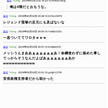
返信
743mg
2019年03月11日 10:23
ID:kxNDE0NDg
俺は4階だとおもうな。
返信
743mg
2019年03月10日 20:48
ID:E2NzU2MTE
レジェンド窪塚の足元にも及ばないな
返信
743mg
2019年03月10日 20:54
ID:YwMjA2ODc
一息ついててワロタｗｗｗ
返信
743mg
2019年03月10日 20:57
ID:ExMjMzNTk
メッシうんまああぁぁぁぁぁぁあ！命綱使わずに舐めた事し
てっからそうなんだよばあぁぁぁぁぁぁあか
wwwwwwwwwww
返信
743mg
2019年03月10日 21:01
ID:gxNjA1OTM
安倍政権支持者だから助かった