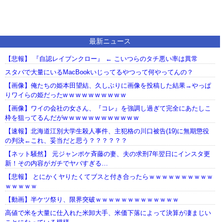
最新ニュース
【悲報】 『自認レイブンクロー』 ← こいつらのタチ悪い率は異常
スタバで大量にいるMacBookいじってるやつって何やってんの？
【画像】俺たちの姫本田望結、久しぶりに画像を投稿した結果→やっぱ
りワイらの姫だったw w w w w w w w w w
【画像】ワイの会社の女さん、『コレ』を強調し過ぎて完全にあたしこ
枠を狙ってるんだがw w w w w w w w w w w w
【速報】北海道江別大学生殺人事件、主犯格の川口被告(19)に無期懲役
の判決←これ、妥当だと思う？？？？？？
【ネット騒然】 元ジャンポケ斉藤の妻、夫の求刑7年翌日にインスタ更
新！その内容がガチでヤバすぎる…
【悲報】 とにかくヤりたくてブスと付き合ったらｗｗｗｗｗｗｗｗｗｗ
ｗｗｗｗｗ
【動画】半ケツ祭り、限界突破ｗｗｗｗｗｗｗｗｗｗｗｗｗ
高値で米を大量に仕入れた米卸大手、米価下落によって決算が凄まじい