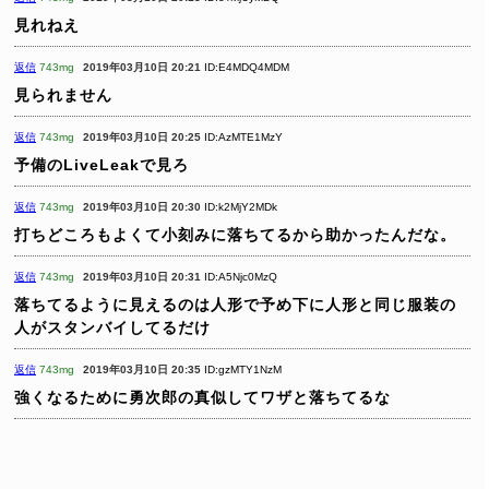
見れねえ
返信
743mg
2019年03月10日 20:21
ID:E4MDQ4MDM
見られません
返信
743mg
2019年03月10日 20:25
ID:AzMTE1MzY
予備のLiveLeakで見ろ
返信
743mg
2019年03月10日 20:30
ID:k2MjY2MDk
打ちどころもよくて小刻みに落ちてるから助かったんだな。
返信
743mg
2019年03月10日 20:31
ID:A5Njc0MzQ
落ちてるように見えるのは人形で予め下に人形と同じ服装の
人がスタンバイしてるだけ
返信
743mg
2019年03月10日 20:35
ID:gzMTY1NzM
強くなるために勇次郎の真似してワザと落ちてるな