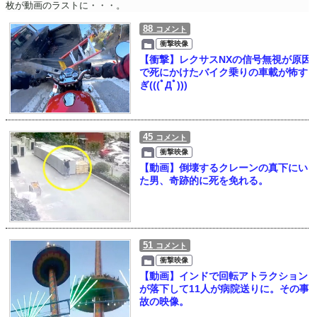
枚が動画のラストに・・・。
88
コメント
衝撃映像
【衝撃】レクサスNXの信号無視が原因
で死にかけたバイク乗りの車載が怖す
ぎ(((ﾟДﾟ)))
45
コメント
衝撃映像
【動画】倒壊するクレーンの真下にい
た男、奇跡的に死を免れる。
51
コメント
衝撃映像
【動画】インドで回転アトラクション
が落下して11人が病院送りに。その事
故の映像。