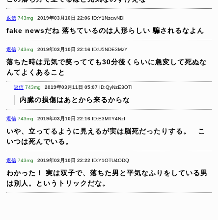
返信
743mg
2019年03月10日 22:06
ID:Y1NzcwNDI
fake newsだね
落ちているのは人形らしい
騙されるなよん
返信
743mg
2019年03月10日 22:16
ID:U5NDE3MzY
落ちた時は元気で笑ってても30分後くらいに急変して死ぬな
んてよくあること
返信
743mg
2019年03月11日 05:07
ID:QyNzE3OTI
内臓の損傷はあとから来るからな
返信
743mg
2019年03月10日 22:16
ID:E3MTY4NzI
いや、立ってるように見えるが実は脳死だったりする。 こ
いつは死んでいる。
返信
743mg
2019年03月10日 22:22
ID:Y1OTU4ODQ
わかった！
実は双子で、落ちた男と平気なふりをしている男
は別人。というトリックだな。