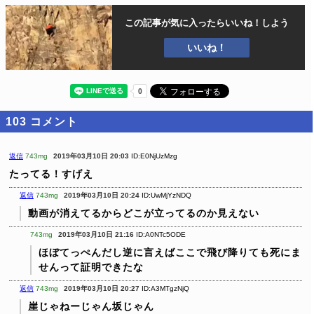
この記事が気に入ったら
いいね！しよう
いいね！
103
コメント
返信
743mg
2019年03月10日 20:03
ID:E0NjUzMzg
たってる！すげえ
返信
743mg
2019年03月10日 20:24
ID:UwMjYzNDQ
動画が消えてるからどこが立ってるのか見えない
743mg
2019年03月10日 21:16
ID:A0NTc5ODE
ほぼてっぺんだし逆に言えばここで飛び降りても死にま
せんって証明できたな
返信
743mg
2019年03月10日 20:27
ID:A3MTgzNjQ
崖じゃねーじゃん坂じゃん