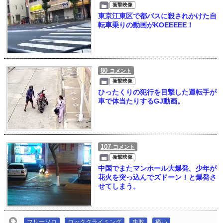
衝撃映像
東京江東区で都バスに殺されかけた自
転車乗りの動画がKOEEEEE！
80
コメント
衝撃映像
ひったくりの犯行を目撃した運転手が
車で体当たりするGJ動画。
107
コメント
衝撃映像
中国でまたマンホール大爆発。少年が
花火を突っ込んでズドーン！と爆発さ
せてしまう。
フリーソロ
ロッククライミング
失敗
痛い