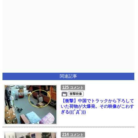
関連記事
125
コメント
衝撃映像
【衝撃】中国でトラックから下ろして
いた荷物が大爆発。その映像がこわす
ぎる(((ﾟДﾟ)))
214
コメント