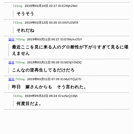
743mg
2019年03月10日 22:17
ID:E2MjA2MzI
そうそう
743mg
2019年03月12日 03:35
ID:I3NTU2MTA
それだね
返信
743mg
2019年03月11日 00:27
ID:E5MzAxODY
最近ここを見に来る人のグロ耐性が下がりすぎて見るに堪
えません
返信
743mg
2019年03月11日 05:35
ID:M2NjY4NDQ
こんなの逆再生してるだけだろ
返信
743mg
2019年03月11日 07:39
ID:MyOTQyOTc
昨日 嫁さんからも そう言われた。
743mg
2020年09月22日 08:24
ID:kzNzQ1MjA
何度目だよ。