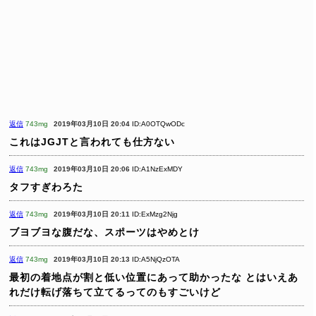
返信
743mg
2019年03月10日 20:04
ID:A0OTQwODc
これはJGJTと言われても仕方ない
返信
743mg
2019年03月10日 20:06
ID:A1NzExMDY
タフすぎわろた
返信
743mg
2019年03月10日 20:11
ID:ExMzg2Njg
ブヨブヨな腹だな、スポーツはやめとけ
返信
743mg
2019年03月10日 20:13
ID:A5NjQzOTA
最初の着地点が割と低い位置にあって助かったな
とはいえあ
れだけ転げ落ちて立てるってのもすごいけど