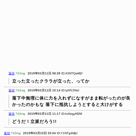
返信
743mg
2019年03月11日 08:39
ID:A5NTQwMjY
立った立ったクララが立った、ってか
返信
743mg
2019年03月11日 10:14
ID:IyNTc5NzI
落下中無理に体に力を入れずになすがまま転がったのが良
かったのかもな
落下に抵抗しようとすると大けがする
返信
743mg
2019年03月11日 11:17
ID:kxNzgyNDM
どうだ！立派だろう!!
返信
743mg
2019年03月10日 20:04
ID:Y1NTg4MjU