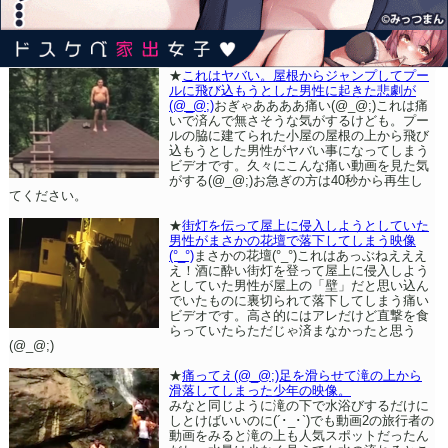
★
これはヤバい。屋根からジャンプしてプー
ルに飛び込もうとした男性に起きた悲劇が
(@_@;)
おぎゃああああ痛い(@_@;)これは痛
いで済んで無さそうな気がするけども。プー
ルの脇に建てられた小屋の屋根の上から飛び
込もうとした男性がヤバい事になってしまう
ビデオです。久々にこんな痛い動画を見た気
がする(@_@;)お急ぎの方は40秒から再生し
てください。
★
街灯を伝って屋上に侵入しようとしていた
男性がまさかの花壇で落下してしまう映像
(°_°)
まさかの花壇(°_°)これはあっぶねえええ
え！酒に酔い街灯を登って屋上に侵入しよう
としていた男性が屋上の「壁」だと思い込ん
でいたものに裏切られて落下してしまう痛い
ビデオです。高さ的にはアレだけど直撃を食
らっていたらただじゃ済まなかったと思う
(@_@;)
★
痛ってえ(@_@;)足を滑らせて滝の上から
滑落してしまった少年の映像。
みなと同じように滝の下で水浴びするだけに
しとけばいいのに(´･_･`)でも動画2の旅行者の
動画をみると滝の上も人気スポットだったん