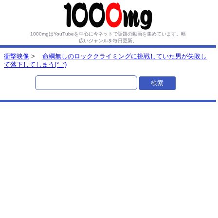
1000mgはYouTubeを中心に今ネットで話題の動画を集めています。
幅
広いジャンルを毎日更新。
衝撃映像
>
命綱無しのロッククライミングに挑戦していた男が失敗し
て落下してしまう(°_°)