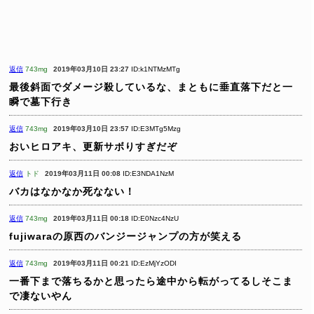
返信
743mg
2019年03月10日 23:27
ID:k1NTMzMTg
最後斜面でダメージ殺しているな、まともに垂直落下だと一
瞬で墓下行き
返信
743mg
2019年03月10日 23:57
ID:E3MTg5Mzg
おいヒロアキ、更新サボりすぎだぞ
返信
トド
2019年03月11日 00:08
ID:E3NDA1NzM
バカはなかなか死なない！
返信
743mg
2019年03月11日 00:18
ID:E0Nzc4NzU
fujiwaraの原西のバンジージャンプの方が笑える
返信
743mg
2019年03月11日 00:21
ID:EzMjYzODI
一番下まで落ちるかと思ったら途中から転がってるしそこま
で凄ないやん