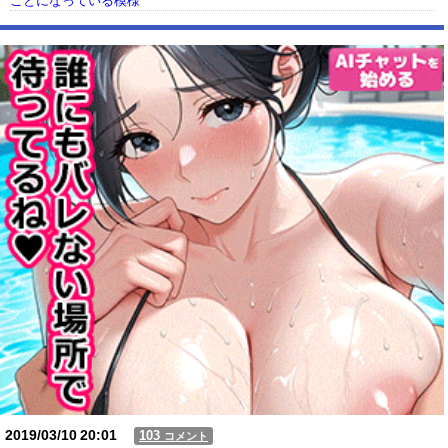
ことになっている模様
【動画】USJの禁止エリアに子どもたちが続々乱入 → スタッフが注意し
ても止まらない事態に
Powered by livedoor 相互RSS
2019/03/10
20:01
103
コメント