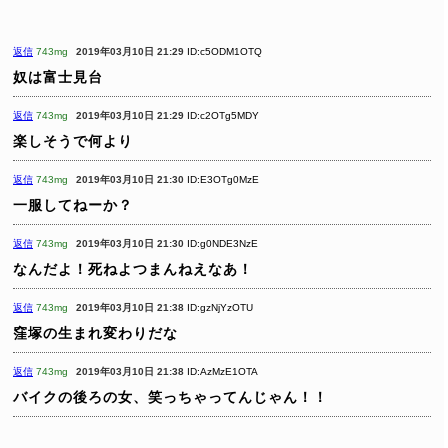
返信
743mg
2019年03月10日 21:29
ID:c5ODM1OTQ
奴は富士見台
返信
743mg
2019年03月10日 21:29
ID:c2OTg5MDY
楽しそうで何より
返信
743mg
2019年03月10日 21:30
ID:E3OTg0MzE
一服してねーか？
返信
743mg
2019年03月10日 21:30
ID:g0NDE3NzE
なんだよ！死ねよつまんねえなあ！
返信
743mg
2019年03月10日 21:38
ID:gzNjYzOTU
窪塚の生まれ変わりだな
返信
743mg
2019年03月10日 21:38
ID:AzMzE1OTA
バイクの後ろの女、笑っちゃってんじゃん！！