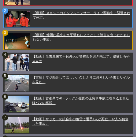
【動画】メキシコのインフルエンサー、ライブ配信中に襲撃され
て死亡。
【動画】仲間に花火を水平撃ちしようとして障害を負ったかもし
れない事故。
【動画】名古屋栄で不良外人が警察官を突き飛ばす。逮捕しろや
ｗｗｗ
【宮崎】マジ勘弁してほしい。久しぶりに恐ろしい子供ミサイル
を見た。
【動画】首都高で4tトラックが原因の玉突き事故に巻き込まれた
軽バンの車載。
【動画】サッカーの試合中の落雷で選手1人が死亡、12人が負傷
した事故。