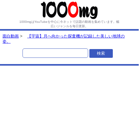
1000mgはYouTubeを中心に今ネットで話題の動画を集めています。
幅
広いジャンルを毎日更新。
面白動画
>
【宇宙】月へ向かった探査機が記録した美しい地球の
姿。