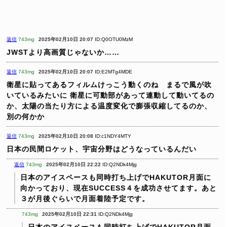
返信
743mg
2025年02月10日 20:07
ID:Q0OTU0MzM
JWSTより高画質じゃないか……
返信
743mg
2025年02月10日 20:07
ID:E2MTg4MDE
衛星に貼ってあるフィルムけっこう動くのね まるで風が吹
いているみたいに
衛星に可動部があって連動して動いてるの
か、太陽の当たり方による温度変化で膨張収縮してるのか、
別の何かか
返信
743mg
2025年02月10日 20:08
ID:c1NDY4MTY
日本の民間ロケット、宇宙分野はどうなっているんだい
返信
743mg
2025年02月10日 22:22
ID:Q2NDk4Mjg
日本のアイスペースも同時打ち上げでHAKUTOR月面に
向かっており、現在SUCCESS４を成功させてます。あと
３が月後ぐらいで月面着陸予定です。
743mg
2025年02月10日 22:31
ID:Q2NDk4Mjg