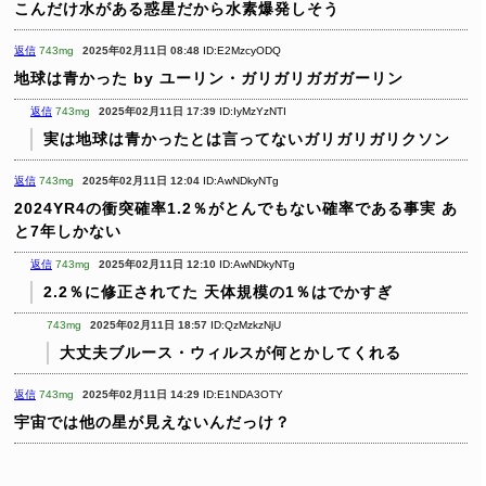
こんだけ水がある惑星だから水素爆発しそう
返信
743mg
2025年02月11日 08:48
ID:E2MzcyODQ
地球は青かった
by ユーリン・ガリガリガガガーリン
返信
743mg
2025年02月11日 17:39
ID:IyMzYzNTI
実は地球は青かったとは言ってないガリガリガリクソン
返信
743mg
2025年02月11日 12:04
ID:AwNDkyNTg
2024YR4の衝突確率1.2％がとんでもない確率である事実
あ
と7年しかない
返信
743mg
2025年02月11日 12:10
ID:AwNDkyNTg
2.2％に修正されてた
天体規模の1％はでかすぎ
743mg
2025年02月11日 18:57
ID:QzMzkzNjU
大丈夫ブルース・ウィルスが何とかしてくれる
返信
743mg
2025年02月11日 14:29
ID:E1NDA3OTY
宇宙では他の星が見えないんだっけ？