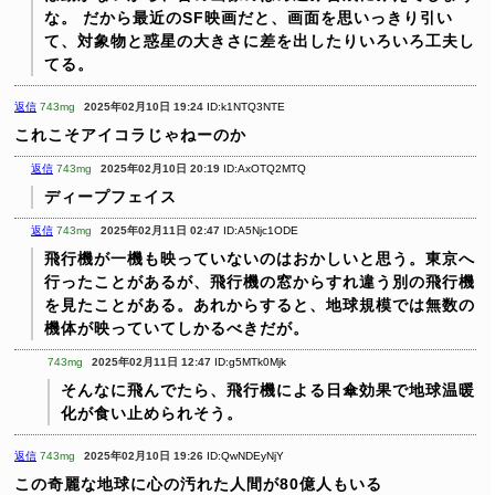
な。
だから最近のSF映画だと、画面を思いっきり引い
て、対象物と惑星の大きさに差を出したりいろいろ工夫し
てる。
返信
743mg
2025年02月10日 19:24
ID:k1NTQ3NTE
これこそアイコラじゃねーのか
返信
743mg
2025年02月10日 20:19
ID:AxOTQ2MTQ
ディープフェイス
返信
743mg
2025年02月11日 02:47
ID:A5Njc1ODE
飛行機が一機も映っていないのはおかしいと思う。東京へ
行ったことがあるが、飛行機の窓からすれ違う別の飛行機
を見たことがある。あれからすると、地球規模では無数の
機体が映っていてしかるべきだが。
743mg
2025年02月11日 12:47
ID:g5MTk0Mjk
そんなに飛んでたら、飛行機による日傘効果で地球温暖
化が食い止められそう。
返信
743mg
2025年02月10日 19:26
ID:QwNDEyNjY
この奇麗な地球に心の汚れた人間が80億人もいる