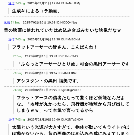
返信
743mg
2025年02月11日 17:04
ID:UwNzU1MjI
生成AIによるコラ動画。
返信
743mg
2025年02月10日 19:09
ID:I4ODQ4Nzg
昔の映画に使われていたはめ込み合成みたいな映像だなｗ
返信
743mg
2025年02月10日 19:38
ID:I4MzE0NzI
フラットアーサーの皆さん、こんばんわ！
743mg
2025年02月10日 19:41
ID:E1Nzc5MDI
「ふらっとアーサーひとり旅」司会の黒田アーサーです
743mg
2025年02月10日 19:57
ID:I4MzE0NzI
アシスタントの黒田 福美です。
743mg
2025年02月10日 21:22
ID:gxODg2ODU
フラットアースの信者たちって驚くほど低能なんだよ
な。「地球が丸かったら、飛行機が地球から飛び出して
しまうｗｗ」って本気で言ってるから
返信
743mg
2025年02月10日 20:00
ID:M2NTg2NDM
太陽という光源が大きすぎて、物体が動いてもライトがほ
ぼ動かないから、昔の画像のはめ込み合成にみえてしまう