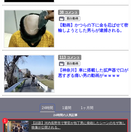
38
コメント
面白動画
【動画】かつらの下に金を忍ばせて密
輸しようとした男らが逮捕される。
113
コメント
面白動画
【神奈川】車に搭載した拡声器で口が
悪すぎる痛い男の動画がｗｗｗｗ
24時間
1週間
1ヶ月間
24時間の人気記事
【話題】河内長野市で警官が包丁男に発砲したシーンのモザ無し
映像が公開される。