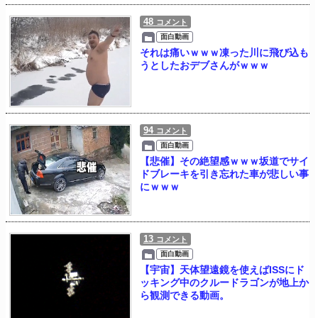
48
コメント
面白動画
それは痛いｗｗｗ凍った川に飛び込も
うとしたおデブさんがｗｗｗ
94
コメント
面白動画
【悲催】その絶望感ｗｗｗ坂道でサイ
ドブレーキを引き忘れた車が悲しい事
にｗｗｗ
13
コメント
面白動画
【宇宙】天体望遠鏡を使えばISSにド
ッキング中のクルードラゴンが地上か
ら観測できる動画。