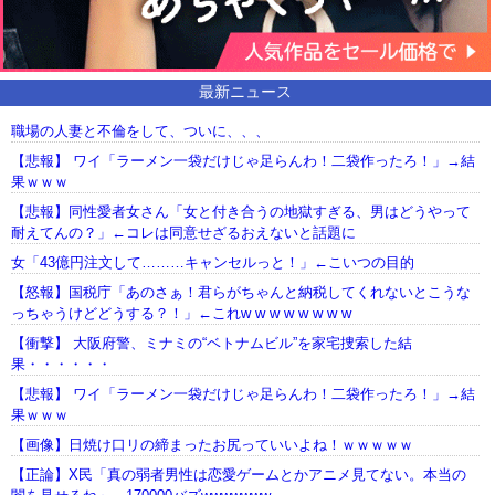
最新ニュース
職場の人妻と不倫をして、ついに、、、
【悲報】 ワイ「ラーメン一袋だけじゃ足らんわ！二袋作ったろ！」→結
果ｗｗｗ
【悲報】同性愛者女さん「女と付き合うの地獄すぎる、男はどうやって
耐えてんの？」←コレは同意せざるおえないと話題に
女「43億円注文して………キャンセルっと！」←こいつの目的
【怒報】国税庁「あのさぁ！君らがちゃんと納税してくれないとこうな
っちゃうけどどうする？！」←これw w w w w w w w
【衝撃】 大阪府警、ミナミの“ベトナムビル”を家宅捜索した結
果・・・・・・
【悲報】 ワイ「ラーメン一袋だけじゃ足らんわ！二袋作ったろ！」→結
果ｗｗｗ
【画像】日焼け口リの締まったお尻っていいよね！ｗｗｗｗｗ
【正論】X民「真の弱者男性は恋愛ゲームとかアニメ見てない。本当の