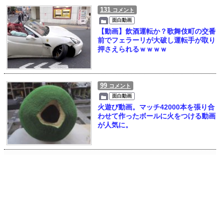
131
コメント
面白動画
【動画】飲酒運転か？歌舞伎町の交番
前でフェラーリが大破し運転手が取り
押さえられるｗｗｗｗ
99
コメント
面白動画
火遊び動画。マッチ42000本を張り合
わせて作ったボールに火をつける動画
が人気に。