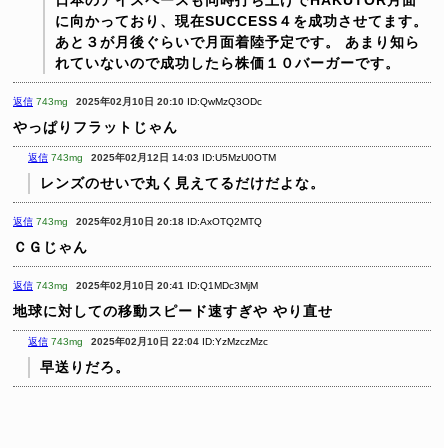
日本のアイスペースも同時打ち上げでHAKUTOR月面
に向かっており、現在SUCCESS４を成功させてます。
あと３が月後ぐらいで月面着陸予定です。
あまり知ら
れていないので成功したら株価１０バーガーです。
返信
743mg
2025年02月10日 20:10
ID:QwMzQ3ODc
やっぱりフラットじゃん
返信
743mg
2025年02月12日 14:03
ID:U5MzU0OTM
レンズのせいで丸く見えてるだけだよな。
返信
743mg
2025年02月10日 20:18
ID:AxOTQ2MTQ
ＣＧじゃん
返信
743mg
2025年02月10日 20:41
ID:Q1MDc3MjM
地球に対しての移動スピード速すぎや
やり直せ
返信
743mg
2025年02月10日 22:04
ID:YzMzczMzc
早送りだろ。