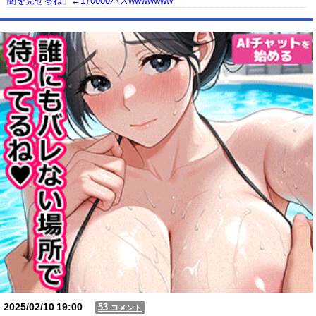
闇を見せるね」←170000バズwwwwwww
【動画】USJの禁止エリアに子どもたちが続々乱入 → スタッフが注意し
ても止まらない事態に
Powered by livedoor 相互RSS
2025/02/10
19:00
53
コメント