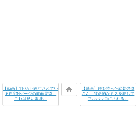
【動画】110万回再生されてい
【動画】銃を持った武装強盗
る自宅Nゲージの前面展望。
さん、致命的なミスを犯して
これは良い趣味。
フルボッコにされる。