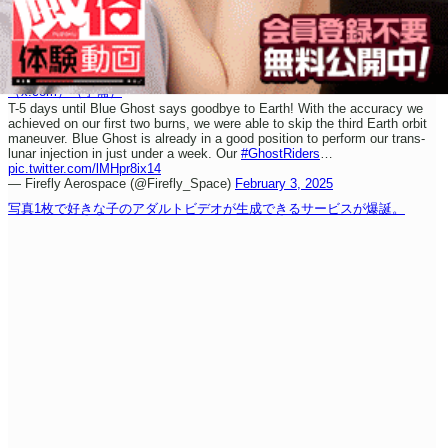
（x.com）
（予備）
T-5 days until Blue Ghost says goodbye to Earth! With the accuracy we
achieved on our first two burns, we were able to skip the third Earth orbit
maneuver. Blue Ghost is already in a good position to perform our trans-
lunar injection in just under a week. Our
#GhostRiders
…
pic.twitter.com/lMHpr8ix14
— Firefly Aerospace (@Firefly_Space)
February 3, 2025
写真1枚で好きな子のアダルトビデオが生成できるサービスが爆誕。