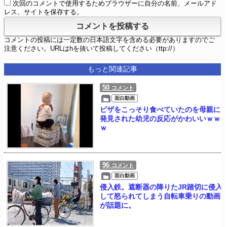
次回のコメントで使用するためブラウザーに自分の名前、メールアド
レス、サイトを保存する。
コメントの投稿には一定数の日本語文字を含める必要がありますのでご
注意ください。URLはhを抜いて投稿してください（ttp://）
もっと関連記事
50
コメント
面白動画
ピザをこっそり食べていたのを母親に
発見された幼児の反応がかわいいｗｗ
ｗ
96
コメント
面白動画
侵入鉄。遮断器の降りたJR踏切に侵入
して怒られてしまう自転車乗りの動画
が話題に。