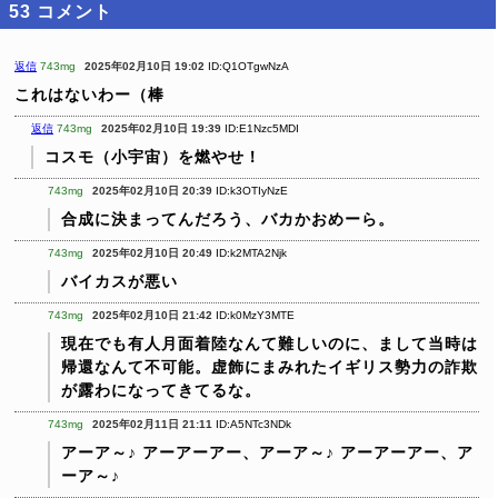
53
コメント
返信
743mg
2025年02月10日 19:02
ID:Q1OTgwNzA
これはないわー（棒
返信
743mg
2025年02月10日 19:39
ID:E1Nzc5MDI
コスモ（小宇宙）を燃やせ！
743mg
2025年02月10日 20:39
ID:k3OTIyNzE
合成に決まってんだろう、バカかおめーら。
743mg
2025年02月10日 20:49
ID:k2MTA2Njk
バイカスが悪い
743mg
2025年02月10日 21:42
ID:k0MzY3MTE
現在でも有人月面着陸なんて難しいのに、まして当時は
帰還なんて不可能。虚飾にまみれたイギリス勢力の詐欺
が露わになってきてるな。
743mg
2025年02月11日 21:11
ID:A5NTc3NDk
アーア～♪
アーアーアー、アーア～♪
アーアーアー、ア
ーア～♪