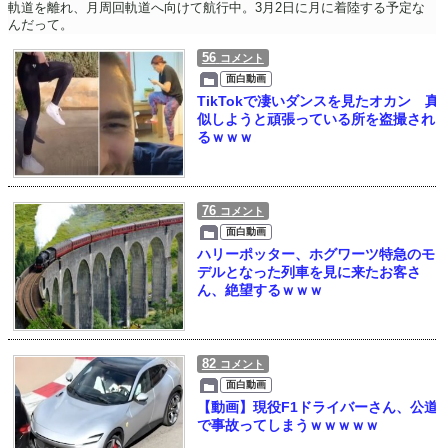
軌道を離れ、月周回軌道へ向けて航行中。3月2日に月に着陸する予定な
んだって。
56
コメント
面白動画
TikTokで凄いダンスを見たオカン 真
似しようと頑張っている所を盗撮され
るｗｗｗ
76
コメント
面白動画
ハリーポッター、ホグワーツ特急のモ
デルとなった列車を見に来たお客さ
ん、絶望するｗｗｗ
82
コメント
面白動画
【動画】現役F1ドライバーさん、公道
で事故ってしまうｗｗｗｗｗ