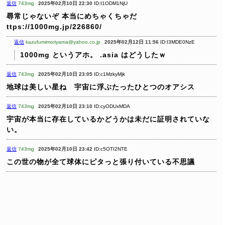
返信
743mg
2025年02月10日 22:30
ID:I1ODM1NjU
尋常じゃないぞ
本当にめちゃくちゃだ
ttps://1000mg.jp/226860/
返信
kazufumimoriyama@yahoo.co.jp
2025年02月12日 11:56
ID:I3MDE0NzE
1000mg というアホ。 .asia はどうしたｗ
返信
743mg
2025年02月10日 23:05
ID:c1MzkyMjk
地球は美しい星ね 宇宙に浮ぶたったひとつのオアシス
返信
743mg
2025年02月10日 23:10
ID:cyODUxMDA
宇宙が本当に存在しているかどうかは未だに証明されていな
い。
返信
743mg
2025年02月10日 23:42
ID:c5OTI2NTE
この世の物が全て球体にピタっと張り付いている不思議