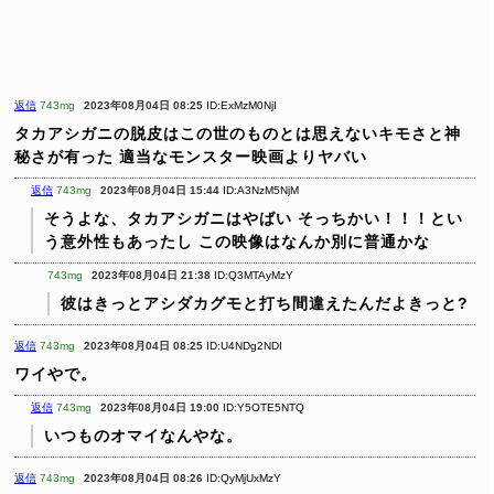
返信
743mg
2023年08月04日 08:25
ID:ExMzM0NjI
タカアシガニの脱皮はこの世のものとは思えないキモさと神
秘さが有った
適当なモンスター映画よりヤバい
返信
743mg
2023年08月04日 15:44
ID:A3NzM5NjM
そうよな、タカアシガニはやばい
そっちかい！！！とい
う意外性もあったし
この映像はなんか別に普通かな
743mg
2023年08月04日 21:38
ID:Q3MTAyMzY
彼はきっとアシダカグモと打ち間違えたんだよきっと?
返信
743mg
2023年08月04日 08:25
ID:U4NDg2NDI
ワイやで。
返信
743mg
2023年08月04日 19:00
ID:Y5OTE5NTQ
いつものオマイなんやな。
返信
743mg
2023年08月04日 08:26
ID:QyMjUxMzY