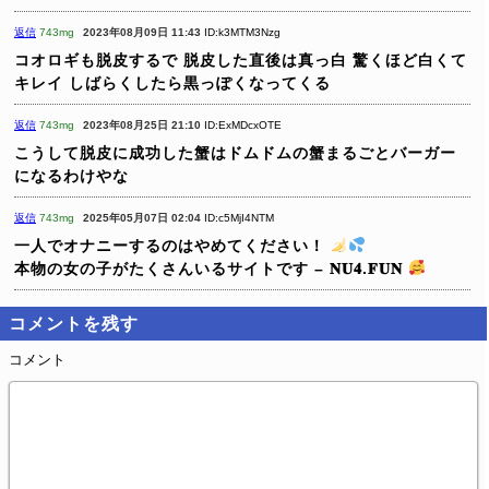
返信
743mg
2023年08月09日 11:43
ID:k3MTM3Nzg
コオロギも脱皮するで
脱皮した直後は真っ白
驚くほど白くて
キレイ
しばらくしたら黒っぽくなってくる
返信
743mg
2023年08月25日 21:10
ID:ExMDcxOTE
こうして脱皮に成功した蟹はドムドムの蟹まるごとバーガー
になるわけやな
返信
743mg
2025年05月07日 02:04
ID:c5MjI4NTM
一人でオナニーするのはやめてください！
本物の女の子がたくさんいるサイトです – 𝐍𝐔𝟒.𝐅𝐔𝐍
コメントを残す
コメント