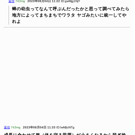
返信
743mg
2023年08月04日 11:22
ID:gwMjg1NjY
蝉の幼虫ってなんて呼ぶんだったかと思って調べてみたら
地方によってまちまちでワラタ
ヤゴみたいに統一してや
れよ
返信
743mg
2023年08月04日 11:33
ID:IwMjIzNTg
成長に合わせて服（体を守る甲羅）が小さくなるから脱ぎ捨