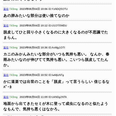
返信
743mg
2023年08月04日 10:06
ID:YzNDQ5OTU
あの肺みたいな部分は使い捨てなのか
返信
743mg
2023年08月04日 10:12
ID:U1OTI5MDU
脱皮してひと回り小さくなるのに大きくなるのが不思議でた
まらん。
返信
743mg
2023年08月04日 10:36
ID:AxMjg1OTI
カニのみかんみたいな部分がいつも気持ち悪い。
なんか、春
雨みたいなのが伸びてて気持ち悪い。こいつら脱皮してたん
か。
返信
743mg
2023年08月04日 10:52
ID:IwMjIzNTg
かに道楽では出世のことを「脱皮」って言うらしい
信じるな
ﾊﾞｰｶ
返信
743mg
2023年08月04日 11:09
ID:U4NDg2NTA
地面から出てきたセミが木に登って成虫になるのと似たよう
なもんで、気持ち悪くはなかろ。