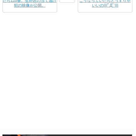
たら110番。生野区の当て逃げ
こうなっていたらどうすりゃ
犯の映像が公開。
いいの(((ﾟДﾟ)))