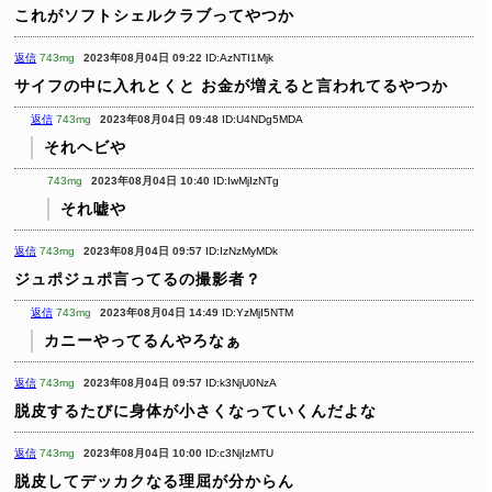
これがソフトシェルクラブってやつか
返信
743mg
2023年08月04日 09:22
ID:AzNTI1Mjk
サイフの中に入れとくと
お金が増えると言われてるやつか
返信
743mg
2023年08月04日 09:48
ID:U4NDg5MDA
それヘビや
743mg
2023年08月04日 10:40
ID:IwMjIzNTg
それ嘘や
返信
743mg
2023年08月04日 09:57
ID:IzNzMyMDk
ジュポジュポ言ってるの撮影者？
返信
743mg
2023年08月04日 14:49
ID:YzMjI5NTM
カニーやってるんやろなぁ
返信
743mg
2023年08月04日 09:57
ID:k3NjU0NzA
脱皮するたびに身体が小さくなっていくんだよな
返信
743mg
2023年08月04日 10:00
ID:c3NjIzMTU
脱皮してデッカクなる理屈が分からん