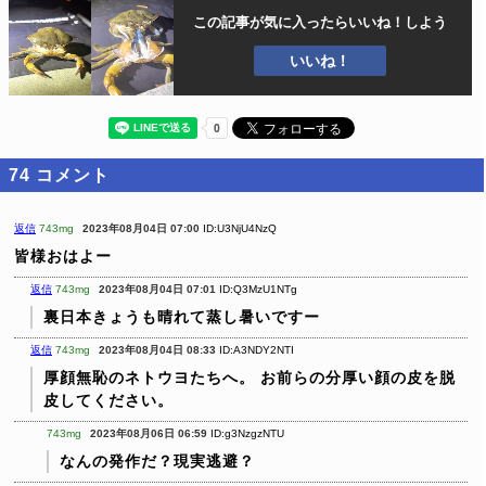
この記事が気に入ったら
いいね！しよう
いいね！
74
コメント
返信
743mg
2023年08月04日 07:00
ID:U3NjU4NzQ
皆様おはよー
返信
743mg
2023年08月04日 07:01
ID:Q3MzU1NTg
裏日本きょうも晴れて蒸し暑いですー
返信
743mg
2023年08月04日 08:33
ID:A3NDY2NTI
厚顔無恥のネトウヨたちへ。
お前らの分厚い顔の皮を脱
皮してください。
743mg
2023年08月06日 06:59
ID:g3NzgzNTU
なんの発作だ？現実逃避？