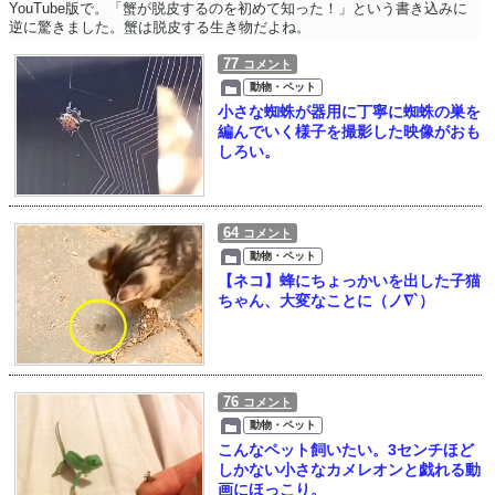
YouTube版で。「蟹が脱皮するのを初めて知った！」という書き込みに
逆に驚きました。蟹は脱皮する生き物だよね。
77
コメント
動物・ペット
小さな蜘蛛が器用に丁寧に蜘蛛の巣を
編んでいく様子を撮影した映像がおも
しろい。
64
コメント
動物・ペット
【ネコ】蜂にちょっかいを出した子猫
ちゃん、大変なことに（ノ∇`）
76
コメント
動物・ペット
こんなペット飼いたい。3センチほど
しかない小さなカメレオンと戯れる動
画にほっこり。