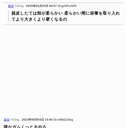
返信
743mg
2025年03月20日 04:57
ID:g2NTczNTA
脱皮したては殻が柔らかい
柔らかい間に栄養を取り入れ
てより大きくより硬くなるの
返信
743mg
2023年08月04日 10:06
ID:c4MzQ1Nzg
誰かガムくっとるやろ