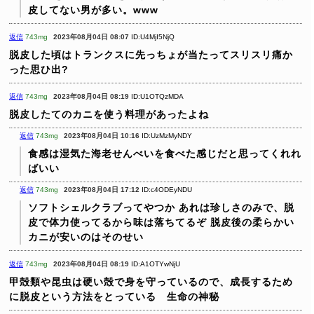
皮してない男が多い。www
返信
743mg
2023年08月04日 08:07
ID:U4MjI5NjQ
脱皮した頃はトランクスに先っちょが当たってスリスリ痛か
った思ひ出?
返信
743mg
2023年08月04日 08:19
ID:U1OTQzMDA
脱皮したてのカニを使う料理があったよね
返信
743mg
2023年08月04日 10:16
ID:UzMzMyNDY
食感は湿気た海老せんべいを食べた感じだと思ってくれれ
ばいい
返信
743mg
2023年08月04日 17:12
ID:c4ODEyNDU
ソフトシェルクラブってやつか
あれは珍しさのみで、脱
皮で体力使ってるから味は落ちてるぞ
脱皮後の柔らかい
カニが安いのはそのせい
返信
743mg
2023年08月04日 08:19
ID:A1OTYwNjU
甲殻類や昆虫は硬い殻で身を守っているので、成長するため
に脱皮という方法をとっている 生命の神秘