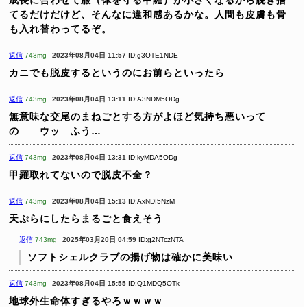
てるだけだけど、そんなに違和感あるかな。人間も皮膚も骨
も入れ替わってるぞ。
返信
743mg
2023年08月04日 11:57
ID:g3OTE1NDE
カニでも脱皮するというのにお前らといったら
返信
743mg
2023年08月04日 13:11
ID:A3NDM5ODg
無意味な交尾のまねごとする方がよほど気持ち悪いって
の ウッ ふう…
返信
743mg
2023年08月04日 13:31
ID:kyMDA5ODg
甲羅取れてないので脱皮不全？
返信
743mg
2023年08月04日 15:13
ID:AxNDI5NzM
天ぷらにしたらまるごと食えそう
返信
743mg
2025年03月20日 04:59
ID:g2NTczNTA
ソフトシェルクラブの揚げ物は確かに美味い
返信
743mg
2023年08月04日 15:55
ID:Q1MDQ5OTk
地球外生命体すぎるやろｗｗｗｗ