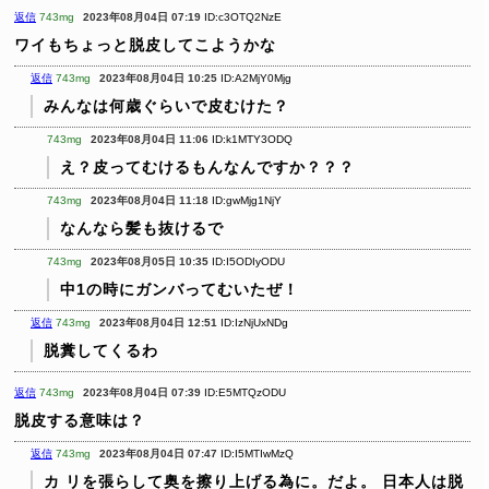
返信
743mg
2023年08月04日 07:19
ID:c3OTQ2NzE
ワイもちょっと脱皮してこようかな
返信
743mg
2023年08月04日 10:25
ID:A2MjY0Mjg
みんなは何歳ぐらいで皮むけた？
743mg
2023年08月04日 11:06
ID:k1MTY3ODQ
え？皮ってむけるもんなんですか？？？
743mg
2023年08月04日 11:18
ID:gwMjg1NjY
なんなら髪も抜けるで
743mg
2023年08月05日 10:35
ID:I5ODIyODU
中1の時にガンバってむいたぜ！
返信
743mg
2023年08月04日 12:51
ID:IzNjUxNDg
脱糞してくるわ
返信
743mg
2023年08月04日 07:39
ID:E5MTQzODU
脱皮する意味は？
返信
743mg
2023年08月04日 07:47
ID:I5MTIwMzQ
カ リを張らして奥を擦り上げる為に。だよ。
日本人は脱