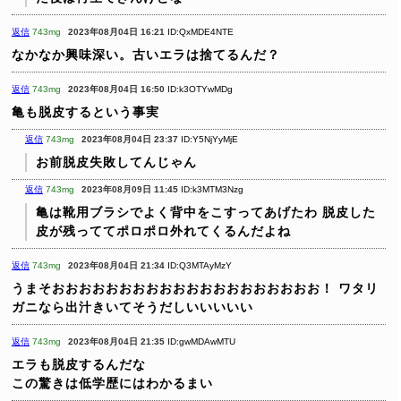
返信
743mg
2023年08月04日 16:21
ID:QxMDE4NTE
なかなか興味深い。古いエラは捨てるんだ？
返信
743mg
2023年08月04日 16:50
ID:k3OTYwMDg
亀も脱皮するという事実
返信
743mg
2023年08月04日 23:37
ID:Y5NjYyMjE
お前脱皮失敗してんじゃん
返信
743mg
2023年08月09日 11:45
ID:k3MTM3Nzg
亀は靴用ブラシでよく背中をこすってあげたわ
脱皮した
皮が残っててポロポロ外れてくるんだよね
返信
743mg
2023年08月04日 21:34
ID:Q3MTAyMzY
うまそおおおおおおおおおおおおおおおおおおおお！
ワタリ
ガニなら出汁きいてそうだしいいいいい
返信
743mg
2023年08月04日 21:35
ID:gwMDAwMTU
エラも脱皮するんだな
この驚きは低学歴にはわかるまい