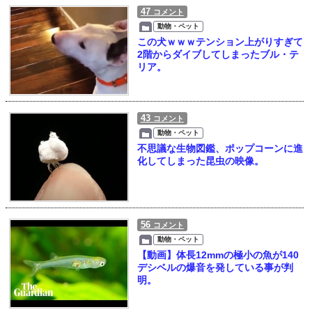
47
コメント
動物・ペット
この犬ｗｗｗテンション上がりすぎて
2階からダイブしてしまったブル・テ
リア。
43
コメント
動物・ペット
不思議な生物図鑑、ポップコーンに進
化してしまった昆虫の映像。
56
コメント
動物・ペット
【動画】体長12mmの極小の魚が140
デシベルの爆音を発している事が判
明。