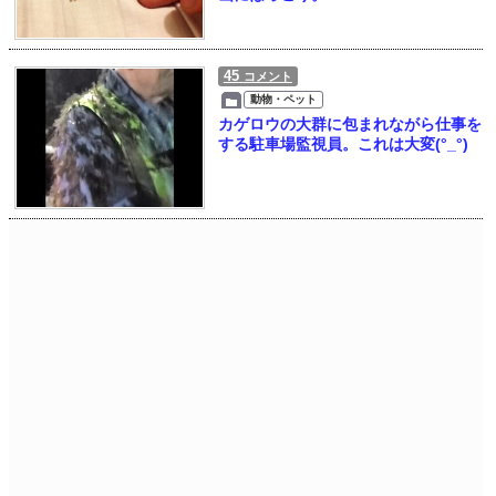
45
コメント
動物・ペット
カゲロウの大群に包まれながら仕事を
する駐車場監視員。これは大変(°_°)