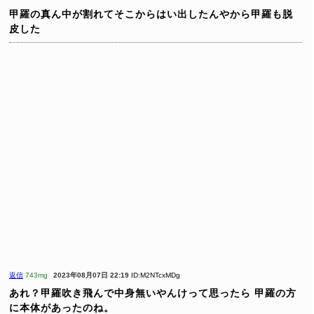
甲羅の真ん中が割れてそこからはい出したんやから甲羅も脱
皮した
返信
743mg
2023年08月07日 22:19
ID:M2NTcxMDg
あれ？甲羅吹き飛んで中身無いやんけって思ったら
甲羅の方
に本体があったのね。