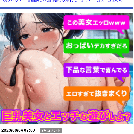
積水ハウス「地面師に55億円騙し取られた…」ワイ「はえーかわいそ
う…会社滅茶苦茶やろなぁ」→
【動画】USJの禁止エリアに子どもたちが続々乱入 → スタッフが注意し
ても止まらない事態に
Powered by livedoor 相互RSS
2023/08/04
07:00
74
コメント