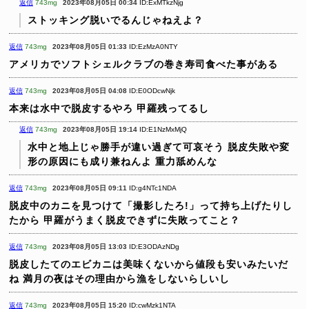
返信
743mg
2023年08月05日 00:34
ID:ExMTkzNjg
ストッキング脱いでるんじゃねえよ？
返信
743mg
2023年08月05日 01:33
ID:EzMzA0NTY
アメリカでソフトシェルクラブの巻き寿司食べた事がある
返信
743mg
2023年08月05日 04:08
ID:E0ODcwNjk
本来は水中で脱皮するやろ
甲羅残ってるし
返信
743mg
2023年08月05日 19:14
ID:E1NzMxMjQ
水中と地上じゃ勝手が違い過ぎて可哀そう 脱皮失敗や変
形の原因にも成り兼ねんよ 重力舐めんな
返信
743mg
2023年08月05日 09:11
ID:g4NTc1NDA
脱皮中のカニを見つけて「撮影したろ!」って持ち上げたりし
たから
甲羅がうまく脱皮できずに失敗ってこと？
返信
743mg
2023年08月05日 13:03
ID:E3ODAzNDg
脱皮したてのエビカニは美味くないから値段も安いみたいだ
ね
満月の夜はその理由から漁をしないらしいし
返信
743mg
2023年08月05日 15:20
ID:cwMzk1NTA