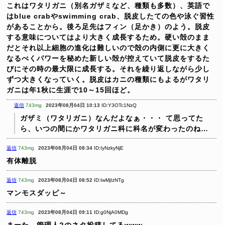
これはワタリガニ（別名ガザミなど、種類も多数）、英語で
はblue crabやswimming crab、脱皮したての色や泳ぐ習性
があることから。後ろ足先はフィン（足かき）のよう。脱皮
する意味についてはより大きく成長するため。硬い殻のまま
だとそれ以上細胞の進化は難しいので殻の内側に更に大きく
なるべくパワーを秘めた新しい殻が控えていて脱皮をするた
びにその時の最大限に成長する。それを繰り返しながら少し
ずつ大きくなっていく。脱皮はカニの種類にもよるがワタリ
ガニは年1秋に生涯で10～15回ほど。
返信
743mg
2023年08月04日 10:13
ID:Y3OTc1NzQ
ガザミ（ワタリガニ）なんだよなぁ・・・
て思ってた
ら、いつの間にかワタリガニ科に科名が変わったのね…
返信
743mg
2023年08月04日 08:34
ID:IyNzkyNjE
有体離脱
返信
743mg
2023年08月04日 08:52
ID:IwMjIzNTg
マンモスダッピ～
返信
743mg
2023年08月04日 09:11
ID:g0NjA0MDg
まーた、管理人?のネタ投稿してるwww