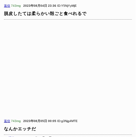
返信
743mg
2023年08月04日 23:36
ID:Y5NjYyMjE
脱皮したては柔らかい殻ごと食べれるで
返信
743mg
2023年08月05日 00:05
ID:g3Njg4MTE
なんかエッチだ