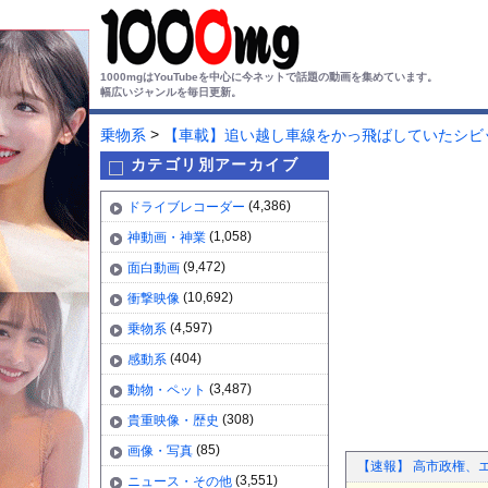
1000mgはYouTubeを中心に今ネットで話題の動画を集めています。
幅広いジャンルを毎日更新。
>
乗物系
【車載】追い越し車線をかっ飛ばしていたシビ
カテゴリ別アーカイブ
(4,386)
ドライブレコーダー
(1,058)
神動画・神業
(9,472)
面白動画
(10,692)
衝撃映像
(4,597)
乗物系
(404)
感動系
(3,487)
動物・ペット
(308)
貴重映像・歴史
(85)
画像・写真
【速報】 高市政権、
(3,551)
ニュース・その他