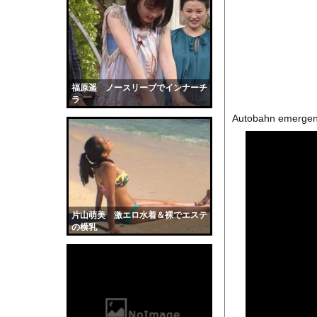
【画像】最新のライザ
全く泳げない人がウォ
【衝撃】100時間遊
核爆弾で小惑星は破壊
【朗報】爆胸の気象予
福原遥 ノースリーブでインナーチ
ラ
【衝撃】イギリス、タ
Autobahn emergenc
【生尻画像】元NMB4
【画像】「ビールと水
【動画】サーフィンで
【マジで閲覧注意】 
【黒歴史】こういう昔
片山萌美 激エロ水着＆裸でエステ
韓国人「安貞桓が韓国
の横乳
ケンタッキーとか言う
【画像】このAVが性
【悲報】味噌ラーメン
【中国】男の子が爆竹