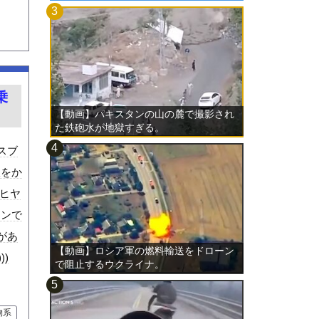
乗
【動画】パキスタンの山の麓で撮影され
た鉄砲水が地獄すぎる。
スブ
線をか
るヒヤ
ーンで
があ
【動画】ロシア軍の燃料輸送をドローン
))
で阻止するウクライナ。
物系