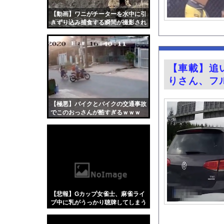
【画像】「マスク美人さ
【動画】ワニがチーターを水中に引
鈴木奈穂子アナ 袖口
きずり込み捕食する瞬間が撮影され
る
「住信SBI」が「ド
熊さん、人間が勝手に
ホリプロ所属の18歳
【車載】追
人生のレール外れたら
りさん、フ
ウイグル人の女優が美
BYDの軽EVラッコ、
【極悪】バイクとバイクの交通事故
でこのおっさんが酷すぎるｗｗｗ
『Re：ゼロから始め
意識高い系「インドに
【画像】キス釣りする
【医師解説】飲酒後の
【Xの車窓から】オー
【ポロリ悲話】ネット
【悲報】Gカップ女雀士、麻雀ライ
【衝撃】「かわいい虫
ブ中に乳がうっかり聴牌してしまう
www
「アメリカのヤンキー