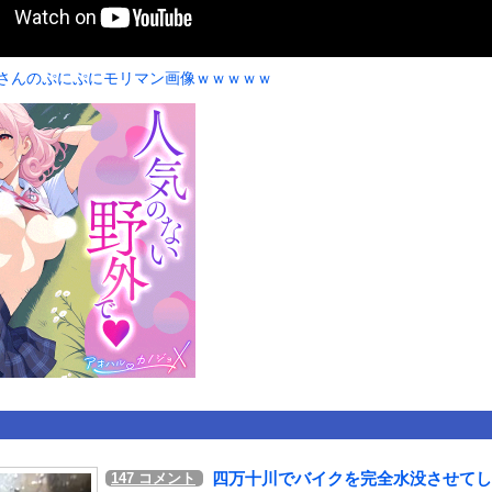
いうＡＶ女優ｗｗｗｗｗｗｗｗｗｗw
ックのり入れたけど出てこないの！！
帆さんのぷにぷにモリマン画像ｗｗｗｗｗ
兵、パラシュートが開かずに墜落してしまう。
or 相互RSS
g
が管理しています。 RSS設定 更新順130件まで。それ以降の古いも
四万十川でバイクを完全水没させてし
147
コメント