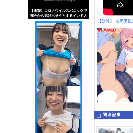
【画像】伊藤舞雪とか
【衝撃】コロナウイルスパニックで
【緊急】肛門にスティ
都会から逃げ出そうとするインド人
お知らせ
たち・・・
【朗報】 吉岡里
【動画】ロシアの空挺
Powered by livedo
1000m
このページは
示されません。
関連記事