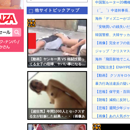
中国製ルーター20機
他サイトピックアップ
（ ´_ゝ`）中道幹事
海外「ディズニーがゴ
「安物買いの銭失いだ
コテ
韓国警察、大韓サッカ
リン
【画像】完全オフの佐
- 固
ジャップ「クリスマス
定リ
【動画】ヤンキー男 VS 格闘技習っ
海外「飛田新地でこん
ンク
てる女子の喧嘩、ヤバい事になる…
【閲覧注意】ENHYPE
自動
【動画】 クソガキロ
更新
暴力行為法違反の疑い
ツー
【悲報】保守党・百田
ル
【朗報】減税に反対し
【悲報】週間少年ジャン
【超狂気】年間1000人とセ○クスす
【画像】あの人気ポケ
る女が妊娠した結果・・・（画像あ
り）
子供向け漫画、謎の闇