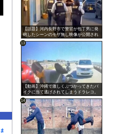
【話題】河内長野市で警官が包丁男に発
砲したシーンのモザ無し映像が公開され
る。
のは表
【動画】沖縄で激しくぶつかってきたバ
イクに当て逃げされてしまうドラレコ。
ま