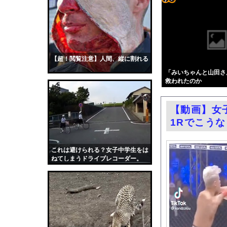
緑川希星、写真集がエロ
コテ
【悲報】お母さん、隣の
リン
グラビア界のラスボスと言
- 固
かつて650万部を誇
定リ
【超！閲覧注意】人間、縦に割れる
中国「台風接近！」台
ンク
「みいちゃんと山田さ
思い通りに動かない熊
救われたのか
自動
【画像】ラノベ作家（
更新
ロシア、ウクライナの
【動画】女
ツー
「高市総理には愛想尽
1Rでこう
ル
【画像】Amazon配
エロ漫画『いじめがある
これは避けられる？女子中学生をは
ねてしまうドライブレコーダー。
日産e-power、無給
結婚式の二次会で知り
韓国国会、サッカー前
日本旅行キャンセルす
うちのネコが目の前に