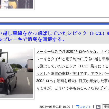
ん、また我々を欺く」←海外でも流行りだした結果がこちらw w ...
からインナーチラ見え！！【GIF動画あり】
コモの銀行」に変わってうんざりしてるやつｗｗｗｗｗｗｗ
山壊した結果殺されてしまう…これ半分虐殺だろ
 虹咲カリナの褐色ピチピチボディのエロスが最高だな！
い越し車線をかっ飛ばしていたシビック（FC1）
一瞬で人生終わった！
ルブレーキで追突を回避する。
人すぎる
補助金たった15万円…日本法人社長「何をすれば評価が上がるのか...
メーター読みで時速207キロからかな。ナイ
る異世界生活』60話感想 氷上のバトル！レグルスの権能とは！
レーキとタイヤと電子制御(°_°)追い越し車
５年住んだら人生観かわる」←これｗｗｗ
っ飛ばしていたシビック（FC1）乗りによ
んや
ッとした瞬間の車載ビデオです。アウトバ
「締めのラーメン欲」の原因は？ 脳の錯覚と真実
300キロ出す動画を過去に何度か紹介した事
ビスかと思ったら野生の炊飯器で草 ほか
りますが、こういう事もあるんよなあ(((ﾟДﾟ)
で拡散してるおっぱいポロリ動画、何故か叩かれる・・・
」ランキング、ついに発表される
がアジア人にケンカを売った結果ｗｗｗ」 ほか
77
2023年08月01日 16:00 ┃
コメント
┃
乗