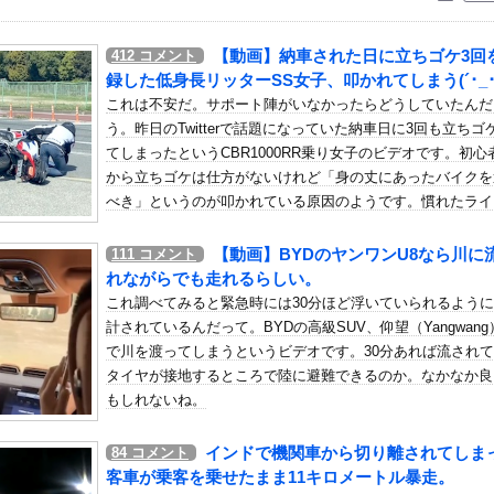
いう自炊最強のメシｗｗｗｗｗｗｗｗ
している。私の知らないスマホで連絡を取り合い、日中会ったりしてい...
【動画】納車された日に立ちゴケ3回
412
コメント
ス「ドパガキの時代は終わり！セロトニン優位のセロガキなるわよ！ン...
録した低身長リッターSS女子、叩かれてしまう(´･_･`
ち概要欄、小学生並みの感想で草
これは不安だ。サポート陣がいなかったらどうしていたんだ
う。昨日のTwitterで話題になっていた納車日に3回も立ちゴ
、どどどどこ見てるんですかッ！」
てしまったというCBR1000RR乗り女子のビデオです。初心
負ってるんだけど、義両親が旅行や趣味に勤しんでるのを見るとモヤモ...
から立ちゴケは仕方がないけれど「身の丈にあったバイクを
イアーゲーム- 第17話 感想：秋山さんの逆転の策がバレちゃ...
べき」というのが叩かれている原因のようです。慣れたライ
代表は6連覇なるか 39歳KDに加え、43歳レブロンが加入する...
なら身長が低くても乗れるものらしいので頑張って・・・。
【動画】BYDのヤンワンU8なら川に
111
コメント
をコードネームで呼び合ってたよいゆめ他
れながらでも走れるらしい。
大規模通販倉庫を攻撃…ワイルドベリーズへの報復！
これ調べてみると緊急時には30分ほど浮いていられるよう
Osaka、客席が想像以上にヤバい…
計されているんだって。BYDの高級SUV、仰望（Yangwang
ランドオープンから15周年記念日です！」←ワイ「五万負けてます」
で川を渡ってしまうというビデオです。30分あれば流され
タイヤが接地するところで陸に避難できるのか。なかなか良
みえてるけど、気づかんふりしとこ」（動画あり）
もしれないね。
になった某ブランド、一時は飛ぶ鳥を落とす勢いだったが今期の業績は...
クロウはやっぱいいな！主人公として魅力的すぎる…！
インドで機関車から切り離されてしま
84
コメント
52）「新作ラブコメ書いたぞ！ｗ」X民「いい歳こいてラブコメ（笑...
客車が乗客を乗せたまま11キロメートル暴走。