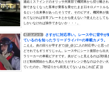
連結ミス？インドのオリッサ州東部で機関車から切り離され
年金を払っていないので11年後には生活保護に殺到、どうすんのこれ
御できなくなった客車が乗客を乗せたまま11キロメートル
の机がこの女の子の椅子にされてたらｗｗｗ
るという出来事があったそうです。そのビデオ。機関車が接
、可愛すぎる
れてなければ非常ブレーキとかも使えない？使えたとしても
屈みで完全に見えてる動画が拡散されてしまう…
しかいなければ操作できないか・・・。
いう地雷系の女子高生って好きじゃないの？
さすがに対応早い。レース中に背中が
47
コメント
ナンバーワンだ」 熊本地震直後の日本の対応のスピードに世界が衝撃
ているのを知ったラリードライバーの車載カメラ。
にチン凸したアジア人短小男
、爆笑されてしまうｗｗｗ
こええ。炎の回りが早すぎて(@_@;)二人の対応早いと思っ
た嫁。まさかと思い長男のDNA鑑定をするがいいな？と問うと、元嫁...
どそれでもギリギリじゃん。レース中にシート後部から出火
ラリーカーの車載ビデオです。炎がどっと見えるのは2秒過
ロシア軍兵士のHIV感染が2000％急増…ウクライナメディア！
けど動画開始から真ん中あたりがオレンジ色なのは小さい火
のSNS更新が1週間途絶え、様々な憶測が飛び交う。1週間ぶりの投...
ていたのか。7秒辺りから前見えてないよねこれ(((ﾟДﾟ)))
管理フォーーーーム！！！」
の金庫触らないでよ！」キチママ『そこに金庫があったから、開けてみ...
「助けて。通勤時間減らしたいのに都心の近くは最低10万払わないと...
表、食料品の消費減税「天下の愚策だ」と批判ｗｗｗｗｗｗｗｗｗｗｗ...
待って、パパが隣りの車両いる。。。」
ーパー堀さん、対面で高須幹弥にキレる ← 睡眠は大事だと話題