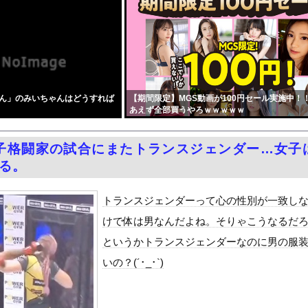
い！身長176cm・股下90cm長身コスプレイヤー、おっぱいと...
家がとんでもない位置に室外機を取り付けブチギレwwwwwwww...
われる豊島心桜クン(22) part3
った「週刊少年ジャンプ」、発行部数が初の100万部割れ
風13号「三峡直撃予測」中国「上流大洪水！（三峡上流」中国都市「...
ん」のみいちゃんはどうすれば
【期間限定】MGS動画が100円セール実施中！
本被災者に左派が我慢ならなくなった模様、避難所で苦しむ被災者に対...
あえず全部買うやろｗｗｗｗｗ
52）「新作ラブコメ書いたぞ！ｗ」X民「いい歳こいてラブコメ（笑...
大規模通販倉庫を攻撃…ワイルドベリーズへの報復！
子格闘家の試合にまたトランスジェンダー…女子
かした」コメ余りに農家が悲鳴 売値は生産原価の半分以下に…肥料代...
なる。
達員、ブチギレる・・・・・
クラスにふたなり転校生がヤッてきた』をrawやhitomiを使...
トランスジェンダーって心の性別が一致し
油で1980km走行しギネス記録を達成
けで体は男なんだよね。そりゃこうなるだ
合った娘達と乱交した話
というかトランスジェンダーなのに男の服
代表監督を追及「なぜ負けたのか」
いの？(´･_･`)
べきか…1万年ぶり史上最大級の火山の兆し＝韓国の反応
いた。私が上に物を投げるフリをする → 猫はこうなります…