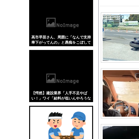
【悲報】「蕎麦」とか
【4/4】嫁が浮気を
【にじさんじ】 ルイ
【ホロライブ】 ねね
高市早苗さん、周囲に「なんで支持
【画像】 女の子「ど
率下がってんの」と愚痴をこぼして
未だに夫が奨学金を背
いたｗｗｗｗｗｗｗ
LIAR GAME -ラ
2028年ロス五輪米国
【にじさんじ】お互い
ロシア、ウクライナの
【日向坂46】Zepp 
【愕然】建設業界「人手不足やば
パチ●コ店「今日がグ
い！」ワイ「給料が低いんやろうな
ぁ」→調べた結果w w w w w w w
三上悠亜さん「乳の首
あっち系御用達で有名
【スパロボY】しかし
【画像】ラノベ作家（