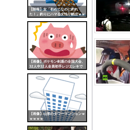
氷河期世代の非正規、
【朗報】女「初めてなのに釣れ
【画像】おまえらくん
た！」釣りにハマる女性が続出ｗｗ
【画像】この女優さん
ｗ
【朗報】齋藤飛鳥、前
【画像】おまえらこう
海外「日本よ、お前が
勇気を出して白人美女
10年もの間浮気して
【画像】ポケモン剣盾の全国大会、
32人中32人全員初手レジエレキで
ウクライナ侵攻以降、
完全にワンパターンｗｗｗ
【配信者】「金バエ」
【画像】女の子「危機
私「ちょっと、人の家
【悲報】東京都民さん
【悲報】参政党神谷代
【画像】山形のタワーマンションｗ
【画像】女子高生「え
ｗｗｗｗ
【動画】ショートスリ