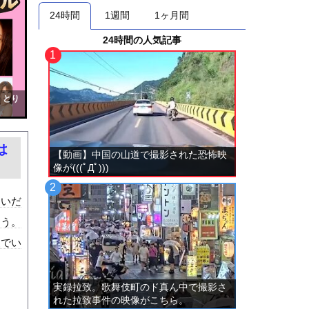
24時間
1週間
1ヶ月間
24時間の人気記事
！とり
は
【動画】中国の山道で撮影された恐怖映
像が(((ﾟДﾟ)))
ないだ
ろう。
装でい
実録拉致。歌舞伎町のド真ん中で撮影さ
れた拉致事件の映像がこちら。