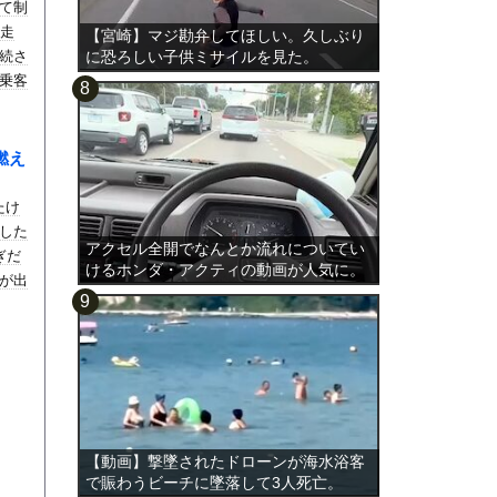
て制
も走
【宮崎】マジ勘弁してほしい。久しぶり
続さ
に恐ろしい子供ミサイルを見た。
乗客
燃え
たけ
した
アクセル全開でなんとか流れについてい
ぎだ
けるホンダ・アクティの動画が人気に。
が出
【動画】撃墜されたドローンが海水浴客
で賑わうビーチに墜落して3人死亡。