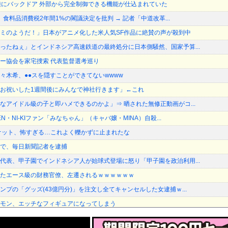
種にバックドア 外部から完全制御できる機能が仕込まれていた
長、食料品消費税2年間1%の閣議決定を批判 → 記者「中道改革...
ミのようだ！」日本がアニメ化した米人気SF作品に絶賛の声が殺到中
ったねぇ」とインドネシア高速鉄道の最終処分に日本側騒然、国家予算...
ー協会を家宅捜索 代表監督選考巡り
々木希、●●スを隠すことができてないwwww
お祝いした1週間後にみんなで神社行きます」←これ
なアイドル級の子と即ハメできるのかよ」⇒ 晒された無修正動画がコ...
N・NI-KIファン「みなちゃん」（キャバ嬢・MINA）自殺...
ケット、怖すぎる…これよく轢かずに止まれたな
で、毎日新聞記者を逮捕
代表、甲子園でインドネシア人が始球式登場に怒り「甲子園を政治利用...
たエース級の財務官僚、左遷されるｗｗｗｗｗｗ
プの「グッズ(43億円分)」を注文し全てキャンセルした女逮捕ｗ...
モン、エッチなフィギュアになってしまう
の大会に参加しがち問題