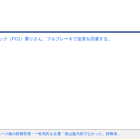
ック（FC1）乗りさん、フルブレーキで追突を回避する。
エース級の財務官僚・一松旬氏を左遷「彼は協力的でなかった」財務省...