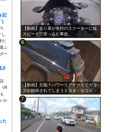
を記
)
ろ
【動画】走り屋が先行のスクーターに猛
スピードで突っ込む事故。
ケし
者だ
選ぶ
ダー
流さ
に設
【動画】欠陥？パワーリアゲートでガラ
）U8
スが粉砕されてしまうトヨタ・セコイ
ても
ア。
いか
った