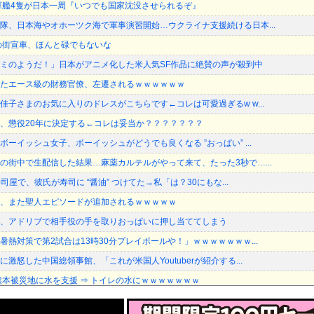
軍艦4隻が日本一周『いつでも国家沈没させられるぞ』
隊、日本海やオホーツク海で軍事演習開始…ウクライナ支援続ける日本...
の街宣車、ほんと碌でもないな
ミのようだ！」日本がアニメ化した米人気SF作品に絶賛の声が殺到中
たエース級の財務官僚、左遷されるｗｗｗｗｗｗ
佳子さまのお気に入りのドレスがこちらです←コレは可愛過ぎるw w...
、懲役20年に決定する←コレは妥当か？？？？？？？
ーイッシュ女子、ボーイッシュがどうでも良くなる ”おっぱい” ...
の街中で生配信した結果…麻薬カルテルがやって来て、たった3秒で…...
司屋で、彼氏が寿司に “醤油” つけてた→私「は？30にもな...
、また聖人エピソードが追加されるｗｗｗｗｗ
、アドリブで相手役の手を取りおっぱいに押し当ててしまう
熱対策で第2試合は13時30分プレイボールや！」ｗｗｗｗｗｗｗ...
激怒した中国総領事館、「これが米国人Youtuberが紹介する...
熊本被災地に水を支援 ⇒ トイレの水にｗｗｗｗｗｗｗ
級の財務官僚・一松旬氏が“異例転出”へ 官邸幹部「協力的でなかっ...