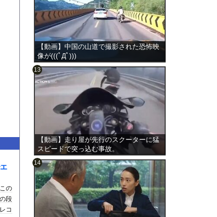
【動画】中国の山道で撮影された恐怖映
像が(((ﾟДﾟ)))
のは表
【動画】走り屋が先行のスクーターに猛
スピードで突っ込む事故。
エ
この
の段
レコ