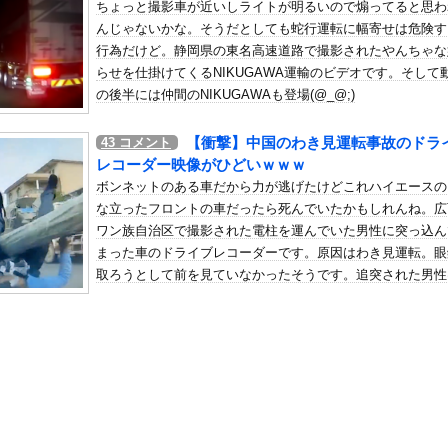
ちょっと撮影車が近いしライトが明るいので煽ってると思わ
麻薬カルテルのリーダーの情報提供で39億円！お前ら急げ！
んじゃないかな。そうだとしても蛇行運転に幅寄せは危険す
の机がこの女の子の椅子にされてたらｗｗｗ
行為だけど。静岡県の東名高速道路で撮影されたやんちゃな
、可愛すぎる
らせを仕掛けてくるNIKUGAWA運輸のビデオです。そして
屈みで完全に見えてる動画が拡散されてしまう…
の後半には仲間のNIKUGAWAも登場(@_@;)
いう地雷系の女子高生って好きじゃないの？
【衝撃】中国のわき見運転事故のドラ
43
コメント
ナンバーワンだ」 熊本地震直後の日本の対応のスピードに世界が衝撃
レコーダー映像がひどいｗｗｗ
にチン凸したアジア人短小男
、爆笑されてしまうｗｗｗ
ボンネットのある車だから力が逃げたけどこれハイエースの
た嫁。まさかと思い長男のDNA鑑定をするがいいな？と問うと、元嫁...
な立ったフロントの車だったら死んでいたかもしれんね。広
ワン族自治区で撮影された電柱を運んでいた男性に突っ込ん
ロシア軍兵士のHIV感染が2000％急増…ウクライナメディア！
まった車のドライブレコーダーです。原因はわき見運転。眼
のSNS更新が1週間途絶え、様々な憶測が飛び交う。1週間ぶりの投...
取ろうとして前を見ていなかったそうです。追突された男性
管理フォーーーーム！！！」
体に。
の金庫触らないでよ！」キチママ『そこに金庫があったから、開けてみ...
こ（47）「こんなオバサンでいいの…？」
き起こした『危険度Sランク断層』日本のド真ん中に10カ所もあると...
（無職）、熊本に多額の寄付 知人「誰にも知られなくていいと公表し...
意地でも9月の社員旅行の計画をやらない・・・・・