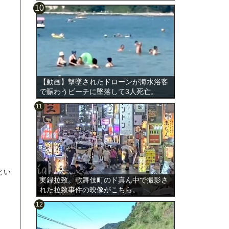
【動画】撃墜されたドローンが海水浴客
で賑わうビーチに墜落して3人死亡。
とい
実録拉致。歌舞伎町のド真ん中で撮影さ
れた拉致事件の映像がこちら。