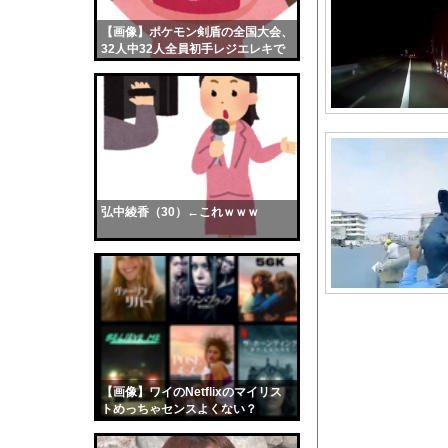
【乞食速報】メキシコ
【画像】ポケモン剣盾の全国大会、
【画像】おまえらくん
32人中32人全員初手レジエレキで
【画像】この女優さん
完全にワンパターンｗｗｗ
【朗報】齋藤飛鳥、前
【画像】おまえらこう
海外「日本よ、お前が
勇気を出して白人美女
10年もの間浮気して
弘中綾香（30）←これｗｗｗ
ウクライナ侵攻以降、
【配信者】「金バエ」
【画像】女の子「危機
私「ちょっと、人の家
【画像】はいだしょう
【速報】熊本地震を引
【画像】ワイのNetflixのマイリス
【衝撃】中居正広さん
トめっちゃセンスよくない？
wwwwwww
【衝撃】Z新入社員、