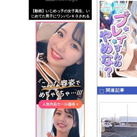
【画像】伊藤舞雪とか
【動画】いじめっ子の女子高生、い
【緊急】肛門にスティ
じめてた男子にワンパンＫＯされる
お知らせ
ｗｗｗｗｗｗ
【動画】高速道路を走
Powered by livedo
1000m
このページは
示されません。
関連記事