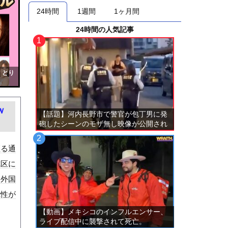
24時間
1週間
1ヶ月間
24時間の人気記事
！とり
ｗ
【話題】河内長野市で警官が包丁男に発
砲したシーンのモザ無し映像が公開され
る。
座る通
成区に
を外国
能性が
【動画】メキシコのインフルエンサー、
ライブ配信中に襲撃されて死亡。