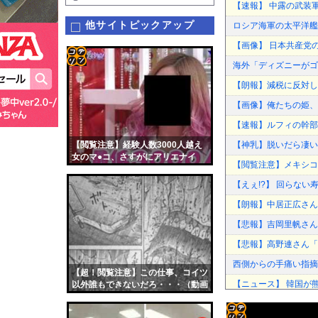
【速報】 中露の武装
他サイトピックアップ
ロシア海軍の太平洋艦
【画像】 日本共産党
海外「ディズニーがゴ
コテ
【朗報】減税に反対し
リン
【画像】俺たちの姫、
- 固
【速報】ルフィの幹部
定リ
【閲覧注意】経験人数3000人越え
【神乳】脱いだら凄いボ
ンク
女のマ●コ、さすがにアリエナイ
【閲覧注意】メキシコ
自動
【えぇ!?】 回らない寿
更新
【朗報】中居正広さん
ツー
【悲報】吉岡里帆さん
ル
【悲報】高野連さん「暑
西側からの手痛い指摘に
【超！閲覧注意】この仕事、コイツ
【ニュース】 韓国が
以外誰もできないだろ・・・（動画
あり）
【総務省人事】エース