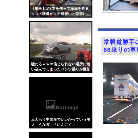
左後輪がバースト…新
【動画】足3本を使って海底を走る
シャウエッセン公式、
タコの映像がキモ可愛いと話題に。
バイト先の元ヤン「ギ
堤礼実アナ ノースリ
【自動車保険】任意保
常磐道勝手に
積水ハウス「地面師に
86乗りの
【速報】れいわ新選組
【悲報】日産e-powe
嘘だろｗｗｗ信じられない場所に迷
い込んでしまったベンツ乗りが撮影
【悲報】上沼恵美子ブ
されるｗｗｗ
FANZAで夏の動画5
『Re：ゼロから始め
【画像】キス釣りする
【Xの車窓から】オー
【ポロリ悲話】ネット
三大もう中国産でいいかっていうモ
【衝撃】「かわいい虫
ノ「うなぎ」「にんにく」
「アメリカのヤンキー