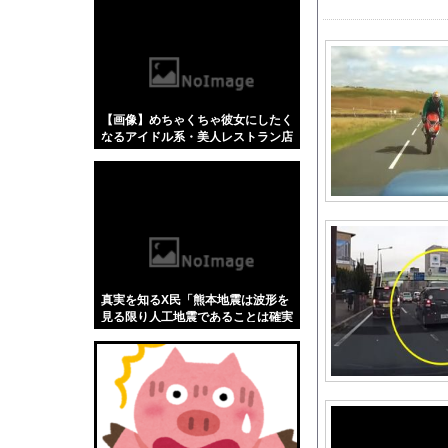
【悲報】「蕎麦」とか
【4/4】嫁が浮気を
高市首相の熊本視察動
【悲報】みいちゃんの
【画像】めちゃくちゃ彼女にしたく
外国人「2026年バロ
なるアイドル系・美人レストラン店
【にじさんじ】 やし
員、ニュースに登場した結果w w w
w w w w w w
長男嫁が「お姉ちゃん
「住信SBI」が「ド
【にじさんじ】8月18日
【ホロライブ】シャイ
Anduril社が自律
真実を知るX民「熊本地震は波形を
【動画】走り屋が先行
見る限り人工地震であることは確実
です」
【動画】両方馬鹿（笑
【悲報】米倉涼子さん
欧州「日本だけ反則だ
海外「新キャラもヤバ