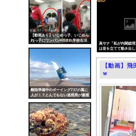
似鳥沙也加、ヌード写
コテ
メキシコ最大級の麻薬
リン
【朗報】ぐらんぶるの
- 固
【大阪】マスコミ「警察
定リ
【動画あり】いじめっ子、いじめら
【悲報】東京都民「助
れっ子にワンパンKOされ学校生活
ンク
高サナ「私が内閣総理
【緊急】明日「銀だこ」
が終わるｗｗｗ
は音を立てて動き出し
自動
職場の人妻と不倫をし
更新
エロ漫画『この気持ちの
【動画】飛
ツー
【朗報】Amazon
ｗ
ル
ちとせよしのさん(26)
実証実験都市「ウーブ
離陸準備中のボーイング737の翼に
人が！？とんでもない迷惑男が逮捕
QRコード決済やタブ
される。
中国「台風接近！」台
韓国国会、サッカー前
日本旅行キャンセルす
うちのネコが目の前に