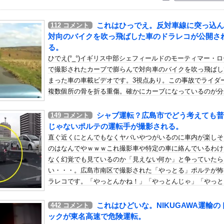
いう自炊最強のメシｗｗｗｗｗｗｗｗ
している。私の知らないスマホで連絡を取り合い、日中会ったりしてい...
これはひっでえ。反対車線に突っ込ん
112
コメント
画にケチを付けたタレント、「正体バレバレよな」と黒電話の呼び方で...
対向のバイクを吹っ飛ばした車のドラレコが公開さ
作者さん、泣いてしまう???? （※画像あり）
る。
ひでえ(°_°)イギリス中部シェフィールドのモーティマー・
ンドールは誰が受賞すべき?」エンバペ、今季無冠でも初受賞か!?...
で撮影されたカーブで膨らんで対向車のバイクを吹っ飛ばし
きず、スプラトゥーンレイダース本編そっちのけで極悪ミニゲームを極...
まった車の車載ビデオです。3視点あり。この事故でライダ
助けて」と電話してきた。バカトメが、雪の中うちの息子に会いに来よ...
複数個所の骨を折る重傷。確かにカーブになっているのが分
コモの銀行」に変わってうんざりしてるやつｗｗｗｗｗｗｗ
づらい道だけど107km/h（67mph）は出しすぎだわなあ(°_°
ルの運転手は危険な運転をしていたとして1年4カ月間の投獄
シャブ運転？広島市でどう考えても普
149
コメント
(火)21:00から、レヴィ・エリファ3Dライブ「人間燦歌」...
年間の運転禁止が言い渡されたそうです。
じゃないポルテの運転手が撮影される。
ンマスカットとかいう物体贈答品として優秀すぎるよな他
直ぐ近くにとんでもなくヤバいやつがいるのに車内が楽しそ
型ティルトローター攻撃ドローンのコンセプトで衝撃を与える！
のはなんでやｗｗｗこれ撮影車や特定の車に絡んでいるわけ
のスクーターに猛スピードで突っ込む事故。
なく幻覚でも見ているのか「見えない何か」と争っていたら
い・・・。広島市南区で撮影された「やっとる」ポルテが怖
）ミニストップでトラックと衝突したドラレコが（ノ∇`）
ラレコです。「やっとんかね！」「やっとんじゃ」「やっと
、フライデーに不意討ちされてしまうｗｗｗｗｗ（画像あり）
これ」「あいつやっとるねえ」広島では「やっとる」で通じ
ろ…」 世界の『日本びいき』にヨーロッパ全土から不満の声
どシャブが溢れているの？(´･_･`)
これはひどいな。NIKUGAWA運輸の
442
コメント
いｗ」ヤニねこ第6話の海外反応
ックが東名高速で危険運転。