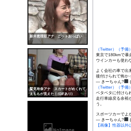
【衝撃】巨人・井上温
【動画】デブの喧嘩 
【悲報】小学館の編集
ジャンポケ斉藤「同意
【画像】小倉ゆうか(2
新井恵理那アナ ニットおっぱい
【画像】顔もいい爆乳現
（Twitter）
（予備
赤ちゃんがハンモック
東京で180kmで
ピューリッツァー賞学
ウインカーも使わ
全く泳げない人がウォ
よく会社の車で出
後付けられて怖か
【動画】サーフィンで
— きーちゃん?‍
【黒歴史】こういう昔
（Twitter）
（予備
鷲見玲奈アナ スカートがめくれて
韓国人「安貞桓が韓国
ベタベタに付けら
太ももが見えた！(GIFあり)
走行車線戻る余裕が
ケンタッキーとか言う
う。
【画像】このAVが性
スポーツカーでよ
【悲報】味噌ラーメン
— きーちゃん?‍
【画像】性器以外
【中国】男の子が爆竹