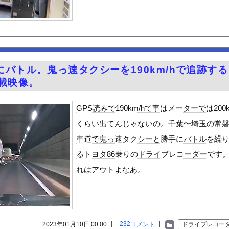
東名でキャンピングカーが中央分離帯に衝突し横転
またこういうのでいい丼をポスト
ャハハハハ(品のない笑い方)」ワイ「うるせぇな…どうせFランだろ...
ーブ！！
険に加入しない層の考え方「金無きゃ払わなくてすむので入り損」
バトル。鬼っ速タクシーを190km/hで追跡する
55億円騙し取られた…」 ワイ「はえーかわいそう…会社滅茶苦茶や...
車載映像。
、新たな党名は「いのちの党」 略称は「いのち」
r、無給油で1980km走行しギネス記録を達成！！→スタート...
GPS読みで190km/hて事はメーターでは200k
チギレ「簡単にそうめん作れ言うけど、そうめん作りて地獄なんよ」
くらい出てんじゃないの。千葉〜埼玉の常
0％OFFキャンペーン第4弾が始まったぞー！
車道で鬼っ速タクシーと勝手にバトルを繰
る異世界生活』60話感想 氷上のバトル！レグルスの権能とは！
るトヨタ86乗りのドライブレコーダーです
んや
れはアウトよなあ。
ビスかと思ったら野生の炊飯器で草 ほか
で拡散してるおっぱいポロリ動画、何故か叩かれる・・・
」ランキング、ついに発表される
がアジア人にケンカを売った結果ｗｗｗ」 ほか
232
2023年01月10日 00:00 ┃
コメント
┃
ドライブレコー