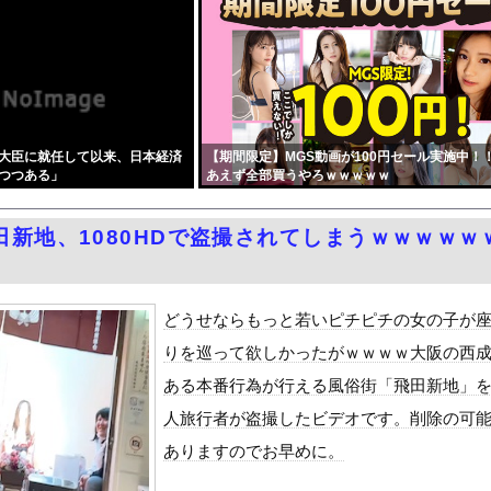
真集がエロい！乳首おっぱい露出ショット、最高！
カルテルのリーダーの情報提供で報奨金約39億円！
ヒロイン、遂にデレるwwww
官が発砲し“刃物男”死亡！」 → ネットで拡散された現場の無修...
けて。通勤時間減らしたいのに都心の近くが最低10万払わないと住め...
大臣に就任して以来、日本経済
【期間限定】MGS動画が100円セール実施中！
がガチに過去最大レベルに混みそうwwwwwwwwwwwwwww...
つつある」
あえず全部買うやろｗｗｗｗｗ
て、ついに、、、
名前を教えて』をrawやhitomiを使わずに無料で読む方法│...
田新地、1080HDで盗撮されてしまうｗｗｗｗｗ
、汗が飛び散る灼熱の「マンガ毎週末セール（50%還元）」を開催！
の限界突破のドスケベ尻 part2
ン・シティ」が一般の居住希望者の募集開始 すでにトヨタ関係者が居...
どうせならもっと若いピチピチの女の子が
レットなどを使いこなせない人も居るという話・・・
りを巡って欲しかったがｗｗｗｗ大阪の西
風13号「三峡直撃予測」中国「上流大洪水！（三峡上流」中国都市「...
ある本番行為が行える風俗街「飛田新地」
代表監督を追及「なぜ負けたのか」
人旅行者が盗撮したビデオです。削除の可
べきか…1万年ぶり史上最大級の火山の兆し＝韓国の反応
ありますのでお早めに。
いた。私が上に物を投げるフリをする → 猫はこうなります…