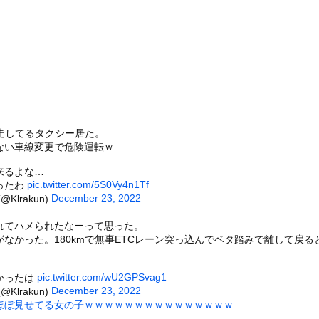
大さん、マジでとんでもない事態にwww
ガチでヤバい……
者「服脱いで、胸見せて」 グラビア志望の女性に迫った過激要求
があったんです。本当です。信じて下さい」 ←何でこの主張が通らな...
7)さん、7年ぶり『FRIDAY』表紙で神ボディ大解放
役女子大生、水着グラビアの破壊力がヤバイwwwwwwwww七海...
）
で寝ていた。淡々と静かに作業中 → 無心な労働者の顔はこちらです...
暴走してるタクシー居た。
者が警告する「2050年、文明崩壊」のシナリオとは？核戦争でも疫...
ない車線変更で危険運転ｗ
ータースライダーをやるとこうなる
来るよな…
pic.twitter.com/5S0Vy4n1Tf
ったわ
チューブライディング、チューブの中からの映像が凄い
December 23, 2022
(@Klrakun)
の大学ヤリサーの流出エロ動画（顔出し）が一番抜ける
）
代表に激怒！『惨憺たる結果、徹底的な刷新が必要だ』と監督や協会を...
れてハメられたなーって思った。
なかった。180kmで無事ETCレーン突っ込んでベタ踏みで離して戻る
唐揚げ屋ｗｗｗｗｗ
癖ブッ刺さりで精子ドクドク作られるわｗｗｗｗ
pic.twitter.com/wU2GPSvag1
かったは
で行列、出来ない
December 23, 2022
(@Klrakun)
ほぼ見せてる女の子ｗｗｗｗｗｗｗｗｗｗｗｗｗｗｗ
に点火 マンホールが爆発しふた吹き飛ぶ