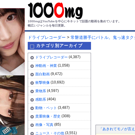
1000mgはYouTubeを中心に今ネットで話題の動画を集めています。
幅広いジャンルを毎日更新。
>
ドライブレコーダー
常磐道勝手にバトル。鬼っ速タクシ
カテゴリ別アーカイブ
(4,387)
ドライブレコーダー
(1,058)
神動画・神業
(9,472)
面白動画
(10,692)
衝撃映像
(4,597)
乗物系
(404)
感動系
(3,487)
動物・ペット
(308)
貴重映像・歴史
(85)
画像・写真
「あきれてモノが言え
(3,551)
ニュース・その他