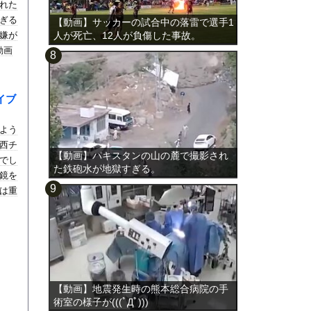
れた
ぎる
【動画】サッカーの試合中の落雷で選手1
嫌が
人が死亡、12人が負傷した事故。
動画
イブ
よう
西チ
【動画】パキスタンの山の麓で撮影され
でし
た鉄砲水が地獄すぎる。
鏡を
は重
【動画】地震発生時の熊本総合病院の手
術室の様子が(((ﾟДﾟ)))