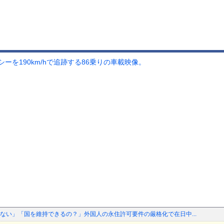
ーを190km/hで追跡する86乗りの車載映像。
ない」「国を維持できるの？」外国人の永住許可要件の厳格化で在日中...