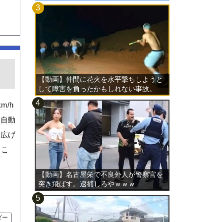
【動画】仲間に花火を水平撃ちしようと
して障害を負ったかもしれない事故。
m/h
磐自動
り広げ
。こ
【動画】名古屋栄で不良外人が警察官を
突き飛ばす。逮捕しろやｗｗｗ
ダー