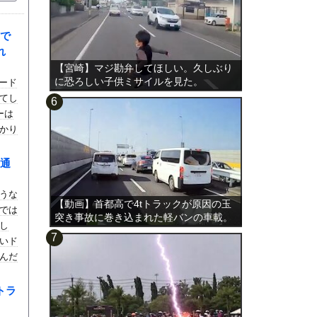
で
れ
【宮崎】マジ勘弁してほしい。久しぶり
に恐ろしい子供ミサイルを見た。
ロード
てし
ーは
かり
)スバ
と3
通
うな
【動画】首都高で4tトラックが原因の玉
では
突き事故に巻き込まれた軽バンの車載。
し
いド
んだ
るほ
トラ