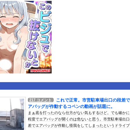
いうＡＶ女優ｗｗｗｗｗｗｗｗｗｗw
ックのり入れたけど出てこないの！！
行中の車からリアガラスが飛んでくる事故(ﾟoﾟ)
or 相互RSS
g
が管理しています。 RSS設定 更新順130件まで。それ以降の古いも
これで正常。市営駐車場出口の段差で
217
コメント
アバッグが作動するコペンの動画が話題に。
まぁ底を打ったのなら仕方がない気もするけど。でも確かに
程度でエアバッグが開くのは危ないと思う。市営駐車場出口
差でエアバッグが作動し怪我をしてしまったというドライブ