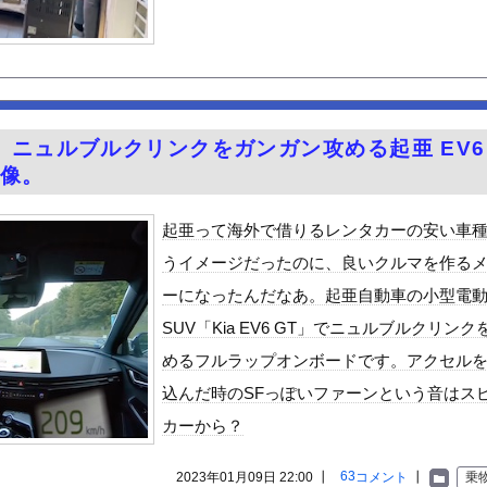
を20個注文する」 ぼく「いつも1～2個しか使わないけど本当に...
き合うの地獄すぎる、男はどうやって耐えてんの？」
そうで怖くない？
プヌードル詰め放題開催中www
常時ハイビームマン」「車間ベタ付けマン」「法定速度絶対遵守マン」
。ニュルブルクリンクをガンガン攻める起亜 EV6
欲でひまわり畑を全滅させ福島県の祭りを中止に追い込む
映像。
締め付けられる胸元！！【GIF動画あり】
テレビの仲間入り・・・
起亜って海外で借りるレンタカーの安い車
30話感想 診療所の女官からの呼び出し！水晶宮大荒れ！
うイメージだったのに、良いクルマを作る
祭り中止
ーになったんだなあ。起亜自動車の小型電
ゆうかが７年ぶりに帰ってきたぞ！
SUV「Kia EV6 GT」でニュルブルクリンク
やが、始めるまでのロードマップ教えてくれ
めるフルラップオンボードです。アクセル
ードや濡れ場おっぱいがエロ過ぎる！人生最後のラスト写真集、最高！...
込んだ時のSFっぽいファーンという音はス
ビスかと思ったら野生の炊飯器で草 ほか
カーから？
」ランキング、ついに発表される
がアジア人にケンカを売った結果ｗｗｗ」 ほか
63
2023年01月09日 22:00 ┃
コメント
┃
乗