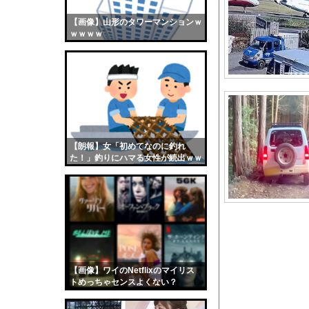
トー横キッズ、大人に
【画像】山形のタワーマンションｗ
【画像】おまえらくん
ｗｗｗｗ
【画像】この女優さん
【朗報】齋藤飛鳥、前
【画像】おまえらこう
海外「日本よ、お前が
勇気を出して白人美女
10年もの間浮気して
【朗報】女「初めてなのに釣れ
た！」釣りにハマる女性が続出ｗｗ
ウクライナ侵攻以降、
ｗ
【配信者】「金バエ」
【画像】女の子「危機
私「ちょっと、人の家
【画像】女さん「彼氏
【驚愕】インドネシア
【画像】ワイのNetflixのマイリス
【悲報】ASDワイ、
トめっちゃセンスよくない？
wwwwwww
日本韓国台湾「少子化