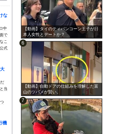
けな
プロ中
【動画】タイのティパンコーン王子が日
本人女性とデートか？
面で
なこ
公式
大
Nだ
【動画】自動ドアの仕組みを理解した富
と当
山のツバメが賢い。
見つ
行機