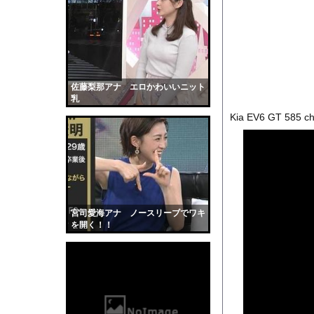
【放送事故】昔のドラ
【画像】元NMB48和
【悲報】花火大会、詐
【驚愕】ひげおやじさ
オフィスに入ってくる
佐藤梨那アナ エロかわいいニット
乳
【衝撃】東京のライオ
Kia EV6 GT 585 ch 
海面水温が平年より2.
【画像】滋賀の可愛す
勢いよく放水している
【動画】ヒョウ2頭が
【黒歴史】こういう昔
宮司愛海アナ ノースリーブでワキ
韓国人「安貞桓が韓国
を開く！！
ケンタッキーとか言う
【画像】このAVが性
【悲報】味噌ラーメン
【中国】男の子が爆竹