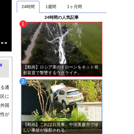
24時間
1週間
1ヶ月間
24時間の人気記事
ｗｗｗ
ｗ
【動画】ロシア軍のドローンをネット発
射装置で撃墜するウクライナ。
座る通
成区に
を外国
能性が
【動画】これはお見事。中国重慶市で珍
しい事故が撮影される。