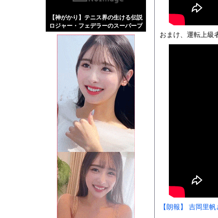
【画像】伊藤舞雪とか
【神がかり】テニス界の生ける伝説
【緊急】肛門にスティ
ロジャー・フェデラーのスーパープ
お知らせ
レイ！
おまけ、運転上級
【珍事】サッカーの試
Powered by livedo
1000m
このページは
示されません。
【朗報】 吉岡里