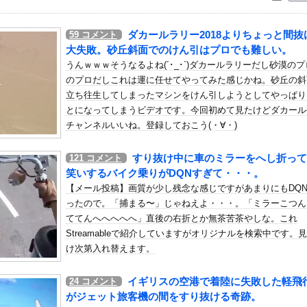
いう自炊最強のメシｗｗｗｗｗｗｗｗ
している。私の知らないスマホで連絡を取り合い、日中会ったりしてい...
ダカールラリー2018よりちょっと間抜
59
コメント
象予報士さん、意外と小さかった
大失敗。砂丘斜面でのけん引はプロでも難しい。
】 柏は垣田先制弾＆小泉ミドルで新シーズンを白星スタート！後半...
うんｗｗｗそうなるよね(´･_･`)ダカールラリーだし砂漠の
のプロだしこれは運に任せてやってみた感じかね。砂丘の斜
、地上波番組で胸元ぱっくり・・・（※画像あり）
立ち往生してしまったマシンをけん引しようとしてやっぱり
てた。間男に電話して不倫を認めさせる。さて、これから汚物らには制...
とになってしまうビデオです。今回初めて見たけどダカール
山 7(二)高寺 vs中日 2026/08/09
チャンネルいいね。登録しておこう(・∀・)
、ガチでぶっ壊れてしまう他
すり抜け中に車のミラーをへし折って
121
コメント
に向けて初の弾道ミサイルを発射か？！
笑いするバイク乗りがDQNすぎて・・・。
絵師、AI絵だと誹謗中傷され筆を折ってしまう
【メール投稿】画質が少し残念な感じですがあまりにもDQ
だったのか…」 日本の普通のテレビ番組が最新SNSの数十年先を行...
ったので。「捕まる〜」じゃねえよ・・・。「ミラーこつん
風15号(チャンホン)…お盆休みの天気に影響するおそれ
ててんへへへへへ」直後の右折とか無茶苦茶やしな。これ
Streamableで紹介していますがオリジナルを検索中です。
んじゃなかった…」 日本を知ってしまったディズニー信者、帰国後『...
け次第入れ替えます。
ラアイソレチャレンジの、こさきちゃん可愛すぎるだろ！！【近藤沙樹...
完封！ ファンから「有原コール」が起きるもヒーローインタビューに...
イギリスの空港で着陸に失敗した軽飛
24
コメント
ク』←これDQ12発売前後に出ると思う？
がジェット旅客機の間をすり抜ける奇跡。