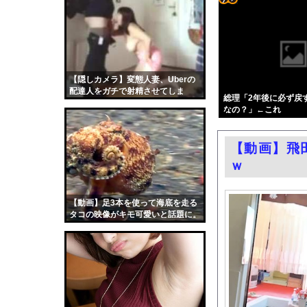
【悲報】日本人艦これ
コテ
ビニールハウスからシ
リン
カープ渡邉悠斗、1号
- 固
「神聖なる場所です」
定リ
【隠しカメラ】変態人妻、Uberの
「撃たれても撃っちゃ
配達人をガチで射精させてしま
ンク
総理「2年後に必ず戻
【画像】元大関・貴景
う・・・・・
なの？」←これ
自動
【悲報】テレ東の若手
更新
女子プロレスラーさん
【動画】飛
ツー
元子役の紫堂るいの競
ｗ
ル
【ニュース】韓国メデ
BYDの軽EV「ラッコ
【動画】足3本を使って海底を走る
タコの映像がキモ可愛いと話題に。
中国「大豪雨！」三峡
職場の人妻と不倫をし
韓国国会、サッカー前
日本旅行キャンセルす
うちのネコが目の前に