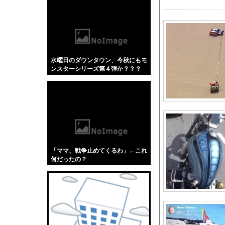
【悲報】「蕎麦」とか
【4/4】嫁が浮気を
【画像】 テレ朝の気
【J1第1節 柏×水戸
水曜日のダウンタウン、今秋にもモ
女子プロレスラーさん
ンスターシリーズ第４弾か？？？
2/2妻が社内不倫し
【阪神スタメン】2(遊)元
元ジャンポケ斉藤被告
ウクライナがモスクワ
【悲報】日本人艦これ
海外「全部日本の真似
「ママ、戦争止めてくるわ」←これ
【日本横断】大型の台
何だったの？
海外「日本なんて行く
【AKB48】アカペ
有原航平、2試合連続
『ドラクエ9 リメイ