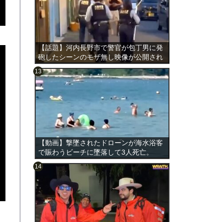
【話題】河内長野市で警官が包丁男に発
砲したシーンのモザ無し映像が公開され
る。
のは表
【動画】撃墜されたドローンが海水浴客
で賑わうビーチに墜落して3人死亡。