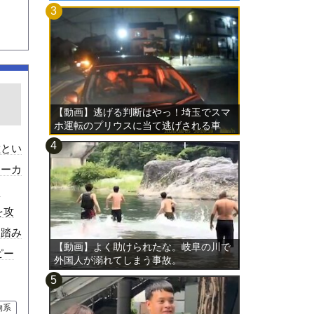
【動画】逃げる判断はやっ！埼玉でスマ
ホ運転のプリウスに当て逃げされる車
載。
種とい
メーカ
動
を攻
を踏み
【動画】よく助けられたな。岐阜の川で
ピー
外国人が溺れてしまう事故。
物系