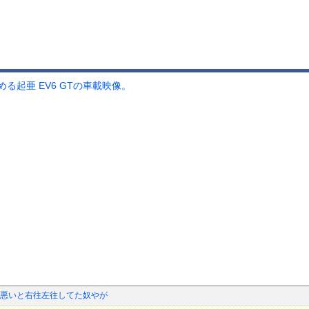
起亜 EV6 GTの車載映像。
悪いと右往左往してた奴やが