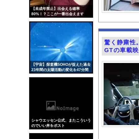
【悲報】取引先専務「A
【未成年禁止】出会える確率
【悲報】レズ「女と付
80%！？ここが一番出会えます
お高いテント、盗まれ
【画像】イオンでカッ
3大盆休みの害悪車「
驚く静粛性
シカさん 凄まじい食
GTの車載
齋藤陽アナ ベルトで
【悲報】NHK、フジ
【宇宙】探査機SOHOが捉えた過去
23年間の太陽活動の変化を47分間
『薬屋のひとりごと』
で。
シカ「全部喰った」 
お騒がせグラドル小倉
ガチの釣り初心者なん
井上晴美、乳首ヘアヌ
【Xの車窓から】オー
シャウエッセン公式、またこういう
【衝撃】「かわいい虫
のでいい丼をポスト
「アメリカのヤンキー