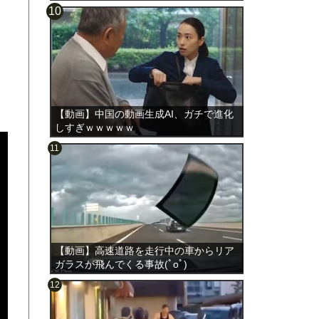
【動画】中国の動画生成AI、ガチで進化
しすぎｗｗｗｗｗ
【動画】高速道路を走行中の車からリア
ガラスが飛んでくる事故(ﾟoﾟ)