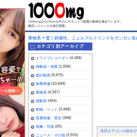
1000mgはYouTubeを中心に今ネットで話題の動画を集めています。
幅広いジャンルを毎日更新。
>
乗物系
驚く静粛性。ニュルブルクリンクをガンガン攻める
カテゴリ別アーカイブ
(4,389)
ドライブレコーダー
(1,058)
神動画・神業
(9,475)
面白動画
(10,694)
衝撃映像
(4,597)
乗物系
(404)
感動系
(3,488)
動物・ペット
(308)
貴重映像・歴史
(85)
画像・写真
先日エアコンの効きが
(3,553)
ニュース・その他