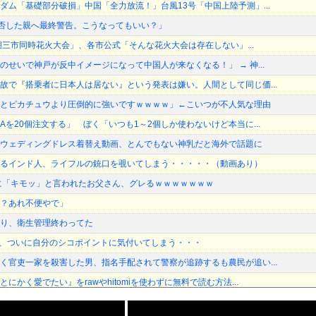
ダム「基礎部分破損」中国「全力放流！」台風13号「中国上陸予測」...
加拒否した親へ最終警告。こうなってもいい？」
琶湖三市同時花火大会」、各市公式「そんな花火大会は存在しない」...
のせいで神戸が反中イメージになって中国人が来なくなる！」 → 神...
故で『搭乗者に日本人は居ない』という発表は嫌い。人間として同じ価...
とピカチュウより圧倒的に強いですｗｗｗｗ」←こいつが不人気な理由
を20個注文する」 ぼく「いつも1～2個しか使わないけど本当に...
ウェディングドレス着替え動画、とんでもない神乳だと海外で話題に
るインド人、ライフルの銃口を覗いてしまう・・・・・（動画あり）
に「キモッ」と言われたお父さん、グレるｗｗｗｗｗｗｗ
？あれ不便やで」
り、衛生管理終わってた
2)、ついに自分のシコポイントに気付いてしまう・・・
く官吏一家を殺害した男、指名手配されて警察が追跡するも農民が追い...
にかく愛でたい』をrawやhitomiを使わずに無料で読む方法...
選、玉木雄一郎氏と30歳若手の一騎打ちへ → 榛葉幹事長の不出...