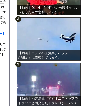
ら全
され
【動画】DJI Neo2で釣りの自撮りをしよ
デオ
うとした男の悲劇（ノ∇`）
ぎり
で脱
ート
りて
れて
【動画】ロシアの空挺兵、パラシュート
デオ
が開かずに墜落してしまう。
【動画】両方馬鹿（笑）ミニストップで
トラックと衝突したドラレコが（ノ∇`）