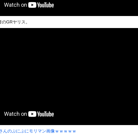
いうＡＶ女優ｗｗｗｗｗｗｗｗｗｗw
ックのり入れたけど出てこないの！！
者のGRヤリス。
合が原因で交通事故が起きてしまう。
or 相互RSS
g
が管理しています。 RSS設定 更新順130件まで。それ以降の古いも
帆さんのぷにぷにモリマン画像ｗｗｗｗｗ