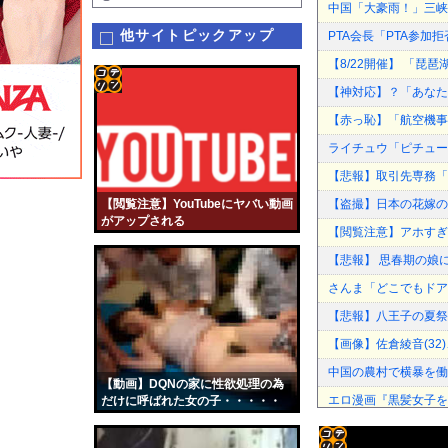
中国「大豪雨！」三峡
他サイトピックアップ
PTA会長「PTA参
【8/22開催】 「琵
【神対応】？「あなた
コテ
【赤っ恥】「航空機事
リン
ライチュウ「ピチュー
- 固
【悲報】取引先専務「A
定リ
【閲覧注意】YouTubeにヤバい動画
【盗撮】日本の花嫁の
ンク
がアップされる
【閲覧注意】アホすぎ
自動
【悲報】 思春期の娘
更新
さんま「どこでもドア
ツー
【悲報】八王子の夏祭
ル
【画像】佐倉綾音(3
中国の農村で横暴を働
【動画】DQNの家に性欲処理の為
エロ漫画『黒髪女子をと
だけに呼ばれた女の子・・・・・
【悲報】国民民主党代表