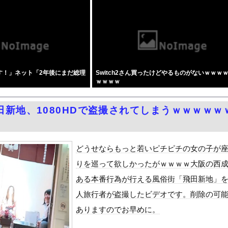
絵師、AI絵だと誹謗中傷され筆を折ってしまう
ャインマスカット約200房を盗んだ無職の男逮捕 岡山
ホームラン！中日宮内から今季初本塁打！仲田侑仁タイムリー＆マルチ...
靖国神社、境内におけるコスプレや軍装の禁止を発表！
イカン」警視庁OBが明かす拳銃使用の葛藤…河内長野「2発で射殺」...
す！」ネット「2年後にまだ総理
Switch2さん買ったけどやるものがないｗｗｗ
勝の湊川親方、誕生日を迎え『誰！？』と話題にｗｗｗ
ｗｗｗｗ
女子アナ「国民が勝手に我々取材陣にカメラを向けるな！」→何様のつ...
、地上波番組で胸元ぱっくり・・・（※画像あり）
田新地、1080HDで盗撮されてしまうｗｗｗｗｗ
泳水着おっぱいポロリ具合がエロい
ィア「幻となった女性天皇。日本皇族に韓半島の男の血が入る可能性が...
」受注が700台超 7月販売は125台
どうせならもっと若いピチピチの女の子が
ダム「基礎部分破損」中国「全力放流！」台風13号「中国上陸予測」...
りを巡って欲しかったがｗｗｗｗ大阪の西
て、ついに、、、
ある本番行為が行える風俗街「飛田新地」
代表監督を追及「なぜ負けたのか」
人旅行者が盗撮したビデオです。削除の可
べきか…1万年ぶり史上最大級の火山の兆し＝韓国の反応
ありますのでお早めに。
いた。私が上に物を投げるフリをする → 猫はこうなります…