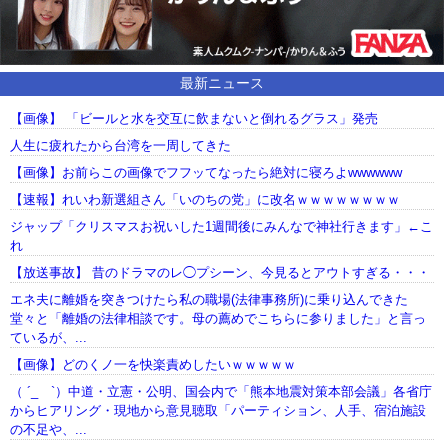
最新ニュース
【画像】 「ビールと水を交互に飲まないと倒れるグラス」発売
人生に疲れたから台湾を一周してきた
【画像】お前らこの画像でフフッてなったら絶対に寝ろよwwwwww
【速報】れいわ新選組さん「いのちの党」に改名ｗｗｗｗｗｗｗｗ
ジャップ「クリスマスお祝いした1週間後にみんなで神社行きます」←こ
れ
【放送事故】 昔のドラマのレ◯プシーン、今見るとアウトすぎる・・・
エネ夫に離婚を突きつけたら私の職場(法律事務所)に乗り込んできた
堂々と「離婚の法律相談です。母の薦めでこちらに参りました」と言っ
ているが、...
【画像】どのくノ一を快楽責めしたいｗｗｗｗｗ
（ ´_ゝ`）中道・立憲・公明、国会内で「熊本地震対策本部会議」各省庁
からヒアリング・現地から意見聴取「パーティション、人手、宿泊施設
の不足や、...