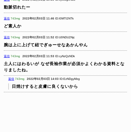
動脈切れたー
返信
743mg
2022年02月03日 11:46
ID:I0MTI2NTk
ど素人か
返信
743mg
2022年02月03日 11:52
ID:U0NDU2Njc
腕は上に上げて紐でぎゅーせなあかんやん
返信
743mg
2022年02月03日 11:53
ID:cyNzQzNDk
土人にはわるいが
なぜ長袖作業が必須かよくわかる資料とな
りましたね。
返信
743mg
2022年02月03日 14:03
ID:EzNDgyMzg
日焼けすると皮膚に良くないから