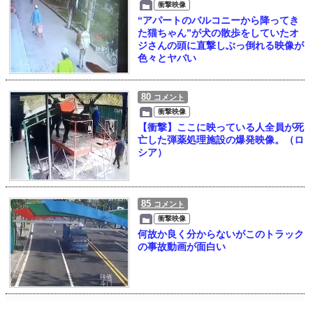
衝撃映像
“アパートのバルコニーから降ってき
た猫ちゃん”が犬の散歩をしていたオ
ジさんの頭に直撃しぶっ倒れる映像が
色々とヤバい
80
コメント
衝撃映像
【衝撃】ここに映っている人全員が死
亡した弾薬処理施設の爆発映像。（ロ
シア）
85
コメント
衝撃映像
何故か良く分からないがこのトラック
の事故動画が面白い