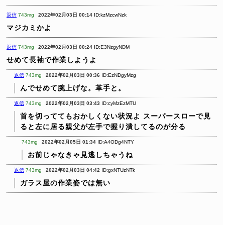
返信
743mg
2022年02月03日 00:14
ID:kzMzcwNzk
マジカミかよ
返信
743mg
2022年02月03日 00:24
ID:E3NzgyNDM
せめて長袖で作業しようよ
返信
743mg
2022年02月03日 00:36
ID:EzNDgyMzg
んでせめて腕上げな。革手と。
返信
743mg
2022年02月03日 03:43
ID:cyMzEzMTU
首を切っててもおかしくない状況よ
スーパースローで見
ると左に居る親父が左手で握り潰してるのが分る
743mg
2022年02月05日 01:34
ID:A4ODg4NTY
お前じゃなきゃ見逃しちゃうね
返信
743mg
2022年02月03日 04:42
ID:gxNTUzNTk
ガラス屋の作業姿では無い