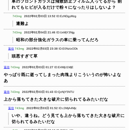
車のフロントガラスは飛散防止フィルム入ってるから
割
れてもヒビが入るだけで粉々になったりはしないよ？
743mg
2022年02月03日 13:52
ID:EzNDgyMzg
遭難よ
743mg
2022年02月04日 21:46
ID:UxMjY3Njg
昭和の部分強化ガラスの車に乗ってんだろ
返信
743mg
2022年02月03日 23:38
ID:E0NzIzODk
頭悪すぎて草
返信
743mg
2022年02月03日 01:27
ID:E4MjU1MjE
やっぱり既に逝ってしまった肉塊よりこういうのが怖いよな
あ
返信
743mg
2022年02月03日 01:43
ID:QzNjY5NTU
上から落ちてきた大きな破片に切られてるみたいだな
返信
743mg
2022年02月03日 01:52
ID:c3MjA4Mjc
いや、違うね。どう見ても上から落ちてきた大きな破片に
切られてるみたいだな