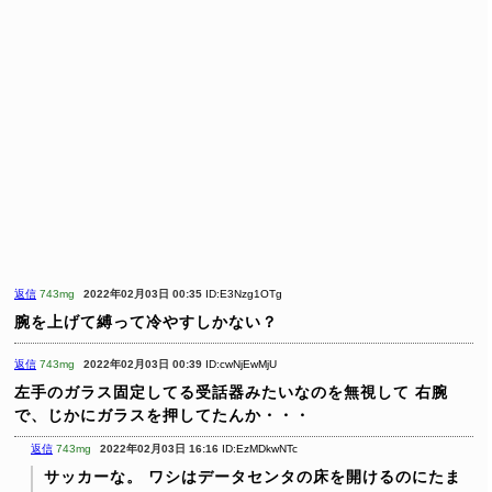
返信
743mg
2022年02月03日 00:35
ID:E3Nzg1OTg
腕を上げて縛って冷やすしかない？
返信
743mg
2022年02月03日 00:39
ID:cwNjEwMjU
左手のガラス固定してる受話器みたいなのを無視して
右腕
で、じかにガラスを押してたんか・・・
返信
743mg
2022年02月03日 16:16
ID:EzMDkwNTc
サッカーな。
ワシはデータセンタの床を開けるのにたま