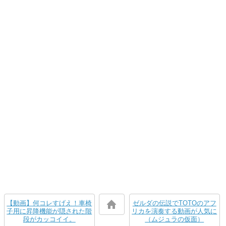
【動画】何コレすげえ！車椅
ゼルダの伝説でTOTOのアフ
子用に昇降機能が隠された階
リカを演奏する動画が人気に
段がカッコイイ。
（ムジュラの仮面）