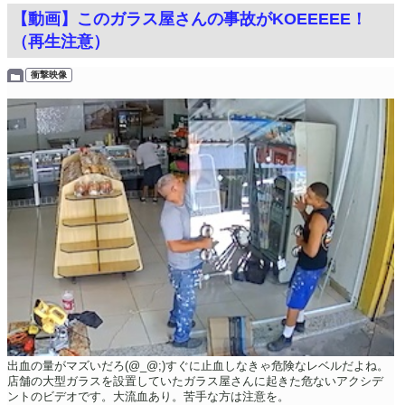
【動画】このガラス屋さんの事故がKOEEEEE！
（再生注意）
衝撃映像
出血の量がマズいだろ(@_@;)すぐに止血しなきゃ危険なレベルだよね。
店舗の大型ガラスを設置していたガラス屋さんに起きた危ないアクシデ
ントのビデオです。大流血あり。苦手な方は注意を。