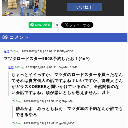
いいね！
89
コメント
返信
743mg
2022年02月03日 00:01
ID:I0ODgxODE
マツダロードスター990S予約したお！(^o^)
返信
743mg
2022年02月03日 00:31
ID:gwNzc1NzE
ちょっとイイっすか。マツダのロードスターを買ったなん
てそれは貴方個人の話ですよね？いいですか、管理人さん
がガラスKOEEEEと問いかけているのに、全然関係のな
い会話ですよね。頭が悪いとしか思えません。以上
743mg
2022年02月03日 07:58
ID:Q2NjkzMjk
僻みかよ みっともねえ マツダ車の予約なんか誰でも
できるやろ
743mg
2022年02月03日 12:47
ID:gwNjkyMDE