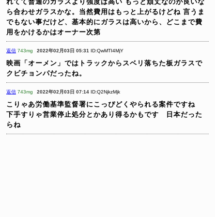
れてて普通のガラスより強度は高い
もっと頑丈なのが良いな
ら合わせガラスかな。当然費用はもっと上がるけどね
言うま
でもない事だけど、基本的にガラスは高いから、どこまで費
用をかけるかはオーナー次第
返信
743mg
2022年02月03日 05:31
ID:QwMTI4MjY
映画「オーメン」ではトラックからスベリ落ちた板ガラスで
クビチョンパだったね。
返信
743mg
2022年02月03日 07:14
ID:Q2NjkzMjk
こりゃあ労働基準監督署にこっぴどくやられる案件ですね
下手すりゃ営業停止処分とかあり得るかもです 日本だった
らね