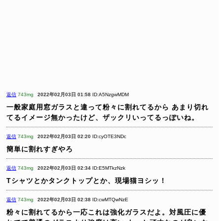
返信
743mg
2022年02月03日 01:58
ID:A5NzgwMDM
一般家庭用窓ガラスと違って粉々に割れてるから
あまり切れ
てるイメージ無かったけど、ザックリいってるっぽいね。
返信
743mg
2022年02月03日 02:20
ID:cyOTE3NDc
簡単に割れすぎやろ
返信
743mg
2022年02月03日 02:34
ID:E5MTkzNzk
Tシャツとかタンクトップとか、現場猫ヨシッ！
返信
743mg
2022年02月03日 02:38
ID:cwMTQwNzE
粉々に割れてるから一応これは強化ガラスだよ。対風圧に優