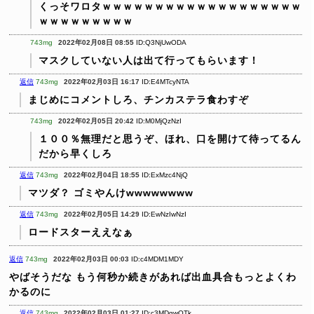
くっそワロタｗｗｗｗｗｗｗｗｗｗｗｗｗｗｗｗｗｗｗ
ｗｗｗｗｗｗｗｗｗ
743mg
2022年02月08日 08:55
ID:Q3NjUwODA
マスクしていない人は出て行ってもらいます！
返信
743mg
2022年02月03日 16:17
ID:E4MTcyNTA
まじめにコメントしろ、チンカステラ食わすぞ
743mg
2022年02月05日 20:42
ID:M0MjQzNzI
１００％無理だと思うぞ、ほれ、口を開けて待ってるん
だから早くしろ
返信
743mg
2022年02月04日 18:55
ID:ExMzc4NjQ
マツダ？ ゴミやんけwwwwwwww
返信
743mg
2022年02月05日 14:29
ID:EwNzIwNzI
ロードスターええなぁ
返信
743mg
2022年02月03日 00:03
ID:c4MDM1MDY
やばそうだな
もう何秒か続きがあれば出血具合もっとよくわ
かるのに
返信
743mg
2022年02月03日 01:27
ID:c3MDgwOTk