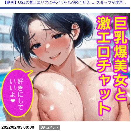
【動画】USJの禁止エリアに子どもたちが続々乱入 → スタッフが注意し
ても止まらない事態に
Powered by livedoor 相互RSS
2022/02/03
00:00
89
コメント