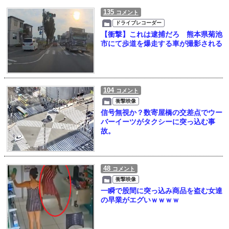
135
コメント
ドライブレコーダー
【衝撃】これは逮捕だろ 熊本県菊池
市にて歩道を爆走する車が撮影される
104
コメント
衝撃映像
信号無視か？数寄屋橋の交差点でウー
バーイーツがタクシーに突っ込む事
故。
48
コメント
衝撃映像
一瞬で股間に突っ込み商品を盗む女達
の早業がエグいｗｗｗｗ