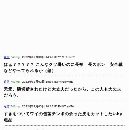
返信
743mg
2022年02月03日 14:40
ID:Y1MTA0NzY
はぁ？？？？？
こんなクソ暑いのに長袖 長ズボン 安全靴
などやってられるか（怒）
返信
743mg
2022年02月03日 15:07
ID:Y4NjgyNzE
天元、腕切断されたけど大丈夫だったから、この人も大丈夫
だろう。
返信
743mg
2022年02月03日 16:15
ID:E4MTcyNTA
すきをついてワイの包茎チンポの余った皮をカットしたいby
粗品