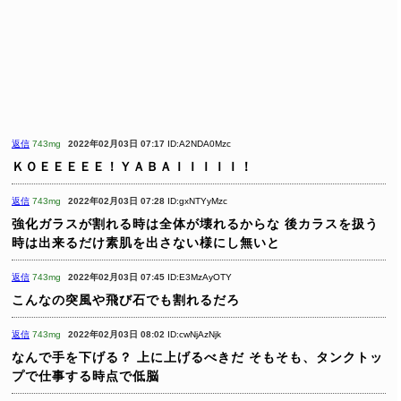
返信
743mg
2022年02月03日 07:17
ID:A2NDA0Mzc
ＫＯＥＥＥＥＥ！ＹＡＢＡＩＩＩＩＩ！
返信
743mg
2022年02月03日 07:28
ID:gxNTYyMzc
強化ガラスが割れる時は全体が壊れるからな
後カラスを扱う
時は出来るだけ素肌を出さない様にし無いと
返信
743mg
2022年02月03日 07:45
ID:E3MzAyOTY
こんなの突風や飛び石でも割れるだろ
返信
743mg
2022年02月03日 08:02
ID:cwNjAzNjk
なんで手を下げる？
上に上げるべきだ
そもそも、タンクトッ
プで仕事する時点で低脳