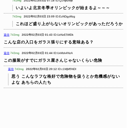
743mg
2022年02月03日 07:18
ID:Q2NjkzMjk
いよいよ北京冬季オリンピックが始まるよ～～～
743mg
2022年02月03日 23:09
ID:EzNDgyMzg
これほど盛り上がらないオリンピックがあっただろうか
返信
743mg
2022年02月03日 01:43
ID:UzNzE5MDk
こんな店の入口をガラス張りにする意味ある？
返信
743mg
2022年02月03日 01:44
ID:UxMzk4NzA
この服装がすでにガラス屋さんじゃないくらい危険
返信
743mg
2022年02月03日 20:12
ID:c1MjM5NDI
思う
こんなラフな格好で危険物を扱うとか危機感がない
よな
あちらの人たち