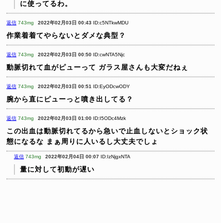
に使ってるわ。
返信
743mg
2022年02月03日 00:43
ID:c5NTkwMDU
作業着着てやらないとダメな典型？
返信
743mg
2022年02月03日 00:50
ID:cwNTA5Njc
動脈切れて血がピューって
ガラス屋さんも大変だねぇ
返信
743mg
2022年02月03日 00:51
ID:EyODcwODY
腕から直にピューっと噴き出してる？
返信
743mg
2022年02月03日 01:00
ID:I5ODc4Mzk
この出血は動脈切れてるから急いで止血しないとショック状
態になるな
まぁ周りに人いるし大丈夫でしょ
返信
743mg
2022年02月04日 00:07
ID:IzNjgxNTA
量に対して初動が遅い