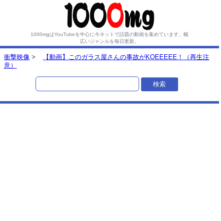
1000mgはYouTubeを中心に今ネットで話題の動画を集めています。
幅
広いジャンルを毎日更新。
衝撃映像
>
【動画】このガラス屋さんの事故がKOEEEEE！（再生注
意）