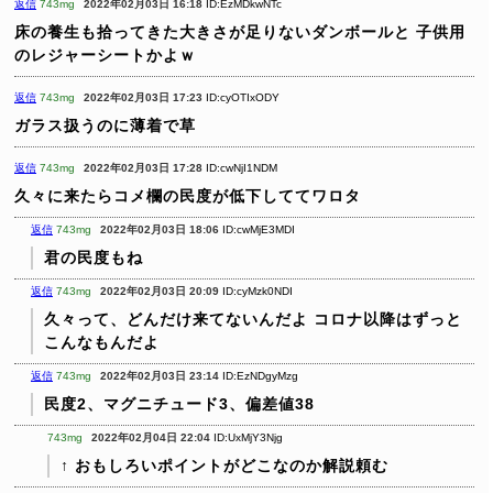
返信
743mg
2022年02月03日 16:18
ID:EzMDkwNTc
床の養生も拾ってきた大きさが足りないダンボールと
子供用
のレジャーシートかよｗ
返信
743mg
2022年02月03日 17:23
ID:cyOTIxODY
ガラス扱うのに薄着で草
返信
743mg
2022年02月03日 17:28
ID:cwNjI1NDM
久々に来たらコメ欄の民度が低下しててワロタ
返信
743mg
2022年02月03日 18:06
ID:cwMjE3MDI
君の民度もね
返信
743mg
2022年02月03日 20:09
ID:cyMzk0NDI
久々って、どんだけ来てないんだよ
コロナ以降はずっと
こんなもんだよ
返信
743mg
2022年02月03日 23:14
ID:EzNDgyMzg
民度2、マグニチュード3、偏差値38
743mg
2022年02月04日 22:04
ID:UxMjY3Njg
↑
おもしろいポイントがどこなのか解説頼む