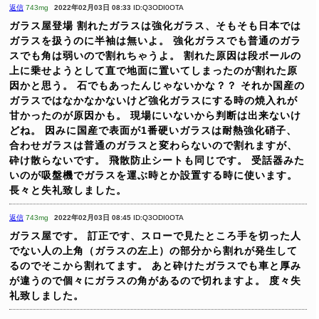
返信
743mg
2022年02月03日 08:33
ID:Q3ODI0OTA
ガラス屋登場
割れたガラスは強化ガラス、そもそも日本では
ガラスを扱うのに半袖は無いよ。
強化ガラスでも普通のガラ
スでも角は弱いので割れちゃうよ。
割れた原因は段ボールの
上に乗せようとして直で地面に置いてしまったのが割れた原
因かと思う。
石でもあったんじゃないかな？？
それか国産の
ガラスではなかなかないけど強化ガラスにする時の焼入れが
甘かったのが原因かも。
現場にいないから判断は出来ないけ
どね。
因みに国産で表面が1番硬いガラスは耐熱強化硝子、
合わせガラスは普通のガラスと変わらないので割れますが、
砕け散らないです。
飛散防止シートも同じです。
受話器みた
いのが吸盤機でガラスを運ぶ時とか設置する時に使います。
長々と失礼致しました。
返信
743mg
2022年02月03日 08:45
ID:Q3ODI0OTA
ガラス屋です。
訂正です、スローで見たところ手を切った人
でない人の上角（ガラスの左上）の部分から割れが発生して
るのでそこから割れてます。
あと砕けたガラスでも車と厚み
が違うので個々にガラスの角があるので切れますよ。
度々失
礼致しました。