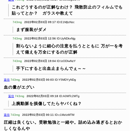
これどうするのが正解なわけ？
飛散防止のフィルムでも
貼ってとか？ ガラスや教えて
743mg
2022年02月03日 09:17
ID:E1MjIzNzc
まず服装がダメ
743mg
2022年02月03日 12:56
ID:UyNDkxNjg
割らないように細心の注意を払うとともに
万が一を考
えて備えを万全にするのが正解
743mg
2022年02月03日 19:04
ID:IzODIwNzY
手下にすると出血止まらんでぇ～～
返信
743mg
2022年02月03日 00:03
ID:Y5MDYyNDg
血の量がエグい
返信
743mg
2022年02月03日 09:18
ID:A0MTc2MTg
上腕動脈を損傷してたらヤバくね？
返信
743mg
2022年02月03日 00:11
ID:c1MzIzMTM
圧縮は良くない。受験勉強と一緒や。詰め込み過ぎるとおか
しくなるんや