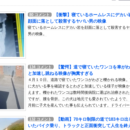
いう自炊最強のメシｗｗｗｗｗｗｗｗ
している。私の知らないスマホで連絡を取り合い、日中会ったりしてい...
【衝撃】寝ているホームレスにデカい
80
コメント
ー用に送った動画、勝手に晒されて学校中の”共有オカズ” にされ...
顔面に落として殺害するヤバい男の映像
登録抹消する方針…急きょ登板で、4回2/3を投げた負担を考慮して
寝ているホームレスにデカい岩を顔面に落として殺害するヤ
男の映像。
ンダADUO改良型エンジン（PU）を搭載したアストンマーチンが...
」日本人ファンタジスタがまだ無所属で欧州人が困惑..獲得を求める...
負ってるんだけど、義両親が旅行や趣味に勤しんでるのを見るとモヤモ...
面白い
【驚愕】道で寝ていたワンコを車がわ
134
コメント
で疑問なんだけどオカルト信者って台を休ませなかったら爆連したって...
と加速し跳ねる映像が胸糞すぎる
キロ←こういう投手ってプロで育成難しいよな他
４月１０日、道路で寝ていたワンコがわざと轢かれる映像。
投下に関して「同情を得ようと核被害者の立場を政治利用」と主張！
に犬がいる事を確認するとわざと加速している様子が映像か
グッズ、案の定売り切れ…
えます。轢かれたワンコは数時間後病院に運ばれ治療された
ですが、腰を骨折。この犬は地元でも愛されていたようで、
ッサン、最近母を亡くして精神的ショックを受けていたと判明
月前に子犬を産んでいた事も伝えられています。ドライバー
壊力ありすぎる上乳
っでぇ事しやがるなぁ(@_@;)
菜アナ【GIF動画あり】
【動画】70キロ制限の道で183キロ出
132
コメント
客の水着彼女おっぱいが映し出される
いたバイク乗り、トラックと正面衝突して人生を終