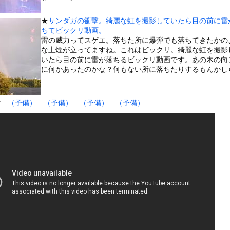
いうＡＶ女優ｗｗｗｗｗｗｗｗｗｗw
ックのり入れたけど出てこないの！！
★
サンダガの衝撃。綺麗な虹を撮影していたら目の前に雷
ちてビックリ動画。
雷の威力ってスゲエ。落ちた所に爆弾でも落ちてきたかの
兵、パラシュートが開かずに墜落してしまう。
な土煙が立ってますね。これはビックリ。綺麗な虹を撮影
いたら目の前に雷が落ちるビックリ動画です。あの木の向
に何かあったのかな？何もない所に落ちたりするもんかし
or 相互RSS
car
（予備）
（予備）
（予備）
（予備）
g
が管理しています。 RSS設定 更新順130件まで。それ以降の古いも