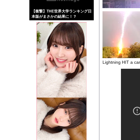
【画像】伊藤舞雪とか
【衝撃】THE世界大学ランキング日
【緊急】肛門にスティ
本版がまさかの結果に！？
お知らせ
【動画】ロシアの空挺
Powered by livedo
Lightning HIT a 
1000m
このページは
示されません。