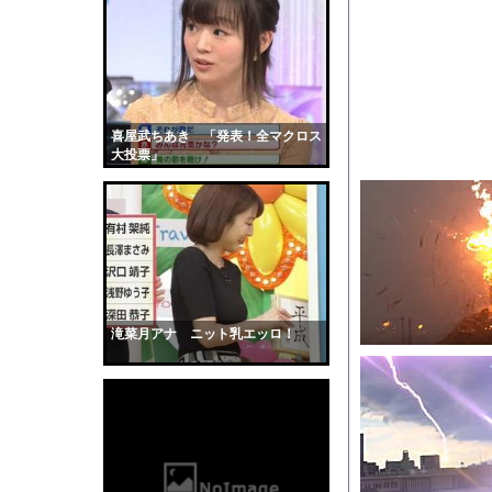
【動画】ショートスリ
【衝撃】居酒屋「6人で
子供はカラーコーンに
【動画】ショートスリ
全く泳げない人がウォ
喜屋武ちあき 「発表！全マクロス
大投票」
核爆弾で小惑星は破壊
【朗報】爆胸の気象予
【生尻画像】元NMB4
【画像】「ビールと水
【動画】サーフィンで
【黒歴史】こういう昔
滝菜月アナ ニット乳エッロ！
韓国人「安貞桓が韓国
ケンタッキーとか言う
【画像】このAVが性
【悲報】味噌ラーメン
【中国】男の子が爆竹