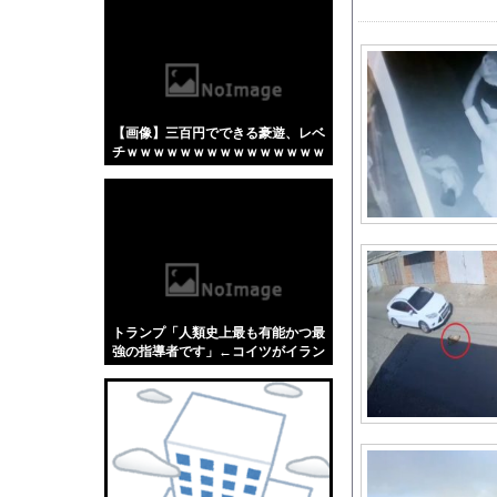
【悲報】「蕎麦」とか
【4/4】嫁が浮気を
美人JDが彼氏のオ○ニ
DeNA、若松尚輝も
【画像】三百円でできる豪遊、レベ
【動画】 撮影走行でホ
チｗｗｗｗｗｗｗｗｗｗｗｗｗｗｗ
外国人「理解できない
ｗｗｗｗｗｗｗｗｗ
未だに夫が奨学金を背
涼宮ハルヒ、今見ても
【ビスティ打法】ガチ
高卒左腕で最速156
中国外務省、広島原爆
トランプ「人類史上最も有能かつ最
【日向坂46】話題の
強の指導者です」←コイツがイラン
如きに右往左往してる理由
【悲報】射殺されたオ
【画像】今田美桜、破
透け透け！！ 山本里
とれたてっ！で海水浴