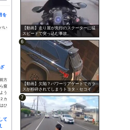
岩を
バい
【動画】走り屋が先行のスクーターに猛
スピードで突っ込む事故。
ざ
前方
【動画】欠陥？パワーリアゲートでガラ
ら窺
スが粉砕されてしまうトヨタ・セコイ
よう
ア。
２カ
はひ
して
え