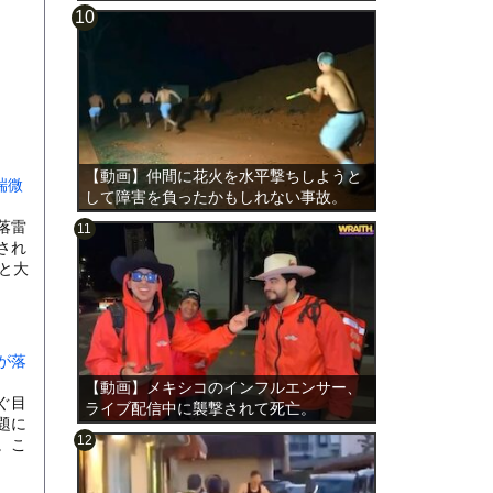
【動画】仲間に花火を水平撃ちしようと
端微
して障害を負ったかもしれない事故。
落雷
され
チと大
が落
【動画】メキシコのインフルエンサー、
ぐ目
ライブ配信中に襲撃されて死亡。
題に
。こ