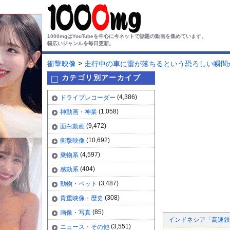
1000mgはYouTubeを中心に今ネットで話題の動画を集めています。
幅広いジャンルを毎日更新。
>
衝撃映像
走行中の車に雷が落ちるという恐ろしい瞬間
カテゴリ別アーカイブ
(4,386)
ドライブレコーダー
(1,058)
神動画・神業
(9,472)
面白動画
(10,692)
衝撃映像
(4,597)
乗物系
(404)
感動系
(3,487)
動物・ペット
(308)
貴重映像・歴史
(85)
画像・写真
インドネシア「高速鉄
(3,551)
ニュース・その他