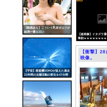
【画像】ジェフ・ベゾ
コテ
【謎】女「43億円注
リン
日本の地震被害に支援
- 固
中国外務省、広島原爆
定リ
【動画あり】こういう乳首ポロリが
【画像】今週の咲-Sak
結局一番エロい
ンク
【超画像】イタズラ通
ソードコンピューター、新
尊顔ｗｗｗｗｗｗｗｗ
自動
中国製ルーター20機
更新
子供向け漫画、謎の闇
【衝撃】2
ツー
グラビア界のラスボスと言
映像。
ル
中国「台風接近！」台
エロ漫画『いじめがある
【宇宙】探査機SOHOが捉えた過去
23年間の太陽活動の変化を47分間
日産e-power、無給
で。
結婚式の二次会で知り
韓国国会、サッカー前
日本旅行キャンセルす
うちのネコが目の前に