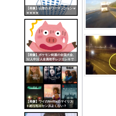
【乞食速報】メキシコ
【画像】山形のタワーマンションｗ
【画像】おまえらくん
ｗｗｗｗ
【画像】この女優さん
【朗報】齋藤飛鳥、前
【画像】おまえらこう
海外「日本よ、お前が
勇気を出して白人美女
10年もの間浮気して
【画像】ポケモン剣盾の全国大会、
32人中32人全員初手レジエレキで
ウクライナ侵攻以降、
完全にワンパターンｗｗｗ
【配信者】「金バエ」
【画像】女の子「危機
私「ちょっと、人の家
【画像】最新のライザ
【困惑】彼女さんの実
【画像】ワイのNetflixのマイリス
【動画】俺の指導を聞か
トめっちゃセンスよくない？
wwwwwww
【動画像】飛行機に『