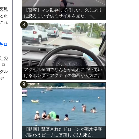
突風
【宮崎】マジ勘弁してほしい。久しぶり
と正
に恐ろしい子供ミサイルを見た。
これ
キロ
）の
トロ
アクセル全開でなんとか流れについてい
グル
けるホンダ・アクティの動画が人気に。
メデ
【動画】撃墜されたドローンが海水浴客
で賑わうビーチに墜落して3人死亡。