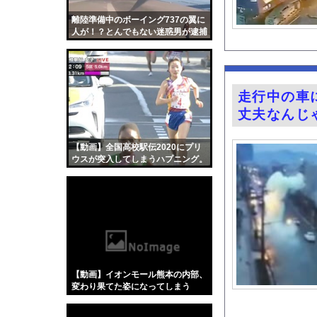
ごつ盛り焼きそばとか
離陸準備中のボーイング737の翼に
【画像】声優の上坂す
人が！？とんでもない迷惑男が逮捕
される。
立ち食いそばどこのが
鈴木奈穂子アナ 袖口
「住信SBI」が「ド
走行中の車
熊さん、人間が勝手に
丈夫なんじ
ホリプロ所属の18歳
人生のレール外れたら
【動画】全国高校駅伝2020にプリ
ウスが突入してしまうハプニング。
BYDの軽EVラッコ、
『Re：ゼロから始め
意識高い系「インドに
【画像】キス釣りする
【Xの車窓から】オー
【ポロリ悲話】ネット
【動画】イオンモール熊本の内部、
【衝撃】「かわいい虫
変わり果てた姿になってしまう
「アメリカのヤンキー