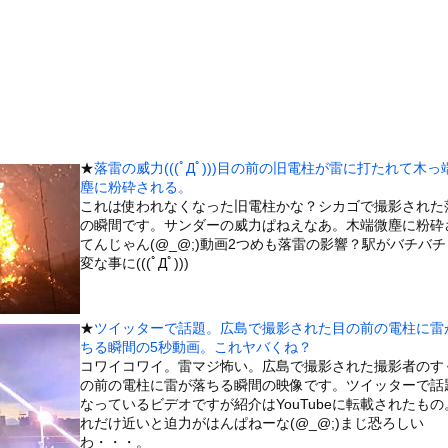
ーパー堀さん、対面で高須幹弥にキレるｗｗｗｗｗｗｗｗｗ
長居して会計4939円！喋りたいだけなら公園に行ってくれ（怒」...
夢中だった。ママと一緒にこれで遊びたい！ → だが、しかし…
ーパー堀さん、対面で高須幹弥にキレる ← 睡眠は大事だと話題
ータースライダーをやるとこうなる
できるか？ 映画『アルマゲドン』の手法が「最も現実的な選択肢」に...
★
落雷の威力(((ﾟДﾟ)))目の前の旧電柱が雷に打たれて木っ
報士さん、NHKから解き放たれる
塵に粉砕される。
8原かれん、衝撃の限界露出wwwww1st写真集でパールTバッ...
これは使われなくなった旧電柱かな？シカゴで撮影された
の瞬間です。サンダーの威力ぱねえなあ。木端微塵に粉砕
を交互に飲まないと倒れるグラス」発売
てんじゃん(@_@;)動画2つめも落雷の影響？駅がバチバ
チューブライディング、チューブの中からの映像が凄い
変な事に(((ﾟДﾟ)))
の大学ヤリサーの流出エロ動画（顔出し）が一番抜ける
代表に激怒！『惨憺たる結果、徹底的な刷新が必要だ』と監督や協会を...
★
ツイッターで話題。広島で撮影された目の前の電柱に雷
唐揚げ屋ｗｗｗｗｗ
ちる瞬間の5秒動画。これヤバくね？
コワイコワイ。雷マジ怖い。広島で撮影された撮影者のす
癖ブッ刺さりで精子ドクドク作られるわｗｗｗｗ
の前の電柱に雷が落ちる瞬間の映像です。ツイッターで話
で行列、出来ない
なっているビデオですが紹介はYouTubeに転載されたもの
れだけ近いと迫力がはんぱねーな(@_@;)まじ恐ろしい
に点火 マンホールが爆発しふた吹き飛ぶ
わ・・・。