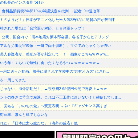
の店長のインスタ見つけた
長、食料品消費税2年間1%の閣議決定を批判 → 記者「中道改革...
ミのようだ！」日本がアニメ化した米人気SF作品に絶賛の声が殺到中
検された場合は「台湾軍が対応」と台湾軍トップ！
憲・公明、国会内で「熊本地震対策本部会議」各省庁からヒアリング...
アルな労働災害映像（一瞬で両手切断）、マジでめちゃくちゃ怖い
人容疑者が、整形か否か判定して！！→画像がこちらw w w w...
いう年１くらいで無性に食いたくなるやつｗｗｗｗｗｗｗｗ
ー用に送った動画、勝手に晒されて学校中の”共有オカズ” にされ...
を一周してきた
じゃない、海外活動だ！」→視察費2.65億円公開で再炎上ｗｗｗ
ントの多さに苛立つ左派、これは不正工作に違いない！と確信してしま...
党名を「いのちの党」へ変更表明 → ﾈｯﾄ「ギャグセンス高すぎ...
街宣車、ほんと碌でもないな
れだ←「日本は太っ腹だな」（海外の反応）他
バック尻、これで興奮しないヤツはいないだろｗｗ