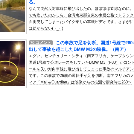
る。
麻薬カルテルのリーダーの情報提供で39億円！お前ら急げ！
なんで突然反対車線に飛び出したの。ほぼほぼ直線なのに。
の机がこの女の子の椅子にされてたらｗｗｗ
でも吹いたのかしら。台湾南東部台東の南迴公路でトラック
、可愛すぎる
面衝突してしまったバイク乗りの車載ビデオです。さすがに
屈みで完全に見えてる動画が拡散されてしまう…
は助からない(´･_･`)
いう地雷系の女子高生って好きじゃないの？
この事故で足を切断。国道1号線で260
70
コメント
ナンバーワンだ」 熊本地震直後の日本の対応のスピードに世界が衝撃
出して事故を起こしたBMW M3の映像。（南ア）
にチン凸したアジア人短小男
、爆笑されてしまうｗｗｗ
エグい。センチュリー・シティ（南アフリカ、ケープタウン
た嫁。まさかと思い長男のDNA鑑定をするがいいな？と問うと、元嫁...
国道1号線で公道レースをしていたBMW M3（F80）がコン
ールを失い対向車線に飛び出してしまった事故のマルチアン
ロシア軍兵士のHIV感染が2000％急増…ウクライナメディア！
です。この事故で26歳の運転手が足を切断。南アフリカの
のSNS更新が1週間途絶え、様々な憶測が飛び交う。1週間ぶりの投...
ィア「Mail＆Guardian」は映像からの推測で衝突時に260〜
管理フォーーーーム！！！」
280km/hは出ていたと報じました。
の金庫触らないでよ！」キチママ『そこに金庫があったから、開けてみ...
、まだイケるｗｗｗｗｗ
家ですき焼きを頂いたんだが肉が鶏肉だった・・・・・・・・・
ないZ世代新人「仕事はAIに聞けば余裕w」俺「AI以下でごめん...
水銀』を持ち込めない理由がこれ【→】