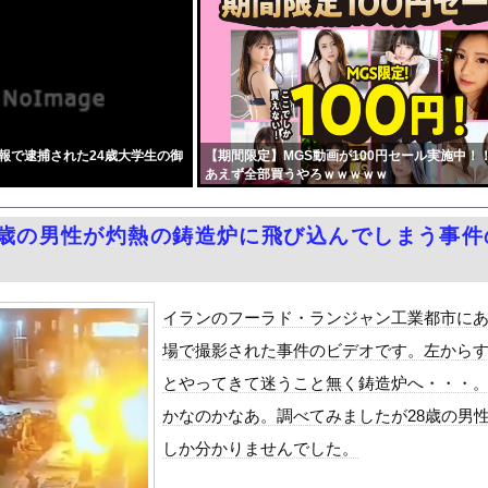
スさん（資産約43兆7700億円）の嫁がコチラｗｗｗｗｗ
文して………キャンセルっと！」←こいつの目的
したのに…「韓国産の水は水洗トイレに」
投下に関して「同情を得ようと核被害者の立場を政治利用」と主張！
i-、役満炸裂で大荒れwwww.
報で逮捕された24歳大学生の御
【期間限定】MGS動画が100円セール実施中！
型マイコン「c100」を発売ｷﾀ━━━━(ﾟ∀ﾟ)━━━━!...
あえず全部買うやろｗｗｗｗｗ
種にバックドア 外部から完全制御できる機能が仕込まれていた
の大会に参加しがち問題
8歳の男性が灼熱の鋳造炉に飛び込んでしまう事件
われる豊島心桜クン(22) part3
風13号「三峡直撃予測」中国「上流大洪水！（三峡上流」中国都市「...
クラスにふたなり転校生がヤッてきた』をrawやhitomiを使...
イランのフーラド・ランジャン工業都市に
油で1980km走行しギネス記録を達成
場で撮影された事件のビデオです。左から
合った娘達と乱交した話
とやってきて迷うこと無く鋳造炉へ・・・
代表監督を追及「なぜ負けたのか」
かなのかなあ。調べてみましたが28歳の男
べきか…1万年ぶり史上最大級の火山の兆し＝韓国の反応
しか分かりませんでした。
いた。私が上に物を投げるフリをする → 猫はこうなります…