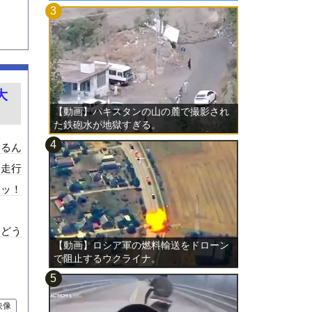
大
【動画】パキスタンの山の麓で撮影され
た鉄砲水が地獄すぎる。
あるん
た走行
チッ！
はどう
【動画】ロシア軍の燃料輸送をドローン
で阻止するウクライナ。
映像