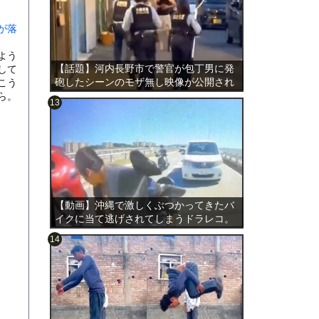
が落
よう
【話題】河内長野市で警官が包丁男に発
して
砲したシーンのモザ無し映像が公開され
こう
る。
ら。
のは表
【動画】沖縄で激しくぶつかってきたバ
イクに当て逃げされてしまうドラレコ。