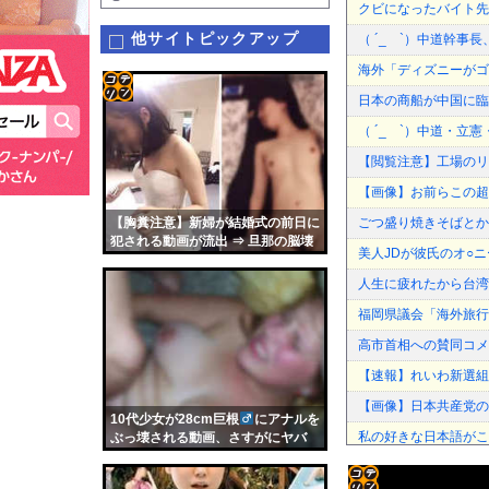
クビになったバイト先
他サイトピックアップ
（ ´_ゝ`）中道幹事
海外「ディズニーがゴ
日本の商船が中国に臨
コテ
（ ´_ゝ`）中道・立
リン
【閲覧注意】工場のリ
- 固
【画像】お前らこの超美
定リ
【胸糞注意】新婦が結婚式の前日に
ごつ盛り焼きそばとか
ンク
犯される動画が流出 ⇒ 旦那の脳壊
美人JDが彼氏のオ○ニ
れるだろこれ・・
自動
人生に疲れたから台湾
更新
福岡県議会「海外旅行
ツー
高市首相への賛同コメ
ル
【速報】れいわ新選組、
【画像】日本共産党の
10代少女が28cm巨根
にアナルを
私の好きな日本語がこ
ぶっ壊される動画、さすがにヤバ
い・・・（動画）
えなこ×網タイツ×T