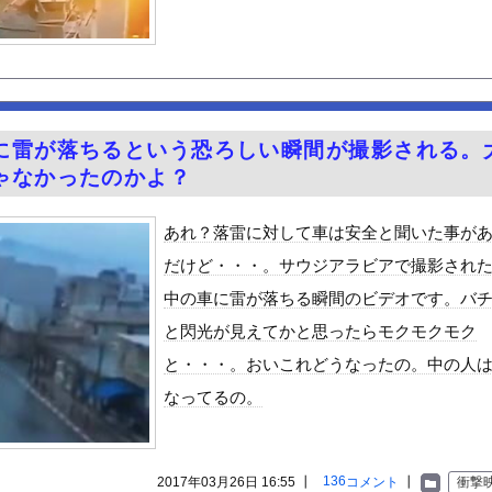
いう年１くらいで無性に食いたくなるやつｗｗｗｗｗｗｗｗ
みれさん、ガチでシコらせにくるｗｗｗｗｗｗｗｗｗｗ
好き？ 狭山そば、富士そば、ゆで太郎、小諸そば、箱根そば、しぶそ...
からインナーチラ見え！！【GIF動画あり】
コモの銀行」に変わってうんざりしてるやつｗｗｗｗｗｗｗ
に雷が落ちるという恐ろしい瞬間が撮影される。
山壊した結果殺されてしまう…これ半分虐殺だろ
ゃなかったのかよ？
 虹咲カリナの褐色ピチピチボディのエロスが最高だな！
一瞬で人生終わった！
あれ？落雷に対して車は安全と聞いた事が
補助金たった15万円…日本法人社長「何をすれば評価が上がるのか...
だけど・・・。サウジアラビアで撮影され
る異世界生活』60話感想 氷上のバトル！レグルスの権能とは！
中の車に雷が落ちる瞬間のビデオです。バ
５年住んだら人生観かわる」←これｗｗｗ
と閃光が見えてかと思ったらモクモクモク
んや
と・・・。おいこれどうなったの。中の人
ビスかと思ったら野生の炊飯器で草 ほか
なってるの。
で拡散してるおっぱいポロリ動画、何故か叩かれる・・・
」ランキング、ついに発表される
がアジア人にケンカを売った結果ｗｗｗ」 ほか
136
2017年03月26日 16:55 ┃
コメント
┃
衝撃