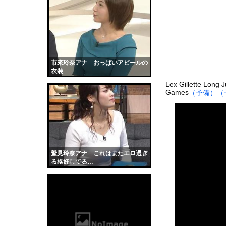
【画像】“令和最高のNe
【動画】アンドロイド
【動画】山道で落石。
またしても火星に謎の
【衝撃】アラフォーワ
市來玲奈アナ おっぱいアピールの
衣装
【驚愕】ベンチプレス1
Lex Gillette Long 
【仰天】外国人「日本
Games
（予備）
（
【画像】NHK女子ア
彼女はお腹が空いてい
全く泳げない人がウォ
【黒歴史】こういう昔
鷲見玲奈アナ これはまたエロ過ぎ
韓国人「安貞桓が韓国
る格好してる…
ケンタッキーとか言う
【画像】このAVが性
【悲報】味噌ラーメン
【中国】男の子が爆竹