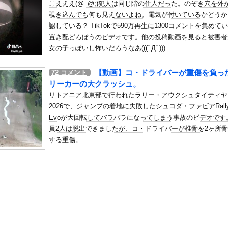
こえええ(@_@;)犯人は同じ階の住人だった。のぞき穴を外
た」検事「嘘では？」女性「傷ついたので訴えます」
覗き込んでも何も見えないよね。電気が付いているかどうか
の机がこの女の子の椅子にされてたらｗｗｗ
認している？ TikTokで590万再生に1300コメントを集めて
、可愛すぎる
置き配どろぼうのビデオです。他の投稿動画を見ると被害者
屈みで完全に見えてる動画が拡散されてしまう…
女の子っぽいし怖いだろうなあ(((ﾟДﾟ)))
いう地雷系の女子高生って好きじゃないの？
【動画】コ・ドライバーが重傷を負っ
72
コメント
ナンバーワンだ」 熊本地震直後の日本の対応のスピードに世界が衝撃
リーカーの大クラッシュ。
にチン凸したアジア人短小男
、爆笑されてしまうｗｗｗ
リトアニア北東部で行われたラリー・アウクシュタイティヤ
た嫁。まさかと思い長男のDNA鑑定をするがいいな？と問うと、元嫁...
2026で、ジャンプの着地に失敗したシュコダ・ファビアRally
Evoが大回転してバラバラになってしまう事故のビデオです
ロシア軍兵士のHIV感染が2000％急増…ウクライナメディア！
員2人は脱出できましたが、コ・ドライバーが椎骨を2ヶ所
のSNS更新が1週間途絶え、様々な憶測が飛び交う。1週間ぶりの投...
する重傷。
管理フォーーーーム！！！」
の金庫触らないでよ！」キチママ『そこに金庫があったから、開けてみ...
、誰も観ないｗｗｗｗｗｗｗｗｗｗｗｗｗｗｗｗｗ
締まったお尻っていいよね！ｗｗｗｗｗ
ど凶暴な動物「カバ」「アフリカゾウ」「バッファロー」「コーカサス...
う約束した相手に『この返信』送ったらブロックされたんやが…