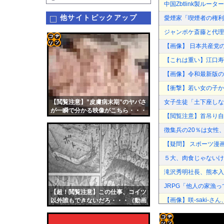
中国Zbtlink製ル
他サイトピックアップ
愛煙家「喫煙者の権利
ジャンポケ斎藤と代理
【画像】 日本共産党
コテ
【これは重い】江口寿
リン
【画像】令和最新版の剛力
- 固
【衝撃】若い女の子か
定リ
【閲覧注意】”皮膚病末期”のヤバさ
女子生徒「土下座しな
ンク
が一瞬で分かる映像がこちら・・・
【閲覧注意】首吊り自
自動
徴集兵の20％は女性
更新
【疑問】 スポーツ漫
ツー
５大、肉食じゃないけ
ル
滝沢秀明社長、熊本入
JRPG「他人の家漁っ
【超！閲覧注意】この仕事、コイツ
【画像】咲-saki-
以外誰もできないだろ・・・（動画
あり）
某週刊誌が完全逃亡し