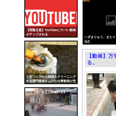
【悲報】ショートスリ
コテ
【悲報】女芸人の吉住
リン
国税局職員（25）、税
- 固
【画像】「美人すぎる
定リ
【閲覧注意】YouTubeにヤバい動画
エロ漫画『子種が通貨
がアップされる
ンク
へずまりゅう、またイ
【芸能】元EXILE・
込む
自動
過給なしで420ps。
更新
【動画】広島記念公園
【動画】万
ツー
嫁がいる前で半ケツ見
る。
ル
【動画】若手女優「兄
渡邊渚さん「私がPTS
どぎつく汚れた絨毯をクリーニング
する専門業者さんのお仕事動画が空
職場の人妻と不倫をし
前の大ヒット。
中国「台風接近！」台
韓国国会、サッカー前
日本旅行キャンセルす
うちのネコが目の前に