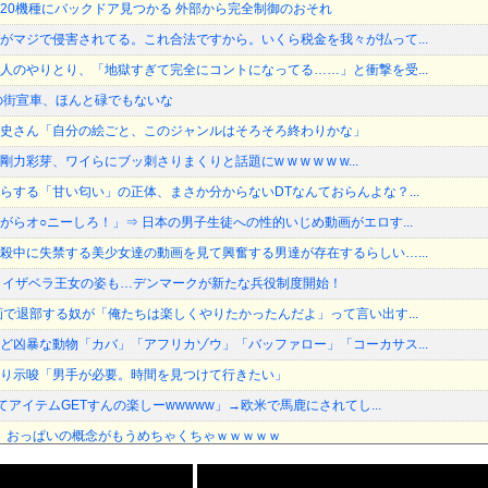
ーター20機種にバックドア見つかる 外部から完全制御のおそれ
がマジで侵害されてる。これ合法ですから。いくら税金を我々が払って...
人のやりとり、「地獄すぎて完全にコントになってる……」と衝撃を受...
の街宣車、ほんと碌でもないな
史さん「自分の絵ごと、このジャンルはそろそろ終わりかな」
彩芽、ワイらにブッ刺さりまくりと話題にw w w w w w...
らする「甘い匂い」の正体、まさか分からないDTなんておらんよな？...
がらオ○ニーしろ！」⇒ 日本の男子生徒への性的いじめ動画がエロす...
殺中に失禁する美少女達の動画を見て興奮する男達が存在するらしい…...
、イザベラ王女の姿も…デンマークが新たな兵役制度開始！
画で退部する奴が「俺たちは楽しくやりたかったんだよ」って言い出す...
ど凶暴な動物「カバ」「アフリカゾウ」「バッファロー」「コーカサス...
り示唆「男手が必要。時間を見つけて行きたい」
てアイテムGETすんの楽しーwwwww」→欧米で馬鹿にされてし...
さん、おっぱいの概念がもうめちゃくちゃｗｗｗｗｗ
て取り残された中道議員が絶体絶命の窮地、「今度は宏池会に矛先を向...