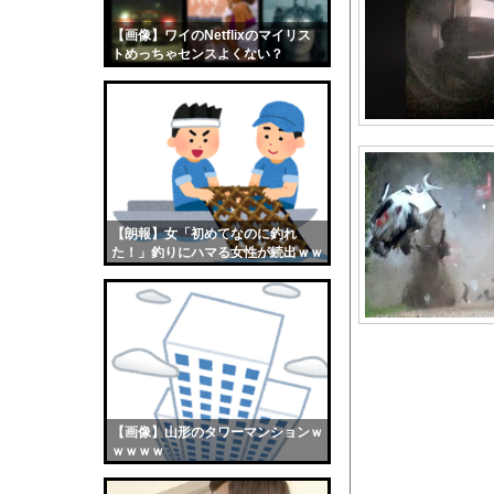
女性「レイプされまし
【画像】ワイのNetflixのマイリス
【画像】おまえらくん
トめっちゃセンスよくない？
【画像】この女優さん
wwwwwww
【朗報】齋藤飛鳥、前
【画像】おまえらこう
海外「日本よ、お前が
勇気を出して白人美女
10年もの間浮気して
【朗報】女「初めてなのに釣れ
た！」釣りにハマる女性が続出ｗｗ
ウクライナ侵攻以降、
ｗ
【配信者】「金バエ」
【画像】女の子「危機
私「ちょっと、人の家
【悲報】Jリーグさん
【画像】日焼け口リの
【画像】山形のタワーマンションｗ
５大、肉食じゃないけ
ｗｗｗｗ
【困惑】マチアプで会