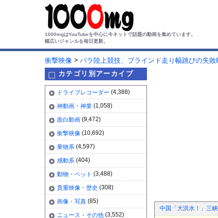
1000mgはYouTubeを中心に今ネットで話題の動画を集めています。
幅広いジャンルを毎日更新。
>
衝撃映像
パラ陸上競技、ブラインド走り幅跳びの失敗
カテゴリ別アーカイブ
(4,388)
ドライブレコーダー
(1,058)
神動画・神業
(9,472)
面白動画
(10,692)
衝撃映像
(4,597)
乗物系
(404)
感動系
(3,488)
動物・ペット
(308)
貴重映像・歴史
(85)
画像・写真
中国「大洪水！」三峡
(3,552)
ニュース・その他