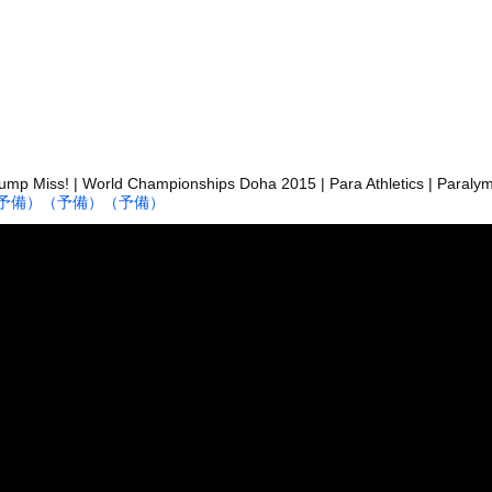
wtypeボディー”をご覧くださいwwwww小倉あずさ、下着...
みたいな女子小学生が発見される
前を走る車に巨大な岩が直撃
「扉」が出現？ 最新パノラマ画像に写り込んだ人工物らしき地形を巡...
イ、仕事をやめる決心をするｗｗｗｗｗ
00キロ1回と懸垂10回ってどっちがすごいんや？ｗｗｗｗｗｗｗ...
Jump Miss! | World Championships Doha 2015 | Para Athletics | Paraly
に夢中なアメリカ人は迷惑?」日本人の回答が的確すぎた
予備）
（予備）
（予備）
ナさん、あずにゃんのあずにゃんが張ってしまう
た。今日はおひとり様で！ → 一蘭みたいなカウンターはこちらです...
ータースライダーをやるとこうなる
の大学ヤリサーの流出エロ動画（顔出し）が一番抜ける
代表に激怒！『惨憺たる結果、徹底的な刷新が必要だ』と監督や協会を...
唐揚げ屋ｗｗｗｗｗ
癖ブッ刺さりで精子ドクドク作られるわｗｗｗｗ
で行列、出来ない
に点火 マンホールが爆発しふた吹き飛ぶ