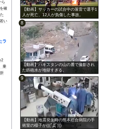
から
を確
【動画】サッカーの試合中の落雷で選手1
いた
人が死亡、12人が負傷した事故。
若い
たラ
2
【動画】パキスタンの山の麓で撮影され
。乗
た鉄砲水が地獄すぎる。
骨折
【動画】地震発生時の熊本総合病院の手
術室の様子が(((ﾟДﾟ)))