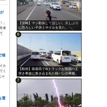
が
！」
【宮崎】マジ勘弁してほしい。久しぶり
に恐ろしい子供ミサイルを見た。
常者
て
で後
イカ
【動画】首都高で4tトラックが原因の玉
てく
突き事故に巻き込まれた軽バンの車載。
じゃ
を置