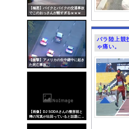
【衝撃】若い女の子か
【極悪】バイクとバイクの交通事故
『BanG Dream! Av
でこのおっさんが酷すぎるｗｗｗ
【動画】中国製自動車
【朗報】ビッグダディ
【Mステ】西川貴教さ
パラ陸上競
姫野美南アナ ピタピ
ゃ痛い。
【悲報】埼玉県、何も
FANZAで夏の動画5
【衝撃】アメリカの生中継中に起き
た死亡事故。
【画像】カップラーメ
【朗報】ヒカキンなん
【悲報】「果糖」が「
【画像】キス釣りする
【Xの車窓から】オー
【ポロリ悲話】ネット
【画像】DJ SODAさんの整形前と
【衝撃】「かわいい虫
噂の写真が出回っていると話題に→
ご覧ください！！！！！
「アメリカのヤンキー