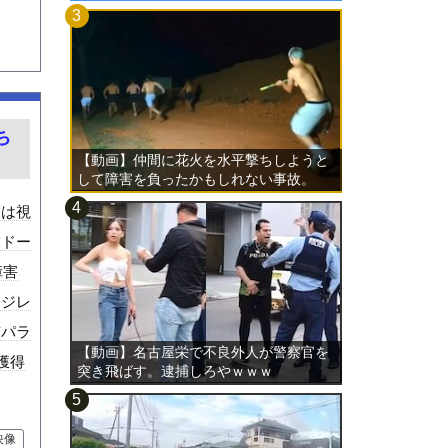
ち
【動画】仲間に花火を水平撃ちしようと
して障害を負ったかもしれない事故。
クは視
技ドー
障害
・ジレ
京パラ
【動画】名古屋栄で不良外人が警察官を
獲得
突き飛ばす。逮捕しろやｗｗｗ
映像