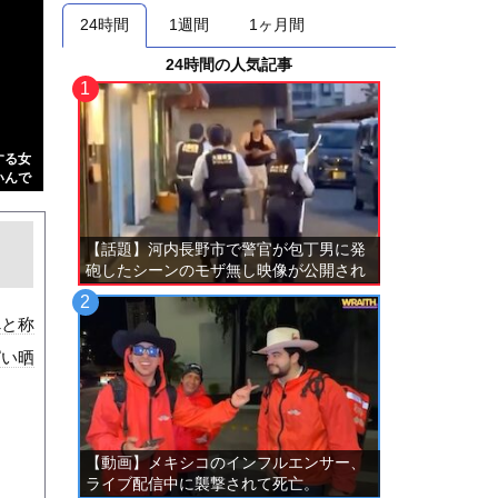
24時間
1週間
1ヶ月間
24時間の人気記事
する女
いんで
【話題】河内長野市で警官が包丁男に発
砲したシーンのモザ無し映像が公開され
る。
べと称
ぱい晒
【動画】メキシコのインフルエンサー、
ライブ配信中に襲撃されて死亡。