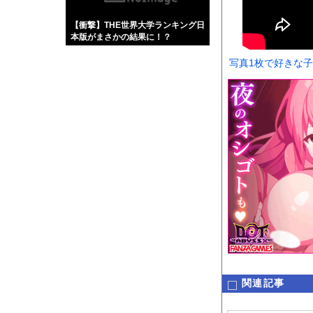
【画像】伊藤舞雪とか
【衝撃】THE世界大学ランキング日
【緊急】肛門にスティ
本版がまさかの結果に！？
お知らせ
写真1枚で好きな
【動画】逃げる判断は
Powered by livedo
1000m
このページは
示されません。
関連記事