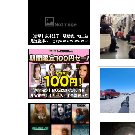
【悲報】「蕎麦」とか
【4/4】嫁が浮気を
【投稿動画】 トー横女
息子が、何をやらせて
【衝撃】広末涼子 騒動後、地上波
令和のダラさん 第6話
最速復帰へ←これw w w w w w w w
倉持由香、息子の「自
【中古機価格230万
５大、肉食じゃないけ
ロッテ坂本、限界突破
【動画】逃げる判断は
【動画】うそでしょー
【期間限定】MGS動画が100円セー
【朗報】後藤真希 「
ル実施中！！とりあえず全部買うや
ろｗｗｗｗｗ
【動画】サッカーの試
【にじさんじ】 笹木
【J1第1節 横浜FM
【悲報】阪神ドリスの