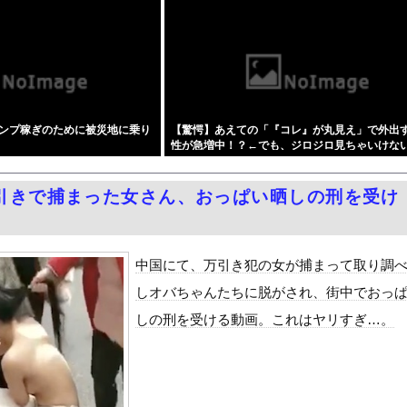
ーパー堀大輔さん、リスナーから「寝たほうがいい！」と言われてガチ...
さん(36)、メイクしたら普通に美人の部類だったと判明
務調査で知り合った納税者の自宅に出入りしお小遣い1億5000万...
県警本部長」、失職・・・・・
として流通する種付け特区に モブ男子の俺が引っ越した結果』をra...
ンプ稼ぎのために被災地に乗り
【驚愕】あえての「『コレ』が丸見え」で外出
黒木啓司、妻・宮崎麗果被告へのDV事案で逮捕されていた 宮崎は...
性が急増中！？←でも、ジロジロ見ちゃいけな
しかもL型エンジン…このS31Zいくらかかってるんだ…
しょ？？？？？？？
を追い出された左翼さん、流石にキモすぎて炎上
引きで捕まった女さん、おっぱい晒しの刑を受け
せて不倫を誘う保育士の永野紬さん
とセ○クスシーンするんですか？分かりました…」
Dと診断された当時、世間はまだPTSDという言葉は浸透されてい...
中国にて、万引き犯の女が捕まって取り調
て、ついに、、、
しオバちゃんたちに脱がされ、街中でおっ
風13号「三峡直撃予測」中国「上流大洪水！（三峡上流」中国都市「...
しの刑を受ける動画。これはヤリすぎ…。
代表監督を追及「なぜ負けたのか」
べきか…1万年ぶり史上最大級の火山の兆し＝韓国の反応
いた。私が上に物を投げるフリをする → 猫はこうなります…