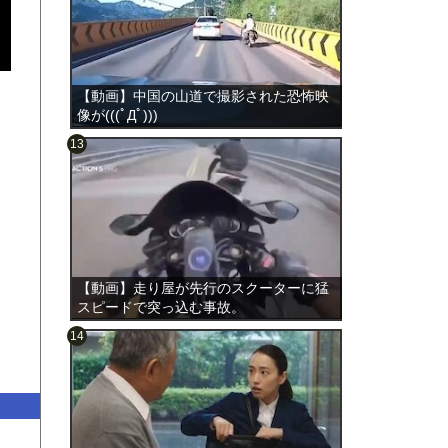
【動画】中国の山道で撮影された恐怖映
像が(((ﾟДﾟ)))
のは表
【動画】走り屋が先行のスクーターに猛
スピードで突っ込む事故。