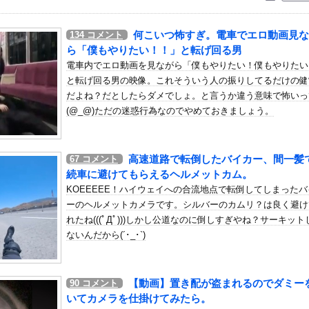
いう自炊最強のメシｗｗｗｗｗｗｗｗ
している。私の知らないスマホで連絡を取り合い、日中会ったりしてい...
何こいつ怖すぎ。電車でエロ動画見な
134
コメント
子さん、わずか3,000円をもらうために大人のチ●ポをしゃぶっ...
ら「僕もやりたい！！」と転げ回る男
も平均以上にいけない。何の期待も楽しみもない子育てがしんどくて....
電車内でエロ動画を見ながら「僕もやりたい！僕もやりたい
と転げ回る男の映像。これそういう人の振りしてるだけの健
 感想：ダラさんの力を借りて悪霊退散！修行すれば本当に悪霊ハン...
だよね？だとしたらダメでしょ。と言うか違う意味で怖いっ
閉スペクトラム症」診断にショックで涙 見逃していた乳幼児期のサイ...
(@_@)ただの迷惑行為なのでやめておきましょう。
円】スマスロSAO2、またガラスが粉々になる…
ど凶暴な動物「カバ」「アフリカゾウ」「バッファロー」「コーカサス...
高速道路で転倒したバイカー、間一髪
67
コメント
ｗｗｗｗｗｗｗｗｗｗｗｗｗ
続車に避けてもらえるヘルメットカム。
やっ！埼玉でスマホ運転のプリウスに当て逃げされる車載。
KOEEEEE！ハイウェイへの合流地点で転倒してしまったバ
！藤沢市で撮影された予測可能割合が気になる事故のドラレコ。
ーのヘルメットカメラです。シルバーのカムリ？は良く避け
無毛女性器生チラ＆乳の首ポロリ」計画
れたね(((ﾟДﾟ)))しかし公道なのに倒しすぎやね？サーキット
ないんだから(´･_･`)
合中の落雷で選手1人が死亡、12人が負傷した事故。
「本日から1週間ほど里に帰省してくるやよ～。久々に京都満喫してく...
×鹿島】 鹿島が劇的すぎる逆転勝利で国立での開幕戦制す！後半A...
【動画】置き配が盗まれるのでダミー
90
コメント
大爆笑wwwwww
いてカメラを仕掛けてみたら。