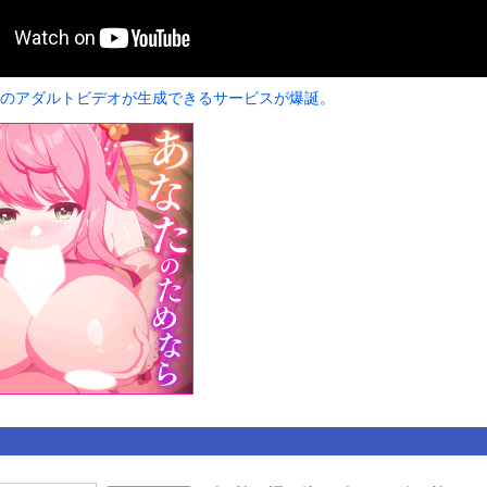
いうＡＶ女優ｗｗｗｗｗｗｗｗｗｗw
ックのり入れたけど出てこないの！！
子のアダルトビデオが生成できるサービスが爆誕。
やっ！埼玉でスマホ運転のプリウスに当て逃げされる車載。
or 相互RSS
g
が管理しています。 RSS設定 更新順130件まで。それ以降の古いも