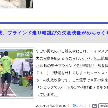
らする「甘い匂い」の正体、まさか分からないDTなんておらんよな？...
e Mujica』7話感想 再び集まる5人！最後のCR...
のプラスチック部品強度がこちらｗｗｗｗｗｗｗｗｗ
の娘、結構エッチになっていた
ん 魅惑のマーメイドすぎるｗｗｗｗｗｗｗｗ
技、ブラインド走り幅跳びの失敗映像がめちゃく
タ衣装でインタビュー、胸くっきり！！【GIF動画あり】
観光地がない・・・
0％OFFキャンペーン第4弾が始まったぞー！
すごい勇気のいる競技やねこれ。アイマス
ン食べるんだけどどれがいいかな！？w
力の程度を揃えるものらしい。パラ陸上競
と実質200万円以上の支援物資を寄付してしまう・・・
ハ2015の男子ブラインド走り幅跳び（視覚
がん転移」を促すと判明
Ｔ１１）で砂場を外れてしまったレックス
んや
ットの失敗映像です。この選手は今回の東
ビスかと思ったら野生の炊飯器で草 ほか
リンピックで6メートル17を飛び銀メダルを
で拡散してるおっぱいポロリ動画、何故か叩かれる・・・
しています。
」ランキング、ついに発表される
がアジア人にケンカを売った結果ｗｗｗ」 ほか
69
2021年08月30日 08:00 ┃
コメント
┃
衝撃