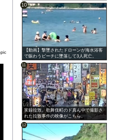
【動画】撃墜されたドローンが海水浴客
mpic
で賑わうビーチに墜落して3人死亡。
実録拉致。歌舞伎町のド真ん中で撮影さ
れた拉致事件の映像がこちら。