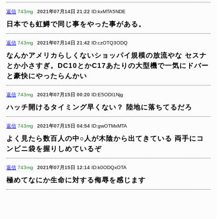
返信
743mg
2021年07月14日 21:22
ID:kxMTA5NDE
日本でも虹鱒で同じ事をやった事がある。
返信
743mg
2021年07月14日 21:42
ID:czOTQ3ODQ
なんかアメリカらしくないショッパイ規模の放流やな
セスナ
とか小さすぎ。DC10とかC17あたりの大型機で一気にドバー
と豪快にやったらんかい
返信
743mg
2021年07月15日 00:20
ID:E5ODI1Njg
ハッチ開けるタイミング早くない？
陸地に落ちてるだろ
返信
743mg
2021年07月15日 04:54
ID:gwOTMxMTA
よく見たら数百人の中○人が木陰から出てきている
両手にコ
ンビニ袋を握りしめているぞ
返信
743mg
2021年07月15日 12:14
ID:k0ODQxOTA
極めてなにか生命に対する侮辱を感じます