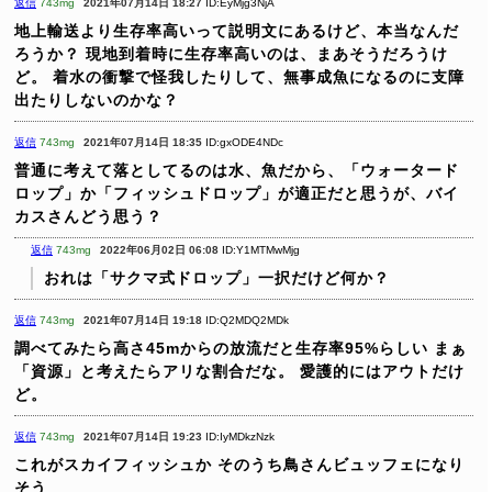
返信
743mg
2021年07月14日 18:27
ID:EyMjg3NjA
地上輸送より生存率高いって説明文にあるけど、本当なんだ
ろうか？
現地到着時に生存率高いのは、まあそうだろうけ
ど。
着水の衝撃で怪我したりして、無事成魚になるのに支障
出たりしないのかな？
返信
743mg
2021年07月14日 18:35
ID:gxODE4NDc
普通に考えて落としてるのは水、魚だから、「ウォータード
ロップ」か「フィッシュドロップ」が適正だと思うが、バイ
カスさんどう思う？
返信
743mg
2022年06月02日 06:08
ID:Y1MTMwMjg
おれは「サクマ式ドロップ」一択だけど何か？
返信
743mg
2021年07月14日 19:18
ID:Q2MDQ2MDk
調べてみたら高さ45mからの放流だと生存率95%らしい
まぁ
「資源」と考えたらアリな割合だな。
愛護的にはアウトだけ
ど。
返信
743mg
2021年07月14日 19:23
ID:IyMDkzNzk
これがスカイフィッシュか
そのうち鳥さんビュッフェになり
そう