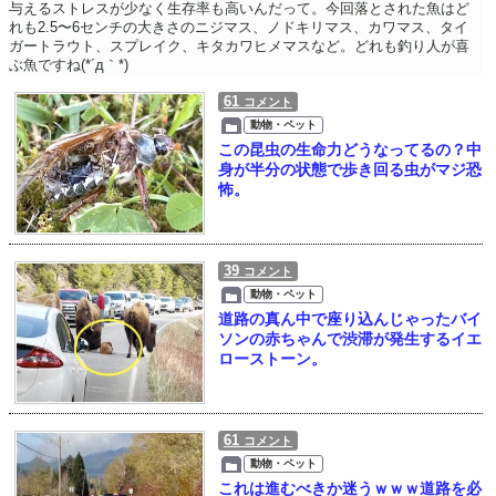
与えるストレスが少なく生存率も高いんだって。今回落とされた魚はど
れも2.5〜6センチの大きさのニジマス、ノドキリマス、カワマス、タイ
ガートラウト、スプレイク、キタカワヒメマスなど。どれも釣り人が喜
ぶ魚ですね(*´д｀*)
61
コメント
動物・ペット
この昆虫の生命力どうなってるの？中
身が半分の状態で歩き回る虫がマジ恐
怖。
39
コメント
動物・ペット
道路の真ん中で座り込んじゃったバイ
ソンの赤ちゃんで渋滞が発生するイエ
ローストーン。
61
コメント
動物・ペット
これは進むべきか迷うｗｗｗ道路を必