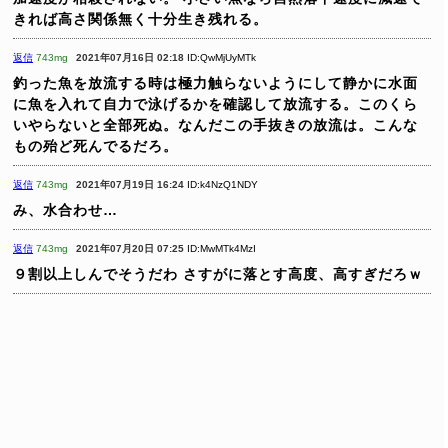
きれば高さ関係無く十分生き残れる。
返信
743mg
2021年07月16日 02:18
ID:QwMjUyMTk
釣った魚を放流する時は極力触らないようにして静かに水面
に魚を入れて自力で泳げるかを確認して放流する。このくら
いやらないと全部死ぬ。なんだこの手抜きの放流は。こんな
もの殆ど死んでるだろ。
返信
743mg
2021年07月19日 16:24
ID:k4NzQ1NDY
み、水合わせ…
返信
743mg
2021年07月20日 07:25
ID:MwMTk4MzI
９割以上しんでそうだわ
さすがに落とす高度、高すぎだろｗ