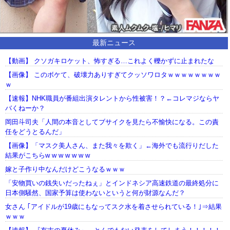
最新ニュース
【動画】 クソガキロケット、怖すぎる…これよく轢かずに止まれたな
【画像】 このボケて、破壊力ありすぎてクッソワロタｗｗｗｗｗｗｗｗ
ｗ
【速報】NHK職員が番組出演タレントから性被害！？←コレマジならヤ
バくねーか？
岡田斗司夫「人間の本音としてブサイクを見たら不愉快になる。この責
任をどうとるんだ」
【画像】「マスク美人さん、また我々を欺く」←海外でも流行りだした
結果がこちらw w w w w w w
嫁と子作り中なんだけどこうなるｗｗｗ
「安物買いの銭失いだったねぇ」とインドネシア高速鉄道の最終処分に
日本側騒然、国家予算は使わないというと何が財源なんだ？
女さん ｢アイドルが19歳にもなってスク水を着させられている！｣⇒結果
ｗｗｗ