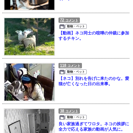
72
コメント
動物・ペット
【動画】ネコ同士の喧嘩の仲裁に参加
するチキン。
118
コメント
動物・ペット
【ネコ】別れを告げに来たのかな。愛
猫が亡くなった日の出来事。
38
コメント
動物・ペット
良い家族過ぎてワロタ。ネコの挨拶に
全力で応える家族の動画が人気に。