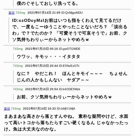
僕のぐそしておしり洗ってる。
返信
743mg
2021年07月14日 21:09
ID:QxMjgwNDU
ID:czODcyMzIお前はいつも指をくわえて見てるだけ
で、一度もこーゆうことやったことないだろ？
「涙出る
わ」で？でたのか？
「可愛そうで可哀そうで」お前、ク
ソ気持ちわりぃーからネットやめろｗ
743mg
2021年07月15日 00:16
ID:gwOTI2MDE
ウワッ、キモッ・・・イタタタ
743mg
2021年07月15日 20:44
ID:E5NzEzOTc
なに？ やだこれ！ ほんとキモイ～～～
ちょせん
じんの人かもしんない ヤダア～～
743mg
2021年07月16日 20:54
ID:k4ODE5Mzk
お前、クソ気持ちわりぃーからネットやめろｗ
返信
743mg
2021年07月14日 16:33
ID:IzMjY1MjA
まあまあな高さから落とすんやね。
素朴な疑問やけど、水面
って高いトコから落ちたらすごい硬くなるん
じゃなかったっ
け。魚は大丈夫なのかな。