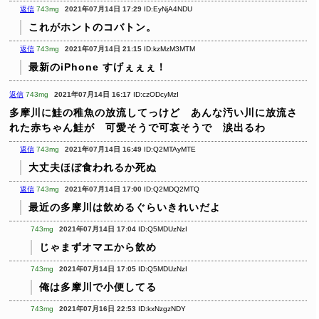
返信
743mg
2021年07月14日 17:29
ID:EyNjA4NDU
これがホントのコバトン。
返信
743mg
2021年07月14日 21:15
ID:kzMzM3MTM
最新のiPhone すげぇぇぇ！
返信
743mg
2021年07月14日 16:17
ID:czODcyMzI
多摩川に鮭の稚魚の放流してっけど あんな汚い川に放流さ
れた赤ちゃん鮭が 可愛そうで可哀そうで 涙出るわ
返信
743mg
2021年07月14日 16:49
ID:Q2MTAyMTE
大丈夫ほぼ食われるか死ぬ
返信
743mg
2021年07月14日 17:00
ID:Q2MDQ2MTQ
最近の多摩川は飲めるぐらいきれいだよ
743mg
2021年07月14日 17:04
ID:Q5MDUzNzI
じゃまずオマエから飲め
743mg
2021年07月14日 17:05
ID:Q5MDUzNzI
俺は多摩川で小便してる
743mg
2021年07月16日 22:53
ID:kxNzgzNDY