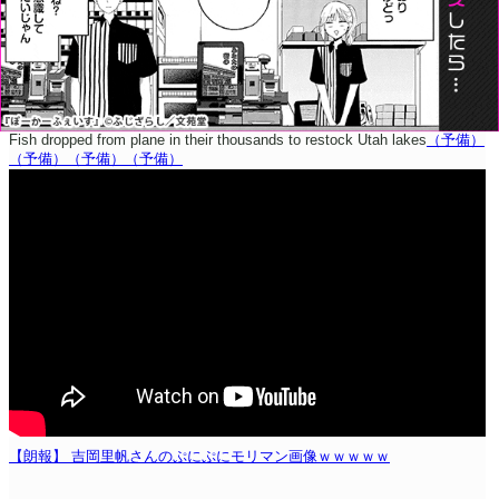
Fish dropped from plane in their thousands to restock Utah lakes
（予備）
（予備）
（予備）
（予備）
【朗報】 吉岡里帆さんのぷにぷにモリマン画像ｗｗｗｗｗ