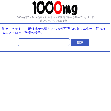
1000mgはYouTubeを中心に今ネットで話題の動画を集めています。
幅
広いジャンルを毎日更新。
動物・ペット
>
飛行機から落とされる何万匹もの魚！ユタ州で行われ
るエアドロップ放流の様子。