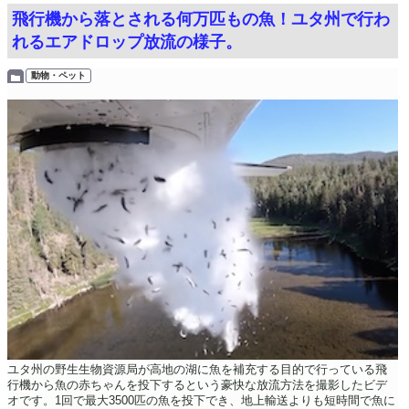
飛行機から落とされる何万匹もの魚！ユタ州で行わ
れるエアドロップ放流の様子。
動物・ペット
ユタ州の野生生物資源局が高地の湖に魚を補充する目的で行っている飛
行機から魚の赤ちゃんを投下するという豪快な放流方法を撮影したビデ
オです。1回で最大3500匹の魚を投下でき、地上輸送よりも短時間で魚に