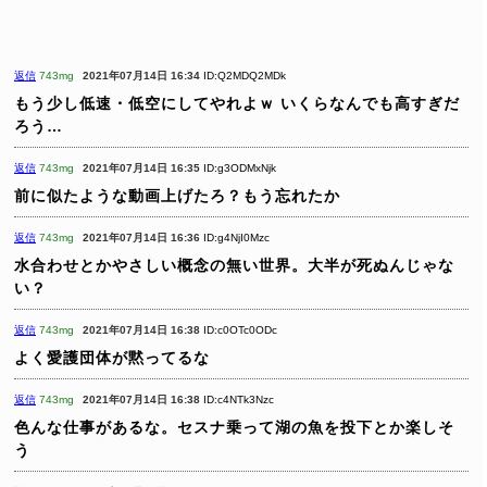
返信
743mg
2021年07月14日 16:34
ID:Q2MDQ2MDk
もう少し低速・低空にしてやれよｗ
いくらなんでも高すぎだ
ろう…
返信
743mg
2021年07月14日 16:35
ID:g3ODMxNjk
前に似たような動画上げたろ？もう忘れたか
返信
743mg
2021年07月14日 16:36
ID:g4NjI0Mzc
水合わせとかやさしい概念の無い世界。大半が死ぬんじゃな
い？
返信
743mg
2021年07月14日 16:38
ID:c0OTc0ODc
よく愛護団体が黙ってるな
返信
743mg
2021年07月14日 16:38
ID:c4NTk3Nzc
色んな仕事があるな。セスナ乗って湖の魚を投下とか楽しそ
う