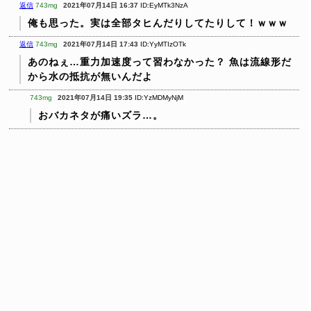
返信
743mg
2021年07月14日 16:37
ID:EyMTk3NzA
俺も思った。実は全部タヒんだりしてたりして！ｗｗｗ
返信
743mg
2021年07月14日 17:43
ID:YyMTIzOTk
あのねぇ…重力加速度って習わなかった？
魚は流線形だ
から水の抵抗が無いんだよ
743mg
2021年07月14日 19:35
ID:YzMDMyNjM
おバカネタが痛いズラ…。