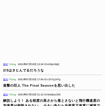
返信
743mg
2021年07月15日 13:30
ID:k0NjA3MjQ
2/3はタヒんでるだろうな
返信
743mg
2021年07月15日 17:04
ID:c3OTg1NTg
進撃の巨人 The Final Seasonを思い出した
返信
743mg
2021年07月15日 21:12
ID:MzMjUyODE
解説しよう！
ある程度の高さから落とさないと飛行機速度の
加速度が相殺されない。
小さい魚なら自然落下速度に減速で