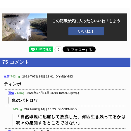
この記事が気に入ったら
いいね！しよう
いいね！
75
コメント
返信
743mg
2021年07月14日 16:01
ID:YyNjYxNDI
ティンポ
返信
743mg
2021年07月14日 16:49
ID:c2ODgzMjQ
魚のバトロワ
743mg
2021年07月14日 18:23
ID:k5ODM1ODI
「自然環境に配慮して放流した、何匹生き残ってるかは
我々の感知するところではない」