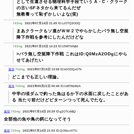
として生還させる物理科学手段ていう
A・C・クラーク
の古いSFネタから来てるんだぜ
無教養って恥ずかしいよな(笑)
743mg
2021年07月14日 21:45
ID:czOTQ3ODQ
まあクラークもソ連がＷＷ２でやらかしたパラ無し空挺
降下作戦を参考にしたんだけどな
743mg
2021年07月15日 14:23
ID:U5MTI4NjM
>パラ無し空挺降下作戦
これはID:Q0MzA2ODgにやら
せてあげたい
返信
743mg
2021年07月15日 13:06
ID:k0ODQxOTk
どこまでも正しい理論。
返信
743mg
2021年09月21日 00:40
ID:IxMTMzMzA
中学の頃ダムで釣った魚はるか下の水面に戻したことがあ
る
当たり前だけどビターンつって死んでたな。
返信
743mg
2021年07月14日 20:29
ID:g2OTcxMjQ
全部他の魚や鳥の餌になってそう
返信
743mg
2021年07月14日 21:03
ID:Q1MzcxOTU