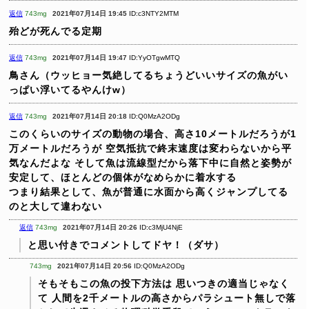
返信
743mg
2021年07月14日 19:45
ID:c3NTY2MTM
殆どが死んでる定期
返信
743mg
2021年07月14日 19:47
ID:YyOTgwMTQ
鳥さん（ウッヒョー気絶してるちょうどいいサイズの魚がい
っぱい浮いてるやんけw）
返信
743mg
2021年07月14日 20:18
ID:Q0MzA2ODg
このくらいのサイズの動物の場合、高さ10メートルだろうが1
万メートルだろうが
空気抵抗で終末速度は変わらないから平
気なんだよな
そして魚は流線型だから落下中に自然と姿勢が
安定して、ほとんどの個体がなめらかに着水する
つまり結果として、魚が普通に水面から高くジャンプしてる
のと大して違わない
返信
743mg
2021年07月14日 20:26
ID:c3MjU4NjE
と思い付きでコメントしてドヤ！（ダサ）
743mg
2021年07月14日 20:56
ID:Q0MzA2ODg
そもそもこの魚の投下方法は
思いつきの適当じゃなく
て
人間を2千メートルの高さからパラシュート無しで落