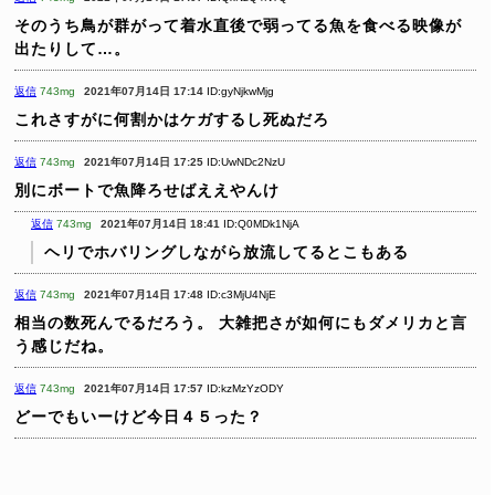
そのうち鳥が群がって着水直後で弱ってる魚を食べる映像が
出たりして…。
返信
743mg
2021年07月14日 17:14
ID:gyNjkwMjg
これさすがに何割かはケガするし死ぬだろ
返信
743mg
2021年07月14日 17:25
ID:UwNDc2NzU
別にボートで魚降ろせばええやんけ
返信
743mg
2021年07月14日 18:41
ID:Q0MDk1NjA
ヘリでホバリングしながら放流してるとこもある
返信
743mg
2021年07月14日 17:48
ID:c3MjU4NjE
相当の数死んでるだろう。
大雑把さが如何にもダメリカと言
う感じだね。
返信
743mg
2021年07月14日 17:57
ID:kzMzYzODY
どーでもいーけど今日４５った？