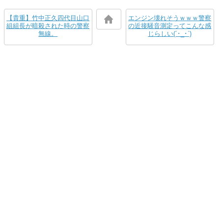
【貴重】竹中正久四代目山口
エンジン壊れそうｗｗｗ警察
組組長が暗殺された時の警察
の近接騒音測定ってこんな感
無線。
じらしい(´･_･`)