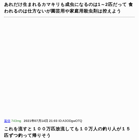
あれだけ生まれるカマキリも成虫になるのは1～2匹だって
食
われるのは仕方ないが園芸用や家庭用殺虫剤は控えよう
返信
743mg
2021年07月14日 21:03
ID:A3ODgwOTQ
これを流すと１００万匹放流しても１０万人の釣り人が１５
匹ずつ釣って帰りそう