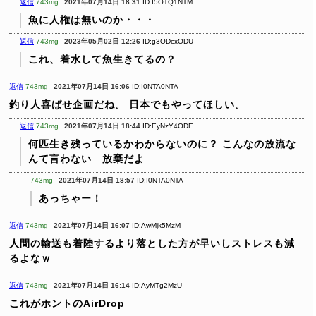
返信
743mg
2021年07月14日 18:31
ID:I5OTQ1NTM
魚に人権は無いのか・・・
返信
743mg
2023年05月02日 12:26
ID:g3ODcxODU
これ、着水して魚生きてるの？
返信
743mg
2021年07月14日 16:06
ID:I0NTA0NTA
釣り人喜ばせ企画だね。
日本でもやってほしい。
返信
743mg
2021年07月14日 18:44
ID:EyNzY4ODE
何匹生き残っているかわからないのに？
こんなの放流な
んて言わない 放棄だよ
743mg
2021年07月14日 18:57
ID:I0NTA0NTA
あっちゃー！
返信
743mg
2021年07月14日 16:07
ID:AwMjk5MzM
人間の輸送も着陸するより落とした方が早いしストレスも減
るよなｗ
返信
743mg
2021年07月14日 16:14
ID:AyMTg2MzU
これがホントのAirDrop