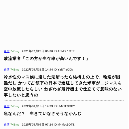
返信
743mg
2021年07月29日 05:06
ID:A5MDc1OTE
放流業者「この方が生存率が高いんです！」
返信
743mg
2022年05月31日 14:44
ID:YzNTIzODk
冷水性のマス族に適した湖沼ったら結構山の上で、輸送が困
難だし
かつて占領下の日本で進駐してきた米軍がニジマスを
空中放流したらしい
わざわざ飛行機まで仕立てて意味のない
事しないと思うの
返信
743mg
2022年06月15日 14:23
ID:UxMTE3ODY
魚なんだ？ 生きていなさそうなかんじ
返信
743mg
2025年05月07日 07:14
ID:M4Mzc1OTE