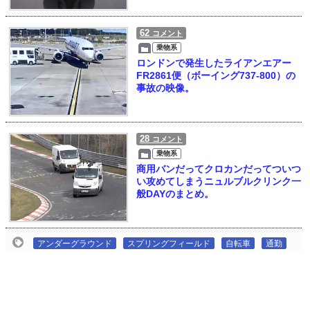
62
コメント
乗物系
ロンドンで発生したライアンエアー
FR2861便（ボーイング737-800）の
事故の映像。
28
コメント
乗物系
商用バンだってクロカンだってついつ
い攻めてしまうニュルブルクリンク一
般DAYのまとめ。
アンダーグラウンド
スプリングフィールド
自転車
通勤