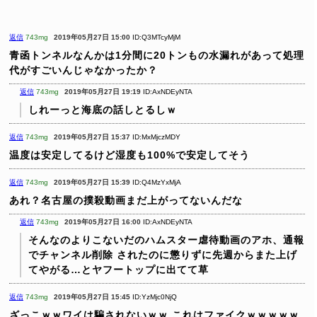
返信
743mg
2019年05月27日 15:00
ID:Q3MTcyMjM
青函トンネルなんかは1分間に20トンもの水漏れがあって処理
代がすごいんじゃなかったか？
返信
743mg
2019年05月27日 19:19
ID:AxNDEyNTA
しれーっと海底の話しとるしｗ
返信
743mg
2019年05月27日 15:37
ID:MxMjczMDY
温度は安定してるけど湿度も100%で安定してそう
返信
743mg
2019年05月27日 15:39
ID:Q4MzYxMjA
あれ？名古屋の撲殺動画まだ上がってないんだな
返信
743mg
2019年05月27日 16:00
ID:AxNDEyNTA
そんなのよりこないだのハムスター虐待動画のアホ、通報
でチャンネル削除
されたのに懲りずに先週からまた上げ
てやがる…とヤフートップに出てて草
返信
743mg
2019年05月27日 15:45
ID:YzMjc0NjQ
ざっこｗｗワイは騙されないｗｗ
これはファイクｗｗｗｗｗ