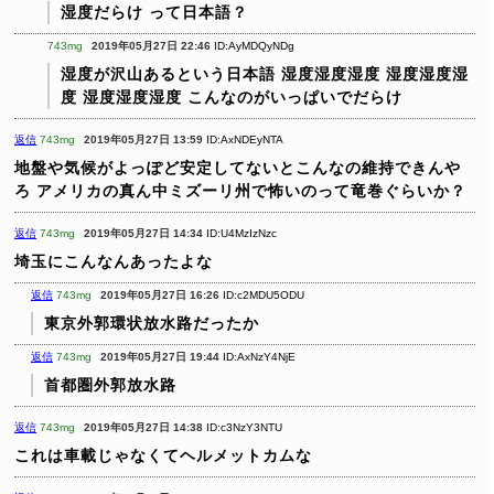
湿度だらけ って日本語？
743mg
2019年05月27日 22:46
ID:AyMDQyNDg
湿度が沢山あるという日本語
湿度湿度湿度
湿度湿度湿
度
湿度湿度湿度
こんなのがいっぱいでだらけ
返信
743mg
2019年05月27日 13:59
ID:AxNDEyNTA
地盤や気候がよっぽど安定してないとこんなの維持できんや
ろ
アメリカの真ん中ミズーリ州で怖いのって竜巻ぐらいか？
返信
743mg
2019年05月27日 14:34
ID:U4MzIzNzc
埼玉にこんなんあったよな
返信
743mg
2019年05月27日 16:26
ID:c2MDU5ODU
東京外郭環状放水路だったか
返信
743mg
2019年05月27日 19:44
ID:AxNzY4NjE
首都圏外郭放水路
返信
743mg
2019年05月27日 14:38
ID:c3NzY3NTU
これは車載じゃなくてヘルメットカムな