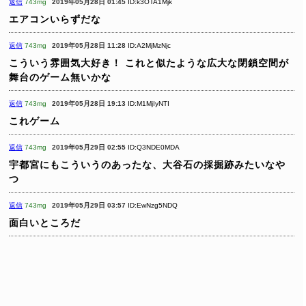
返信
743mg
2019年05月28日 01:45
ID:k3OTA1Mjk
エアコンいらずだな
返信
743mg
2019年05月28日 11:28
ID:A2MjMzNjc
こういう雰囲気大好き！
これと似たような広大な閉鎖空間が
舞台のゲーム無いかな
返信
743mg
2019年05月28日 19:13
ID:M1MjIyNTI
これゲーム
返信
743mg
2019年05月29日 02:55
ID:Q3NDE0MDA
宇都宮にもこういうのあったな、大谷石の採掘跡みたいなや
つ
返信
743mg
2019年05月29日 03:57
ID:EwNzg5NDQ
面白いところだ