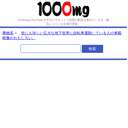
1000mgはYouTubeを中心に今ネットで話題の動画を集めています。
幅
広いジャンルを毎日更新。
乗物系
>
世にも珍しい広大な地下世界に自転車通勤している人の車載
映像がおもしろい。