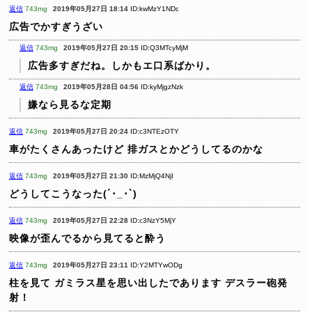
返信
743mg
2019年05月27日 18:14
ID:kwMzY1NDc
広告でかすぎうざい
返信
743mg
2019年05月27日 20:15
ID:Q3MTcyMjM
広告多すぎだね。しかもエ口系ばかり。
返信
743mg
2019年05月28日 04:56
ID:kyMjgzNzk
嫌なら見るな定期
返信
743mg
2019年05月27日 20:24
ID:c3NTEzOTY
車がたくさんあったけど
排ガスとかどうしてるのかな
返信
743mg
2019年05月27日 21:30
ID:MzMjQ4NjI
どうしてこうなった(´･_･`)
返信
743mg
2019年05月27日 22:28
ID:c3NzY5MjY
映像が歪んでるから見てると酔う
返信
743mg
2019年05月27日 23:11
ID:Y2MTYwODg
柱を見て ガミラス星を思い出したであります
デスラー砲発
射！