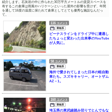
紹介します。石灰岩の中に作られた30万平方メートルの賃貸スペースを
有するこの倉庫は雨風やハリケーンといった屋外の影響を受けず、年間
を通して16度の温度に保たれて倉庫としてとても優秀な施設なんだっ
て。
116
コメント
乗物系
ビーナスラインをドライブ中に遭遇し
たちょっと変わった出来事のYouTube
が人気に。
58
コメント
乗物系
海外で愛されてしまった日本の軽自動
車たち。スズキキャリー、オートザム
AZ－1。
160
コメント
乗物系
埼玉県の東武線踏み切りでとんでもな