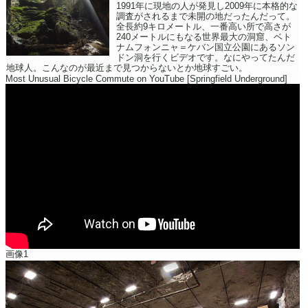
1991年に現地の人が発見し2009年に本格的な
調査がされるまで未開の地だったんだって。
全長約9キロメートル、一番高い所で高さが
240メートルにもなる世界最大の洞窟、ベト
ナムフォンニャ＝ケバン国立公園にあるソン
ドン洞を行くビデオです。なにやってたんだ
地球人。こんなのが最近まで見つからないとか地球すごい。
Most Unusual Bicycle Commute on YouTube [Springfield Underground]
画像1