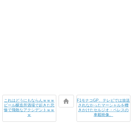
これはどうにもならんｗｗｗ
F1モナコGP、テレビでは放送
ビール醸造所酒場で起きた悲
されなかったマーシャルを轢
惨で飛散なアクシデントｗｗ
きかけたセルジオ・ペレスの
ｗ
車載映像。