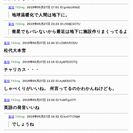
返信
743mg
2019年05月27日 17:01
ID:gxNzU4NzE
地球温暖化で人間は地下に。
返信
743mg
2019年05月27日 23:23
ID:c5MjE3OTU
衛星でもバレないから最近は地下に施設作りまくってるよ
返信
743mg
2019年05月27日 12:44
ID:c2MDU5ODU
松代大本営
返信
743mg
2019年05月27日 13:15
ID:AyMTE0OTQ
チャリカス・・・
返信
743mg
2019年05月27日 13:22
ID:AyMDI0OTk
しゃべくりがいいね。
何言ってるのかわかんねけども。
返信
743mg
2019年05月27日 13:34
ID:YwMTgzOTI
英語の発音いいね
返信
743mg
2019年05月27日 16:32
ID:kxOTY2NjM
でしょうね