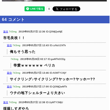
64
コメント
返信
743mg
2019年05月27日 12:36
ID:Q0MjQwNjE
市毛良枝！！
返信
743mg
2019年05月27日 12:43
ID:czNzU1NTk
俺もそう思った
743mg
2019年05月28日 02:17
ID:gwMTk0ODg
帝愛ｗｗｗｗｗｗ
ペリカ
返信
743mg
2019年05月27日 13:46
ID:A0MTY1NjY
サイクリング♪サイクリング?ヤッホー?ヤッホー??
返信
743mg
2019年05月27日 17:00
ID:Q0MjQwMTk
ウチの地下シェルターより大きい
返信
743mg
2019年05月27日 12:38
ID:UyMTY3MjU
採掘しすぎやろ