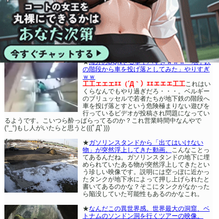
★
海外のDQNやる事ヤバすぎｗｗｗ「地下鉄
の階段から車を投げ落としてみた」やりすぎ
ｗｗ
工工エエエｴｴ（´Д｀）ｴｴエエエ工工
これはい
くらなんでもやり過ぎだろ・・・。ベルギー
のブリュッセルで若者たちが地下鉄の階段へ
車を投げ落とすという危険極まりない遊びを
行っているビデオが投稿され問題になってい
るようです。こいつら酔っぱらってるのか？これ営業時間中なんやで
(°_°)もし人がいたらと思うと(((ﾟДﾟ)))
★
ガソリンスタンドから「出てはいけない
物」が突然浮上してきた動画。
こんなことっ
てあるんだね。ガソリンスタンドの地下に埋
められていたある物が突然浮上してきたとい
う珍しい映像です。説明には空っぽに近かっ
たタンクが地下水によって押し上げられたと
書いてあるのかな？そこにタンクがなかった
ら陥没していた可能性もあるのかなこれ。
★
なんだこの異世界感。世界最大の洞窟、ベ
トナムのソンドン洞を行くツアーの映像。