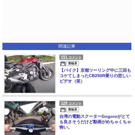
関連記事
151
コメント
乗物系
【バイク】京都ツーリング中に三回も
コケてしまったCB250R乗りの悲しい
ビデオ（笑）
129
コメント
乗物系
台湾の電動スクーターGogoroがとて
も良さそうだけど動画がめちゃくちゃ
怖い。