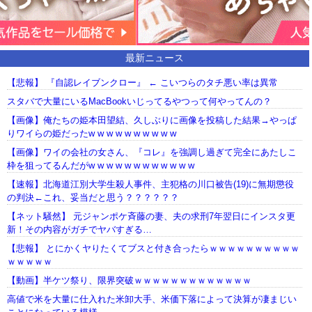
最新ニュース
【悲報】 『自認レイブンクロー』 ← こいつらのタチ悪い率は異常
スタバで大量にいるMacBookいじってるやつって何やってんの？
【画像】俺たちの姫本田望結、久しぶりに画像を投稿した結果→やっぱ
りワイらの姫だったw w w w w w w w w w
【画像】ワイの会社の女さん、『コレ』を強調し過ぎて完全にあたしこ
枠を狙ってるんだがw w w w w w w w w w w w
【速報】北海道江別大学生殺人事件、主犯格の川口被告(19)に無期懲役
の判決←これ、妥当だと思う？？？？？？
【ネット騒然】 元ジャンポケ斉藤の妻、夫の求刑7年翌日にインスタ更
新！その内容がガチでヤバすぎる…
【悲報】 とにかくヤりたくてブスと付き合ったらｗｗｗｗｗｗｗｗｗｗ
ｗｗｗｗｗ
【動画】半ケツ祭り、限界突破ｗｗｗｗｗｗｗｗｗｗｗｗｗ
高値で米を大量に仕入れた米卸大手、米価下落によって決算が凄まじい