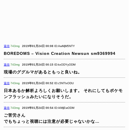
返信
743mg
2019年01月24日 00:08
ID:AwMjM5NTY
BOREDOMS – Vision Creation Newsun
sm9369994
返信
743mg
2019年01月24日 00:15
ID:kxODYyODM
現場のググルマがあるともっと良いね。
返信
743mg
2019年01月24日 00:52
ID:c5NTIxODU
日本あるか解析よろしくお願いします。
それにしてもポケモ
ンフラッシュみたいになりそうだ。
返信
743mg
2019年01月24日 00:54
ID:I4MjEwODM
ご苦労さん
でもちょっと視聴には注意が必要じゃないかな…