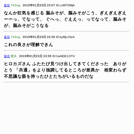
返信
743mg
2019年01月23日 23:07
ID:czMTI3MjA
なんか狂気を感じる
脳みそが、脳みそがこう、ぎえぎえぎえ
ーーっ、てなって、
ぐへっ、ぐええっ、ってなって、脳みそ
が、脳みそがこうなる
返信
743mg
2019年01月23日 23:35
ID:kyMjc1NzA
これの良さが理解できん
返信
匿名
2019年01月23日 23:59
ID:UwNDE1OTU
ヒロカズさん
ふたたび見つけ出してきてくださった ありが
とう
「共通」をより強調してるところが差異か 相変わらず
不思議な眼を持ったひとたちがいるものだな