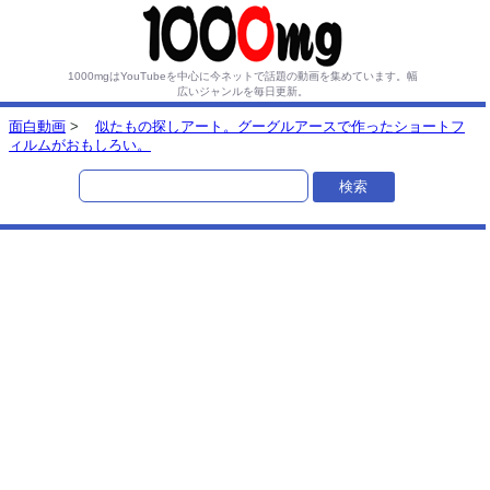
1000mgはYouTubeを中心に今ネットで話題の動画を集めています。
幅
広いジャンルを毎日更新。
面白動画
>
似たもの探しアート。グーグルアースで作ったショートフ
ィルムがおもしろい。