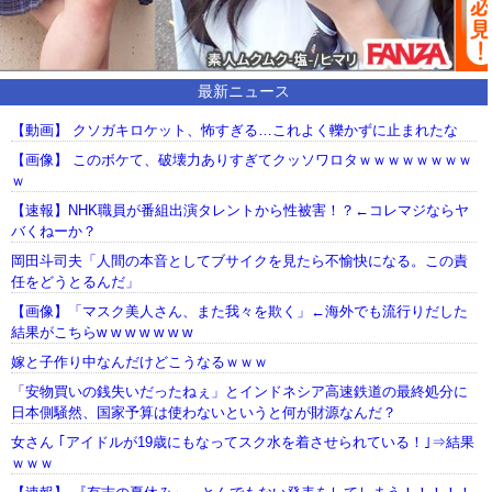
最新ニュース
【動画】 クソガキロケット、怖すぎる…これよく轢かずに止まれたな
【画像】 このボケて、破壊力ありすぎてクッソワロタｗｗｗｗｗｗｗｗ
ｗ
【速報】NHK職員が番組出演タレントから性被害！？←コレマジならヤ
バくねーか？
岡田斗司夫「人間の本音としてブサイクを見たら不愉快になる。この責
任をどうとるんだ」
【画像】「マスク美人さん、また我々を欺く」←海外でも流行りだした
結果がこちらw w w w w w w
嫁と子作り中なんだけどこうなるｗｗｗ
「安物買いの銭失いだったねぇ」とインドネシア高速鉄道の最終処分に
日本側騒然、国家予算は使わないというと何が財源なんだ？
女さん ｢アイドルが19歳にもなってスク水を着させられている！｣⇒結果
ｗｗｗ