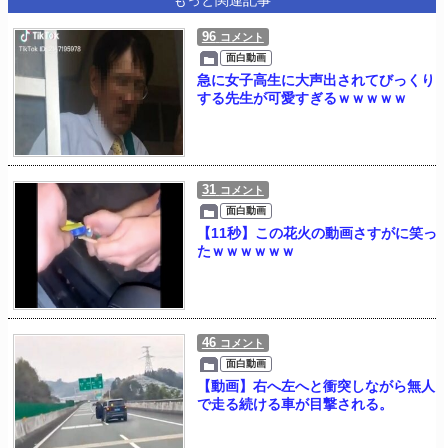
96
コメント
面白動画
急に女子高生に大声出されてびっくり
する先生が可愛すぎるｗｗｗｗｗ
31
コメント
面白動画
【11秒】この花火の動画さすがに笑っ
たｗｗｗｗｗｗ
46
コメント
面白動画
【動画】右へ左へと衝突しながら無人
で走る続ける車が目撃される。