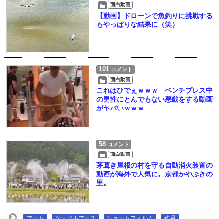
面白動画
【動画】ドローンで魚釣りに挑戦する
もやっぱりな結果に（笑）
101
コメント
面白動画
これはひでぇｗｗｗ ベンチプレス中
の男性にとんでもない悪戯をする動画
がヤバいｗｗｗ
58
コメント
面白動画
茅葺き屋根の村を守る自動消火装置の
動画が海外で人気に。京都かやぶきの
里。
アート
グーグルアース
ショートフィルム
作品