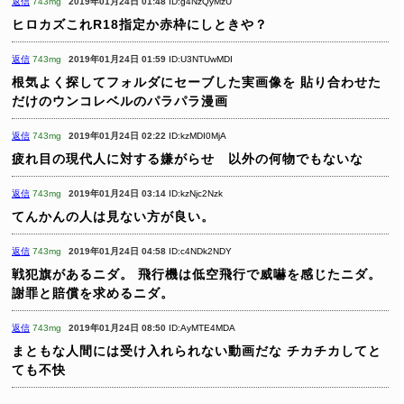
返信
743mg
2019年01月24日 01:48
ID:g4NzQyMzU
ヒロカズこれR18指定か赤枠にしときや？
返信
743mg
2019年01月24日 01:59
ID:U3NTUwMDI
根気よく探してフォルダにセーブした実画像を
貼り合わせた
だけのウンコレベルのパラパラ漫画
返信
743mg
2019年01月24日 02:22
ID:kzMDI0MjA
疲れ目の現代人に対する嫌がらせ 以外の何物でもないな
返信
743mg
2019年01月24日 03:14
ID:kzNjc2Nzk
てんかんの人は見ない方が良い。
返信
743mg
2019年01月24日 04:58
ID:c4NDk2NDY
戦犯旗があるニダ。
飛行機は低空飛行で威嚇を感じたニダ。
謝罪と賠償を求めるニダ。
返信
743mg
2019年01月24日 08:50
ID:AyMTE4MDA
まともな人間には受け入れられない動画だな
チカチカしてと
ても不快