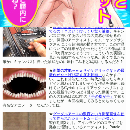
★
韓国の超油絵。ガラスの質感とかどうなっ
てるの！？というびっくり驚く油絵。
キャン
バスに描いてあのガラスの質感が出せるの
か。韓国のアーティスト、キム・ヤングサン
グさんによる超油絵の描き方です。この作品
についての詳細がなかったけど1つの作品に3
～10カ月かかるそうです。こういうの実際に
見たら感動するんだろうなあ。近くで見たら
確かにキャンバスに描いた油絵なのに離れてみると写真になるんだろ？
★
衝撃の才能ｗｗｗサイケデリックな人の最
新作がやっぱり謎すぎる動画。
なんかすご
い。これも才能だよね。時代が違ったらキチ
ガイと思われてしまいそうな作品を発表し続
けているCyriak（スィリアック・ハリス）さ
んの最新作がやっぱり謎かった動画です。こ
の人の動画は2010年の
「手の指が手」
で知り
ましたが、今回検索してみるとめちゃくちゃ
有名なアニメーターなんだってね。
★
グーグルアースの数百という衛星画像を使
って作られたショートムービーが凄い。
製作期間3カ月。アイルランドのスライゴを
拠点に活動しているアーティスト、Paraic