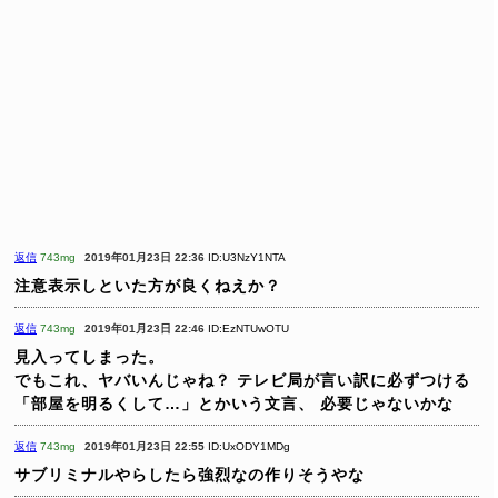
返信
743mg
2019年01月23日 22:36
ID:U3NzY1NTA
注意表示しといた方が良くねえか？
返信
743mg
2019年01月23日 22:46
ID:EzNTUwOTU
見入ってしまった。
でもこれ、ヤバいんじゃね？
テレビ局が言い訳に必ずつける
「部屋を明るくして…」とかいう文言、
必要じゃないかな
返信
743mg
2019年01月23日 22:55
ID:UxODY1MDg
サブリミナルやらしたら強烈なの作りそうやな