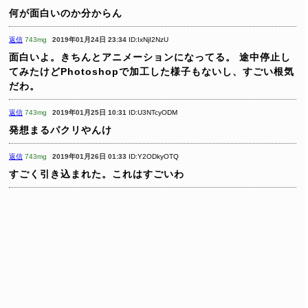
何が面白いのか分からん
返信
743mg
2019年01月24日 23:34
ID:IxNjI2NzU
面白いよ。きちんとアニメーションになってる。
途中停止し
てみたけどPhotoshopで加工した様子もないし、すごい根気
だわ。
返信
743mg
2019年01月25日 10:31
ID:U3NTcyODM
発想まるパクリやんけ
返信
743mg
2019年01月26日 01:33
ID:Y2ODkyOTQ
すごく引き込まれた。これはすごいわ