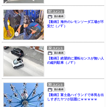
97
コメント
面白動画
【動画】海外のレモンソーダ工場が不
安だ（ノ∇`）
32
コメント
面白動画
【動画】絶望的に運転センスが無い人
の縦列駐車（ノ∇`）
90
コメント
面白動画
【動画】富士急ハイランドで本気を出
しすぎたヤツが話題にｗｗｗｗｗ