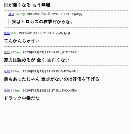
目が痛くなる
もう無理
返信
743mg
2019年01月23日 22:03
ID:E3ODQ4MjQ
実はヒロカズの攻撃だからな。
返信
匿名
2019年01月23日 21:51
ID:cwNjQyNjI
てんかんちゅうい
返信
743mg
2019年01月23日 21:54
ID:gyOTE5MDE
努力は認めるが 全く 面白くない
返信
743mg
2019年01月23日 22:09
ID:YwNTUyNTU
前もあったじゃん
進歩がないのは評価を下げる
返信
743mg
2019年01月23日 22:27
ID:g3NDcyMDA
ドラック中毒だな