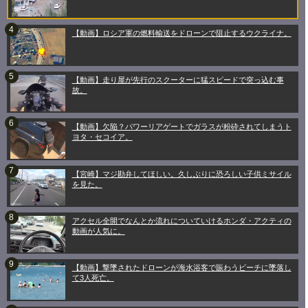
【動画】ロシア軍の燃料輸送をドローンで阻止するウクライナ。
【動画】走り屋が先行のスクーターに猛スピードで突っ込む事
故。
【動画】欠陥？パワーリアゲートでガラスが粉砕されてしまうト
ヨタ・セコイア。
【宮崎】マジ勘弁してほしい。久しぶりに恐ろしい子供ミサイル
を見た。
アクセル全開でなんとか流れについていけるホンダ・アクティの
動画が人気に。
【動画】撃墜されたドローンが海水浴客で賑わうビーチに墜落し
て3人死亡。