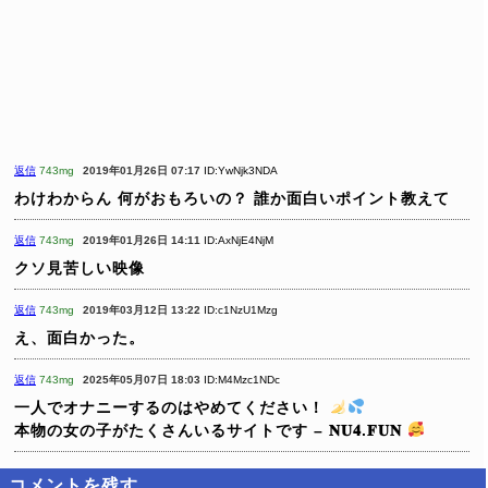
返信
743mg
2019年01月26日 07:17
ID:YwNjk3NDA
わけわからん
何がおもろいの？
誰か面白いポイント教えて
返信
743mg
2019年01月26日 14:11
ID:AxNjE4NjM
クソ見苦しい映像
返信
743mg
2019年03月12日 13:22
ID:c1NzU1Mzg
え、面白かった。
返信
743mg
2025年05月07日 18:03
ID:M4Mzc1NDc
一人でオナニーするのはやめてください！
本物の女の子がたくさんいるサイトです – 𝐍𝐔𝟒.𝐅𝐔𝐍
コメントを残す