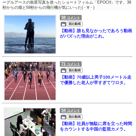
ーグルアースの衛星写真を使ったショートフィルム「EPOCH」です。38
秒からの畑と59秒からの飛行機が気にいった(・∀・)
58
コメント
面白動画
【動画】誰も見なかったであろう動画
がバズった理由がこれ。
71
コメント
面白動画
【動画】70歳以上男子100メートル走
で優勝した老人が早すぎてワロタ。
54
コメント
面白動画
【動画】社員が無駄に席を立った時間
をカウントする中国の監視カメラ。