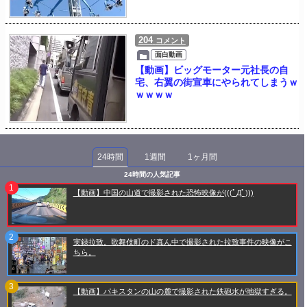
204
コメント
面白動画
【動画】ビッグモーター元社長の自
宅、右翼の街宣車にやられてしまうｗ
ｗｗｗｗ
24時間
1週間
1ヶ月間
24時間の人気記事
【動画】中国の山道で撮影された恐怖映像が(((ﾟДﾟ)))
実録拉致。歌舞伎町のド真ん中で撮影された拉致事件の映像がこ
ちら。
【動画】パキスタンの山の麓で撮影された鉄砲水が地獄すぎる。