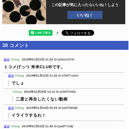
この記事が気に入ったら
いいね！しよう
いいね！
38
コメント
返信
743mg
2019年01月23日 21:26
ID:Q0NzA5OTA
１コメげっつ
米米CLUBです。
返信
743mg
2019年01月23日 21:26
ID:A5MTYxNzU
でしょ
743mg
2024年10月29日 13:13
ID:Q4MTI2NDk
二度と再生したくない動画
返信
743mg
2019年01月24日 00:29
ID:kwNTM5NjE
イライラするわ！
返信
743mg
2019年01月23日 21:48
ID:QwMTYzMjI