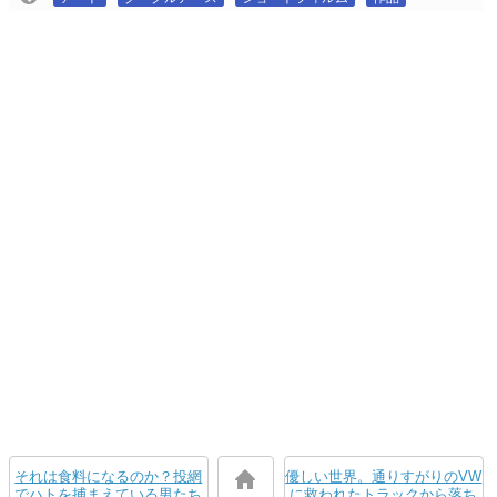
それは食料になるのか？投網
優しい世界。通りすがりのVW
でハトを捕まえている男たち
に救われたトラックから落ち