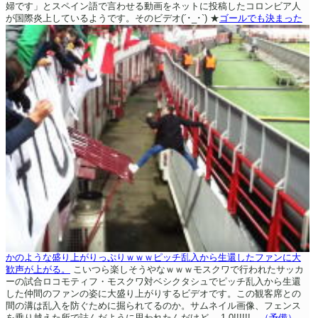
婦です」とスペイン語で言わせる動画をネットに投稿したコロンビア人
が国際炎上しているようです。そのビデオ(´･_･`)
★
ゴールでも決まった
かのような盛り上がりっぷりｗｗｗピッチ乱入から生還したファンに大
歓声が上がる。
こいつら楽しそうやなｗｗｗモスクワで行われたサッカ
ーの試合ロコモティフ・モスクワ対ベシクタシュでピッチ乱入から生還
した仲間のファンの姿に大盛り上がりするビデオです。この観客席との
間の溝は乱入を防ぐために掘られてるのか。サムネイル画像、フェンス
を乗り越えた所で詰んだように思われたんだけど。
1-0!!!!!!
（予備）