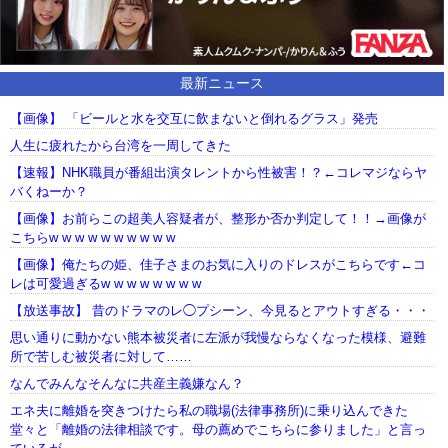
最新ニュース
【画像】 「ビールと水を交互に飲まないと倒れるグラス」発売
人生に疲れたから台湾を一周してきた
【速報】NHK職員が番組出演タレントから性被害！？←コレマジならヤ
バくねーか？
【画像】お前らこの超美人容疑者が、整形か否か判定して！！→画像が
こちらw w w w w w w w w w
【画像】俺たちの姫、佳子さまのお気に入りのドレスがこちらです←コ
レは可愛過ぎるw w w w w w w w
【放送事故】 昔のドラマのレ◯プシーン、今見るとアウトすぎる・・・
思い通りに動かない熊本被災者に左派が我慢ならなくなった模様、避難
所で苦しむ被災者に対して……
なんでみんなそんなに共産主義嫌なん？
エネ夫に離婚を突きつけたら私の職場(法律事務所)に乗り込んできた
堂々と「離婚の法律相談です。母の薦めでこちらに参りました」と言っ