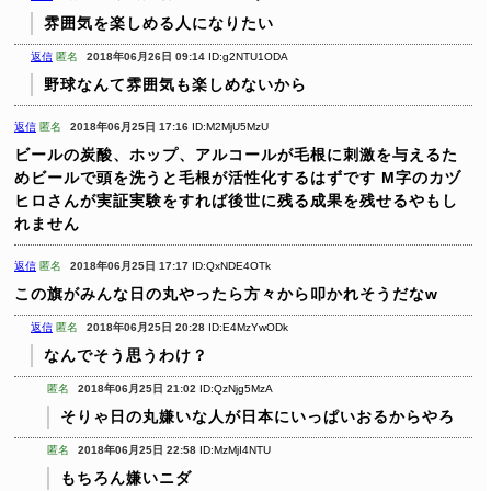
雰囲気を楽しめる人になりたい
返信
匿名
2018年06月26日 09:14
ID:g2NTU1ODA
野球なんて雰囲気も楽しめないから
返信
匿名
2018年06月25日 17:16
ID:M2MjU5MzU
ビールの炭酸、ホップ、アルコールが毛根に刺激を与えるた
めビールで頭を洗うと毛根が活性化するはずです
M字のカヅ
ヒロさんが実証実験をすれば後世に残る成果を残せるやもし
れません
返信
匿名
2018年06月25日 17:17
ID:QxNDE4OTk
この旗がみんな日の丸やったら方々から叩かれそうだなw
返信
匿名
2018年06月25日 20:28
ID:E4MzYwODk
なんでそう思うわけ？
匿名
2018年06月25日 21:02
ID:QzNjg5MzA
そりゃ日の丸嫌いな人が日本にいっぱいおるからやろ
匿名
2018年06月25日 22:58
ID:MzMjI4NTU
もちろん嫌いニダ