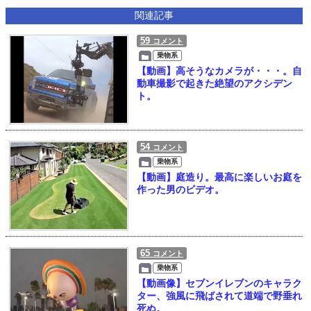
関連記事
59
コメント
乗物系
【動画】高そうなカメラが・・・。自
動車撮影で起きた絶望のアクシデン
ト。
54
コメント
乗物系
【動画】庭造り。最高に楽しいお庭を
作った男のビデオ。
65
コメント
乗物系
【動画像】セブンイレブンのキャラク
ター、強風に飛ばされて道端で野垂れ
死ぬ。