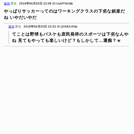
返信
匿名
2018年06月25日 22:08
ID:UwMTMxMjk
やっぱりサッカーってのはワーキングクラスの下劣な娯楽だ
ね
いやだいやだ
返信
匿名
2018年06月25日 23:33
ID:Q0MDU4Mjc
てことは野球もバスケも庶民発祥のスポーツは下劣なんや
ね
見てもやっても楽しいけど？もしかして…運痴？ｗ