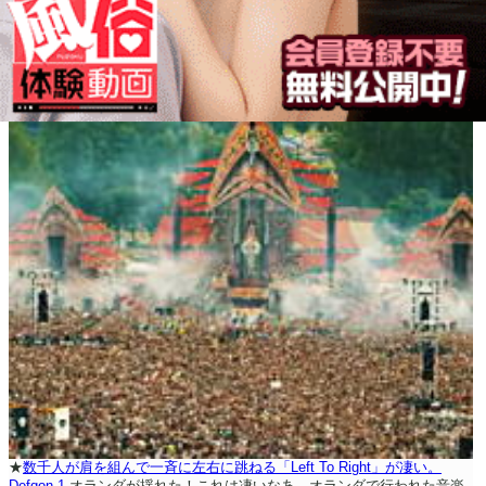
★
数千人が肩を組んで一斉に左右に跳ねる「Left To Right」が凄い。
Defqon.1
オランダが揺れた！これは凄いなあ。オランダで行われた音楽