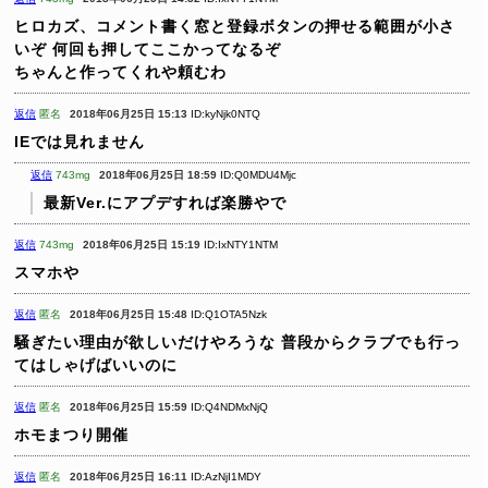
ヒロカズ、コメント書く窓と登録ボタンの押せる範囲が小さ
いぞ
何回も押してここかってなるぞ
ちゃんと作ってくれや頼むわ
返信
匿名
2018年06月25日 15:13
ID:kyNjk0NTQ
IEでは見れません
返信
743mg
2018年06月25日 18:59
ID:Q0MDU4Mjc
最新Ver.にアプデすれば楽勝やで
返信
743mg
2018年06月25日 15:19
ID:IxNTY1NTM
スマホや
返信
匿名
2018年06月25日 15:48
ID:Q1OTA5Nzk
騒ぎたい理由が欲しいだけやろうな
普段からクラブでも行っ
てはしゃげばいいのに
返信
匿名
2018年06月25日 15:59
ID:Q4NDMxNjQ
ホモまつり開催
返信
匿名
2018年06月25日 16:11
ID:AzNjI1MDY