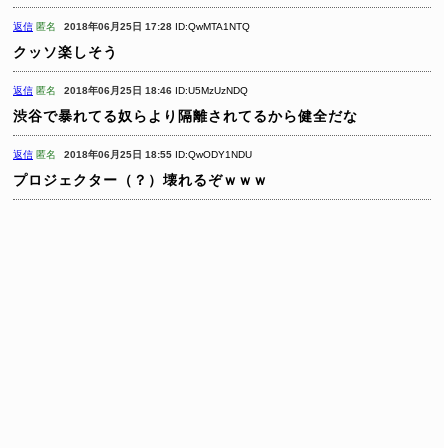
返信
匿名
2018年06月25日 17:28
ID:QwMTA1NTQ
クッソ楽しそう
返信
匿名
2018年06月25日 18:46
ID:U5MzUzNDQ
渋谷で暴れてる奴らより隔離されてるから健全だな
返信
匿名
2018年06月25日 18:55
ID:QwODY1NDU
プロジェクター（？）壊れるぞｗｗｗ