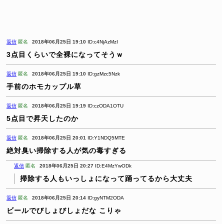
返信
匿名
2018年06月25日 19:10
ID:c4NjAzMzI
3点目くらいで全裸になってそうｗ
返信
匿名
2018年06月25日 19:10
ID:gzMzc5Nzk
手前のホモカップル草
返信
匿名
2018年06月25日 19:19
ID:czODA1OTU
5点目で昇天したのか
返信
匿名
2018年06月25日 20:01
ID:Y1NDQ5MTE
絶対臭い掃除する人が気の毒すぎる
返信
匿名
2018年06月25日 20:27
ID:E4MzYwODk
掃除する人もいっしょになって踊ってるから大丈夫
返信
匿名
2018年06月25日 20:14
ID:gyNTM2ODA
ビールでびしょびしょだな こりゃ