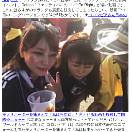
イベント、Defqon.1フェスティバルの「Left To Right」が凄い動画です。
これにはさすがのオランダも震度を観測してしまったらしい。動画二つ
目のロングバージョンでは24分51秒からです。
★
コロンビアさん日本の
美人サポーターを捕まえて「私は売春婦」と言わせる動画を投稿して国
際炎上ｗｗｗ
お馬鹿なｗｗｗまぁ両方酔っぱらってたんだろうけども。
ワールドカップ日本（2）コロンビア（1）の試合後に日本代表のユニフ
ォームを着た美人サポーターを捕まえて「私は日本からやってきた売春