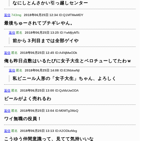
なにしとんさかい引っ越しセンター
返信
743mg
2018年06月25日 12:34
ID:Q1MTMwMDY
最後ちゅーされてブチギレやん。
返信
匿名
2018年06月25日 13:25
ID:YwMjIyMTc
前から３列目までは全部ゲイや
返信
匿名
2018年06月25日 12:45
ID:A4NjMwODk
俺も昨日点数はいるたびに女子大生とベロチューしてたわｗ
返信
匿名
2018年06月25日 14:08
ID:E3MzkwNjI
私ビニール人形の「女子大生」ちゃん、よろしく
返信
匿名
2018年06月25日 13:00
ID:QzMzUwODA
ビールがよく売れるわ
返信
匿名
2018年06月25日 13:04
ID:M0MTg3MzQ
ワイ無職の役員！
返信
匿名
2018年06月25日 13:13
ID:A2ODkzMzg
こうゆう仲間意識って、見てて気持いいな