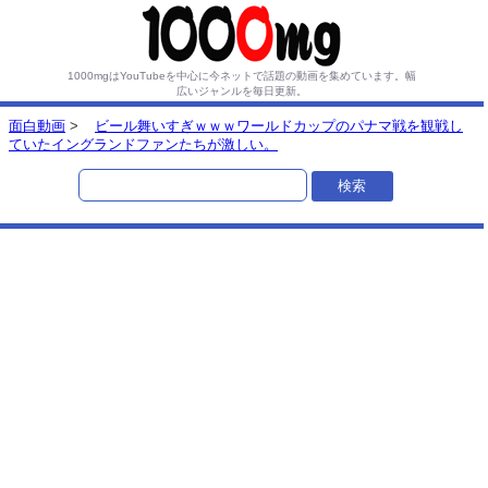
1000mgはYouTubeを中心に今ネットで話題の動画を集めています。
幅
広いジャンルを毎日更新。
面白動画
>
ビール舞いすぎｗｗｗワールドカップのパナマ戦を観戦し
ていたイングランドファンたちが激しい。