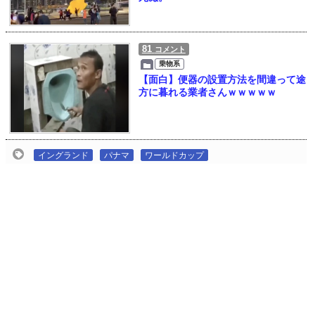
81
コメント
乗物系
【面白】便器の設置方法を間違って途
方に暮れる業者さんｗｗｗｗｗ
イングランド
パナマ
ワールドカップ