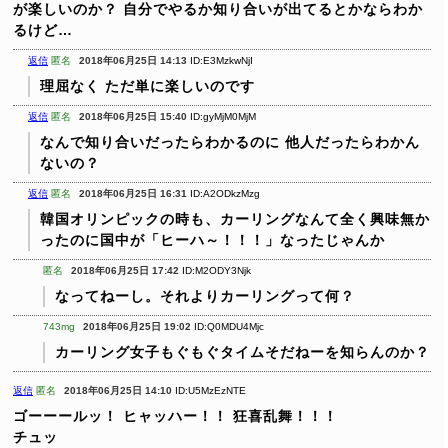
が楽しいのか？
自分でやるか知り合いが出てるとかならわか
るけど…
返信
匿名
2018年06月25日 14:13
ID:E3MzkwNjI
理屈なく
ただ単に楽しいのです
返信
匿名
2018年06月25日 15:40
ID:gyMjM0MjM
なんで知り合いだったらわかるのに
他人だったらわかん
ないの？
返信
匿名
2018年06月25日 16:31
ID:A2ODkzMzg
韓国オリンピックの時も、カーリングなんて全く興味無か
ったのに国中が「ヒーハ～！！！」なったじゃんか
匿名
2018年06月25日 17:42
ID:M2ODY3Njk
なってねーし。それよりカーリングって何？
743mg
2018年06月25日 19:02
ID:Q0MDU4Mjc
カーリング女子もぐもぐタイムそだねーを知らんのか？
返信
匿名
2018年06月25日 14:10
ID:U5MzEzNTE
ゴーーールッ！
ヒャッハー！！
狂喜乱舞！！！
チュッ