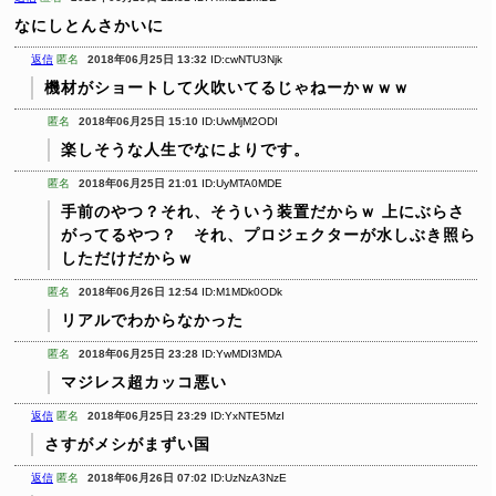
なにしとんさかいに
返信
匿名
2018年06月25日 13:32
ID:cwNTU3Njk
機材がショートして火吹いてるじゃねーかｗｗｗ
匿名
2018年06月25日 15:10
ID:UwMjM2ODI
楽しそうな人生でなによりです。
匿名
2018年06月25日 21:01
ID:UyMTA0MDE
手前のやつ？それ、そういう装置だからｗ
上にぶらさ
がってるやつ？ それ、プロジェクターが水しぶき照ら
しただけだからｗ
匿名
2018年06月26日 12:54
ID:M1MDk0ODk
リアルでわからなかった
匿名
2018年06月25日 23:28
ID:YwMDI3MDA
マジレス超カッコ悪い
返信
匿名
2018年06月25日 23:29
ID:YxNTE5MzI
さすがメシがまずい国
返信
匿名
2018年06月26日 07:02
ID:UzNzA3NzE