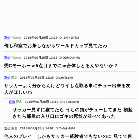
返信
743mg
2018年06月25日 13:28
ID:I1NjY1NTM
俺も和室でお茶しながらワールドカップ見てたわ
返信
743mg
2018年06月25日 13:35
ID:Q0MDU4Mjc
禿Cモーホーｗ5点目までにゃ合体しとるんやないか？
返信
匿名
2018年06月25日 13:35
ID:czMTc1NjI
サッカーよく分からんけどワイも点取る事にチュー出来る友
人がほしいわ
返信
匿名
2018年06月25日 14:10
ID:E3MzkwNjI
サッカー見ずに寝てたら
うちの猫がチューしてきた
朝起
きたら部屋の入り口にゴキの死骸が並べてあった
返信
匿名
2018年06月25日 14:02
ID:QyMjkzMjM
他人のプレイ しかもサッカー経験者でもないのに
見てて何