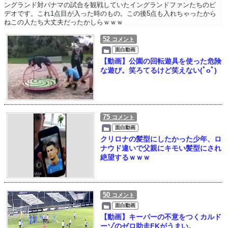
ングランド対パナマの試合を観戦していたイングランドファンたちのビ
デオです。これ1点目が入った時のもの。この後5点も入れちゃったから
ねこの人たち大丈夫だったかしらｗｗｗ
52
コメント
面白動画
【動画】公園の回転遊具を使った危険
な遊び。笑ろてるけど笑えない(ﾟoﾟ)
75
コメント
面白動画
クリロナの髪型にしたかった少年、ロ
ナウド違いで父親にキモい髪型にされ
絶望するｗｗｗ
50
コメント
面白動画
【動画】キーパーの不意をつくカルド
ーゾのゼロ助走FKがうまい。