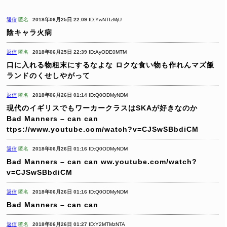
返信
匿名
2018年06月25日 22:09
ID:YwNTIzMjU
陰キャラ火病
返信
匿名
2018年06月25日 22:39
ID:AyODE0MTM
口に入れる物粗末にするなよな
ロクな食い物も作れんマズ飯
ランドのくせしやがって
返信
匿名
2018年06月26日 01:14
ID:Q0ODMyNDM
現代のイギリスでもワーカークラスはSKAが好きなのか
Bad Manners – can can
ttps://www.youtube.com/watch?v=CJSwSBbdiCM
返信
匿名
2018年06月26日 01:16
ID:Q0ODMyNDM
Bad Manners – can can
ww.youtube.com/watch?
v=CJSwSBbdiCM
返信
匿名
2018年06月26日 01:16
ID:Q0ODMyNDM
Bad Manners – can can
返信
匿名
2018年06月26日 01:27
ID:Y2MTMzNTA