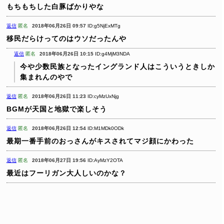
もちもちした白豚ばかりやな
返信
匿名
2018年06月26日 09:57
ID:g5NjExMTg
移民だらけってのはウソだったんや
返信
匿名
2018年06月26日 10:15
ID:g4MjM3NDA
今や少数民族となったイングランド人はこういうときしか
集まれんのやで
返信
匿名
2018年06月26日 11:23
ID:cyMzUxNjg
BGMが天国と地獄で楽しそう
返信
匿名
2018年06月26日 12:54
ID:M1MDk0ODk
最期一番手前のおっさんがキスされてマジ顔にかわった
返信
匿名
2018年06月27日 19:56
ID:AyMzY2OTA
最近はフーリガン大人しいのかな？