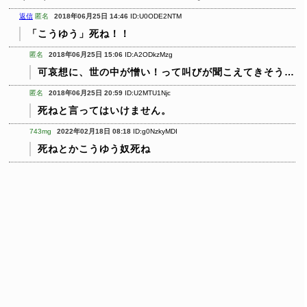
返信
匿名
2018年06月25日 14:46
ID:U0ODE2NTM
「こうゆう」死ね！！
匿名
2018年06月25日 15:06
ID:A2ODkzMzg
可哀想に、世の中が憎い！って叫びが聞こえてきそう…
匿名
2018年06月25日 20:59
ID:U2MTU1Njc
死ねと言ってはいけません。
743mg
2022年02月18日 08:18
ID:g0NzkyMDI
死ねとかこうゆう奴死ね