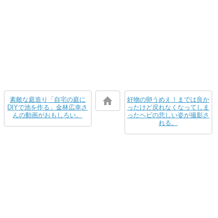
素敵な庭造り「自宅の庭に
好物の卵うめえ！までは良か
DIYで池を作る」金林広幸さ
ったけど戻れなくなってしま
んの動画がおもしろい。
ったヘビの悲しい姿が撮影さ
れる。