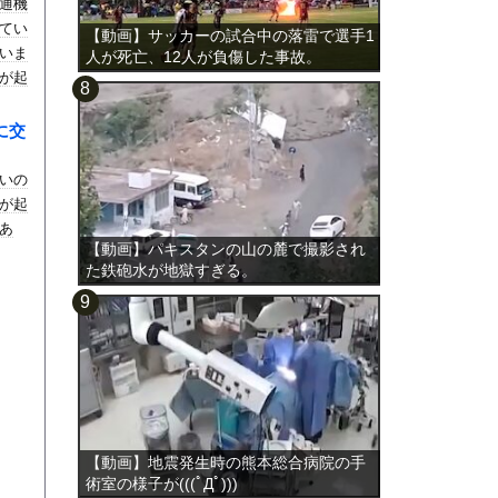
通機
てい
【動画】サッカーの試合中の落雷で選手1
いま
人が死亡、12人が負傷した事故。
が起
に交
いの
が起
あ
【動画】パキスタンの山の麓で撮影され
た鉄砲水が地獄すぎる。
【動画】地震発生時の熊本総合病院の手
術室の様子が(((ﾟДﾟ)))