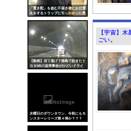
【衝撃】若い女の子か
「置き配」を盗む不届き者にお仕置
AV女優と間近で会っ
きをするトラップに引っかかった悪
人たちの動画。
林佑香アナ ピタパン
この前森に行ったらち
【宇宙】木
【悲報】韓国人「え待
ごい。
成金クソ坊主と葬儀屋
【動画】これはひどい
【画像】このバレー女
【動画】当て逃げ？徳島で起きたト
ヨタbBの追突事故がひどいドライ
【画像】ピクルスピザ
ブレコーダー。
今の時期 河口で釣れ
『BanG Dream! Av
【画像】カップラーメ
【Xの車窓から】オー
【ポロリ悲話】ネット
水曜日のダウンタウン、今秋にもモ
【衝撃】「かわいい虫
ンスターシリーズ第４弾か？？？
「アメリカのヤンキー