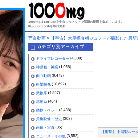
1000mgはYouTubeを中心に今ネットで話題の動画を集めています。
幅広いジャンルを毎日更新。
>
面白動画
【宇宙】木星探査機ジュノーが撮影した最新
カテゴリ別アーカイブ
(4,388)
ドライブレコーダー
(1,058)
神動画・神業
(9,473)
面白動画
(10,692)
衝撃映像
(4,597)
乗物系
(404)
感動系
(3,488)
動物・ペット
(308)
貴重映像・歴史
(85)
画像・写真
【衝撃】 中国製ルータ
(3,552)
ニュース・その他