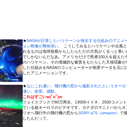
乏に陥った人たちのリアル、流石に厳しい…w↓結果、食生活が悲惨...
ト女、クッソせこい『ツマミ食い』をして炎上
ｗｗｗｗｗｗｗｗｗｗｗｗｗｗｗｗｗ
役リポーター、セクシーすぎる写真集を発売wwwww冴木柚葉、水着...
していたドラム缶が爆発
★
NASAが計算したハリケーンが発生する仕組みのアニメ
スは「色白・長髪」ではなかった！ 浅黒い肌に短い髪……40年越し...
ョン映像が興味深い。
こうしてみるとハリケーンや台風と
BS新人アナさん、プリケツ
れるものは地球規模からしたらただの大気がくるっと巻い
でしかないんだなあ。アメリカだけで死者100人を超えた
』とか『社交辞令』がマジでわからなくて怖い
のハリケーン。その壊滅的な被害をもたらした天候現象が
前を走る車に巨大な岩が直撃
した仕組みをNASAのコンピューターが衛星データを元に
したアニメーションです。
た。今日はおひとり様で！ → 一蘭みたいなカウンターはこちらです...
の大学ヤリサーの流出エロ動画（顔出し）が一番抜ける
★
なにこれ凄い。飛行機の窓から撮影されたというオーロ
代表に激怒！『惨憺たる結果、徹底的な刷新が必要だ』と監督や協会を...
凄い。絶景。感動。
これはすごいw(ﾟoﾟ)w
唐揚げ屋ｗｗｗｗｗ
フェイスブックで80万再生、13000イイネ、2500コメン
癖ブッ刺さりで精子ドクドク作られるわｗｗｗｗ
ている超オーロラのビデオです。カナダのマニトバからオ
リオへ飛行中の飛行機の窓から
SONY α7S（amazon）
で
で行列、出来ない
したんだって。
に点火 マンホールが爆発しふた吹き飛ぶ