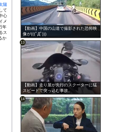
太陽
して
中心
イメ
万年
【動画】中国の山道で撮影された恐怖映
るス
像が(((ﾟДﾟ)))
るか
のは表
【動画】走り屋が先行のスクーターに猛
スピードで突っ込む事故。