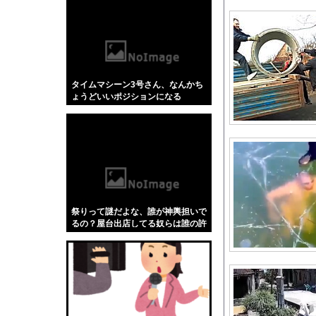
【悲報】「蕎麦」とか
【4/4】嫁が浮気を
【画像】 JKダンス
【悲報】トレパク騒動
タイムマシーン3号さん、なんかち
【にじさんじ】 委員長
ょうどいいポジションになる
低迷しても上位に戻っ
【学マス】AIライザ
｢こんなまずい物よく
【NBA】NBA2K2
【rurudo氏イラスト
【動画】高速道路をバ
祭りって謎だよな、誰が神輿担いで
【動画】両方馬鹿（笑
るの？屋台出店してる奴らは誰の許
可を得て商売してるの？
竹﨑由佳アナ ピタパ
欧州「日本だけ反則だ
台湾への140億ドル規
メタルバンドが日本か