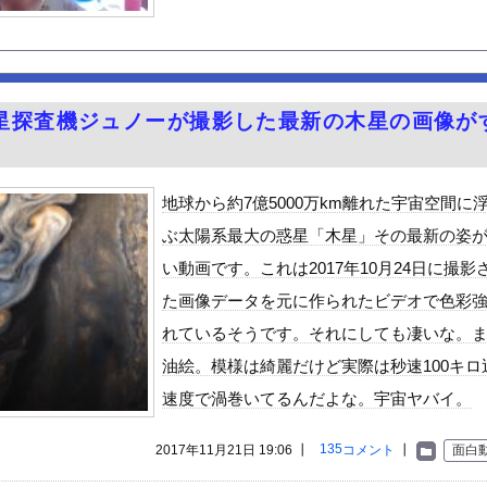
らする「甘い匂い」の正体、まさか分からないDTなんておらんよな？...
てから家帰って抜くって気持ちいいだろな！
のお尻くっきりレポート！！
っちゃいウリボー見つけた
星探査機ジュノーが撮影した最新の木星の画像が
って、何で日本の避難所って10年前と同レベルなの(ドン引き
が大喜びする葬式とかいうゴミイベント ガチで高すぎると話題に
…右折禁止なのに軽自動車が突如右折し路面電車と衝突→乗ってた三人...
地球から約7億5000万km離れた宇宙空間に
子の中で着床するまで即ハメしたい女子選べwwwwwwww
ぶ太陽系最大の惑星「木星」その最新の姿
を頼んだ人 咽び泣くｗｗｗ
い動画です。これは2017年10月24日に撮影
る美味い魚教えて
た画像データを元に作られたビデオで色彩
e Mujica』7話感想 再び集まる5人！最後のCR...
れているそうです。それにしても凄いな。
ン食べるんだけどどれがいいかな！？w
油絵。模様は綺麗だけど実際は秒速100キロ
ビスかと思ったら野生の炊飯器で草 ほか
速度で渦巻いてるんだよな。宇宙ヤバイ。
で拡散してるおっぱいポロリ動画、何故か叩かれる・・・
」ランキング、ついに発表される
135
2017年11月21日 19:06 ┃
コメント
┃
面白
がアジア人にケンカを売った結果ｗｗｗ」 ほか