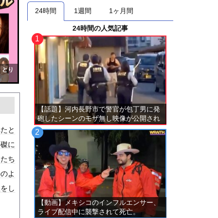
24時間
1週間
1ヶ月間
24時間の人気記事
！とり
【話題】河内長野市で警官が包丁男に発
砲したシーンのモザ無し映像が公開され
る。
れたと
に磔に
人たち
かのよ
理をし
【動画】メキシコのインフルエンサー、
ライブ配信中に襲撃されて死亡。