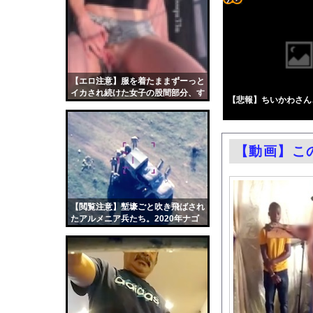
【画像】十二支合体！
コテ
女優・森日菜美、雑誌
リン
18歳で身長171cm
- 固
中国「日本は原爆被害
定リ
【エロ注意】服を着たままずーっと
【速報】佐藤二朗さん
イカされ続けた女子の股間部分、す
ンク
【悲報】ちいかわさん
「さりげなく凄いこと
ごい事に
自動
「怒ったら6秒我慢す
更新
【速報】江別大学生暴
【動画】こ
ツー
エロ漫画『冥婚の花嫁～
ル
中国「大洪水！」三峡
【悲報】ショートスリ
【閲覧注意】塹壕ごと吹き飛ばされ
たアルメニア兵たち。2020年ナゴ
過給なしで420ps。
ルノ・カラバフ紛争の空爆映像まと
職場の人妻と不倫をし
め。
韓国国会、サッカー前
日本旅行キャンセルす
うちのネコが目の前に