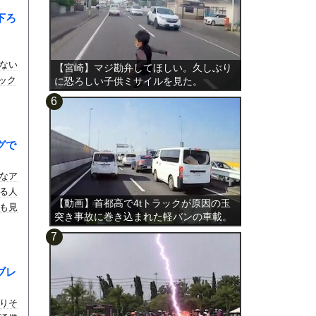
下ろ
ない
【宮崎】マジ勘弁してほしい。久しぶり
ラック
に恐ろしい子供ミサイルを見た。
グで
なア
る人
【動画】首都高で4tトラックが原因の玉
も見
突き事故に巻き込まれた軽バンの車載。
ブレ
りそ