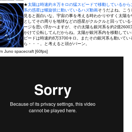
いうＡＶ女優ｗｗｗｗｗｗｗｗｗｗw
★
太陽は時速約８万キロの猛スピードで移動しているから
系の惑星は螺旋状に動いているハズ動画
そうだよね。こう
ックのり入れたけど出てこないの！！
見ると面白いな。宇宙の事を考える時わかりやすく太陽を
としてその周りを地球などの惑星がクルクルと回っている
ージを思い浮かべますが、その太陽も銀河系を約2億2600
ローンをネット発射装置で撃墜するウクライナ。
かけて公転してんだからね。太陽が銀河系内を移動してい
ピードは時速約8万3700キロ。またその銀河系も動いてい
ら・・・。と考えると頭がパーン。
om Juno spacecraft [60fps]
or 相互RSS
g
が管理しています。 RSS設定 更新順130件まで。それ以降の古いも