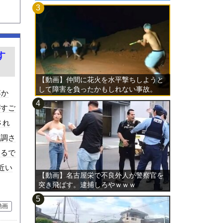
す
【動画】仲間に花火を水平撃ちしようと
して障害を負ったかもしれない事故。
浮か
がすご
され
強調さ
まるで
近い
【動画】名古屋栄で不良外人が警察官を
突き飛ばす。逮捕しろやｗｗｗ
動画