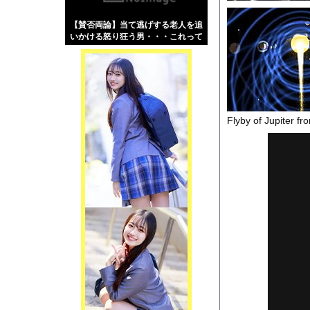
【画像】伊藤舞雪とか
【賛否両論】当て逃げする老人を追
【緊急】肛門にスティ
いかける怒り狂う男・・・これって
お知らせ
どうなん？
【動画】ロシア軍のド
Flyby of Jupiter fr
Powered by livedo
1000m
このページは
示されません。