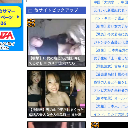
中国「大洪水！」中国
他サイトピックアップ
元れいわ新選組代表・
ドン・キホーテ露店「
【衝撃】若い女の子か
コテ
【緊急】今の若者に急増
リン
ジャンポケ斎藤と代理
- 固
【画像】 日本共産党
定リ
【衝撃】10代の娘と夫が性行為し
女子生徒「土下座しな
ンク
てるかも ⇒ カメラ仕掛けたら…
【閲覧注意】首吊り自
（動画あり）
自動
【過去最高額】夏のボー
更新
職場の人妻と不倫をし
ツー
テレビ大好き高齢者の
ル
【熊本地震】オールド
【悲報】日本人、バカか
【神動画】夜の山で犯されまくった
インド、ロシアの第5
伝説の美人女子大生(18) ⇒ また連
れて行かれました
【悲報】「舌を入れて