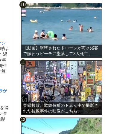
ーシ
【動画】撃墜されたドローンが海水浴客
呼ば
で賑わうビーチに墜落して3人死亡。
た渦
今年
発生
計算
ラが
実録拉致。歌舞伎町のド真ん中で撮影さ
トを得
れた拉致事件の映像がこちら。
ンタ
撮影