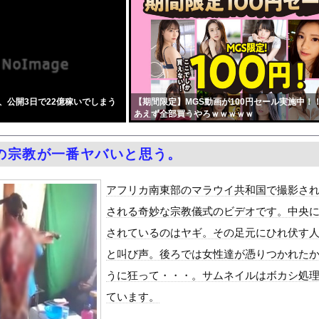
！ところでその前足、猫じゃね？
グラビアの水着ショット！！久々の姿にファン悶絶ｗｗ
の千葉心羽(みうちゃん)のハイレグ股間
者の立場で同情を買おうとするのを止めろ」
、突然ツイートｗｗｗｗｗｗｗ
、公開3日で22億稼いでしまう
【期間限定】MGS動画が100円セール実施中！
言ってない？」と財務官僚の増上慢っぷりに衝撃を受ける人が続出、な...
あえず全部買うやろｗｗｗｗｗ
れば怒りは収まる」って言うけど・・・
行死 “主犯格”の特定少年・川口侑斗被告に「無期懲役」の判決 当...
の宗教が一番ヤバいと思う。
無限快楽地獄～』をrawやhitomiを使わずに無料で読む方法...
ダム「9門開放！（全力放流」中国都市「三峡沿線の道路水没」中国政...
アフリカ南東部のマラウイ共和国で撮影さ
ーパー堀大輔さん、リスナーから「寝たほうがいい！」と言われてガチ...
される奇妙な宗教儀式のビデオです。中央
しかもL型エンジン…このS31Zいくらかかってるんだ…
されているのはヤギ。その足元にひれ伏す
て、ついに、、、
と叫び声。後ろでは女性達が憑りつかれた
代表監督を追及「なぜ負けたのか」
うに狂って・・・。サムネイルはボカシ処
べきか…1万年ぶり史上最大級の火山の兆し＝韓国の反応
ています。
いた。私が上に物を投げるフリをする → 猫はこうなります…