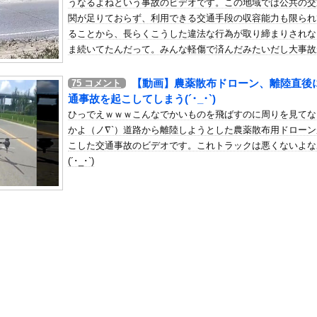
うなるよねという事故のビデオです。この地域では公共の交
加速ｗｗｗｗｗｗｗｗｗ
関が足りておらず、利用できる交通手段の収容能力も限られ
の机がこの女の子の椅子にされてたらｗｗｗ
ることから、長らくこうした違法な行為が取り締まりされな
、可愛すぎる
ま続いてたんだって。みんな軽傷で済んだみたいだし大事故
こる前に気づけて良かったじゃん。
屈みで完全に見えてる動画が拡散されてしまう…
【動画】農薬散布ドローン、離陸直後
75
コメント
いう地雷系の女子高生って好きじゃないの？
通事故を起こしてしまう(´･_･`)
ナンバーワンだ」 熊本地震直後の日本の対応のスピードに世界が衝撃
ひっでえｗｗｗこんなでかいものを飛ばすのに周りを見てな
にチン凸したアジア人短小男
、爆笑されてしまうｗｗｗ
かよ（ノ∇`）道路から離陸しようとした農薬散布用ドローン
た嫁。まさかと思い長男のDNA鑑定をするがいいな？と問うと、元嫁...
こした交通事故のビデオです。これトラックは悪くないよな
(´･_･`)
ロシア軍兵士のHIV感染が2000％急増…ウクライナメディア！
のSNS更新が1週間途絶え、様々な憶測が飛び交う。1週間ぶりの投...
管理フォーーーーム！！！」
の金庫触らないでよ！」キチママ『そこに金庫があったから、開けてみ...
と化す「同じ食べ物＆断水で悪臭＆床に直接就寝＆コロナ感染」・・・...
ジェリー、もうエグいだろ・・・(画像どーん)
らない目にあった話をする、オカルト系で
大な縦読みを仕込んでしまうｗｗｗｗｗ(※画像あり)