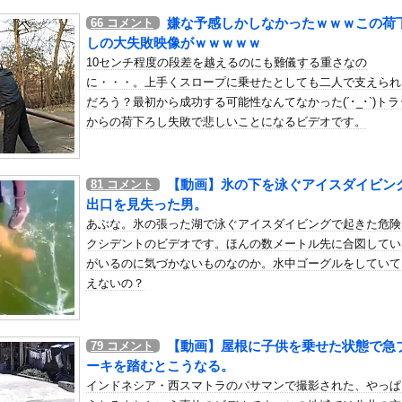
いう自炊最強のメシｗｗｗｗｗｗｗｗ
嫌な予感しかしなかったｗｗｗこの荷
66
コメント
している。私の知らないスマホで連絡を取り合い、日中会ったりしてい...
しの大失敗映像がｗｗｗｗｗ
部、いろんなデカパイが大暴れｗｗｗｗｗｗｗ
10センチ程度の段差を越えるのにも難儀する重さなの
に・・・。上手くスロープに乗せたとしても二人で支えられ
の漫画家・江口寿史氏、開き直って言い訳をしてしまう。また火に油を...
だろう？最初から成功する可能性なんてなかった(´･_･`)ト
、ゲリラ豪雨でPC浸水→データ完全消失も「おもしろいかった??...
からの荷下ろし失敗で悲しいことになるビデオです。
てこられるマクラーレンと戻ってこられないウィリアムズは何が違うの
に対抗して学マスもAIアイドルを出そう
作れるな！｣…私の料理の味付けや私の親の悪口が酷く実家に帰ってき...
【動画】氷の下を泳ぐアイスダイビン
81
コメント
出口を見失った男。
7 ペリメーターディフェンダーはアサー・トンプソンが97でトッ...
あぶな。氷の張った湖で泳ぐアイスダイビングで起きた危険
】グッスマ「るるどらいおん/ぱすてるおにくVer.」美少女フ...
クシデントのビデオです。ほんの数メートル先に合図してい
ックしていた車に後続車が追突して家族4人が死亡、3人重傷。
がいるのに気づかないものなのか。水中ゴーグルをしていて
えないの？
）ミニストップでトラックと衝突したドラレコが（ノ∇`）
ンのお尻！！
ろ…」 世界の『日本びいき』にヨーロッパ全土から不満の声
【動画】屋根に子供を乗せた状態で急
79
コメント
模の武器売却「確信している」 …米共和党重鎮、マコール議員が表...
ーキを踏むとこうなる。
ら死滅した理由ってなに？
インドネシア・西スマトラのパサマンで撮影された、やっぱ