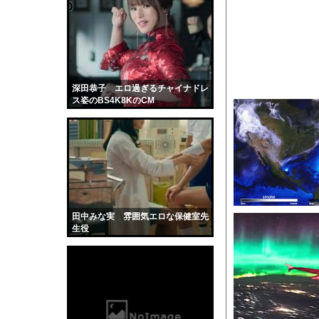
【マジかよ】NISA貧
【動画】ピザ屋のバイ
【動画】女性審判炎上
「王様のブランチ」現
道路脇で男性が缶切断
深田恭子 エロ過ぎるチャイナドレ
ス姿のBS4K8KのCM
臨死体験で会ったイエ
【画像】元モデルのT
ASDなんやが『冗談
【動画】山道で落石。
彼女はお腹が空いてい
【黒歴史】こういう昔
田中みな実 雰囲気エロな保健室先
韓国人「安貞桓が韓国
生役
ケンタッキーとか言う
【画像】このAVが性
【悲報】味噌ラーメン
【中国】男の子が爆竹