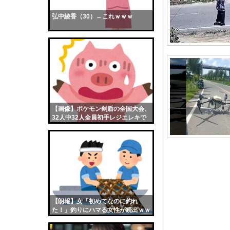
コメ高値掴みの損切り
弘中綾香（30）←これｗｗｗ
【画像】おまえらくん
【画像】この女優さん
【朗報】齋藤飛鳥、前
【画像】おまえらこう
海外「日本よ、お前が
勇気を出して白人美女
10年もの間浮気して
【画像】ポケモン剣盾の全国大会、
32人中32人全員初手レジエレキで
ウクライナ侵攻以降、
完全にワンパターンｗｗｗ
【配信者】「金バエ」
【画像】女の子「危機
私「ちょっと、人の家
【悲報】避難所が地獄
日向坂OGの最新ラン
【朗報】女「初めてなのに釣れ
【戦慄】山で洒落にな
た！」釣りにハマる女性が続出ｗｗ
ｗ
【衝撃】新聞さん、壮