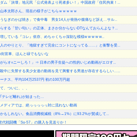
ダム「決壊」地元民「公式発表より死者多い！」中国政府「住民拘束！...
山本太郎さん、現在の様子がこちらｗｗｗｗｗ
うなぎのかば焼き」で食中毒 男女14人が発熱や腹痛など訴え…サル...
らする「甘い匂い」の正体、まさか分からないDTなんておらんよな？...
している『コレ』依存、めちゃくちゃ深刻な模様w w w w w...
人のやりとり、「地獄すぎて完全にコントになってる……」と衝撃を受...
の街宣車、ほんと碌でもないな
がらオ○ニーしろ！」⇒ 日本の男子生徒への性的いじめ動画がエロす...
殺中に失禁する美少女達の動画を見て興奮する男達が存在するらしい…...
ナス、平均104万2537円 初の100万円超
て、ついに、、、
｢テレビ離れ｣が始まった…
メディアでは、絶っっっっっ対に流れない動画
もしれない。食品消費税減税（8%→1%）に93.2%が賛成して...
世代戦闘機「Su-57」の購入を見送りか！
きたから歯と口でブロック」元ジャンポケ斉藤の不同意性交公判