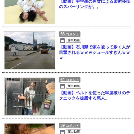
【動画】中学生の男女による柔術寝技
のスパーリングが。。
58
コメント
面白動画
【動画】石川県で家を被って歩く人が
目撃されるｗｗｗシュールすぎんｗｗ
ｗ
64
コメント
面白動画
【動画】ベルトを使った牢屋破りのテ
クニックを披露する悪人。
59
コメント
面白動画