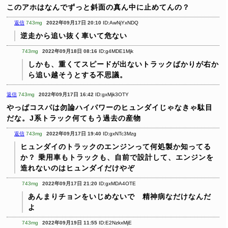
このアホはなんでずっと斜面の真ん中に止めてんの？
返信
743mg
2022年09月17日 20:10
ID:AwNjYxNDQ
逆走から追い抜く車いて危ない
743mg
2022年09月18日 08:16
ID:g4MDE1Mjk
しかも、重くてスピードが出ないトラックばかりが右か
ら追い越そうとする不思議。
返信
743mg
2022年09月17日 16:42
ID:gxMjk3OTY
やっぱコスパは勿論ハイパワーのヒュンダイじゃなきゃ駄目
だな。J系トラック何てもう過去の産物
返信
743mg
2022年09月17日 19:40
ID:gxNTc3Mzg
ヒュンダイのトラックのエンジンって何処製か知ってる
か？
乗用車もトラックも、自前で設計して、エンジンを
造れないのはヒュンダイだけやぞ
743mg
2022年09月17日 21:20
ID:gxMDA4OTE
あんまりチョンをいじめないで 精神病なだけなんだ
よ
743mg
2022年09月19日 11:55
ID:E2NzkxMjE