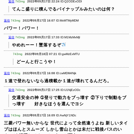
返信
743mg
2022年09月17日 22:24
ID:Q2ODExODI
てんこ盛りに積んでるパイナップルみたいのは何？
返信
743mg
2022年09月17日 16:07
ID:MxMTMyMDM
パワー！パワー！
返信
743mg
2022年09月17日 17:33
ID:M1MzMxMjI
やめれーー！墜落するぞ
743mg
2022年09月18日 07:21
ID:gwMzExMTU
どーんと行こうや！
返信
743mg
2022年09月17日 16:08
ID:cwMDM4Njk
１速で登れないなら過積載か１速が壊れてるんだろ。
返信
743mg
2022年09月17日 17:25
ID:U1NjEzODc
交通安全の神
➀登りで動力をブっ壊す
②下りで制動をブ
っ壊す 好きなほうを選んでヨシ
返信
743mg
2022年09月17日 16:09
ID:AwNjY1NDc
三菱パワー無いからな
世代によって全然違うよね
新しいタイ
プはほんとスムーズ
しかし雪山とかは未だに戦後バスのい