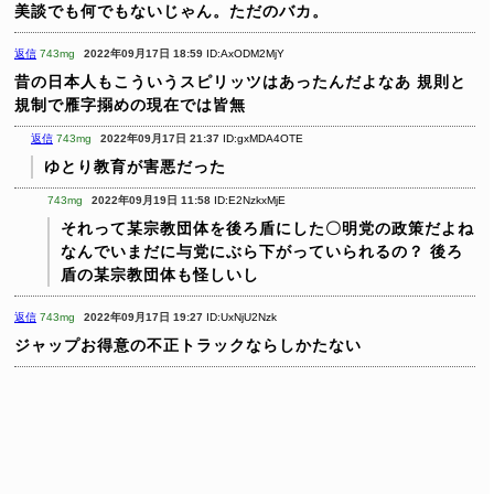
美談でも何でもないじゃん。ただのバカ。
返信
743mg
2022年09月17日 18:59
ID:AxODM2MjY
昔の日本人もこういうスピリッツはあったんだよなあ
規則と
規制で雁字搦めの現在では皆無
返信
743mg
2022年09月17日 21:37
ID:gxMDA4OTE
ゆとり教育が害悪だった
743mg
2022年09月19日 11:58
ID:E2NzkxMjE
それって某宗教団体を後ろ盾にした〇明党の政策だよね
なんでいまだに与党にぶら下がっていられるの？
後ろ
盾の某宗教団体も怪しいし
返信
743mg
2022年09月17日 19:27
ID:UxNjU2Nzk
ジャップお得意の不正トラックならしかたない