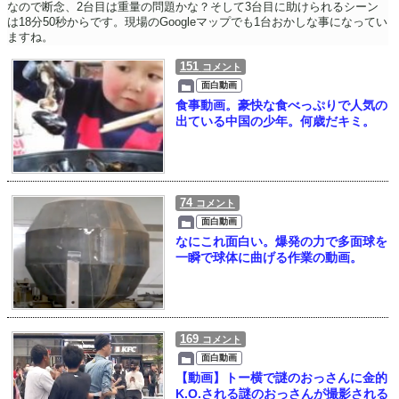
なので断念、2台目は重量の問題かな？そして3台目に助けられるシーン
は18分50秒からです。現場のGoogleマップでも1台おかしな事になってい
ますね。
151
コメント
面白動画
食事動画。豪快な食べっぷりで人気の
出ている中国の少年。何歳だキミ。
74
コメント
面白動画
なにこれ面白い。爆発の力で多面球を
一瞬で球体に曲げる作業の動画。
169
コメント
面白動画
【動画】トー横で謎のおっさんに金的
K.O.される謎のおっさんが撮影される