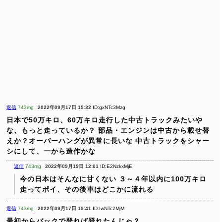
返信
743mg
2022年09月17日 19:32
ID:gxNTc3Mzg
日本で50万キロ、60万キロ走行した中古トラックみたいや
な、もっと走っているか？
部品・エンジンは中古から載せ替
えか？オーバーハングが異常に長いな
中古トラックをシャー
シにして、一から造作かな
返信
743mg
2022年09月19日 12:01
ID:E2NzkxMjE
今の日本はそんなに甘くない
３～４年以内に100万キロ
走ってポイ、その後車はどこかに流れる
返信
743mg
2022年09月17日 19:41
ID:IwNTc2MjM
最初からバックで登れば登れたんじゃ？