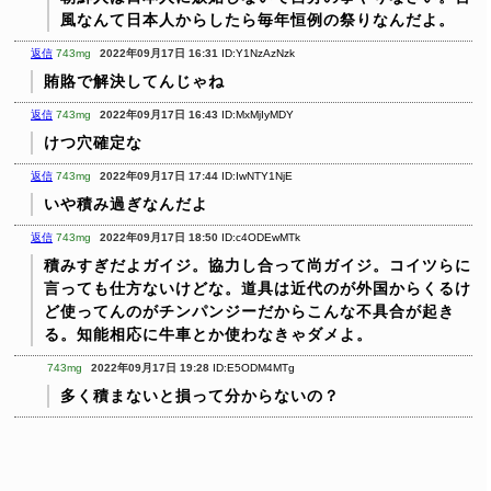
風なんて日本人からしたら毎年恒例の祭りなんだよ。
返信
743mg
2022年09月17日 16:31
ID:Y1NzAzNzk
賄賂で解決してんじゃね
返信
743mg
2022年09月17日 16:43
ID:MxMjIyMDY
けつ穴確定な
返信
743mg
2022年09月17日 17:44
ID:IwNTY1NjE
いや積み過ぎなんだよ
返信
743mg
2022年09月17日 18:50
ID:c4ODEwMTk
積みすぎだよガイジ。協力し合って尚ガイジ。コイツらに
言っても仕方ないけどな。道具は近代のが外国からくるけ
ど使ってんのがチンパンジーだからこんな不具合が起き
る。知能相応に牛車とか使わなきゃダメよ。
743mg
2022年09月17日 19:28
ID:E5ODM4MTg
多く積まないと損って分からないの？