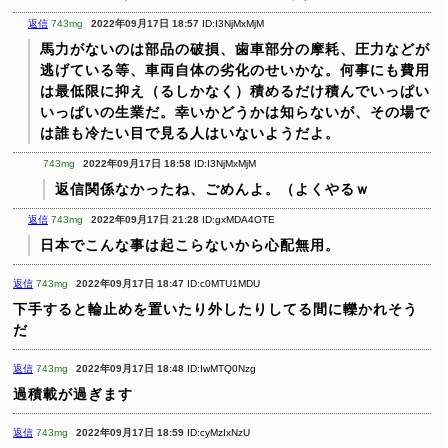
返信
743mg
2022年09月17日 18:57
ID:I3NjMxMjM
馬力がないのは部品の破損、歯車部分の摩耗、圧力などが
逃げている等、車両自体の劣化のせいかな。何事にも費用
は最低限に抑え（るしかなく）積めるだけ積んでいっぱい
いっぱいの生業だ。幸いかどうかは知らないが、その場で
は誰も冷たい目で見る人はいないようだよ。
743mg
2022年09月17日 18:58
ID:I3NjMxMjM
返信関係なかったね、ごめんよ。（よくやるｗ
返信
743mg
2022年09月17日 21:28
ID:gxMDA4OTE
日本でこんな事は起こらないから心配無用。
返信
743mg
2022年09月17日 18:47
ID:c0MTU1MDU
下手すると輪止めを置いたり外したりしてる間に轢かれそう
だ
返信
743mg
2022年09月17日 18:48
ID:IwMTQ0Nzg
過積載が過ぎます
返信
743mg
2022年09月17日 18:59
ID:cyMzIxNzU