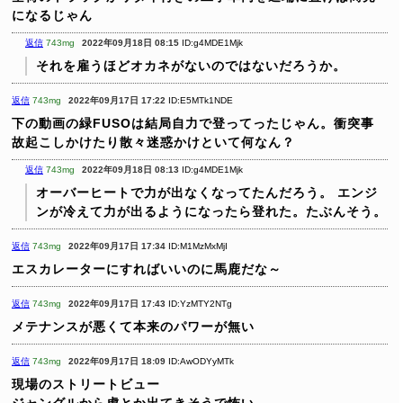
になるじゃん
返信
743mg
2022年09月18日 08:15
ID:g4MDE1Mjk
それを雇うほどオカネがないのではないだろうか。
返信
743mg
2022年09月17日 17:22
ID:E5MTk1NDE
下の動画の緑FUSOは結局自力で登ってったじゃん。衝突事
故起こしかけたり散々迷惑かけといて何なん？
返信
743mg
2022年09月18日 08:13
ID:g4MDE1Mjk
オーバーヒートで力が出なくなってたんだろう。
エンジ
ンが冷えて力が出るようになったら登れた。たぶんそう。
返信
743mg
2022年09月17日 17:34
ID:M1MzMxMjI
エスカレーターにすればいいのに馬鹿だな～
返信
743mg
2022年09月17日 17:43
ID:YzMTY2NTg
メテナンスが悪くて本来のパワーが無い
返信
743mg
2022年09月17日 18:09
ID:AwODYyMTk
現場のストリートビュー
ジャングルから虎とか出てきそうで怖い