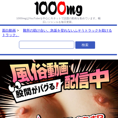
1000mgはYouTubeを中心に今ネットで話題の動画を集めています。
幅
広いジャンルを毎日更新。
面白動画
>
難所の助け合い。急坂を登れないふそうトラックを助ける
トラック。