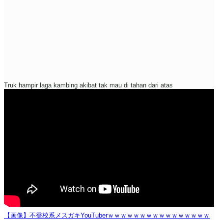
Truk hampir laga kambing akibat tak mau di tahan dari atas
【画像】不登校系メスガキYouTuberｗｗｗｗｗｗｗｗｗｗｗｗｗｗｗｗ