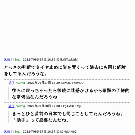
返信
743mg
2022年09月17日 16:35
ID:ExNTcwMzM
とっさの判断でタイヤ止めに岩を置くって過去にも同じ経験
をしてるんだろうな。
返信
743mg
2022年09月17日 17:29
ID:M3OTYxMDU
後ろに戻っちゃったら後続に迷惑かけるから暗黙の了解的
な常備品なんだろうね
返信
743mg
2022年09月18日 07:58
ID:g4MDE1Mjk
きっとひと昔前の日本でも同じことしてたんだろうね。
「助手」って必要なんだね。
返信
743mg
2022年09月17日 16:37
ID:k5Nzk4NzQ