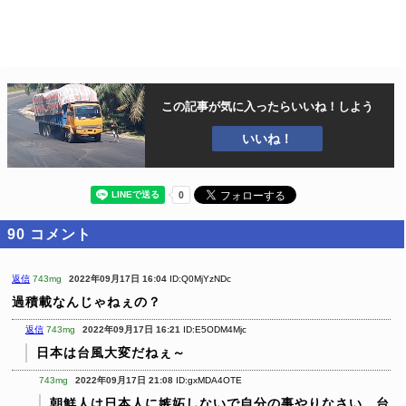
この記事が気に入ったら
いいね！しよう
いいね！
90
コメント
返信
743mg
2022年09月17日 16:04
ID:Q0MjYzNDc
過積載なんじゃねぇの？
返信
743mg
2022年09月17日 16:21
ID:E5ODM4Mjc
日本は台風大変だねぇ～
743mg
2022年09月17日 21:08
ID:gxMDA4OTE
朝鮮人は日本人に嫉妬しないで自分の事やりなさい。台