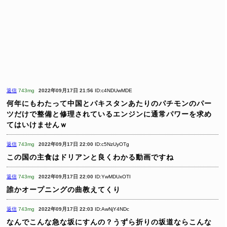
返信
743mg
2022年09月17日 21:56
ID:c4NDUwMDE
何年にもわたって中国とパキスタンあたりのパチモンのパー
ツだけで整備と修理されているエンジンに通常パワーを求め
てはいけませんｗ
返信
743mg
2022年09月17日 22:00
ID:c5NzUyOTg
この国の主食はドリアンと良くわかる動画ですね
返信
743mg
2022年09月17日 22:00
ID:YwMDUxOTI
誰かオープニングの曲教えてくり
返信
743mg
2022年09月17日 22:03
ID:AwNjY4NDc
なんでこんな急な坂にすんの？うずら折りの坂道ならこんな