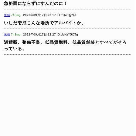
急斜面にならずにすんだのに！
返信
743mg
2022年09月17日 22:17
ID:c1NzQyNjA
いしだ壱成こんな場所でアルバイトか。
返信
743mg
2022年09月17日 22:27
ID:UzNzY5OTg
過積載、整備不良、低品質燃料、低品質舗装とすべてがそろ
っている。