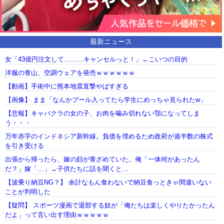
最新ニュース
女「43億円注文して………キャンセルっと！」←こいつの目的
洋服の青山、空調ウェアを発売ｗｗｗｗｗｗ
【動画】手術中に熊本地震直撃やばすぎる
【画像】 まま「なんかプール入ってたら学生にめっちゃ見られたw」
【悲報】キャバクラの女の子、お肉を噛み切れない顎になってしま
う・・・
万年赤字のインドネシア新幹線。負債を埋めるため政府が過半数の株式
を引き受ける
出張から帰ったら、嫁の顔が青ざめていた。俺「一体何があったん
だ？」嫁「…」→子供たちに話を聞くと…
【波乗り納豆NG？】 余計なもん食わないで納豆食っときゃ間違いない
ことが判明した
【疑問】 スポーツ漫画で退部する奴が「俺たちは楽しくやりたかったん
だよ」って言い出す理由ｗｗｗｗｗ