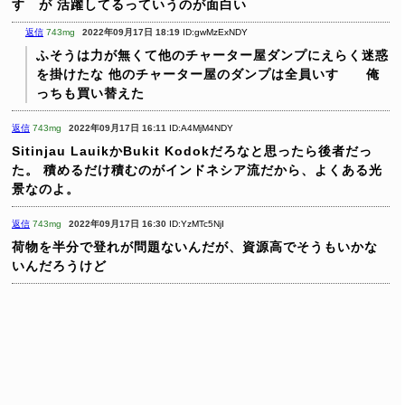
すゞが
活躍してるっていうのが面白い
返信
743mg
2022年09月17日 18:19
ID:gwMzExNDY
ふそうは力が無くて他のチャーター屋ダンプにえらく迷惑
を掛けたな
他のチャーター屋のダンプは全員いすゞ 俺
っちも買い替えた
返信
743mg
2022年09月17日 16:11
ID:A4MjM4NDY
Sitinjau LauikかBukit Kodokだろなと思ったら後者だっ
た。
積めるだけ積むのがインドネシア流だから、よくある光
景なのよ。
返信
743mg
2022年09月17日 16:30
ID:YzMTc5NjI
荷物を半分で登れが問題ないんだが、資源高でそうもいかな
いんだろうけど