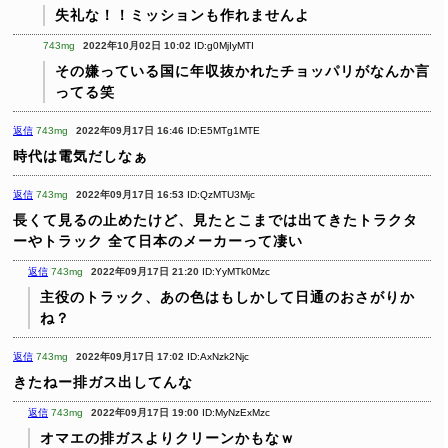
失礼な！！ミッションも作れませんよ
743mg
2022年10月02日 10:02
ID:g0MjIyMTI
その嫌っている国に年収抜かれたチョッパリがなんか言
ってる笑
返信
743mg
2022年09月17日 16:46
ID:E5MTg1MTE
時代は電気だしなぁ
返信
743mg
2022年09月17日 16:53
ID:QzMTU3Mjc
長くて見るの止めたけど、見たとこまでは出てきたトラクタ
ーやトラック
全て日本のメーカーって凄い
返信
743mg
2022年09月17日 21:20
ID:YyMTk0Mzc
主役のトラック、あの色はもしかして日通のおさがりか
ね？
返信
743mg
2022年09月17日 17:02
ID:AxNzk2Njc
きたねー排ガス出してんな
返信
743mg
2022年09月17日 19:00
ID:MyNzExMzc
オマエの排ガスよりクリーンかもなｗ