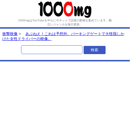
1000mgはYouTubeを中心に今ネットで話題の動画を集めています。
幅
広いジャンルを毎日更新。
衝撃映像
>
あぶねえ！これは予想外。パーキングゲートで大怪我しか
けた女性ドライバーの映像。