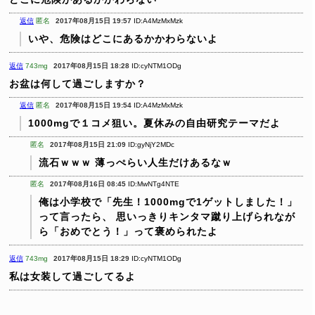
返信
匿名
2017年08月15日 19:57
ID:A4MzMxMzk
いや、危険はどこにあるかかわらないよ
返信
743mg
2017年08月15日 18:28
ID:cyNTM1ODg
お盆は何して過ごしますか？
返信
匿名
2017年08月15日 19:54
ID:A4MzMxMzk
1000mgで１コメ狙い。夏休みの自由研究テーマだよ
匿名
2017年08月15日 21:09
ID:gyNjY2MDc
流石ｗｗｗ
薄っぺらい人生だけあるなｗ
匿名
2017年08月16日 08:45
ID:MwNTg4NTE
俺は小学校で「先生！1000mgで1ゲットしました！」
って言ったら、
思いっきりキンタマ蹴り上げられなが
ら「おめでとう！」って褒められたよ
返信
743mg
2017年08月15日 18:29
ID:cyNTM1ODg
私は女装して過ごしてるよ