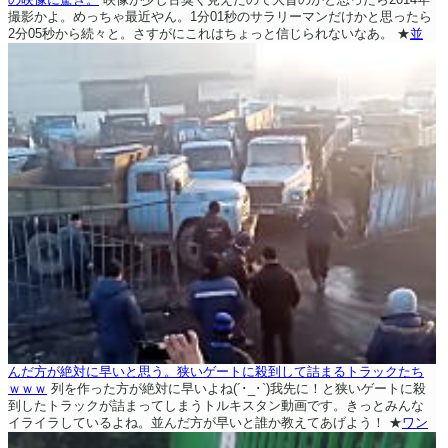
撮影かよ。めっちゃ最近やん。1分01秒のサラリーマンだけかと思ったら
2分05秒から続々と。さすがにこれはちょっと信じられないなあ。
★
並
んだ方が絶対に早いと思う。狭いゲートに殺到して詰まるトラックたち
ｗｗｗ
列を作った方が絶対に早いよね(´･_･`)我先に！と狭いゲートに殺
到したトラックが詰まってしまうトルキスタン動画です。きっとみんな
イライラしているよね。並んだ方が早いと誰か教えてあげよう！
★
ワン