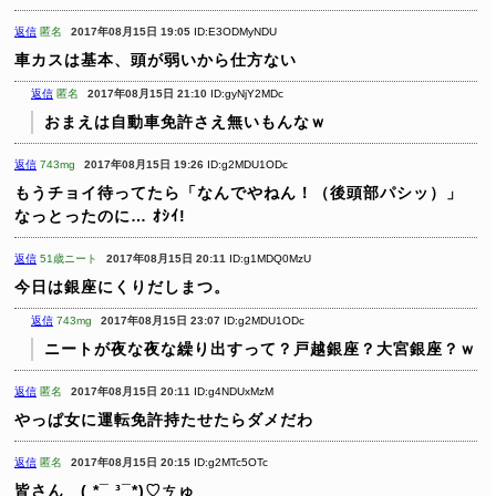
返信
匿名
2017年08月15日 19:05
ID:E3ODMyNDU
車カスは基本、頭が弱いから仕方ない
返信
匿名
2017年08月15日 21:10
ID:gyNjY2MDc
おまえは自動車免許さえ無いもんなｗ
返信
743mg
2017年08月15日 19:26
ID:g2MDU1ODc
もうチョイ待ってたら「なんでやねん！（後頭部パシッ）」
なっとったのに… ｵｼｲ!
返信
51歳ニート
2017年08月15日 20:11
ID:g1MDQ0MzU
今日は銀座にくりだしまつ。
返信
743mg
2017年08月15日 23:07
ID:g2MDU1ODc
ニートが夜な夜な繰り出すって？戸越銀座？大宮銀座？ｗ
返信
匿名
2017年08月15日 20:11
ID:g4NDUxMzM
やっぱ女に運転免許持たせたらダメだわ
返信
匿名
2017年08月15日 20:15
ID:g2MTc5OTc
皆さん ( *¯ ³¯*)♡ㄘゅ