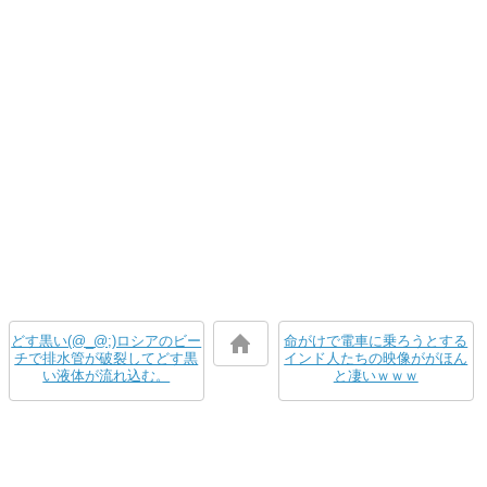
どす黒い(@_@;)ロシアのビー
命がけで電車に乗ろうとする
チで排水管が破裂してどす黒
インド人たちの映像ががほん
い液体が流れ込む。
と凄いｗｗｗ