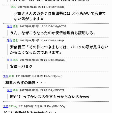
匿名
2017年08月24日 23:54
ID:kyMzY5ODQ
パヨクさんのガチテロ集団勢には
どうあがいても勝て
ない気がしますｗ
返信
匿名
2017年08月15日 19:30
ID:M2Mjg1OTM
うん、なぜこうなったのか安倍総理自ら証明しろ。
返信
匿名
2017年08月15日 20:06
ID:A3Nzk3NjY
安倍晋三「その件につきましては、パヨクの頭が足りない
からこうなったのであります」
返信
匿名
2017年08月16日 01:20
ID:M1MjUzNzE
安倍＝パヨク
返信
匿名
2017年08月15日 18:20
ID:AzODQzNzQ
↑相変わらずの脳無・・・
返信
匿名
2017年08月15日 22:06
ID:kyNTI5OTA
誰が？
ってかレスの仕方も分からないのかww
返信
743mg
2017年08月15日 18:27
ID:cyNTM1ODg
どこに危険があるかかわらない