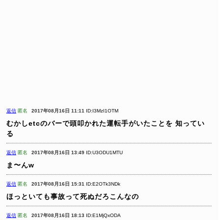
返信
匿名
2017年08月16日 11:11
ID:I3MzI1OTM
むかしetcのバーで頭叩かれた運転手がいたことを
知ってい
る
返信
匿名
2017年08月16日 13:49
ID:U3ODU1MTU
ま〜んw
返信
匿名
2017年08月16日 15:31
ID:E2OTk3NDk
ほっといても事故って死ぬだろこんなの
返信
匿名
2017年08月16日 18:13
ID:E1MjQxODA