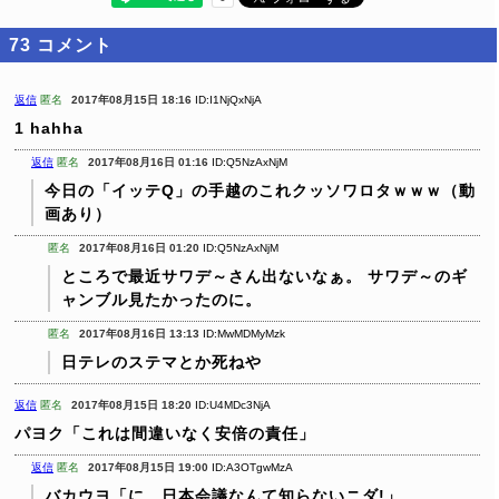
73
コメント
返信
匿名
2017年08月15日 18:16
ID:I1NjQxNjA
1 hahha
返信
匿名
2017年08月16日 01:16
ID:Q5NzAxNjM
今日の「イッテQ」の手越のこれクッソワロタｗｗｗ（動
画あり）
匿名
2017年08月16日 01:20
ID:Q5NzAxNjM
ところで最近サワデ～さん出ないなぁ。
サワデ～のギ
ャンブル見たかったのに。
匿名
2017年08月16日 13:13
ID:MwMDMyMzk
日テレのステマとか死ねや
返信
匿名
2017年08月15日 18:20
ID:U4MDc3NjA
パヨク「これは間違いなく安倍の責任」
返信
匿名
2017年08月15日 19:00
ID:A3OTgwMzA
バカウヨ「に、日本会議なんて知らないニダ!」