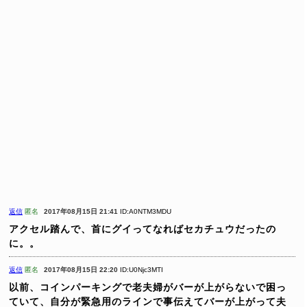
返信
匿名
2017年08月15日 21:41
ID:A0NTM3MDU
アクセル踏んで、首にグイってなればセカチュウだったの
に。。
返信
匿名
2017年08月15日 22:20
ID:U0Njc3MTI
以前、コインパーキングで老夫婦がバーが上がらないで困っ
ていて、自分が緊急用のラインで事伝えてバーが上がって夫