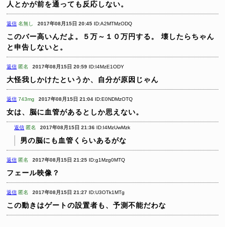
人とかが前を通っても反応しない。
返信
名無し
2017年08月15日 20:45
ID:A2MTMzODQ
このバー高いんだよ。５万～１０万円する。
壊したらちゃん
と申告しないと。
返信
匿名
2017年08月15日 20:59
ID:I4MzE1ODY
大怪我しかけたというか、自分が原因じゃん
返信
743mg
2017年08月15日 21:04
ID:E0NDMzOTQ
女は、脳に血管があるとしか思えない。
返信
匿名
2017年08月15日 21:36
ID:I4MzUwMzk
男の脳にも血管くらいあるがな
返信
匿名
2017年08月15日 21:25
ID:g1Mzg0MTQ
フェール映像？
返信
匿名
2017年08月15日 21:27
ID:U3OTk1MTg
この動きはゲートの設置者も、予測不能だわな