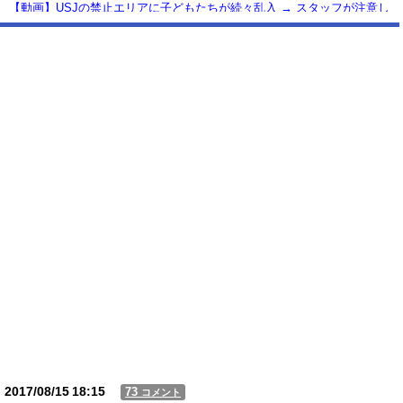
【動画】USJの禁止エリアに子どもたちが続々乱入 → スタッフが注意し
ても止まらない事態に
Powered by livedoor 相互RSS
2017/08/15
18:15
73
コメント