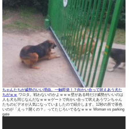
ちゃんたちが威勢のいい理由。一触即発！？向かい合って吠えあう犬た
ちがｗｗ
ワロタ。戦わないのかよｗｗｗ壁がある時だけ威勢がいいのは
人も犬も同じなんだなｗｗｗゲートで向かい合って吠えあうワンちゃん
たちのビデオが人気になっていましたので紹介します。12秒の所で茶色
いのが「えっ？開くの？」ってたじろいでるなｗｗｗ
Woman vs parking
gate