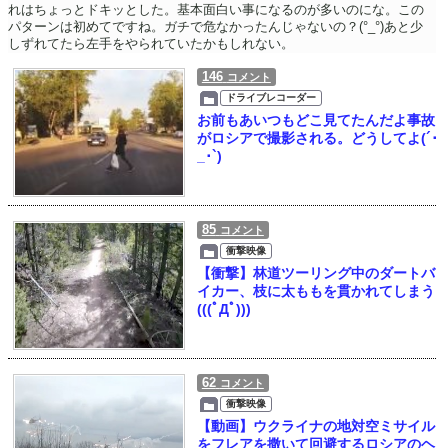
れはちょっとドキッとした。基本面白い事になるのが多いのにな。この
パターンは初めてですね。ガチで危なかったんじゃないの？(°_°)あと少
しずれてたら左手をやられていたかもしれない。
146
コメント
ドライブレコーダー
お前もあいつもどこ見てたんだよ事故
がロシアで撮影される。どうしてよ(´･
_･`)
85
コメント
衝撃映像
【衝撃】林道ツーリング中のダートバ
イカー、枝に太ももを貫かれてしまう
(((ﾟДﾟ)))
62
コメント
衝撃映像
【動画】ウクライナの地対空ミサイル
をフレアを撒いて回避するロシアのヘ