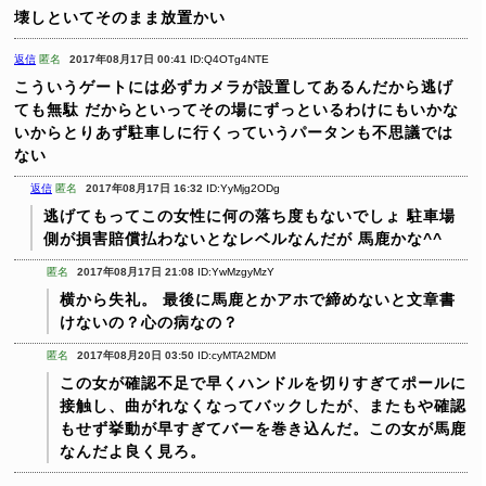
壊しといてそのまま放置かい
返信
匿名
2017年08月17日 00:41
ID:Q4OTg4NTE
こういうゲートには必ずカメラが設置してあるんだから逃げ
ても無駄
だからといってその場にずっといるわけにもいかな
いからとりあず駐車しに行くっていうパータンも不思議では
ない
返信
匿名
2017年08月17日 16:32
ID:YyMjg2ODg
逃げてもってこの女性に何の落ち度もないでしょ
駐車場
側が損害賠償払わないとなレベルなんだが
馬鹿かな^^
匿名
2017年08月17日 21:08
ID:YwMzgyMzY
横から失礼。
最後に馬鹿とかアホで締めないと文章書
けないの？心の病なの？
匿名
2017年08月20日 03:50
ID:cyMTA2MDM
この女が確認不足で早くハンドルを切りすぎてポールに
接触し、曲がれなくなってバックしたが、またもや確認
もせず挙動が早すぎてバーを巻き込んだ。この女が馬鹿
なんだよ良く見ろ。