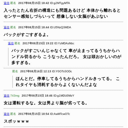
返信
匿名
2017年08月15日 18:42
ID:g2MTgyMTA
入ったとたん右折の構造にも問題あるけど
本体から離れると
センサー感知しづらいって
想像しない女脳があぶない
返信
匿名
2017年08月15日 18:44
ID:U5NzQ3MDA
バックがすごすぎるよ。
返信
匿名
2017年08月15日 19:22
ID:YzMDAzMzc
バックがすごいんじゃなくて
車が止まってるうちからハ
ンドル切るから
こうなったんだろ。
女は頭おかしいのが
多すぎる。
匿名
2017年08月16日 12:13
ID:Y0OTc0ODc
ほんとだ。停車してるうちからハンドルきってる。
こ
れタイヤも消耗するからよくないんだよな
返信
743mg
2017年08月15日 18:46
ID:g1MDU0MzY
女は運転するな。女は男より脳が劣ってる。
返信
匿名
2017年08月15日 18:54
ID:AwMTcwOTc
スポッｗｗｗ