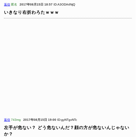
返信
匿名
2017年08月15日 18:57
ID:A3ODA4NjQ
いきなり右折わろたｗｗｗ
返信
743mg
2017年08月15日 19:00
ID:gyNTgxNTc
左手が危ない？ どう危ないんだ？顔の方が危ないんじゃない
か？