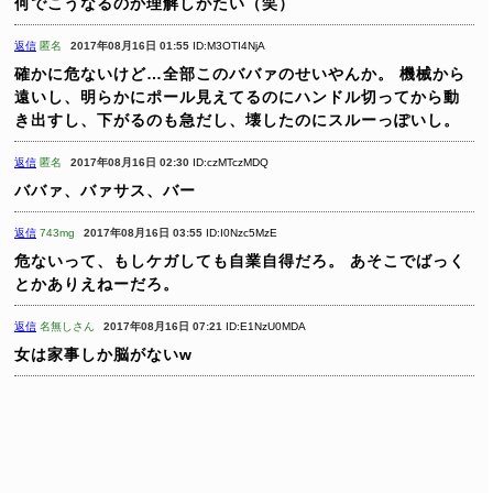
何でこうなるのか理解しがたい（笑）
返信
匿名
2017年08月16日 01:55
ID:M3OTI4NjA
確かに危ないけど…全部このババァのせいやんか。
機械から
遠いし、明らかにポール見えてるのにハンドル切ってから動
き出すし、下がるのも急だし、壊したのにスルーっぽいし。
返信
匿名
2017年08月16日 02:30
ID:czMTczMDQ
ババァ、バァサス、バー
返信
743mg
2017年08月16日 03:55
ID:I0Nzc5MzE
危ないって、もしケガしても自業自得だろ。
あそこでばっく
とかありえねーだろ。
返信
名無しさん
2017年08月16日 07:21
ID:E1NzU0MDA
女は家事しか脳がないw