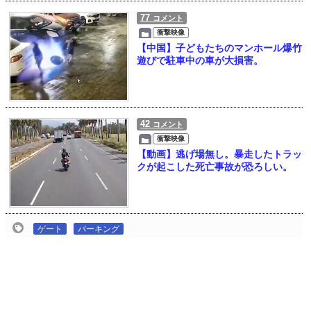
77
コメント
衝撃映像
【中国】子どもたちのマンホール爆竹
遊びで駐車中の車が大損害。
42
コメント
衝撃映像
【動画】逃げ場無し。暴走したトラッ
クが起こした死亡事故が恐ろしい。
ゲート
パーキング