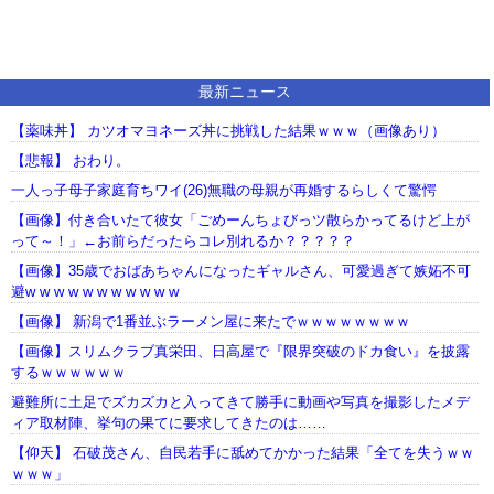
最新ニュース
【薬味丼】 カツオマヨネーズ丼に挑戦した結果ｗｗｗ（画像あり）
【悲報】 おわり。
一人っ子母子家庭育ちワイ(26)無職の母親が再婚するらしくて驚愕
【画像】付き合いたて彼女「ごめーんちょびっツ散らかってるけど上が
って～！」←お前らだったらコレ別れるか？？？？？
【画像】35歳でおばあちゃんになったギャルさん、可愛過ぎて嫉妬不可
避w w w w w w w w w w w
【画像】 新潟で1番並ぶラーメン屋に来たでｗｗｗｗｗｗｗｗ
【画像】スリムクラブ真栄田、日高屋で『限界突破のドカ食い』を披露
するｗｗｗｗｗｗ
避難所に土足でズカズカと入ってきて勝手に動画や写真を撮影したメデ
ィア取材陣、挙句の果てに要求してきたのは……
【仰天】 石破茂さん、自民若手に舐めてかかった結果「全てを失うｗｗ
ｗｗｗ」