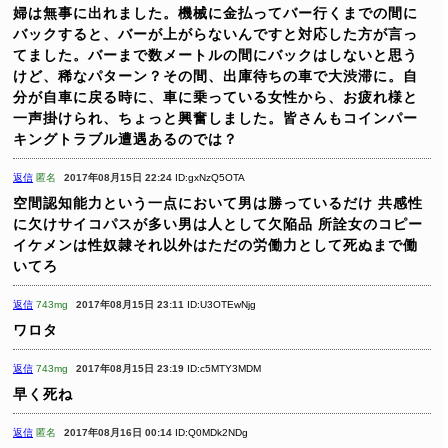
婦は無事に出れました。機械に金払ってバー行くまでの間に
バックすると、バーが上がらないんですと対応した方が言っ
てました。バーまで数メートルの間にバックはしないと思う
けど、稀なパターン？その間、出庫待ちの車で大渋滞に。自
分が自車に戻る時に、車に乗っている女性から、お疲れ様と
一声掛けられ、ちょっと興奮しました。皆さんもコインパー
キングトラブル遭遇あるのでは？
返信
匿名
2017年08月15日 22:24
ID:gxNzQ5OTA
空間認知能力という一点において男は勝っているだけ
共感性
に欠けサイコパスが多い男は人として欠陥品
所詮女のコピー
イケメンは性奴隷それ以外はただの労働力として死ぬまで働
いてろ
返信
743mg
2017年08月15日 23:11
ID:U3OTEwNjg
ワロタ
返信
743mg
2017年08月15日 23:19
ID:c5MTY3MDM
早く死ね
返信
匿名
2017年08月16日 00:14
ID:Q0MDk2NDg