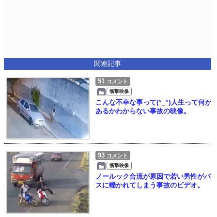
関連記事
51
コメント
衝撃映像
こんな不幸な事って(°_°)人生って何が
あるかわからない事故の映像。
93
コメント
衝撃映像
ノールック合流が原因で若い男性がバ
スに轢かれてしまう事故のビデオ。