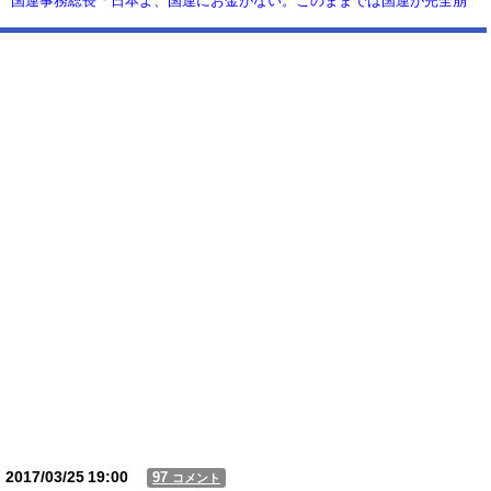
国連事務総長「日本よ、国連にお金がない。このままでは国連が完全崩
壊する。助けろ」
【動画】USJの禁止エリアに子どもたちが続々乱入 → スタッフが注意し
ても止まらない事態に
Powered by livedoor 相互RSS
2017/03/25
19:00
97
コメント