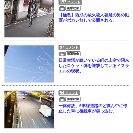
157
コメント
衝撃映像
【極悪】西成の放火殺人容疑の男の動
画がボカシ無しで公開される。
97
コメント
衝撃映像
日常生活が続いている町の上空で飛来
したロケット弾を迎撃しているイスラ
エルの現状。
54
コメント
衝撃映像
一体何故。6車線道路のど真ん中に停
止した車に後続車が突っ込む。