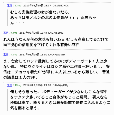
返信
743mg
2017年03月25日 23:37
ID:k1NjE3NDc
むしろ安倍総理の命が危ないだろ。
あっちはモノホンの北の工作員が（ｒｙ
正男ちゃ
ん・・・
返信
743mg
2017年03月25日 19:44
ID:I1Njg1MjE
れんほうなんか何の意味も無いわｗ
むしろ存在してるだけで
民主党()の信用度を下げてくれる有難い存在
返信
743mg
2017年03月25日 19:50
ID:U4NjQ3MjM
ま、亡命してロシア批判してるのにボディーガード１人は少
ない罠。
特にウクライナはロシア系や工作員一杯いるし。
安
倍は、チョッキ着たSPが常に４人以上いるから難しい。
普通
の議員は１人のSP。
返信
743mg
2017年03月25日 21:38
ID:UxNjkyODg
俺もそう思った。
ボディーガードが少ないしこんな街中
をテクテク歩いてること自体がちょっと疑問。
要人なら
移動は車で、降りるときは最短距離で建物に入れるように
気を配ると思う。