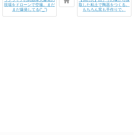
現場をドローンで空撮。まだ
取した粘土で陶器をつくる。
まだ爆発してる(°_°)
もちろん窯も手作りで。