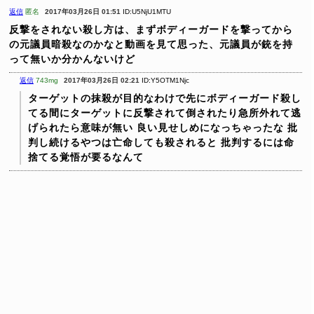
返信
匿名
2017年03月26日 01:51
ID:U5NjU1MTU
反撃をされない殺し方は、まずボディーガードを撃ってから
の元議員暗殺なのかなと動画を見て思った、元議員が銃を持
って無いか分かんないけど
返信
743mg
2017年03月26日 02:21
ID:Y5OTM1Njc
ターゲットの抹殺が目的なわけで先にボディーガード殺し
てる間にターゲットに反撃されて倒されたり急所外れて逃
げられたら意味が無い
良い見せしめになっちゃったな
批
判し続けるやつは亡命しても殺されると
批判するには命
捨てる覚悟が要るなんて