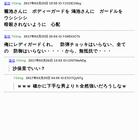
返信
743mg
2017年03月25日 19:55
ID:Y2ODE2Mzg
籠池さんに ボディーガードを
鴻池さんに ガードルを
ウシシシシ
暗殺されないように 心配
返信
743mg
2017年03月25日 20:04
ID:Y4MDI3OTk
俺にレディガードくれ。 防弾チョッキはいらない、全て
の 防御はいらない・・・・から、無抵抗で・・・
返信
743mg
2017年03月26日 13:03
ID:U3NTMwNDg
沙保里でいい？
743mg
2017年03月29日 04:05
ID:E5OTQyNTg
ｗｗｗ
確かに下手な男よりｈ全然強いだろうしなｗ