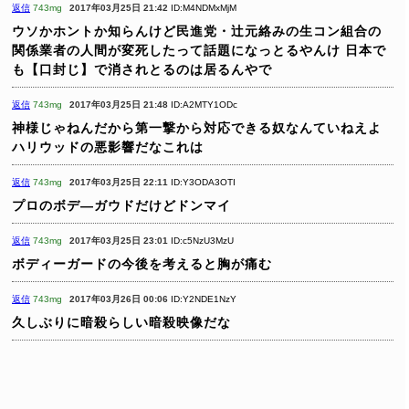
返信
743mg
2017年03月25日 21:42
ID:M4NDMxMjM
ウソかホントか知らんけど民進党・辻元絡みの生コン組合の
関係業者の人間が変死したって話題になっとるやんけ
日本で
も【口封じ】で消されとるのは居るんやで
返信
743mg
2017年03月25日 21:48
ID:A2MTY1ODc
神様じゃねんだから第一撃から対応できる奴なんていねえよ
ハリウッドの悪影響だなこれは
返信
743mg
2017年03月25日 22:11
ID:Y3ODA3OTI
プロのボデ―ガウドだけどドンマイ
返信
743mg
2017年03月25日 23:01
ID:c5NzU3MzU
ボディーガードの今後を考えると胸が痛む
返信
743mg
2017年03月26日 00:06
ID:Y2NDE1NzY
久しぶりに暗殺らしい暗殺映像だな