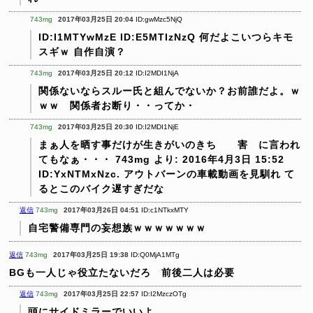
743mg
2017年03月25日 20:04
ID:gwMzc5NjQ
ID:I1MTYwMzE
ID:E5MTIzNzQ
何だよこいつらキモ
スギｗ
自作自演？
743mg
2017年03月25日 20:12
ID:I2MDI1NjA
関係ないならスルー氏と組んでないか？お前誰だよ。ｗ
ｗｗ 関係者お断り・・ってか・
743mg
2017年03月25日 20:30
ID:I2MDI1NjE
まぁ人を晒す事だけが生きがいのきち 害 に言われ
てもなぁ・・・
743mg より: 2016年4月3日 15:52
ID:YxNTMxNzc. アウトバーンの車載動画を見馴れ て
るとこのバイク遅すぎだな
返信
743mg
2017年03月26日 04:51
ID:c1NTkxMTY
自宅警備専門の妄想族ｗｗｗｗｗｗｗ
返信
743mg
2017年03月25日 19:38
ID:Q0MjA1MTg
BGも一人じゃ役立たないだろ 前後二人は必要
返信
743mg
2017年03月25日 22:57
ID:I2MzczOTg
頭にサイドミラーでいいよ