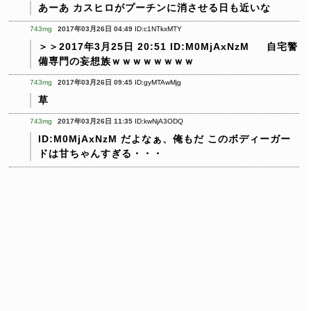
あーあ
カスヒロがプーチンに消させる日も近いな
743mg
2017年03月26日 04:49
ID:c1NTkxMTY
＞＞2017年3月25日 20:51 ID:M0MjAxNzM
自宅警
備専門の妄想族ｗｗｗｗｗｗｗｗ
743mg
2017年03月26日 09:45
ID:gyMTAwMjg
草
743mg
2017年03月26日 11:35
ID:kwNjA3ODQ
ID:M0MjAxNzM
だよなぁ、俺もだ
このボディーガー
ドは甘ちゃんすぎる・・・