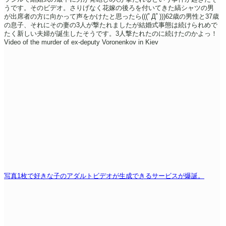
うです。そのビデオ。さりげなく花嫁の後ろを付いてきた縞シャツの男
が出席者の方に向かって声をかけたと思ったら(((ﾟДﾟ)))62歳の男性と37歳
の息子、それにその妻の3人が撃たれましたが結婚式事態は続けられめで
たく新しい夫婦が誕生したそうです。3人撃たれたのに続けたのかよっ！
Video of the murder of ex-deputy Voronenkov in Kiev
写真1枚で好きな子のアダルトビデオが生成できるサービスが爆誕。