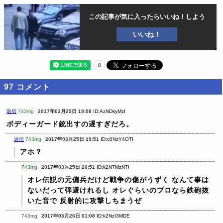
この記事が気に入ったら
いいね！しよう
いいね！
97
コメント
返信
743mg
2017年03月25日 19:08
ID:AzNDkyMzI
ボディーガード銃出すの遅すぎだろ。
返信
743mg
2017年03月25日 19:51
ID:c0NzY4OTI
アホ？
743mg
2017年03月25日 20:51
ID:k2NTMzNTI
オレ伝説の元傭兵だけど戦争の傷がうずく
なんて事は
ないだって弾避けれるし
オレぐらいのプロなら鉄砲抜
いた音で
反射的に攻撃しちまうぜ
743mg
2017年03月26日 01:08
ID:k2NzI3MDE