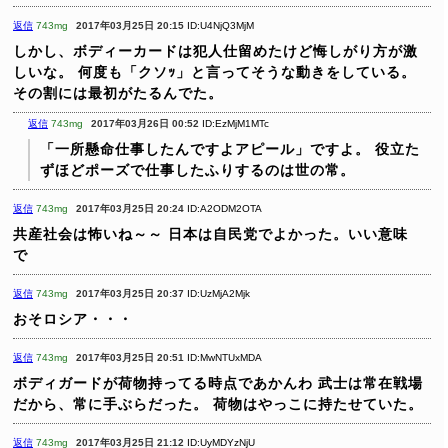
返信
743mg
2017年03月25日 20:15
ID:U4NjQ3MjM
しかし、ボディーカードは犯人仕留めたけど悔しがり方が激
しいな。
何度も「クソｯ」と言ってそうな動きをしている。
その割には最初がたるんでた。
返信
743mg
2017年03月26日 00:52
ID:EzMjM1MTc
「一所懸命仕事したんですよアピール」ですよ。
役立た
ずほどポーズで仕事したふりするのは世の常。
返信
743mg
2017年03月25日 20:24
ID:A2ODM2OTA
共産社会は怖いね～～
日本は自民党でよかった。いい意味
で
返信
743mg
2017年03月25日 20:37
ID:UzMjA2Mjk
おそロシア・・・
返信
743mg
2017年03月25日 20:51
ID:MwNTUxMDA
ボディガードが荷物持ってる時点であかんわ
武士は常在戦場
だから、常に手ぶらだった。
荷物はやっこに持たせていた。
返信
743mg
2017年03月25日 21:12
ID:UyMDYzNjU