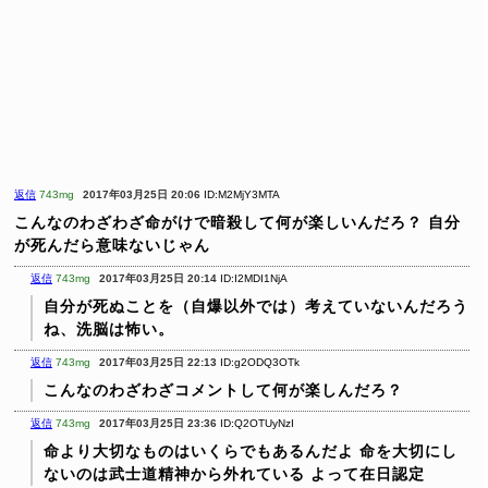
返信
743mg
2017年03月25日 20:06
ID:M2MjY3MTA
こんなのわざわざ命がけで暗殺して何が楽しいんだろ？
自分
が死んだら意味ないじゃん
返信
743mg
2017年03月25日 20:14
ID:I2MDI1NjA
自分が死ぬことを（自爆以外では）考えていないんだろう
ね、洗脳は怖い。
返信
743mg
2017年03月25日 22:13
ID:g2ODQ3OTk
こんなのわざわざコメントして何が楽しんだろ？
返信
743mg
2017年03月25日 23:36
ID:Q2OTUyNzI
命より大切なものはいくらでもあるんだよ
命を大切にし
ないのは武士道精神から外れている
よって在日認定