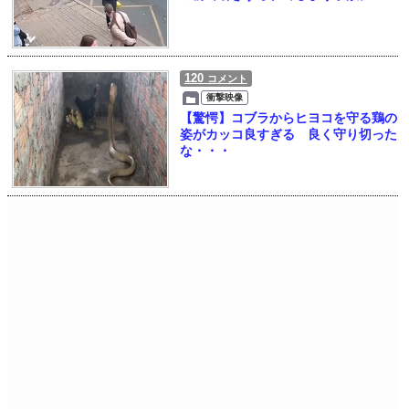
120
コメント
衝撃映像
【驚愕】コブラからヒヨコを守る鶏の
姿がカッコ良すぎる 良く守り切った
な・・・