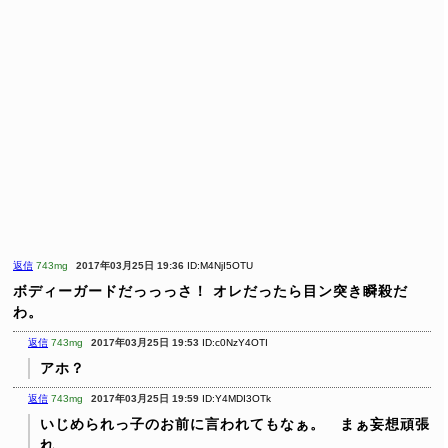
返信
743mg
2017年03月25日 19:36
ID:M4NjI5OTU
ボディーガードだっっっさ！
オレだったら目ン突き瞬殺だ
わ。
返信
743mg
2017年03月25日 19:53
ID:c0NzY4OTI
アホ？
返信
743mg
2017年03月25日 19:59
ID:Y4MDI3OTk
いじめられっ子のお前に言われてもなぁ。 まぁ妄想頑張
れ