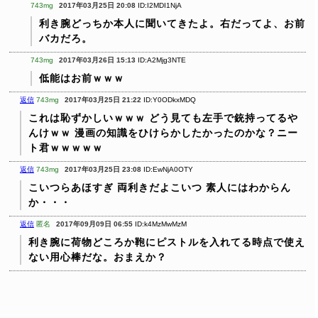
743mg
2017年03月25日 20:08
ID:I2MDI1NjA
利き腕どっちか本人に聞いてきたよ。右だってよ、お前
バカだろ。
743mg
2017年03月26日 15:13
ID:A2Mjg3NTE
低能はお前ｗｗｗ
返信
743mg
2017年03月25日 21:22
ID:Y0ODkxMDQ
これは恥ずかしいｗｗｗ
どう見ても左手で銃持ってるや
んけｗｗ
漫画の知識をひけらかしたかったのかな？ニー
ト君ｗｗｗｗｗ
返信
743mg
2017年03月25日 23:08
ID:EwNjA0OTY
こいつらあほすぎ
両利きだよこいつ
素人にはわからん
か・・・
返信
匿名
2017年09月09日 06:55
ID:k4MzMwMzM
利き腕に荷物どころか鞄にピストルを入れてる時点で使え
ない用心棒だな。おまえか？