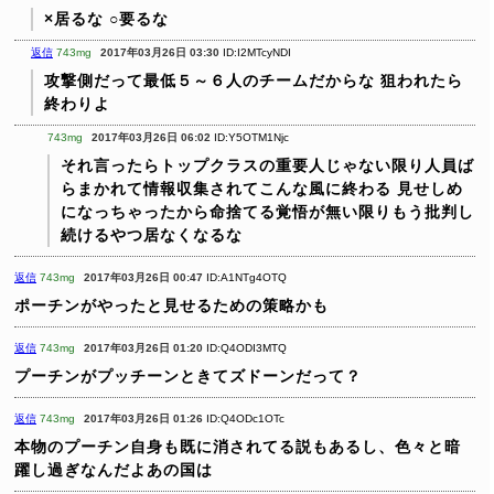
×居るな
○要るな
返信
743mg
2017年03月26日 03:30
ID:I2MTcyNDI
攻撃側だって最低５～６人のチームだからな
狙われたら
終わりよ
743mg
2017年03月26日 06:02
ID:Y5OTM1Njc
それ言ったらトップクラスの重要人じゃない限り人員ば
らまかれて情報収集されてこんな風に終わる
見せしめ
になっちゃったから命捨てる覚悟が無い限りもう批判し
続けるやつ居なくなるな
返信
743mg
2017年03月26日 00:47
ID:A1NTg4OTQ
ポーチンがやったと見せるための策略かも
返信
743mg
2017年03月26日 01:20
ID:Q4ODI3MTQ
プーチンがプッチーンときてズドーンだって？
返信
743mg
2017年03月26日 01:26
ID:Q4ODc1OTc
本物のプーチン自身も既に消されてる説もあるし、色々と暗
躍し過ぎなんだよあの国は