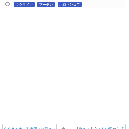
ウクライナ
プーチン
ボロネンコフ
ウクライナの武器庫大爆発の
【例の人】白アリの塚から採