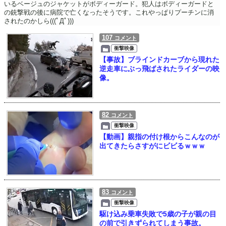
いるベージュのジャケットがボディーガード。犯人はボディーガードと
の銃撃戦の後に病院で亡くなったそうです。これやっぱりプーチンに消
されたのかしら(((ﾟДﾟ)))
107
コメント
衝撃映像
【事故】ブラインドカーブから現れた
逆走車にぶっ飛ばされたライダーの映
像。
82
コメント
衝撃映像
【動画】親指の付け根からこんなのが
出てきたらさすがにビビるｗｗｗ
83
コメント
衝撃映像
駆け込み乗車失敗で5歳の子が親の目
の前で引きずられてしまう事故。