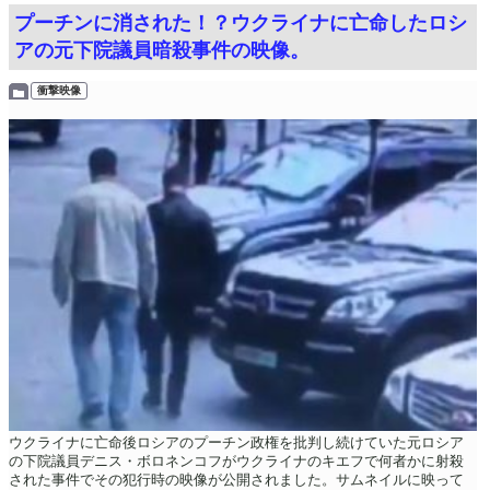
プーチンに消された！？ウクライナに亡命したロシ
アの元下院議員暗殺事件の映像。
衝撃映像
ウクライナに亡命後ロシアのプーチン政権を批判し続けていた元ロシア
の下院議員デニス・ボロネンコフがウクライナのキエフで何者かに射殺
された事件でその犯行時の映像が公開されました。サムネイルに映って