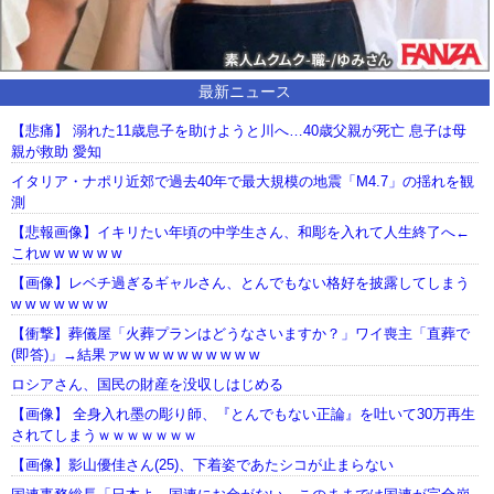
最新ニュース
【悲痛】 溺れた11歳息子を助けようと川へ…40歳父親が死亡 息子は母
親が救助 愛知
イタリア・ナポリ近郊で過去40年で最大規模の地震「M4.7」の揺れを観
測
【悲報画像】イキリたい年頃の中学生さん、和彫を入れて人生終了へ←
これw w w w w w
【画像】レベチ過ぎるギャルさん、とんでもない格好を披露してしまう
w w w w w w w
【衝撃】葬儀屋「火葬プランはどうなさいますか？」ワイ喪主「直葬で
(即答)」→結果ァw w w w w w w w w w
ロシアさん、国民の財産を没収しはじめる
【画像】 全身入れ墨の彫り師、『とんでもない正論』を吐いて30万再生
されてしまうｗｗｗｗｗｗｗ
【画像】影山優佳さん(25)、下着姿であたシコが止まらない