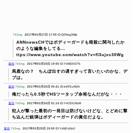
743mg
2017年03月27日 17:05
ID:Q0Nzg3Mjk
ANNnewsCHではボディーガードも暗殺に関与したか
のような編集をしてる…
ttps://www.youtube.com/watch?v=fI3ujxc30Wg
返信
743mg
2017年03月25日 19:55
ID:Y4MDI3OTk
馬鹿なの？ ちんぽ出すの遅すぎって言いたいのかな、デ
ブは。
返信
743mg
2017年03月26日 00:41
ID:k4NTczNDA
俺だったら0.5秒でHSツータップ余裕なんだがな・・・
返信
743mg
2017年03月26日 01:14
ID:Y4ODI1MzM
犯人が撃った最初の一発目は防げないけどな、とどめに撃
ち込んだ銃弾はボディーガードの責任だよな。
返信
743mg
2017年03月25日 19:09
ID:YzMjYyNzU