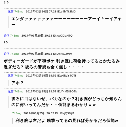
1?
返信
743mg
2017年03月26日 07:29
ID:c4MTk3MDI
エンダァァァァァァァーーーーーーーーアーイ＾ーイアヤ
ー
返信
743mg
2017年03月25日 19:23
ID:kwODIzNTQ
!?
返信
743mg
2017年03月25日 19:33
ID:U4NjQ3MjM
ボディーガードが平和ボケ
利き腕に荷物持ってるとかたるみ
過ぎだろ?
後ろの警戒も全く無し・・・・
返信
743mg
2017年03月25日 19:52
ID:c0NzY4OTI
アホ？
返信
743mg
2017年03月25日 19:57
ID:Y4MDI3OTk
後ろに目はないぜ、バカなのか？利き腕がどっちか知らん
のに何いってんだか・・低能まるわかりｗｗ
743mg
2017年03月25日 20:02
ID:U4NjQ3MjM
利き腕は左だよ
銃撃ってるの見れば分かるだろ低能w