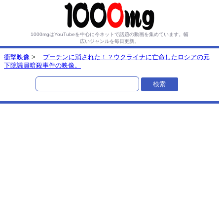
1000mgはYouTubeを中心に今ネットで話題の動画を集めています。
幅
広いジャンルを毎日更新。
衝撃映像
>
プーチンに消された！？ウクライナに亡命したロシアの元
下院議員暗殺事件の映像。