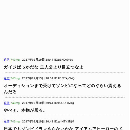
返信
743mg
2017年02月19日 18:47
ID:g3NDk0Njc
ガイジばっかだな
主人公より目立つなよ
返信
743mg
2017年02月19日 18:51
ID:U1OTkyNzQ
オーディションまで受けてゾンビになってどのぐらい貰える
んだろ
返信
743mg
2017年02月19日 20:41
ID:k0ODI1MTg
やべぇ。本物が居る。
返信
743mg
2017年02月19日 20:46
ID:g4NTY3NjM
日本でもゾンビドラマやらないかな
アイアムアヒーローのド