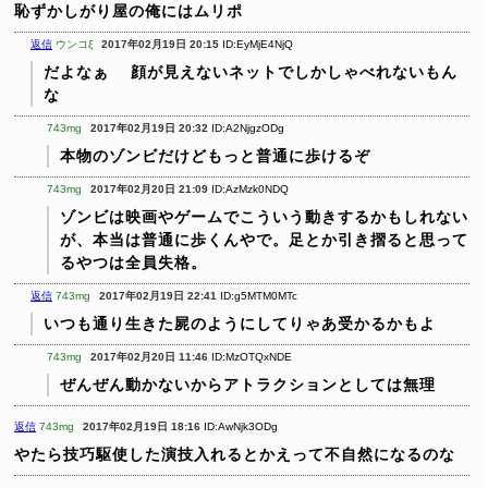
恥ずかしがり屋の俺にはムリポ
返信
ウンコξ
2017年02月19日 20:15
ID:EyMjE4NjQ
だよなぁ
顔が見えないネットでしかしゃべれないもん
な
743mg
2017年02月19日 20:32
ID:A2NjgzODg
本物のゾンビだけどもっと普通に歩けるぞ
743mg
2017年02月20日 21:09
ID:AzMzk0NDQ
ゾンビは映画やゲームでこういう動きするかもしれない
が、本当は普通に歩くんやで。足とか引き摺ると思って
るやつは全員失格。
返信
743mg
2017年02月19日 22:41
ID:g5MTM0MTc
いつも通り生きた屍のようにしてりゃあ受かるかもよ
743mg
2017年02月20日 11:46
ID:MzOTQxNDE
ぜんぜん動かないからアトラクションとしては無理
返信
743mg
2017年02月19日 18:16
ID:AwNjk3ODg
やたら技巧駆使した演技入れるとかえって不自然になるのな