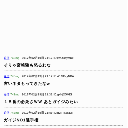
返信
743mg
2017年02月19日 21:12
ID:kwODcyMDk
そりゃ宮崎駿も怒るわな
返信
743mg
2017年02月19日 21:17
ID:A1MDcyNDA
古いネタもってきたなw
返信
743mg
2017年02月19日 21:32
ID:gxNjQ5MDI
１８番の必死さＷＷ
あとガイジみたい
返信
743mg
2017年02月19日 21:49
ID:gyNTk2NDc
ガイジNO1選手権