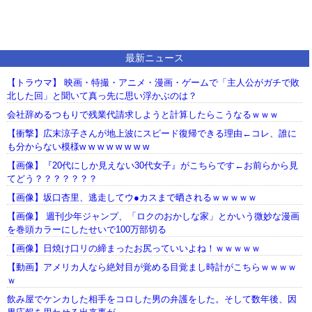
最新ニュース
【トラウマ】 映画・特撮・アニメ・漫画・ゲームで「主人公がガチで敗
北した回」と聞いて真っ先に思い浮かぶのは？
会社辞めるつもりで残業代請求しようと計算したらこうなるｗｗｗ
【衝撃】広末涼子さんが地上波にスピード復帰できる理由←コレ、誰に
も分からない模様w w w w w w w w
【画像】『20代にしか見えない30代女子』がこちらです←お前らから見
てどう？？？？？？？
【画像】坂口杏里、逃走してウ●カスまで晒されるｗｗｗｗｗ
【画像】 週刊少年ジャンプ、「ロクのおかしな家」とかいう微妙な漫画
を巻頭カラーにしたせいで100万部切る
【画像】日焼け口リの締まったお尻っていいよね！ｗｗｗｗｗ
【動画】アメリカ人なら絶対目が覚める目覚まし時計がこちらｗｗｗｗ
ｗ
飲み屋でケンカした相手をコロした男の弁護をした。そして数年後、因