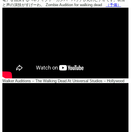
と声の演技がすげーわ。
Zombie Audition for walking dead
（予備）
Walker Auditions – The Walking Dead At Universal Studios – Hollywood