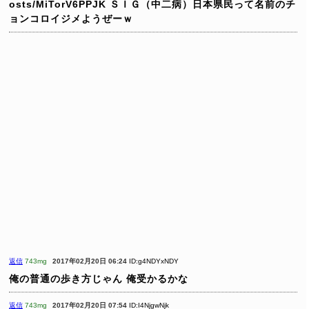
osts/MiTorV6PPJK
ＳＩＧ（中二病）日本県民って名前のチ
ョンコロイジメようぜーｗ
返信
743mg
2017年02月20日 06:24
ID:g4NDYxNDY
俺の普通の歩き方じゃん
俺受かるかな
返信
743mg
2017年02月20日 07:54
ID:I4NjgwNjk