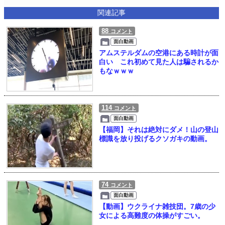
関連記事
88
コメント
面白動画
アムステルダムの空港にある時計が面
白い これ初めて見た人は騙されるか
もなｗｗｗ
114
コメント
面白動画
【福岡】それは絶対にダメ！山の登山
標識を放り投げるクソガキの動画。
74
コメント
面白動画
【動画】ウクライナ雑技団。7歳の少
女による高難度の体操がすごい。