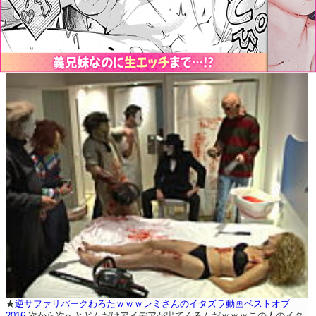
★
逆サファリパークわろたｗｗｗレミさんのイタズラ動画ベストオブ
2016
次から次へとどんだけアイデアが出てくるんだｗｗｗこの人のイタ