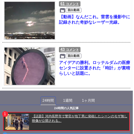
61
コメント
面白動画
【動画】なんだこれ。雷雲を撮影中に
記録された奇妙なレーザー光線。
43
コメント
面白動画
アイデアの勝利。ロッテルダムの医療
センターに設置された「時計」が素晴
らしいと話題に。
24時間
1週間
1ヶ月間
24時間の人気記事
【話題】河内長野市で警官が包丁男に発砲したシーンのモザ無し
映像が公開される。