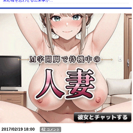
果応報を思わせる出来事が…
【動画】USJの禁止エリアに子どもたちが続々乱入 → スタッフが注意し
ても止まらない事態に
Powered by livedoor 相互RSS
2017/02/19
18:00
42
コメント