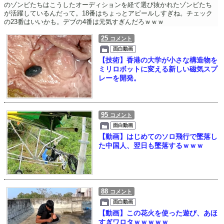
のゾンビたちはこうしたオーディションを経て選び抜かれたゾンビたち
が活躍しているんだって。18番はちょっとアピールしすぎね。チェック
の23番はいいかも。デブの4番は元気すぎんだろｗｗｗ
25
コメント
面白動画
【技術】香港の大学が小さな構造物を
ミリロボットに変える新しい磁気スプ
レーを開発。
95
コメント
面白動画
【動画】はじめてのソロ飛行で墜落し
た中国人、翌日も墜落するｗｗｗ
88
コメント
面白動画
【動画】この花火を使った遊び、あほ
すぎワロタｗｗｗｗｗ