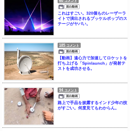
60
コメント
面白動画
これはすごい。320個ものレーザーラ
イトで演出されるプッケルポップのス
テージがヤバい。
185
コメント
面白動画
【動画】遠心力で加速してロケットを
打ち上げる「Spinlaunch」が発射テ
ストを成功させる。
94
コメント
面白動画
路上で手品を披露するインド少年の技
がすごい。何度見てもわからん。