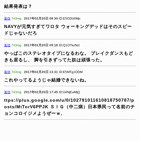
結果発表は？
返信
743mg
2017年02月20日 08:30
ID:E5ODU0Mjc
NAVYが元気すぎてワロタ
ウォーキングデッドはそのスピー
ドじゃないだろ
返信
743mg
2017年02月20日 09:18
ID:Q1OTkzNzI
やっぱこのステレオタイプになるわな。
ブレイクダンスもど
きも居るし、
脚を引きずってた奴は頑張った。
返信
743mg
2017年02月20日 13:31
ID:E5MTg1ODM
これやってるようじゃ結婚できないね。
返信
743mg
2017年02月20日 17:45
ID:U4NjEwMjQ
ttps://plus.google.com/u/0/102791011610818750787/p
osts/MiTorV6PPJK
ＳＩＧ（中二病）日本県民って名前のチ
ョンコロイジメようぜーｗ,