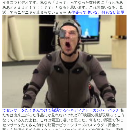
イタズラビデオです。私なら「えっ？」ってなった数秒後に「うわああ
ああえええええ！？！！？？」となると思います。これ面白いなあ。見
返してもニヤニヤが止まらないｗｗｗ
★
俳優って凄いな。何もない部屋
でセンサーをたくさんつけて熱演するベネディクト・カンバーバッチ
私
たちは出来上がった作品しか見れないけれどCG映画の撮影現場ってこう
なっているんだよね。これは素直に凄いと思った。何もない部屋で体に
センサーをたくさん付けて映画ホビットシリーズのスマウグ（黄金の
竜）を熱演するベネディクト・カンバーバッチさんのビデオです。表情