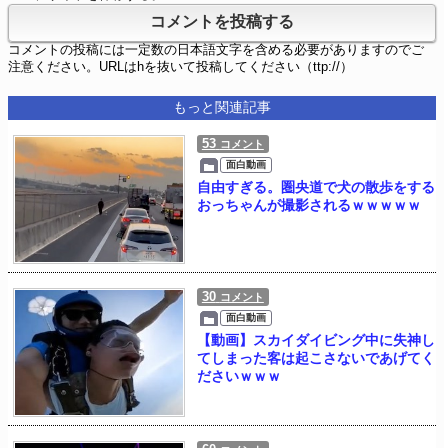
コメントの投稿には一定数の日本語文字を含める必要がありますのでご
注意ください。URLはhを抜いて投稿してください（ttp://）
もっと関連記事
53
コメント
面白動画
自由すぎる。圏央道で犬の散歩をする
おっちゃんが撮影されるｗｗｗｗｗ
30
コメント
面白動画
【動画】スカイダイビング中に失神し
てしまった客は起こさないであげてく
ださいｗｗｗ