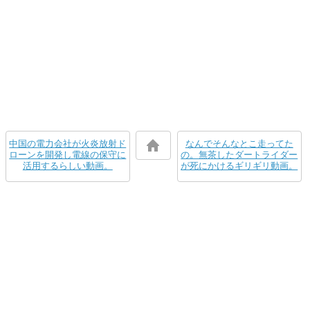
中国の電力会社が火炎放射ド
なんでそんなとこ走ってた
ローンを開発し電線の保守に
の。無茶したダートライダー
活用するらしい動画。
が死にかけるギリギリ動画。