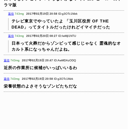
ラマ版
返信
743mg
2017年02月19日 20:58
ID:g3OTc1Mzk
テレビ東京でやっていたよ
「玉川区役所 OF THE
DEAD」ってタイトルだったけれどイマイチだった
返信
743mg
2017年02月20日 08:27
ID:IwMjI1NTU
日本って火葬だからゾンビって感じじゃなく
霊魂的なオ
カルト系になっちゃんだよね。
返信
743mg
2017年02月19日 20:47
ID:AwMDAzODQ
近所の作業所に候補がいっぱいいるわ
返信
743mg
2017年02月19日 20:58
ID:g3OTc1Mzk
栄養状態のよさそうなゾンビたちだな