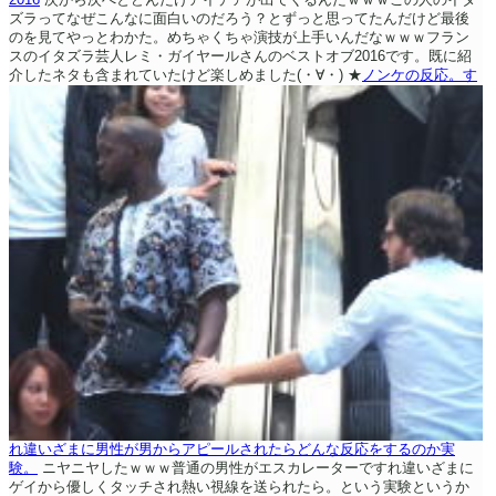
ズラってなぜこんなに面白いのだろう？とずっと思ってたんだけど最後
のを見てやっとわかた。めちゃくちゃ演技が上手いんだなｗｗｗフラン
スのイタズラ芸人レミ・ガイヤールさんのベストオブ2016です。既に紹
介したネタも含まれていたけど楽しめました(・∀・)
★
ノンケの反応。す
れ違いざまに男性が男からアピールされたらどんな反応をするのか実
験。
ニヤニヤしたｗｗｗ普通の男性がエスカレーターですれ違いざまに
ゲイから優しくタッチされ熱い視線を送られたら。という実験というか