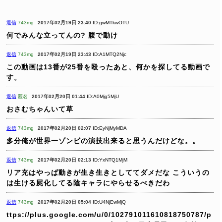
返信
743mg
2017年02月19日 23:40
ID:gwMTkwOTU
何でみんな立ってんの?
腹で動け
返信
743mg
2017年02月19日 23:43
ID:A1MTQ2Njc
この動画は13番が25番を殴ったあと、何かを探してる動画で
す。
返信
匿名
2017年02月20日 01:44
ID:A0Mjg5MjU
おさむちゃんいて草
返信
743mg
2017年02月20日 02:07
ID:EyNjMyMDA
多分俺が世界一ゾンビの演技出来ると思うんだけどな。。
返信
743mg
2017年02月20日 02:13
ID:YxNTQ1MjM
リア充はやっぱ動きが生き生きとしててダメだな
こういうの
は生ける屍化してる陰キャラにやらせるべきだわ
返信
743mg
2017年02月20日 05:04
ID:U4NjEwMjQ
ttps://plus.google.com/u/0/102791011610818750787/p