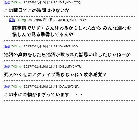
返信
743mg
2017年02月19日 18:23
ID:AyNDcxOTQ
この曜日でこの時間は少ないな
返信
743mg
2017年02月19日 23:48
ID:QzNDE0NDY
諸事情でサザエさん終わるかもしれんから
みんな別れを
惜しんで見る準備してるんや
返信
743mg
2017年02月19日 18:28
ID:c4MTI2ODI
池沼の真似をしたら池沼が殴られた話思い出したじゃねーか
返信
743mg
2017年02月19日 18:41
ID:EyMTY5MTU
死人のくせにアクティブ過ぎじゃね？欧米感覚？
返信
743mg
2017年02月19日 18:43
ID:AwNjY0NjA
この中に本物がまざっています・・・