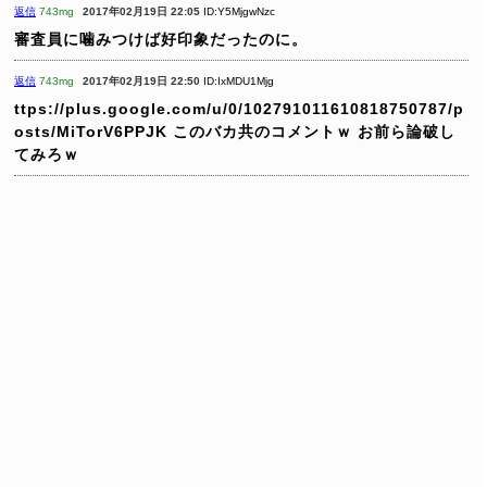
返信
743mg
2017年02月19日 22:05
ID:Y5MjgwNzc
審査員に噛みつけば好印象だったのに。
返信
743mg
2017年02月19日 22:50
ID:IxMDU1Mjg
ttps://plus.google.com/u/0/102791011610818750787/p
osts/MiTorV6PPJK
このバカ共のコメントｗ
お前ら論破し
てみろｗ