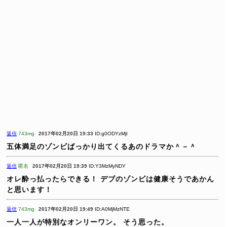
返信
743mg
2017年02月20日 19:33
ID:g0ODYzMjI
五体満足のゾンビばっかり出てくるあのドラマか＾－＾
返信
匿名
2017年02月20日 19:39
ID:Y3MzMyNDY
オレ酔っ払ったらできる！ デブのゾンビは健康そうであかん
と思います！
返信
743mg
2017年02月20日 19:49
ID:A0MjMzNTE
一人一人が特別なオンリーワン。
そう思った。