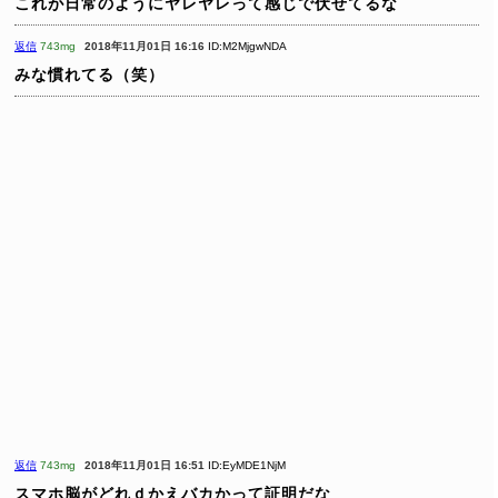
これが日常のようにヤレヤレって感じで伏せてるな
返信
743mg
2018年11月01日 16:16
ID:M2MjgwNDA
みな慣れてる（笑）
返信
743mg
2018年11月01日 16:51
ID:EyMDE1NjM
スマホ脳がどれｄかえバカかって証明だな