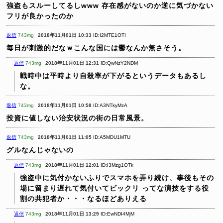
強盗もスルーしてるしwww
存在感がないのか逆に気づかない
フリが良かったのか
返信
743mg
2018年11月01日 10:33
ID:I2MTE1OTI
毎日が刺激的だなｗこんな国には鬱なんか無さそう。
返信
743mg
2018年11月01日 12:31
ID:QwNzY2NDM
戦時中は平時より自殺率が下がるというデータもあるし
な。
返信
743mg
2018年11月01日 10:58
ID:A3NTkyMzA
投資に値しない治安状況の街の日常風景。
返信
743mg
2018年11月01日 11:05
ID:A5MDU1MTU
グルなんじゃないの
返信
743mg
2018年11月01日 12:01
ID:I3Mzg1OTk
強盗中に気付かないふりでスマホを弄り続け、事後もその
場に留まり遅れて気付いてビックリ
ってな演技をする役
割の共犯者か・・・なるほどありえる
返信
743mg
2018年11月01日 13:29
ID:EwNDI4MjM