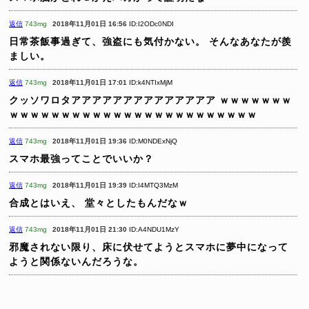
返信
743mg
2018年11月01日 16:56
ID:I2ODc0NDI
日常茶飯事過ぎて、強盗にも気付かない。
そんなあなたが羨
ましい。
返信
743mg
2018年11月01日 17:01
ID:k4NTIxMjM
クッソワロタアアアアアアアアアアアアアア
ｗｗｗｗｗｗｗ
ｗｗｗｗｗｗｗｗｗｗｗｗｗｗｗｗｗｗｗｗｗｗｗｗ
返信
743mg
2018年11月01日 19:36
ID:M0NDExNjQ
スマホ最強ってことでいいか？
返信
743mg
2018年11月01日 19:39
ID:I4MTQ3MzM
合成とはいえ、
堂々としたもんだなｗ
返信
743mg
2018年11月01日 21:30
ID:A4NDU1MzY
邪魔されない限り、床に伏せてようとスマホに夢中になって
ようと関係ないんだろうな。