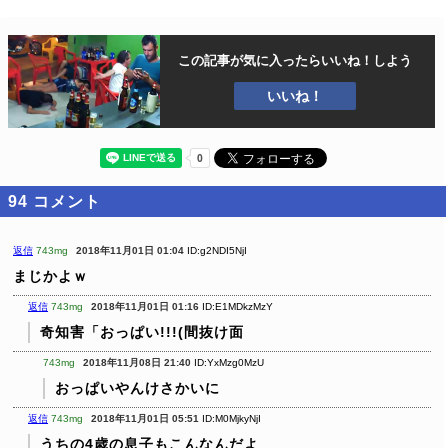
この記事が気に入ったら
いいね！しよう
いいね！
94
コメント
返信
743mg
2018年11月01日 01:04
ID:g2NDI5NjI
まじかよｗ
返信
743mg
2018年11月01日 01:16
ID:E1MDkzMzY
奇知害「おっぱい!!!(間抜け面
743mg
2018年11月08日 21:40
ID:YxMzg0MzU
おっぱいやんけさかいに
返信
743mg
2018年11月01日 05:51
ID:M0MjkyNjI
うちの4歳の息子もこんなんだよ