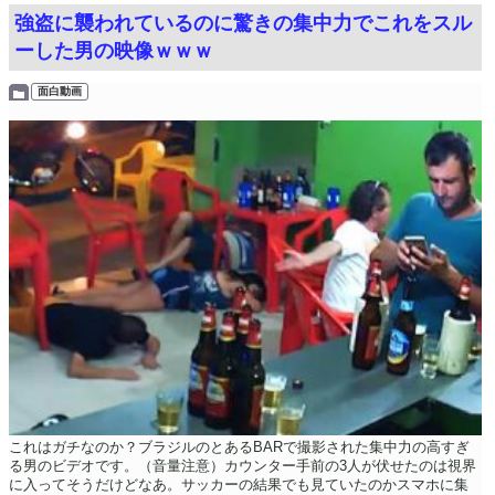
強盗に襲われているのに驚きの集中力でこれをスル
ーした男の映像ｗｗｗ
面白動画
これはガチなのか？ブラジルのとあるBARで撮影された集中力の高すぎ
る男のビデオです。（音量注意）カウンター手前の3人が伏せたのは視界
に入ってそうだけどなあ。サッカーの結果でも見ていたのかスマホに集