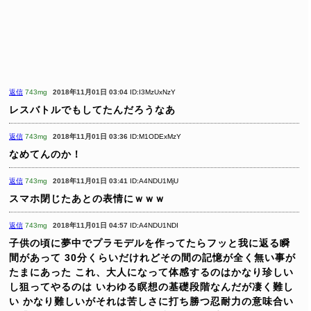
返信
743mg
2018年11月01日 03:04
ID:I3MzUxNzY
レスバトルでもしてたんだろうなあ
返信
743mg
2018年11月01日 03:36
ID:M1ODExMzY
なめてんのか！
返信
743mg
2018年11月01日 03:41
ID:A4NDU1MjU
スマホ閉じたあとの表情にｗｗｗ
返信
743mg
2018年11月01日 04:57
ID:A4NDU1NDI
子供の頃に夢中でプラモデルを作ってたらフッと我に返る瞬
間があって
30分くらいだけれどその間の記憶が全く無い事が
たまにあった
これ、大人になって体感するのはかなり珍しい
し狙ってやるのは
いわゆる瞑想の基礎段階なんだが凄く難し
い
かなり難しいがそれは苦しさに打ち勝つ忍耐力の意味合い