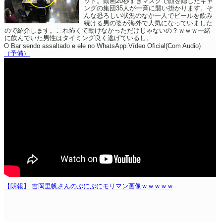
ット。動画20秒すぎマスクで顔を隠したギャ
ングの集団35人が一斉に襲い掛かります。そ
んな恐ろしい状況のなか一人でビールを飲み
続ける男の姿が海外で人気になっていました
ので紹介します。これ怖くて動けなかっただけじゃないの？ｗｗｗ一緒
に飲んでいた男性はタイミング良く逃げているし。
O Bar sendo assaltado e ele no WhatsApp.Vídeo Oficial(Com Audio)
（予備）
【朗報】 吉岡里帆さんのぷにぷにモリマン画像ｗｗｗｗｗ