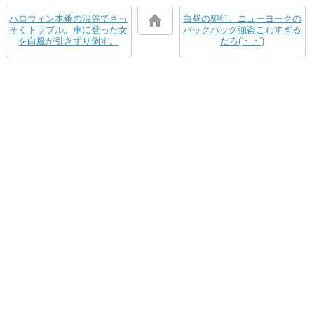
ハロウィン本番の渋谷でさっ
白昼の犯行。ニューヨークの
そくトラブル。車に登った女
バックパック強盗こわすぎる
を白服が引きずり倒す。
だろ(´･_･`)