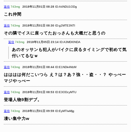
返信
743mg
2018年11月01日 08:28
ID:A4NDU1ODg
これ仲間
返信
743mg
2018年11月01日 08:30
ID:g2MTE3NTI
その隣でイスに座ってたおっさんも大概だと思うの
返信
743mg
2018年11月05日 23:14
ID:A3MDI0NDA
あのオッサンも犯人がバイクに戻るタイミングで初めて気
付いてるなｗ
返信
743mg
2018年11月01日 08:44
ID:E1NDk4MzM
はははは何だこいつら
え？は？あ？強・・盗・・？
やっべー
マジやっべー
返信
743mg
2018年11月01日 08:53
ID:E3ODcyMTU
登場人物9割デブ。
返信
743mg
2018年11月01日 09:59
ID:EyMTIwMjg
凄い集中力w