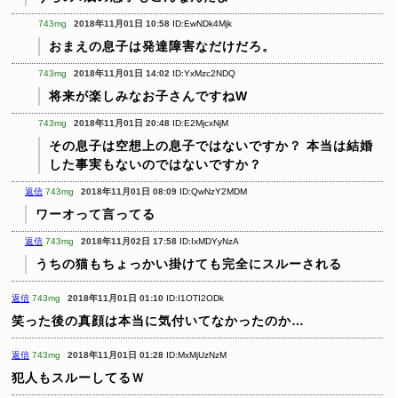
743mg
2018年11月01日 10:58
ID:EwNDk4Mjk
おまえの息子は発達障害なだけだろ。
743mg
2018年11月01日 14:02
ID:YxMzc2NDQ
将来が楽しみなお子さんですねW
743mg
2018年11月01日 20:48
ID:E2MjcxNjM
その息子は空想上の息子ではないですか？
本当は結婚
した事実もないのではないですか？
返信
743mg
2018年11月01日 08:09
ID:QwNzY2MDM
ワーオって言ってる
返信
743mg
2018年11月02日 17:58
ID:IxMDYyNzA
うちの猫もちょっかい掛けても完全にスルーされる
返信
743mg
2018年11月01日 01:10
ID:I1OTI2ODk
笑った後の真顔は本当に気付いてなかったのか…
返信
743mg
2018年11月01日 01:28
ID:MxMjUzNzM
犯人もスルーしてるＷ