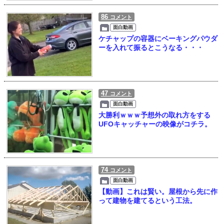
86
コメント
面白動画
ケチャップの容器にベーキングパウダ
ーを入れて振るとこうなる・・・
47
コメント
面白動画
大勝利ｗｗｗ予想外の取れ方をする
UFOキャッチャーの映像がコチラ。
74
コメント
面白動画
【動画】これは賢い。屋根から先に作
って建物を建てるという工法。