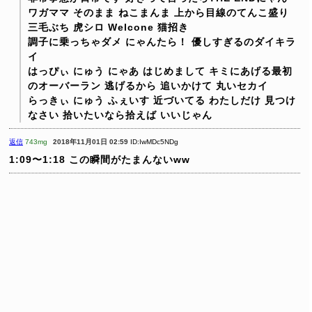
ワガママ そのまま ねこまんま
上から目線のてんこ盛り
三毛ぶち 虎シロ Welcone 猫招き
調子に乗っちゃダメ
にゃんたら！ 優しすぎるのダイキラ
イ
はっぴぃ にゅう にゃあ
はじめまして
キミにあげる最初
のオーバーラン
逃げるから 追いかけて 丸いセカイ
らっきぃ にゅう ふぇいす
近づいてる わたしだけ 見つけ
なさい
拾いたいなら拾えば いいじゃん
返信
743mg
2018年11月01日 02:59
ID:IwMDc5NDg
1:09〜1:18
この瞬間がたまんないww