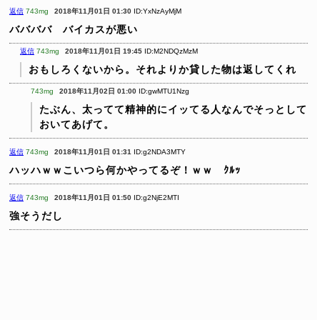
返信
743mg
2018年11月01日 01:30
ID:YxNzAyMjM
ババババ バイカスが悪い
返信
743mg
2018年11月01日 19:45
ID:M2NDQzMzM
おもしろくないから。それよりか貸した物は返してくれ
743mg
2018年11月02日 01:00
ID:gwMTU1Nzg
たぶん、太ってて精神的にイッてる人なんでそっとして
おいてあげて。
返信
743mg
2018年11月01日 01:31
ID:g2NDA3MTY
ハッハｗｗこいつら何かやってるぞ！ｗｗ ｸﾙｯ
返信
743mg
2018年11月01日 01:50
ID:g2NjE2MTI
強そうだし