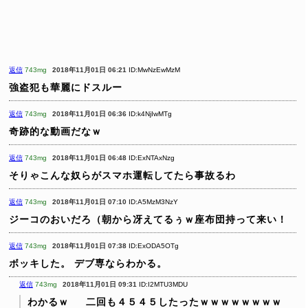
返信
743mg
2018年11月01日 06:21
ID:MwNzEwMzM
強盗犯も華麗にドスルー
返信
743mg
2018年11月01日 06:36
ID:k4NjIwMTg
奇跡的な動画だなｗ
返信
743mg
2018年11月01日 06:48
ID:ExNTAxNzg
そりゃこんな奴らがスマホ運転してたら事故るわ
返信
743mg
2018年11月01日 07:10
ID:A5MzM3NzY
ジーコのおいだろ（朝から冴えてるぅｗ座布団持って来い！
返信
743mg
2018年11月01日 07:38
ID:ExODA5OTg
ボッキした。
デブ専ならわかる。
返信
743mg
2018年11月01日 09:31
ID:I2MTU3MDU
わかるｗ
二回も４５４５したったｗｗｗｗｗｗｗｗ