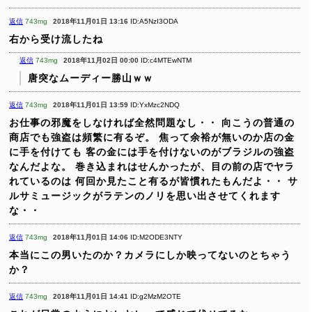
返信
743mg
2018年11月01日 13:16
ID:A5NzI3ODA
右から受け流したね
返信
743mg
2018年11月02日 00:00
ID:c4MTEwNTM
唐突なムーディー勝山ｗｗ
返信
743mg
2018年11月01日 13:59
ID:YxMzc2NDQ
お仕事の邪魔をしなければ全然問題なし・・
向こうの普通の
商店でも強盗は頻繁に有るぞ。
焦って余裕が無いのか店の金
に手を付けても
客の金には手を付けないのがブラジルの強盗
なんだよな。
巻き込まれはせんかったが、目の前の店でヤラ
れているのは
何回か見たこと有るが皆慣れたもんだよ・・
サ
ルサミュージックがラテンのノリを思い出させてくれます
な・・
返信
743mg
2018年11月01日 14:06
ID:M2ODE3NTY
本当にこの男いたのか？カメラにしか映ってないのとちゃう
か？
返信
743mg
2018年11月01日 14:41
ID:g2MzM2OTE