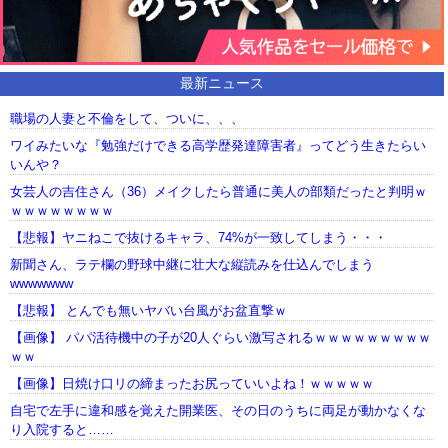
最新ニュース
職場の人妻と不倫をして、ついに、、、
ワイみたいな『勉強だけできる高学歴発達障害者』ってどう生きたらい
いんや？
女芸人の吉住さん（36）メイクしたら普通に美人の部類だったと判明ｗ
ｗｗｗｗｗｗｗｗ
【悲報】ヤニねこで抜けるキャラ、74%が一致してしまう・・・
新聞さん、ラテ欄の野球中継に壮大な縦読みを仕込んでしまう
wwwwwww
【悲報】 とんでも無いヤバい台風がお盆直撃ｗ
【画像】 パパ活待機中の子が20人ぐらい激写されるｗｗｗｗｗｗｗｗｗ
ｗｗ
【画像】日焼け口リの締まったお尻っていいよね！ｗｗｗｗｗ
自宅で左手に違和感を覚えた開業医、その日のうちに両足が動かなくな
り入院すると……