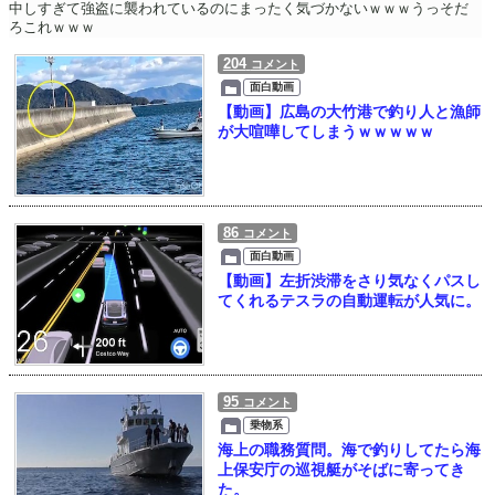
中しすぎて強盗に襲われているのにまったく気づかないｗｗｗうっそだ
ろこれｗｗｗ
204
コメント
面白動画
【動画】広島の大竹港で釣り人と漁師
が大喧嘩してしまうｗｗｗｗｗ
86
コメント
面白動画
【動画】左折渋滞をさり気なくパスし
てくれるテスラの自動運転が人気に。
95
コメント
乗物系
海上の職務質問。海で釣りしてたら海
上保安庁の巡視艇がそばに寄ってき
た。