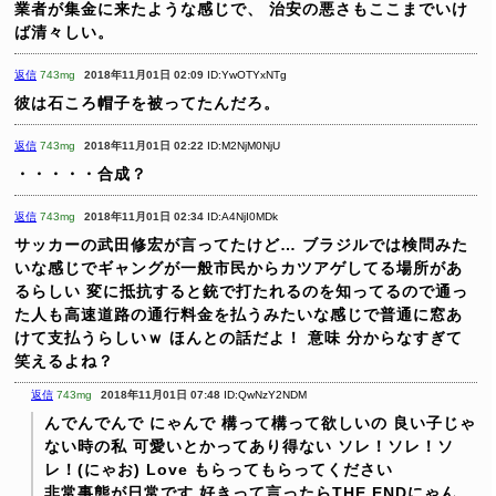
業者が集金に来たような感じで、
治安の悪さもここまでいけ
ば清々しい。
返信
743mg
2018年11月01日 02:09
ID:YwOTYxNTg
彼は石ころ帽子を被ってたんだろ。
返信
743mg
2018年11月01日 02:22
ID:M2NjM0NjU
・・・・・合成？
返信
743mg
2018年11月01日 02:34
ID:A4NjI0MDk
サッカーの武田修宏が言ってたけど…
ブラジルでは検問みた
いな感じでギャングが一般市民からカツアゲしてる場所があ
るらしい
変に抵抗すると銃で打たれるのを知ってるので通っ
た人も高速道路の通行料金を払うみたいな感じで普通に窓あ
けて支払うらしいｗ
ほんとの話だよ！
意味 分からなすぎて
笑えるよね？
返信
743mg
2018年11月01日 07:48
ID:QwNzY2NDM
んでんでんで にゃんで 構って構って欲しいの
良い子じゃ
ない時の私 可愛いとかってあり得ない
ソレ！ソレ！ソ
レ！(にゃお) Love もらってもらってください
非常事態が日常です 好きって言ったらTHE ENDにゃん