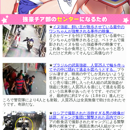
★
イヌ強盗。飼い主が散歩させている最中の
ワンちゃんが強奪される事件の映像。
まさかリードを付けて散歩させている最中に
ワンちゃんが強奪されるとは。ベトナムで撮
影されたイヌを狙った強盗事件の映像です。
これ食べるか食用として売られちゃうと思う
んだけど犬肉ってそんなに高価なの？
★
ブラジルの武装強盗、人質25人で輪を作っ
てその中に隠れて逃走を図ろうとする。
ブラ
ジル凄すぎ。映画の中でしか見れないような
世界がそこにある。ブラジルのマナウスで宝
くじ売り場に押し入った4人組の武装強盗が
強盗に失敗し人質25人を盾にして逃走を図る
という出来事があったそうです。そのビデ
オ。最終的に約1マイル（1.8キロ）進んだと
ころで警官隊により4人とも射殺。人質25人は全員無傷で助け出されたそ
うです。奇跡だな。
★
ロシアで撮影された冷静すぎる男の映像が
話題。ギャング集団に襲撃された店内で
ロシ
アの飲食店で撮影されたギャングによる襲撃
事件の映像です。画面左奥の4人組がターゲ