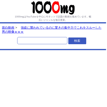
1000mgはYouTubeを中心に今ネットで話題の動画を集めています。
幅
広いジャンルを毎日更新。
面白動画
>
強盗に襲われているのに驚きの集中力でこれをスルーした
男の映像ｗｗｗ