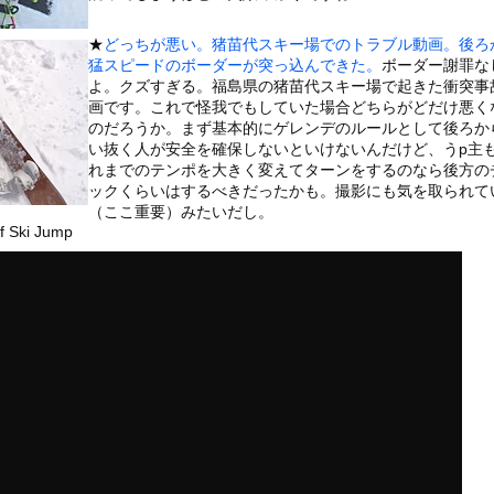
いうＡＶ女優ｗｗｗｗｗｗｗｗｗｗw
ックのり入れたけど出てこないの！！
★
どっちが悪い。猪苗代スキー場でのトラブル動画。後ろ
猛スピードのボーダーが突っ込んできた。
ボーダー謝罪な
よ。クズすぎる。福島県の猪苗代スキー場で起きた衝突事
ンコーン王子が日本人女性とデートか？
画です。これで怪我でもしていた場合どちらがどだけ悪く
のだろうか。まず基本的にゲレンデのルールとして後ろか
い抜く人が安全を確保しないといけないんだけど、うp主
れまでのテンポを大きく変えてターンをするのなら後方の
ックくらいはするべきだったかも。撮影にも気を取られて
or 相互RSS
（ここ重要）みたいだし。
ff Ski Jump
g
が管理しています。 RSS設定 更新順130件まで。それ以降の古いも