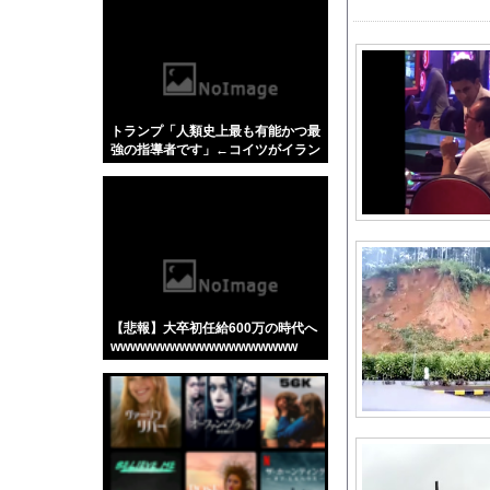
【悲報】「蕎麦」とか
【4/4】嫁が浮気を
乳首の立ちっぷりが凄
安藤萌々アナ セクシ
トランプ「人類史上最も有能かつ最
【画像】 テレ朝の気
強の指導者です」←コイツがイラン
やっぱり肉が好き
如きに右往左往してる理由
【悲報】全盛期のエマ
【ポケモン】ナンジャ
【動画】タイのティパ
【京都大病院】誤って
【動画】うそでしょー
【悲報】大卒初任給600万の時代へ
【日向坂46】藤嶌果
wwwwwwwwwwwwwwwwwww
河出奈都美アナ ノー
【衝撃】農村地域で育
北朝鮮の弾道ミサイル
【画像】「テニスの王