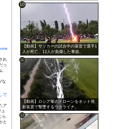
載。
【動画】サッカーの試合中の落雷で選手1
one
人が死亡、12人が負傷した事故。
され
だっ
ね。
がな
しで
【動画】ロシア軍のドローンをネット発
たア
射装置で撃墜するウクライナ。
ジュ
じら
かと