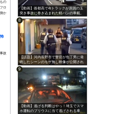
もの
フロ
【動画】首都高で4tトラックが原因の玉
側か
突き事故に巻き込まれた軽バンの車載。
怖
事故
【話題】河内長野市で警官が包丁男に発
砲したシーンのモザ無し映像が公開され
る。
【動画】逃げる判断はやっ！埼玉でスマ
ホ運転のプリウスに当て逃げされる車