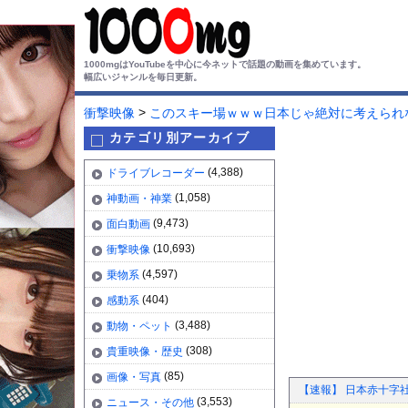
1000mgはYouTubeを中心に今ネットで話題の動画を集めています。
幅広いジャンルを毎日更新。
>
衝撃映像
このスキー場ｗｗｗ日本じゃ絶対に考えられ
カテゴリ別アーカイブ
(4,388)
ドライブレコーダー
(1,058)
神動画・神業
(9,473)
面白動画
(10,693)
衝撃映像
(4,597)
乗物系
(404)
感動系
(3,488)
動物・ペット
(308)
貴重映像・歴史
(85)
画像・写真
【速報】 日本赤十字社
(3,553)
ニュース・その他