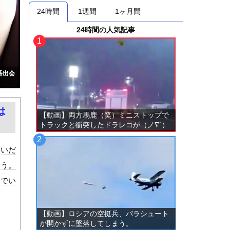
24時間
1週間
1ヶ月間
24時間の人気記事
番出会
は
【動画】両方馬鹿（笑）ミニストップで
トラックと衝突したドラレコが（ノ∇`）
ないだ
ろう。
装でい
【動画】ロシアの空挺兵、パラシュート
が開かずに墜落してしまう。