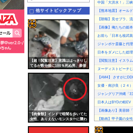
中国「大洪水！」三峡
他サイトピックアップ
【熊本地震】オールド
【朗報】見せブラ、流
【画像】俺たちの姫本
コテ
お前ら「日本も核武装
リン
ジャンポケ斎藤と代理
- 固
日本をダメにした総理
定リ
【超！閲覧注意】意識ははっきりし
【閲覧注意】イスラム
ンク
てるが数分後に100％死ぬ男、最後
ヌーディストビーチじ
に選んだ行動がコチラ…
自動
【AM4】 さすがに
更新
女優・南沙良（２４）
ツー
ジャングリア沖縄「3
ル
日本人はBYDの軽E
【画像あり】美容師「
【肉食獣】インドで暗闇を歩いてた
【動画】甲子園の女性
女性、ありえないモンスターに襲わ
れこうなる
"テレビ大好き"高齢