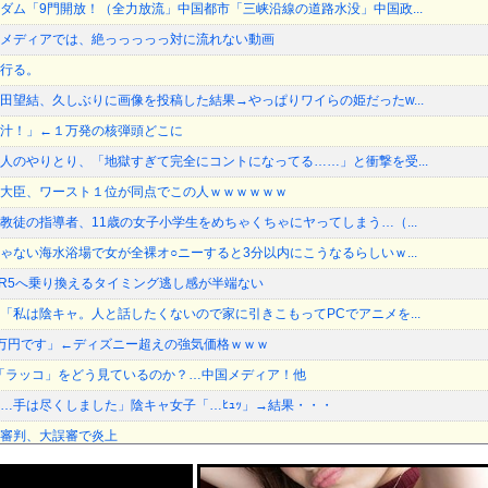
ダム「9門開放！（全力放流」中国都市「三峡沿線の道路水没」中国政...
メディアでは、絶っっっっっ対に流れない動画
行る。
田望結、久しぶりに画像を投稿した結果→やっぱりワイらの姫だったw...
汁！」←１万発の核弾頭どこに
人のやりとり、「地獄すぎて完全にコントになってる……」と衝撃を受...
大臣、ワースト１位が同点でこの人ｗｗｗｗｗｗ
教徒の指導者、11歳の女子小学生をめちゃくちゃにヤってしまう…（...
ゃない海水浴場で女が全裸オ○ニーすると3分以内にこうなるらしいｗ...
DDR5へ乗り換えるタイミング逃し感が半端ない
「私は陰キャ。人と話したくないので家に引きこもってPCでアニメを...
万円です」←ディズニー超えの強気価格ｗｗｗ
V「ラッコ」をどう見ているのか？…中国メディア！他
…手は尽くしました」陰キャ女子「…ﾋｭｯ」→結果・・・
審判、大誤審で炎上
者の｢テレビ離れ｣が始まった…10代後半～20代の約7割が"...