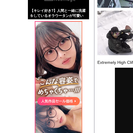
【画像】伊藤舞雪とか
【キレイ好き?】人間と一緒に洗濯
【緊急】肛門にスティ
をしているオラウータンが可愛い
お知らせ
wwwwwww
【動画】タイのティパ
Powered by livedo
Extremely High Cli
1000m
このページは
示されません。