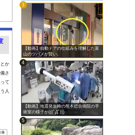
度
【動画】自動ドアの仕組みを理解した富
山のツバメが賢い。
トとか
整備さ
知って
まう人
【動画】地震発生時の熊本総合病院の手
術室の様子が(((ﾟДﾟ)))
映像