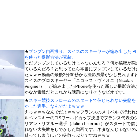
に乗っていた。前方クリア、進路よ～し♪ → だがこうなる…
値、発表されるｗｗｗｗｗ(※画像あり)
れ反対」56.3％に わずか2年で20.7ポイント増、東大調査...
嫁とセックスしたんだが・・・
、『エロ漫画』で人生逆転
の穴、そこには「謎の文字が刻まれた宇宙服の遺体」が…… 196...
★
ブンブン自画撮り。スイスのスキーヤーが編み出したiPh
木に登って激しい戦い
を使った撮影方法が素敵。
乳美少女、水着グラビアで愛されボディを大放出wwwwww甲斐心...
ただブンブンしているだけじゃないんだろ？何か秘密が隠
ているんだろ？と思ってたら本当にブンブンしているだけ
26)、縛られてムチムチお乳が強調されてしまう
たｗｗｗ動画の最後2分30秒から撮影風景が少し見れます
していたドラム缶が爆発
スイスのプロスキーヤー「ニコラス・ヴィオニ（Nicolas
Vuignier）」が編み出したiPhoneを使った新しい撮影方法
の大学ヤリサーの流出エロ動画（顔出し）が一番抜ける
かなか素敵だとこれから話題になりそうなビオです。
代表に激怒！『惨憺たる結果、徹底的な刷新が必要だ』と監督や協会を...
★
スキー競技スラロームのスタートで信じられない失態を
唐揚げ屋ｗｗｗｗｗ
かした選手。なんでだよｗｗｗ
えっｗｗｗなんでだよｗｗｗフランスのメリベルで行われ
癖ブッ刺さりで精子ドクドク作られるわｗｗｗｗ
ルペンスキーのFISワールドカップ決勝でフランス代表の
で行列、出来ない
リアン・リズルー選手（Julien Lizeroux）がスタートで信
れない大失敗をしでかした動画です。ネタなんじゃないの
に点火 マンホールが爆発しふた吹き飛ぶ
疑ってしまうほどの失敗っぷりですねｗｗｗ