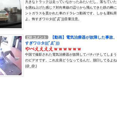
大きなトラックは走っていなかったみたいだし、落ちていた
加拒否した親へ最終警告。こうなってもいい？」
を跳ね上げた感じ？対向車線の辺りから飛んできた鉄の棒に
の机がこの女の子の椅子にされてたらｗｗｗ
ントガラスを貫かれた車のドラレコ動画です。しかも運転席
、可愛すぎる
よ。怖すぎワロタ(((ﾟДﾟ)))音量注意。
屈みで完全に見えてる動画が拡散されてしまう…
いう地雷系の女子高生って好きじゃないの？
【動画】電気治療器が故障した事故、
150
コメント
ナンバーワンだ」 熊本地震直後の日本の対応のスピードに世界が衝撃
すぎワロタ(((ﾟДﾟ)))
にチン凸したアジア人短小男
、爆笑されてしまうｗｗｗ
やべええええｗｗｗｗｗｗ
た嫁。まさかと思い長男のDNA鑑定をするがいいな？と問うと、元嫁...
中国で撮影された電気治療器が故障してバチバチしてしまう
のビデオです。これ左肩どうなってるんだ。脱臼してるよね
ロシア軍兵士のHIV感染が2000％急増…ウクライナメディア！
(@_@;)
のSNS更新が1週間途絶え、様々な憶測が飛び交う。1週間ぶりの投...
管理フォーーーーム！！！」
の金庫触らないでよ！」キチママ『そこに金庫があったから、開けてみ...
トの免許、返納してきたんやが・・・・・・・・・
マのレ◯プシーン、今見るとアウトすぎる・・・
ダサい」と言って超激レア出し続ける脳キンw
Z全巻買ったんだがｗｗｗｗｗｗｗｗｗｗｗｗｗ