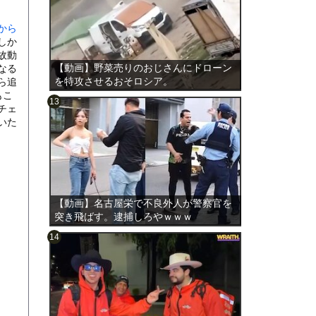
から
しか
故動
【動画】野菜売りのおじさんにドローン
なる
を特攻させるおそロシア。
ら追
もこ
チェ
いた
のは表
【動画】名古屋栄で不良外人が警察官を
突き飛ばす。逮捕しろやｗｗｗ