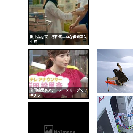
彼女がカヤックの先端
【衝撃】移民さんの価
【急増】「外国人受け入
★★昨晩、久しぶりに
【衝撃】34歳ニート
田中みな実 雰囲気エロな保健室先
生役
地面に空いた深さ約4m
【動画】ヒョウ2頭が
【画像】STU48の巨
【画像】吉川愛さん(
道路脇で男性が缶切断
【黒歴史】こういう昔
岩田絵里奈アナ ノースリーブでワ
韓国人「安貞桓が韓国
キチラ
ケンタッキーとか言う
【画像】このAVが性
【悲報】味噌ラーメン
【中国】男の子が爆竹