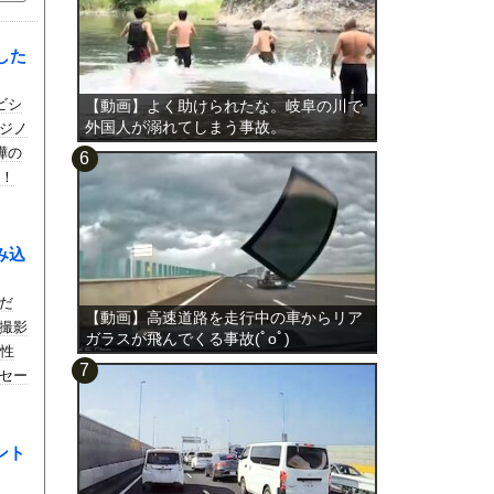
した
ビシ
【動画】よく助けられたな。岐阜の川で
外国人が溺れてしまう事故。
ジノ
嘩の
ー！
み込
だ
【動画】高速道路を走行中の車からリア
撮影
ガラスが飛んでくる事故(ﾟoﾟ)
男性
セー
ント