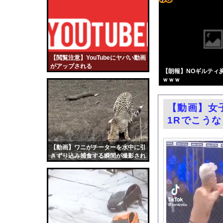
日本人はBYDの軽E
コテ
ドイツ、熱中症で10
リン
高市首相が経歴詐称し
- 固
【悲報】ﾈｯﾄ民「正
定リ
【閲覧注意】YouTubeにヤバい動画
高市総理「物価上昇を上
がアップされる
ンク
【朗報】NOギルティ
お前らがメイドイン韓
ｗｗｗ
自動
小倉ゆうか（元・小倉
更新
乳首の立ちっぷりが凄
【動画】女
ツー
【ニュース】 広島記
1Rでこう
ル
エロ漫画『冥婚の花嫁』
路上駐車経験率が過去
【動画】ワニがチーターを水中に引
きずり込み捕食する瞬間が撮影され
中国「大洪水！」三峡
る
職場の人妻と不倫をし
韓国国会、サッカー前
日本旅行キャンセルす
うちのネコが目の前に