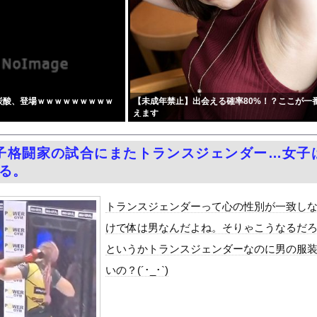
V「ラッコ」をどう見ているのか？…中国メディア！
,000人以上死亡、ほとんどが高齢者で若者は元気・・・
ていると確信した某映画評論家、「上級公務員試験に合格とは書いてな...
規ディーラーで車検を頼んだら担当整備士が「グエン」さんだったから...
回る賃上げを日本に定着させる」 →国家公務員月給3.51％増へ...
炭酸、登場ｗｗｗｗｗｗｗｗｗ
【未成年禁止】出会える確率80%！？ここが一
国で認めてるもの 「キムチ」あと3つは？
えます
優香）がグラビア復帰！結局、脱ぐしかないｗｗｗｗ
い女社長のひなの花音が中出し解禁
子格闘家の試合にまたトランスジェンダー…女子
念公園を追い出された左翼さん、流石にキモすぎて炎上
なる。
をrawやhitomiを使わずに無料で読む方法│五梅
最少の21%へ低下！タイムズ会員にアンケート
トランスジェンダーって心の性別が一致し
ダム「9門開放！（全力放流」中国都市「三峡沿線の道路水没」中国政...
けで体は男なんだよね。そりゃこうなるだ
て、ついに、、、
というかトランスジェンダーなのに男の服
代表監督を追及「なぜ負けたのか」
いの？(´･_･`)
べきか…1万年ぶり史上最大級の火山の兆し＝韓国の反応
いた。私が上に物を投げるフリをする → 猫はこうなります…