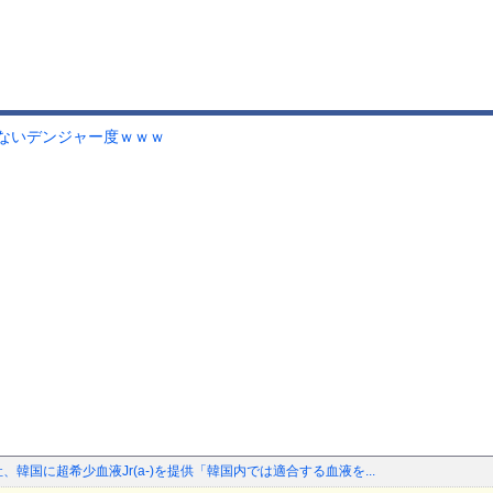
ないデンジャー度ｗｗｗ
、韓国に超希少血液Jr(a-)を提供「韓国内では適合する血液を...