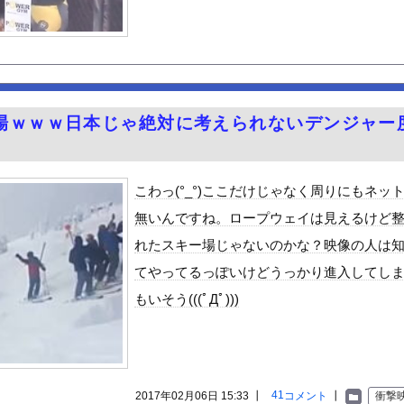
額30億超の大豪邸を建てるｗｗｗｗｗｗｗｗｗｗｗｗｗｗｗｗｗｗｗ
やオリンピック等で外国人審判員に女性を派遣し性的サービスで買収し...
1)のミニスカ生脚姿が意外とエロいと話題
ーポーズ！！
年ちょいで90％減少・・・・・
場ｗｗｗ日本じゃ絶対に考えられないデンジャー
ん』6話感想 モブ令嬢に絡まれるアンナ！
CK教えろ。それ買う。ちな現場仕事
シューとキャベツをトッピングして食べるのが好き
こわっ(°_°)ここだけじゃなく周りにもネッ
、札束披露するもネット民から新社会人の初ボーナスくらいしかないと...
無いんですね。ロープウェイは見えるけど
Vラッコを自動車評論家が褒めてる日本、中国人からは馬鹿にされてる...
れたスキー場じゃないのかな？映像の人は
めルーキー”三園響子にがん攻めされたいよな！
てやってるっぽいけどうっかり進入してし
る美味い魚教えて
もいそう(((ﾟДﾟ)))
ビスかと思ったら野生の炊飯器で草 ほか
で拡散してるおっぱいポロリ動画、何故か叩かれる・・・
」ランキング、ついに発表される
がアジア人にケンカを売った結果ｗｗｗ」 ほか
41
2017年02月06日 15:33 ┃
コメント
┃
衝撃