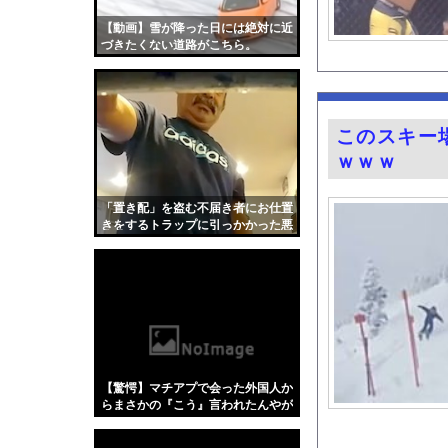
ちいかわ作者さん、総
【動画】雪が降った日には絶対に近
韓国サッカー界 W杯
づきたくない道路がこちら。
【画像】のんさん(3
安藤萌々アナ セクシ
ホームレスの数、20
このスキー
『悪役令嬢転生おじさ
ｗｗｗ
おすすめのG-SHO
家系ラーメンにチャー
「置き配」を盗む不届き者にお仕置
きをするトラップに引っかかった悪
【悲報】ラッパーさん
人たちの動画。
【悲報】BYDの軽E
グラビア界の“がん攻
今の時期 河口で釣れ
【Xの車窓から】オー
【ポロリ悲話】ネット
【驚愕】マチアプで会った外国人か
【衝撃】「かわいい虫
らまさかの『こう』言われたんやが
これワイ詰みか？？？？？？？
「アメリカのヤンキー