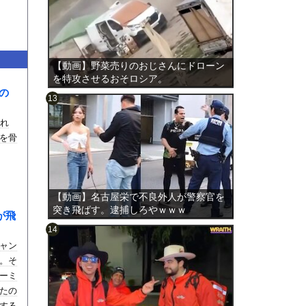
【動画】野菜売りのおじさんにドローン
を特攻させるおそロシア。
の
われ
を骨
のは表
【動画】名古屋栄で不良外人が警察官を
突き飛ばす。逮捕しろやｗｗｗ
が飛
ャン
。そ
ーミ
たの
する