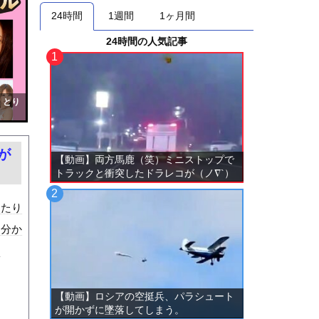
24時間
1週間
1ヶ月間
24時間の人気記事
！とり
が
【動画】両方馬鹿（笑）ミニストップで
トラックと衝突したドラレコが（ノ∇`）
ったり
は分か
な
【動画】ロシアの空挺兵、パラシュート
が開かずに墜落してしまう。