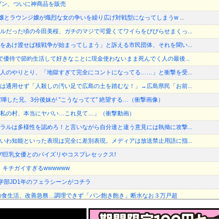
ブン、ついに神商品を販売
嬢とラウンジ嬢が熾烈な女の争いを繰り広げ対戦型になってしまうw ...
ルだった頃の今田美桜、ガチのマジで可愛くてワイらをびびらせまくっ...
をあけ渡せば核戦争が始まってしまう」と訴える市民団体、それを聞い...
で優待で節約生活して好きなことに現金使わないまま死んでく人の最後...
人のやりとり、「地獄すぎて完全にコントになってる……」と衝撃を受...
は通用せず「人殺しの汚い足で広島の土を踏むな！」→広島県民「お前...
嘩した兄、3分後妹が ”こうなってて” 絶望する…（衝撃画像）
私の村、本当にヤバい…これ見て…」（衝撃動画）
ラルは多様性を認めろ！と言いながら自分達と違う意見には執拗に攻撃...
いわ知能といった表現は完全に差別表現。メディアは放送禁止用語に指...
V!巨乳女優とのパイズリやコスプレセックス!
、キチガイすぎるwwwwww
学部JD1年のフェラシーンがコチラ
の食生活、改善急務…調理できず「パン飽き飽き」断水なお３万戸超
っとひどいわ他