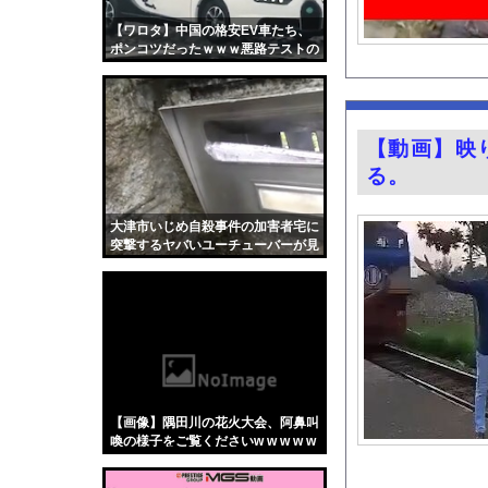
2026年度 暑さのピ
【ワロタ】中国の格安EV車たち、
【画像】恋する女さん、
ポンコツだったｗｗｗ悪路テストの
動画クッソ笑うｗｗｗ
【ディズニー】高級ホ
ラーメン屋でラストオ
後呂有紗アナ 骨盤ス
【動画】映
【動画】移民受け入れ
る。
言うほどスーパーカブ
【画像】サイバーコネ
大津市いじめ自殺事件の加害者宅に
突撃するヤバいユーチューバーが見
【動画】女の子が一瞬
つかる・・・。
グラドル後藤まつりと
『悪役令嬢転生おじさ
今の時期 河口で釣れ
【Xの車窓から】オー
【ポロリ悲話】ネット
【画像】隅田川の花火大会、阿鼻叫
【衝撃】「かわいい虫
喚の様子をご覧くださいw w w w w
w w w
「アメリカのヤンキー