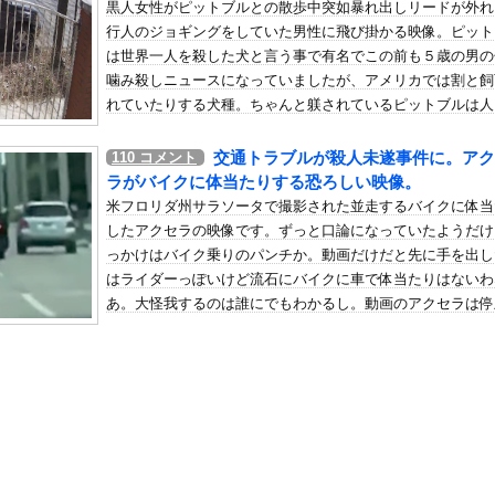
黒人女性がピットブルとの散歩中突如暴れ出しリードが外れ
加拒否した親へ最終警告。こうなってもいい？」
行人のジョギングをしていた男性に飛び掛かる映像。ピット
の机がこの女の子の椅子にされてたらｗｗｗ
は世界一人を殺した犬と言う事で有名でこの前も５歳の男の
、可愛すぎる
噛み殺しニュースになっていましたが、アメリカでは割と飼
屈みで完全に見えてる動画が拡散されてしまう…
れていたりする犬種。ちゃんと躾されているピットブルは人
う事は無いそうですが、そろそろ飼育禁止になっても良いん
いう地雷系の女子高生って好きじゃないの？
ないのってくらいこの犬種が原因のニュースが多いですね(°_°
交通トラブルが殺人未遂事件に。アク
110
コメント
ナンバーワンだ」 熊本地震直後の日本の対応のスピードに世界が衝撃
ラがバイクに体当たりする恐ろしい映像。
にチン凸したアジア人短小男
、爆笑されてしまうｗｗｗ
米フロリダ州サラソータで撮影された並走するバイクに体当
た嫁。まさかと思い長男のDNA鑑定をするがいいな？と問うと、元嫁...
したアクセラの映像です。ずっと口論になっていたようだけ
っかけはバイク乗りのパンチか。動画だけだと先に手を出し
ロシア軍兵士のHIV感染が2000％急増…ウクライナメディア！
はライダーっぽいけど流石にバイクに車で体当たりはないわ
のSNS更新が1週間途絶え、様々な憶測が飛び交う。1週間ぶりの投...
あ。大怪我するのは誰にでもわかるし。動画のアクセラは停
管理フォーーーーム！！！」
る事なくそのまま走り去ったそうです。
の金庫触らないでよ！」キチママ『そこに金庫があったから、開けてみ...
フロンティアってこれなんで人気なの？・・・・・・・・・
「前例ない事態次々」に危機感 「パパ活」、情報漏えいも
ジェリー、もうエグいだろ・・・(画像どーん)
殺すぞ｣と言った上司、｢胃が痛い｣とか言い出すｗｗｗｗｗ