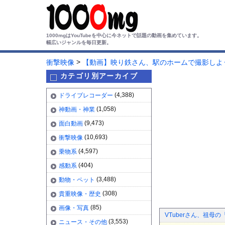
1000mgはYouTubeを中心に今ネットで話題の動画を集めています。
幅広いジャンルを毎日更新。
>
衝撃映像
【動画】映り鉄さん、駅のホームで撮影しよ
カテゴリ別アーカイブ
(4,388)
ドライブレコーダー
(1,058)
神動画・神業
(9,473)
面白動画
(10,693)
衝撃映像
(4,597)
乗物系
(404)
感動系
(3,488)
動物・ペット
(308)
貴重映像・歴史
(85)
画像・写真
VTuberさん、祖
(3,553)
ニュース・その他