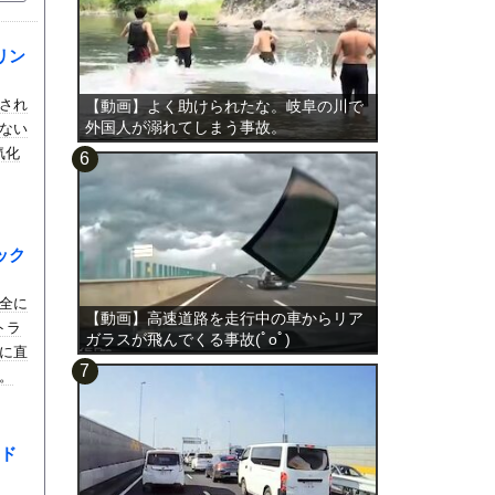
リン
され
【動画】よく助けられたな。岐阜の川で
外国人が溺れてしまう事故。
ない
気化
ック
全に
【動画】高速道路を走行中の車からリア
トラ
ガラスが飛んでくる事故(ﾟoﾟ)
に直
。
ド