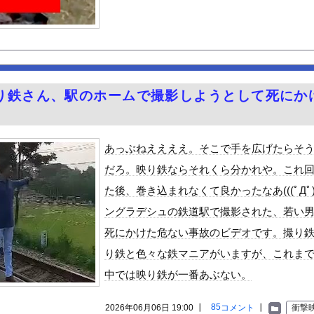
ーク終了
ネット民が驚愕する大変身を遂げてしまう←コレは凄過ぎるw w ...
テルでお馴染みのホテルミラコスタさん 値上げして改悪していたこと...
ーダー5分前に入店するの迷惑？
トレッチで胸がくっきり！！
り鉄さん、駅のホームで撮影しようとして死にか
派のパヨおば、自分の家に来られたら全力で拒否るｗｗｗｗｗｗｗｗｗ...
って良いバイクか？
クトツーの松山氏、JUMP公式にブロックされる・・・
あっぶねええええ。そこで手を広げたらそ
でメロつく男がコレｗｗｗｗｗｗｗｗｗｗ
だろ。映り鉄ならそれくら分かれや。これ
至近距離でイチャイチャできる新作イメビが出たぞ！
た後、巻き込まれなくて良かったなあ(((ﾟДﾟ)
ん』6話感想 モブ令嬢に絡まれるアンナ！
ングラデシュの鉄道駅で撮影された、若い
る美味い魚教えて
死にかけた危ない事故のビデオです。撮り
ビスかと思ったら野生の炊飯器で草 ほか
り鉄と色々な鉄マニアがいますが、これま
で拡散してるおっぱいポロリ動画、何故か叩かれる・・・
中では映り鉄が一番あぶない。
」ランキング、ついに発表される
がアジア人にケンカを売った結果ｗｗｗ」 ほか
85
2026年06月06日 19:00 ┃
コメント
┃
衝撃