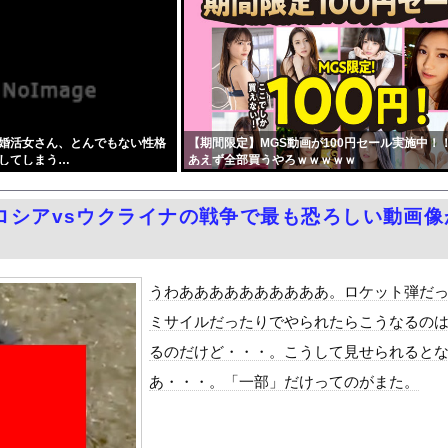
.9兆円へ →政府「最終的に10兆円規模になる可能性」
ン無視したTBS、避難所に取材班が押し入ってプライバシーに全く配...
イナ侵攻をやめられないのか？！
ターさん、ガチで最強の新能力を登場させてしまうｗｗｗｗｗｗｗ
募金のお願いをしていたところ、中指を立てられました。嫌がらせ酷い...
婚活女さん、とんでもない性格
【期間限定】MGS動画が100円セール実施中！
のメイド＆巫女たちがぶっかけ祭ｗｗｗｗｗｗｗｗｗｗｗ
してしまう…
あえず全部買うやろｗｗｗｗｗ
カー協会、性接待疑惑 日本人審判も含まれると報道 「Jリーグの審...
UEFAが許してくれなくて詰む・・・
ロシアvsウクライナの戦争で最も恐ろしい動画像
、ノーブラでうっかり衣装から乳首が透けてしまう放送事故ｗｗｗ
も 煽り追突
国で認めてるもの 「キムチ」あと3つは？
うわああああああああああ。ロケット弾だ
ダム「9門開放！（全力放流」中国都市「三峡沿線の道路水没」中国政...
ミサイルだったりでやられたらこうなるの
て、ついに、、、
るのだけど・・・。こうして見せられると
代表監督を追及「なぜ負けたのか」
あ・・・。「一部」だけってのがまた。
べきか…1万年ぶり史上最大級の火山の兆し＝韓国の反応
いた。私が上に物を投げるフリをする → 猫はこうなります…