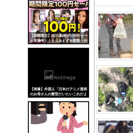
【悲報】「蕎麦」とか
【4/4】嫁が浮気を
日本代表FW前田大然
英国人「ようこそ」冨
【期間限定】MGS動画が100円セー
【悲報】 中国、橋の欄
ル実施中！！とりあえず全部買うや
【衝撃】「ガンダムシ
ろｗｗｗｗｗ
おすすめのG-SHO
【J2第1節 八戸×富
高市の消費税減税ちょ
【西武対ソフトバンク
韓国人「韓国サッカー協
【画像】外国人「日本のアニメ漫画
海外「日本なんて行く
のお母さんの髪型だいたいこれだよ
なwwwwwwwww」←コレは分かる
この前森に行ったらち
w w w w w w w w
【日向坂46】今回は
海外「全部日本の真似
海外「日本が正しい！