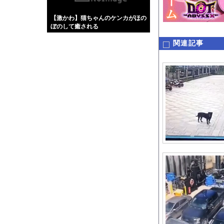
【画像】伊藤舞雪とか
【激かわ】猫ちゃんのケンカがほの
【緊急】肛門にスティ
ぼのして癒される
お知らせ
wwwwwwwwwww
関連記事
【動画】タイのティパ
Powered by livedo
1000m
このページは
示されません。