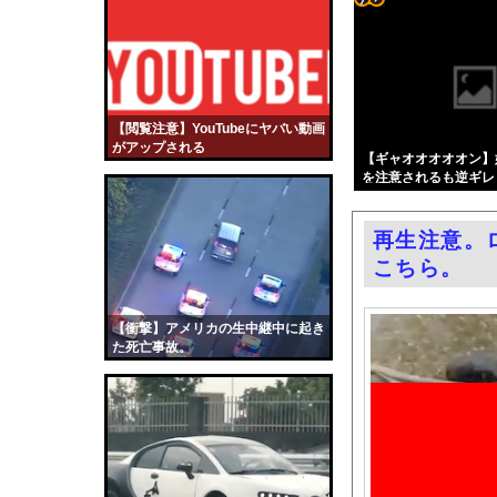
防衛費、過去最大の8
コテ
熊本県知事の要請をガ
リン
なぜプーチンはウクラ
- 固
【画像】ハンターハン
定リ
【閲覧注意】YouTubeにヤバい動画
共産党「熊本地震救援
がアップされる
ンク
【ギャオオオオオン】
【画像】秋葉原で大量
を注意されるも逆ギレ
自動
【サッカー】韓国サッ
更新
【悲報】FIFA会長、
再生注意。
ツー
【動画】女子アナさん
こちら。
ル
1.7kmの間何度も何度
お前らがメイドイン韓
【衝撃】アメリカの生中継中に起き
た死亡事故。
中国「大洪水！」三峡
職場の人妻と不倫をし
韓国国会、サッカー前
日本旅行キャンセルす
うちのネコが目の前に