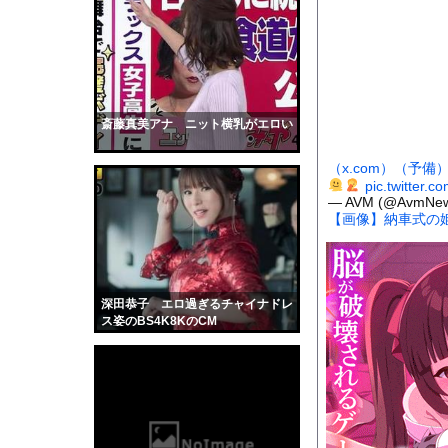
【驚愕】産後の里帰り
【悩み相談】昭和の高
【悲報】X「アスペの検
時速2100km/hで飛ぶ&
【下着画像】村重杏奈
斎藤真美アナ ニット横乳がエロい
彼には特徴があった。
（x.com）
（予備
【闇】ブラック教師の
pic.twitter
— AVM (@AvmNe
【動画】ヒョウ2頭が
【画像】納車式の
【画像】吉川愛さん(
道路脇で男性が缶切断
【黒歴史】こういう昔
深田恭子 エロ過ぎるチャイナドレ
韓国人「安貞桓が韓国
ス姿のBS4K8KのCM
ケンタッキーとか言う
【画像】このAVが性
【悲報】味噌ラーメン
【中国】男の子が爆竹