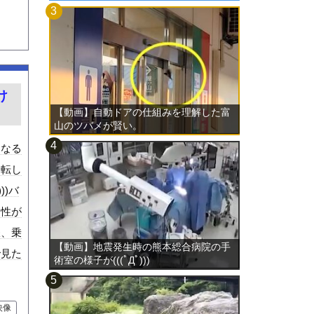
け
【動画】自動ドアの仕組みを理解した富
山のツバメが賢い。
うなる
回転し
))バ
男性が
鉄、乗
【動画】地震発生時の熊本総合病院の手
で見た
術室の様子が(((ﾟДﾟ)))
映像