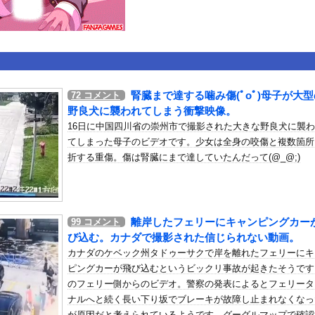
いうＡＶ女優ｗｗｗｗｗｗｗｗｗｗw
ックのり入れたけど出てこないの！！
ンコーン王子が日本人女性とデートか？
腎臓まで達する噛み傷(ﾟoﾟ)母子が大型
72
コメント
野良犬に襲われてしまう衝撃映像。
16日に中国四川省の崇州市で撮影された大きな野良犬に襲
or 相互RSS
てしまった母子のビデオです。少女は全身の咬傷と複数箇所
g
が管理しています。 RSS設定 更新順130件まで。それ以降の古いも
折する重傷。傷は腎臓にまで達していたんだって(@_@;)
離岸したフェリーにキャンピングカー
99
コメント
び込む。カナダで撮影された信じられない動画。
カナダのケベック州タドゥーサクで岸を離れたフェリーにキ
ピングカーが飛び込むというビックリ事故が起きたそうです
のフェリー側からのビデオ。警察の発表によるとフェリータ
ナルへと続く長い下り坂でブレーキが故障し止まれなくなっ
が原因だと考えられているようです。グーグルマップで確認