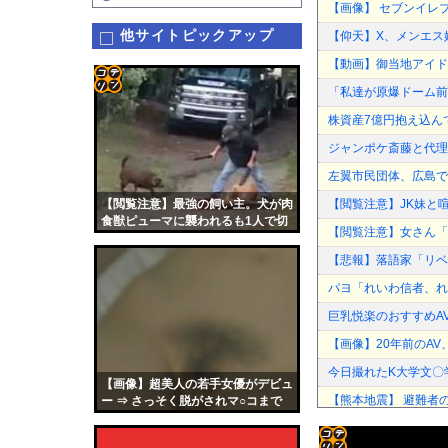
【画像】 セブンイレ
他サイトピックアップ
【仰天】X、メンエス
【動画】御当地アイド
「私達が原爆ドーム前
コテ
株資産7億円抱え込ん
リン
ジャンポケ斎藤と代理
- 固
左翼市民団体、広島で
定リ
【閲覧注意】最強の飼い主。犬が肉
【閲覧注意】JK妹と喧
ンク
食獣ピューマに襲われるも1人で切
【閲覧注意】女さん「
り殺す
自動
【悲報】落語家「リベ
更新
パヨ「れいわ信者、れ
ツー
巨乳悦楽のおすすめA
ル
【画像】20年前のAV
今日撮れたK大学文〇
【画像】超美人の若手女優がデビュ
【熊本地震】 避難者
ー ⇒ さっそく脱がされマ○コまで
丸出しに…
高市の消費税減税ちょ