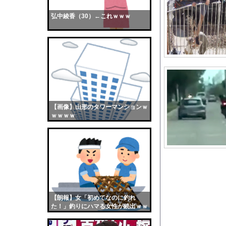
PTA会長「PTA参
弘中綾香（30）←これｗｗｗ
【画像】おまえらくん
【画像】この女優さん
【朗報】齋藤飛鳥、前
【画像】おまえらこう
海外「日本よ、お前が
勇気を出して白人美女
10年もの間浮気して
【画像】山形のタワーマンションｗ
ｗｗｗｗ
ウクライナ侵攻以降、
【配信者】「金バエ」
【画像】女の子「危機
私「ちょっと、人の家
【困惑】シャングリラ
【悲報】国税不祥事、
【朗報】女「初めてなのに釣れ
日向坂OGの最新ラン
た！」釣りにハマる女性が続出ｗｗ
ｗ
【衝撃】先日ワイに｢