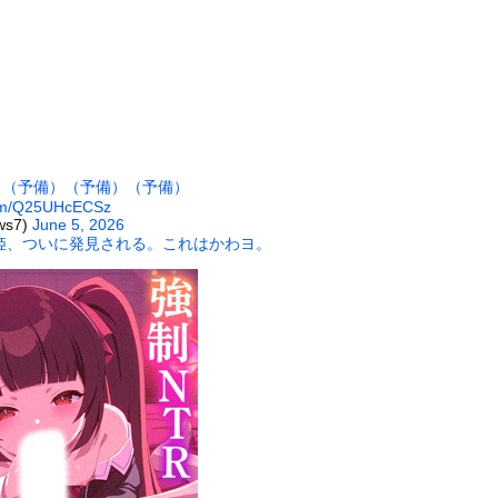
から帰宅した私。けれど自宅には予想もしない人物が住み着いており…...
1女子さん、夏の体験談ｗｗｗｗｗｗｗｗ
査した結果wwwwwwwww」
#8221;25個の冷たい球体&#8221;に遭遇した瞬...
さん、デカパイすぎて万バズしてしまうwwwwwwww
ずいぶん立派なモノをお持ちですね → 個性的な顔はこちらです…
）
（予備）
（予備）
（予備）
5割以上「ストレスの原因、第一位がこれ」
.com/Q25UHcECSz
ws7)
June 5, 2026
木に登って激しい戦い
姫、ついに発見される。これはかわヨ。
26)、縛られてムチムチお乳が強調されてしまう
していたドラム缶が爆発
の大学ヤリサーの流出エロ動画（顔出し）が一番抜ける
代表に激怒！『惨憺たる結果、徹底的な刷新が必要だ』と監督や協会を...
唐揚げ屋ｗｗｗｗｗ
癖ブッ刺さりで精子ドクドク作られるわｗｗｗｗ
で行列、出来ない
に点火 マンホールが爆発しふた吹き飛ぶ