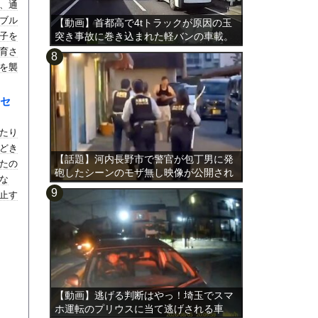
、通
ブル
【動画】首都高で4tトラックが原因の玉
子を
突き事故に巻き込まれた軽バンの車載。
育さ
を襲
じゃ
)
セ
たり
どき
【話題】河内長野市で警官が包丁男に発
たの
砲したシーンのモザ無し映像が公開され
な
る。
止す
【動画】逃げる判断はやっ！埼玉でスマ
ホ運転のプリウスに当て逃げされる車