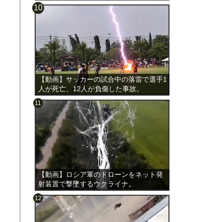
載。
【動画】サッカーの試合中の落雷で選手1
人が死亡、12人が負傷した事故。
【動画】ロシア軍のドローンをネット発
射装置で撃墜するウクライナ。