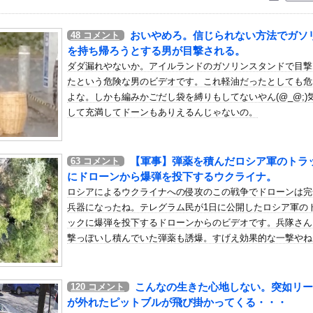
いう自炊最強のメシｗｗｗｗｗｗｗｗ
している。私の知らないスマホで連絡を取り合い、日中会ったりしてい...
おいやめろ。信じられない方法でガソ
48
コメント
がイプスウィッチ・タウンへ移籍決定！プレミアリーグ初挑戦
を持ち帰ろうとする男が目撃される。
安健洋、クリスタルパレス加入が決定的に！メディカル検査をパス！現...
ダダ漏れやないか。アイルランドのガソリンスタンドで目撃
たという危険な男のビデオです。これ軽油だったとしても危
干が強風一発で粉々に 鉄筋ゼロ 当局「接着剤でくっつけただけ」...
よな。しかも編みかごだし袋を縛りもしてないやん(@_@;)
リーズ史上1番不人気だと思う主人公」がこちらｗｗｗｗこの主人公は...
して充満してドーンもありえるんじゃないの。
CK教えろ。それ買う。ちな現場仕事
山】八戸が記念すべきJ2初勝利！佐藤祐太の無回転ミドル＆ドライ...
【軍事】弾薬を積んだロシア軍のトラ
63
コメント
っとひどいわ他
にドローンから爆弾を投下するウクライナ。
19回戦】西武がソフトバンクに逆転勝ちで2位浮上！連敗は3でスト...
ロシアによるウクライナへの侵攻のこの戦争でドローンは完
会の性接待報道、海外でも大騒ぎに・・・2002年W杯4強の記録...
兵器になったね。テレグラム民が1日に公開したロシア軍の
んじゃなかった…」 日本を知ってしまったディズニー信者、帰国後『...
ックに爆弾を投下するドローンからのビデオです。兵隊さん
撃っぽいし積んでいた弾薬も誘爆。すげえ効果的な一撃やね
っちゃいウリボー見つけた
お手頃価格？日向坂46とBEAMSのコラボが決定！！
だったのか…」 日本の普通のテレビ番組が最新SNSの数十年先を行...
こんなの生きた心地しない。突如リー
120
コメント
」優しい日本人に甘える外国人に海外が大騒ぎ
が外れたピットブルが飛び掛かってくる・・・