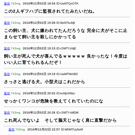
返信
743mg
2016年12月02日 18:54
ID:UwNTQxOTA
この2人ギフハブに監視されてたみたいだね。
返信
743mg
2016年12月02日 19:08
ID:MxNTkxMjI
この飼い主、犬に嫌われてたんだろうな
完全に犬がそこに止
まらせて飼い主を殺しにかかってる
返信
743mg
2016年12月02日 19:15
ID:c5MTYzNjE
飼い主が死んで犬が喜んでるｗｗｗｗｗ
良かったな！今度は
いい人に育てられるんだぞ！
返信
743mg
2016年12月02日 19:19
ID:UwMTMxNDI
さっさと逃げる犬。小型犬はこれだから
返信
743mg
2016年12月02日 20:02
ID:kxNjU4Mzc
せっかくワンコが危険を教えてくれていたのにな
返信
743mg
2016年12月02日 20:26
ID:c5MTYxMDM
これ死んでないよ そして脳天じゃなく肩に直撃だから
返信
743mg
2016年12月02日 22:57
ID:M0MTUyNzM