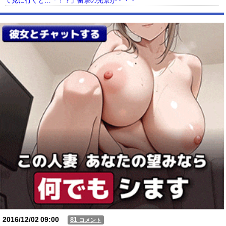
て見に行くと…「！？」衝撃の光景が・・・
【動画】USJの禁止エリアに子どもたちが続々乱入 → スタッフが注意し
ても止まらない事態に
Powered by livedoor 相互RSS
2016/12/02
09:00
81
コメント