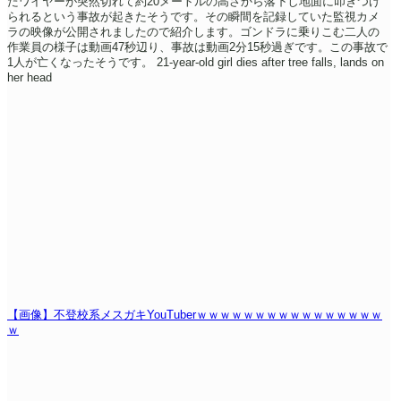
たワイヤーが突然切れて約20メートルの高さから落下し地面に叩きつけ
られるという事故が起きたそうです。その瞬間を記録していた監視カメ
ラの映像が公開されましたので紹介します。ゴンドラに乗りこむ二人の
作業員の様子は動画47秒辺り、事故は動画2分15秒過ぎです。この事故で
1人が亡くなったそうです。
21-year-old girl dies after tree falls, lands on
her head
【画像】不登校系メスガキYouTuberｗｗｗｗｗｗｗｗｗｗｗｗｗｗｗｗ
ｗ