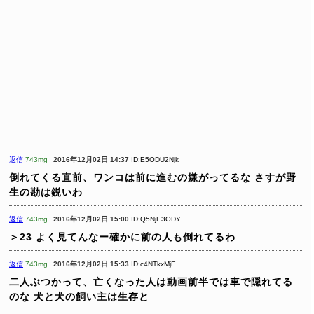
返信
743mg
2016年12月02日 14:37
ID:E5ODU2Njk
倒れてくる直前、ワンコは前に進むの嫌がってるな
さすが野
生の勘は鋭いわ
返信
743mg
2016年12月02日 15:00
ID:Q5NjE3ODY
＞23
よく見てんなー確かに前の人も倒れてるわ
返信
743mg
2016年12月02日 15:33
ID:c4NTkxMjE
二人ぶつかって、亡くなった人は動画前半では車で隠れてる
のな
犬と犬の飼い主は生存と