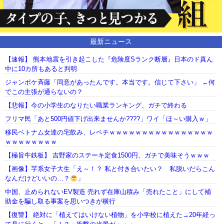
最新ニュース
【速報】 熊本地震を引き起こした『危険度Sランク断層』日本のド真ん
中に10カ所もあると判明
ジャンポケ斉藤「同意があったんです。本当です。信じて下さい」 ←何
でこの主張が通らないの？
【悲報】今の小学生のなりたい職業ランキング、ガチで終わる
フリマ民「あと500円値下げ出来ませんか????」ワイ「ほ～い購入ｗ」
移民ベトナム女達の宅飲み、レベチｗｗｗｗｗｗｗｗｗｗｗｗｗｗｗｗ
ｗｗｗｗｗｗｗｗ
【極旨牛鉄板】 吉野家のステーキ定食1500円、ガチで美味そうｗｗｗ
【画像】芋系女子大生「え～！？ 私と付き合いたい？ 私脱いだらこん
なんだけどいいの…？
」
中国、止められないEV製造 売れず在庫山積み「売れたこと」にして補
助金を騙し取る事案を思いつきが横行
【復讐】 絶対に「植えてはいけない植物」を小学校に植えた→20年経っ