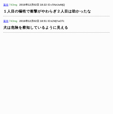
返信
743mg
2016年12月02日 18:22
ID:c5NzUwMjQ
１人目の犠牲で衝撃がやわらぎ２人目は助かったな
返信
743mg
2016年12月02日 18:51
ID:k2MjYwOTc
犬は危険を察知しているように見える