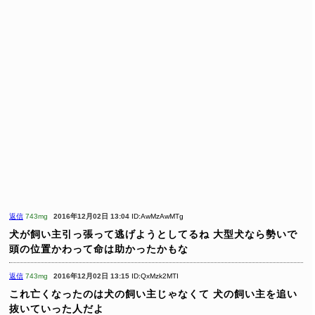
返信
743mg
2016年12月02日 13:04
ID:AwMzAwMTg
犬が飼い主引っ張って逃げようとしてるね
大型犬なら勢いで
頭の位置かわって命は助かったかもな
返信
743mg
2016年12月02日 13:15
ID:QxMzk2MTI
これ亡くなったのは犬の飼い主じゃなくて
犬の飼い主を追い
抜いていった人だよ