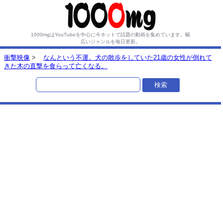
1000mgはYouTubeを中心に今ネットで話題の動画を集めています。
幅
広いジャンルを毎日更新。
衝撃映像
>
なんという不運。犬の散歩をしていた21歳の女性が倒れて
きた木の直撃を食らって亡くなる。