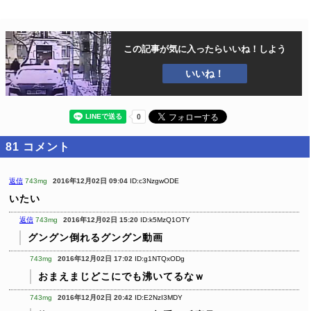
この記事が気に入ったら
いいね！しよう
いいね！
81
コメント
返信
743mg
2016年12月02日 09:04
ID:c3NzgwODE
いたい
返信
743mg
2016年12月02日 15:20
ID:k5MzQ1OTY
グングン倒れるグングン動画
743mg
2016年12月02日 17:02
ID:g1NTQxODg
おまえまじどこにでも沸いてるなｗ
743mg
2016年12月02日 20:42
ID:E2NzI3MDY