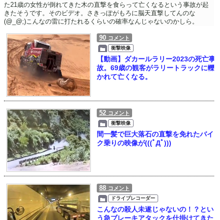
た21歳の女性が倒れてきた木の直撃を食らって亡くなるという事故が起
きたそうです。そのビデオ。さきっぽがもろに脳天直撃してんのな
(@_@;)こんなの雷に打たれるくらいの確率なんじゃないのかしら。
90
コメント
衝撃映像
【動画】ダカールラリー2023の死亡事
故。69歳の観客がラリートラックに轢
かれて亡くなる。
52
コメント
衝撃映像
間一髪で巨大落石の直撃を免れたバイ
ク乗りの映像が(((ﾟДﾟ)))
88
コメント
ドライブレコーダー
こんなの殺人未遂じゃないの！？とい
う急ブレーキアタックを仕掛けてきた