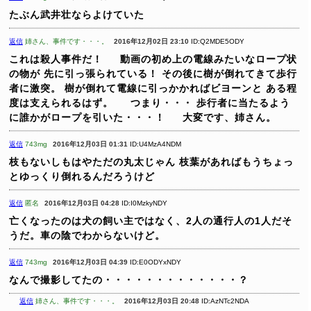
たぶん武井壮ならよけていた
返信
姉さん、事件です・・・。
2016年12月02日 23:10
ID:Q2MDE5ODY
これは殺人事件だ！
動画の初め上の電線みたいなロープ状
の物が
先に引っ張られている！
その後に樹が倒れてきて歩行
者に激突。
樹が倒れて電線に引っかかればビヨーンと
ある程
度は支えられるはず。
つまり・・・
歩行者に当たるよう
に誰かがロープを引いた・・・！
大変です、姉さん。
返信
743mg
2016年12月03日 01:31
ID:U4MzA4NDM
枝もないしもはやただの丸太じゃん
枝葉があればもうちょっ
とゆっくり倒れるんだろうけど
返信
匿名
2016年12月03日 04:28
ID:I0MzkyNDY
亡くなったのは犬の飼い主ではなく、2人の通行人の1人だそ
うだ。車の陰でわからないけど。
返信
743mg
2016年12月03日 04:39
ID:E0ODYxNDY
なんで撮影してたの・・・・・・・・・・・・・？
返信
姉さん、事件です・・・。
2016年12月03日 20:48
ID:AzNTc2NDA