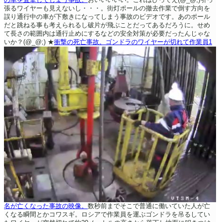
張るワイヤーも見えないし・・・。街灯ポールの撤去作業で倒す方向を
誤り通行中の車が下敷きになってしまう事故のビデオです。あのポール
だと跳ねる事も考えられるし破片が飛ぶことだってあるだろうに。せめ
て長さの範囲内は通行止めにするなどの安全対策が必要だったんじゃな
いか？(@_@;)
★
衝撃の死亡事故。ゴンドラのワイヤーが切れて作業員1
名が亡くなった事故の映像。
数秒前までそこで普通に働いていた人が亡
くなる瞬間とかコワスギ。ロシアで作業員を運ぶゴンドラを吊るしてい