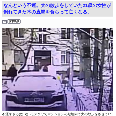
なんという不運。犬の散歩をしていた21歳の女性が
倒れてきた木の直撃を食らって亡くなる。
衝撃映像
不運すぎる(@_@;)モスクワでマンションの敷地内で犬の散歩をさせてい