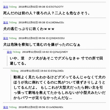
返信
743mg
2016年12月02日 09:38
ID:E5OTk2OTY
死んだのは前の人？後ろの人？二人とも危なさそう。
返信
743mg
2016年12月02日 09:38
ID:k1MDMwODc
犬の逃亡っぷりに吹くわｗｗｗ
返信
743mg
2016年12月02日 09:56
ID:Q3NDA5ODU
犬は危険を察知して進むのを嫌がったのになぁ
返信
743mg
2016年12月02日 10:02
ID:Q2NzQ2MDY
いや、逆 クソ犬があそこでグズらなきゃ
寸での所で回
避してる。
743mg
2016年12月15日 19:04
ID:E5Njc2MDc
動画よく見たらわかるけどグズってるんじゃなくて犬の
ほうが先に倒れてくるのに気がついて後ずさりしようと
してるんだよ。
もしこれが大型犬だったら飼い主を引
っ張って窮地を救えてたかもしれないが小型犬みたいだ
からパワーが足りなかったんだな…
返信
743mg
2016年12月02日 09:56
ID:UxNDMzNDc