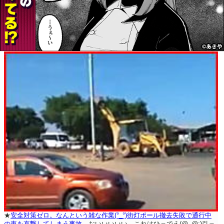
★
安全対策ゼロ。なんという雑な作業(°_°)街灯ポール撤去失敗で通行中
の車を直撃してしまう事故。
おいいいいい。これはひっでえ(@_@;)引っ