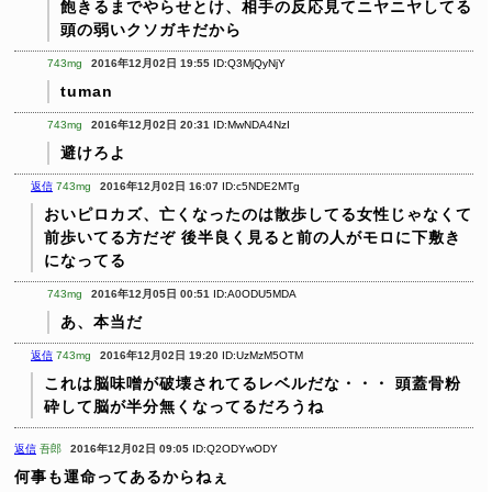
飽きるまでやらせとけ、相手の反応見てニヤニヤしてる
頭の弱いクソガキだから
743mg
2016年12月02日 19:55
ID:Q3MjQyNjY
tuman
743mg
2016年12月02日 20:31
ID:MwNDA4NzI
避けろよ
返信
743mg
2016年12月02日 16:07
ID:c5NDE2MTg
おいピロカズ、亡くなったのは散歩してる女性じゃなくて
前歩いてる方だぞ
後半良く見ると前の人がモロに下敷き
になってる
743mg
2016年12月05日 00:51
ID:A0ODU5MDA
あ、本当だ
返信
743mg
2016年12月02日 19:20
ID:UzMzM5OTM
これは脳味噌が破壊されてるレベルだな・・・
頭蓋骨粉
砕して脳が半分無くなってるだろうね
返信
吾郎
2016年12月02日 09:05
ID:Q2ODYwODY
何事も運命ってあるからねぇ