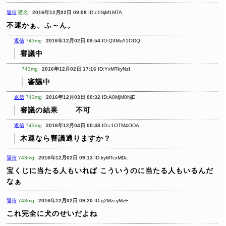
返信
匿名
2016年12月02日 09:08
ID:c1NjM1MTA
不運かぁ。ふ～ん。
返信
743mg
2016年12月02日 09:54
ID:Q3MzA1ODQ
審議中
743mg
2016年12月02日 17:16
ID:YxMTkyNzI
審議中
返信
743mg
2016年12月03日 00:32
ID:A0MjM0NjE
審議の結果
不可
返信
743mg
2016年12月04日 00:48
ID:c1OTM4ODA
木運なら審議通りますか？
返信
743mg
2016年12月02日 09:13
ID:kyMTcxMDc
宝くじに当たる人もいれば
こういうのに当たる人もいるんだ
なぁ
返信
743mg
2016年12月02日 09:20
ID:g2MzcyMzE
これ完全に犬のせいだよね