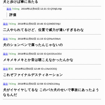
犬と歩けば棒に当たる
返信
743mg
2016年12月02日 12:21
ID:Q5NjEzNjk
評価
返信
743mg
2016年12月02日 10:46
ID:Q3MDE5NjU
二人やられてるけど、位置で威力が違いすぎるわな
返信
743mg
2016年12月02日 11:15
ID:Q5NzA5MzA
犬のションベンで腐ったんじゃないの
返信
743mg
2016年12月02日 12:33
ID:Q4ODUxODU
メキメキメキとか音は聴こえなかったんかな
返信
匿名
2016年12月02日 12:49
ID:c1NzI3ODQ
これぞファイナルデスティネーション
返信
743mg
2016年12月02日 12:58
ID:I2NDU1Mzg
犬がイヤイヤしてるな
このバカ犬のせいで事故にあったよう
なもんだ