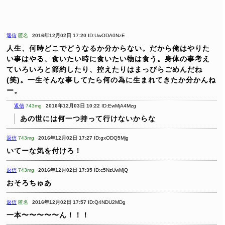
返信
匿名
2016年12月02日 17:20
ID:UwODA0NzE
人生、何時どこでどうなるか分からない。だから俺はやりた
い事はやる、食いたい時に食いたい物は食う。身体の事考え
ていろいろと節約したり、控えたりはまっぴらごめんだね
(笑)。一生そんな事してたら何の為に生まれてきたか分かんね
ー。
返信
743mg
2016年12月03日 10:22
ID:EwMjA4Mzg
あの世には何一つ持って行けないからな
返信
743mg
2016年12月02日 17:27
ID:gxODQ5Mjg
いてーな気を付けろ！
返信
743mg
2016年12月02日 17:35
ID:c5NzUwMjQ
おそろちゅあ
返信
匿名
2016年12月02日 17:57
ID:Q4NDU2MDg
一本〜〜〜〜〜ん！！！