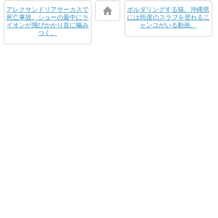
アレクサンドリアサーカスで
ボルダリングする猫。沖縄県
死亡事故。ショーの最中にラ
には85度のスラブを登れるニ
イオンが飛びかかり首に噛み
ャンコがいる動画。
つく。