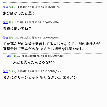
返信
743mg
2016年12月02日 13:15
ID:MxOTk1Njg
多分痛かったと思う
返信
匿名
2016年12月02日 13:54
ID:QxMDcyMTA
普通に動いてね？
返信
匿名
2016年12月02日 13:56
ID:QxMDcyMTA
てか死んだのは犬を散歩してる人じゃなくて、別の通行人が
直撃受けて死んだのな
まさとし適当な説明やめれ
返信
743mg
2016年12月02日 19:19
ID:c5MTYzNjE
二人とも死んだんじゃない？
返信
743mg
2016年12月02日 14:27
ID:Q0MDg5Nzc
まさにクリーンヒット
祈りなさい…
エイメン