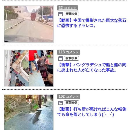
32
コメント
衝撃映像
【動画】中国で撮影された巨大な落石
に恐怖するドラレコ。
113
コメント
衝撃映像
【衝撃】バングラデシュで船と船の間
に挟まれた人が亡くなった事故。
102
コメント
衝撃映像
【動画】打ち所が悪ければこんな転倒
でも命を落としてしまう(´･_･`)