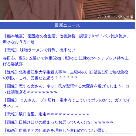
最新ニュース
【熊本地震】 避難者の食生活、改善急務…調理できず「パン飽き飽き」
断水なお３万戸超
【悲報】 味噌ラーメンで行列、出来ない
寺田心、週6ジム通いで体重62kg→82kgに 110kgのベンチプレス持ち上
げる姿披露
【速報】北海道江別大学生殺人事件、主犯格の川口被告(19)に無期懲役
の判決←これ、妥当だと思う？？？？？？
【画像】恋する女さん、ネット民が驚愕する大変身を遂げてしまう←コ
レは凄過ぎるw w w w w w w w
【画像】 まんさん、ブチ切れ「電車内でこういうポジのおじ、ガチでイ
ラネ」→
【悲報】坂口杏里、逃走ｗｗｗｗｗｗｗｗｗｗｗ
【画像】日焼け口リの締まったお尻っていいよね！ｗｗｗｗｗ
【動画】自動ドアの仕組みを理解した富山のツバメが賢い。