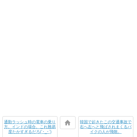
通勤ラッシュ時の電車の乗り
韓国で起きたこの交通事故で
方。インドの場合。これ難易
右へ左へと飛ばされまくるバ
度たかすぎるだろ(´･_･`)
イクの人が飛散。