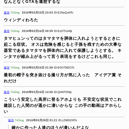
なんとなくGTAを連想するな
返信
743mg
2016年03月23日 23:03
ID:E2NzQxNTc
ウィンディわろた
返信
743mg
2016年03月24日 00:59
ID:EzOTUzNjI
タマヒュンってのはタマタマを胴体に入れようとするときに
起こる症状。
オスは危険を感じると子孫を残すための大事な
器官であるタマタマを胴体内に入れて保護しようとする。
キ
ンタマが縮み上がるって言う表現をするけどこれも同じ。
返信
743mg
2016年03月24日 01:58
ID:E0OTM2OTc
最初の帽子を突き抜ける撮り方が気に入った アイデア賞
そ
れだけ
返信
743mg
2016年03月24日 14:06
ID:Q4NTI5Njc
こういう安定した高所に登るアホよりも
不安定な状況でこれ
建設した人間のが遥かに凄いからな
この手の動画はアホらし
い
返信
743mg
2016年03月28日 01:21
ID:c2NDI2NTk
確かに作った人達のほうが凄いんだよな