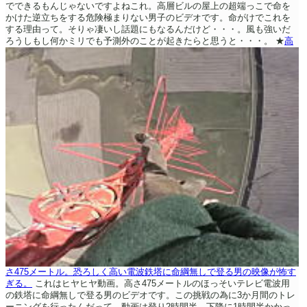
でできるもんじゃないですよねこれ。高層ビルの屋上の超端っこで命を
かけた逆立ちをする危険極まりない男子のビデオです。命がけでこれを
する理由って。そりゃ凄いし話題にもなるんだけど・・・。風も強いだ
ろうしもし何かミリでも予測外のことが起きたらと思うと・・・。
★
高
さ475メートル。恐ろしく高い電波鉄塔に命綱無しで登る男の映像が怖す
ぎる。
これはヒヤヒヤ動画。高さ475メートルのほっそいテレビ電波用
の鉄塔に命綱無しで登る男のビデオです。この挑戦の為に3か月間のトレ
ーニングを行ったんだって。動画は登り2時間半、下降に1時間半かかっ