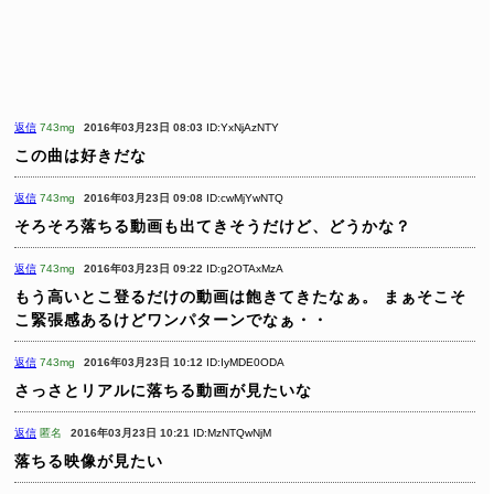
返信
743mg
2016年03月23日 08:03
ID:YxNjAzNTY
この曲は好きだな
返信
743mg
2016年03月23日 09:08
ID:cwMjYwNTQ
そろそろ落ちる動画も出てきそうだけど、どうかな？
返信
743mg
2016年03月23日 09:22
ID:g2OTAxMzA
もう高いとこ登るだけの動画は飽きてきたなぁ。
まぁそこそ
こ緊張感あるけどワンパターンでなぁ・・
返信
743mg
2016年03月23日 10:12
ID:IyMDE0ODA
さっさとリアルに落ちる動画が見たいな
返信
匿名
2016年03月23日 10:21
ID:MzNTQwNjM
落ちる映像が見たい