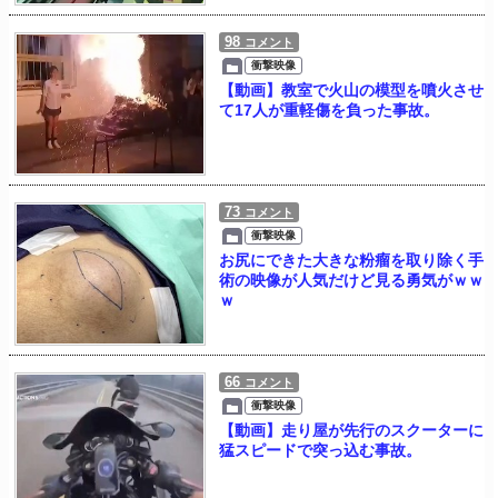
98
コメント
衝撃映像
【動画】教室で火山の模型を噴火させ
て17人が重軽傷を負った事故。
73
コメント
衝撃映像
お尻にできた大きな粉瘤を取り除く手
術の映像が人気だけど見る勇気がｗｗ
ｗ
66
コメント
衝撃映像
【動画】走り屋が先行のスクーターに
猛スピードで突っ込む事故。