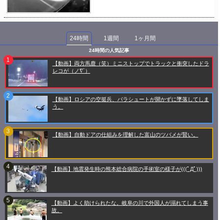
24時間
1週間
1ヶ月間
24時間の人気記事
【動画】両方馬鹿（笑）ミニストップでトラックと衝突したドラ
レコが（ノ∇`）
【動画】ロシアの空挺兵、パラシュートが開かずに墜落してしま
う。
【動画】自動ドアの仕組みを理解した富山のツバメが賢い。
【動画】地震発生時の熊本総合病院の手術室の様子が(((ﾟДﾟ)))
【動画】よく助けられたな。岐阜の川で外国人が溺れてしまう事
故。