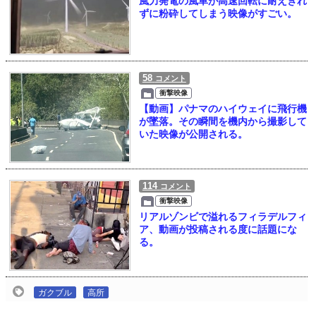
風力発電の風車が高速回転に耐えきれ
ずに粉砕してしまう映像がすごい。
58
コメント
衝撃映像
【動画】パナマのハイウェイに飛行機
が墜落。その瞬間を機内から撮影して
いた映像が公開される。
114
コメント
衝撃映像
リアルゾンビで溢れるフィラデルフィ
ア、動画が投稿される度に話題にな
る。
ガクブル
高所