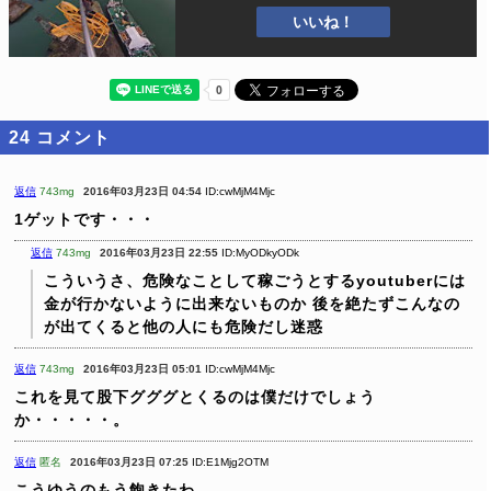
いいね！
24
コメント
返信
743mg
2016年03月23日 04:54
ID:cwMjM4Mjc
1ゲットです・・・
返信
743mg
2016年03月23日 22:55
ID:MyODkyODk
こういうさ、危険なことして稼ごうとするyoutuberには
金が行かないように出来ないものか
後を絶たずこんなの
が出てくると他の人にも危険だし迷惑
返信
743mg
2016年03月23日 05:01
ID:cwMjM4Mjc
これを見て股下グググとくるのは僕だけでしょう
か・・・・・。
返信
匿名
2016年03月23日 07:25
ID:E1Mjg2OTM
こうゆうのもう飽きたわ。