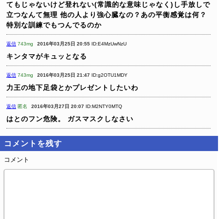
てもじゃないけど登れない(常識的な意味じゃなく)し手放しで
立つなんて無理
他の人より強心臓なの？あの平衡感覚は何？
特別な訓練でもつんでるのか
返信
743mg
2016年03月25日 20:55
ID:E4MzUwNzU
キンタマがキュッとなる
返信
743mg
2016年03月25日 21:47
ID:g2OTU1MDY
力王の地下足袋とかプレゼントしたいわ
返信
匿名
2016年03月27日 20:07
ID:M2NTY0MTQ
はとのフン危険。
ガスマスクしなさい
コメントを残す
コメント