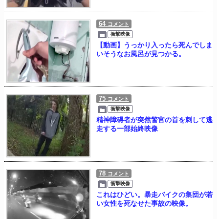
64
コメント
衝撃映像
【動画】うっかり入ったら死んでしま
いそうなお風呂が見つかる。
75
コメント
衝撃映像
精神障碍者が突然警官の首を刺して逃
走する一部始終映像
78
コメント
衝撃映像
これはひどい。暴走バイクの集団が若
い女性を死なせた事故の映像。