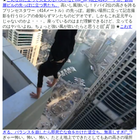
層ビルの先っぽに立つ男たち。
高いし風強いし！ドバイ2位の高さを誇る
プリンセスタワー（414メートル）の先っぽ。超狭い場所に立って記念撮
影を行うロシアの命知らずマンたちのビデオです。しかもこれ足元平ら
じゃないのかよ・・・。座っているのはまだ理解できるけど、立ってる
のはヤバいよね。ちょっと強い風が吹いたらと思うと(((ﾟДﾟ)))
★
こわす
ぎる。バランスを崩したら即死亡な命をかけた逆立ち。無茶しすぎ(°_°)
ぎゃー怖い。怖い。怖い。たとえ地上でできたとしてもあの高さの場所