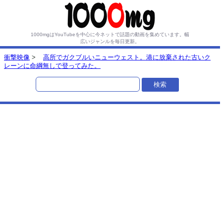
1000mgはYouTubeを中心に今ネットで話題の動画を集めています。
幅
広いジャンルを毎日更新。
衝撃映像
>
高所でガクブルいニューウェスト。港に放棄された古いク
レーンに命綱無しで登ってみた。