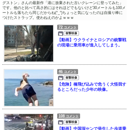
グストン」さんの最新作「港に放棄された古いクレーンに登ってみた」
です。他のと比べて高さ的にはそれほどでもないけど30メートルも100メ
ートルも落ちたら同じだからね(°_°)ちょっと気になったのは自撮り棒に
つけたストラップ。使わねえのかよｗｗｗ
72
コメント
衝撃映像
【動画】ウクライナとロシアの銃撃戦
の現場に乗用車が進入してしまう。
46
コメント
衝撃映像
【危険】橋飛び込みで危うく大怪我す
るところだった少年の映像。
108
コメント
衝撃映像
【動画】中国深センで発生した歩道乗