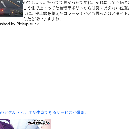
のでしょう。持ってて良かったですね。それにしても信号
いうＡＶ女優ｗｗｗｗｗｗｗｗｗｗw
こう側で止まってた自転車ポリスからは良く見えない位置
ックのり入れたけど出てこないの！！
うに。停止線を越えたコラーッ！かとも思ったけどタイト
らだと違いますよね。
rushed by Pickup truck
合が原因で交通事故が起きてしまう。
or 相互RSS
g
が管理しています。 RSS設定 更新順130件まで。それ以降の古いも
子のアダルトビデオが生成できるサービスが爆誕。