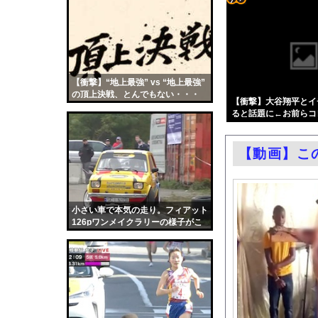
中国の農村で横暴を働
コテ
エロ漫画『黒髪女子をと
リン
【悲報】国民民主党代表
- 固
ビニールハウスからシ
定リ
【衝撃】“地上最強” vs “地上最強”
【第4弾】FANZA「
の頂上決戦、とんでもない・・・
ンク
【衝撃】大谷翔平とイ
「神聖なる場所です」
ると話題に←お前らコ
自動
富裕層の｢ペット離れ
更新
「撃たれても撃っちゃ
【動画】こ
ツー
【悲報】テレ東の若手
ル
元子役の紫堂るいの競
【ニュース】韓国メデ
小さい車で本気の走り。フィアット
126pワンメイクラリーの様子がこ
中国「大豪雨！」三峡
ちら。
職場の人妻と不倫をし
韓国国会、サッカー前
日本旅行キャンセルす
うちのネコが目の前に