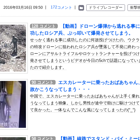
いう自炊最強のメシｗｗｗｗｗｗｗｗ
172
2016年03月16日 09:50 ┃
コメント
┃
ドライブレコーダー
衝撃
している。私の知らないスマホで連絡を取り合い、日中会ったりしてい...
象予報士さん、意外と小さかった
【動画】ドローン爆弾から逃れる事に
128
コメント
】 柏は垣田先制弾＆小泉ミドルで新シーズンを白星スタート！後半...
功したロシア兵、ぶっ叩いて爆発させてしまう。
、地上波番組で胸元ぱっくり・・・（※画像あり）
せっかく逃れる事に成功したのに何故投げつけたの。ウクラ
として携帯をロッカールームに忘れたのを思い出して戻った すると私...
の特攻ドローンに狙われたロシア兵が墜落して不発に終わっ
ローンにアサルトライフルやロケットランチャーを投げつけ
』28話感想 新たな怪盗、デッチ・アゲイン登場
発させてしまうというビデオが今日の5chで話題になってい
会、開催中止を発表 場所時刻不明・許可なし・交通整理なし・市が関...
たので紹介します。
」 ワイ（全身麻酔に耐えて見せる！うおおおおおお！！！！）→
豊かな暮らしなんかできません！！！」他
エスカレーターに乗ったおばあちゃん
90
コメント
故かこうなってしまう・・・
に向けて初の弾道ミサイルを発射か？！
中国で、エスカレーターに乗ったおばあちゃんが上手く乗れ
』『あしたのジョー』『タイガーマスク』など歴代の有名スポーツ漫画...
うなってしまう映像。しかし男性が途中で助けに駆けつけて
さん、番組の企画でハッスルしすぎてしまうｗｗｗｗｗｗ
て良かった。一体なんでこんな風になってしまったの(°_°)
着が浮き出てしまうハプニング！！
ウクライナ戦争に参戦へ！！！
ジョブズ、鎌倉仏教を発明する
【動画】線路でスタンド・バイ・ミー
58
コメント