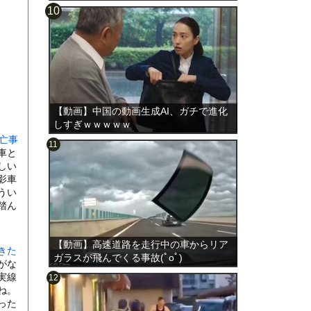
【動画】中国の動画生成AI、ガチで進化
しすぎｗｗｗｗｗ
死亡事
車と
しい
影車
うい
踏ん
【動画】高速道路を走行中の車からリア
きた
ガラスが飛んでくる事故(ﾟoﾟ)
がな
実線
ね。
った