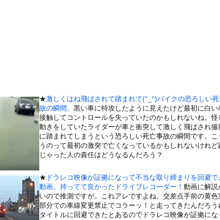
他人を怒らせすぎてどんな優しそうな人の怒り顔も余裕で想像できるよ...
です」←わかる 中国北朝鮮「少子化です」←強権国家でも止められな...
欺扱いされ大炎上中。琵琶湖三市とも「知らない」と公式声明ｗｗｗｗ...
んに銃を撃たせるためにデスゲームを開催するはりーシ
男が変なポーズをしていた。なんで？ → こういうことでした…
ンさん、ふつうに溶けるｗｗｗｗｗ(※画像あり)
6℃高い異常事態！ 観測史上最強クラスの「スーパーエルニーニョ...
★
激しくはね飛ばされて踏まれて(°_°)バイクの恐ろしい
ぎる学生さん、甲子園で発見される
故の瞬間。
黒い車に特攻したように見えたけど最初に白い
ところに顔面から突っ込む女性
接触してコントロールを失っていたのかもしれないね。怪
動きをしていたライダーが車と衝突して激しく飛ばされ撮
木に登って激しい戦い
に踏まれてしまうという恐ろしい死亡事故の瞬間です。こ
の大学ヤリサーの流出エロ動画（顔出し）が一番抜ける
うのって最初の激突で亡くなっているかもしれないけれど
じゃった人の責任はどうなるんだろう？
代表に激怒！『惨憺たる結果、徹底的な刷新が必要だ』と監督や協会を...
唐揚げ屋ｗｗｗｗｗ
★
ドラレコ映像が証拠になって不当な取り締まりを回避で
癖ブッ刺さりで精子ドクドク作られるわｗｗｗｗ
動画。持ってて良かったドライブレコーダー！
動画に解説
いので推測ですが。これアレですよね。交差点手前の黄色
で行列、出来ない
部分での車線変更禁止でコラーッ！と走ってきたんだろう
に点火 マンホールが爆発しふた吹き飛ぶ
タイトルに回避できたとあるのでドラレコ映像が証拠にな