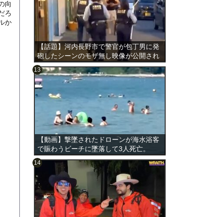
の向
だろ
ルか
【話題】河内長野市で警官が包丁男に発
砲したシーンのモザ無し映像が公開され
る。
のは表
【動画】撃墜されたドローンが海水浴客
で賑わうビーチに墜落して3人死亡。