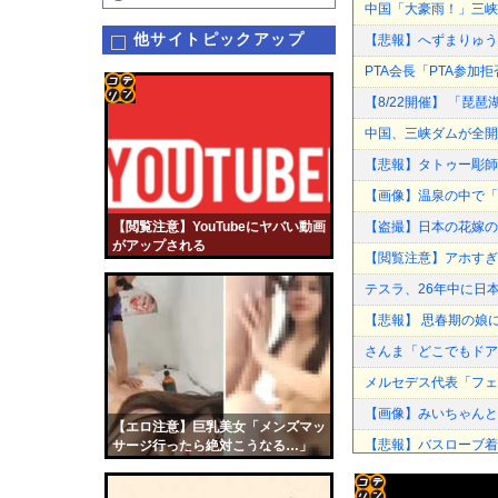
中国「大豪雨！」三峡
他サイトピックアップ
【悲報】へずまりゅう
PTA会長「PTA参
【8/22開催】 「琵
コテ
中国、三峡ダムが全開
リン
【悲報】タトゥー彫師
- 固
【画像】温泉の中で「
定リ
【閲覧注意】YouTubeにヤバい動画
【盗撮】日本の花嫁の
ンク
がアップされる
【閲覧注意】アホすぎ
自動
テスラ、26年中に日
更新
【悲報】 思春期の娘
ツー
さんま「どこでもドア
ル
メルセデス代表「フェ
【画像】みいちゃんと
【エロ注意】巨乳美女「メンズマッ
【悲報】バスローブ着
サージ行ったら絶対こうなる…」
（動画あり）
【画像】佐倉綾音(3