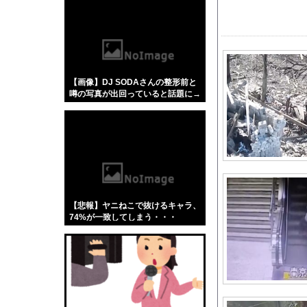
【悲報】「蕎麦」とか
【4/4】嫁が浮気を
【画像】 テレ朝の気
【J1第1節 柏×水戸
【画像】DJ SODAさんの整形前と
女子プロレスラーさん
噂の写真が出回っていると話題に→
バイトを終えて帰ろう
ご覧ください！！！！！
『名探偵プリキュア！
琵琶湖三市同時花火大
医者「麻酔かけますよ
世帯年収1000万「
ウクライナがモスクワ
【悲報】ヤニねこで抜けるキャラ、
【最終日】『巨人の星
74%が一致してしまう・・・
【画像】エチビデ女優
高崎春アナ お尻に下
【悲報】韓国、ロシア
【朗報】スティーブ・