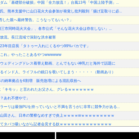
ダム「基礎部分破損」中国「全力放流！」台風13号「中国上陸予測」...
氏、熊本支援中に山口花火大会参加が発覚し批判殺到「揚げ足取りに必...
加拒否した親へ最終警告。こうなってもいい？」
琶湖三市同時花火大会」、各市公式「そんな花火大会は存在しない」...
放流。長江流域で深刻な洪水被害
23年目店長「タトゥー入れにくるやつ99%バカです」
これ」やったことあるやつwwwwww
ウェディングドレス着替え動画、とんでもない神乳だと海外で話題に
るインド人、ライフルの銃口を覗いてしまう・・・・・（動画あり）
本の納車拠点を6割増 販売急増による混乱収拾へ
に「キモッ」と言われたお父さん、グレるｗｗｗｗｗｗｗ
？あれ不便やで」
ラーリは最強PUを持っていないと不満を言うがに非常に競争力がある...
山田さん、日本の警察なめすぎで炎上ｗｗｗｗwｗｗｗｗｗｗｗｗｗ
てタバコ吸いながら記者会見する奴ｗｗｗｗｗｗｗｗｗｗｗｗｗｗ
2)、ついに自分のシコポイントに気付いてしまう・・・