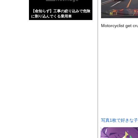
【画像】伊藤舞雪とか
【命知らず】工事の絞り込みで危険
【緊急】肛門にスティ
に割り込んでくる乗用車
お知らせ
Motorcyclist get c
【珍事】サッカーの試
Powered by livedo
1000m
このページは
示されません。
写真1枚で好きな