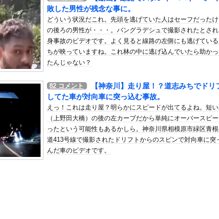
失望してしまう「具体的に何もしてくれなくて傷つく」
敗した男性が残念な事に。
の机がこの女の子の椅子にされてたらｗｗｗ
どういう状況だこれ。先頭を逃げていた人はセーフだったけ
の後ろの男性が・・・。バングラデシュで撮影されたとされ
、可愛すぎる
身事故のビデオです。よく見ると線路の左側にも逃げている
屈みで完全に見えてる動画が拡散されてしまう…
ちが映っていますね。これ林の中に逃げ込んでいたら助かっ
いう地雷系の女子高生って好きじゃないの？
たんじゃない？
ナンバーワンだ」 熊本地震直後の日本の対応のスピードに世界が衝撃
【神奈川】走り屋！？道志みちでドリ
82
コメント
にチン凸したアジア人短小男
、爆笑されてしまうｗｗｗ
してた車が対向車に突っ込む事故。
た嫁。まさかと思い長男のDNA鑑定をするがいいな？と問うと、元嫁...
えっ！これは走り屋？明らかにスピードが出てるよね。短い
ロシア軍兵士のHIV感染が2000％急増…ウクライナメディア！
（上野田大橋）の後の左カーブだから単純にオーバースピー
のSNS更新が1週間途絶え、様々な憶測が飛び交う。1週間ぶりの投...
ったという可能性もあるかしら。神奈川県相模原市緑区青根
道413号線で撮影されたドリフトからのスピンで対向車に突
管理フォーーーーム！！！」
んだ車のビデオです。
の金庫触らないでよ！」キチママ『そこに金庫があったから、開けてみ...
白された黒嵜菜々子、おっぱい水着グラビアがエッチすぎるwwwww...
誉賞で記念品に自分の名前を入れ自分メインのPV撮影して炎上中w ...
(25)、下着姿であたシコが止まらない
が強制わいせつで捕まって謝罪の手紙が来た」ﾊﾟｼｬｯ