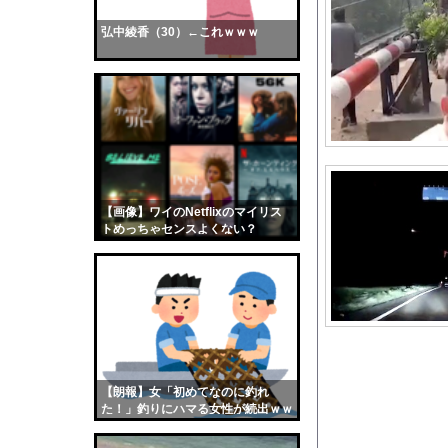
トー横キッズ、大人に
弘中綾香（30）←これｗｗｗ
【画像】おまえらくん
【画像】この女優さん
【朗報】齋藤飛鳥、前
【画像】おまえらこう
海外「日本よ、お前が
勇気を出して白人美女
10年もの間浮気して
【画像】ワイのNetflixのマイリス
トめっちゃセンスよくない？
ウクライナ侵攻以降、
wwwwwww
【配信者】「金バエ」
【画像】女の子「危機
私「ちょっと、人の家
【巨乳画像】日本一告
【悲報】高市、国民栄
【朗報】女「初めてなのに釣れ
【画像】影山優佳さん
た！」釣りにハマる女性が続出ｗｗ
ｗ
【画像】女さん「彼氏