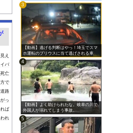
が
【動画】逃げる判断はやっ！埼玉でスマ
ホ運転のプリウスに当て逃げされる車
が見え
載。
ライバ
た死亡
後方で
と道路
転がっ
【動画】よく助けられたな。岐阜の川で
ければ
外国人が溺れてしまう事故。
言われ