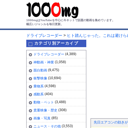
1000mgはYouTubeを中心に今ネットで話題の動画を集めています。
幅広いジャンルを毎日更新。
>
ドライブレコーダー
ヒト踏んじゃった。これは避けら
カテゴリ別アーカイブ
(4,389)
ドライブレコーダー
(1,058)
神動画・神業
(9,475)
面白動画
(10,694)
衝撃映像
(4,598)
乗物系
(404)
感動系
(3,488)
動物・ペット
(308)
貴重映像・歴史
(85)
画像・写真
先日エアコンの効きが
(3,553)
ニュース・その他