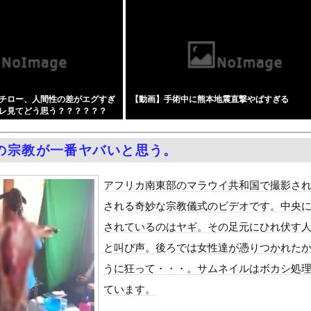
く官吏一家を殺害した男、指名手配されて警察が追跡するも農民が追い...
にかく愛でたい』をrawやhitomiを使わずに無料で読む方法...
選、玉木雄一郎氏と30歳若手の一騎打ちへ → 榛葉幹事長の不出...
ャインマスカット約200房を盗んだ無職の男逮捕 岡山
50％OFFキャンペーン」開催！遂に明日10時まで！まだ間に合...
チロー、人間性の差がエグすぎ
【動画】手術中に熊本地震直撃やばすぎる
靖国神社、境内におけるコスプレや軍装の禁止を発表！
レ見てどう思う？？？？？？
｣が止まらない・・・
イカン」警視庁OBが明かす拳銃使用の葛藤…河内長野「2発で射殺」...
の宗教が一番ヤバいと思う。
女子アナ「国民が勝手に我々取材陣にカメラを向けるな！」→何様のつ...
泳水着おっぱいポロリ具合がエロい
アフリカ南東部のマラウイ共和国で撮影さ
ィア「幻となった女性天皇。日本皇族に韓半島の男の血が入る可能性が...
される奇妙な宗教儀式のビデオです。中央
ダム「基礎部分破損」中国「全力放流！」台風13号「中国上陸予測」...
されているのはヤギ。その足元にひれ伏す
て、ついに、、、
と叫び声。後ろでは女性達が憑りつかれた
代表監督を追及「なぜ負けたのか」
うに狂って・・・。サムネイルはボカシ処
べきか…1万年ぶり史上最大級の火山の兆し＝韓国の反応
ています。
いた。私が上に物を投げるフリをする → 猫はこうなります…