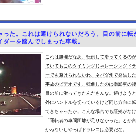
食べた医師、全身麻痺へ
たら濃いのが出た
そうで怖くない？
プヌードル詰め放題開催中www
ゃった。これは避けられないだろう。目の前に転
た女性､重篤な植物状態だが､意識は正常で何かを思考していると判明...
イダーを踏んでしまった車載。
常時ハイビームマン」「車間ベタ付けマン」「法定速度絶対遵守マン」
欲でひまわり畑を全滅させ福島県の祭りを中止に追い込む
これは無理だなあ。転倒して滑ってくるの
締め付けられる胸元！！【GIF動画あり】
ていてもこのタイミングじゃレーシングド
30話感想 診療所の女官からの呼び出し！水晶宮大荒れ！
ーでも避けられないわ。ネバダ州で発生し
祭り中止
事故のビデオです。転倒したのは撮影車の
ゆうかが７年ぶりに帰ってきたぞ！
目の前に滑ってきたんだもんな。避けよう
やが、始めるまでのロードマップ教えてくれ
外にハンドルを切っているけど同じ方向に
ードや濡れ場おっぱいがエロ過ぎる！人生最後のラスト写真集、最高！...
てきちゃったか。こんな場合でも証拠がな
ビスかと思ったら野生の炊飯器で草 ほか
「運転者の車間距離が足りなかった」とか
」ランキング、ついに発表される
かねないしやっぱドラレコは必要だな。
がアジア人にケンカを売った結果ｗｗｗ」 ほか