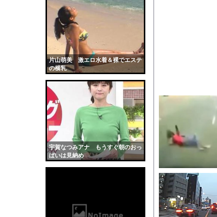
【悲報】ASDワイ、
日本韓国台湾「少子化
【悲報】花火大会、詐
【驚愕】ひげおやじさ
オフィスに入ってくる
片山萌美 激エロ水着＆裸でエステ
の横乳
【衝撃】東京のライオ
海面水温が平年より2.
【画像】滋賀の可愛す
勢いよく放水している
【動画】ヒョウ2頭が
【黒歴史】こういう昔
宇賀なつみアナ もうすぐ朝のおっ
韓国人「安貞桓が韓国
ぱいは見納め
ケンタッキーとか言う
【画像】このAVが性
【悲報】味噌ラーメン
【中国】男の子が爆竹