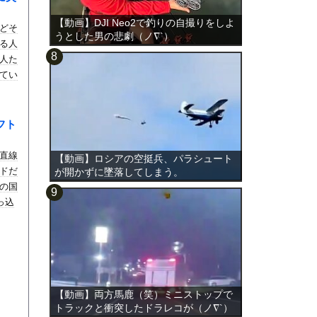
【動画】DJI Neo2で釣りの自撮りをしよ
どそ
うとした男の悲劇（ノ∇`）
る人
人た
てい
フト
直線
【動画】ロシアの空挺兵、パラシュート
ドだ
が開かずに墜落してしまう。
の国
っ込
【動画】両方馬鹿（笑）ミニストップで
トラックと衝突したドラレコが（ノ∇`）