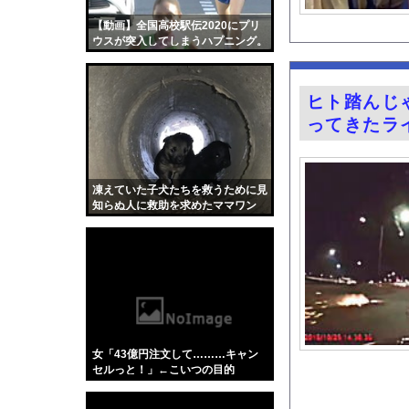
【悲報】『鶏刺し』を
【動画】全国高校駅伝2020にプリ
【画像】男の娘で抜い
ウスが突入してしまうハプニング。
お高いテント、盗まれ
【画像】イオンでカッ
ヒト踏んじ
誤って脳幹を摘出され
ってきたラ
3大盆休みの害悪車「
シカさん 凄まじい食
齋藤陽アナ ベルトで
凍えていた子犬たちを救うために見
知らぬ人に救助を求めたママワン
『薬屋のひとりごと』
コ。
シカ「全部喰った」 
お騒がせグラドル小倉
ガチの釣り初心者なん
井上晴美、乳首ヘアヌ
【Xの車窓から】オー
女「43億円注文して………キャン
【衝撃】「かわいい虫
セルっと！」←こいつの目的
「アメリカのヤンキー