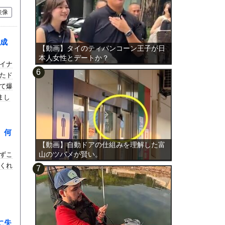
映像
成
【動画】タイのティパンコーン王子が日
本人女性とデートか？
イナ
たド
て爆
まし
、何
【動画】自動ドアの仕組みを理解した富
山のツバメが賢い。
ずこ
くれ
に失