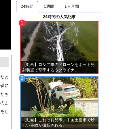
24時間
1週間
1ヶ月間
24時間の人気記事
【動画】ロシア軍のドローンをネット発
射装置で撃墜するウクライナ。
れたと
に磔に
人たち
かのよ
理をし
【動画】これはお見事。中国重慶市で珍
しい事故が撮影される。