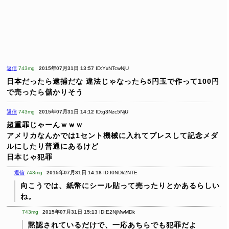
返信
743mg
2015年07月31日 13:57
ID:YxNTcwNjU
日本だったら逮捕だな
違法じゃなったら5円玉で作って100円
で売ったら儲かりそう
返信
743mg
2015年07月31日 14:12
ID:g3Nzc5NjU
超重罪じゃーんｗｗｗ
アメリカなんかでは1セント機械に入れてプレスして記念メダ
ルにしたり普通にあるけど
日本じゃ犯罪
返信
743mg
2015年07月31日 14:18
ID:I0NDk2NTE
向こうでは、紙幣にシール貼って売ったりとかあるらしい
ね。
743mg
2015年07月31日 15:13
ID:E2NjMwMDk
黙認されているだけで、一応あちらでも犯罪だよ