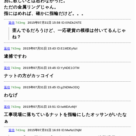
別に欲しいとは思わなかった。
ただの金属リングじゃん。
指にはめれば、確かに指輪だけど。。。
返信
743mg
2015年07月31日 15:58
ID:I0NDk2NTE
歪んでるだろうけど、一応硬貨の模様は付いてるんじゃ
ね？
返信
743mg
2015年07月31日 15:43
ID:E1MDEyNzI
逮捕ですわ
返信
743mg
2015年07月31日 15:45
ID:YyNDE1OTM
ナットの方がカッコイイ
返信
743mg
2015年07月31日 15:45
ID:g2NDMxODQ
わなげ
返信
743mg
2015年07月31日 15:51
ID:IwMDAzMjY
工事現場に落ちているナットを指輪にしたオッサンがいたな
ぁ
返信
743mg
2015年07月31日 16:03
ID:MwNzI2NjM