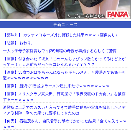
最新ニュース
【薬味丼】 カツオマヨネーズ丼に挑戦した結果ｗｗｗ（画像あり）
【悲報】 おわり。
一人っ子母子家庭育ちワイ(26)無職の母親が再婚するらしくて驚愕
【画像】付き合いたて彼女「ごめーんちょびっツ散らかってるけど上が
って～！」←お前らだったらコレ別れるか？？？？？
【画像】35歳でおばあちゃんになったギャルさん、可愛過ぎて嫉妬不可
避w w w w w w w w w w w
【画像】 新潟で1番並ぶラーメン屋に来たでｗｗｗｗｗｗｗｗ
【画像】スリムクラブ真栄田、日高屋で『限界突破のドカ食い』を披露
するｗｗｗｗｗｗ
避難所に土足でズカズカと入ってきて勝手に動画や写真を撮影したメデ
ィア取材陣、挙句の果てに要求してきたのは……
【仰天】 石破茂さん、自民若手に舐めてかかった結果「全てを失うｗｗ
ｗｗｗ」