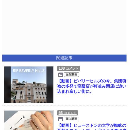
関連記事
108
コメント
面白動画
【動画】ビバリーヒルズの今。集団窃
盗の多発で高級店が軒並み閉店に追い
込まれ寂しい街に。
56
コメント
面白動画
【動画】ヒューストンの大学が蜘蛛の