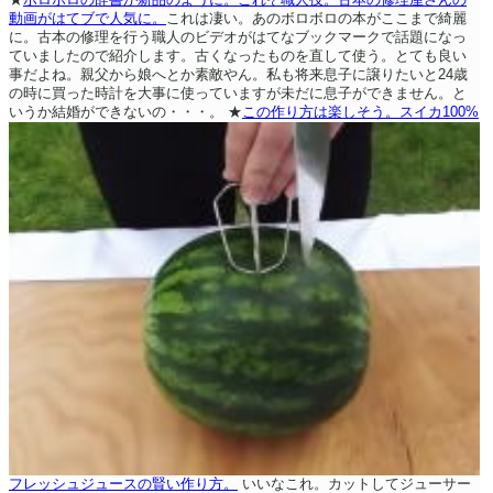
動画がはてブで人気に。
これは凄い。あのボロボロの本がここまで綺麗
に。古本の修理を行う職人のビデオがはてなブックマークで話題になっ
ていましたので紹介します。古くなったものを直して使う。とても良い
事だよね。親父から娘へとか素敵やん。私も将来息子に譲りたいと24歳
の時に買った時計を大事に使っていますが未だに息子ができません。と
いうか結婚ができないの・・・。
★
この作り方は楽しそう。スイカ100%
フレッシュジュースの賢い作り方。
いいなこれ。カットしてジューサー