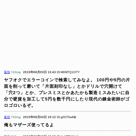
返信
743mg
2015年08月03日 13:43
ID:M0MTQ1OTY
ヤフオクでエラーコインで検索してみなよ。
100円や5円の片
面を削って磨いて「片面刻印なし」とかドリルで穴開けて
「穴2つ」とか、プレスミスとかあたかも製造ミスみたいに自
分で硬貨を加工して5円を数千円にしたり現代の錬金術師がゴ
ロゴロいるぞ。
返信
743mg
2015年08月04日 19:12
ID:g0OTkwMjI
俺もマザーズ使ってるよ