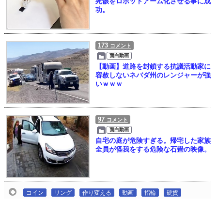
死骸をロボットアーム化させる事に成
功。
173
コメント
面白動画
【動画】道路を封鎖する抗議活動家に
容赦しないネバダ州のレンジャーが強
いｗｗｗ
97
コメント
面白動画
自宅の庭が危険すぎる。帰宅した家族
全員が怪我をする危険な石畳の映像。
コイン
リング
作り変える
動画
指輪
硬貨