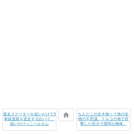
逃走スクーターを追いかけて3
なんだこの生き物！？海の生
車線道路を逆走する白バイ。
物の不思議。トルコの海で目
追いかけっこヘルカム
撃した巨大で透明な物体。