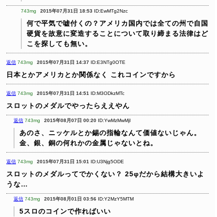
743mg
2015年07月31日 18:53
ID:EwMTg2Nzc
何で平気で嘘付くの？アメリカ国内では全ての州で自国
硬貨を故意に変造することについて取り締まる法律はど
こを探しても無い。
返信
743mg
2015年07月31日 14:37
ID:E3NTg0OTE
日本とかアメリカとか関係なく
これコインですから
返信
743mg
2015年07月31日 14:51
ID:M3ODkzMTc
スロットのメダルでやったらええやん
返信
743mg
2015年08月07日 00:20
ID:YwMzMwMjI
あのさ、ニッケルとか錫の指輪なんて価値ないじゃん。
金、銀、銅の何れかの金属じゃないとね。
返信
743mg
2015年07月31日 15:01
ID:U3Njg5ODE
スロットのメダルってでかくない？
25φだから結構大きいよ
うな…
返信
743mg
2015年08月01日 03:56
ID:Y2MzY5MTM
5スロのコインで作ればいい