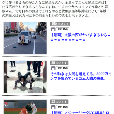
グに作り変えるのがこんなに簡単なのか。金属ってこんな簡単に伸ばし
たり広げたりできるもんなんですね。生まれた年のコインで指輪とか素
敵やん。でも日本のお金でこれをやると貨幣損傷等取締法により1年以下
の懲役又は20万円以下の罰金らしいので真似しちゃダメよ。
150
コメント
面白動画
【動画】大阪の西成ヤバすぎるやろｗ
ｗｗｗｗｗｗｗｗｗｗ
59
コメント
面白動画
その動きは人間を超えてる。3000万イ
ンプを集めているゴム人間の映像。
53
コメント
面白動画
【動画】メジャーリーグの165.8キロ