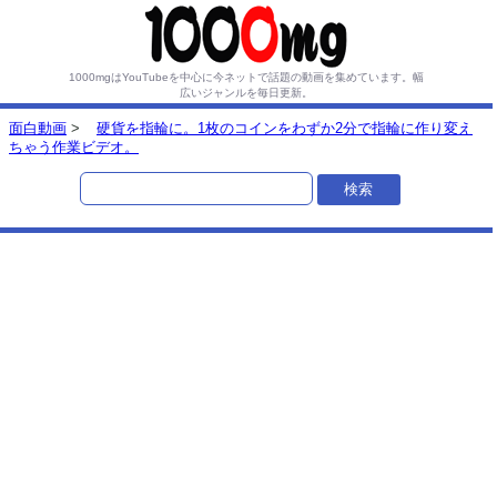
1000mgはYouTubeを中心に今ネットで話題の動画を集めています。
幅
広いジャンルを毎日更新。
面白動画
>
硬貨を指輪に。1枚のコインをわずか2分で指輪に作り変え
ちゃう作業ビデオ。