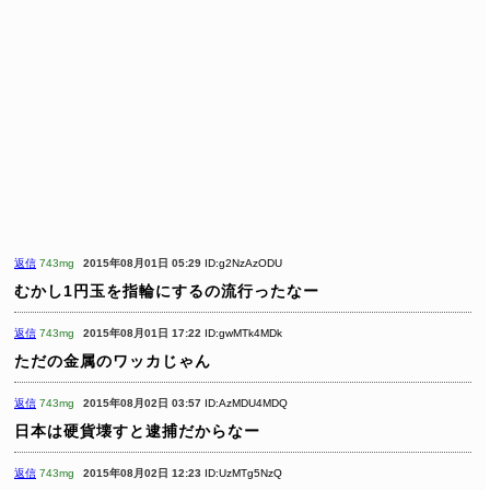
返信
743mg
2015年08月01日 05:29
ID:g2NzAzODU
むかし1円玉を指輪にするの流行ったなー
返信
743mg
2015年08月01日 17:22
ID:gwMTk4MDk
ただの金属のワッカじゃん
返信
743mg
2015年08月02日 03:57
ID:AzMDU4MDQ
日本は硬貨壊すと逮捕だからなー
返信
743mg
2015年08月02日 12:23
ID:UzMTg5NzQ