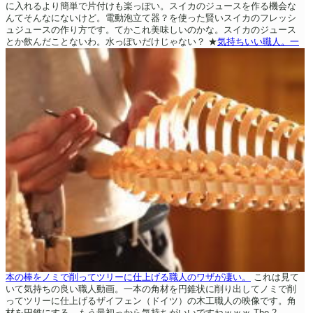
に入れるより簡単で片付けも楽っぽい。スイカのジュースを作る機会な
んてそんなにないけど。電動泡立て器？を使った賢いスイカのフレッシ
ュジュースの作り方です。てかこれ美味しいのかな。スイカのジュース
とか飲んだことないわ。水っぽいだけじゃない？
★
気持ちいい職人。一
本の棒をノミで削ってツリーに仕上げる職人のワザが凄い。
これは見て
いて気持ちの良い職人動画。一本の角材を円錐状に削り出してノミで削
ってツリーに仕上げるザイフェン（ドイツ）の木工職人の映像です。角
材を円錐にする。もう最初っから気持ちがいいですねｗｗｗ
The 2