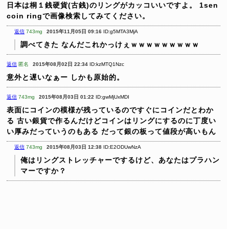
日本は桐１銭硬貨(古銭)のリングがカッコいいですよ。
1sen
coin ringで画像検索してみてください。
返信
743mg
2015年11月05日 09:16
ID:g5MTA3MjA
調べてきた
なんだこれかっけぇｗｗｗｗｗｗｗｗｗ
返信
匿名
2015年08月02日 22:34
ID:kzMTQ1Nzc
意外と遅いなぁー
しかも原始的。
返信
743mg
2015年08月03日 01:22
ID:gwMjUxMDI
表面にコインの模様が残っているのですぐにコインだとわか
る
古い銀貨で作るんだけどコインはリングにするのに丁度い
い厚みだっていうのもある
だって銀の板って値段が高いもん
返信
743mg
2015年08月03日 12:38
ID:E2ODUwNzA
俺はリングストレッチャーでするけど、あなたはプラハン
マーですか？