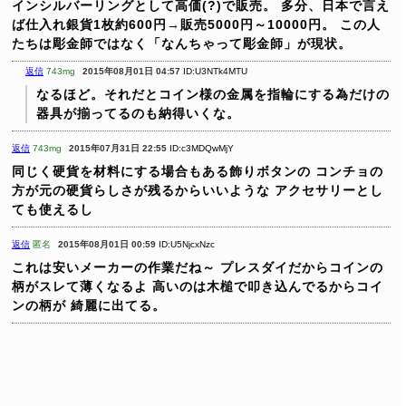
インシルバーリングとして高価(?)で販売。
多分、日本で言え
ば仕入れ銀貨1枚約600円→販売5000円～10000円。
この人
たちは彫金師ではなく「なんちゃって彫金師」が現状。
返信
743mg
2015年08月01日 04:57
ID:U3NTk4MTU
なるほど。それだとコイン様の金属を指輪にする為だけの
器具が揃ってるのも納得いくな。
返信
743mg
2015年07月31日 22:55
ID:c3MDQwMjY
同じく硬貨を材料にする場合もある飾りボタンの
コンチョの
方が元の硬貨らしさが残るからいいような
アクセサリーとし
ても使えるし
返信
匿名
2015年08月01日 00:59
ID:U5NjcxNzc
これは安いメーカーの作業だね～
プレスダイだからコインの
柄がスレて薄くなるよ
高いのは木槌で叩き込んでるからコイ
ンの柄が
綺麗に出てる。