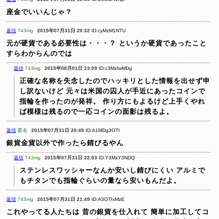
座金でいいんじゃ？
返信
743mg
2015年07月31日 20:32
ID:cyMzM1NTU
元が硬貨である必要性は・・・？
というか硬貨であったこと
すらわからんのでは
返信
743mg
2015年08月01日 23:09
ID:c3MzIwMDg
正確な名称を失念したのでハッキリとした情報を出せず申
し訳ないけど
元々は米国の囚人が手近にあったコインで
指輪を作ったのが発祥。
作り方にもよるけど上手くやれ
ば模様は残るので一応コインの面影は残るよ。
返信
匿名
2015年07月31日 20:49
ID:A1MDg3OTI
銀貨金貨以外で作ったら錆びるやん
返信
743mg
2015年07月31日 22:03
ID:Y3MzY3NDQ
ステンレスワッシャーなんか安いし錆びにくい
アルミで
もチタンでも指輪ぐらいの量なら安いもんだよ。
返信
743mg
2015年07月31日 21:49
ID:A3OTIxMzE
これやってる人たちは
昔の銀貨を仕入れて
簡単に加工してコ