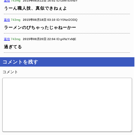
返信
743mg
2015年08月12日 16:02
ID:UzMTE4NzY
うーん職人技、真似できねぇよ
返信
743mg
2015年08月18日 03:10
ID:Y0NzI2ODQ
ラーメンのびちゃったじゃねーかー
返信
743mg
2015年08月20日 22:04
ID:g4NzYxMjE
過ぎてる
コメントを残す
コメント