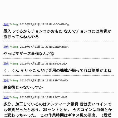
返信
743mg
2015年07月31日 17:28
ID:k0ODM4MDg
墨入ってるからチョンコかおもた
なんでチョンコには刺青が
流行ってんねんやろ
返信
743mg
2015年07月31日 17:36
ID:E2NDA5MzA
やっぱマザーズ最強なんだな
返信
743mg
2015年07月31日 17:38
ID:YxNDY1NDI
う、うん
そりゃこんだけ専用の機械が揃ってれば簡単だよね
返信
743mg
2015年07月31日 18:17
ID:E3MTMwMDI
錬金術じゃないっすか
返信
743mg
2015年07月31日 18:19
ID:A3OTIxMzE
多分、加工しているのはアンティーク銀貨
昔は安いコインで
も銀貨だったと思う。25セントとか。
今のコインは白銅とか
に変わっちゃった。
この作業時間はギネス風の演出。（最近