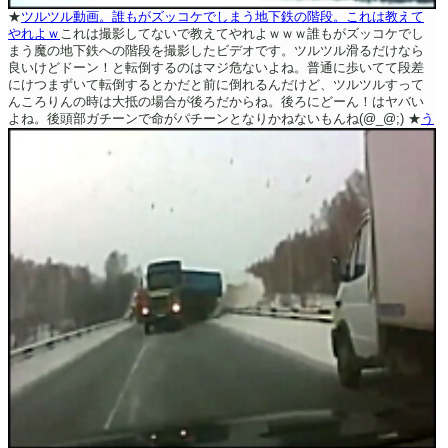
★
ツルツル動画。誰もがズッコケでしまう地下鉄の階段。これは教えて
やれよｗ
これは撮影してないで教えてやれよｗｗｗ誰もがズッコケでし
まう魔の地下鉄への階段を撮影したビデオです。ツルツル滑るだけなら
良いけどドーン！と転倒するのはマジ危ないよね。普通に歩いてて段差
にけつまずいて転倒するとかだと前に倒れるんだけど、ツルツルすって
んころりんの時は大抵の場合が後ろだからね。後ろにどーん！はヤバい
よね。後頭部ガチーンで命がパチーンとなりかねないもんね(@_@;)
★
う