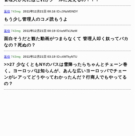
返信
743mg
2011年12月21日 00:16
ID:c3NzM3NDY
もう少し管理人のコメ読もうよ
返信
743mg
2011年12月21日 00:19
ID:kzMTk1NzM
面白そうだと観た動画がつまらなくて
管理人叩く奴ってバカ
なの？死ぬの？
返信
743mg
2011年12月21日 03:19
ID:c4MTkyNTU
>>27
少なくともNYのバスは雪降ったらちゃんとチェーン巻
く。ヨーロッパは知らんが、あんな広いヨーロッパでチェー
ンがレアってどうやってわかったんだ？行商人でもやってる
の？