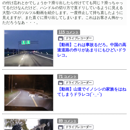
の付け忘れとかでしょうか？滑り出したら付けてても同じ？滑っちゃっ
てるだけなんだけど、ハンドルの切り方で直ドリしているように見える
大型バスのツルツル動画を紹介します。一度停止して持ち直したように
見えますが、また直ぐに滑り出してしまいます。これはお客さん怖かっ
ただろうなあ・・・。
115
コメント
ドライブレコーダー
【動画】これは事故るだろ。中国の高
速道路の作りがあまりにもひどいドラ
レコ。
71
コメント
ドライブレコーダー
【動画】山道でイノシシの家族をはね
てしまうドラレコ(´･_･`)
89
コメント
ドライブレコーダー