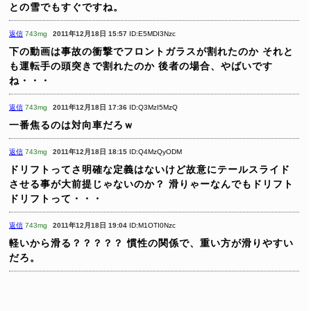
との雪でもすぐですね。
返信
743mg
2011年12月18日 15:57
ID:E5MDI3Nzc
下の動画は事故の衝撃でフロントガラスが割れたのか
それと
も運転手の頭突きで割れたのか
後者の場合、やばいです
ね・・・
返信
743mg
2011年12月18日 17:36
ID:Q3MzI5MzQ
一番焦るのは対向車だろｗ
返信
743mg
2011年12月18日 18:15
ID:Q4MzQyODM
ドリフトってさ明確な定義はないけど故意にテールスライド
させる事が大前提じゃないのか？
滑りゃーなんでもドリフト
ドリフトって・・・
返信
743mg
2011年12月18日 19:04
ID:M1OTI0Nzc
軽いから滑る？？？？？
慣性の関係で、重い方が滑りやすい
だろ。