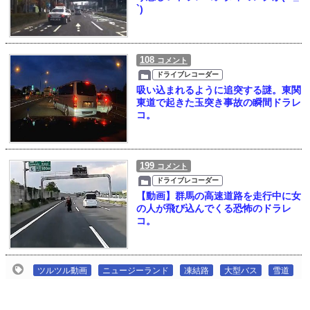
`)
108
コメント
ドライブレコーダー
吸い込まれるように追突する謎。東関
東道で起きた玉突き事故の瞬間ドラレ
コ。
199
コメント
ドライブレコーダー
【動画】群馬の高速道路を走行中に女
の人が飛び込んでくる恐怖のドラレ
コ。
ツルツル動画
ニュージーランド
凍結路
大型バス
雪道