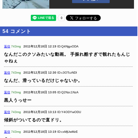
54
コメント
返信
743mg
2011年12月18日 12:19
ID:Q4NjgxODA
なんだこのクソみたいな動画。
手振れ酷すぎで観れたもんじ
ゃねぇ
返信
743mg
2011年12月18日 12:30
ID:c3OTczNDI
なんだ、滑っているだけじゃないか。
返信
743mg
2011年12月18日 13:05
ID:Q2Nzc1NzA
黒人うっせー
返信
743mg
2011年12月18日 13:13
ID:Y4ODYwODU
傾斜がついてるので直ドリ。
返信
743mg
2011年12月18日 13:19
ID:cxMjUwMzE