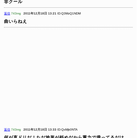
非クール
返信
743mg
2011年12月18日 13:21
ID:Q3MzQ1NDM
曲いらねえ
返信
743mg
2011年12月18日 13:33
ID:QxMjk0NTA
何が直ドリだ！ただ地形が斜めだから重力で滑ってるだけ。