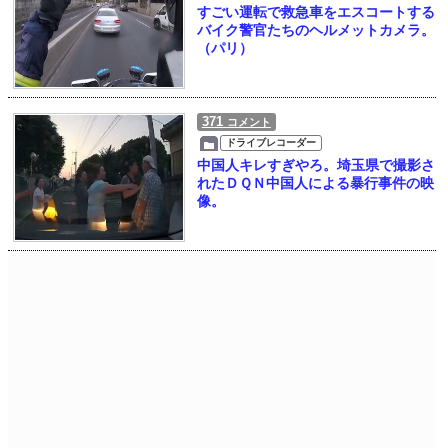
すごい運転で救急車をエスコートする
バイク警官たちのヘルメットカメラ。
（パリ）
371
コメント
ドライブレコーダー
中国人キレすぎやろ。埼玉県で撮影さ
れたＤＱＮ中国人による暴行事件の映
像。