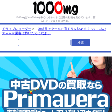
1000mgはYouTubeを中心に今ネットで話題の動画を集めています。
幅
広いジャンルを毎日更新。
ドライブレコーダー
>
凍結路でクールに直ドリを決めまくっているバ
スｗｗｗ乗客は怖いだろうなあ。