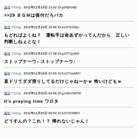
返信
743mg
2011年12月19日 13:42
ID:g5MjA0MjI
>>29
ＢＧＭは後付だろバカ
返信
743mg
2011年12月19日 15:56
ID:AzOTE2Mzc
もどればよくね？ 運転手は命あずかってんだから 正しい
判断しねぇとな！
返信
743mg
2011年12月19日 17:38
ID:g2OTQyNDI
ストップナーウ♪
ストップナーウ♪
返信
743mg
2011年12月19日 21:55
ID:EzOTUwMDY
直ドリてダダ滑りしてるだけじゃねーかｗ
怖いけどもｗ
返信
743mg
2011年12月20日 04:55
ID:g1NDU2MTM
It’s praying time ワロタ
返信
743mg
2011年12月20日 08:03
ID:k2OTA5MDY
どうすんの？これ！？
帰れないじゃん！