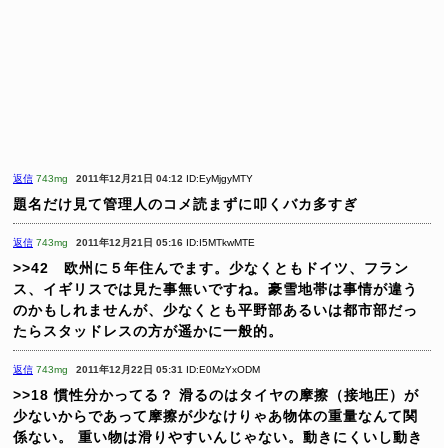
返信
743mg
2011年12月21日 04:12
ID:EyMjgyMTY
題名だけ見て管理人のコメ読まずに叩くバカ多すぎ
返信
743mg
2011年12月21日 05:16
ID:I5MTkwMTE
>>42 欧州に５年住んでます。少なくともドイツ、フラン
ス、イギリスでは見た事無いですね。豪雪地帯は事情が違う
のかもしれませんが、少なくとも平野部あるいは都市部だっ
たらスタッドレスの方が遥かに一般的。
返信
743mg
2011年12月22日 05:31
ID:E0MzYxODM
>>18
慣性分かってる？
滑るのはタイヤの摩擦（接地圧）が
少ないからであって摩擦が少なけりゃあ物体の重量なんて関
係ない。
重い物は滑りやすいんじゃない。動きにくいし動き