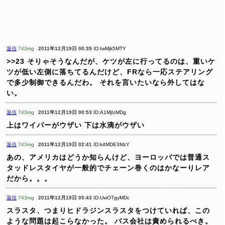
返信
743mg
2011年12月19日 00:39
ID:IwMjk5MTY
>>23
そりゃそうなんだが、ケツが左に行ってるのは、重いケ
ツが低い左側に落ちてるんだけど、FRなら一応ステアリング
で多少制御できるんだわ。
それを言いたいなら外してはな
い。
返信
743mg
2011年12月19日 00:53
ID:A1MjIzMDg
上はワイパーがウザい
下は水滴がウザい
返信
743mg
2011年12月19日 02:41
ID:k4MDE3MzY
あの、アメリカはどうか知らんけど、ヨーロッパでは普通ス
タッドレスタイヤが一般的でチェーン巻くのはかなーりレア
だから。。。
返信
743mg
2011年12月19日 05:43
ID:UwOTgyMDc
スラスタ、つまりヒドラジンスラスタをつけていれば、この
ような問題は起こらなかった。
バス会社は責められるべき。