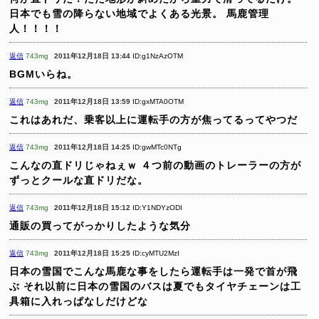
日本でも雪の降らない地域でよくある光景。
馬鹿管理
人！！！！
返信
743mg
2011年12月18日 13:44
ID:g1NzAzOTM
BGMいらね。
返信
743mg
2011年12月18日 13:59
ID:gxMTA0OTM
これはあれだ、乗客以上に運転手の方が焦ってるってやつだ
返信
743mg
2011年12月18日 14:25
ID:gwMTc0NTg
こんなの直ドリじゃねぇｗ
４つ前の動画のトレーラーの方が
ずっとクールな直ドリだな。
返信
743mg
2011年12月18日 15:12
ID:Y1NDYzODI
通販の買ってがっかりしたような気分
返信
743mg
2011年12月18日 15:25
ID:cyMTU2MzI
日本の雪国でこんな馬鹿な事をしたら運転手は一発で首が飛
ぶ
それ以前に日本の雪国のバスは夏でもタイヤチェーンは工
具箱に入れっぱなしだけどな