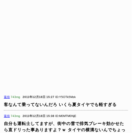
返信
743mg
2011年12月18日 15:27
ID:Y5OTk5Mzk
客なんて乗ってないんだろ
いくら夏タイヤでも軽すぎる
返信
743mg
2011年12月18日 15:38
ID:M0MTM0NjE
自分も運転士してますが、街中の雪で排気ブレーキ効かせた
ら直ドリった事ありますよ？ｗ
タイヤの横溝ないんでちょっ