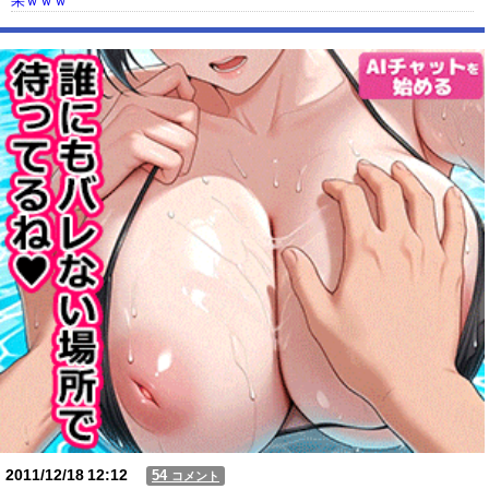
果ｗｗｗ
【動画】USJの禁止エリアに子どもたちが続々乱入 → スタッフが注意し
ても止まらない事態に
Powered by livedoor 相互RSS
2011/12/18
12:12
54
コメント