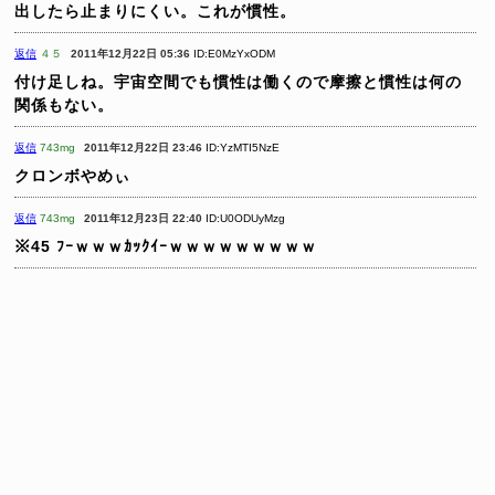
出したら止まりにくい。これが慣性。
返信
４５
2011年12月22日 05:36
ID:E0MzYxODM
付け足しね。宇宙空間でも慣性は働くので摩擦と慣性は何の
関係もない。
返信
743mg
2011年12月22日 23:46
ID:YzMTI5NzE
クロンボやめぃ
返信
743mg
2011年12月23日 22:40
ID:U0ODUyMzg
※45
ﾌｰｗｗｗｶｯｸｲｰｗｗｗｗｗｗｗｗｗ