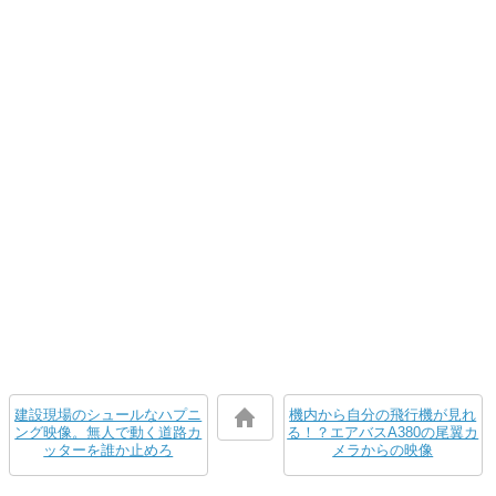
建設現場のシュールなハプニ
機内から自分の飛行機が見れ
ング映像。無人で動く道路カ
る！？エアバスA380の尾翼カ
ッターを誰か止めろ
メラからの映像