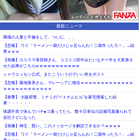
最新ニュース
職場の人妻と不倫をして、ついに、、、
【悲報】 ワイ「ラーメン一袋だけじゃ足らんわ！二袋作ったろ！」→結
果ｗｗｗ
【画像】カリスマ美容師さん、ココリコ田中みたいなチー牛を大変身さ
せた結果がこちらw w w w w w w w w w w
シャウエッセン公式、またこういうのでいい丼をポスト
【悲報】菊地亜美さん、マレーシアに移住ｗｗｗｗｗｗｗｗｗｗｗｗｗ
ｗｗｗｗｗｗｗｗｗｗｗｗ
【衝撃】 大阪府警、ミナミの“ベトナムビル”を家宅捜索した結
果・・・・・・
体調不良で休んでパチ●コ通ってたら、数十日単位の証拠写真撮られて
会社クビになった
【画像】神主、賢い。このメッセージを解読できるか？ｗｗｗｗ
【悲報】 ワイ「ラーメン一袋だけじゃ足らんわ！二袋作ったろ！」→結