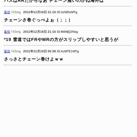
バスはRRだからなあ
チェーン無いのかね海外は
返信
743mg
2011年12月18日 21:16
ID:UzNDIzMTg
チェーンさ巻ぐっぺよぉ（；；）
返信
743mg
2011年12月18日 21:16
ID:M4MjQ3Nzg
*19
雪道ではFRやMRの方がスリップしやすいと思うが
返信
743mg
2011年12月19日 00:38
ID:AzMTE1MTg
さっさとチェーン巻けよｗｗ