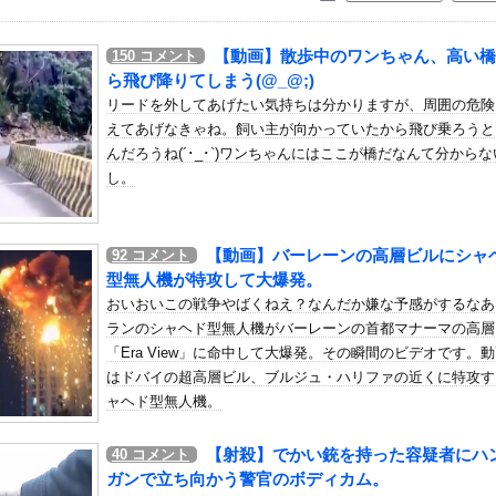
いう自炊最強のメシｗｗｗｗｗｗｗｗ
している。私の知らないスマホで連絡を取り合い、日中会ったりしてい...
【動画】散歩中のワンちゃん、高い橋
150
コメント
予報士さん、NHKから解き放たれる
ら飛び降りてしまう(@_@;)
まだイケるか？言うてそこまで深刻な状況ちゃうよな？
リードを外してあげたい気持ちは分かりますが、周囲の危険
えてあげなきゃね。飼い主が向かっていたから飛び乗ろうと
ス「ドパガキの時代は終わり！セロトニン優位のセロガキなるわよ！ン...
んだろうね(´･_･`)ワンちゃんにはここが橋だなんて分からな
ち概要欄、小学生並みの感想で草
し。
があまり食べられないのに！あなたは！！」俺「じゃあ外で食べてくる...
ルミー)」のメンバーがBABYMETAL「ギミチョコ」をカバー
【動画】バーレーンの高層ビルにシャ
92
コメント
たMINAさん（みなちゃん）が誹謗中傷にさらされた経緯がこちら…
型無人機が特攻して大爆発。
ーパー堀さん、対面で高須幹弥にキレる ← 睡眠は大事だと話題他
おいおいこの戦争やばくねえ？なんだか嫌な予感がするなあ
補助金たった15万円…日本法人社長「何をすれば評価が上がるのか...
ランのシャヘド型無人機がバーレーンの首都マナーマの高層
隊、日本海やオホーツク海で軍事演習開始…ウクライナ支援続ける日本...
「Era View」に命中して大爆発。その瞬間のビデオです。動
はドバイの超高層ビル、ブルジュ・ハリファの近くに特攻す
誘導員に「行け！」と合図されて困ってしまうドラレコ。
ャヘド型無人機。
フリーアナさん、早朝からボヨンボヨンさせてしまう
歩写真集公式、お詫び
【射殺】でかい銃を持った容疑者にハ
40
コメント
麻薬カルテルのリーダーの情報提供で39億円！お前ら急げ！
ガンで立ち向かう警官のボディカム。