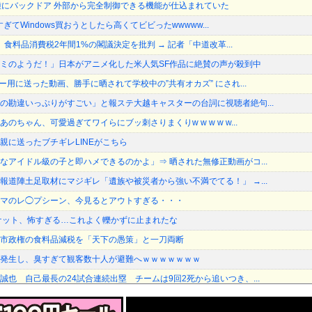
種にバックドア 外部から完全制御できる機能が仕込まれていた
くすぎてWindows買おうとしたら高くてビビったwwwww...
長、食料品消費税2年間1%の閣議決定を批判 → 記者「中道改革...
ミのようだ！」日本がアニメ化した米人気SF作品に絶賛の声が殺到中
ー用に送った動画、勝手に晒されて学校中の”共有オカズ” にされ...
の勘違いっぷりがすごい」と報ステ大越キャスターの台詞に視聴者絶句...
のちゃん、可愛過ぎてワイらにブッ刺さりまくりw w w w w...
親に送ったブチギレLINEがこちら
なアイドル級の子と即ハメできるのかよ」⇒ 晒された無修正動画がコ...
報道陣土足取材にマジギレ「遺族や被災者から強い不満でてる！」 →...
マのレ◯プシーン、今見るとアウトすぎる・・・
ケット、怖すぎる…これよく轢かずに止まれたな
市政権の食料品減税を「天下の愚策」と一刀両断
発生し、臭すぎて観客数十人が避難へｗｗｗｗｗｗｗ
誠也 自己最長の24試合連続出塁 チームは9回2死から追いつき、...
ランII級掃海艇が国際演習「海風26-2」に参加！