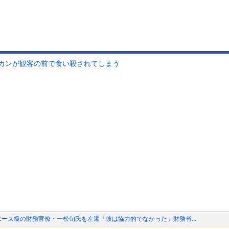
カンが観客の前で食い殺されてしまう
エース級の財務官僚・一松旬氏を左遷「彼は協力的でなかった」財務省...