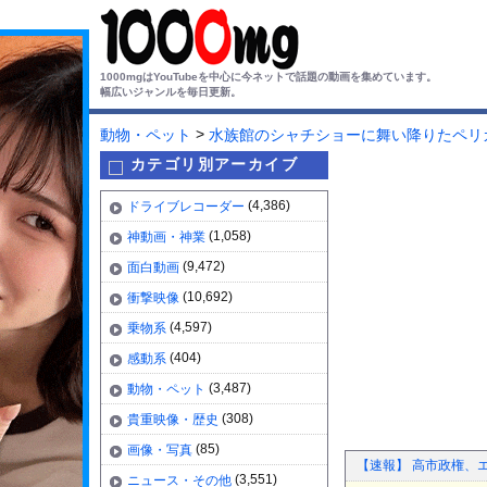
1000mgはYouTubeを中心に今ネットで話題の動画を集めています。
幅広いジャンルを毎日更新。
>
動物・ペット
水族館のシャチショーに舞い降りたペリ
カテゴリ別アーカイブ
(4,386)
ドライブレコーダー
(1,058)
神動画・神業
(9,472)
面白動画
(10,692)
衝撃映像
(4,597)
乗物系
(404)
感動系
(3,487)
動物・ペット
(308)
貴重映像・歴史
(85)
画像・写真
【速報】 高市政権、
(3,551)
ニュース・その他