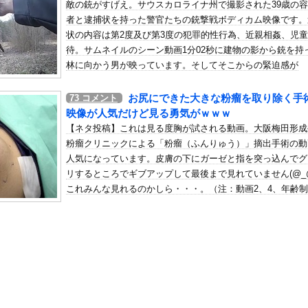
敵の銃がすげえ。サウスカロライナ州で撮影された39歳の
52）「新作ラブコメ書いたぞ！ｗ」X民「いい歳こいてラブコメ（笑...
者と逮捕状を持った警官たちの銃撃戦ボディカム映像です。
の机がこの女の子の椅子にされてたらｗｗｗ
状の内容は第2度及び第3度の犯罪的性行為、近親相姦、児
、可愛すぎる
待。サムネイルのシーン動画1分02秒に建物の影から銃を持
屈みで完全に見えてる動画が拡散されてしまう…
林に向かう男が映っています。そしてそこからの緊迫感が
(@_@;)
いう地雷系の女子高生って好きじゃないの？
お尻にできた大きな粉瘤を取り除く手
73
コメント
ナンバーワンだ」 熊本地震直後の日本の対応のスピードに世界が衝撃
映像が人気だけど見る勇気がｗｗｗ
にチン凸したアジア人短小男
、爆笑されてしまうｗｗｗ
【ネタ投稿】これは見る度胸が試される動画。大阪梅田形成
た嫁。まさかと思い長男のDNA鑑定をするがいいな？と問うと、元嫁...
粉瘤クリニックによる「粉瘤（ふんりゅう）」摘出手術の動
人気になっています。皮膚の下にガーゼと指を突っ込んでグ
ロシア軍兵士のHIV感染が2000％急増…ウクライナメディア！
リするところでギブアップして最後まで見れていません(@_@
のSNS更新が1週間途絶え、様々な憶測が飛び交う。1週間ぶりの投...
これみんな見れるのかしら・・・。（注：動画2、4、年齢
管理フォーーーーム！！！」
あります）
の金庫触らないでよ！」キチママ『そこに金庫があったから、開けてみ...
シが死去 31歳
夢中だった。ママと一緒にこれで遊びたい！ → だが、しかし…
「助けて。通勤時間減らしたいのに都心の近くは最低10万払わないと...
表、食料品の消費減税「天下の愚策だ」と批判ｗｗｗｗｗｗｗｗｗｗｗ...