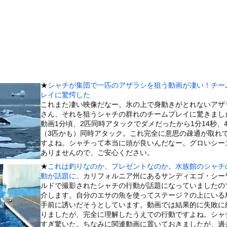
待って、パパが隣りの車両いる。。。」
ーパー堀さん、対面で高須幹弥にキレる ← 睡眠は大事だと話題
ータースライダーをやるとこうなる
べる和風スターデューバレーだった!?
できるか？ 映画『アルマゲドン』の手法が「最も現実的な選択肢」に...
報士さん、NHKから解き放たれる
★
シャチが集団で一匹のアザラシを狙う動画が凄い！チー
バコ販売禁止法案が可決されるｗｗｗｗｗ
レイに驚愕した
8原かれん、衝撃の限界露出wwwww1st写真集でパールTバッ...
これまた凄い映像だなー。氷の上で身動きがとれないアザ
さん、それを狙うシャチの群れのチームプレイに驚きまし
を交互に飲まないと倒れるグラス」発売
動画1分頃、2匹同時アタックでダメだったから1分14秒、
チューブライディング、チューブの中からの映像が凄い
（3匹かも）同時アタック。これ完全に意思の疎通が取れ
すよね。シャチって本当に頭が良いんだなー。グロいシー
の大学ヤリサーの流出エロ動画（顔出し）が一番抜ける
ありませんので、ご安心ください。
代表に激怒！『惨憺たる結果、徹底的な刷新が必要だ』と監督や協会を...
★
これは釣りなのか、プレゼントなのか。水族館のシャチ
唐揚げ屋ｗｗｗｗｗ
動が話題に。
カリフォルニア州にあるサンディエゴ・シー
ルドで撮影されたシャチの行動が話題になっていましたの
癖ブッ刺さりで精子ドクドク作られるわｗｗｗｗ
介します。自分のエサの魚を使ってステージ？の上にいる
で行列、出来ない
手前に誘いだそうとしています。動画では結果的に失敗に
りましたが、完全に理解したうえでの行動ですよね。シャ
に点火 マンホールが爆発しふた吹き飛ぶ
すぎ驚いた。ちなみに関連動画に置いておきましたが、過