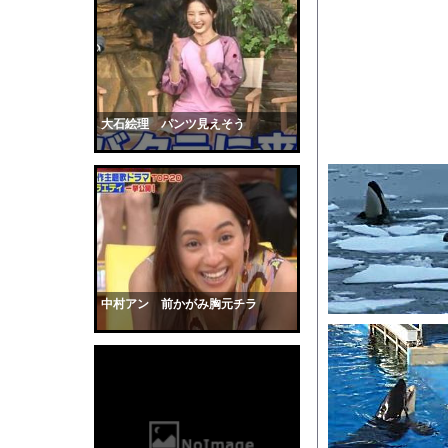
【画像】女子高生「え
【動画】ショートスリ
全く泳げない人がウォ
【衝撃】100時間遊
核爆弾で小惑星は破壊
大石絵理 パンツ見えそう
【朗報】爆胸の気象予
【衝撃】イギリス、タ
【生尻画像】元NMB4
【画像】「ビールと水
【動画】サーフィンで
【黒歴史】こういう昔
中村アン 前かがみ胸元チラ
韓国人「安貞桓が韓国
ケンタッキーとか言う
【画像】このAVが性
【悲報】味噌ラーメン
【中国】男の子が爆竹