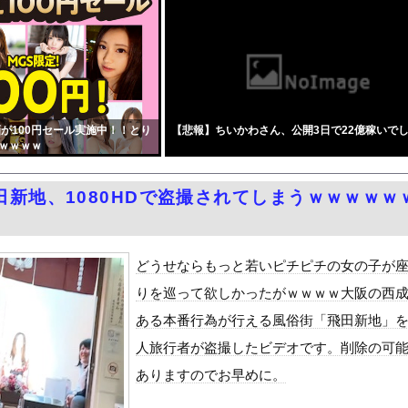
たエース級の財務官僚、左遷されるｗｗｗｗｗｗ
の大会に参加しがち問題
い！身長176cm・股下90cm長身コスプレイヤー、おっぱいと...
われる豊島心桜クン(22) part3
った「週刊少年ジャンプ」、発行部数が初の100万部割れ
が100円セール実施中！！とり
【悲報】ちいかわさん、公開3日で22億稼いで
風13号「三峡直撃予測」中国「上流大洪水！（三峡上流」中国都市「...
ｗｗｗｗ
本被災者に左派が我慢ならなくなった模様、避難所で苦しむ被災者に対...
52）「新作ラブコメ書いたぞ！ｗ」X民「いい歳こいてラブコメ（笑...
田新地、1080HDで盗撮されてしまうｗｗｗｗｗ
出会った小学生と大人になってから再会し結婚した男、めちゃくちゃ叩...
かした」コメ余りに農家が悲鳴 売値は生産原価の半分以下に…肥料代...
クラスにふたなり転校生がヤッてきた』をrawやhitomiを使...
どうせならもっと若いピチピチの女の子が
油で1980km走行しギネス記録を達成
りを巡って欲しかったがｗｗｗｗ大阪の西
合った娘達と乱交した話
ある本番行為が行える風俗街「飛田新地」
代表監督を追及「なぜ負けたのか」
人旅行者が盗撮したビデオです。削除の可
べきか…1万年ぶり史上最大級の火山の兆し＝韓国の反応
ありますのでお早めに。
いた。私が上に物を投げるフリをする → 猫はこうなります…