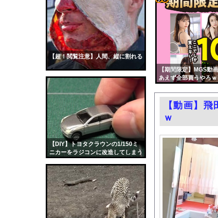
【朗報】減税に反対し
コテ
子供向け漫画、謎の闇
リン
緑川希星、写真集がエロ
- 固
グラビア界のラスボスと言
定リ
【超！閲覧注意】人間、縦に割れる
かつて650万部を誇
ンク
【期間限定】MGS動画
中国「台風接近！」台
あえず全部買うやろｗ
自動
思い通りに動かない熊
更新
【画像】ラノベ作家（
【動画】飛
ツー
【画像】大学生の頃に
ｗ
ル
「高市総理には愛想尽
エロ漫画『いじめがある
【DIY】トヨタクラウンの1/150ミ
ニカーをラジコンに改造してしまう
日産e-power、無給
日本人の動画が海外で大ヒット。
結婚式の二次会で知り
韓国国会、サッカー前
日本旅行キャンセルす
うちのネコが目の前に