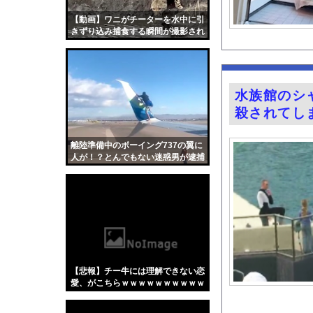
【画像】お前らこの超美
【動画】ワニがチーターを水中に引
鈴木奈穂子アナ 袖口
きずり込み捕食する瞬間が撮影され
る
「住信SBI」が「ド
熊さん、人間が勝手に
ホリプロ所属の18歳
水族館のシ
人生のレール外れたら
殺されてし
ウイグル人の女優が美
BYDの軽EVラッコ、
離陸準備中のボーイング737の翼に
人が！？とんでもない迷惑男が逮捕
『Re：ゼロから始め
される。
意識高い系「インドに
【画像】キス釣りする
【医師解説】飲酒後の
【Xの車窓から】オー
【ポロリ悲話】ネット
【悲報】チー牛には理解できない恋
【衝撃】「かわいい虫
愛、がこちらｗｗｗｗｗｗｗｗｗｗ
ｗｗｗｗｗｗｗｗｗｗｗ
「アメリカのヤンキー