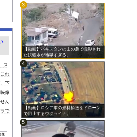
い
【動画】パキスタンの山の麓で撮影され
た鉄砲水が地獄すぎる。
。ス
、これ
が、下
る映像
ません
【動画】ロシア軍の燃料輸送をドローン
バラで
で阻止するウクライナ。
映像