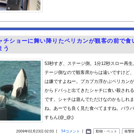
人容疑者が、整形か否か判定して！！→画像がこちらw w w w...
からインナーチラ見え！！【GIF動画あり】
コモの銀行」に変わってうんざりしてるやつｗｗｗｗｗｗｗ
山壊した結果殺されてしまう…これ半分虐殺だろ
 虹咲カリナの褐色ピチピチボディのエロスが最高だな！
ャチショーに舞い降りたペリカンが観客の前で食
一瞬で人生終わった！
まう
人すぎる
補助金たった15万円…日本法人社長「何をすれば評価が上がるのか...
53秒すぎ、ステージ側。1分12秒スロー再生
る異世界生活』60話感想 氷上のバトル！レグルスの権能とは！
テージ側なので観客席からは遠いですけど
５年住んだら人生観かわる」←これｗｗｗ
は嫌ですよねー。プカプカ浮かぶペリカン
んや
からドバっと出てきたシャチに食い殺され
「締めのラーメン欲」の原因は？ 脳の錯覚と真実
です。シャチは遊んでただけなのかもしれ
ビスかと思ったら野生の炊飯器で草 ほか
ね。あーでも良く見た食べてますね。バラ
で拡散してるおっぱいポロリ動画、何故か叩かれる・・・
すもん(@_@;)
」ランキング、ついに発表される
がアジア人にケンカを売った結果ｗｗｗ」 ほか
54
2009年02月23日 02:03 ┃
コメント
┃
動物・ペット
衝撃