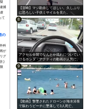
容疑
逮捕
【宮崎】マジ勘弁してほしい。久しぶり
童虐
に恐ろしい子供ミサイルを見た。
って
術の
外科
画が
アクセル全開でなんとか流れについてい
リグ
けるホンダ・アクティの動画が人気に。
;)
制限
【動画】撃墜されたドローンが海水浴客
で賑わうビーチに墜落して3人死亡。