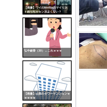
【画像】ラノベ作家（
【画像】ワイのNetflixのマイリス
【画像】おまえらくん
トめっちゃセンスよくない？
【画像】この女優さん
wwwwwww
【朗報】齋藤飛鳥、前
【画像】おまえらこう
海外「日本よ、お前が
勇気を出して白人美女
10年もの間浮気して
弘中綾香（30）←これｗｗｗ
ウクライナ侵攻以降、
【配信者】「金バエ」
【画像】女の子「危機
私「ちょっと、人の家
【訃報】ツルマルツヨ
子供はカラーコーンに
【画像】山形のタワーマンションｗ
【悲報】東京都民さん
ｗｗｗｗ
【悲報】参政党神谷代