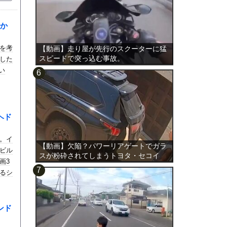
か
を考
【動画】走り屋が先行のスクーターに猛
スピードで突っ込む事故。
した
い
ヘド
。イ
【動画】欠陥？パワーリアゲートでガラ
ビル
スが粉砕されてしまうトヨタ・セコイ
画3
ア。
るシ
ンド