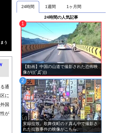
24時間
1週間
1ヶ月間
24時間の人気記事
しまう
ｗ
【動画】中国の山道で撮影された恐怖映
像が(((ﾟДﾟ)))
座る通
成区に
を外国
能性が
実録拉致。歌舞伎町のド真ん中で撮影さ
れた拉致事件の映像がこちら。