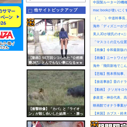
中国製ルーター20機
他サイトピックアップ
mac bookが使いに
（ ´_ゝ`）中道幹事
海外「ディズニーがゴ
コテ
美人JDが彼氏のオ○ニ
リン
「マスコミの立ち位置
- 固
【画像】令和最新版のあ
定リ
【動画】50万回シコられた ”公然猥
【画像】ニートワイが
ンク
褻JK”、とんでもない事になるｗｗ
海外「飛田新地でこん
ｗ
自動
【悲報】熊本県知事、
更新
【放送事故】昔のドラ
ツー
【動画】 クソガキロ
ル
参政党・神谷代表、高
映画館でオナラ事案が
【衝撃映像】「カバ」と「ライオ
【米国】カブス・鈴木
ン」が殺し合いした結果・・・勝っ
たのは・・・
ポーランド海軍のコルモ