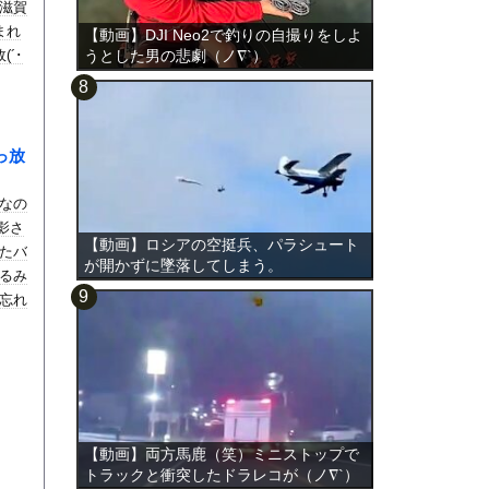
滋賀
まれ
【動画】DJI Neo2で釣りの自撮りをしよ
´･
うとした男の悲劇（ノ∇`）
っ放
なの
影さ
【動画】ロシアの空挺兵、パラシュート
たバ
が開かずに墜落してしまう。
るみ
忘れ
【動画】両方馬鹿（笑）ミニストップで
トラックと衝突したドラレコが（ノ∇`）