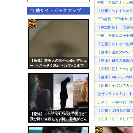
中国「大豪雨！」三峡
他サイトピックアップ
【悲報】へずまりゅう
PTA会長「PTA参
【8/22開催】 「琵
コテ
中国、三峡ダムが全開
リン
【悲報】タトゥー彫師
- 固
【画像】温泉の中で「
定リ
【画像】超美人の若手女優がデビュ
【盗撮】日本の花嫁の
ンク
ー ⇒ さっそく脱がされマ○コまで
【閲覧注意】アホすぎ
丸出しに…
自動
【画像】AIレベルの
更新
【朗報】イオンでカッ
ツー
なぜフランス人はこれ
ル
テスラ、26年中に日
【悲報】 思春期の娘
【恐怖】ロシアで1人の女子高生が
さんま「どこでもドア
飛び降り自殺して以降、若者がどん
どん飛び降り始める
メルセデス代表「フェ