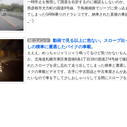
一時停止を無視して国道を右折するのに確認もしないのか。
失望してしまう「具体的に何もしてくれなくて傷つく」
県彦根市犬方町の国道8号線、千鳥橋南側でジープに突っ込
の机がこの女の子の椅子にされてたらｗｗｗ
てしまったGR86乗りのドラレコです。納車された直後の事故(
、可愛すぎる
_･`)
屈みで完全に見えてる動画が拡散されてしまう…
いう地雷系の女子高生って好きじゃないの？
動画で見る以上に危ない。スロープ出
62
コメント
ナンバーワンだ」 熊本地震直後の日本の対応のスピードに世界が衝撃
しの積車に遭遇したバイクの車載。
にチン凸したアジア人短小男
、爆笑されてしまうｗｗｗ
えええ。めっちゃジャリジャリ鳴ってるけど気づかないもん
た嫁。まさかと思い長男のDNA鑑定をするがいいな？と問うと、元嫁...
か。北海道札幌市東区東苗穂6条1丁目18の国道274号線で撮
れたスロープを戻し忘れて走り出してしまった積車と遭遇し
ロシア軍兵士のHIV感染が2000％急増…ウクライナメディア！
イクの車載ビデオです。左手に中古部品と中古車屋さんがあ
のSNS更新が1週間途絶え、様々な憶測が飛び交う。1週間ぶりの投...
たいなので車を下して少しおしゃべりしてる間にスロープを
管理フォーーーーム！！！」
ちゃった感じか。これ動画で見てる以上に危ないよね。
の金庫触らないでよ！」キチママ『そこに金庫があったから、開けてみ...
白された黒嵜菜々子、おっぱい水着グラビアがエッチすぎるwwwww...
快楽責めしたいｗｗｗｗｗ
誉賞で記念品に自分の名前を入れ自分メインのPV撮影して炎上中w ...
が強制わいせつで捕まって謝罪の手紙が来た」ﾊﾟｼｬｯ