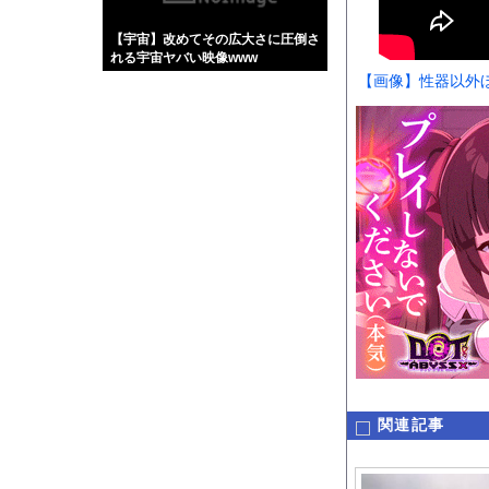
【画像】伊藤舞雪とか
【宇宙】改めてその広大さに圧倒さ
【緊急】肛門にスティ
れる宇宙ヤバい映像www
お知らせ
【画像】性器以外
【珍事】サッカーの試
Powered by livedo
1000m
このページは
示されません。
関連記事