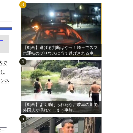
ー
【動画】逃げる判断はやっ！埼玉でスマ
ホ運転のプリウスに当て逃げされる車
載。
内で
全に
ャンネ
【動画】よく助けられたな。岐阜の川で
外国人が溺れてしまう事故。
ダー