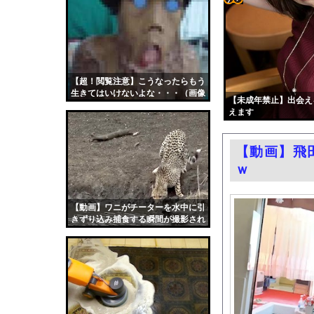
【画像】みいちゃんと
コテ
中国の農村で横暴を働
リン
エロ漫画『黒髪女子をと
- 固
【悲報】国民民主党代表
定リ
【超！閲覧注意】こうなったらもう
ビニールハウスからシ
生きてはいけないよな・・・（画像
ンク
【未成年禁止】出会え
【第4弾】FANZA「
あり）
えます
自動
富裕層の｢ペット離れ
更新
「撃たれても撃っちゃ
【動画】飛
ツー
【悲報】テレ東の若手
ｗ
ル
元子役の紫堂るいの競
【ニュース】韓国メデ
【動画】ワニがチーターを水中に引
きずり込み捕食する瞬間が撮影され
中国「大豪雨！」三峡
る
職場の人妻と不倫をし
韓国国会、サッカー前
日本旅行キャンセルす
うちのネコが目の前に