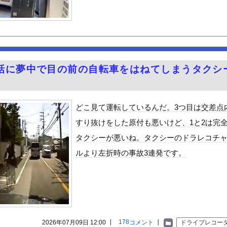
町市で土砂崩落 山中の道路が寸断 宿泊客や登山客など計400人近...
ル佐々木萌香のエロ尻を堪能する旅行に行きたいよな！
食べた医師、全身麻痺へ
たら濃いのが出た
プヌードル詰め放題開催中www
話に夢中で目の前の自転車をはねてしまうタクシ
た女性､重篤な植物状態だが､意識は正常で何かを思考していると判明...
。
常時ハイビームマン」「車間ベタ付けマン」「法定速度絶対遵守マン」
欲でひまわり畑を全滅させ福島県の祭りを中止に追い込む
どこ見て運転しているんだ。3つ目は交差点
締め付けられる胸元！！【GIF動画あり】
すり抜けをした原付も悪いけど、1と2は完
30話感想 診療所の女官からの呼び出し！水晶宮大荒れ！
タクシーが悪いね。タクシーのドラレコチ
祭り中止
ルより左折時の事故3連発です。
やが、始めるまでのロードマップ教えてくれ
ードや濡れ場おっぱいがエロ過ぎる！人生最後のラスト写真集、最高！...
ビスかと思ったら野生の炊飯器で草 ほか
」ランキング、ついに発表される
がアジア人にケンカを売った結果ｗｗｗ」 ほか
178
2026年07月09日 12:00 ┃
コメント
┃
ドライブレコー