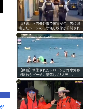
【話題】河内長野市で警官が包丁男に発
砲したシーンのモザ無し映像が公開され
る。
のは表
【動画】撃墜されたドローンが海水浴客
で賑わうビーチに墜落して3人死亡。
が