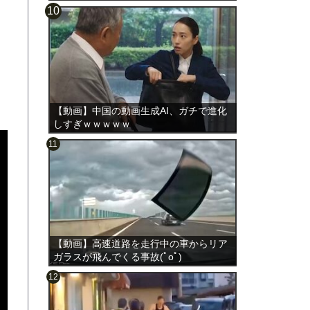
【動画】中国の動画生成AI、ガチで進化
しすぎｗｗｗｗｗ
【動画】高速道路を走行中の車からリア
ガラスが飛んでくる事故(ﾟoﾟ)