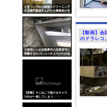
【長野】安曇野市と大
どぎつく汚れた絨毯をクリーニング
萌え萌え可愛いグラド
する専門業者さんのお仕事動画が空
前の大ヒット。
【悲報】『鶏刺し』を
【画像】男の娘で抜い
【画像】イオンでカッ
【動画】会
誤って脳幹を摘出され
のドラレコ
3大盆休みの害悪車「
シカさん 凄まじい食
大津市いじめ自殺事件の加害者宅に
突撃するヤバいユーチューバーが見
齋藤陽アナ ベルトで
つかる・・・。
『薬屋のひとりごと』
シカ「全部喰った」 
ガチの釣り初心者なん
井上晴美、乳首ヘアヌ
【Xの車窓から】オー
【悲報】ヤニねこで抜けるキャラ、
【衝撃】「かわいい虫
74%が一致してしまう・・・
「アメリカのヤンキー