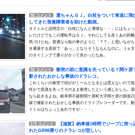
いう自炊最強のメシｗｗｗｗｗｗｗｗ
している。私の知らないスマホで連絡を取り合い、日中会ったりしてい...
運ちゃんＧＪ。白杖をついて車道に飛
92
コメント
のウェディングドレス着替え動画、とんでもない神乳だと海外で話題に
してきた視覚障害者を助けた動画。
判への性接待疑惑…大韓サッカー協会が声明「現在は一切発生していな...
タイトルと説明文の「白杖になんと薄情な・・」にはちょっ
レだけどでもこの運転手はＧＪ。それにしても良くあの距離
象予報士さん、意外と小さかった
気づけたね。普通なら他の車のように「？？」と思いながら
】 柏は垣田先制弾＆小泉ミドルで新シーズンを白星スタート！後半...
き通過する直前で「あっ」となりそうなもんなのに。うｐ主
として携帯をロッカールームに忘れたのを思い出して戻った すると私...
のタイミングで通りがかって良かったなあ。
』28話感想 新たな怪盗、デッチ・アゲイン登場
衝突の前に意識を失っている？関ケ原
52
コメント
会、開催中止を発表 場所時刻不明・許可なし・交通整理なし・市が関...
影されたおかしな事故のドラレコ。
」 ワイ（全身麻酔に耐えて見せる！うおおおおおお！！！！）→
これくらいの衝突で頭ががくーんとなるとは思えないので急
豊かな暮らしなんかできません！！！」他
何かで意識を失ってそのまま衝突したという感じかしら。居
に向けて初の弾道ミサイルを発射か？！
なら起きるよね。岐阜県不破郡関ケ原町大字関ケ原の国道2
線で撮影されたおかしな事故のドライブレコーダーです。動
さん、番組の企画でハッスルしすぎてしまうｗｗｗｗｗｗ
イトルはちょっとあれですが・・・。
着が浮き出てしまうハプニング！！
ウクライナ戦争に参戦へ！！！
【滋賀】納車後1時間でジープに突っ
175
コメント
ジョブズ、鎌倉仏教を発明する
れたGR86乗りのドラレコが悲しい。