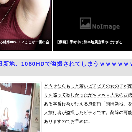
山田さん、日本の警察なめすぎで炎上ｗｗｗｗwｗｗｗｗｗｗｗｗｗ
く官吏一家を殺害した男、指名手配されて警察が追跡するも農民が追い...
にかく愛でたい』をrawやhitomiを使わずに無料で読む方法...
選、玉木雄一郎氏と30歳若手の一騎打ちへ → 榛葉幹事長の不出...
ャインマスカット約200房を盗んだ無職の男逮捕 岡山
る確率80%！？ここが一番出会
【動画】手術中に熊本地震直撃やばすぎる
50％OFFキャンペーン」開催！遂に明日10時まで！まだ間に合...
｣が止まらない・・・
イカン」警視庁OBが明かす拳銃使用の葛藤…河内長野「2発で射殺」...
田新地、1080HDで盗撮されてしまうｗｗｗｗｗ
女子アナ「国民が勝手に我々取材陣にカメラを向けるな！」→何様のつ...
泳水着おっぱいポロリ具合がエロい
ィア「幻となった女性天皇。日本皇族に韓半島の男の血が入る可能性が...
どうせならもっと若いピチピチの女の子が
ダム「基礎部分破損」中国「全力放流！」台風13号「中国上陸予測」...
りを巡って欲しかったがｗｗｗｗ大阪の西
て、ついに、、、
ある本番行為が行える風俗街「飛田新地」
代表監督を追及「なぜ負けたのか」
人旅行者が盗撮したビデオです。削除の可
べきか…1万年ぶり史上最大級の火山の兆し＝韓国の反応
ありますのでお早めに。
いた。私が上に物を投げるフリをする → 猫はこうなります…