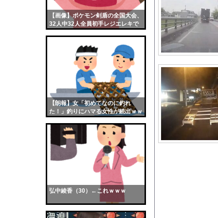
トー横キッズ、大人に
【画像】ポケモン剣盾の全国大会、
【画像】おまえらくん
32人中32人全員初手レジエレキで
【画像】この女優さん
完全にワンパターンｗｗｗ
【朗報】齋藤飛鳥、前
【画像】おまえらこう
海外「日本よ、お前が
勇気を出して白人美女
10年もの間浮気して
【朗報】女「初めてなのに釣れ
た！」釣りにハマる女性が続出ｗｗ
ウクライナ侵攻以降、
ｗ
【配信者】「金バエ」
【画像】女の子「危機
私「ちょっと、人の家
【巨乳画像】日本一告
【画像】どのくノ一を
弘中綾香（30）←これｗｗｗ
【悲報】高市、国民栄
【画像】女さん「彼氏