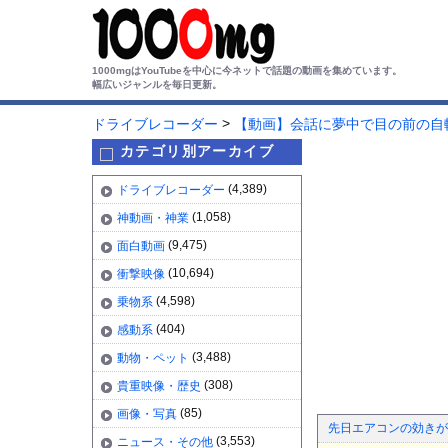
1000mgはYouTubeを中心に今ネットで話題の動画を集めています。
幅広いジャンルを毎日更新。
>
ドライブレコーダー
【動画】会話に夢中で目の前の自
カテゴリ別アーカイブ
(4,389)
ドライブレコーダー
(1,058)
神動画・神業
(9,475)
面白動画
(10,694)
衝撃映像
(4,598)
乗物系
(404)
感動系
(3,488)
動物・ペット
(308)
貴重映像・歴史
(85)
画像・写真
先日エアコンの効きが
(3,553)
ニュース・その他