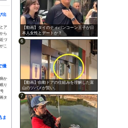
び出
とア
【動画】タイのティパンコーン王子が日
本人女性とデートか？
から
近づ
がこ
で撮
病か
【動画】自動ドアの仕組みを理解した富
眠り
山のツバメが賢い。
1号
画タ
込ま