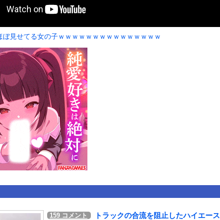
いうＡＶ女優ｗｗｗｗｗｗｗｗｗｗw
ックのり入れたけど出てこないの！！
ほぼ見せてる女の子ｗｗｗｗｗｗｗｗｗｗｗｗｗｗｗ
合が原因で交通事故が起きてしまう。
or 相互RSS
g
が管理しています。 RSS設定 更新順130件まで。それ以降の古いも
トラックの合流を阻止したハイエース
159
コメント