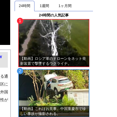
24時間
1週間
1ヶ月間
24時間の人気記事
ｗ
【動画】ロシア軍のドローンをネット発
射装置で撃墜するウクライナ。
座る通
成区に
を外国
能性が
【動画】これはお見事。中国重慶市で珍
しい事故が撮影される。