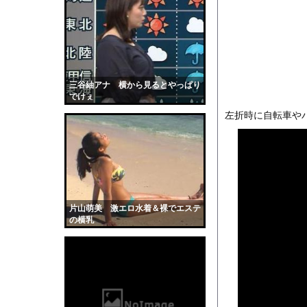
【悲報】ASDワイ、
日本韓国台湾「少子化
【悲報】花火大会、詐
【驚愕】ひげおやじさ
オフィスに入ってくる
三谷紬アナ 横から見るとやっぱり
でけぇ
【衝撃】東京のライオ
左折時に自転車や
海面水温が平年より2.
【画像】滋賀の可愛す
勢いよく放水している
【動画】ヒョウ2頭が
【黒歴史】こういう昔
片山萌美 激エロ水着＆裸でエステ
韓国人「安貞桓が韓国
の横乳
ケンタッキーとか言う
【画像】このAVが性
【悲報】味噌ラーメン
【中国】男の子が爆竹