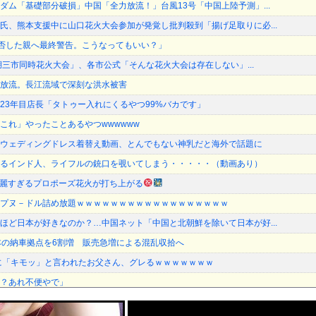
ダム「基礎部分破損」中国「全力放流！」台風13号「中国上陸予測」...
氏、熊本支援中に山口花火大会参加が発覚し批判殺到「揚げ足取りに必...
加拒否した親へ最終警告。こうなってもいい？」
琶湖三市同時花火大会」、各市公式「そんな花火大会は存在しない」...
放流。長江流域で深刻な洪水被害
23年目店長「タトゥー入れにくるやつ99%バカです」
これ」やったことあるやつwwwwww
ウェディングドレス着替え動画、とんでもない神乳だと海外で話題に
るインド人、ライフルの銃口を覗いてしまう・・・・・（動画あり）
綺麗すぎるプロポーズ花火が打ち上がる
プヌ－ドル詰め放題ｗｗｗｗｗｗｗｗｗｗｗｗｗｗｗｗｗｗ
ほど日本が好きなのか？…中国ネット「中国と北朝鮮を除いて日本が好...
本の納車拠点を6割増 販売急増による混乱収拾へ
に「キモッ」と言われたお父さん、グレるｗｗｗｗｗｗｗ
？あれ不便やで」
ラーリは最強PUを持っていないと不満を言うがに非常に競争力がある...