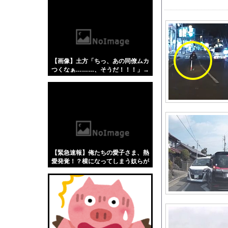
【悲報】「蕎麦」とか
【4/4】嫁が浮気を
【盗撮】 日本の花嫁
【今はやってない】審
【画像】土方「ちっ、あの同僚ムカ
【画像】 テレ朝の気
つくなぁ………、そうだ！！！」→
【J1第1節 柏×水戸
豪快すぎる復讐を実行した結果…
バイトを終えて帰ろう
『名探偵プリキュア！
琵琶湖三市同時花火大
医者「麻酔かけますよ
世帯年収1000万「
【緊急速報】俺たちの愛子さま、熱
ウクライナがモスクワ
愛発覚！？横になってしまう奴らが
大量発生してしまう…
【画像】エチビデ女優
高崎春アナ お尻に下
【悲報】韓国、ロシア
【朗報】スティーブ・