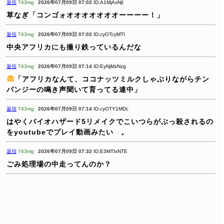
返信
743mg
2026年07月09日 07:02
ID:A1MjAxNjI
草なぎ「コンゴォオオオオオオオーーーー！」
返信
743mg
2026年07月09日 07:02
ID:cyOTcyMTI
中央アフリカにも撮り鉄っているんだな
返信
743mg
2026年07月09日 07:14
ID:EyNjMzNzg
「アフリカなんて、ココナッツミルクしゃぶりながらチン
パンジーの鳴き声聞いて育ってる連中」
返信
743mg
2026年07月09日 07:14
ID:cyOTY1MDc
はやくバイオハザード5リメイクでこいつらがぶっ殺されるの
をyoutubeでプレイ動画みたい 。
返信
743mg
2026年07月09日 07:32
ID:E3MTIxNTE
ごみ処理場の中走ってんのか？