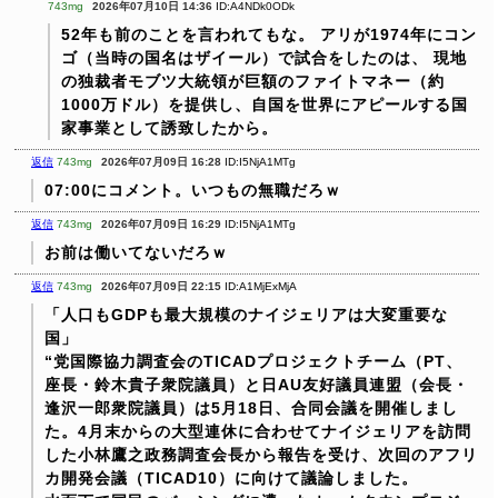
743mg
2026年07月10日 14:36
ID:A4NDk0ODk
52年も前のことを言われてもな。
アリが1974年にコン
ゴ（当時の国名はザイール）で試合をしたのは、
現地
の独裁者モブツ大統領が巨額のファイトマネー（約
1000万ドル）を提供し、自国を世界にアピールする国
家事業として誘致したから。
返信
743mg
2026年07月09日 16:28
ID:I5NjA1MTg
07:00にコメント。いつもの無職だろｗ
返信
743mg
2026年07月09日 16:29
ID:I5NjA1MTg
お前は働いてないだろｗ
返信
743mg
2026年07月09日 22:15
ID:A1MjExMjA
「人口もGDPも最大規模のナイジェリアは大変重要な
国」
“党国際協力調査会のTICADプロジェクトチーム（PT、
座長・鈴木貴子衆院議員）と日AU友好議員連盟（会長・
逢沢一郎衆院議員）は5月18日、合同会議を開催しまし
た。4月末からの大型連休に合わせてナイジェリアを訪問
した小林鷹之政務調査会長から報告を受け、次回のアフリ
カ開発会議（TICAD10）に向けて議論しました。