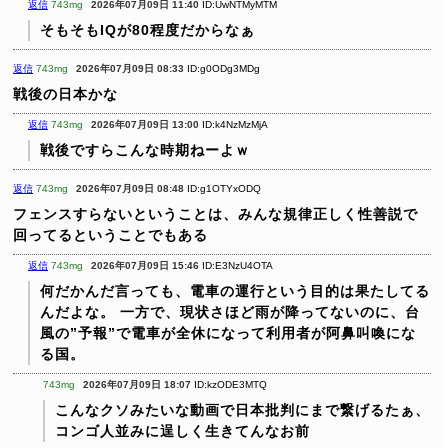
返信
743mg
2026年07月09日 11:40
ID:UwNTMyMTM
そもそもIQが80程度だからなぁ
返信
743mg
2026年07月09日 08:33
ID:g0ODg3MDg
戦後の日本かな
返信
743mg
2026年07月09日 13:00
ID:k4NzMzMjA
戦後ですらこんな時期ねーよｗ
返信
743mg
2026年07月09日 08:48
ID:g1OTYxODQ
フェンスすらないということは、みんな規律正しく性善説で
回ってるということでもある
返信
743mg
2026年07月09日 15:46
ID:E3NzU4OTA
何だかんだ言っても、電車の運行という目的は果たしてる
んだよな。
一方で、現状さほど雨が降ってないのに、台
風の”予報”で電車が全休になって利用者が阿鼻叫喚にな
る国。
743mg
2026年07月09日 18:07
ID:kzODE3MTQ
こんなクソみたいな動画で日本批判にまで繋げるたぁ、
コンゴ人並みに逞しく生きてんなお前