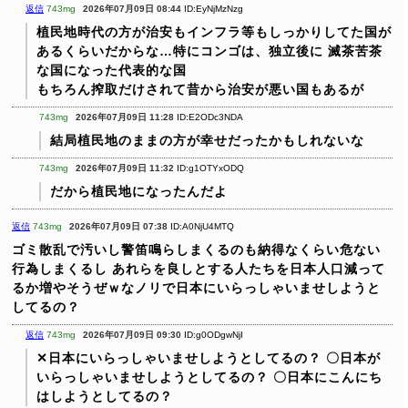
返信
743mg
2026年07月09日 08:44
ID:EyNjMzNzg
植民地時代の方が治安もインフラ等もしっかりしてた国が
あるくらいだからな…特にコンゴは、独立後に
滅茶苦茶
な国になった代表的な国
もちろん搾取だけされて昔から治安が悪い国もあるが
743mg
2026年07月09日 11:28
ID:E2ODc3NDA
結局植民地のままの方が幸せだったかもしれないな
743mg
2026年07月09日 11:32
ID:g1OTYxODQ
だから植民地になったんだよ
返信
743mg
2026年07月09日 07:38
ID:A0NjU4MTQ
ゴミ散乱で汚いし警笛鳴らしまくるのも納得なくらい危ない
行為しまくるし
あれらを良しとする人たちを日本人口減って
るか増やそうぜｗなノリで日本にいらっしゃいませしようと
してるの？
返信
743mg
2026年07月09日 09:30
ID:g0ODgwNjI
✕日本にいらっしゃいませしようとしてるの？
〇日本が
いらっしゃいませしようとしてるの？
〇日本にこんにち
はしようとしてるの？