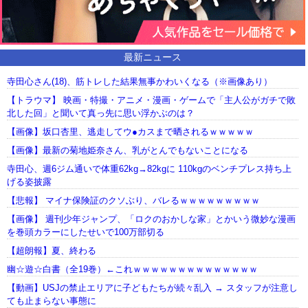
最新ニュース
寺田心さん(18)、筋トレした結果無事かわいくなる（※画像あり）
【トラウマ】 映画・特撮・アニメ・漫画・ゲームで「主人公がガチで敗
北した回」と聞いて真っ先に思い浮かぶのは？
【画像】坂口杏里、逃走してウ●カスまで晒されるｗｗｗｗｗ
【画像】最新の菊地姫奈さん、乳がとんでもないことになる
寺田心、週6ジム通いで体重62kg→82kgに 110kgのベンチプレス持ち上
げる姿披露
【悲報】 マイナ保険証のクソぶり、バレるｗｗｗｗｗｗｗｗｗ
【画像】 週刊少年ジャンプ、「ロクのおかしな家」とかいう微妙な漫画
を巻頭カラーにしたせいで100万部切る
【超朗報】夏、終わる
幽☆遊☆白書（全19巻）←これｗｗｗｗｗｗｗｗｗｗｗｗｗｗ
【動画】USJの禁止エリアに子どもたちが続々乱入 → スタッフが注意し
ても止まらない事態に