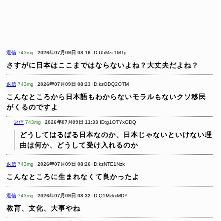
返信
743mg
2026年07月09日 08:16
ID:U5Mzc1MTg
さすがに日本はここまではならないよね？大丈夫だよね？
返信
743mg
2026年07月09日 08:23
ID:kzODQ2OTM
こんなところから日本語もわからないモラルもないクソ移民
がくるのですよ
返信
743mg
2026年07月09日 11:33
ID:g1OTYxODQ
どうしてはるばる日本なのか、日本じゃないといけない理
由は何か、どうして受け入れるのか
返信
743mg
2026年07月09日 08:26
ID:kzNTE1Nzk
こんなところに生まれなくて良かったよ
返信
743mg
2026年07月09日 08:32
ID:Q1MzkxMDY
教育、文化、大事やね