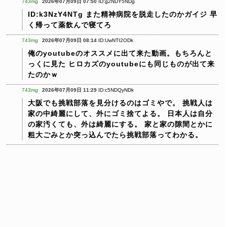
743mg
2026年07月09日 07:50
ID:g2NDY5NDg
ID:k3NzY4NTg
また精神病院を脱走したのかガイジ
早
く帰って薬飲んで寝てろ
743mg
2026年07月09日 08:14
ID:UwNTI2ODk
俺のyoutubeのオススメに出て来た動画。もちろんと
っくに見た
ヒロカズのyoutubeにも同じものが出て来
たのかｗ
743mg
2026年07月09日 11:29
ID:c5NDQyNDk
大阪でも挑戦部落を見分けるのはゴミやで。
挑戦人は
家の中綺麗にして、外にゴミ捨てよる。
日本人は自分
の家汚くても、外は綺麗にする。
家と家の隙間とかに
粗大ごみとか突っ込んでたら挑戦部落ってわかる。