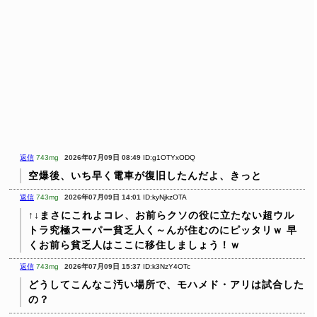
返信
743mg
2026年07月09日 08:49
ID:g1OTYxODQ
空爆後、いち早く電車が復旧したんだよ、きっと
返信
743mg
2026年07月09日 14:01
ID:kyNjkzOTA
↑↓まさにこれよコレ、お前らクソの役に立たない超ウル
トラ究極スーパー貧乏人く～んが住むのにピッタリｗ
早
くお前ら貧乏人はここに移住しましょう！ｗ
返信
743mg
2026年07月09日 15:37
ID:k3NzY4OTc
どうしてこんなこ汚い場所で、モハメド・アリは試合した
の？