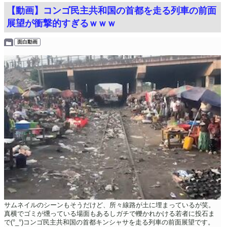
【動画】コンゴ民主共和国の首都を走る列車の前面
展望が衝撃的すぎるｗｗｗ
面白動画
サムネイルのシーンもそうだけど、所々線路が土に埋まっているが笑。
真横でゴミが燻っている場面もあるしガチで轢かれかける若者に投石ま
で(°_°)コンゴ民主共和国の首都キンシャサを走る列車の前面展望です。