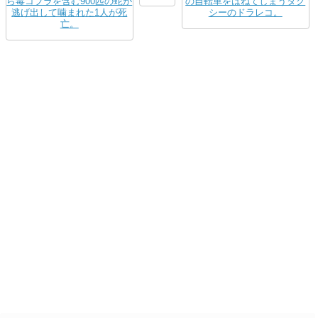
ら毒コブラを含む900匹の蛇が
の自転車をはねてしまうタク
逃げ出して噛まれた1人が死
シーのドラレコ。
亡。