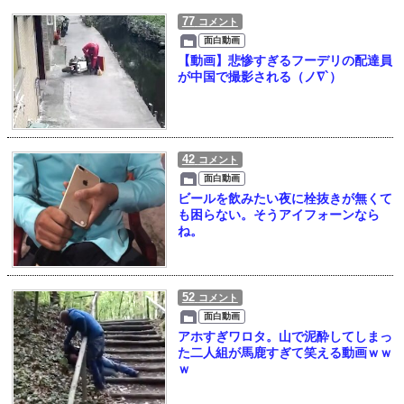
77
コメント
面白動画
【動画】悲惨すぎるフーデリの配達員
が中国で撮影される（ノ∇`）
42
コメント
面白動画
ビールを飲みたい夜に栓抜きが無くて
も困らない。そうアイフォーンなら
ね。
52
コメント
面白動画
アホすぎワロタ。山で泥酔してしまっ
た二人組が馬鹿すぎて笑える動画ｗｗ
ｗ