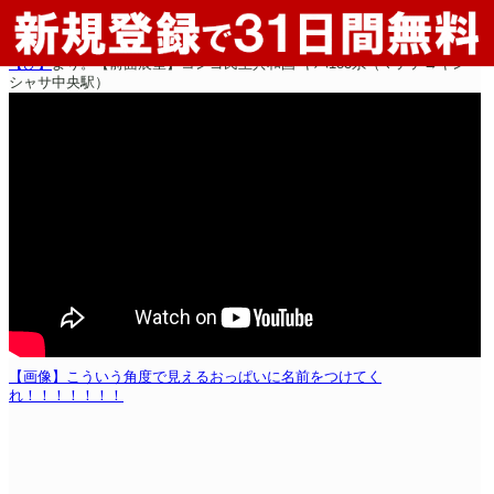
【ひ】
より。【前面展望】コンゴ民主共和国 キハ183系（マテテ→キン
シャサ中央駅）
【画像】こういう角度で見えるおっぱいに名前をつけてく
れ！！！！！！！