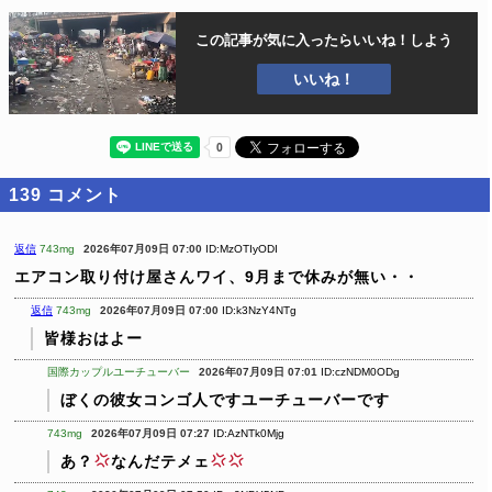
この記事が気に入ったら
いいね！しよう
いいね！
139
コメント
返信
743mg
2026年07月09日 07:00
ID:MzOTIyODI
エアコン取り付け屋さんワイ、9月まで休みが無い・・
返信
743mg
2026年07月09日 07:00
ID:k3NzY4NTg
皆様おはよー
国際カップルユーチューバー
2026年07月09日 07:01
ID:czNDM0ODg
ぼくの彼女コンゴ人ですユーチューバーです
743mg
2026年07月09日 07:27
ID:AzNTk0Mjg
あ？
なんだテメェ