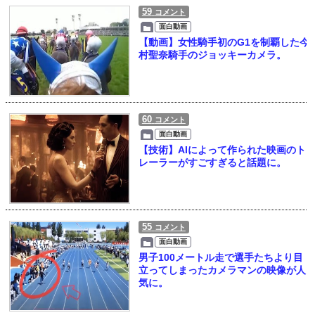
59
コメント
面白動画
【動画】女性騎手初のG1を制覇した今
村聖奈騎手のジョッキーカメラ。
60
コメント
面白動画
【技術】AIによって作られた映画のト
レーラーがすごすぎると話題に。
55
コメント
面白動画
男子100メートル走で選手たちより目
立ってしまったカメラマンの映像が人
気に。