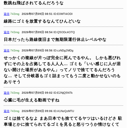
数跳ね飛ばされてるんだろうな
返信
743mg
2026年07月09日 08:51
ID:E0MTI4ODI
線路にゴミを放置するなんてひんどいな
返信
743mg
2026年07月09日 08:54
ID:Q5ODc4OTQ
日本だったら路線復旧まで無期限運行休止レベルやな
返信
743mg
2026年07月09日 08:56
ID:czNDg2MDg
せっかくの複線が片っぽ完全に死んでるやん。
しかも悪びれ
ずにその上を占拠してる人人人…
ゴミも「いい感じに人が居
ない開けた場所があるやん」ってノリで捨ててるんだろう
な…
そして分岐器もゴミ詰まってもう二度と動かせないのも
ありそう
返信
743mg
2026年07月09日 09:02
ID:E2NjQ5NTk
心臓に毛が生える動画ですね
返信
743mg
2026年07月09日 09:06
ID:A1NzQzMTU
ゴミは捨てるなよ
まあ日本でも捨ててるヤツはいるけどさ
駐
車場とかに捨てられてるゴミを見ると怒りつうか情けなくて