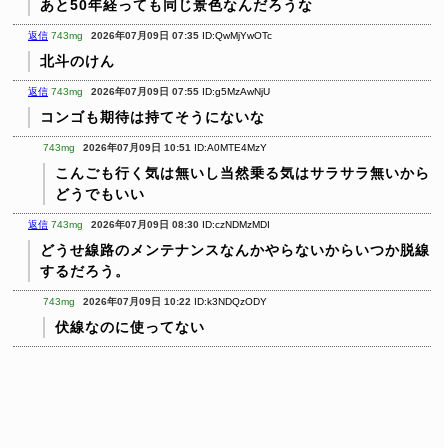
あと50年経っても同じ景色なんだろうな
返信
743mg
2026年07月09日 07:35
ID:QwMjYwOTc
北斗のけん
返信
743mg
2026年07月09日 07:55
ID:g5MzAwNjU
コンゴも期待は持てそうにないな
743mg
2026年07月09日 10:51
ID:A0MTE4MzY
こんごも行く気は無いし当然乗る気はサラサラ無いから
どうでもいい
返信
743mg
2026年07月09日 08:30
ID:czNDMzMDI
どうせ線路のメンテナンスなんかやらないからいつか脱線
するだろう。
743mg
2026年07月09日 10:22
ID:k3NDQzODY
伏線なのに使ってない