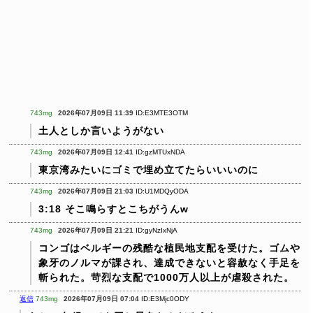
743mg
2026年07月09日 11:39
ID:E3MTE3OTM
土人としか言いようがない
743mg
2026年07月09日 12:41
ID:gzMTUxNDA
東京湾みたいにゴミで埋め立てたらいいいのに
743mg
2026年07月09日 21:03
ID:U1MDQyODA
3:18 そこ鳴らすとこちがうんw
743mg
2026年07月09日 21:21
ID:gyNzIxNjA
コンゴはベルギーの残酷な植民地支配を受けた。ゴムや
象牙のノルマが課され、達成できないと容赦なく手足を
斬られた。苛烈な支配で1000万人以上が虐殺された。
返信
743mg
2026年07月09日 07:04
ID:E3Mjc0ODY