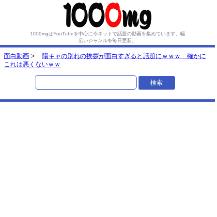
1000mgはYouTubeを中心に今ネットで話題の動画を集めています。
幅
広いジャンルを毎日更新。
面白動画
>
陽キャの別れの挨拶が面白すぎると話題にｗｗｗ 確かに
これは悪くないｗｗ