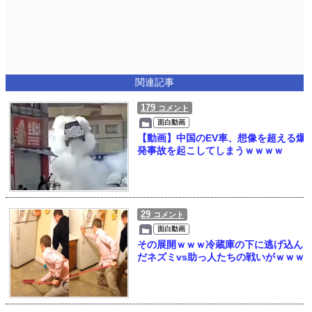
関連記事
179
コメント
面白動画
【動画】中国のEV車、想像を超える爆
発事故を起こしてしまうｗｗｗｗ
29
コメント
面白動画
その展開ｗｗｗ冷蔵庫の下に逃げ込ん
だネズミvs助っ人たちの戦いがｗｗｗ