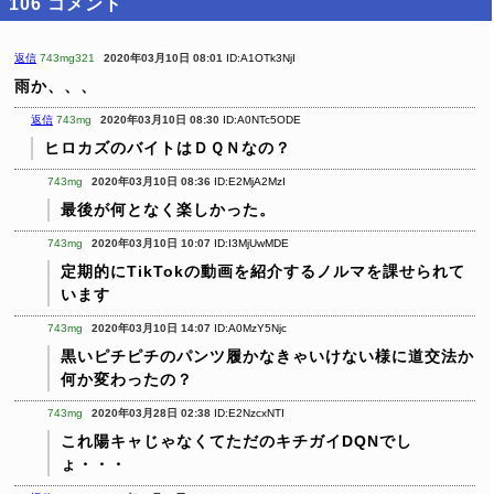
106
コメント
返信
743mg321
2020年03月10日 08:01
ID:A1OTk3NjI
雨か、、、
返信
743mg
2020年03月10日 08:30
ID:A0NTc5ODE
ヒロカズのバイトはＤＱＮなの？
743mg
2020年03月10日 08:36
ID:E2MjA2MzI
最後が何となく楽しかった。
743mg
2020年03月10日 10:07
ID:I3MjUwMDE
定期的にTikTokの動画を紹介するノルマを課せられて
います
743mg
2020年03月10日 14:07
ID:A0MzY5Njc
黒いピチピチのパンツ履かなきゃいけない様に道交法か
何か変わったの？
743mg
2020年03月28日 02:38
ID:E2NzcxNTI
これ陽キャじゃなくてただのキチガイDQNでし
ょ・・・