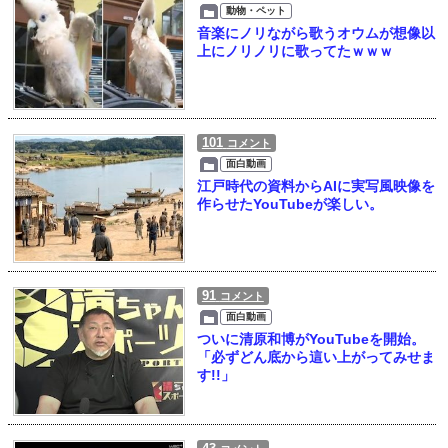
動物・ペット
音楽にノリながら歌うオウムが想像以
上にノリノリに歌ってたｗｗｗ
101
コメント
面白動画
江戸時代の資料からAIに実写風映像を
作らせたYouTubeが楽しい。
91
コメント
面白動画
ついに清原和博がYouTubeを開始。
「必ずどん底から這い上がってみせま
す!!」