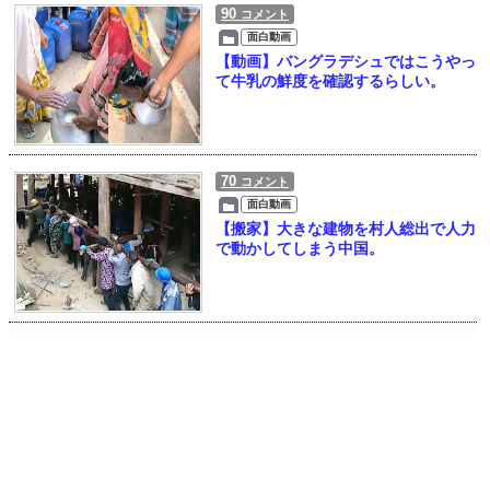
90
コメント
面白動画
【動画】バングラデシュではこうやっ
て牛乳の鮮度を確認するらしい。
70
コメント
面白動画
【搬家】大きな建物を村人総出で人力
で動かしてしまう中国。