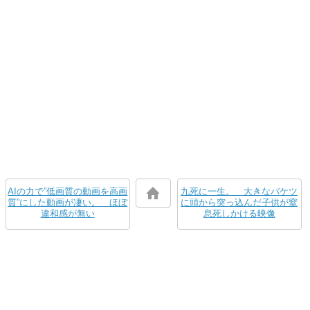
AIの力で”低画質の動画を高画
九死に一生。 大きなバケツ
質”にした動画が凄い。 ほぼ
に頭から突っ込んだ子供が窒
違和感が無い
息死しかける映像