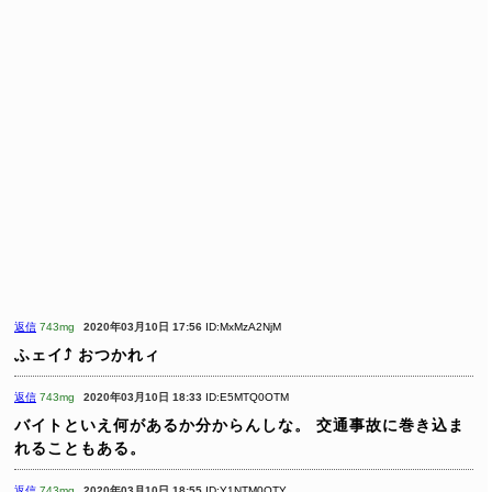
返信
743mg
2020年03月10日 17:56
ID:MxMzA2NjM
ふェイ⤴︎ おつかれィ
返信
743mg
2020年03月10日 18:33
ID:E5MTQ0OTM
バイトといえ何があるか分からんしな。
交通事故に巻き込ま
れることもある。
返信
743mg
2020年03月10日 18:55
ID:Y1NTM0OTY