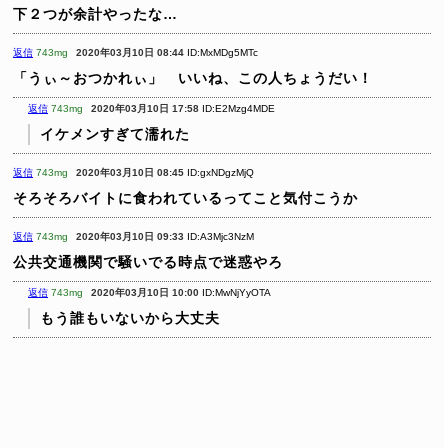
下２つが余計やったな…
返信
743mg
2020年03月10日 08:44
ID:MxMDg5MTc
「うぃ～おつかれぃ」 いいね、この人ちょうだい！
返信
743mg
2020年03月10日 17:58
ID:E2Mzg4MDE
イケメンすぎて濡れた
返信
743mg
2020年03月10日 08:45
ID:gxNDgzMjQ
そろそろバイトに食われているってこと気付こうか
返信
743mg
2020年03月10日 09:33
ID:A3Mjc3NzM
公共交通機関で騒いでる時点で迷惑やろ
返信
743mg
2020年03月10日 10:00
ID:MwNjYyOTA
もう誰もいないから大丈夫