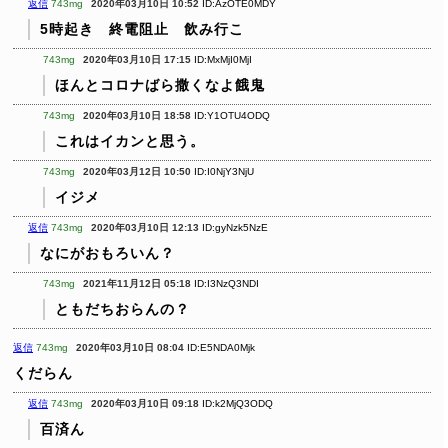
返信
743mg
2020年03月10日 10:52
ID:AzOTE0MDY
5時起き 終電阻止 飲み行こ
743mg
2020年03月10日 17:15
ID:MxMjI0MjI
ほんとコロナばら撒くなよ餓鬼
743mg
2020年03月10日 18:58
ID:Y1OTU4ODQ
これはイカンと思う。
743mg
2020年03月12日 10:50
ID:I0NjY3NjU
イジメ
返信
743mg
2020年03月10日 12:13
ID:gyNzk5NzE
なにがおもろいん？
743mg
2021年11月12日 05:18
ID:I3NzQ3NDI
ともだちおらんの？
返信
743mg
2020年03月10日 08:04
ID:E5NDA0Mjk
くだらん
返信
743mg
2020年03月10日 09:18
ID:k2MjQ3ODQ
百済ん