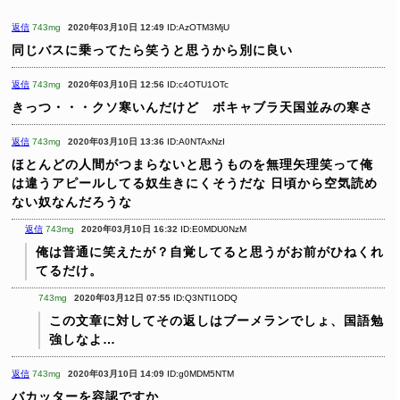
返信
743mg
2020年03月10日 12:49
ID:AzOTM3MjU
同じバスに乗ってたら笑うと思うから別に良い
返信
743mg
2020年03月10日 12:56
ID:c4OTU1OTc
きっつ・・・クソ寒いんだけど ボキャブラ天国並みの寒さ
返信
743mg
2020年03月10日 13:36
ID:A0NTAxNzI
ほとんどの人間がつまらないと思うものを無理矢理笑って俺
は違うアピールしてる奴生きにくそうだな
日頃から空気読め
ない奴なんだろうな
返信
743mg
2020年03月10日 16:32
ID:E0MDU0NzM
俺は普通に笑えたが？自覚してると思うがお前がひねくれ
てるだけ。
743mg
2020年03月12日 07:55
ID:Q3NTI1ODQ
この文章に対してその返しはブーメランでしょ、国語勉
強しなよ…
返信
743mg
2020年03月10日 14:09
ID:g0MDM5NTM
バカッターを容認ですか