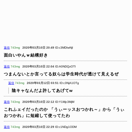
返信
743mg
2020年03月10日 20:49
ID:c3MDIwNjI
面白いやんｗ結構好き
返信
743mg
2020年03月10日 22:04
ID:A0NDQzOTI
つまんないとか言ってる奴らは学生時代が透けて見えるぜ
返信
743mg
2020年03月12日 03:51
ID:c3NjA1OTg
陰キャなんだよ許してあげてw
返信
743mg
2020年03月10日 22:12
ID:Y1Mjc3MjM
これふェイだったのか
「うぃーッスおつかれ～」から「うぃ
おつかれ」に短縮して使ってたわ
返信
743mg
2020年03月10日 22:29
ID:c1NDg1ODM