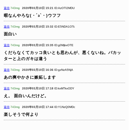
返信
743mg
2020年03月10日 15:21
ID:AzOTI2MDU
暇なんやろな(・´з`・)ウフフ
返信
743mg
2020年03月10日 15:32
ID:E5NDA1OTc
面白い
返信
743mg
2020年03月10日 15:35
ID:g0MjkxOTE
くだらなくてカッコ良いとも思わんが、悪くないね。バカッ
ターと上のガキは違う
返信
743mg
2020年03月10日 16:36
ID:gzNzA5NjA
あの爽やかさに嫉妬します
返信
743mg
2020年03月10日 17:18
ID:kxMTkxODY
え。
面白いんだけど。
返信
743mg
2020年03月10日 17:44
ID:Y1NzQ0MDc
楽しそうで何より