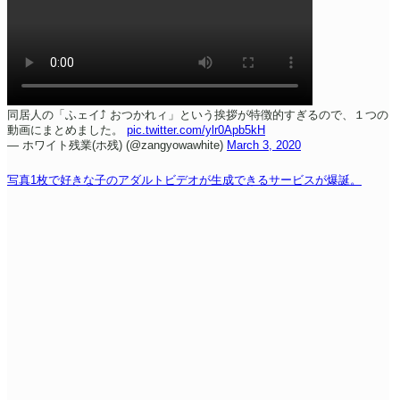
同居人の「ふェイ⤴︎ おつかれィ」という挨拶が特徴的すぎるので、
１つの
動画にまとめました。
pic.twitter.com/ylr0Apb5kH
— ホワイト残業(ホ残) (@zangyowawhite)
March 3, 2020
写真1枚で好きな子のアダルトビデオが生成できるサービスが爆誕。