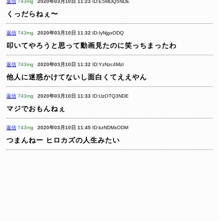
返信
743mg
2020年03月10日 11:23
ID:E5MDQ5NDE
くっだらねぇ〜
返信
743mg
2020年03月10日 11:32
ID:IyNjgxODQ
叩いてやろうと思って動画見たのに笑っちまったわ
返信
743mg
2020年03月10日 11:32
ID:YzNzc4MzI
他人に迷惑かけてないし面白くてええやん
返信
743mg
2020年03月10日 11:33
ID:UzOTQ3NDE
マジでおもんねぇ
返信
743mg
2020年03月10日 11:45
ID:kzNDMxODM
つまんねー
ヒロカズの人生みたい