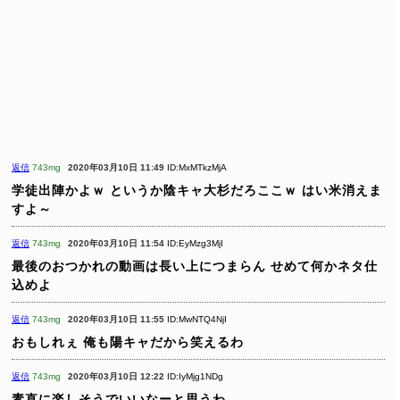
返信
743mg
2020年03月10日 11:49
ID:MxMTkzMjA
学徒出陣かよｗ
というか陰キャ大杉だろここｗ
はい米消えま
すよ～
返信
743mg
2020年03月10日 11:54
ID:EyMzg3MjI
最後のおつかれの動画は長い上につまらん
せめて何かネタ仕
込めよ
返信
743mg
2020年03月10日 11:55
ID:MwNTQ4NjI
おもしれぇ
俺も陽キャだから笑えるわ
返信
743mg
2020年03月10日 12:22
ID:IyMjg1NDg
素直に楽しそうでいいなーと思うわ。