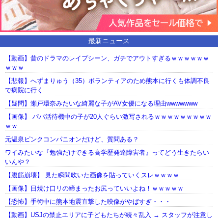
最新ニュース
【動画】昔のドラマのレイプシーン、ガチでアウトすぎるｗｗｗｗｗｗ
ｗｗｗ
【悲報】へずまりゅう（35）ボランティアのため熊本に行くも体調不良
で病院に行く
【疑問】瀬戸環奈みたいな綺麗な子がAV女優になる理由wwwwwww
【画像】 パパ活待機中の子が20人ぐらい激写されるｗｗｗｗｗｗｗｗｗ
ｗｗ
元温泉ピンクコンパニオンだけど、質問ある？
ワイみたいな『勉強だけできる高学歴発達障害者』ってどう生きたらい
いんや？
【腹筋崩壊】 見た瞬間吹いた画像を貼っていくスレｗｗｗｗ
【画像】日焼け口リの締まったお尻っていいよね！ｗｗｗｗｗ
【恐怖】手術中に熊本地震直撃した映像がやばすぎ・・・
【動画】USJの禁止エリアに子どもたちが続々乱入 → スタッフが注意し