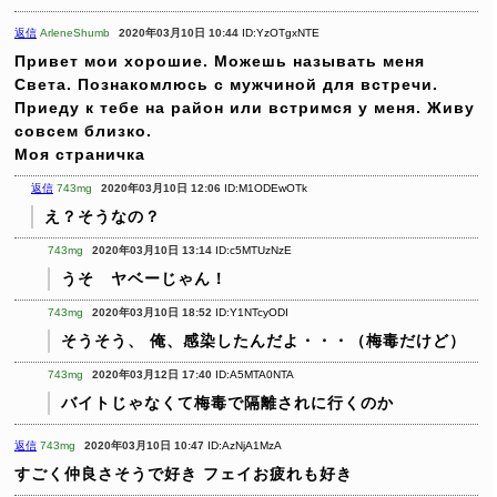
返信
ArleneShumb
2020年03月10日 10:44
ID:YzOTgxNTE
Привет мои хорошие.
Можешь называть меня
Света.
Познакомлюсь с мужчиной для встречи.
Приеду к тебе на район или встримся у меня. Живу
совсем близко.
Моя страничка
返信
743mg
2020年03月10日 12:06
ID:M1ODEwOTk
え？そうなの？
743mg
2020年03月10日 13:14
ID:c5MTUzNzE
うそ ヤベーじゃん！
743mg
2020年03月10日 18:52
ID:Y1NTcyODI
そうそう、
俺、感染したんだよ・・・（梅毒だけど）
743mg
2020年03月12日 17:40
ID:A5MTA0NTA
バイトじゃなくて梅毒で隔離されに行くのか
返信
743mg
2020年03月10日 10:47
ID:AzNjA1MzA
すごく仲良さそうで好き
フェイお疲れも好き