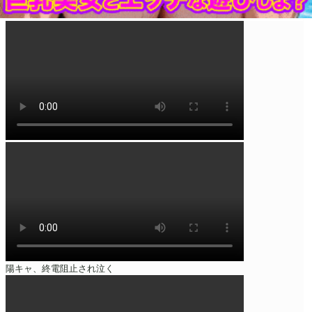
陽キャ、終電阻止され泣く