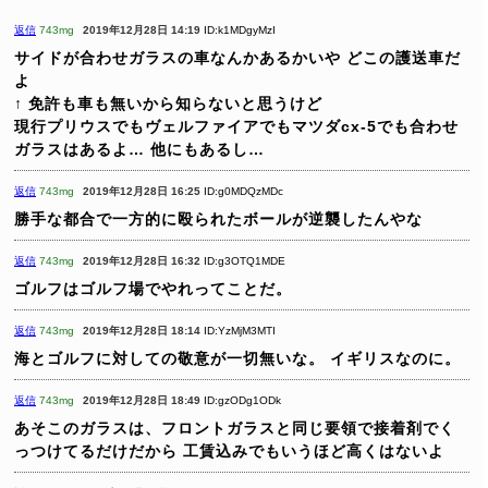
返信
743mg
2019年12月28日 14:19
ID:k1MDgyMzI
サイドが合わせガラスの車なんかあるかいや
どこの護送車だ
よ
↑
免許も車も無いから知らないと思うけど
現行プリウスでもヴェルファイアでもマツダcx-5でも合わせ
ガラスはあるよ…
他にもあるし…
返信
743mg
2019年12月28日 16:25
ID:g0MDQzMDc
勝手な都合で一方的に殴られたボールが逆襲したんやな
返信
743mg
2019年12月28日 16:32
ID:g3OTQ1MDE
ゴルフはゴルフ場でやれってことだ。
返信
743mg
2019年12月28日 18:14
ID:YzMjM3MTI
海とゴルフに対しての敬意が一切無いな。
イギリスなのに。
返信
743mg
2019年12月28日 18:49
ID:gzODg1ODk
あそこのガラスは、フロントガラスと同じ要領で接着剤でく
っつけてるだけだから
工賃込みでもいうほど高くはないよ