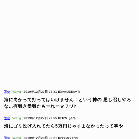
返信
743mg
2019年12月27日 23:31
ID:AwMDExMTc
海に向かって打ってはいけません！という神の
思し召しやろ
な…有難き受難たもーれーｗ ｱｰﾒﾝ
返信
743mg
2019年12月27日 23:55
ID:I2NTg4NjI
海にゴミ投げ入れてたら5万円じゃすまなかったって事や
返信
743mg
2019年12月28日 00:21
ID:k1MzY1NzE