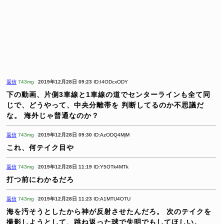
返信
743mg
2019年12月28日 09:23
ID:I4ODcxODY
下の動画、片側3車線と1車線の道でセンターラインも全て同
じで、どうやって、中央分離帯を
判断してるのか不思議だ
な。
海外じゃ普通なのか？
返信
743mg
2019年12月28日 09:30
ID:AzODQ4MjM
これ、何テイク目や
返信
743mg
2019年12月28日 11:19
ID:Y5OTk4MTk
打つ前にわかるだろ
返信
743mg
2019年12月28日 11:23
ID:A1MTU4OTU
海を汚そうとしたから神が反射させたんだろ。
次のテイクを
撮影しようとして、跳ね返った球で失明でもしてほしい。