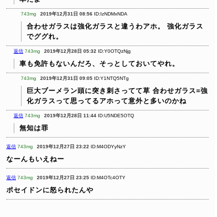
743mg
2019年12月31日 08:56
ID:IzNDMxNDA
合わせガラスは強化ガラスと違うわアホ。
強化ガラス
でググれ。
返信
743mg
2019年12月28日 05:32
ID:Y0OTQzNjg
車も免許もないんだろ、そっとしておいてやれ。
743mg
2019年12月31日 09:05
ID:Y1NTQ5NTg
巨大ブーメラン頭に突き刺さってて草
合わせガラス=強
化ガラスって思ってるアホって意外と多いのかね
返信
743mg
2019年12月28日 11:44
ID:U5NDE5OTQ
無知は罪
返信
743mg
2019年12月27日 23:22
ID:M4ODYyNzY
なーんもいえねー
返信
743mg
2019年12月27日 23:25
ID:M4OTc4OTY
ポセイドンに怒られたんや