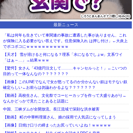
最新ニュース
「私は何年も生きていて車関連の事故に遭遇した事がありません、これ
が保険に入る必要がない答えです。任意保険入れ は押し付け」←大炎上
でボコボコにｗｗｗｗｗｗｗｗｗｗｗ
【天才】 雪が溶けると何になる？理系「水になるでしょw」文系ワイ
「はぁ～…」→結果ｗｗｗ
【驚愕】女さん「43億円注文して………キャンセルっと！」←こいつの
目的って一体なんなの？？？？？？？
【画像】このLINEでなんで女が怒ってるのか分かんない奴はモテない奴
確定らしい←お前らは勿論わかるよな？？？？？？？
【動画】高校生さん、文化祭でコーヒーカップを作って大盛りあがり←
なんかどっかで見たことあると話題に
中国、三峡ダムが全開放流。長江流域で深刻な洪水被害
【動画】 町の中華料理屋さん、娘の採用で人気店になってしまう
【画像】日焼け口リの締まったお尻っていいよね！ｗｗｗｗｗ