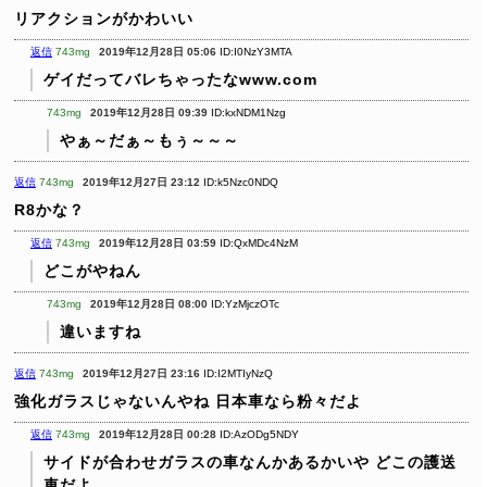
リアクションがかわいい
返信
743mg
2019年12月28日 05:06
ID:I0NzY3MTA
ゲイだってバレちゃったなwww.com
743mg
2019年12月28日 09:39
ID:kxNDM1Nzg
やぁ～だぁ～もぅ～～～
返信
743mg
2019年12月27日 23:12
ID:k5Nzc0NDQ
R8かな？
返信
743mg
2019年12月28日 03:59
ID:QxMDc4NzM
どこがやねん
743mg
2019年12月28日 08:00
ID:YzMjczOTc
違いますね
返信
743mg
2019年12月27日 23:16
ID:I2MTIyNzQ
強化ガラスじゃないんやね
日本車なら粉々だよ
返信
743mg
2019年12月28日 00:28
ID:AzODg5NDY
サイドが合わせガラスの車なんかあるかいや
どこの護送
車だよ