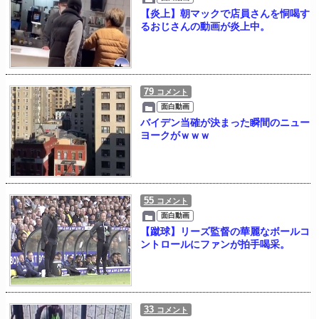
【炎上】朝マックで店員さんを恫喝す
るおじさんの動画が炎上中。
79
コメント
面白動画
バイデン当確が決まった瞬間のニュー
ヨークがｗｗｗ
55
コメント
面白動画
【蹴球】リーズ監督の華麗なボールコ
ントロールにファンが拍手喝采。
33
コメント