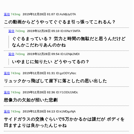
返信
743mg
2019年12月28日 01:07
ID:AzMjUyOTA
この動画からどうやってぐぐるま引っ張ってこれるん？
返信
743mg
2019年12月28日 05:10
ID:I0NzY3MTA
ぐぐるまっている？
労力と時間の無駄だと思うんだけど
なんかこだわりあんのかね
返信
743mg
2019年12月28日 09:54
ID:U2Njk2MDI
いやまじに知りたい
どうやってるの？
返信
743mg
2019年12月28日 01:31
ID:gzODYyNzc
リュックかっ飛ばして崖下に落としたの思い出した
返信
743mg
2019年12月28日 02:36
ID:Y1ODU1MDc
想像力の欠如が招いた悲劇
返信
743mg
2019年12月28日 04:13
ID:k1MDgzNjA
サイドガラスの交換ぐらいで5万かかるかは謎だが
ボディを
凹ますよりは良かったんじゃね