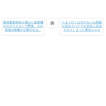
乗員乗客98名を乗せた旅客機
うまく行くはずのないお馬鹿
がカザフスタンで墜落。その
な試みでバイクを完全に水没
現場の映像が公開される。
させてしまった男女ｗｗｗ