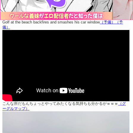
Golf at the beach backfires and smashes his car window
（予備）
（予
備）
こんな所だもんちょっとやってみたくなる気持ちも分かるがｗｗｗ
（グ
ーグルマップ）