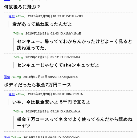
何故後ろに飛ぶ？
返信
743mg
2019年12月28日 01:33
ID:I5OTUwODI
岩があって跳ね返ったんだよ
743mg
2019年12月28日 01:43
ID:k1MzY1NzE
センキュー。酔っててわからんかったけどよ～く見ると
跳ね返ってた。
743mg
2019年12月28日 05:12
ID:I0NzY3MTA
センキューじゃなくてsheンキュッだよ
返信
743mg
2019年12月28日 00:23
ID:AzNjM1NDk
ボディだったら板金7万円コース
返信
743mg
2019年12月28日 05:08
ID:I0NzY3MTA
いや、今は板金安いよ
5千円で直るよ
743mg
2019年12月28日 09:16
ID:k1MDcxMzk
板金７万コースってネタでよく使ってるんだから読めね
ーヤツ
返信
743mg
2019年12月28日 00:33
ID:I5ODQ0NzQ