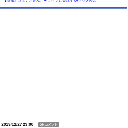
【朗報】コエテクさん、AIライザと会話するRPGを発売
wwwwwwwwwwww
【動画】USJの禁止エリアに子どもたちが続々乱入 → スタッフが注意し
ても止まらない事態に
Powered by livedoor 相互RSS
2019/12/27
23:00
56
コメント