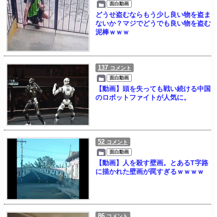
面白動画
どうせ盗むならもう少し良い物を盗ま
ないか？マジでどうでも良い物を盗む
泥棒ｗｗｗ
137
コメント
面白動画
【動画】頭を失っても戦い続ける中国
のロボットファイトが人気に。
52
コメント
面白動画
【動画】人を殺す壁画。とあるT字路
に描かれた壁画が罠すぎるｗｗｗｗ
86
コメント