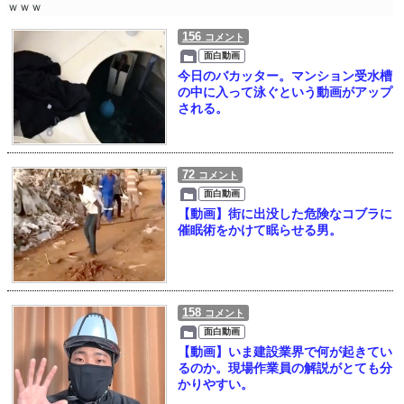
ｗｗｗ
156
コメント
面白動画
今日のバカッター。マンション受水槽
の中に入って泳ぐという動画がアップ
される。
72
コメント
面白動画
【動画】街に出没した危険なコブラに
催眠術をかけて眠らせる男。
158
コメント
面白動画
【動画】いま建設業界で何が起きてい
るのか。現場作業員の解説がとても分
かりやすい。