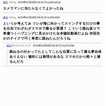
返信
743mg
2019年12月28日 04:33
ID:gxNDUyNzQ
カメラマンに当たらなくてよかったね
返信
743mg
2019年12月28日 08:23
ID:AzNDU4NjY
というか考えてみ
ツレが海に向かってスイングするだけの事
を出先でわざわざスマホで撮るか普通？
こういう跳ね返りで
車傷つくハプニングに見せかけた台本嘘松動画だよね
何回目
かのテイクで巧く車窓に跳ねたんだろうね
返信
釣られてやったぞ
2019年12月28日 09:08
ID:AyOTkxNjA
跳ねるの分かってたとしてこんな位置に立って撮る事自体
ありえない
嘘松には無理があるな
スマホだから軽々と撮
るんだろ