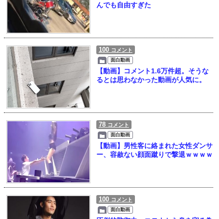
んでも自由すぎた
100
コメント
面白動画
【動画】コメント1.6万件超。そうな
るとは思わなかった動画が人気に。
78
コメント
面白動画
【動画】男性客に絡まれた女性ダンサ
ー、容赦ない顔面蹴りで撃退ｗｗｗｗ
100
コメント
面白動画