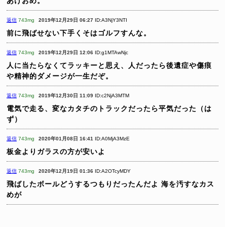
あけおめ。
返信
743mg
2019年12月29日 06:27
ID:A3NjY3NTI
前に飛ばせない下手くそはゴルフすんな。
返信
743mg
2019年12月29日 12:06
ID:g1MTAwNjc
人に当たらなくてラッキーと思え、人だったら後遺症や傷痕
や精神的ダメージが一生だぞ。
返信
743mg
2019年12月30日 11:09
ID:c2NjA3MTM
電気で走る、変なカタチのトラックだったら平気だった（は
ず）
返信
743mg
2020年01月08日 16:41
ID:A0MjA3MzE
板金よりガラスの方が安いよ
返信
743mg
2020年12月19日 01:36
ID:A2OTcyMDY
飛ばしたボールどうするつもりだったんだよ
海を汚すなカス
めが