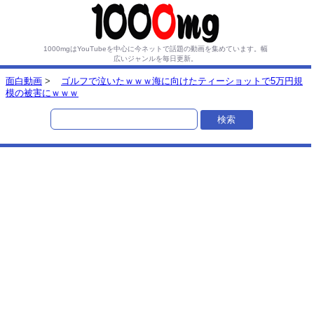
1000mgはYouTubeを中心に今ネットで話題の動画を集めています。
幅
広いジャンルを毎日更新。
面白動画
>
ゴルフで泣いたｗｗｗ海に向けたティーショットで5万円規
模の被害にｗｗｗ