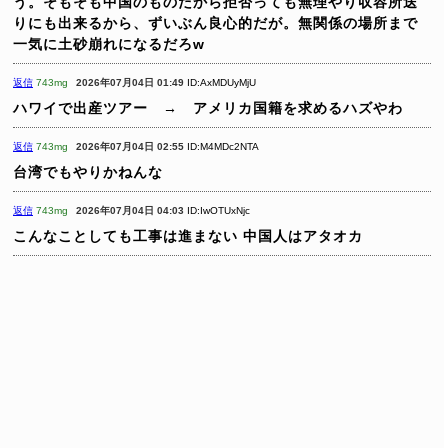
う。そもそも中国のものだから拒否っても無理やり収容所送
りにも出来るから、ずいぶん良心的だが。無関係の場所まで
一気に土砂崩れになるだろw
返信
743mg
2026年07月04日 01:49
ID:AxMDUyMjU
ハワイで出産ツアー → アメリカ国籍を求めるハズやわ
返信
743mg
2026年07月04日 02:55
ID:M4MDc2NTA
台湾でもやりかねんな
返信
743mg
2026年07月04日 04:03
ID:IwOTUxNjc
こんなことしても工事は進まない
中国人はアタオカ