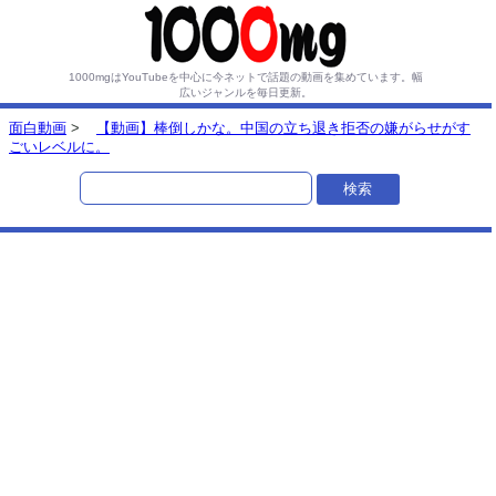
1000mgはYouTubeを中心に今ネットで話題の動画を集めています。
幅
広いジャンルを毎日更新。
面白動画
>
【動画】棒倒しかな。中国の立ち退き拒否の嫌がらせがす
ごいレベルに。