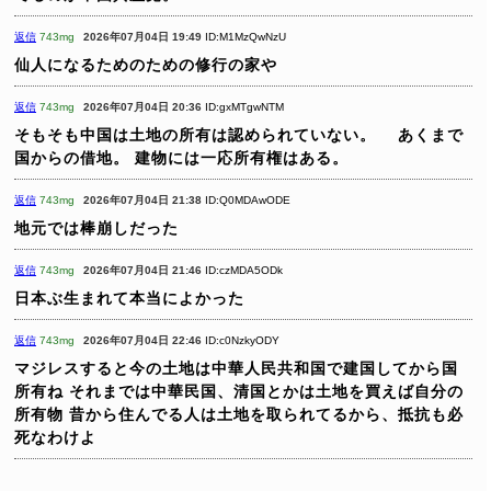
返信
743mg
2026年07月04日 19:49
ID:M1MzQwNzU
仙人になるためのための修行の家や
返信
743mg
2026年07月04日 20:36
ID:gxMTgwNTM
そもそも中国は土地の所有は認められていない。
あくまで
国からの借地。
建物には一応所有権はある。
返信
743mg
2026年07月04日 21:38
ID:Q0MDAwODE
地元では棒崩しだった
返信
743mg
2026年07月04日 21:46
ID:czMDA5ODk
日本ぶ生まれて本当によかった
返信
743mg
2026年07月04日 22:46
ID:c0NzkyODY
マジレスすると今の土地は中華人民共和国で建国してから国
所有ね
それまでは中華民国、清国とかは土地を買えば自分の
所有物
昔から住んでる人は土地を取られてるから、抵抗も必
死なわけよ