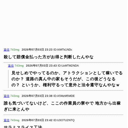
返信
743mg
2026年07月03日 23:23
ID:I4MTk1NDc
殺して賠償金払った方がお得と判断したんやな
返信
743mg
2026年07月03日 23:43
ID:UzMTM2NDA
見せしめでやってるのか、アトラクションとして稼いでる
のか？
道路の真ん中の家もそうだが、この後どうなる
の？
というか、権利守るって意外と法令遵守なんやなｗ
返信
743mg
2026年07月03日 23:38
ID:A5MzM5MDE
誰も気づいてないけど、ここの作業員の寮やで
地方から出稼
ぎに来とんや
返信
743mg
2026年07月03日 23:42
ID:U3OTU2NTQ
サラミスライス工法