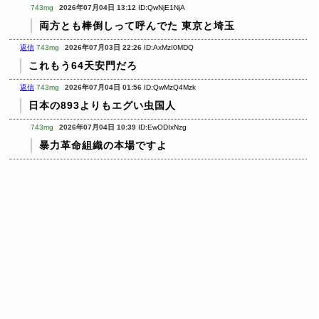
743mg
2026年07月04日 13:12
ID:QwNjE1NjA
両方とも棒倒しって呼んでた
東京と埼玉
返信
743mg
2026年07月03日 22:26
ID:AxMzI0MDQ
これもう64天安門だろ
返信
743mg
2026年07月04日 01:56
ID:QwMzQ4Mzk
日本の893よりもエグい虫国人
743mg
2026年07月04日 10:39
ID:EwODIxNzg
暴力革命組織の本場ですよ