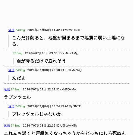
返信
743mg
2026年07月04日 14:42
ID:MxMzI1NTI
こんだけ削ると、地盤が固まるまで地震に弱い土地にな
る。
743mg
2026年07月05日 03:39
ID:YxNzY1Mjg
雨が降るだけで崩れそう
返信
743mg
2026年07月08日 20:18
ID:I0NTM2NzQ
んだよ
返信
743mg
2026年07月03日 22:03
ID:cxMTQxMzc
ラプンツェル
返信
743mg
2026年07月04日 06:24
ID:A1Mjc3NTE
プレッツェルじゃないか
返信
743mg
2026年07月03日 22:05
ID:U5NzkwNTk
これ立ち退くと戸籍無くなっちゃうからどっちにしろ死ぬん