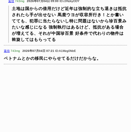
返信
743mg
2026年07月04日 09:00
ID:c0NzkyODY
土地は国からの借用だけど近年は強制的な立ち退きは抵抗
されたら手が出せない
馬鹿ウヨが収容所行き！とか書い
てても、犯罪に当たらないし特に問題はないから珍百景み
たいな感じになる
強制執行はあるけど、抵抗がある場合
が増えてる、それが中国珍百景
好条件で代わりの物件は
斡旋してはもらってる
返信
743mg
2026年07月04日 07:21
ID:A1Mzg0MzE
ベトナムとかの移民にやらせてるだけだからな。