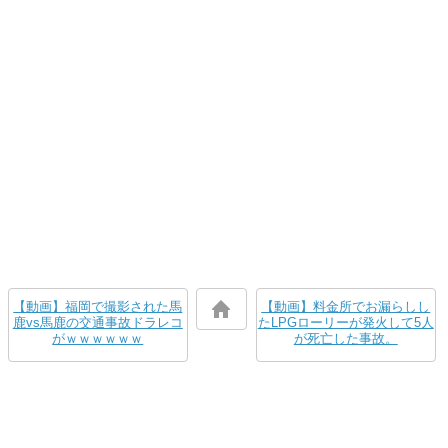
【動画】福岡で撮影された馬
【動画】料金所でお漏らしし
鹿vs馬鹿の交通事故ドラレコ
たLPGローリーが発火して5人
がｗｗｗｗｗｗ
が死亡した事故。