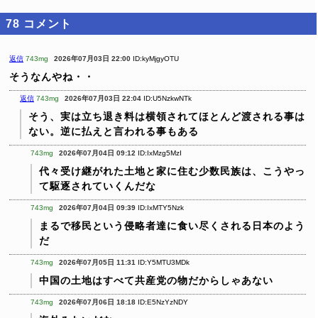
78
コメント
返信
743mg
2026年07月03日 22:00
ID:kyMjgyOTU
そうなんやね・・
返信
743mg
2026年07月03日 22:04
ID:U5NzkwNTk
そう、実は立ち退き料は横領されてほとんど渡される事は
ない。逆に払えと言われる事もある
743mg
2026年07月04日 09:12
ID:IxMzg5MzI
代々受け継がれた土地と家に住む少数民族は、こうやっ
て駆逐されていくんだな
743mg
2026年07月04日 09:39
ID:IxMTY5Nzk
まるで移民という侵略者達に食い尽くされる日本のよう
だ
743mg
2026年07月05日 11:31
ID:Y5MTU3MDk
中国の土地はすべて共産党の物だからしゃあない
743mg
2026年07月06日 18:18
ID:E5NzYzNDY