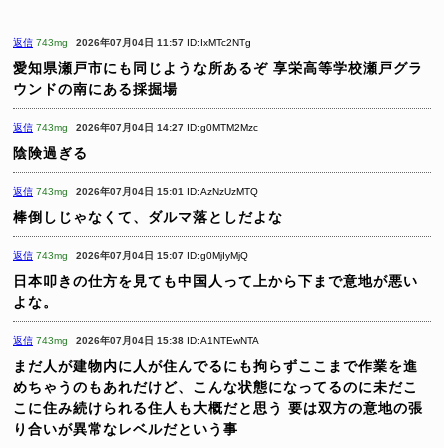
返信
743mg
2026年07月04日 11:57
ID:IxMTc2NTg
愛知県瀬戸市にも同じような所あるぞ
享栄高等学校瀬戸グラ
ウンドの南にある採掘場
返信
743mg
2026年07月04日 14:27
ID:g0MTM2Mzc
陰険過ぎる
返信
743mg
2026年07月04日 15:01
ID:AzNzUzMTQ
棒倒しじゃなくて、ダルマ落としだよな
返信
743mg
2026年07月04日 15:07
ID:g0MjIyMjQ
日本叩きの仕方を見ても中国人って上から下まで意地が悪い
よな。
返信
743mg
2026年07月04日 15:38
ID:A1NTEwNTA
まだ人が建物内に人が住んでるにも拘らずここまで作業を進
めちゃうのもあれだけど、こんな状態になってるのに未だこ
こに住み続けられる住人も大概だと思う
要は双方の意地の張
り合いが異常なレベルだという事