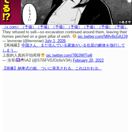
（x.com）
（予備）
（予備）
（予備）
（予備）
（予備）
（予備）
（予備）
They refused to sell—so excavation continued around them, leaving their
homes perched on a giant pillar of earth.
pic.twitter.com/NMy8sGA2J9
— levnxrae (@levnxrae)
July 1, 2026
【再掲載】
中国さん、まだ住んでいる家族がいる住居の解体を強行して
しまう。
上面的人真的不怕死呀
pic.twitter.com/780JMITq4l
— 浩哥i
i
iA2 (@S7i5FV0JOz6sV3A)
February 20, 2022
【画像】納車式の姫、ついに発見される。これはかわヨ。