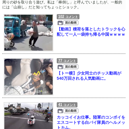
周りの砂を取り合う遊び。私は「棒倒し」と呼んでいましたが、一般的
には「山崩し」だと知ってちょっとショック。
102
コメント
面白動画
【動画】積荷を落としたトラックを心
配して一人一袋持ち帰る中国ｗｗｗｗ
77
コメント
面白動画
【トー横】少女同士のチッス動画が
540万回される人気動画に。
41
コメント
面白動画
カッコイイお仕事。陸軍のコンボイを
エスコートする白バイ隊員のヘルメッ
トカム。