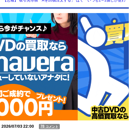
【悲報】 取引先専務「Aを20個注文する」 ぼく「いつも1～2個しか使わ
ないけど本当に20であってる？」 取専「あってる」→結果『こう』なっ
たんだが...
【動画】USJの禁止エリアに子どもたちが続々乱入 → スタッフが注意し
ても止まらない事態に
Powered by livedoor 相互RSS
2026/07/03
22:00
78
コメント