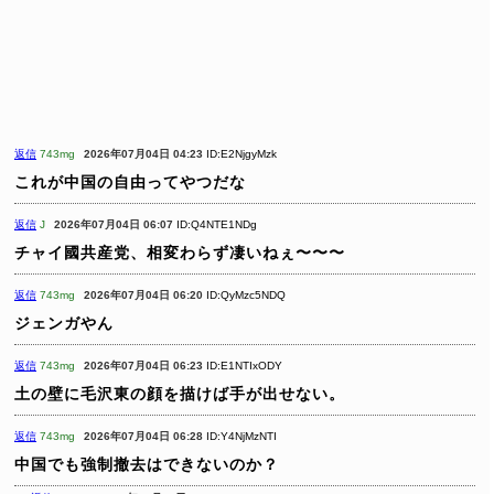
返信
743mg
2026年07月04日 04:23
ID:E2NjgyMzk
これが中国の自由ってやつだな
返信
J
2026年07月04日 06:07
ID:Q4NTE1NDg
チャイ國共産党、相変わらず凄いねぇ〜〜〜
返信
743mg
2026年07月04日 06:20
ID:QyMzc5NDQ
ジェンガやん
返信
743mg
2026年07月04日 06:23
ID:E1NTIxODY
土の壁に毛沢東の顔を描けば手が出せない。
返信
743mg
2026年07月04日 06:28
ID:Y4NjMzNTI
中国でも強制撤去はできないのか？