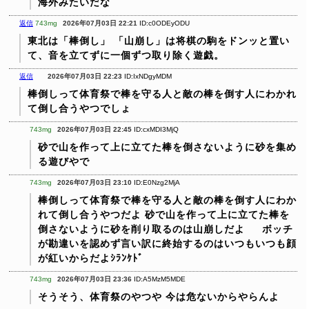
海外みたいだな
返信
743mg
2026年07月03日 22:21
ID:c0ODEyODU
東北は「棒倒し」
「山崩し」は将棋の駒をドンッと置い
て、音を立てずに一個ずつ取り除く遊戯。
返信
2026年07月03日 22:23
ID:IxNDgyMDM
棒倒しって体育祭で棒を守る人と敵の棒を倒す人にわかれ
て倒し合うやつでしょ
743mg
2026年07月03日 22:45
ID:cxMDI3MjQ
砂で山を作って上に立てた棒を倒さないように砂を集め
る遊びやで
743mg
2026年07月03日 23:10
ID:E0Nzg2MjA
棒倒しって体育祭で棒を守る人と敵の棒を倒す人にわか
れて倒し合うやつだよ
砂で山を作って上に立てた棒を
倒さないように砂を削り取るのは山崩しだよ
ボッチ
が勘違いを認めず言い訳に終始するのはいつもいつも顔
が紅いからだよｼﾗﾝｹﾄﾞ
743mg
2026年07月03日 23:36
ID:A5MzM5MDE
そうそう、体育祭のやつや
今は危ないからやらんよ