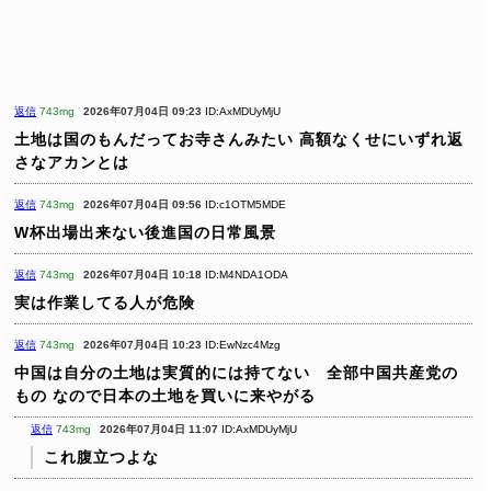
返信
743mg
2026年07月04日 09:23
ID:AxMDUyMjU
土地は国のもんだってお寺さんみたい
高額なくせにいずれ返
さなアカンとは
返信
743mg
2026年07月04日 09:56
ID:c1OTM5MDE
W杯出場出来ない後進国の日常風景
返信
743mg
2026年07月04日 10:18
ID:M4NDA1ODA
実は作業してる人が危険
返信
743mg
2026年07月04日 10:23
ID:EwNzc4Mzg
中国は自分の土地は実質的には持てない 全部中国共産党の
もの
なので日本の土地を買いに来やがる
返信
743mg
2026年07月04日 11:07
ID:AxMDUyMjU
これ腹立つよな