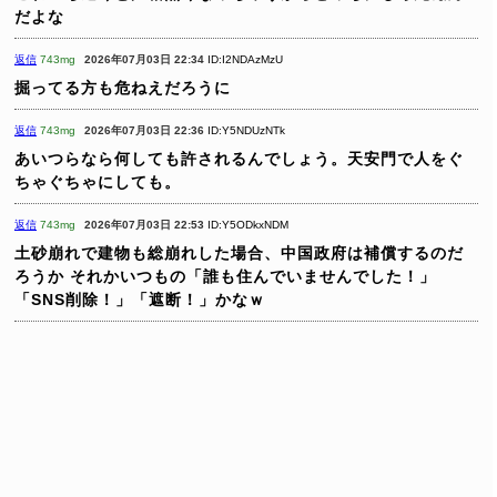
だよな
返信
743mg
2026年07月03日 22:34
ID:I2NDAzMzU
掘ってる方も危ねえだろうに
返信
743mg
2026年07月03日 22:36
ID:Y5NDUzNTk
あいつらなら何しても許されるんでしょう。天安門で人をぐ
ちゃぐちゃにしても。
返信
743mg
2026年07月03日 22:53
ID:Y5ODkxNDM
土砂崩れで建物も総崩れした場合、中国政府は補償するのだ
ろうか
それかいつもの「誰も住んでいませんでした！」
「SNS削除！」「遮断！」かなｗ