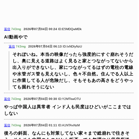
返信
743mg
2026年07月04日 00:24
ID:E5MDQwMDk
AI動画やで
返信
743mg
2026年07月04日 06:13
ID:IxNDIyNzU
それぽいね。本当の映像だったら強度的にすぐ崩れそうだ
し、奥に見える道路はよく見ると家とつながってないから
出入りができないし、家につながってるはずの電柱の電線
や水管ガス管も見えないし、色々不自然。住んでる人以上
に作業してる人が危険だし、そもそもあの高さをどうやっ
ても掘れそうにない
返信
743mg
2026年07月04日 00:30
ID:Y2MTkwOTU
やっぱ中国人は異常者
インド人も民度はひどいがここまでは
しない
返信
743mg
2026年07月04日 01:11
ID:A1NTAxNzM
後ろの斜面、なんにも対策してない家々まで総崩れで往きそ