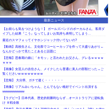
最新ニュース
【お前らも気をつけような！】 ガールズバンドのボーカルさん、客席ダ
イブした結果『こう』なってしまいお気持ち表明してしまう…
最近のスマフォってイヤホンジャック付いてないの?
【動画】高校生さん、文化祭でコーヒーカップを作って大盛りあがり←
なんかどっかで見たことあると話題に
【悲報】思春期の娘に「キモッ」と言われたお父さん、グレるｗｗｗｗ
ｗｗｗ
【画像】女芸人の吉住さん、メイクしたら普通に美人の部類だった→ご
覧くださいw w w w w w w w
【悲報】 大分県、ガチで逝く・・・・・・
【画像】リアルみいちゃん、とんでもない格好でイベント出演する
wwwwwwwwww
【ラグビー】日本代表、歴史的初勝利ならず…オーストラリアに逆転負
け ８戦全敗