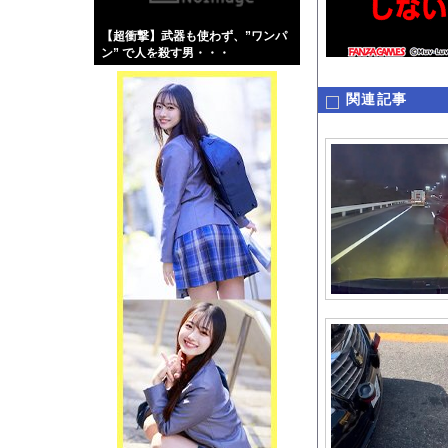
【画像】伊藤舞雪とか
【超衝撃】武器も使わず、”ワンパ
【緊急】肛門にスティ
ン” で人を殺す男・・・
お知らせ
【動画】名古屋栄で不
関連記事
Powered by livedo
1000m
このページは
示されません。