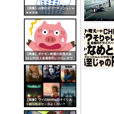
【悲報】ジ・Oが急に
【画像】山形のタワーマンションｗ
【画像】おまえらくん
ｗｗｗｗ
【画像】この女優さん
【朗報】齋藤飛鳥、前
【画像】おまえらこう
海外「日本よ、お前が
勇気を出して白人美女
10年もの間浮気して
【画像】ポケモン剣盾の全国大会、
32人中32人全員初手レジエレキで
ウクライナ侵攻以降、
完全にワンパターンｗｗｗ
【配信者】「金バエ」
【画像】女の子「危機
私「ちょっと、人の家
【動画】広島に落とさ
【画像】露悪アニメ化
【画像】ワイのNetflixのマイリス
【悲報】日本政府「障
トめっちゃセンスよくない？
wwwwwww
【画像】最新のライザ