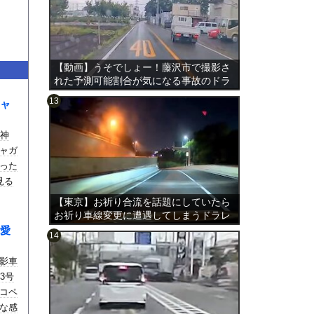
【動画】うそでしょー！藤沢市で撮影さ
れた予測可能割合が気になる事故のドラ
レコ。
ャ
。神
のは表
ャガ
った
見る
【東京】お祈り合流を話題にしていたら
お祈り車線変更に遭遇してしまうドラレ
コ。
愛
影車
3号
コペ
な感