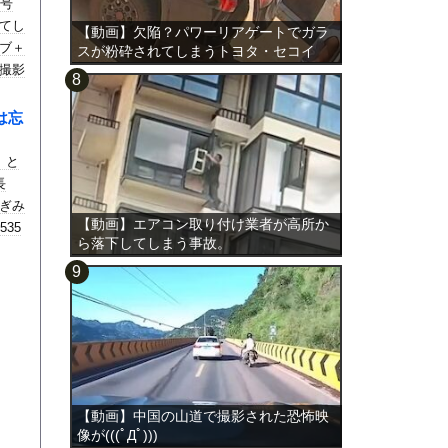
0号
てし
【動画】欠陥？パワーリアゲートでガラ
ブ＋
スが粉砕されてしまうトヨタ・セコイ
撮影
ア。
・。
は忘
」と
長
ぎみ
【動画】エアコン取り付け業者が高所か
35
ら落下してしまう事故。
【動画】中国の山道で撮影された恐怖映
像が(((ﾟДﾟ)))