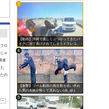
。
【動画】沖縄で激しくぶつかってきたバ
イクに当て逃げされてしまうドラレコ。
。フロ
んじゃ
県道
った
ったの
【衝撃】リール動画の再生数を追い求め
た男の失敗が怖くて見れない(@_@;)
ダー