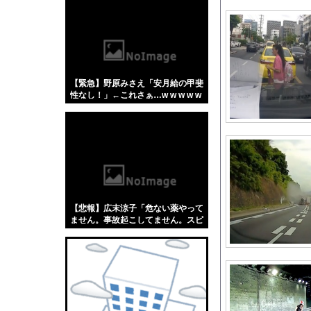
【悲報】「蕎麦」とか
【4/4】嫁が浮気を
（ ´_ゝ`）中道幹事
園ママ「レシピ教えて
【緊急】野原みさえ「安月給の甲斐
野球漫画、世間にイン
性なし！」←これさぁ…w w w w w
【悲報】美容師に趣味
w w
フェルスタッペンとレ
【悲報】高市総理、避
海外「世界で日本を死
おじさんファッション
【朗報】伊藤百花のライ
【悲報】広末涼子「危ない薬やって
海外「日本がキラキラ
ません。事故起こしてません。スピ
ード違反だけ。迷惑かけてます？」
【遊戯王情報】「ライ
←これw w w w w w
【にじさんじ】 五木
【ホロライブ】 これ
突進してきた牛を跳び