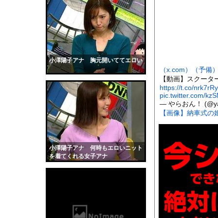
お腹を空かせた子供た
【悲報】ニコニコ出身者
直径25〜40kmの「黒
【中国】毎年恒例の大
【衝撃】マツダ、CX
小澤陽子アナ 胸元開いててエロい
（x.com）
（予備
【衝撃】謎の日本人女
【動画】スクータ
サッカーの選手に落雷
https://t.co/nrk7rR
pic.twitter.com/k
【画像】176cm 股下
— やらおん！ (@yara
【画像】納車式の
【GIF動画】宮城の
【動画】看護師の男性
【黒歴史】こういう昔
小澤陽子アナ 何時もエロいニット
韓国人「安貞桓が韓国
を着てくれる女子アナ
ケンタッキーとか言う
【画像】このAVが性
【悲報】味噌ラーメン
【中国】男の子が爆竹