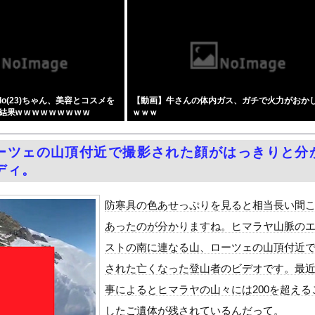
シと見るべきか。今はもう合葬墓ばかり
作者、またも一線を超える(朝活～くぱぁ)ｗｗｗｗｗｗｗ
どうよ
イルほぼ使い切る…「危険な水準まで減少」と軍高官が警告！
拝は認めない？30年続くモスクの祭りに異変 元参政党の市議とムス...
o(23)ちゃん、美容とコスメを
【動画】牛さんの体内ガス、ガチで火力がおか
出演した性加害者「酒飲んでて覚えてない」
w w w w w w w w
ｗｗｗ
求刑7年・・・
ーツェの山頂付近で撮影された顔がはっきりと分
・瀬戸環奈、この作品だけずっと１５０円で売られつづける…
ディ。
ンブレム、主人公の性別が「Type-A」と「Type-B」に...
とになってるフリーグラドルTsumu
防寒具の色あせっぷりを見ると相当長い間
さんの初めての夏休み』をrawやhitomiを使わずに無料で読...
あったのが分かりますね。ヒマラヤ山脈の
ダム「決壊」地元民「公式発表より死者多い！」中国政府「住民拘束！...
ストの南に連なる山、ローツェの山頂付近
代表監督を追及「なぜ負けたのか」
された亡くなった登山者のビデオです。最
べきか…1万年ぶり史上最大級の火山の兆し＝韓国の反応
事によるとヒマラヤの山々には200を超える
いた。私が上に物を投げるフリをする → 猫はこうなります…
したご遺体が残されているんだって。