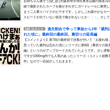
お姉ちゃん痛そう(@_@;)大阪府堺市堺区東永山園の国道31
動かなくなった
線で撮影されたカーブを曲がきれずにガードレールに衝突し
の机がこの女の子の椅子にされてたらｗｗｗ
まう二人乗りバイクのビデオです。しかしこれ緩やかなカー
、可愛すぎる
スピードが出ていない状況で曲がれないとか・・・。そして
者はスルーｗｗｗあの兄ちゃんこの後フラれただろうな・・
屈みで完全に見えてる動画が拡散されてしまう…
過失割合で争って事故から2年「裁判
142
コメント
いう地雷系の女子高生って好きじゃないの？
れた頃に」最終回の最終回。裏切りの延長編
ナンバーワンだ」 熊本地震直後の日本の対応のスピードに世界が衝撃
【コメントより】第7回の最終回で決着が付いて「お疲れ様
にチン凸したアジア人短小男
、爆笑されてしまうｗｗｗ
思っていた裁判は忘れた頃にシリーズに第8回（裏切りの延
た嫁。まさかと思い長男のDNA鑑定をするがいいな？と問うと、元嫁...
編）というのがアップロードされていたようです。少し遅報
ですが1000mg内でも人気のあったシリーズ（コメント総数35
ロシア軍兵士のHIV感染が2000％急増…ウクライナメディア！
件）なので一応紹介しておきます。
のSNS更新が1週間途絶え、様々な憶測が飛び交う。1週間ぶりの投...
管理フォーーーーム！！！」
の金庫触らないでよ！」キチママ『そこに金庫があったから、開けてみ...
れた『原子爆弾』の『再現動画』がこちら・・・
ブーム、はじまるｗｗｗｗｗｗｗ
害者の福祉費用が10年で2倍になったので抑制します」
、まだイケるｗｗｗｗｗ