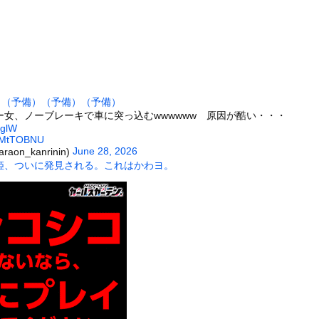
ちにご飯をあげていた。ほんと助かるわ、どうもありがとう → 母親...
が豪華すぎるのになぜYouTubeに負けたのか・・・・・・・・...
い円盤」が月面を横切った!? 秒速11km・20個超の異常を...
洪水、今年もヤバい 湖北省秭帰県で山洪水が市街地を直撃、工場浸水...
-5がバカ売れで黒字転換ｗｗｗｗｗ(※画像あり)
）
（予備）
（予備）
（予備）
性、なぜか海外で大バズりしてしまうwww
ー女、ノーブレーキで車に突っ込むwwwwww 原因が酷い・・・
、帰らぬ人となる
yglW
zSMtTOBNU
90cmの美女、初水着グラビアデビューwwwwww緑川希星、...
June 28, 2026
on_kanrinin)
姫、ついに発見される。これはかわヨ。
可愛すぎるチアさん、甲子園で発見される
に男が殴りかかるが…看護師が柔術使いだった
の大学ヤリサーの流出エロ動画（顔出し）が一番抜ける
代表に激怒！『惨憺たる結果、徹底的な刷新が必要だ』と監督や協会を...
唐揚げ屋ｗｗｗｗｗ
癖ブッ刺さりで精子ドクドク作られるわｗｗｗｗ
で行列、出来ない
に点火 マンホールが爆発しふた吹き飛ぶ