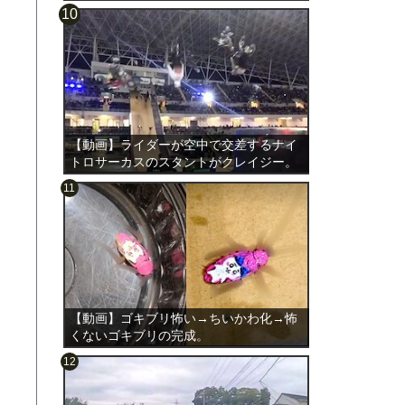
【動画】ライダーが空中で交差するナイ
トロサーカスのスタントがクレイジー。
【動画】ゴキブリ怖い→ちいかわ化→怖
くないゴキブリの完成。