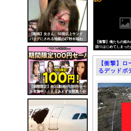
まだ墓石があるだけマ
コテ
【画像】ひなこのーと
リン
レクサスの軽トラとか
- 固
米軍、長射程精密ミサ
定リ
【動画】女さん、50発以上サンド
【市川】公園で集団礼
バッグにされる地獄の27秒を味わ
ンク
【衝撃】俺たちの姫Ad
【悲報】NHK番組に
ってしまう・・・
語りはじめてしまった結果w 
自動
連れて行かれた
更新
ジャンポケ斉藤さん、
【衝撃】ロ
ツー
【悲報】最強ヒロイン
るデッドボ
ル
【画像】最新ファイヤーエ
スカートの中が凄いこ
【期間限定】MGS動画が100円セー
ル実施中！！とりあえず全部買うや
エロ漫画『りんこと叔父
ろｗｗｗｗｗ
中国「大洪水！」中国
韓国国会、サッカー前
日本旅行キャンセルす
うちのネコが目の前に