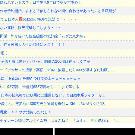
嫌われているの？」日本生活9年目で明かす本心！
作が予約開始、すると『信じられない問い合わせがあった』と書店員が...
れてる日本人
の動画が海外で話題に・・・・・
ない運転、限界突破してしまう・・・
田栄一郎が描いた担当編集の似顔絵「ムダに東大卒」
、在日外国人の生活保護にメス！！！！
で逝く
と子供と海に来た」パシャ←想像の200倍は神々しくて草
ードデッサンの授業で高額モデルに依頼したら○○○が凄すぎた動画、...
人に「ド正論」を叩きつけて炎上ｗｗｗｗｗｗｗｗ
いに98万部…全盛期653万部からここまで落ちる
違って日本の軽規格では欧州には通用しない」と自動車系ライターが...
憂さん、被災地に300万円と物資を寄付→ X民「汚い金やけど感...
乳化！！！ サナ活待ったなし！
セイレーン編リアルタイム勢「つまんねえ」「ゴミ」「早く終われ」「...
ッキを水だけですすいで再提供した日本の飲食店…韓国のネットで物議