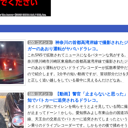
いうＡＶ女優ｗｗｗｗｗｗｗｗｗｗw
ックのり入れたけど出てこないの！！
良外人が警察官を突き飛ばす。逮捕しろやｗｗｗ
神奈川の首都高湾岸線で撮影されたジ
155
コメント
ガーのあおり運転がヤバいドラレコ。
or 相互RSS
これSNSで拡散されてニュースになるパターンな気がする
g
が管理しています。 RSS設定 更新順130件まで。それ以降の古いも
奈川県川崎市川崎区東扇島の首都高速湾岸線で撮影されたジ
ーのあおり運転がひどいドライブレコーダーが拡散希望中だ
ので紹介します。1分半の短い動画ですが、冒頭部分だけを
と正しく追い越しをしている最中に見えるんだけどなあ。
【動画】警官「止まらないと思った」
166
コメント
知でパトカーに追突されるドラレコ。
タイミング的にサイレンを鳴らそうとよそ見している間に撮
が止まってドーン！かしら。愛知県みよし市東山台の国道15
線、天王台の交差点でパトカーに追突されてしまったという
ン乗りのドライブレコーダーです。しかもその後で揉めそう