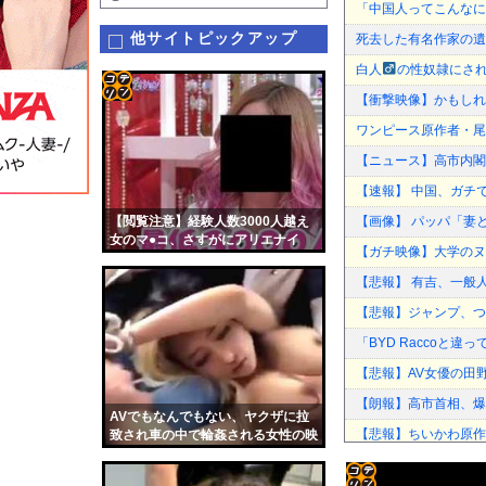
「中国人ってこんなに
他サイトピックアップ
死去した有名作家の遺
白人
の性奴隷にさ
【衝撃映像】かもしれ
コテ
ワンピース原作者・尾
リン
【ニュース】高市内閣
- 固
【速報】 中国、ガチ
定リ
【閲覧注意】経験人数3000人越え
【画像】 パッパ「妻
ンク
女のマ●コ、さすがにアリエナイ
【ガチ映像】大学のヌ
自動
【悲報】 有吉、一般
更新
【悲報】ジャンプ、つ
ツー
「BYD Raccoと
ル
【悲報】AV女優の田野
【朗報】高市首相、爆
AVでもなんでもない、ヤクザに拉
【悲報】ちいかわ原作
致され車の中で輪姦される女性の映
像。これはアカン
客が使ったビールジョ