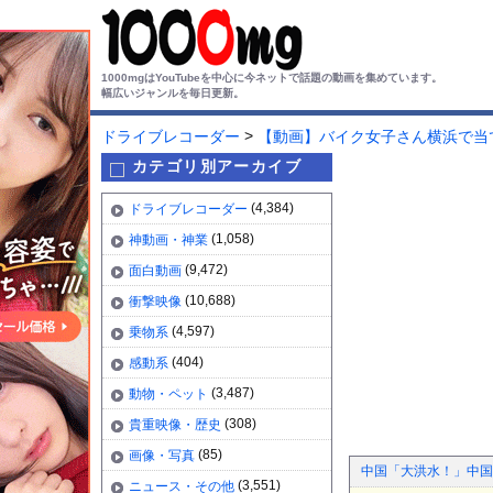
1000mgはYouTubeを中心に今ネットで話題の動画を集めています。
幅広いジャンルを毎日更新。
>
ドライブレコーダー
【動画】バイク女子さん横浜で当
カテゴリ別アーカイブ
(4,384)
ドライブレコーダー
(1,058)
神動画・神業
(9,472)
面白動画
(10,688)
衝撃映像
(4,597)
乗物系
(404)
感動系
(3,487)
動物・ペット
(308)
貴重映像・歴史
(85)
画像・写真
中国「大洪水！」中国
(3,551)
ニュース・その他