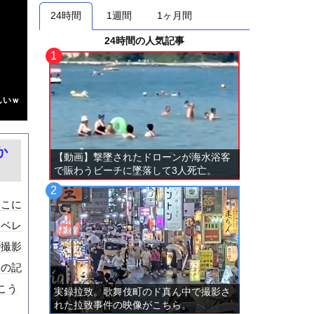
24時間
1週間
1ヶ月間
24時間の人気記事
しいｗ
か
【動画】撃墜されたドローンが海水浴客
で賑わうビーチに墜落して3人死亡。
ここに
エベレ
で撮影
近の記
こう
実録拉致。歌舞伎町のド真ん中で撮影さ
れた拉致事件の映像がこちら。