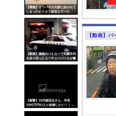
【緊急】爆美女「すみ
【乗物】ミツバチの大群に好かれて
【悲報】女さん、事故
しまったビスタラ航空エアバス
A320
【動画】どエッチJK
グラドル小森香乃の1
【北海道】『クマスプ
【動画】バ
フジテレビさん 石破
竹﨑由佳アナ ピタパ
誰も言わないけど冷や
【動画】偽物のパトカーで札幌市内
を走り回ったユーチューバーらが書
【画像】日本さん、避
類送検される。
K-POPアイドルの
『君のことが大大大大大
海釣りって何が楽しい
【ポロリ悲話】ネット
【衝撃】「かわいい虫
【衝撃】30代婚活女さん、年収
【Xの車窓から】整備
1000万円の人と結婚したい！！→
勿論お前ら結婚してあげるよ
「アメリカのヤンキー
な？？？？？？？