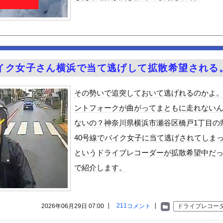
ません。砲弾3つ持ってきました」警察「！？」自衛隊「！？」→結果...
（全治4ヶ月半・車は廃車）でぶつけられた相手と付き合ってしまうｗ...
さん、腰ヘコ運動をUPしてしまう。
8歳になりたてピチピチ可愛すぎボディがたまらんち
レーを誤って噴射してしまい浴びてしまった』トムラウシ山で登山中の...
イク女子さん横浜で当て逃げして拡散希望される
茂の生まれ変わりのような大学生を見つけてきて消費税減税反対報道を...
ンのお尻！！
その勢いで追突しておいて逃げれるのかよ
し中華って言うほどうまくないよね
ントフォークが曲がってまともに走れない
難所が各国と比べて優秀過ぎると話題に
ないの？神奈川県横浜市瀬谷区橋戸1丁目の
約半数が3年後には姿を消す…。損益分岐点突破は4％未満・・・
40号線でバイク女子に当て逃げされてしま
好きな100人の彼女』17話感想 須藤育登場！ストイックな野球...
というドライブレコーダーが拡散希望中だ
の？
で紹介します。
で拡散してるおっぱいポロリ動画、何故か叩かれる・・・
」ランキング、ついに発表される
士が2度見する現場猫案件 ほか
211
2026年06月29日 07:00 ┃
コメント
┃
ドライブレコー
がアジア人にケンカを売った結果ｗｗｗ」 ほか