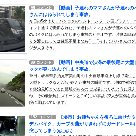
いう自炊最強のメシｗｗｗｗｗｗｗｗ
【動画】子連れのママさんが子連れの
99
コメント
している。私の知らないスマホで連絡を取り合い、日中会ったりしてい...
さんにはねられてしまう事故。
長、食料品消費税2年間1%の閣議決定を批判 → 記者「中道改革...
今日の5chより、バンコクのワントーンラーン区プラチャー
ィット通りで撮影された、子連れのママさんが子連れのパパ
！」私「いいですよ」→自家製スポーツドリンクの作り方を教えた結果...
のバイクにはねられてしまう事故のビデオです。片側2車線
パクトを与えるような作品がない
りを渡るにしては確認不足よなあ(´･_･`)そしてパパさんの
を聞かれて「パチンコ」と答えた結果ｗｗｗｗｗｗ
ジが大きそう。
ッドブルの新契約交渉報道について父親ヨスが否定他
難所の挨拶に10秒もいなかったと被災者から暴露されるｗｗｗｗｗ
【動画】中央道で渋滞の最後尾に大型
89
コメント
ックが突っ込んでしまう事故。
守するぞ！」 日本の消防署を訪れたちびっ子集団が世界をメロメロに
15日に岐阜県多治見市美山町の中央自動車道上り線で発生
論争→次のターゲットはボディバッグ?パーカーもダメハーフパンツも...
大型トラックなど7台が絡んだ事故の瞬間です。地図で確認
バルになりそうな大物？がAKB48 22期生に加入する模様？【...
と多治見ICまでまだ距離があるのに渋滞していたように見え
ね。その最後尾にズドーンと(ﾟoﾟ)この事故で2人が重傷を負
して見える…」 日本の街頭インタビューに登場した女子高生4人組が...
院に運ばれています。
ディング・デュエル！アクセラレーション！」のショート動画を公開！
、すべてをメモ帳で管理する長尾に表計算ソフトを布教へ『企画趣旨で...
【堺市】お姉ちゃんを後ろに乗せたタ
152
コメント
はこれでちょっと裏来いよに見える
デムバイク、カーブを曲がりきれずにガードレール
越えたら、牛が固まって動かなくなった闘牛場の映像【海外の反応】
突してしまう(@_@;)