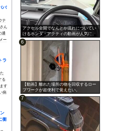
パパ
ウテ
さん
アクセル全開でなんとか流れについてい
の通
けるホンダ・アクティの動画が人気に。
ダメー
トラ
した
する
【動画】離れた場所の物を回収するロー
ます
プワークが超便利で覚えたい。
い病
ン
に衝