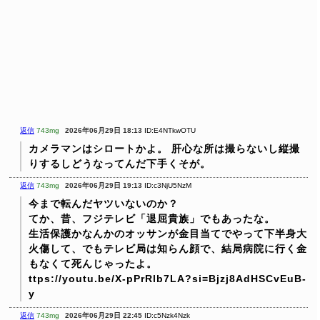
返信
743mg
2026年06月29日 18:13
ID:E4NTkwOTU
カメラマンはシロートかよ。
肝心な所は撮らないし縦撮
りするしどうなってんだ下手くそが。
返信
743mg
2026年06月29日 19:13
ID:c3NjU5NzM
今まで転んだヤツいないのか？
てか、昔、フジテレビ「退屈貴族」でもあったな。
生活保護かなんかのオッサンが金目当てでやって下半身大
火傷して、でもテレビ局は知らん顔で、結局病院に行く金
もなくて死んじゃったよ。
ttps://youtu.be/X-pPrRlb7LA?si=Bjzj8AdHSCvEuB-
y
返信
743mg
2026年06月29日 22:45
ID:c5Nzk4Nzk