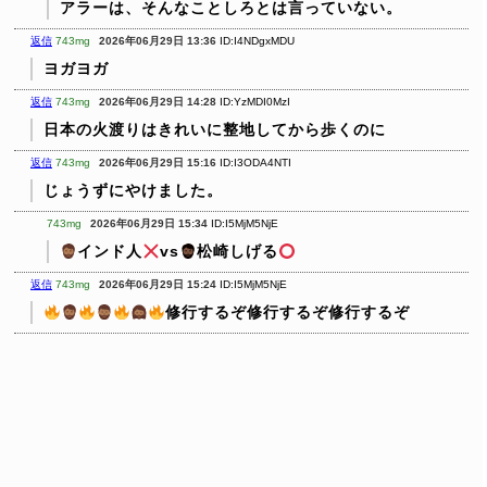
アラーは、そんなことしろとは言っていない。
返信
743mg
2026年06月29日 13:36
ID:I4NDgxMDU
ヨガヨガ
返信
743mg
2026年06月29日 14:28
ID:YzMDI0MzI
日本の火渡りはきれいに整地してから歩くのに
返信
743mg
2026年06月29日 15:16
ID:I3ODA4NTI
じょうずにやけました。
743mg
2026年06月29日 15:34
ID:I5MjM5NjE
インド人
vs
松崎しげる
返信
743mg
2026年06月29日 15:24
ID:I5MjM5NjE
修行するぞ修行するぞ修行するぞ