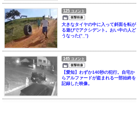
125
コメント
衝撃映像
大きなタイヤの中に入って斜面を転が
る遊びでアクシデント。おい中の人ど
うなった(°_°)
145
コメント
衝撃映像
【愛知】わずか140秒の犯行。自宅か
らアルファードが盗まれる一部始終を
記録した映像。