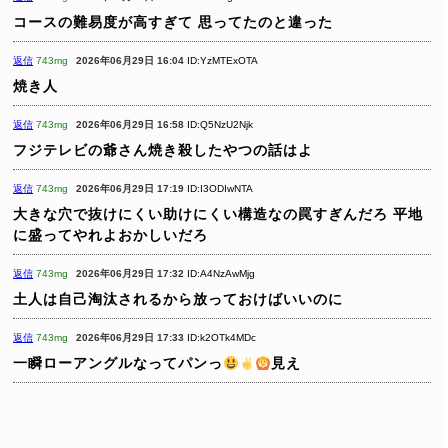
コースの難易度が高すぎて
思ってたのと違った
返信
743mg
2026年06月29日 16:04
ID:YzMTExOTA
焼き人
返信
743mg
2026年06月29日 16:58
ID:Q5NzU2Njk
フジテレビの爺さん焼き殺したやつの話はよ
返信
743mg
2026年06月29日 17:19
ID:I3ODIwNTA
大きな穴で抜けにくい助けにくい構造なの罠すぎんだろ
平地
に盛ってやれよおかしいだろ
返信
743mg
2026年06月29日 17:32
ID:A4NzAwMjg
土人は自己淘汰されるから放っておけばいいのに
返信
743mg
2026年06月29日 17:33
ID:k2OTk4MDc
一瞬ローアングルなってパンっ
見え