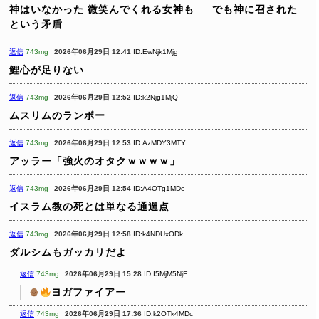
神はいなかった
微笑んでくれる女神も
でも神に召された
という矛盾
返信
743mg
2026年06月29日 12:41
ID:EwNjk1Mjg
鯉心が足りない
返信
743mg
2026年06月29日 12:52
ID:k2Njg1MjQ
ムスリムのランボー
返信
743mg
2026年06月29日 12:53
ID:AzMDY3MTY
アッラー「強火のオタクｗｗｗｗ」
返信
743mg
2026年06月29日 12:54
ID:A4OTg1MDc
イスラム教の死とは単なる通過点
返信
743mg
2026年06月29日 12:58
ID:k4NDUxODk
ダルシムもガッカリだよ
返信
743mg
2026年06月29日 15:28
ID:I5MjM5NjE
ヨガファイアー
返信
743mg
2026年06月29日 17:36
ID:k2OTk4MDc