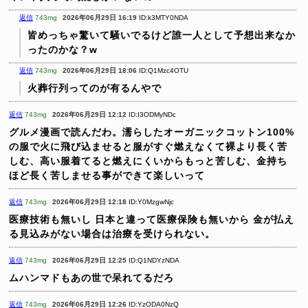
返信
743mg
2026年06月29日 16:19
ID:k3MTY0NDA
皆めっちゃ驚いて騒いでるけど誰一人として予想出来なか
ったのかな？w
返信
743mg
2026年06月29日 18:06
ID:Q1Mzc4OTU
火葬行列ってのが有るんやで
返信
743mg
2026年06月29日 12:12
ID:I3ODMyNDc
グルメ漫画で読んだわ。濡らしたオーガニックコットン100%
の服で火に飛び込ませると服がすぐ燃えなくて裸より長く苦
しむ、高い服着てると燃えにくいからもっと苦しむ、金持ち
ほど長く苦しませる事ができて楽しいって
返信
743mg
2026年06月29日 12:18
ID:Y0MzgwNjc
医療技術も無いし
日本と違って医療保険も無いから
金が払え
る見込みがない場合は治療を受けられない。
返信
743mg
2026年06月29日 12:25
ID:Q1NDYzNDA
ムハンマドもあの世で呆れてるだろ
返信
743mg
2026年06月29日 12:26
ID:YzODA0NzQ