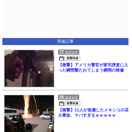
関連記事
77
コメント
衝撃映像
【衝撃】アメリカ警官が家宅捜査に入
った瞬間撃たれてしまう瞬間の映像
29
コメント
衝撃映像
【衝撃】11人が負傷したメキシコの花
火事故、ヤバすぎるｗｗｗｗｗ