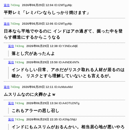
返信
743mg
2026年06月29日 12:04
ID:I2MTgyMjc
平野レミ「レミパンならしっかり焼けます」
返信
743mg
2026年06月29日 12:06
ID:I2MTgyMjc
日本なら平地でやるのに
インドはアホ過ぎて、掘った中を登
らす構造にするからこうなる
返信
743mg
2026年06月29日 12:38
ID:Y3NDcxMjE
落とし穴があったんよ
返信
743mg
2026年06月29日 15:50
ID:A4NDE4NTk
インドらしい日常、アホだがリスク取れる人材が居るのは
確か。
リスクとすら理解していないとも言えるが。
返信
743mg
2026年06月29日 12:11
ID:AzMzkxMzI
ムスリムなのに火葬かよｗ
返信
743mg
2026年06月29日 13:34
ID:A4OTU2NTg
これもアラーの思し召し
返信
743mg
2026年06月29日 22:35
ID:A5Njc5NjU
インドにもムスリムがおるんかい。相当居心地が悪いやろ