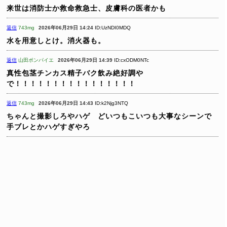
来世は消防士か救命救急士、皮膚科の医者かも
返信
743mg
2026年06月29日 14:24
ID:UzNDI0MDQ
水を用意しとけ。消火器も。
返信
山田ポンパイエ
2026年06月29日 14:39
ID:cxODM0NTc
真性包茎チンカス精子バク飲み絶好調や
で！！！！！！！！！！！！！！！！
返信
743mg
2026年06月29日 14:43
ID:k2Njg3NTQ
ちゃんと撮影しろやハゲ どいつもこいつも大事なシーンで
手ブレとかハゲすぎやろ