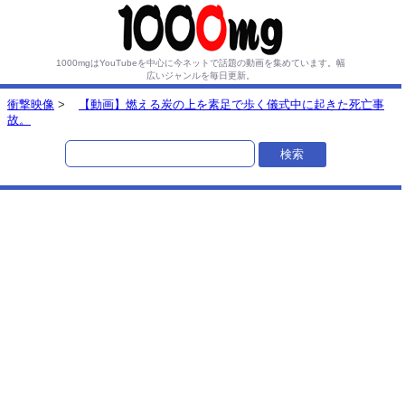
1000mgはYouTubeを中心に今ネットで話題の動画を集めています。
幅
広いジャンルを毎日更新。
衝撃映像
>
【動画】燃える炭の上を素足で歩く儀式中に起きた死亡事
故。