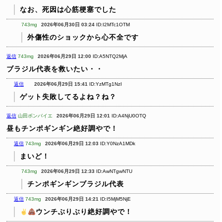
なお、死因は心筋梗塞でした
743mg
2026年06月30日 03:24
ID:I2MTc1OTM
外傷性のショックから心不全です
返信
743mg
2026年06月29日 12:00
ID:A5NTQ2MjA
ブラジル代表を救いたい・・
返信
2026年06月29日 15:41
ID:YzMTg1NzI
ゲット失敗してるよね？ね？
返信
山田ボンバイエ
2026年06月29日 12:01
ID:A4NjU0OTQ
昼もチンポギンギン絶好調やで！
返信
743mg
2026年06月29日 12:03
ID:Y0NzA1MDk
まいど！
743mg
2026年06月29日 12:33
ID:AwNTgwNTU
チンポギンギンブラジル代表
返信
743mg
2026年06月29日 14:21
ID:I5MjM5NjE
ウンチぶりぶり絶好調やで！