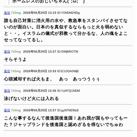
ホームレスのおじいちゃん(´;ω;｀)
返信
743mg
2026年06月29日 13:15
ID:Y0NDM2NDg
誰も自己対策に消火用の水や、救急車をスタンバイさせてな
いのが面白い。日本のを真似するならもっと火を弱めない
と・・。イスラムの儀式が邪教って分かるな、人の魂をよこ
せってなってるし。
返信
743mg
2026年06月29日 13:27
ID:I5MjM5OTM
そらそうよ
返信
743mg
2026年06月29日 13:33
ID:E1ODA0MjE
心頭滅却すれば火もま、 あっ あっつうぅぅ
返信
743mg
2026年06月29日 13:36
ID:YyNTQ1NDM
泳げないけど火には入れる
返信
743mg
2026年06月29日 13:37
ID:gyNTM2MzE
こんな事するなんて後進国後進国！あれ我が国もやってもー
た？ジャップランドを後進国と認めざるを得ないでちゅわ