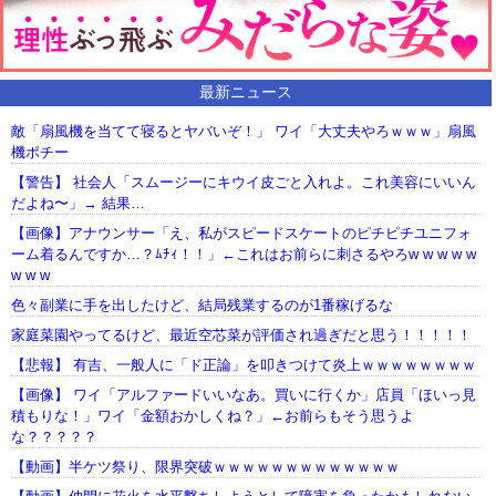
最新ニュース
敵「扇風機を当てて寝るとヤバいぞ！」 ワイ「大丈夫やろｗｗｗ」扇風
機ポチー
【警告】 社会人「スムージーにキウイ皮ごと入れよ。これ美容にいいん
だよね〜」→ 結果…
【画像】アナウンサー「え、私がスピードスケートのピチピチユニフォ
ーム着るんですか…？ﾑﾁｨ！！」←これはお前らに刺さるやろw w w w w
w w w
色々副業に手を出したけど、結局残業するのが1番稼げるな
家庭菜園やってるけど、最近空芯菜が評価され過ぎだと思う！！！！！
【悲報】 有吉、一般人に「ド正論」を叩きつけて炎上ｗｗｗｗｗｗｗｗ
【画像】 ワイ「アルファードいいなあ。買いに行くか」店員「ほいっ見
積もりな！」ワイ「金額おかしくね？」←お前らもそう思うよ
な？？？？？
【動画】半ケツ祭り、限界突破ｗｗｗｗｗｗｗｗｗｗｗｗｗ