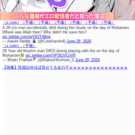
（x.com）
（予備）
（予備）
（予備）
（予備）
（予備）
（予備）
A 28 y/o man accidentally di€d during fire rituals on the day of Muharram.
Where was Allah then? Why didn't He save him?
pic.twitter.com/qrV9JTd9ow
— Aaruhi Reddy
(@CuteAaruhi4)
June 28, 2026
（x.com）
（予備）
28 Year old Muslim man DIED during playing with fire on the day of
Muharram
pic.twitter.com/VP3I1VCnV9
— Bhakt Prahlad
(@RakeshKishore_l)
June 28, 2026
【画像】性器以外ほぼ見せてる女の子ｗｗｗｗｗｗｗｗｗｗｗｗｗｗｗ