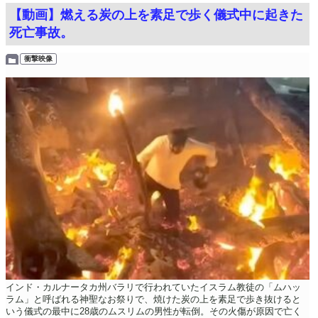
【動画】燃える炭の上を素足で歩く儀式中に起きた
死亡事故。
衝撃映像
インド・カルナータカ州バラリで行われていたイスラム教徒の「ムハッ
ラム」と呼ばれる神聖なお祭りで、焼けた炭の上を素足で歩き抜けると
いう儀式の最中に28歳のムスリムの男性が転倒。その火傷が原因で亡く