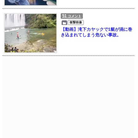
51
コメント
衝撃映像
【動画】滝下カヤックで1艇が渦に巻
き込まれてしまう危ない事故。