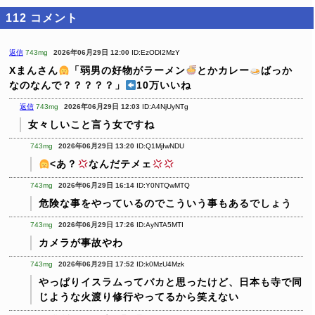
112
コメント
返信
743mg
2026年06月29日 12:00
ID:EzODI2MzY
Xまんさん
「弱男の好物がラーメン
とかカレー
ばっか
なのなんで？？？？？」
10万いいね
返信
743mg
2026年06月29日 12:03
ID:A4NjUyNTg
女々しいこと言う女ですね
743mg
2026年06月29日 13:20
ID:Q1MjIwNDU
<あ？
なんだテメェ
743mg
2026年06月29日 16:14
ID:Y0NTQwMTQ
危険な事をやっているのでこういう事もあるでしょう
743mg
2026年06月29日 17:26
ID:AyNTA5MTI
カメラが事故やわ
743mg
2026年06月29日 17:52
ID:k0MzU4Mzk
やっぱりイスラムってバカと思ったけど、日本も寺で同
じような火渡り修行やってるから笑えない