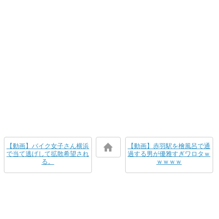
【動画】バイク女子さん横浜
【動画】赤羽駅を檜風呂で通
で当て逃げして拡散希望され
過する男が優雅すぎワロタｗ
る。
ｗｗｗｗ