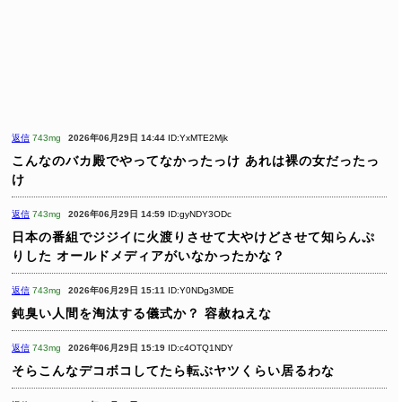
返信
743mg
2026年06月29日 14:44
ID:YxMTE2Mjk
こんなのバカ殿でやってなかったっけ
あれは裸の女だったっ
け
返信
743mg
2026年06月29日 14:59
ID:gyNDY3ODc
日本の番組でジジイに火渡りさせて大やけどさせて知らんぷ
りした
オールドメディアがいなかったかな？
返信
743mg
2026年06月29日 15:11
ID:Y0NDg3MDE
鈍臭い人間を淘汰する儀式か？
容赦ねえな
返信
743mg
2026年06月29日 15:19
ID:c4OTQ1NDY
そらこんなデコボコしてたら転ぶヤツくらい居るわな