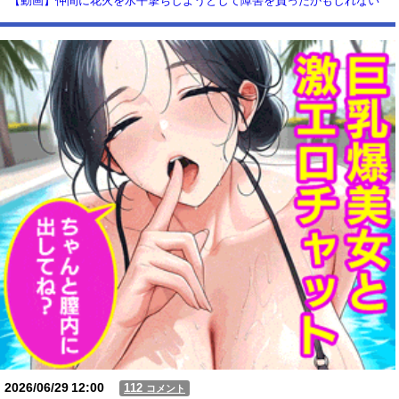
【動画】仲間に花火を水平撃ちしようとして障害を負ったかもしれない
事故。
【動画】USJの禁止エリアに子どもたちが続々乱入 → スタッフが注意し
ても止まらない事態に
Powered by livedoor 相互RSS
2026/06/29
12:00
112
コメント