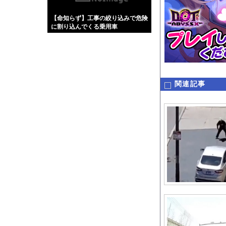
【画像】伊藤舞雪とか
【命知らず】工事の絞り込みで危険
【緊急】肛門にスティ
に割り込んでくる乗用車
お知らせ
【動画】世界一過酷な
関連記事
Powered by livedo
1000m
このページは
示されません。