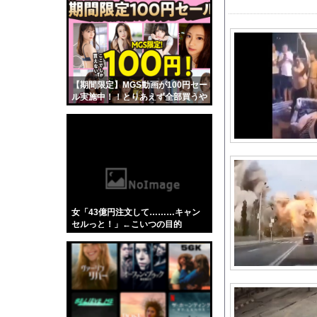
【悲報】「蕎麦」とか
【4/4】嫁が浮気を
西武・小島大河「1失
【画像】 テレ朝の気
【期間限定】MGS動画が100円セー
【盗撮】 日本の花嫁
ル実施中！！とりあえず全部買うや
【驚愕】名作『幽遊白
ろｗｗｗｗｗ
口を開けたマッコウク
【超悲報】明日花キラ
【緊急】ウォーキング
絵師「このイラストを
海外「全部日本の真似
女「43億円注文して………キャン
ウクライナがモスクワ
セルっと！」←こいつの目的
【今はやってない】審
山崎怜奈のファンクラ
大谷の元通訳・水原受
【では世界の一流は？