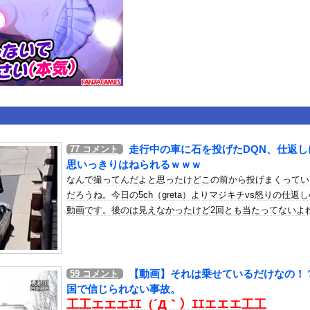
いうＡＶ女優ｗｗｗｗｗｗｗｗｗｗw
ックのり入れたけど出てこないの！！
オフロードレースのコース設計が絶対におかしい（笑）
or 相互RSS
g
が管理しています。 RSS設定 更新順130件まで。それ以降の古いも
走行中の車に石を投げたDQN、仕返し
77
コメント
思いっきりはねられるｗｗｗ
なんで撮ってんだよと思ったけどこの前から投げまくってい
だろうね。今日の5ch（greta）よりマジキチvs怒りの仕返し
動画です。後のは見えなかったけど2回とも当たってないよ
【動画】それは乗せているだけなの！
59
コメント
国で信じられない事故。
工工エエエｴｴ（´Д｀）ｴｴエエエ工工