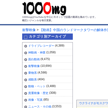
1000mgはYouTubeを中心に今ネットで話題の動画を集めています。
幅広いジャンルを毎日更新。
>
衝撃映像
【動画】中国のランドマークタワーの解体作
カテゴリ別アーカイブ
(4,389)
ドライブレコーダー
(1,058)
神動画・神業
(9,475)
面白動画
(10,694)
衝撃映像
(4,598)
乗物系
(404)
感動系
(3,488)
動物・ペット
(308)
貴重映像・歴史
(85)
画像・写真
ウクライナがモスクワ
(3,553)
ニュース・その他