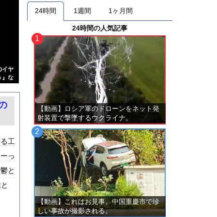
24時間
1週間
1ヶ月間
24時間の人気記事
のイヤ
う』な
の
【動画】ロシア軍のドローンをネット発
射装置で撃墜するウクライナ。
ある工
すーっ
。鬱と
性と
【動画】これはお見事。中国重慶市で珍
しい事故が撮影される。