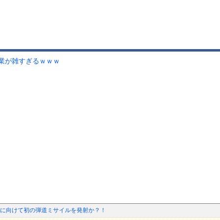
業が雑すぎるｗｗｗ
に向けて初の弾道ミサイルを発射か？！