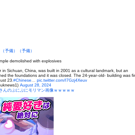
白された黒嵜菜々子、おっぱい水着グラビアがエッチすぎるwwwww...
ドライバーという職業を知るｗｗｗｗｗ
が強制わいせつで捕まって謝罪の手紙が来た」ﾊﾟｼｬｯ
他人を怒らせすぎてどんな優しそうな人の怒り顔も余裕で想像できるよ...
です」←わかる 中国北朝鮮「少子化です」←強権国家でも止められな...
男が変なポーズをしていた。なんで？ → こういうことでした…
）
（予備）
（予備）
6℃高い異常事態！ 観測史上最強クラスの「スーパーエルニーニョ...
emple demolished with explosives
ぎる学生さん、甲子園で発見される
ところに顔面から突っ込む女性
n Sichuan, China, was built in 2001 as a cultural landmark, but an
d the foundations and it was closed. The 24-year-old- building was fin
木に登って激しい戦い
ust 23.
#Chinese
…
pic.twitter.com/I7Gzj4Xeuv
puknews1)
August 28, 2024
の大学ヤリサーの流出エロ動画（顔出し）が一番抜ける
帆さんのぷにぷにモリマン画像ｗｗｗｗｗ
代表に激怒！『惨憺たる結果、徹底的な刷新が必要だ』と監督や協会を...
唐揚げ屋ｗｗｗｗｗ
癖ブッ刺さりで精子ドクドク作られるわｗｗｗｗ
で行列、出来ない
に点火 マンホールが爆発しふた吹き飛ぶ