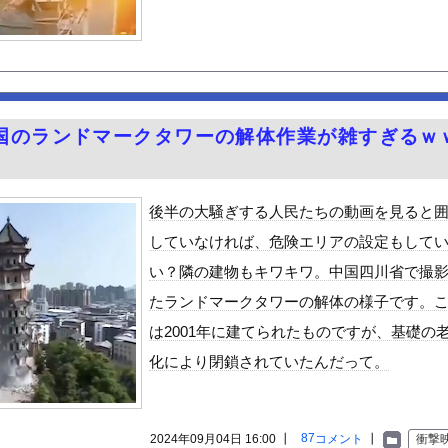
うな！】ガールズバンドのボーカルさん、客席ダイブした結果『こう』...
ルマネーが転がり込んでガチで東北最強へｗｗｗｗｗｗｗｗｗｗｗｗ
マナーの悪さは異常
バレー選手さん、脱いでしまう
町市で土砂崩落 山中の道路が寸断 宿泊客や登山客など計400人近...
国のランドマークタワーの解体作業が雑すぎるｗ
ル佐々木萌香のエロ尻を堪能する旅行に行きたいよな！
を食べた結果・・・
装を禁止へ・・・
後半の大騒ぎする人民たちの動画を見ると
プヌードル詰め放題開催中www
していなければ、危険エリアの設定もして
締め付けられる胸元！！【GIF動画あり】
い？隣の建物もキワキワ。中国四川省で撮
30話感想 診療所の女官からの呼び出し！水晶宮大荒れ！
たランドマークタワーの解体の様子です。
やが、始めるまでのロードマップ教えてくれ
は2001年に建てられたものですが、基礎の
ードや濡れ場おっぱいがエロ過ぎる！人生最後のラスト写真集、最高！...
化により閉鎖されていたんだって。
ビスかと思ったら野生の炊飯器で草 ほか
」ランキング、ついに発表される
がアジア人にケンカを売った結果ｗｗｗ」 ほか
87
2024年09月04日 16:00 ┃
コメント
┃
衝撃