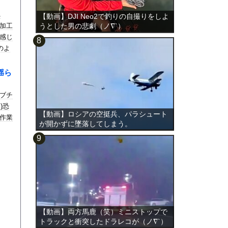
れ
【動画】DJI Neo2で釣りの自撮りをしよ
加工
うとした男の悲劇（ノ∇`）
感じ
のよ
揺ら
ブチ
)恐
【動画】ロシアの空挺兵、パラシュート
作業
が開かずに墜落してしまう。
【動画】両方馬鹿（笑）ミニストップで
トラックと衝突したドラレコが（ノ∇`）