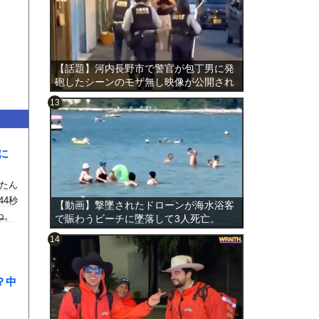
【話題】河内長野市で警官が包丁男に発
砲したシーンのモザ無し映像が公開され
る。
のは表
に
たん
44秒
【動画】撃墜されたドローンが海水浴客
ね。
で賑わうビーチに墜落して3人死亡。
？中