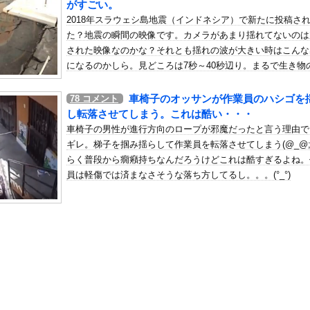
がすごい。
ブリトー内戦が勃発ｗｗｗｗｗｗｗ
2018年スラウェシ島地震（インドネシア）で新たに投稿さ
の机がこの女の子の椅子にされてたらｗｗｗ
た？地震の瞬間の映像です。カメラがあまり揺れてないのは
、可愛すぎる
された映像なのかな？それとも揺れの波が大きい時はこんな
屈みで完全に見えてる動画が拡散されてしまう…
になるのかしら。見どころは7秒～40秒辺り。まるで生き物
うに地面が(((ﾟДﾟ)))
いう地雷系の女子高生って好きじゃないの？
車椅子のオッサンが作業員のハシゴを
78
コメント
ナンバーワンだ」 熊本地震直後の日本の対応のスピードに世界が衝撃
し転落させてしまう。これは酷い・・・
にチン凸したアジア人短小男
、爆笑されてしまうｗｗｗ
車椅子の男性が進行方向のロープが邪魔だったと言う理由で
た嫁。まさかと思い長男のDNA鑑定をするがいいな？と問うと、元嫁...
ギレ。梯子を掴み揺らして作業員を転落させてしまう(@_@;
らく普段から癇癪持ちなんだろうけどこれは酷すぎるよね。
ロシア軍兵士のHIV感染が2000％急増…ウクライナメディア！
員は軽傷では済まなさそうな落ち方してるし。。。(°_°)
のSNS更新が1週間途絶え、様々な憶測が飛び交う。1週間ぶりの投...
管理フォーーーーム！！！」
の金庫触らないでよ！」キチママ『そこに金庫があったから、開けてみ...
ニソン盆踊り批判「日本は品格落ちた」で大論争！過去の大麻発言にも...
締まったお尻っていいよね！ｗｗｗｗｗ
つべきだと思う人集合ｗｗｗｗｗｗｗｗｗｗ
、なぜか見つからない…現在も消息不明