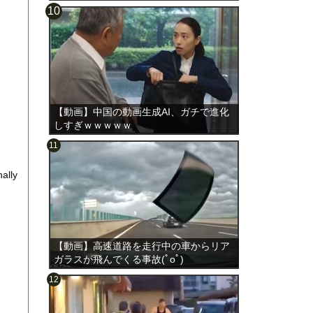
【動画】中国の動画生成AI、ガチで進化
しすぎｗｗｗｗｗ
ally
【動画】高速道路を走行中の車からリア
ガラスが飛んでくる事故(ﾟoﾟ)