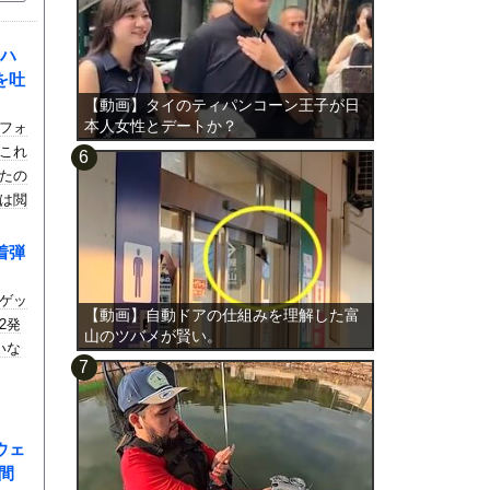
ハ
を吐
【動画】タイのティパンコーン王子が日
本人女性とデートか？
フォ
これ
たの
は閲
着弾
ゲッ
【動画】自動ドアの仕組みを理解した富
2発
山のツバメが賢い。
いな
ウェ
間