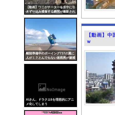
【お前らも気をつけよ
【動画】ワニがチーターを水中に引
【朗報】秋田県、オイ
きずり込み捕食する瞬間が撮影され
る
ピンクナンバー原付の
【朗報】むちむち女子
【長野】安曇野市と大
【動画】中
萌え萌え可愛いグラド
ｗ
焼き鳥屋さんで鳥刺し
靖国神社、コスプレ軍
離陸準備中のボーイング737の翼に
人が！？とんでもない迷惑男が逮捕
【画像】イオンでカッ
される。
齋藤陽アナ ベルトで
『薬屋のひとりごと』
ガチの釣り初心者なん
井上晴美、乳首ヘアヌ
【Xの車窓から】オー
AIさん、ドラクエ6を理想的にアニ
【衝撃】「かわいい虫
メ化してしまう
「アメリカのヤンキー