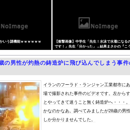
伝おうとしたら「勝手な事するな」と行政側に止められた！との証言、...
部80代おじいちゃん、中学生に「核を持たないで日本を守れますか？...
生の息子を助けようと…40歳父親が溺れ死亡 家族3人で川遊びに...
、映画でマンコのビラビラまでめくらせてしまうｗｗｗｗｗｗ
ほど日本が好きなのか？…中国ネット「中国と北朝鮮を除いて日本が好...
かいう謎機能ｗｗｗｗｗｗ
【衝撃画像】中学生「先生！水泳で水着になる
本の納車拠点を6割増 販売急増による混乱収拾へ
です！」先生「分かった」→結果まさかの『こ
転換！！CX-5がバカ売れｗｗｗｗｗｗ
ってしまうw w w w w w w
山田さん、日本の警察なめすぎで炎上ｗｗｗｗwｗｗｗｗｗｗｗｗｗ
8歳の男性が灼熱の鋳造炉に飛び込んでしまう事件
にかく愛でたい』をrawやhitomiを使わずに無料で読む方法...
女子アナ「国民が勝手に我々取材陣にカメラを向けるな！」→何様のつ...
泳水着おっぱいポロリ具合がエロい
イランのフーラド・ランジャン工業都市に
ダム「基礎部分破損」中国「全力放流！」台風13号「中国上陸予測」...
場で撮影された事件のビデオです。左から
て、ついに、、、
とやってきて迷うこと無く鋳造炉へ・・・
代表監督を追及「なぜ負けたのか」
かなのかなあ。調べてみましたが28歳の男
べきか…1万年ぶり史上最大級の火山の兆し＝韓国の反応
しか分かりませんでした。
いた。私が上に物を投げるフリをする → 猫はこうなります…