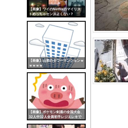
アメリカの共和党内で
【画像】ワイのNetflixのマイリス
【画像】おまえらくん
トめっちゃセンスよくない？
【画像】この女優さん
wwwwwww
【朗報】齋藤飛鳥、前
【画像】おまえらこう
海外「日本よ、お前が
勇気を出して白人美女
10年もの間浮気して
【画像】山形のタワーマンションｗ
ｗｗｗｗ
ウクライナ侵攻以降、
【配信者】「金バエ」
【画像】女の子「危機
私「ちょっと、人の家
【悲報】高樹沙耶のア
【画像】日焼け口リの
【画像】ポケモン剣盾の全国大会、
【衝撃】日本は核を持
32人中32人全員初手レジエレキで
完全にワンパターンｗｗｗ
【マジかよ】野獣先輩