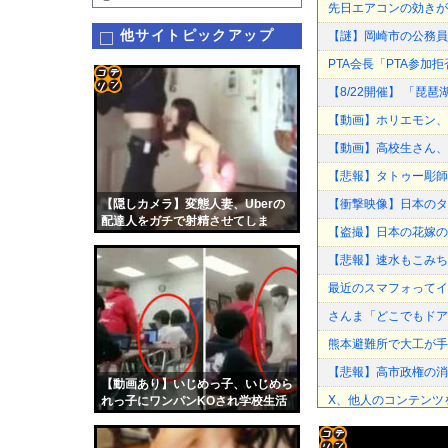
先日エアコンの効きが
他サイトピックアップ
【謎】岡崎市の公務員
PTA会長「PTA参
【8/22開催】 「琵
コテ
【動画】ホリエモン、
リン
【動画】高校生さん、
- 固
【悲報】タトゥー彫師
定リ
【隠しカメラ】変態人妻、Uberの
【衝撃映像】日本のタ
ンク
配達人をガチで射精させてしま
【盗撮】日本の花嫁の
う・・・・・
自動
【悲報】速水もこみちが
更新
最近のスマフォってイ
ツー
さんま「どこでもドア
ル
熊本避難所で大工が手
【悲報】高市政権の消
【動画あり】いじめっ子、いじめら
X、他人のコンテンツ
れっ子にワンパンKOされ学校生活
が終わるｗｗｗ
シカ「全部喰った」 