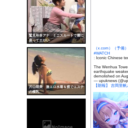
【巨乳画像】日本一告
【衝撃】ワイ、軽貨物
【画像】女さん「彼氏
【悲報】ASDワイ、
日本韓国台湾「少子化
鷲見玲奈アナ ミニスカートで畳に
座ってエロい
オフィスに入ってくる
（x.com）
（予備
海面水温が平年より2.
#WATCH
: Iconic Chinese t
【画像】滋賀の可愛す
勢いよく放水している
The Wenhua Tower i
earthquake weakene
【動画】ヒョウ2頭が
demolished on Aug
— upuknews (@u
【黒歴史】こういう昔
【朗報】 吉岡里
片山萌美 激エロ水着＆裸でエステ
韓国人「安貞桓が韓国
の横乳
ケンタッキーとか言う
【画像】このAVが性
【悲報】味噌ラーメン
【中国】男の子が爆竹