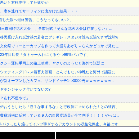
悪いと右往左往してた奴やが
、妻を連れてサーフィンに出かけた結果・・・
加拒否した親へ最終警告。こうなってもいい？」
琶湖三市同時花火大会」、各市公式「そんな花火大会は存在しない」...
移民受け入れ反対派の若者にブチギレ→スタジオ誰も反論できず沈黙w
文化祭でコーヒーカップを作って大盛りあがり←なんかどっかで見たこ...
23年目店長「タトゥー入れにくるやつ99%バカです」
クシー運転手同士の路上喧嘩、ヤクザのようだと海外で話題に
ウェディングドレス着替え動画、とんでもない神乳だと海外で話題に
新オープンしたカフェ、サンドイッチ1つ3000円ｗｗｗｗｗｗｗ...
ヤホンジャック付いてないの?
？あれ不便やで」
伝おうとしたら「勝手な事するな」と行政側に止められた！との証言、...
費税減税に反対している９人の自民党議員が全て判明！！！！ やっぱ...
をパクったり煽ってインプ稼ぎするアカウントの収益化停止。今後はオ...
祭り中止10へ