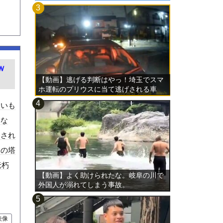
ｗ
【動画】逃げる判断はやっ！埼玉でスマ
ホ運転のプリウスに当て逃げされる車
載。
囲いも
いな
影され
この塔
老朽
【動画】よく助けられたな。岐阜の川で
外国人が溺れてしまう事故。
映像