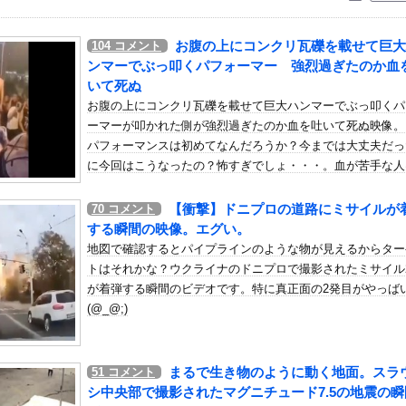
いう自炊最強のメシｗｗｗｗｗｗｗｗ
している。私の知らないスマホで連絡を取り合い、日中会ったりしてい...
お腹の上にコンクリ瓦礫を載せて巨大
104
コメント
点で負け投手にするのは野手として良くない」
ンマーでぶっ叩くパフォーマー 強烈過ぎたのか血
象予報士さん、意外と小さかった
いて死ぬ
お腹の上にコンクリ瓦礫を載せて巨大ハンマーでぶっ叩くパ
のウェディングドレス着替え動画、とんでもない神乳だと海外で話題に
ーマーが叩かれた側が強烈過ぎたのか血を吐いて死ぬ映像。
書』が凄すぎる！！ 幽遊白書（全19巻）←これ…もしかして…
パフォーマンスは初めてなんだろうか？今までは大丈夫だっ
ジラが正面から接近、素手で頭を押し返すダイバー「まだ子どもで、変...
に今回はこうなったの？怖すぎでしょ・・・。血が苦手な人
ラさん、専門家からあまりにも非情な一言を告げられる
覧注意。
【衝撃】ドニプロの道路にミサイルが
70
コメント
中にできる暇つぶしｗｗｗ
する瞬間の映像。エグい。
描く過程をタイムラプスで動画にしました！」→とんでもないものが映...
地図で確認するとパイプラインのような物が見えるからター
だったのか…」 日本の普通のテレビ番組が最新SNSの数十年先を行...
トはそれかな？ウクライナのドニプロで撮影されたミサイル
に向けて初の弾道ミサイルを発射か？！
が着弾する瞬間のビデオです。特に真正面の2発目がやっば
(@_@;)
判への性接待疑惑…大韓サッカー協会が声明「現在は一切発生していな...
ブ、新たに入会すると会員番号3700台後半になる模様wwwww
刑者、24年の韓国遠征に「なんでドジャースが韓国に？」「日本なら...
まるで生き物のように動く地面。スラ
51
コメント
】仕事終わりにホットミルクを飲むのは三流。瞑想するのは二流
シ中央部で撮影されたマグニチュード7.5の地震の瞬