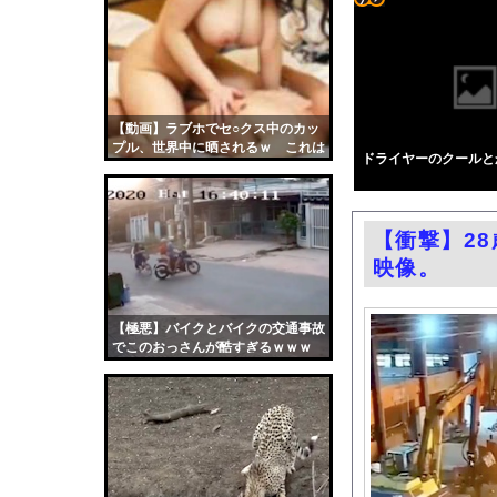
熊本避難所で大工が手
コテ
【原爆の日】被爆語り
リン
【愛知】溺れかけた小学
- 固
【動画】美人女優さん
定リ
【動画】ラブホでセ○クス中のカッ
なぜフランス人はこれ
プル、世界中に晒されるｗ これは
ンク
ドライヤーのクールと
テスラ、26年中に日
エロい
自動
【画像】マツダが黒字
更新
【画像】みいちゃんと
【衝撃】2
ツー
エロ漫画『黒髪女子をと
映像。
ル
【悲報】テレ東の若手
元子役の紫堂るいの競
【極悪】バイクとバイクの交通事故
でこのおっさんが酷すぎるｗｗｗ
中国「大豪雨！」三峡
職場の人妻と不倫をし
韓国国会、サッカー前
日本旅行キャンセルす
うちのネコが目の前に