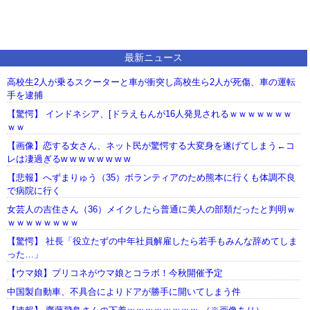
最新ニュース
高校生2人が乗るスクーターと車が衝突し高校生ら2人が死傷、車の運転
手を逮捕
【驚愕】 インドネシア、[ドラえもんが16人発見されるｗｗｗｗｗｗｗ
ｗｗ
【画像】恋する女さん、ネット民が驚愕する大変身を遂げてしまう←コ
レは凄過ぎるw w w w w w w w
【悲報】へずまりゅう（35）ボランティアのため熊本に行くも体調不良
で病院に行く
女芸人の吉住さん（36）メイクしたら普通に美人の部類だったと判明ｗ
ｗｗｗｗｗｗｗｗ
【驚愕】 社長「役立たずの中年社員解雇したら若手もみんな辞めてしま
った…」
【ウマ娘】プリコネがウマ娘とコラボ！今秋開催予定
中国製自動車、不具合によりドアが勝手に開いてしまう件