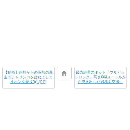
【動画】路駐からの突然の暴
最恐絶景スポット「プルピッ
走でチャリンコをはねてしま
トロック」高さ604メートルか
うホンダ乗り(((ﾟДﾟ)))
ら突き出した岩塊を空撮。