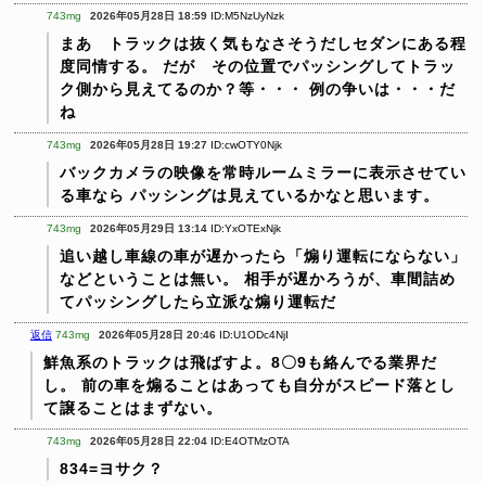
743mg
2026年05月28日 18:59
ID:M5NzUyNzk
まあ トラックは抜く気もなさそうだしセダンにある程
度同情する。
だが その位置でパッシングしてトラッ
ク側から見えてるのか？等・・・
例の争いは・・・だ
ね
743mg
2026年05月28日 19:27
ID:cwOTY0Njk
バックカメラの映像を常時ルームミラーに表示させてい
る車なら
パッシングは見えているかなと思います。
743mg
2026年05月29日 13:14
ID:YxOTExNjk
追い越し車線の車が遅かったら「煽り運転にならない」
などということは無い。
相手が遅かろうが、車間詰め
てパッシングしたら立派な煽り運転だ
返信
743mg
2026年05月28日 20:46
ID:U1ODc4NjI
鮮魚系のトラックは飛ばすよ。8〇9も絡んでる業界だ
し。
前の車を煽ることはあっても自分がスピード落とし
て譲ることはまずない。
743mg
2026年05月28日 22:04
ID:E4OTMzOTA
834=ヨサク？