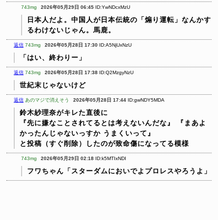
743mg
2026年05月29日 06:45
ID:YwNDcxMzU
日本人だよ。中国人が日本伝統の「煽り運転」なんかす
るわけないじゃん。馬鹿。
返信
743mg
2026年05月28日 17:30
ID:A5NjUxNzU
「はい、終わりー」
返信
743mg
2026年05月28日 17:38
ID:Q2MzgyNzU
世紀末じゃないけど
返信
あのマジで消えそう
2026年05月28日 17:44
ID:gwNDY5MDA
鈴木紗理奈がキレた直後に
『先に嫌なことされてるとは考えないんだな』
『まあよ
かったんじゃないっすか うまくいって』
と投稿（すぐ削除）したのが致命傷になってる模様
743mg
2026年05月29日 02:18
ID:k5MTIxNDI
フワちゃん「スターダムにおいでよプロレスやろうよ」