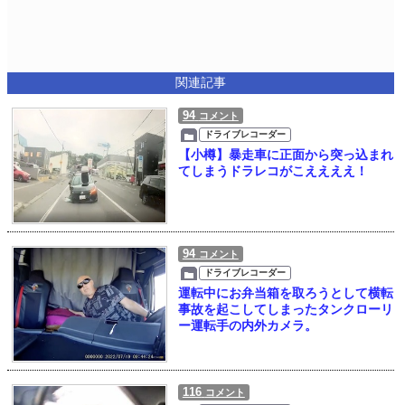
関連記事
94
コメント
ドライブレコーダー
【小樽】暴走車に正面から突っ込まれ
てしまうドラレコがこええええ！
94
コメント
ドライブレコーダー
運転中にお弁当箱を取ろうとして横転
事故を起こしてしまったタンクローリ
ー運転手の内外カメラ。
116
コメント