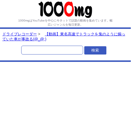
1000mgはYouTubeを中心に今ネットで話題の動画を集めています。
幅
広いジャンルを毎日更新。
ドライブレコーダー
>
【動画】東名高速でトラックを鬼のように煽っ
ていた車が事故る(@_@;)