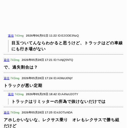
返信
743mg
2026年06月01日 11:22
ID:E2ODE3NzQ
目玉ついてんならわかると思うけど、トラックはどの車線
にも行き場がない
返信
743mg
2026年05月28日 17:21
ID:YxNjQ5NTQ
で、過失割合は？
返信
743mg
2026年05月28日 17:24
ID:A0MzU0NjY
トラックが悪い定期
返信
743mg
2026年05月29日 18:42
ID:A4NzU2OTY
トラックはリミッターの所為で抜けないだけでは
返信
743mg
2026年05月28日 17:25
ID:k3OTIzNDA
アホしかいないな、レクサス乗り オレもレクサスで勝ち組
だけど