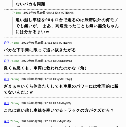
ないバカも同類
743mg
2026年05月29日 08:42
ID:YxOTExNjk
追い越し車線を90キロ台で走るのは渋滞以外の何モノ
でも無いが。
まあ、高速走ったことも無い無免ちゃん
には分かるまいｗ
返信
743mg
2026年05月28日 17:32
ID:g4OTEzNjA
バカな下手糞に限って追い抜きたがる
返信
743mg
2026年05月28日 17:32
ID:UxNDcxMDI
良くも悪くも、車両に救われたのかな（角）
返信
743mg
2026年05月28日 17:38
ID:kyMTE2NjQ
ざまぁｗいくら体当たりしても車重のパワーには物理的に勝
てないんだよｗ
返信
743mg
2026年05月28日 17:40
ID:A4MTg3MjE
これは追い越し車線を塞いでるトラックの方がクズだろ？
返信
743mg
2026年05月28日 17:41
ID:YxMjU3MjY