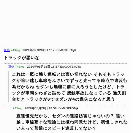
返信
743mg
2026年05月28日 17:17
ID:M1NTEzMjU
トラックが悪いな
返信
743mg
2026年05月28日 18:37
ID:AyOTExOTk
これは一概に煽り運転とは言い切れない
そもそもトラッ
クが追い越し車線をふさいでずっと走ってる時点で違反行
為だからね
セダンも無理に前に入ろうとしたけど、トラ
ックが車間をわざと詰めて
接触事故になっている
過失割
合だとトラックが6でセダンが4の過失になると思う
743mg
2026年05月28日 18:50
ID:M2ODU5Mjk
直進優先だから、セダンの進路妨害じゃないの？
追い
越し車線塞ぐな理論には概ね同意だけど、我慢しきれな
い人って普通にスピード違反してない？