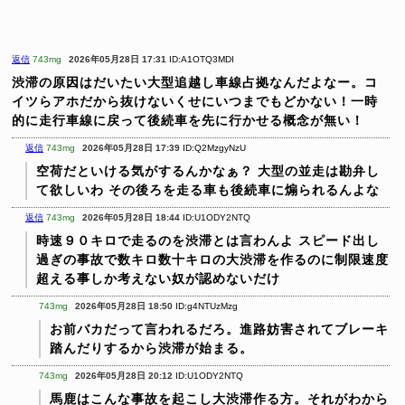
返信
743mg
2026年05月28日 17:31
ID:A1OTQ3MDI
渋滞の原因はだいたい大型追越し車線占拠なんだよなー。コ
イツらアホだから抜けないくせにいつまでもどかない！一時
的に走行車線に戻って後続車を先に行かせる概念が無い！
返信
743mg
2026年05月28日 17:39
ID:Q2MzgyNzU
空荷だといける気がするんかなぁ？
大型の並走は勘弁し
て欲しいわ
その後ろを走る車も後続車に煽られるんよな
返信
743mg
2026年05月28日 18:44
ID:U1ODY2NTQ
時速９０キロで走るのを渋滞とは言わんよ
スピード出し
過ぎの事故で数キロ数十キロの大渋滞を作るのに制限速度
超える事しか考えない奴が認めないだけ
743mg
2026年05月28日 18:50
ID:g4NTUzMzg
お前バカだって言われるだろ。進路妨害されてブレーキ
踏んだりするから渋滞が始まる。
743mg
2026年05月28日 20:12
ID:U1ODY2NTQ
馬鹿はこんな事故を起こし大渋滞作る方。それがわから