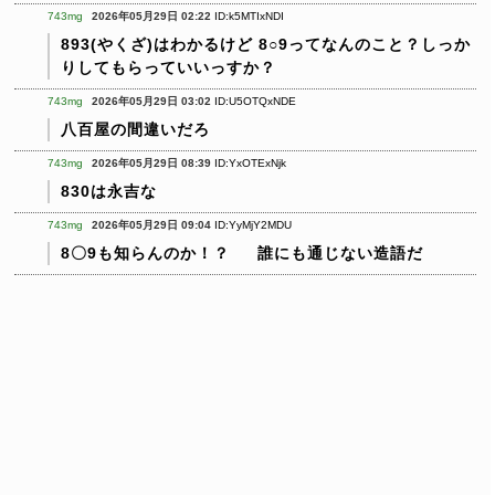
743mg
2026年05月29日 02:22
ID:k5MTIxNDI
893(やくざ)はわかるけど 8○9ってなんのこと？しっか
りしてもらっていいっすか？
743mg
2026年05月29日 03:02
ID:U5OTQxNDE
八百屋の間違いだろ
743mg
2026年05月29日 08:39
ID:YxOTExNjk
830は永吉な
743mg
2026年05月29日 09:04
ID:YyMjY2MDU
8〇9も知らんのか！？
誰にも通じない造語だ