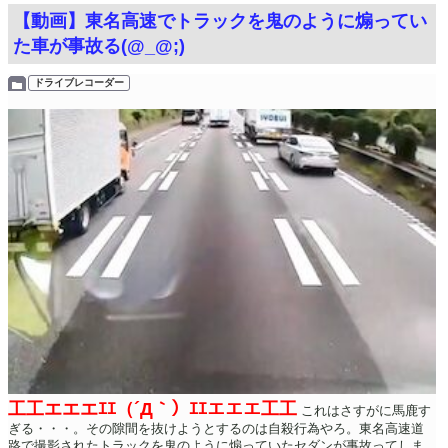
【動画】東名高速でトラックを鬼のように煽ってい
た車が事故る(@_@;)
ドライブレコーダー
工工エエエｴｴ（´Д｀）ｴｴエエエ工工
これはさすがに馬鹿す
ぎる・・・。その隙間を抜けようとするのは自殺行為やろ。東名高速道
路で撮影されたトラックを鬼のように煽っていたセダンが事故ってしま