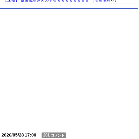
【速報】 齋藤飛鳥さんの下着ｗｗｗｗｗｗｗｗ （※画像あり）
【動画】USJの禁止エリアに子どもたちが続々乱入 → スタッフが注意し
ても止まらない事態に
Powered by livedoor 相互RSS
2026/05/28
17:00
201
コメント