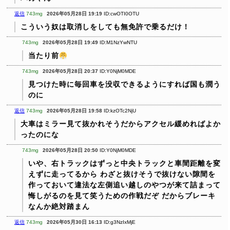
返信
743mg
2026年05月28日 19:19
ID:cwOTI0OTU
こういう奴は取消しをしても無免許で乗るだけ！
743mg
2026年05月28日 19:49
ID:M1NzYwNTU
当たり前
743mg
2026年05月28日 20:37
ID:Y0NjM0MDE
見つけた時に毎回車を没収できるようにすれば国も潤う
のに
返信
743mg
2026年05月28日 19:58
ID:kzOTc2NjU
大車はミラー見て抜かれそうだからアクセル緩めればよか
ったのにな
743mg
2026年05月28日 20:50
ID:Y0NjM0MDE
いや、右トラックはずっと中央トラックと車間距離を変
えずに走ってるから
わざと抜けそうで抜けない隙間を
作っておいて違法な左側追い越しのやつが来て詰まって
悔しがるのを見て笑うための作戦だぞ
だからブレーキ
なんか絶対踏まん
返信
743mg
2026年05月30日 16:13
ID:g3NzIxMjE