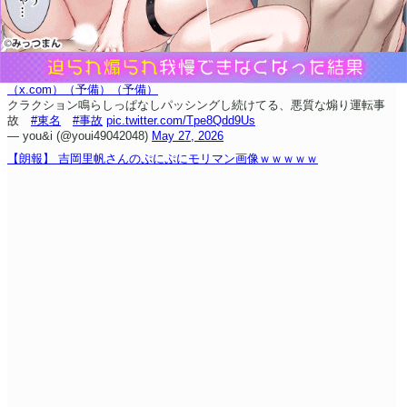
（x.com）
（予備）
（予備）
クラクション鳴らしっぱなしパッシングし続けてる、悪質な煽り運転事
故
#東名
#事故
pic.twitter.com/Tpe8Qdd9Us
— you&i (@youi49042048)
May 27, 2026
【朗報】 吉岡里帆さんのぷにぷにモリマン画像ｗｗｗｗｗ