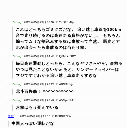
743mg
2026年05月29日 08:37
ID:YxOTExNjk
これはどっちもゴミクズだな。
追い越し車線を100km
台で走り続けるのは高速走る資格がないし、
もちろん
煽ってムリな割込みする奴は事故って当然。
馬鹿とア
ホが出会ったら事故るのは当たり前。
743mg
2026年05月29日 14:48
ID:Q0MzkxODY
毎日高速通勤しとったら、こんなヤツざらやぞ。事故る
やつは見たことないがw
あと、サンデードライバーは
マジですぐわかる追い越し車線走りすぎな
743mg
2026年05月29日 20:24
ID:A0NDI5Njc
北斗百裂拳！
^^^^^^^^^^^^
743mg
2026年05月29日 20:42
ID:A5MjkzNzE
お前はもう死んでいる
返信
2026年05月28日 17:19
ID:I0ODU2NDk
中国人っぽい運転だな