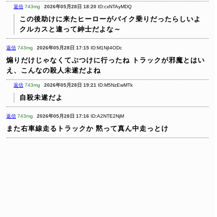
返信
743mg
2026年05月28日 18:20
ID:cxNTAyMDQ
この後助けに来たヒーローがバイク乗りだったらしいよ
クルカスと違って紳士だよな～
返信
743mg
2026年05月28日 17:15
ID:M1NjI4ODc
煽りだけじゃなくてぶつけに行ったね
トラックが邪魔とはい
え、こんなの殺人未遂だよね
返信
743mg
2026年05月28日 19:21
ID:M5NzEwMTk
自殺未遂だよ
返信
743mg
2026年05月28日 17:16
ID:A2NTE2NjM
また右車線走るトラックか
黙って真ん中走っとけ