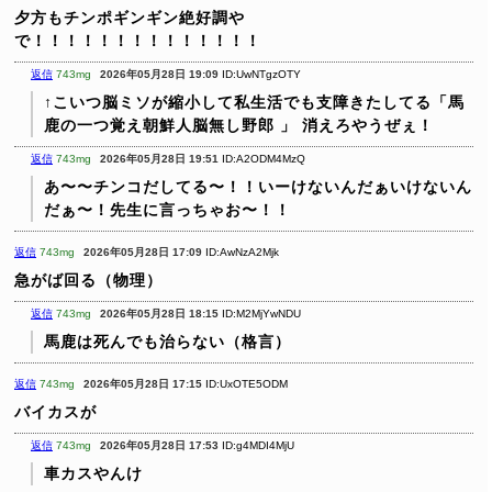
夕方もチンポギンギン絶好調や
で！！！！！！！！！！！！！！
返信
743mg
2026年05月28日 19:09
ID:UwNTgzOTY
↑こいつ脳ミソが縮小して私生活でも支障きたしてる「馬
鹿の一つ覚え朝鮮人脳無し野郎 」
消えろやうぜぇ！
返信
743mg
2026年05月28日 19:51
ID:A2ODM4MzQ
あ〜〜チンコだしてる〜！！いーけないんだぁいけないん
だぁ〜！先生に言っちゃお〜！！
返信
743mg
2026年05月28日 17:09
ID:AwNzA2Mjk
急がば回る（物理）
返信
743mg
2026年05月28日 18:15
ID:M2MjYwNDU
馬鹿は死んでも治らない（格言）
返信
743mg
2026年05月28日 17:15
ID:UxOTE5ODM
バイカスが
返信
743mg
2026年05月28日 17:53
ID:g4MDI4MjU
車カスやんけ