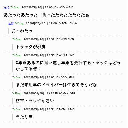
返信
743mg
2026年05月28日 17:05
ID:cxODcwMzE
あたったあたった あ～たたたたたたたたぁ
返信
743mg
2026年05月28日 17:08
ID:A0MzI0NzA
お～わたっ
743mg
2026年05月28日 18:31
ID:Y4NDI3NTk
トラックが邪魔
743mg
2026年05月28日 18:59
ID:A1NjAzNzE
3車線あるのに追い越し車線を走行するトラックはどう
かしてるぜ！
743mg
2026年05月28日 19:09
ID:c0ODg3Nzk
まだ乗用車のドライバーは生きてそうだな
VIPmg
2026年05月28日 19:12
ID:A5MzAzODI
妨害トラックが悪い
743mg
2026年05月28日 19:54
ID:M0NzUzMDI
当たり屋