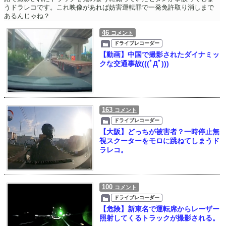
うドラレコです。これ映像があれば妨害運転罪で一発免許取り消しまで
あるんじゃね？
46
コメント
ドライブレコーダー
【動画】中国で撮影されたダイナミッ
クな交通事故(((ﾟДﾟ)))
163
コメント
ドライブレコーダー
【大阪】どっちが被害者？一時停止無
視スクーターをモロに跳ねてしまうド
ラレコ。
100
コメント
ドライブレコーダー
【危険】新東名で運転席からレーザー
照射してくるトラックが撮影される。