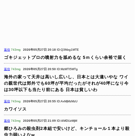
返信
743mg
2026年05月27日 20:18
ID:Q3Mzg1MTE
ゴキジェットプロの噴射力を舐めるな
5ｍくらい余裕で届く
返信
743mg
2026年05月27日 20:50
ID:MzMTI5MTg
海外の家って天井は高いし広いし、日本とは大違いやな
ワイ
の親世代は郊外でも60坪が平均だったがそれが40坪になり今
は30坪以下も当たり前にある
日本は貧しいわ
返信
743mg
2026年05月27日 20:55
ID:AxMjMzMzU
カワイソス
返信
743mg
2026年05月27日 21:09
ID:I4MDUzMjM
郷ひろみの殺虫剤2本組で安いけど、キンチョール１本より殺
虫力弱いよなw