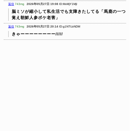
返信
743mg
2026年05月27日 19:08
ID:MxMjY1MjI
脳ミソが縮小して私生活でも支障きたしてる「馬鹿の一つ
覚え朝鮮人参ボケ老害」
返信
743mg
2026年05月27日 20:14
ID:g1NTUzNDM
きゃーーーーーーーー/////