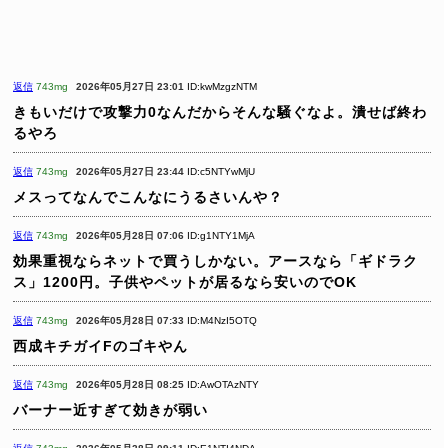
返信
743mg
2026年05月27日 23:01
ID:kwMzgzNTM
きもいだけで攻撃力0なんだからそんな騒ぐなよ。潰せば終わ
るやろ
返信
743mg
2026年05月27日 23:44
ID:c5NTYwMjU
メスってなんでこんなにうるさいんや？
返信
743mg
2026年05月28日 07:06
ID:g1NTY1MjA
効果重視ならネットで買うしかない。アースなら「ギドラク
ス」1200円。子供やペットが居るなら安いのでOK
返信
743mg
2026年05月28日 07:33
ID:M4NzI5OTQ
西成キチガイFのゴキやん
返信
743mg
2026年05月28日 08:25
ID:AwOTAzNTY
バーナー近すぎて効きが弱い