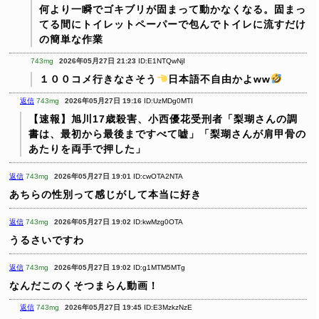
何より一瞬でゴキブリが固まって動かなくなる。固まっ
てる間にトイレットペーパーで包んでトイレに流すだけ
の簡単な作業
743mg
2026年05月27日 21:23
ID:E1NTQwNjI
１００コメ行きなさそう
日本語不自由かよww
返信
743mg
2026年05月27日 19:16
ID:UzMDg0MTI
【速報】旭川17歳殺害、小西優花受刑者「梨瑚さんの調
書は、最初から最後まですべて嘘」「梨瑚さんが肩甲骨の
あたりを両手で押した」
返信
743mg
2026年05月27日 19:01
ID:cwOTA2NTA
あちらの性別って感じがして本当に好き
返信
743mg
2026年05月27日 19:02
ID:kwMzg0OTA
うるさいですわ
返信
743mg
2026年05月27日 19:02
ID:g1MTM5MTg
なんだこのくそつまらん動画！
返信
743mg
2026年05月27日 19:45
ID:E3MzkzNzE