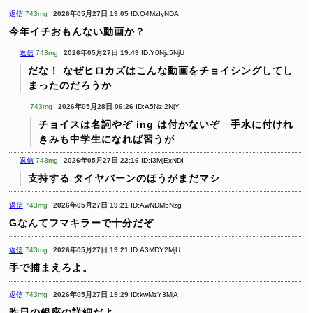
返信
743mg
2026年05月27日 19:05
ID:Q4MzIyNDA
今年イチおもんない動画か？
返信
743mg
2026年05月27日 19:49
ID:Y0Njc5NjU
だな！
なぜヒロカズはこんな動画をチョイシングしてし
まったのだろうか
743mg
2026年05月28日 06:26
ID:A5NzI2NjY
チョイスは名詞やぞ ing は付かないぞ 手水に付けれ
きみも中学生になれば習うが
返信
743mg
2026年05月27日 22:16
ID:I3MjExNDI
支持する
タイヤバーンのほうがまだマシ
返信
743mg
2026年05月27日 19:21
ID:AwNDM5Nzg
Gなんてフマキラーで十分だぞ
返信
743mg
2026年05月27日 19:21
ID:A3MDY2MjU
手で捕まえろよ。
返信
743mg
2026年05月27日 19:29
ID:kwMzY3MjA
昨日の銀座の詳細だよ