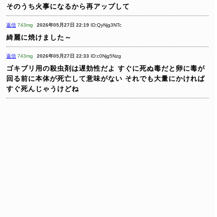
そのうち火事になるから再アップして
返信
743mg
2026年05月27日 22:19
ID:QyNjg3NTc
綺麗に焼けました～
返信
743mg
2026年05月27日 22:33
ID:c0Njg5Nzg
ゴキブリ用の殺虫剤は遅効性だよ
すぐに死ぬ毒だと卵に毒が
回る前に本体が死亡して意味がない
それでも大量にかければ
すぐ死んじゃうけどね