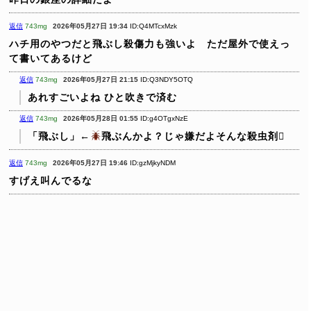
返信
743mg
2026年05月27日 19:34
ID:Q4MTcxMzk
ハチ用のやつだと飛ぶし殺傷力も強いよ ただ屋外で使えっ
て書いてあるけど
返信
743mg
2026年05月27日 21:15
ID:Q3NDY5OTQ
あれすごいよね
ひと吹きで済む
返信
743mg
2026年05月28日 01:55
ID:g4OTgxNzE
「飛ぶし」←
飛ぶんかよ？じゃ嫌だよそんな殺虫剤🫩
返信
743mg
2026年05月27日 19:46
ID:gzMjkyNDM
すげえ叫んでるな