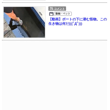
76
コメント
動物・ペット
【動画】ボートの下に潜む怪物。この
生き物は何だ(((ﾟДﾟ)))