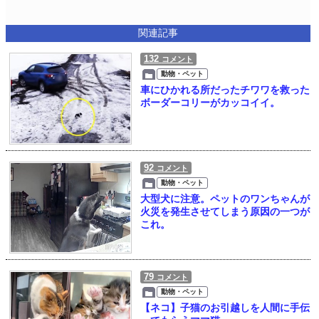
関連記事
132
コメント
動物・ペット
車にひかれる所だったチワワを救った
ボーダーコリーがカッコイイ。
92
コメント
動物・ペット
大型犬に注意。ペットのワンちゃんが
火災を発生させてしまう原因の一つが
これ。
79
コメント
動物・ペット
【ネコ】子猫のお引越しを人間に手伝