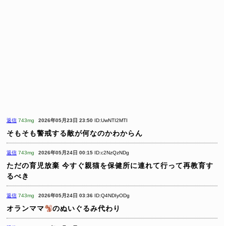
返信
743mg
2026年05月23日 23:50
ID:UwNTI2MTI
そもそも警戒する敵が何なのかわからん
返信
743mg
2026年05月24日 00:15
ID:c2NzQzNDg
ただの育児放棄
今すぐ親猫を保健所に連れて行って再教育す
るべき
返信
743mg
2026年05月24日 03:36
ID:Q4NDIyODg
オランママ
のぬいぐるみ代わり