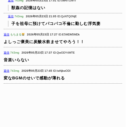
返信
743mg
2026年05月23日 17:51
ID:UwNTI2MTI
獣姦の記憶はない
返信
743mg
2026年05月23日 21:05
ID:QzNTQ0NjE
子を祖母に預けてパコパコ不倫に勤しむ浮気妻
返信
もちまる
2026年05月23日 17:27
ID:E5MDM5MDk
よしっご褒美に炭酸水飲ませてやろう！！
返信
743mg
2026年05月23日 17:37
ID:QwODY4MTE
音楽いらない
返信
743mg
2026年05月23日 17:45
ID:IwNjkwODI
変なBGMのせいで感動が薄れる