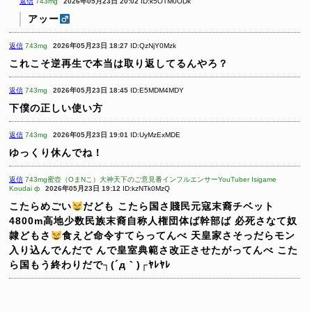
返信
743mg
2026年05月23日 20:02
ID:k5OTM0ODk
アッー
返信
743mg
2026年05月23日 18:27
ID:QzNjY0Mzk
これこそ逆再生で本当は取り返してるんやろ？
返信
743mg
2026年05月23日 18:45
ID:E5MDM4MDY
下僕の正しい使い方
返信
743mg
2026年05月23日 19:01
ID:UyMzExMDE
ゆっくり休んでね！
返信
743mg蜜壺（OまNこ）大神天下のご意見番インフルエンサーYouTuber Isigame
Koudai ф
2026年05月23日 19:12
ID:kzNTk0MzQ
こたらめごい
だども
こたら国さ賤民元寇末裔チベット
4800m高地少数民族末裔自称人権団体ば幹部ば
必死さなて奴
隷どもさ
食えど命令すてらってんべ
天皇家さそっだらモン
入り込んでんだで
んで皇室典範さ改正させたがってんべ
こた
ら国もう終わりだで┐(´д｀)┌ﾔﾚﾔﾚ