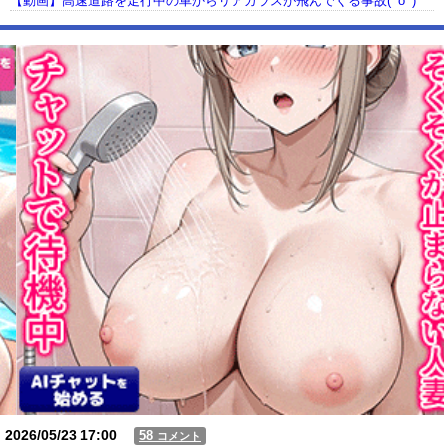
【動画】高速道路を走行中の車からリアガラスが飛んでくる事故(ﾟoﾟ)
【動画】USJの禁止エリアに子どもたちが続々乱入 → スタッフが注意し
ても止まらない事態に
Powered by livedoor 相互RSS
2026/05/23
17:00
58
コメント