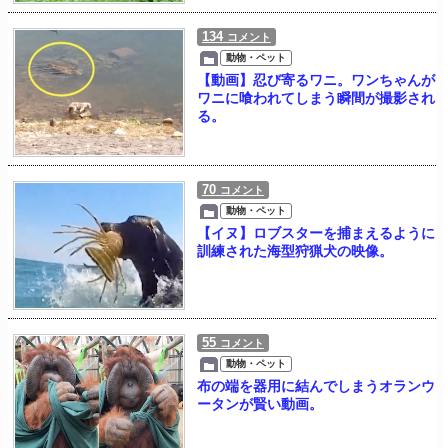
134
コメント
動物・ペット
【動画】忍び寄るワニ。ワンちゃんが
ワニに喰われてしまう瞬間が撮影され
る。
70
コメント
動物・ペット
【イヌ】ロブスターを捕まえるように
訓練された海型狩猟犬の映像。
55
コメント
動物・ペット
布の端を器用に結んでしまうオランウ
ータンが賢い動画。