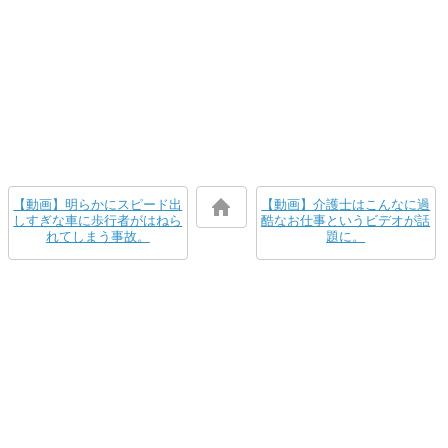
【動画】明らかにスピード出
【動画】介護士はこんなに過
しすぎな車に歩行者がはねら
酷なお仕事というビデオが話
れてしまう事故。
題に。