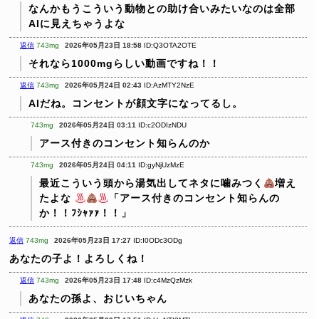
なんかもうこういう動物との助け合いみたいなのは全部
AIに見えちゃうよな
返信
743mg
2026年05月23日 18:58
ID:Q3OTA2OTE
それなら1000mgらしい動画ですね！！
返信
743mg
2026年05月24日 02:43
ID:AzMTY2NzE
AIだね。コンセントが顔文字になってるし。
743mg
2026年05月24日 03:11
ID:c2ODIzNDU
アース付きのコンセント知らんのか
743mg
2026年05月24日 04:11
ID:gyNjUzMzE
最近こういう頭から湯気出してネタに噛みつく
増え
たよな
「アース付きのコンセント知らんの
か！！ﾌｼｬｧｧ！！」
返信
743mg
2026年05月23日 17:27
ID:I0ODc3ODg
あなたの子よ！よろしくね！
返信
743mg
2026年05月23日 17:48
ID:c4MzQzMzk
あなたの孫よ、おじいちゃん