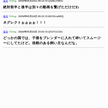
返信
743mg
2026年05月24日 09:14
ID:QwMzc5MDU
絶対前半と後半は別々の動画を繋げただけだわ
返信
743mg
2026年05月24日 09:15
ID:M2ODcwMDQ
ネグレクトぉぉぉぉ！！！
返信
743mg
2026年05月24日 15:03
ID:Q5OTU1ODc
どっかの国では、子猫をブレンダーに入れて砕いてスムージ
ーにしてたけど。信頼のある飼い主なんだな。