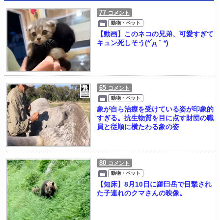
77
コメント
動物・ペット
【動画】このネコの兄弟、可愛すぎて
キュン死しそう(*´д｀*)
65
コメント
動物・ペット
象が自ら治療を受けている姿が印象的
すぎる。抗生物質を目に点す財団の職
員と従順に横たわる象の姿
80
コメント
動物・ペット
【知床】8月10日に羅臼岳で目撃され
た子連れのクマさんの映像。