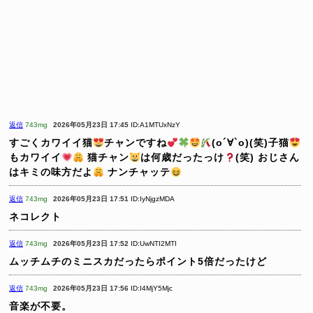
返信
743mg
2026年05月23日 17:45
ID:A1MTUxNzY
すごくカワイイ猫
チャンですね
(о´∀`о)(笑)子猫
もカワイイ
猫チャン
は何歳だったっけ
(笑) おじさん
はキミの味方だよ
ナンチャッテ
返信
743mg
2026年05月23日 17:51
ID:IyNjgzMDA
ネコレクト
返信
743mg
2026年05月23日 17:52
ID:UwNTI2MTI
ムッチムチのミニスカだったらポイント5倍だったけど
返信
743mg
2026年05月23日 17:56
ID:I4MjY5Mjc
音楽が不要。