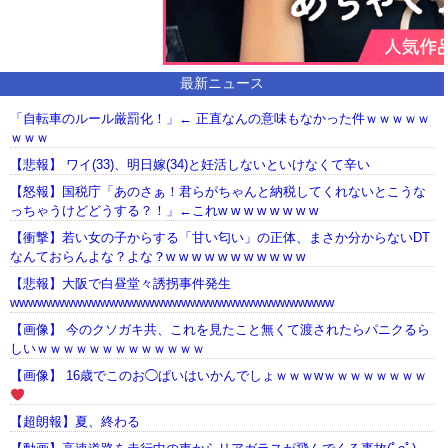
最新ニュース
「自転車のルール厳罰化！」← 正直なんの意味もなかった件ｗｗｗｗｗ
ｗｗｗ
【悲報】 ワイ(33)、明日嫁(34)と妊活しないといけなくて辛い
【怒報】国税庁「あのさぁ！君らがちゃんと納税してくれないとこうな
っちゃうけどどうする？！」←これw w w w w w w w
【衝撃】若い女の子からする「甘い匂い」の正体、まさか分からないDT
なんておらんよな？よな？w w w w w w w w w w w
【悲報】大阪で白昼堂々誘拐事件発生
wwwwwwwwwwwwwwwwwwwwwwwwwwwwwwwwwwww
【画像】 今のクソガキ共、これを見たこと無くて渡されたらパニクるら
しいｗｗｗｗｗｗｗｗｗｗｗｗｗ
【画像】 16歳でこのお◯ぱいはいかんでしょｗｗｗwｗｗｗｗｗｗｗｗ
【超朗報】夏、終わる