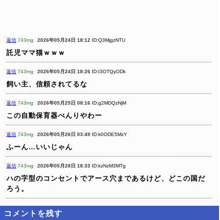
返信
743mg
2026年05月24日 18:12
ID:Q3MjgzNTU
託児ママ猫ｗｗｗ
返信
743mg
2026年05月24日 18:26
ID:I3OTQyODk
飼い主、信頼されてるな
返信
743mg
2026年05月25日 08:16
ID:g2MDQzNjM
この自動保育器べんりやわー
返信
743mg
2026年05月26日 03:49
ID:k0ODE5MzY
ふーん…いいじゃん
返信
743mg
2026年05月28日 18:33
ID:kzNzM3MTg
ハの字型のコンセントでアース穴まであるけど、どこの国だ
ろう。
コメントを残す