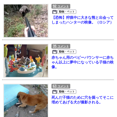
92
コメント
動物・ペット
【恐怖】狩猟中に大きな熊と出会って
しまったハンターの映像。（ロシア）
35
コメント
動物・ペット
赤ちゃん用のベビーバウンサーに赤ち
ゃん以上に夢中になっている子猫の映
像。
63
コメント
動物・ペット
死んだ子猫のために穴を掘ってそこに
埋めてあげる犬が撮影される。