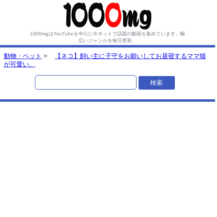
1000mgはYouTubeを中心に今ネットで話題の動画を集めています。
幅
広いジャンルを毎日更新。
動物・ペット
>
【ネコ】飼い主に子守をお願いしてお昼寝するママ猫
が可愛い。