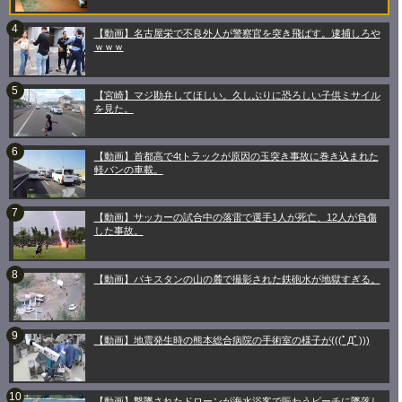
【動画】名古屋栄で不良外人が警察官を突き飛ばす。逮捕しろや
ｗｗｗ
【宮崎】マジ勘弁してほしい。久しぶりに恐ろしい子供ミサイル
を見た。
【動画】首都高で4tトラックが原因の玉突き事故に巻き込まれた
軽バンの車載。
【動画】サッカーの試合中の落雷で選手1人が死亡、12人が負傷
した事故。
【動画】パキスタンの山の麓で撮影された鉄砲水が地獄すぎる。
【動画】地震発生時の熊本総合病院の手術室の様子が(((ﾟДﾟ)))
【動画】撃墜されたドローンが海水浴客で賑わうビーチに墜落し