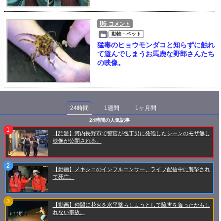
86
コメント
動物・ペット
猛毒のヒョウモンダコと知らずに触れ
て遊んでしまうお馬鹿な野郎さんたち
の映像。
24時間
1週間
1ヶ月間
24時間の人気記事
【話題】河内長野市で警官が包丁男に発砲したシーンのモザ無し
映像が公開される。
【動画】メキシコのインフルエンサー、ライブ配信中に襲撃され
て死亡。
【動画】仲間に花火を水平撃ちしようとして障害を負ったかもし
れない事故。