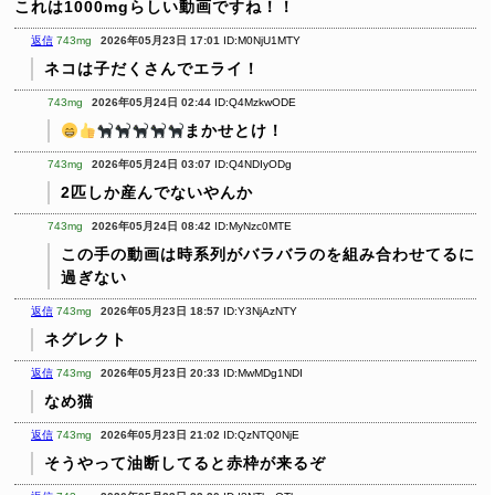
これは1000mgらしい動画ですね！！
返信
743mg
2026年05月23日 17:01
ID:M0NjU1MTY
ネコは子だくさんでエライ！
743mg
2026年05月24日 02:44
ID:Q4MzkwODE
まかせとけ！
743mg
2026年05月24日 03:07
ID:Q4NDIyODg
2匹しか産んでないやんか
743mg
2026年05月24日 08:42
ID:MyNzc0MTE
この手の動画は時系列がバラバラのを組み合わせてるに
過ぎない
返信
743mg
2026年05月23日 18:57
ID:Y3NjAzNTY
ネグレクト
返信
743mg
2026年05月23日 20:33
ID:MwMDg1NDI
なめ猫
返信
743mg
2026年05月23日 21:02
ID:QzNTQ0NjE
そうやって油断してると赤枠が来るぞ