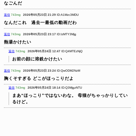
なごんだ
返信
743mg
2026年05月23日 21:29
ID:A1Mzc3MDU
なんだこれ 過去一最低の動画だわ
返信
743mg
2026年05月23日 23:17
ID:IzMTY3Mjg
熱湯かけたい
返信
743mg
2026年05月24日 12:47
ID:Q4MTEzNjQ
お前の顔に溶銑かけたい
返信
743mg
2026年05月23日 23:24
ID:QwODM2NzM
胸くそすぎる
どこがほっこりだよ
返信
743mg
2026年05月24日 18:14
ID:Q3MjgzNTU
まあ“ほっこり”ではないわな。
母猫がちゃっかりしてい
るけど。