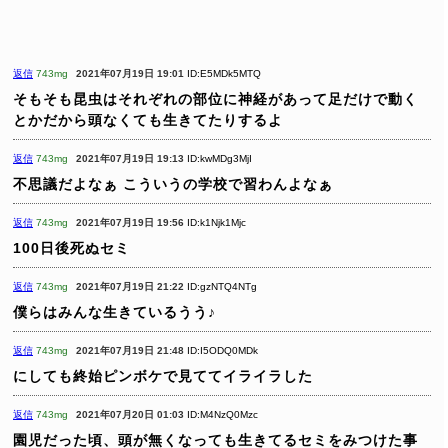
返信
743mg
2021年07月19日 19:01
ID:E5MDk5MTQ
そもそも昆虫はそれぞれの部位に神経があって足だけで動く
とかだから頭なくても生きてたりするよ
返信
743mg
2021年07月19日 19:13
ID:kwMDg3MjI
不思議だよなぁ
こういうの学校で習わんよなぁ
返信
743mg
2021年07月19日 19:56
ID:k1Njk1Mjc
100日後死ぬセミ
返信
743mg
2021年07月19日 21:22
ID:gzNTQ4NTg
僕らはみんな生きているうう♪
返信
743mg
2021年07月19日 21:48
ID:I5ODQ0MDk
にしても終始ピンボケで見ててイライラした
返信
743mg
2021年07月20日 01:03
ID:M4NzQ0Mzc
園児だった頃、頭が無くなっても生きてるセミをみつけた事