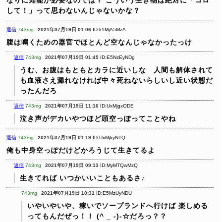
して！」って思わないんじゃないかな？
返信
743mg
2021年07月19日 01:06
ID:k1MjA5MzA
腹は鳴くための器官でほとんど空なんじゃなかったっけ
返信
743mg
2021年07月19日 01:45
ID:E5NzEyNDg
うむ、お腹はもともとカラに近いしな 人間も解体されて
も血液さえ漏れなければ中々死ねないらしいし近い状態だ
ったんだろ
返信
743mg
2021年07月19日 11:16
ID:UxMjgxODE
泣き声がデカいやつほど頭空っぽってことやね
返信
743mg
2021年07月19日 01:19
ID:UxMjkyNTQ
俺も中身空っぽだけどかろうじて生きてるよ
返信
743mg
2021年07月19日 09:13
ID:MyMTQwMzQ
生きてれば いつかいいこともあるさ♪
743mg
2021年07月19日 10:31
ID:E5MzUyNDU
いやいやいや、稼いでソープランドへ行けば
楽しめる
ってもんだぜっ！！ (^ _ -)-☆だろっ？？