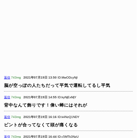
返信
743mg
2021年07月19日 13:50
ID:MwODcyNjI
脳が空っぽの人たちだって平気で運転してるし平気
返信
743mg
2021年07月19日 14:55
ID:kyNjExMjY
背中なんて飾りです！偉い蝉にはそれが
返信
743mg
2021年07月19日 16:16
ID:k4NzQ1NDY
ピントが合ってなくて頭が痛くなる
返信
743mg
2021年07月19日 16:44
ID:c5MTk3NzU