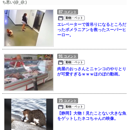
ち悪い(@_@;)
87
コメント
動物・ペット
エレベーターで首吊りになるところだ
ったポメラニアンを救ったスーパーヒ
ーロー。
91
コメント
動物・ペット
肉屋のおっさんとニャンコのやりとり
が可愛すぎるｗｗｗほのぼの動画。
75
コメント
動物・ペット
【静岡】大物！見たことない大きな魚
をゲットしたネコちゃんの映像。