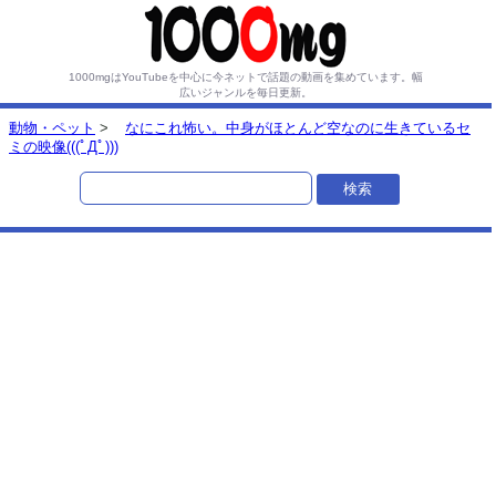
1000mgはYouTubeを中心に今ネットで話題の動画を集めています。
幅
広いジャンルを毎日更新。
動物・ペット
>
なにこれ怖い。中身がほとんど空なのに生きているセ
ミの映像(((ﾟДﾟ)))