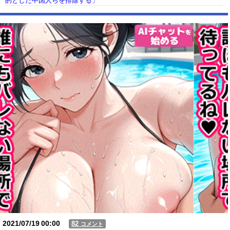
的とした中国人らを排除する」
【動画】USJの禁止エリアに子どもたちが続々乱入 → スタッフが注意し
ても止まらない事態に
Powered by livedoor 相互RSS
2021/07/19
00:00
82
コメント