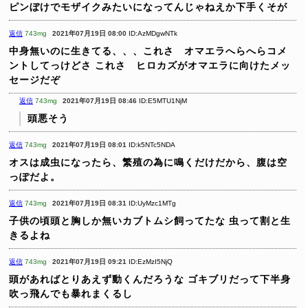
ピンぼけでモザイクみたいになってんじゃねえか下手くそが
返信
743mg
2021年07月19日 08:00
ID:AzMDgwNTk
中身無いのに生きてる、、、これさ オマエラへらへらコメ
ントしてっけどさ
これさ ヒロカズがオマエラに向けたメッ
セージだぞ
返信
743mg
2021年07月19日 08:46
ID:E5MTU1NjM
頭悪そう
返信
743mg
2021年07月19日 08:01
ID:k5NTc5NDA
オスは成虫になったら、繁殖の為に鳴くだけだから、腹は空
っぽだよ。
返信
743mg
2021年07月19日 08:31
ID:UyMzc1MTg
子供の頃頭と胸しか無いカブトムシ飼ってたな
虫って割と生
きるよね
返信
743mg
2021年07月19日 09:21
ID:EzMzI5NjQ
頭があればとりあえず動くんだろうな
ゴキブリだって下半身
吹っ飛んでも暴れまくるし