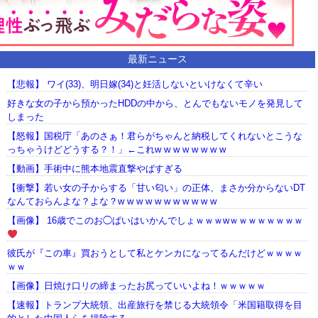
最新ニュース
【悲報】 ワイ(33)、明日嫁(34)と妊活しないといけなくて辛い
好きな女の子から預かったHDDの中から、とんでもないモノを発見して
しまった
【怒報】国税庁「あのさぁ！君らがちゃんと納税してくれないとこうな
っちゃうけどどうする？！」←これw w w w w w w w
【動画】手術中に熊本地震直撃やばすぎる
【衝撃】若い女の子からする「甘い匂い」の正体、まさか分からないDT
なんておらんよな？よな？w w w w w w w w w w w
【画像】 16歳でこのお◯ぱいはいかんでしょｗｗｗwｗｗｗｗｗｗｗｗ
彼氏が『この車』買おうとして私とケンカになってるんだけどｗｗｗｗ
ｗｗ
【画像】日焼け口リの締まったお尻っていいよね！ｗｗｗｗｗ
【速報】トランプ大統領、出産旅行を禁じる大統領令「米国籍取得を目