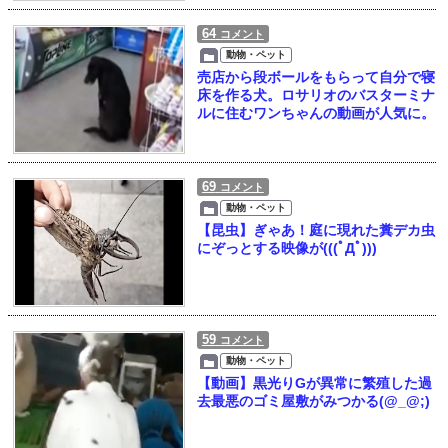
64
コメント
動物・ペット
売店から段ボールをもらって自分で寝
床を作る犬。ロサリオのバスターミナ
ルに住むワンちゃんの動画が人気に。
69
コメント
動物・ペット
【昆虫】ぎゃあ！庭に現れた糞デカ虫
にぞっとする映像が(((ﾟДﾟ)))
59
コメント
動物・ペット
【動画】黒光りGが異常に繁殖した過
去最悪のゴミ屋敷がみつかる(@_@;)