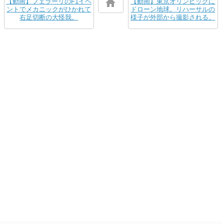
【動画】フェラーリのF1イベ
【動画】東京オリンピックに
ントでメカニックがひかれて
ドローン地球。リハーサルの
右足切断の大怪我。
様子が外部から撮影される。