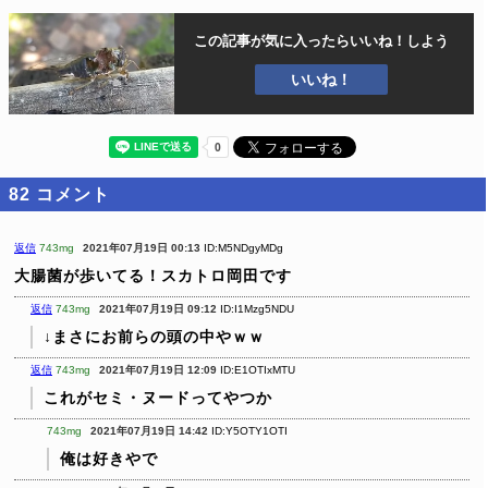
この記事が気に入ったら
いいね！しよう
いいね！
82
コメント
返信
743mg
2021年07月19日 00:13
ID:M5NDgyMDg
大腸菌が歩いてる！スカトロ岡田です
返信
743mg
2021年07月19日 09:12
ID:I1Mzg5NDU
↓まさにお前らの頭の中やｗｗ
返信
743mg
2021年07月19日 12:09
ID:E1OTIxMTU
これがセミ・ヌードってやつか
743mg
2021年07月19日 14:42
ID:Y5OTY1OTI
俺は好きやで