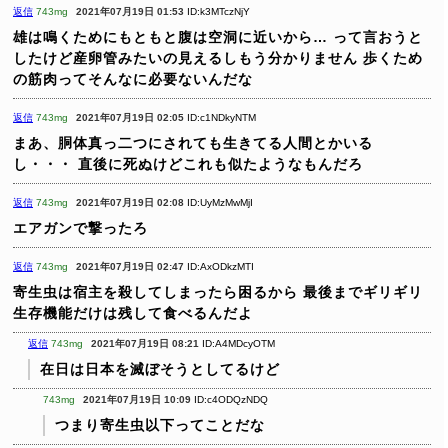
返信
743mg
2021年07月19日 01:53
ID:k3MTczNjY
雄は鳴くためにもともと腹は空洞に近いから…
って言おうと
したけど産卵管みたいの見えるしもう分かりません
歩くため
の筋肉ってそんなに必要ないんだな
返信
743mg
2021年07月19日 02:05
ID:c1NDkyNTM
まあ、胴体真っ二つにされても生きてる人間とかいる
し・・・
直後に死ぬけどこれも似たようなもんだろ
返信
743mg
2021年07月19日 02:08
ID:UyMzMwMjI
エアガンで撃ったろ
返信
743mg
2021年07月19日 02:47
ID:AxODkzMTI
寄生虫は宿主を殺してしまったら困るから
最後までギリギリ
生存機能だけは残して食べるんだよ
返信
743mg
2021年07月19日 08:21
ID:A4MDcyOTM
在日は日本を滅ぼそうとしてるけど
743mg
2021年07月19日 10:09
ID:c4ODQzNDQ
つまり寄生虫以下ってことだな