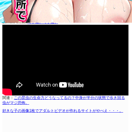
Zombie cicada
（予備）
（予備）
関連：
この昆虫の生命力どうなってるの？中身が半分の状態で歩き回る
虫がマジ恐怖。
好きな子の画像1枚でアダルトビデオが作れるサイトがやべえ・・・。