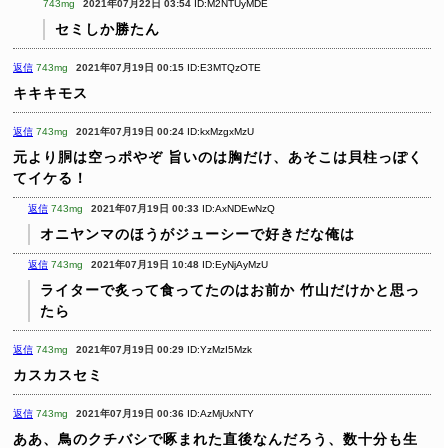
743mg
2021年07月22日 03:54
ID:M2NTUyMDE
セミしか勝たん
返信
743mg
2021年07月19日 00:15
ID:E3MTQzOTE
キキキモス
返信
743mg
2021年07月19日 00:24
ID:kxMzgxMzU
元より胴は空っポやぞ
旨いのは胸だけ、あそこは貝柱っぽく
てイケる！
返信
743mg
2021年07月19日 00:33
ID:AxNDEwNzQ
オニヤンマのほうがジューシーで好きだな俺は
返信
743mg
2021年07月19日 10:48
ID:EyNjAyMzU
ライターで炙って食ってたのはお前か
竹山だけかと思っ
たら
返信
743mg
2021年07月19日 00:29
ID:YzMzI5Mzk
カスカスセミ
返信
743mg
2021年07月19日 00:36
ID:AzMjUxNTY
ああ、鳥のクチバシで啄まれた直後なんだろう、数十分も生