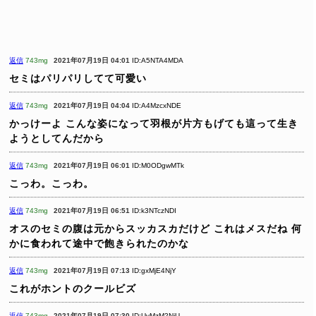
返信
743mg
2021年07月19日 04:01
ID:A5NTA4MDA
セミはパリパリしてて可愛い
返信
743mg
2021年07月19日 04:04
ID:A4MzcxNDE
かっけーよ
こんな姿になって羽根が片方もげても這って生き
ようとしてんだから
返信
743mg
2021年07月19日 06:01
ID:M0ODgwMTk
こっわ。こっわ。
返信
743mg
2021年07月19日 06:51
ID:k3NTczNDI
オスのセミの腹は元からスッカスカだけど
これはメスだね
何
かに食われて途中で飽きられたのかな
返信
743mg
2021年07月19日 07:13
ID:gxMjE4NjY
これがホントのクールビズ
返信
743mg
2021年07月19日 07:30
ID:UyMzM2NjU