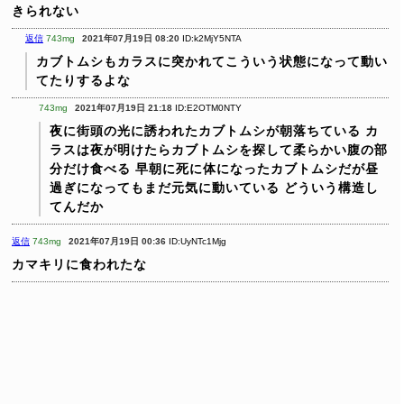
きられない
返信
743mg
2021年07月19日 08:20
ID:k2MjY5NTA
カブトムシもカラスに突かれてこういう状態になって動い
てたりするよな
743mg
2021年07月19日 21:18
ID:E2OTM0NTY
夜に街頭の光に誘われたカブトムシが朝落ちている
カ
ラスは夜が明けたらカブトムシを探して柔らかい腹の部
分だけ食べる
早朝に死に体になったカブトムシだが昼
過ぎになってもまだ元気に動いている
どういう構造し
てんだか
返信
743mg
2021年07月19日 00:36
ID:UyNTc1Mjg
カマキリに食われたな