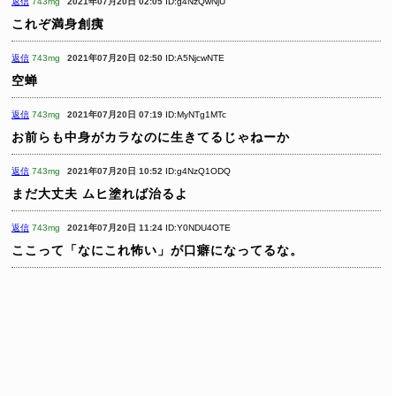
返信
743mg
2021年07月20日 02:05
ID:g4NzQwNjU
これぞ満身創痍
返信
743mg
2021年07月20日 02:50
ID:A5NjcwNTE
空蝉
返信
743mg
2021年07月20日 07:19
ID:MyNTg1MTc
お前らも中身がカラなのに生きてるじゃねーか
返信
743mg
2021年07月20日 10:52
ID:g4NzQ1ODQ
まだ大丈夫
ムヒ塗れば治るよ
返信
743mg
2021年07月20日 11:24
ID:Y0NDU4OTE
ここって「なにこれ怖い」が口癖になってるな。