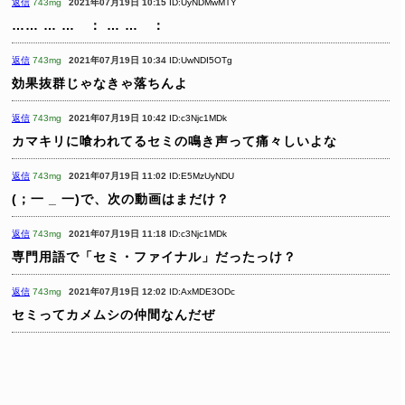
返信
743mg
2021年07月19日 10:15
ID:UyNDMwMTY
……
…
… ：
…
… ：
返信
743mg
2021年07月19日 10:34
ID:UwNDI5OTg
効果抜群じゃなきゃ落ちんよ
返信
743mg
2021年07月19日 10:42
ID:c3Njc1MDk
カマキリに喰われてるセミの鳴き声って痛々しいよな
返信
743mg
2021年07月19日 11:02
ID:E5MzUyNDU
(；一 _ 一)で、次の動画はまだけ？
返信
743mg
2021年07月19日 11:18
ID:c3Njc1MDk
専門用語で「セミ・ファイナル」だったっけ？
返信
743mg
2021年07月19日 12:02
ID:AxMDE3ODc
セミってカメムシの仲間なんだぜ