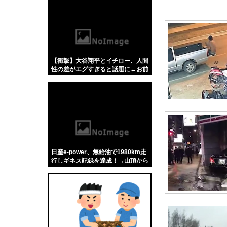
【悲報】「蕎麦」とか
【4/4】嫁が浮気を
【盗撮】 日本の花嫁
【驚愕】名作『幽遊白
【衝撃】大谷翔平とイチロー、人間
口を開けたマッコウク
性の差がエグすぎると話題に←お前
【超悲報】明日花キラ
らコレ見てどう思う？？？？？？
絵師「このイラストを
海外「全部日本の真似
ウクライナがモスクワ
【今はやってない】審
山崎怜奈のファンクラ
日産e-power、無給油で1980km走
西武・小島大河「1失
行しギネス記録を達成！→山頂から
下ってるだけでした…
【画像】 テレ朝の気
大谷の元通訳・水原受
【滋賀】「琵琶湖三市
【では世界の一流は？