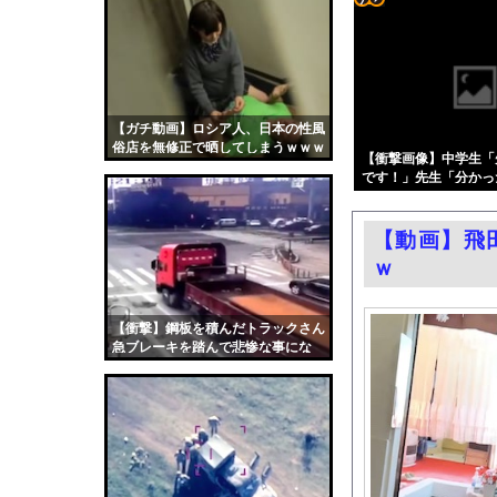
【原爆の日】被爆語り
コテ
【愛知】溺れかけた小学
リン
【画像】AIレベルの
- 固
なぜフランス人はこれ
定リ
【ガチ動画】ロシア人、日本の性風
テスラ、26年中に日
俗店を無修正で晒してしまうｗｗｗ
ンク
【衝撃画像】中学生「
【画像】マツダが黒字
ｗｗ
です！」先生「分かっ
自動
【画像】みいちゃんと
ってしまうw w w w w 
更新
エロ漫画『黒髪女子をと
【動画】飛
ツー
【第4弾】FANZA「
ｗ
ル
【悲報】テレ東の若手
元子役の紫堂るいの競
【衝撃】鋼板を積んだトラックさん
急ブレーキを踏んで悲惨な事にな
中国「大豪雨！」三峡
る。
職場の人妻と不倫をし
韓国国会、サッカー前
日本旅行キャンセルす
うちのネコが目の前に