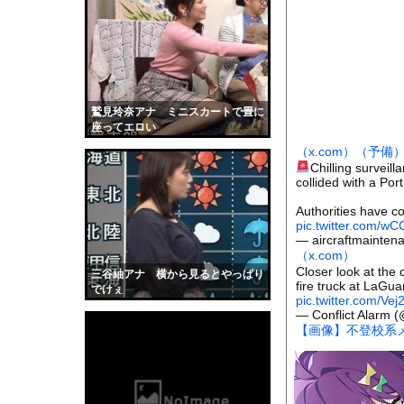
【巨乳画像】日本一告
【衝撃】ワイ、軽貨物
【画像】女さん「彼氏
【悲報】ASDワイ、
日本韓国台湾「少子化
鷲見玲奈アナ ミニスカートで畳に
座ってエロい
オフィスに入ってくる
（x.com）
（予備
海面水温が平年より2.
Chilling survei
collided with a Por
【画像】滋賀の可愛す
勢いよく放水している
Authorities have c
pic.twitter.com/w
【動画】ヒョウ2頭が
— aircraftmainten
（x.com）
【黒歴史】こういう昔
Closer look at the 
三谷紬アナ 横から見るとやっぱり
韓国人「安貞桓が韓国
fire truck at LaGuar
でけぇ
pic.twitter.com/Ve
ケンタッキーとか言う
— Conflict Alarm 
【画像】不登校系メ
【画像】このAVが性
【悲報】味噌ラーメン
【中国】男の子が爆竹