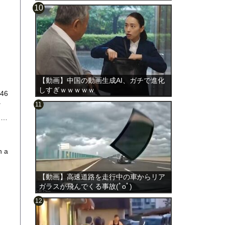
【動画】中国の動画生成AI、ガチで進化
しすぎｗｗｗｗｗ
646
.
s,…
h a
【動画】高速道路を走行中の車からリア
ガラスが飛んでくる事故(ﾟoﾟ)