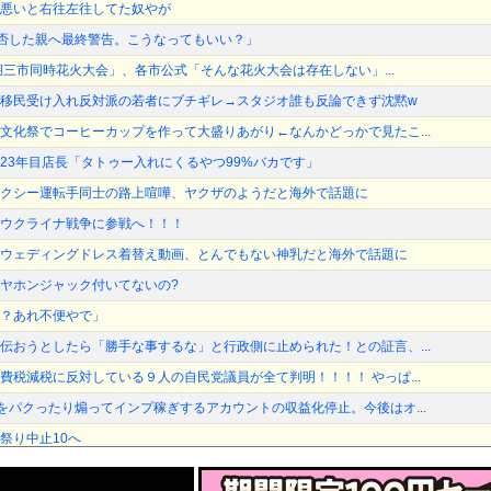
悪いと右往左往してた奴やが
加拒否した親へ最終警告。こうなってもいい？」
琶湖三市同時花火大会」、各市公式「そんな花火大会は存在しない」...
移民受け入れ反対派の若者にブチギレ→スタジオ誰も反論できず沈黙w
文化祭でコーヒーカップを作って大盛りあがり←なんかどっかで見たこ...
23年目店長「タトゥー入れにくるやつ99%バカです」
クシー運転手同士の路上喧嘩、ヤクザのようだと海外で話題に
ウクライナ戦争に参戦へ！！！
ウェディングドレス着替え動画、とんでもない神乳だと海外で話題に
ヤホンジャック付いてないの?
？あれ不便やで」
伝おうとしたら「勝手な事するな」と行政側に止められた！との証言、...
費税減税に反対している９人の自民党議員が全て判明！！！！ やっぱ...
をパクったり煽ってインプ稼ぎするアカウントの収益化停止。今後はオ...
祭り中止10へ
伝おうとしたら「勝手な事するな」と行政側に止められた！との証言、...