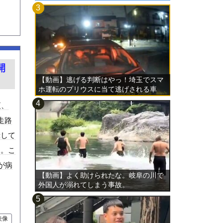
開
【動画】逃げる判断はやっ！埼玉でスマ
ホ運転のプリウスに当て逃げされる車
載。
夜、
走路
録して
す。こ
が病
【動画】よく助けられたな。岐阜の川で
外国人が溺れてしまう事故。
映像