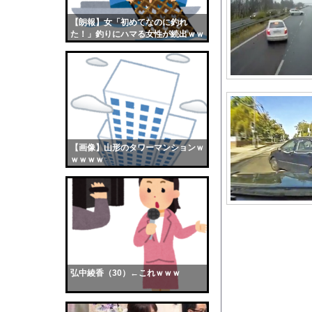
アメリカの共和党内で
【朗報】女「初めてなのに釣れ
【画像】おまえらくん
た！」釣りにハマる女性が続出ｗｗ
【画像】この女優さん
ｗ
【朗報】齋藤飛鳥、前
【画像】おまえらこう
海外「日本よ、お前が
勇気を出して白人美女
10年もの間浮気して
【画像】山形のタワーマンションｗ
ｗｗｗｗ
ウクライナ侵攻以降、
【配信者】「金バエ」
【画像】女の子「危機
私「ちょっと、人の家
【悲報】高樹沙耶のア
【画像】日焼け口リの
弘中綾香（30）←これｗｗｗ
【衝撃】日本は核を持
【マジかよ】野獣先輩