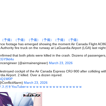
白された黒嵜菜々子、おっぱい水着グラビアがエッチすぎるwwwww...
ドライバーという職業を知るｗｗｗｗｗ
が強制わいせつで捕まって謝罪の手紙が来た」ﾊﾟｼｬｯ
他人を怒らせすぎてどんな優しそうな人の怒り顔も余裕で想像できるよ...
です」←わかる 中国北朝鮮「少子化です」←強権国家でも止められな...
男が変なポーズをしていた。なんで？ → こういうことでした…
）
（予備）
（予備）
（予備）
（予備）
（予備）
（予備）
6℃高い異常事態！ 観測史上最強クラスの「スーパーエルニーニョ...
llance footage has emerged showing the moment Air Canada Flight AC8
t Authority fire truck on the runway at LaGuardia Airport (LGA) last night
ぎる学生さん、甲子園で発見される
ところに顔面から突っ込む女性
onfirmed that both pilots were killed in the crash. Dozens of passenger
CCGY9kt4o
木に登って激しい戦い
ancengineer (@airmainengineer)
March 23, 2026
の大学ヤリサーの流出エロ動画（顔出し）が一番抜ける
destroyed cockpit of the Air Canada Express CRJ-900 after colliding wit
代表に激怒！『惨憺たる結果、徹底的な刷新が必要だ』と監督や協会を...
dia Airport. 2 killed. Over a dozen injured.
j2iQ1W0P
唐揚げ屋ｗｗｗｗｗ
(@ConflictAlarm)
March 23, 2026
スガキYouTuberｗｗｗｗｗｗｗｗｗｗｗｗｗｗｗｗｗ
癖ブッ刺さりで精子ドクドク作られるわｗｗｗｗ
で行列、出来ない
に点火 マンホールが爆発しふた吹き飛ぶ