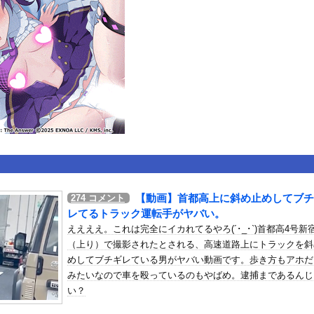
いうＡＶ女優ｗｗｗｗｗｗｗｗｗｗw
ックのり入れたけど出てこないの！！
オフロードレースのコース設計が絶対におかしい（笑）
or 相互RSS
g
が管理しています。 RSS設定 更新順130件まで。それ以降の古いも
【動画】首都高上に斜め止めしてブチ
274
コメント
レてるトラック運転手がヤバい。
ええええ。これは完全にイカれてるやろ(´･_･`)首都高4号新
（上り）で撮影されたとされる、高速道路上にトラックを斜
めしてブチギレている男がヤバい動画です。歩き方もアホだ
みたいなので車を殴っているのもやばめ。逮捕まであるんじ
い？