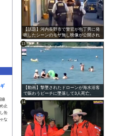
【話題】河内長野市で警官が包丁男に発
砲したシーンのモザ無し映像が公開され
る。
のは表
ギ
【動画】撃墜されたドローンが海水浴客
で賑わうビーチに墜落して3人死亡。
宿線
め止
し缶
ゃな