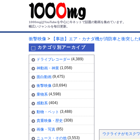
1000mgはYouTubeを中心に今ネットで話題の動画を集めています。
幅広いジャンルを毎日更新。
>
衝撃映像
【事故】エア・カナダ機が消防車と衝突した
カテゴリ別アーカイブ
(4,389)
ドライブレコーダー
(1,058)
神動画・神業
(9,475)
面白動画
(10,694)
衝撃映像
(4,598)
乗物系
(404)
感動系
(3,488)
動物・ペット
(308)
貴重映像・歴史
(85)
画像・写真
ウクライナがモスクワ
(3,553)
ニュース・その他