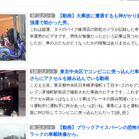
いう自炊最強のメシｗｗｗｗｗｗｗｗ
している。私の知らないスマホで連絡を取り合い、日中会ったりしてい...
【動画】大事故に遭遇するも神がかり
47
コメント
のウェディングドレス着替え動画、とんでもない神乳だと海外で話題に
強運で助かった男。
書』が凄すぎる！！ 幽遊白書（全19巻）←これ…もしかして…
これは超運。タイのバイク修理店の防犯カメラが記録した奇
幸運男のビデオです。男性が無傷だったという記事は見つか
ジラが正面から接近、素手で頭を押し返すダイバー「まだ子どもで、変...
したが、車の人たちがどうなったかの情報はありませんでし
ラさん、専門家からあまりにも非情な一言を告げられる
描く過程をタイムラプスで動画にしました！」→とんでもないものが映...
だったのか…」 日本の普通のテレビ番組が最新SNSの数十年先を行...
東京中央区でコンビニに突っ込んだ車
130
コメント
に向けて初の弾道ミサイルを発射か？！
さらにアクセルを踏み込んでいる動画
判への性接待疑惑…大韓サッカー協会が声明「現在は一切発生していな...
こえええ音。東京都中央区日本橋茅場町１丁目９−２のセブ
ブ、新たに入会すると会員番号3700台後半になる模様wwwww
レブン茅場町駅前店で撮影された事故のビデオです。これず
点で負け投手にするのは野手として良くない」
アクセル踏みっぱなしという事はブレーキの踏み間違いとい
り運転中に運転手に何かあったっぽいね。乗客によると運転
象予報士さん、意外と小さかった
急に叫び出してコンビニに突っ込んだんだって(@_@;)
刑者、24年の韓国遠征に「なんでドジャースが韓国に？」「日本なら...
同時花火」開催中止を発表 今後の対応は「法的専門家への相談を行い...
【動画】ブラックアイスバーンの恐怖
56
コメント
】仕事終わりにホットミルクを飲むのは三流。瞑想するのは二流
ラックの車載映像から。