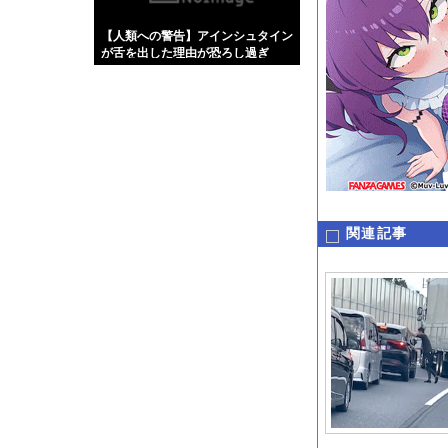
【画像】伊藤舞雪とか
【人類への警告】アインシュタイン
【緊急】肛門にスティ
が舌を出した理由が恐ろし過ぎ
お知らせ
た・・・
【動画】世界一過酷な
Powered by livedo
1000m
このページは
示されません。
関連記事