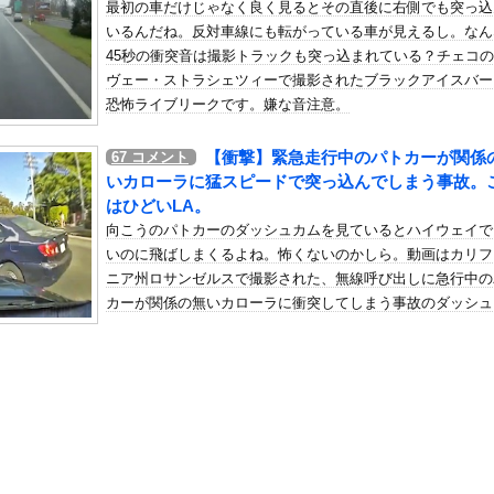
最初の車だけじゃなく良く見るとその直後に右側でも突っ込
ブリトー内戦が勃発ｗｗｗｗｗｗｗ
いるんだね。反対車線にも転がっている車が見えるし。なん
の机がこの女の子の椅子にされてたらｗｗｗ
45秒の衝突音は撮影トラックも突っ込まれている？チェコ
、可愛すぎる
ヴェー・ストラシェツィーで撮影されたブラックアイスバー
屈みで完全に見えてる動画が拡散されてしまう…
恐怖ライブリークです。嫌な音注意。
いう地雷系の女子高生って好きじゃないの？
【衝撃】緊急走行中のパトカーが関係
67
コメント
ナンバーワンだ」 熊本地震直後の日本の対応のスピードに世界が衝撃
いカローラに猛スピードで突っ込んでしまう事故。
にチン凸したアジア人短小男
、爆笑されてしまうｗｗｗ
はひどいLA。
た嫁。まさかと思い長男のDNA鑑定をするがいいな？と問うと、元嫁...
向こうのパトカーのダッシュカムを見ているとハイウェイで
いのに飛ばしまくるよね。怖くないのかしら。動画はカリフ
ロシア軍兵士のHIV感染が2000％急増…ウクライナメディア！
ニア州ロサンゼルスで撮影された、無線呼び出しに急行中の
のSNS更新が1週間途絶え、様々な憶測が飛び交う。1週間ぶりの投...
カーが関係の無いカローラに衝突してしまう事故のダッシュ
管理フォーーーーム！！！」
です。この事故でカローラの運転手が重傷(´･_･`)
の金庫触らないでよ！」キチママ『そこに金庫があったから、開けてみ...
ニソン盆踊り批判「日本は品格落ちた」で大論争！過去の大麻発言にも...
締まったお尻っていいよね！ｗｗｗｗｗ
つべきだと思う人集合ｗｗｗｗｗｗｗｗｗｗ
、なぜか見つからない…現在も消息不明