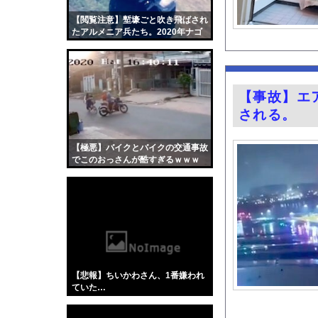
【お前らも気をつけよ
【閲覧注意】塹壕ごと吹き飛ばされ
【朗報】秋田県、オイ
たアルメニア兵たち。2020年ナゴ
ルノ・カラバフ紛争の空爆映像まと
ピンクナンバー原付の
め。
【朗報】むちむち女子
【長野】安曇野市と大
【事故】エ
萌え萌え可愛いグラド
される。
焼き鳥屋さんで鳥刺し
靖国神社、コスプレ軍
【極悪】バイクとバイクの交通事故
でこのおっさんが酷すぎるｗｗｗ
【画像】イオンでカッ
齋藤陽アナ ベルトで
『薬屋のひとりごと』
ガチの釣り初心者なん
井上晴美、乳首ヘアヌ
【Xの車窓から】オー
【悲報】ちいかわさん、1番嫌われ
【衝撃】「かわいい虫
ていた…
「アメリカのヤンキー