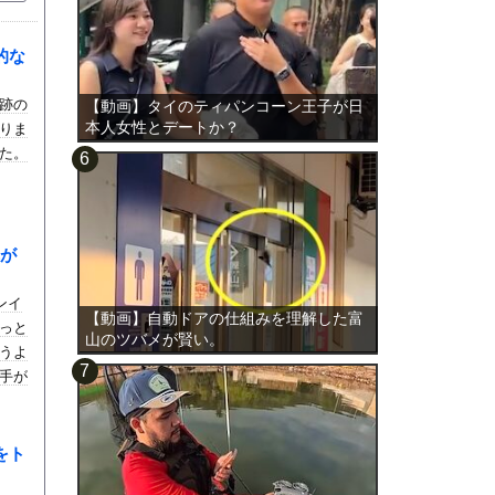
的な
跡の
【動画】タイのティパンコーン王子が日
本人女性とデートか？
りま
た。
が
ンイ
【動画】自動ドアの仕組みを理解した富
っと
山のツバメが賢い。
うよ
手が
をト