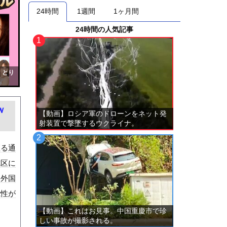
24時間
1週間
1ヶ月間
24時間の人気記事
！とり
ｗ
【動画】ロシア軍のドローンをネット発
射装置で撃墜するウクライナ。
座る通
成区に
を外国
能性が
【動画】これはお見事。中国重慶市で珍
しい事故が撮影される。