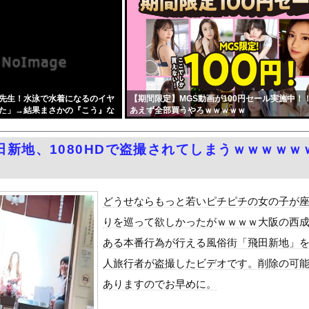
部80代おじいちゃん、中学生に「核を持たないで日本を守れますか？...
生の息子を助けようと…40歳父親が溺れ死亡 家族3人で川遊びに...
綺麗すぎるプロポーズ花火が打ち上がる
ほど日本が好きなのか？…中国ネット「中国と北朝鮮を除いて日本が好...
本の納車拠点を6割増 販売急増による混乱収拾へ
先生！水泳で水着になるのイヤ
【期間限定】MGS動画が100円セール実施中！
転換！！CX-5がバカ売れｗｗｗｗｗｗ
た」→結果まさかの『こう』な
あえず全部買うやろｗｗｗｗｗ
山田さん、日本の警察なめすぎで炎上ｗｗｗｗwｗｗｗｗｗｗｗｗｗ
w w
にかく愛でたい』をrawやhitomiを使わずに無料で読む方法...
田新地、1080HDで盗撮されてしまうｗｗｗｗｗ
50％OFFキャンペーン」開催！遂に明日10時まで！まだ間に合...
女子アナ「国民が勝手に我々取材陣にカメラを向けるな！」→何様のつ...
泳水着おっぱいポロリ具合がエロい
どうせならもっと若いピチピチの女の子が
ダム「基礎部分破損」中国「全力放流！」台風13号「中国上陸予測」...
りを巡って欲しかったがｗｗｗｗ大阪の西
て、ついに、、、
ある本番行為が行える風俗街「飛田新地」
代表監督を追及「なぜ負けたのか」
人旅行者が盗撮したビデオです。削除の可
べきか…1万年ぶり史上最大級の火山の兆し＝韓国の反応
ありますのでお早めに。
いた。私が上に物を投げるフリをする → 猫はこうなります…