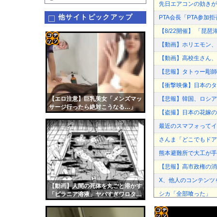
先日エアコンの効きが
他サイトピックアップ
PTA会長「PTA参
【8/22開催】 「琵
【動画】ホリエモン、
コテ
【動画】高校生さん、
リン
【悲報】タトゥー彫師
- 固
【衝撃映像】日本のタ
定リ
【エロ注意】巨乳美女「メンズマッ
【悲報】韓国、ロシア
ンク
サージ行ったら絶対こうなる…」
【盗撮】日本の花嫁の
（動画あり）
自動
最近のスマフォってイ
更新
さんま「どこでもドア
ツー
熊本避難所で大工が手
ル
【悲報】高市政権の消
X、他人のコンテンツ
【動画】人間の死体を丸ごと溶かす
シカ「全部喰った」 
「ピラニア溶液」ヤバすぎワロタ…
熊本避難所で大工が手