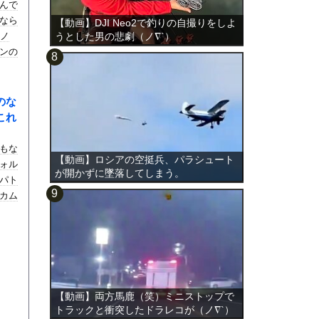
んで
なら
【動画】DJI Neo2で釣りの自撮りをしよ
のノ
うとした男の悲劇（ノ∇`）
ンの
のな
これ
もな
【動画】ロシアの空挺兵、パラシュート
ォル
が開かずに墜落してしまう。
パト
カム
【動画】両方馬鹿（笑）ミニストップで
トラックと衝突したドラレコが（ノ∇`）