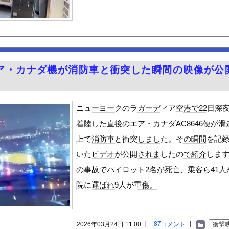
うな！】ガールズバンドのボーカルさん、客席ダイブした結果『こう』...
ルマネーが転がり込んでガチで東北最強へｗｗｗｗｗｗｗｗｗｗｗｗ
マナーの悪さは異常
バレー選手さん、脱いでしまう
町市で土砂崩落 山中の道路が寸断 宿泊客や登山客など計400人近...
ア・カナダ機が消防車と衝突した瞬間の映像が公
ル佐々木萌香のエロ尻を堪能する旅行に行きたいよな！
を食べた結果・・・
装を禁止へ・・・
ニューヨークのラガーディア空港で22日深
プヌードル詰め放題開催中www
着陸した直後のエア・カナダAC8646便が滑
締め付けられる胸元！！【GIF動画あり】
上で消防車と衝突しました。その瞬間を記
30話感想 診療所の女官からの呼び出し！水晶宮大荒れ！
いたビデオが公開されましたので紹介しま
やが、始めるまでのロードマップ教えてくれ
の事故でパイロット2名が死亡、乗客ら41人
ードや濡れ場おっぱいがエロ過ぎる！人生最後のラスト写真集、最高！...
院に運ばれ9人が重傷。
ビスかと思ったら野生の炊飯器で草 ほか
」ランキング、ついに発表される
がアジア人にケンカを売った結果ｗｗｗ」 ほか
87
2026年03月24日 11:00 ┃
コメント
┃
衝撃