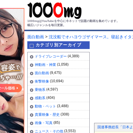
1000mgはYouTubeを中心に今ネットで話題の動画を集めています。
幅広いジャンルを毎日更新。
>
面白動画
沈没船でオハヨウゴザイマース。寝起きイタ
カテゴリ別アーカイブ
(4,389)
ドライブレコーダー
(1,058)
神動画・神業
(9,475)
面白動画
(10,694)
衝撃映像
(4,597)
乗物系
(404)
感動系
(3,488)
動物・ペット
(308)
貴重映像・歴史
(85)
画像・写真
国連事務総長「日本よ
(3,553)
ニュース・その他