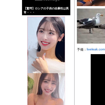
【画像】伊藤舞雪とか
【驚愕】ロシアの子供の凶暴性は異
【緊急】肛門にスティ
常・・・
お知らせ
【珍事】サッカーの試
Powered by livedo
liveleak.com
1000m
このページは
予備：
示されません。