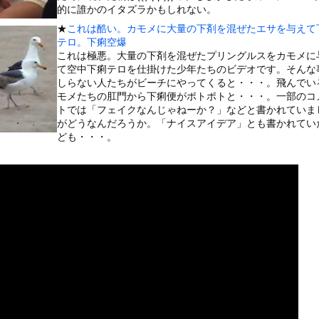
いうＡＶ女優ｗｗｗｗｗｗｗｗｗｗw
的に誰かのイタズラかもしれない。
ックのり入れたけど出てこないの！！
★
これは酷い。カモメに大量の下剤を混ぜたエサを与えて
テロ。下痢空爆
これは極悪。大量の下剤を混ぜたプリングルスをカモメに
合が原因で交通事故が起きてしまう。
て空中下痢テロを仕掛けた少年たちのビデオです。そんな
しらない人たちがビーチにやってくると・・・。飛んでい
モメたちの肛門から下痢便がポトポトと・・・。一部のコ
トでは「フェイクなんじゃねーか？」などと書かれていま
がどうなんだろうか。「ナイスアイデア」とも書かれてい
or 相互RSS
ども・・・。
g
が管理しています。 RSS設定 更新順130件まで。それ以降の古いも