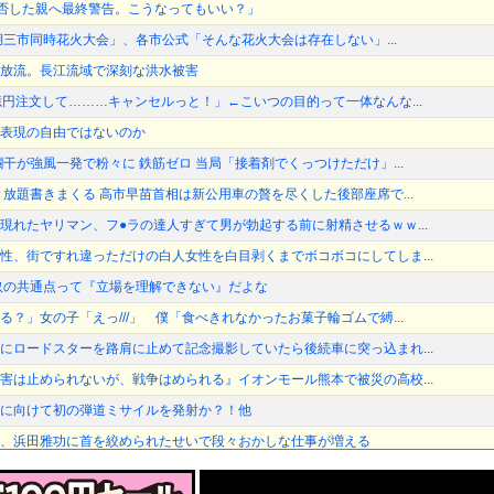
加拒否した親へ最終警告。こうなってもいい？」
琶湖三市同時花火大会」、各市公式「そんな花火大会は存在しない」...
放流。長江流域で深刻な洪水被害
億円注文して………キャンセルっと！」←こいつの目的って一体なんな...
表現の自由ではないのか
干が強風一発で粉々に 鉄筋ゼロ 当局「接着剤でくっつけただけ」...
き放題書きまくる 高市早苗首相は新公用車の贅を尽くした後部座席で...
現れたヤリマン、フ●ラの達人すぎて男が勃起する前に射精させるｗｗ...
性、街ですれ違っただけの白人女性を白目剥くまでボコボコにしてしま...
奴の共通点って『立場を理解できない』だよな
？」女の子「えっ///」 僕「食べきれなかったお菓子輪ゴムで縛...
にロードスターを路肩に止めて記念撮影していたら後続車に突っ込まれ...
害は止められないが、戦争はめられる』イオンモール熊本で被災の高校...
に向けて初の弾道ミサイルを発射か？！他
、浜田雅功に首を絞められたせいで段々おかしな仕事が増える
に向けて初の弾道ミサイルを発射か？！