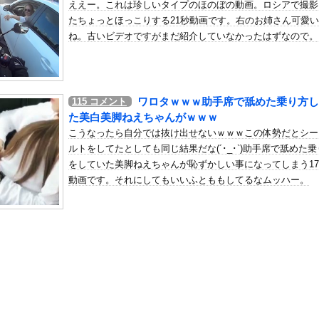
ええー。これは珍しいタイプのほのぼの動画。ロシアで撮影
「タトゥー入れてる奴は全員バカです」「すごい民度低い」
たちょっとほっこりする21秒動画です。右のお姉さん可愛い
の机がこの女の子の椅子にされてたらｗｗｗ
ね。古いビデオですがまだ紹介していなかったはずなので。
、可愛すぎる
屈みで完全に見えてる動画が拡散されてしまう…
いう地雷系の女子高生って好きじゃないの？
ワロタｗｗｗ助手席で舐めた乗り方し
115
コメント
ナンバーワンだ」 熊本地震直後の日本の対応のスピードに世界が衝撃
た美白美脚ねえちゃんがｗｗｗ
にチン凸したアジア人短小男
、爆笑されてしまうｗｗｗ
こうなったら自分では抜け出せないｗｗｗこの体勢だとシー
た嫁。まさかと思い長男のDNA鑑定をするがいいな？と問うと、元嫁...
ルトをしてたとしても同じ結果だな(´･_･`)助手席で舐めた
をしていた美脚ねえちゃんが恥ずかしい事になってしまう1
ロシア軍兵士のHIV感染が2000％急増…ウクライナメディア！
動画です。それにしてもいいふとももしてるなムッハー。
のSNS更新が1週間途絶え、様々な憶測が飛び交う。1週間ぶりの投...
管理フォーーーーム！！！」
の金庫触らないでよ！」キチママ『そこに金庫があったから、開けてみ...
快楽責めしたいｗｗｗｗｗ
フト、打撃に自信がある守備下手さんが使われまくるｗｗｗｗｗｗｗｗ...
パイぽっちゃり女さん、配信がヱ口すぎｗｗｗｗｗｗｗ
るおにぎり屋さん、裏でおっさんが握っていたｗｗｗｗｗｗｗｗｗｗｗ...