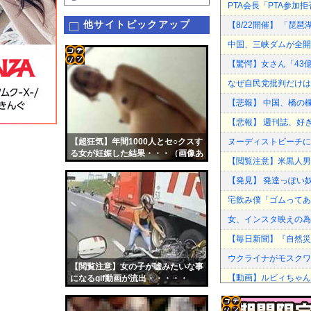
PTA会長「PTA参
他サイトピックアップ
【8/22開催】 「琵
中国、三峡ダムが全開
【驚愕】女さん「43
コテ
なぜ自民党批判だけは
リン
【悲報】 中国、橋の欄
- 固
【悲報】 週刊誌、好
定リ
【超狂気】年間1000人とセ○クスす
ヌーディストビーチに
ンク
る女が妊娠した結果・・・（画像あ
【閲覧注意】米黒人男
り）
自動
【発見】 発達っぽい
更新
宅飲み僕「ゴムってある
ツー
女、インスタ映えの為
ル
【毎日新聞】『自然災
ウクライナがモスクワ
【閲覧注意】女の子が嘘みたいな事
【動画】ルビィちゃん
になるgif動画が流出・・・・・
ウクライナがモスクワ