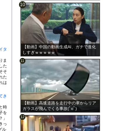
【動画】中国の動画生成AI、ガチで進化
イタ
しすぎｗｗｗｗｗ
りま
した
そそ
れた
れは
てき
【動画】高速道路を走行中の車からリア
と時
ガラスが飛んでくる事故(ﾟoﾟ)
子を
？」
きっ
グル