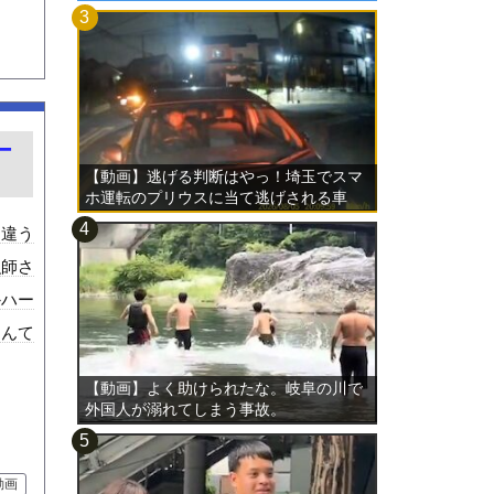
ー
【動画】逃げる判断はやっ！埼玉でスマ
ホ運転のプリウスに当て逃げされる車
載。
は違う
漁師さ
かハー
なんて
【動画】よく助けられたな。岐阜の川で
外国人が溺れてしまう事故。
動画