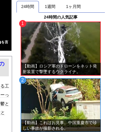
24時間
1週間
1ヶ月間
24時間の人気記事
論を言
の
【動画】ロシア軍のドローンをネット発
射装置で撃墜するウクライナ。
ある工
すーっ
。鬱と
性と
【動画】これはお見事。中国重慶市で珍
しい事故が撮影される。