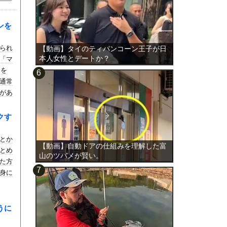
ンを
られ
【動画】タイのティパンコーン王子が日
本人女性とデートか？
「マ
ンを
通常
があ
0ユ
クす
とか
【動画】自動ドアの仕組みを理解した富
とめ
山のツバメが賢い。
た方
身に
うに
？