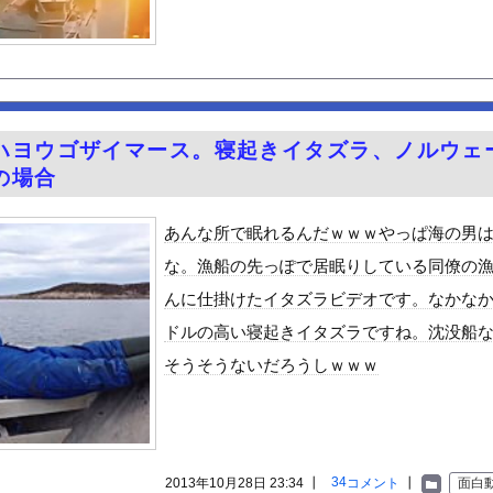
締め付けられる胸元！！【GIF動画あり】
「キモッ」と言われたお父さん、グレるｗｗｗｗｗｗｗ
入れられない男は器が小さい」
電動シート」に決まる・・・ｗ
ピーク 羽田空港、海外旅行客で混雑
ハヨウゴザイマース。寝起きイタズラ、ノルウェ
楽しむの？
の場合
かさん 離婚を提示
30話感想 診療所の女官からの呼び出し！水晶宮大荒れ！
あんな所で眠れるんだｗｗｗやっぱ海の男
祭り中止
な。漁船の先っぽで居眠りしている同僚の
て車関連の事故に遭遇した事がありません、これが保険に入る必要がな...
んに仕掛けたイタズラビデオです。なかな
ゆうかが７年ぶりに帰ってきたぞ！
ドルの高い寝起きイタズラですね。沈没船
やが、始めるまでのロードマップ教えてくれ
そうそうないだろうしｗｗｗ
ードや濡れ場おっぱいがエロ過ぎる！人生最後のラスト写真集、最高！...
ビスかと思ったら野生の炊飯器で草 ほか
」ランキング、ついに発表される
がアジア人にケンカを売った結果ｗｗｗ」 ほか
34
2013年10月28日 23:34 ┃
コメント
┃
面白