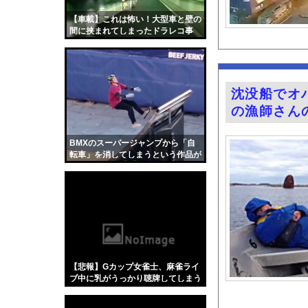
齋藤陽アナ ベルトで
【車載】これは怖い！大型車と壁の
【悲報】思春期の娘に
間に挟まれてしまったドラレコ事
故。
既婚女性「托卵を受け
車で要らない装備、「
夏休み出国ラッシュが
沈没船でオ
家系ラーメンって何を
の漁師さん
ひろゆきの妻・西村ゆ
『薬屋のひとりごと』
BMXのスーパージャンプから「自
転車」を消してしまうという作品が
シカ「全部喰った」 
面白い。
「私は何年も生きてい
お騒がせグラドル小倉
ガチの釣り初心者なん
井上晴美、乳首ヘアヌ
【Xの車窓から】オー
【悲報】Gカップ女雀士、麻雀ライ
【衝撃】「かわいい虫
ブ中に乳がうっかり聴牌してしまう
www
「アメリカのヤンキー