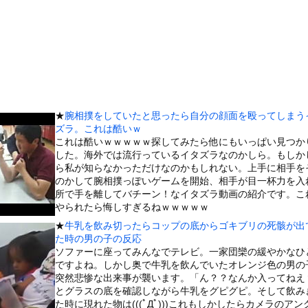
」 ワイ（全身麻酔に耐えて見せる！うおおおおおお！！！！）→
環境や毒親とのトラブルに悩む若者「大人に相談しても具体的に何もし...
6℃高い異常事態！ 観測史上最強クラスの「スーパーエルニーニョ...
見つかるｗｗｗｗｗ(※画像あり)
演説で“自党の大失態”を漏らした結果→党からブチギレられるww...
ぎる学生さん、甲子園で発見される
★
腕相撲をしていたと思ったら自分の顔面を殴ってしまう
ってる間に隠れてみた。…あれ？どこいった？ → 彼はチャンスを逃...
ズラ。これは酷いｗ
神スタイルアイドル、水着グラビアがエッチすぎるwwwww織莉叶、...
これは酷いｗｗｗｗｗ探してみたら他にもいっぱい見つか
した。海外では流行っているイタズラなのかしら。もしか
ところに顔面から突っ込む女性
ら私が知らなかっただけなのかもしれない。上手に相手を
木に登って激しい戦い
のかして腕相撲っぽいゲームを開始、相手が目一杯力を入
所で手を離してバチーン！なイタズラ動画の紹介です。こ
の大学ヤリサーの流出エロ動画（顔出し）が一番抜ける
やられたら悔しすぎるねｗｗｗｗｗ
代表に激怒！『惨憺たる結果、徹底的な刷新が必要だ』と監督や協会を...
★
牛乳を飲み切ったらコップの底からゴキブリの死骸が出
唐揚げ屋ｗｗｗｗｗ
た時の男の子の反応
ソファーに座ってみんなでテレビ。一家団欒の緩やかなひ
癖ブッ刺さりで精子ドクドク作られるわｗｗｗｗ
ですよね。しかし奥で牛乳を飲んでいたオレンジ色の男の
で行列、出来ない
突然悲惨な出来事が襲います。「ん？？なんか入ってねえ
とグラスの底を確認しながら牛乳をグピグピ。そして飲み
に点火 マンホールが爆発しふた吹き飛ぶ
た時に現れた物は(((ﾟДﾟ)))これもしかしたらカメラのアン