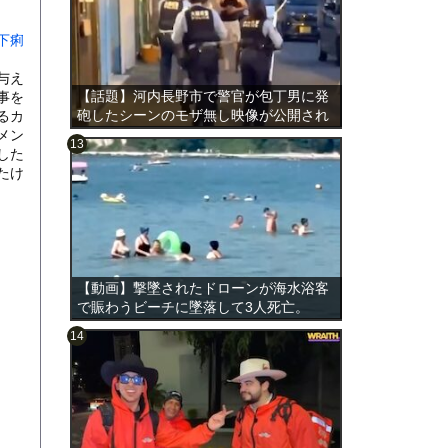
下痢
与え
【話題】河内長野市で警官が包丁男に発
事を
砲したシーンのモザ無し映像が公開され
るカ
る。
メン
した
たけ
のは表
【動画】撃墜されたドローンが海水浴客
で賑わうビーチに墜落して3人死亡。