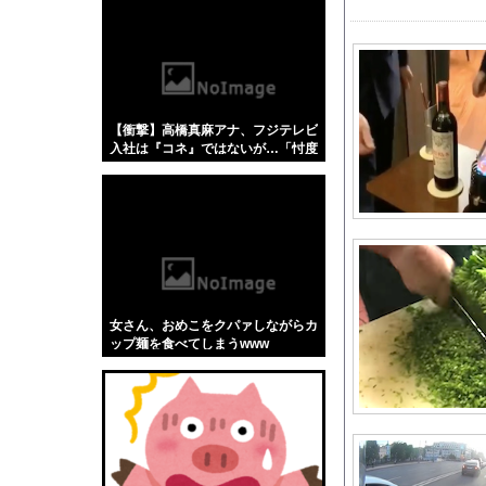
【悲報】「蕎麦」とか
【4/4】嫁が浮気を
元子役の紫堂るいの競
【悲報】赤ちゃんをゴ
【衝撃】高橋真麻アナ、フジテレビ
外国人「理解できない
入社は『コネ』ではないが…「忖度
【動画】 撮影走行でホ
じゃないですか？」←これw w w w
w w w w
【悲報】タトゥー擁護
おまえらスマホの「あ
【悲報】思春期の娘に
道の駅に野菜や果物出
2026スーパーフォー
女さん、おめこをクパァしながらカ
ウクライナがモスクワ
ップ麺を食べてしまうwww
【動画】うそでしょー
男が欲情した山﨑玲奈
究極神ゲー異世界転移R
【アクナイ】パピルス