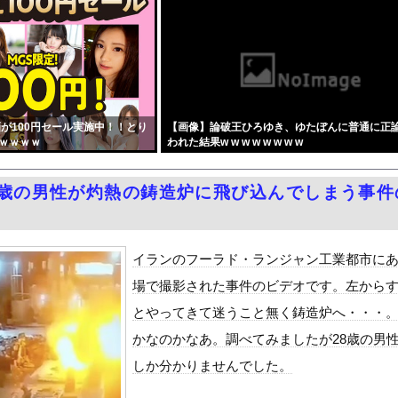
量刑7年の重さ、殺してしまい傷害致死罪を狙う方が量刑的には軽いと...
却のベルトファンが今なら4,980円ｗｗｗｗｗｗ
した自民党議員9人のリストが話題に、「岩屋はどこへ行った？」との...
町市で土砂崩落 山中の道路が寸断 宿泊客や登山客など計400人近...
女子アナ「国民が勝手に我々取材陣にカメラを向けるな！」→何様のつ...
が100円セール実施中！！とり
【画像】論破王ひろゆき、ゆたぼんに普通に正
、地上波番組で胸元ぱっくり・・・（※画像あり）
ｗｗｗｗ
われた結果w w w w w w w w
ーパー堀、ショートスリーパーでない事がバレてしまう・・・
泳水着おっぱいポロリ具合がエロい
8歳の男性が灼熱の鋳造炉に飛び込んでしまう事件
ィア「幻となった女性天皇。日本皇族に韓半島の男の血が入る可能性が...
ちゃん～ち〇ち〇こわい～』をrawやhitomiを使わずに無料...
」受注が700台超 7月販売は125台
イランのフーラド・ランジャン工業都市に
ダム「基礎部分破損」中国「全力放流！」台風13号「中国上陸予測」...
場で撮影された事件のビデオです。左から
て、ついに、、、
とやってきて迷うこと無く鋳造炉へ・・・
代表監督を追及「なぜ負けたのか」
かなのかなあ。調べてみましたが28歳の男
べきか…1万年ぶり史上最大級の火山の兆し＝韓国の反応
しか分かりませんでした。
いた。私が上に物を投げるフリをする → 猫はこうなります…