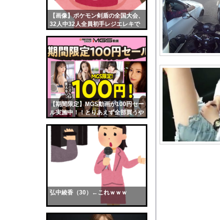
彫り師YouTuber
【画像】ポケモン剣盾の全国大会、
【画像】おまえらくん
32人中32人全員初手レジエレキで
【画像】この女優さん
完全にワンパターンｗｗｗ
【朗報】齋藤飛鳥、前
【画像】おまえらこう
海外「日本よ、お前が
勇気を出して白人美女
10年もの間浮気して
【期間限定】MGS動画が100円セー
ル実施中！！とりあえず全部買うや
ウクライナ侵攻以降、
ろｗｗｗｗｗ
【配信者】「金バエ」
【画像】女の子「危機
私「ちょっと、人の家
【画像】どのくノ一を
【悲報】プロ野球のレ
弘中綾香（30）←これｗｗｗ
【動画】南米系のデカ
【画像】例の美人すぎ