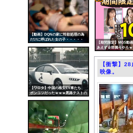
ジャンポケ斉藤に見る
コテ
【画像】瞬間-26℃冷
リン
高市内閣の方針に反対
- 固
【長野】安曇野市と大
定リ
【動画】DQNの家に性欲処理の為
【悲報】テレ東の若手
だけに呼ばれた女の子・・・・・
ンク
【期間限定】MGS動画
女子プロレスラーさん
あえず全部買うやろｗ
自動
【画像】ショートスリ
更新
元子役の紫堂るいの競
【衝撃】2
ツー
【ニュース】韓国メデ
映像。
ル
エロ漫画『のの香とこー
BYDの軽EV「ラッコ
【ワロタ】中国の格安EV車たち、
ポンコツだったｗｗｗ悪路テストの
中国「大豪雨！」三峡
動画クッソ笑うｗｗｗ
職場の人妻と不倫をし
韓国国会、サッカー前
日本旅行キャンセルす
うちのネコが目の前に