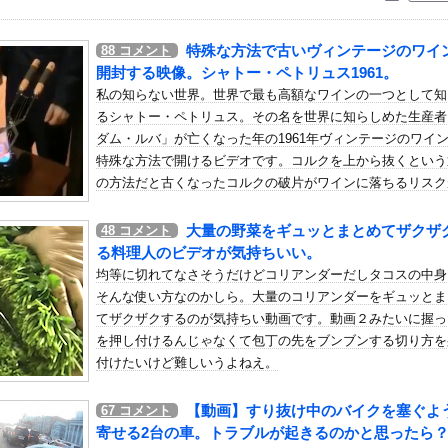
いう自炊最強のメシｗｗｗｗｗｗｗｗ
している。私の知らないスマホで連絡を取り合い、日中会ったりしてい...
特殊な方法で古いヴィンテージのワイ
88
コメント
泳水着お○ぱいポロリ具合がエ□い
開封する映像。シャトー・ペトリュス1961。
ミ箱に捨てた女、パパ活で8回も妊娠していた
私の知らない世界。世界で最も高額なワインの一つとして知
るシャトー・ペトリュス。その名を世界に知らしめた生産者
」日本人ファンタジスタがまだ無所属で欧州人が困惑..獲得を求める...
ダム・ルバ」が亡くなった年の1961年ヴィンテージのワイ
ンダADUO改良型エンジン（PU）を搭載したアストンマーチンが...
特殊な方法で開けるビデオです。コルクを上から抜くという
してる反社、味方から背中を刺される
の方法だと古くなったコルクの破片がワインに落ちるリスク
」の予測変換1個目を続く限り繋げてみろwwwwwww
るからこうして開けるんだって。ちなみにこのワインは700
ーロ。日本円でおよそ94万円だそうです。
大量の野菜をギュッとまとめてザクザ
48
コメント
「キモッ」と言われたお父さん、グレるｗｗｗｗｗｗｗ
る料理人のビデオが気持ちいい。
荷してるんやけど「こういうの欲しい」とかある？
均等に切れてなさそうだけどコリアンダーだしタコスの中身
ミュラ第8戦「SUGO」決勝結果他
そんな使い方なのかしら。大量のコリアンダーをギュッとま
に向けて初の弾道ミサイルを発射か？！
てザクザクするのが気持ちい動画です。動画２みたいに握っ
を押し付けるんじゃなくて包丁の先をブンブンする切り方を
！藤沢市で撮影された予測可能割合が気になる事故のドラレコ。
付けたいけど難しいうよねえ。
の肉体・・・これは我慢できませんわ
TA やる夫ルート【R-18】 その２６１
【動画】すり抜け中のバイクを塞ぐよ
67
コメント
専用「アチーブメントスターシリーズ＜ネクストクエスト＞」【コーデ...
寄せる2台の車。トラブルが起きるのかと思ったら