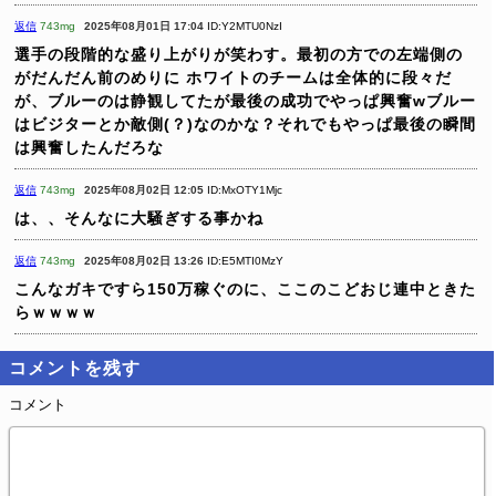
返信
743mg
2025年08月01日 17:04
ID:Y2MTU0NzI
選手の段階的な盛り上がりが笑わす。最初の方での左端側の
がだんだん前のめりに
ホワイトのチームは全体的に段々だ
が、ブルーのは静観してたが最後の成功でやっぱ興奮wブルー
はビジターとか敵側(？)なのかな？それでもやっぱ最後の瞬間
は興奮したんだろな
返信
743mg
2025年08月02日 12:05
ID:MxOTY1Mjc
は、、そんなに大騒ぎする事かね
返信
743mg
2025年08月02日 13:26
ID:E5MTI0MzY
こんなガキですら150万稼ぐのに、ここのこどおじ連中ときた
らｗｗｗｗ
コメントを残す
コメント