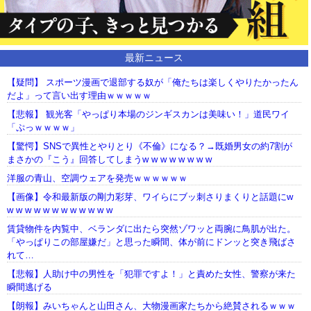
最新ニュース
【疑問】 スポーツ漫画で退部する奴が「俺たちは楽しくやりたかったん
だよ」って言い出す理由ｗｗｗｗｗ
【悲報】 観光客「やっぱり本場のジンギスカンは美味い！」道民ワイ
「ぷっｗｗｗｗ」
【驚愕】SNSで異性とやりとり《不倫》になる？→既婚男女の約7割が
まさかの『こう』回答してしまうw w w w w w w w
洋服の青山、空調ウェアを発売ｗｗｗｗｗｗ
【画像】令和最新版の剛力彩芽、ワイらにブッ刺さりまくりと話題にw
w w w w w w w w w w w w
賃貸物件を内覧中、ベランダに出たら突然ゾワッと両腕に鳥肌が出た。
「やっぱりこの部屋嫌だ」と思った瞬間、体が前にドンッと突き飛ばさ
れて…
【悲報】人助け中の男性を「犯罪ですよ！」と責めた女性、警察が来た
瞬間逃げる
【朗報】みいちゃんと山田さん、大物漫画家たちから絶賛されるｗｗｗ