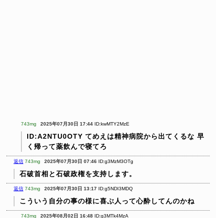
743mg
2025年07月30日 17:44
ID:kwMTY2MzE
ID:A2NTU0OTY
てめえは精神病院から出てくるな
早
く帰って薬飲んで寝てろ
返信
743mg
2025年07月30日 07:46
ID:g3MzM3OTg
石破首相と石破政権を支持します。
返信
743mg
2025年07月30日 13:17
ID:g5NDI3MDQ
こういう自分の事の様に喜ぶ人って心酔してんのかね
743mg
2025年08月02日 16:48
ID:g3MTk4MzA