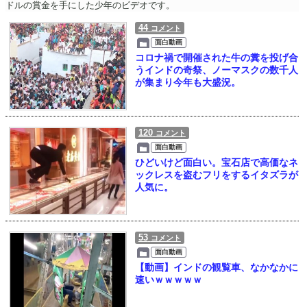
ドルの賞金を手にした少年のビデオです。
44
コメント
面白動画
コロナ禍で開催された牛の糞を投げ合
うインドの奇祭、ノーマスクの数千人
が集まり今年も大盛況。
120
コメント
面白動画
ひどいけど面白い。宝石店で高価なネ
ックレスを盗むフリをするイタズラが
人気に。
53
コメント
面白動画
【動画】インドの観覧車、なかなかに
速いｗｗｗｗｗ