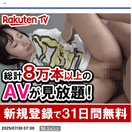
ｗ
【怒報】 国税庁「あのさぁ！君らがちゃんと納税してくれないとこうな
っちゃうけどどうする？！」←これw w w w w w w w
【動画】USJの禁止エリアに子どもたちが続々乱入 → スタッフが注意し
ても止まらない事態に
Powered by livedoor 相互RSS
2025/07/30
07:00
54
コメント