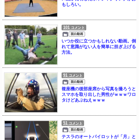
もしろい。
101
コメント
面白動画
いつか役に立つかもしれない動画。倒
れて意識がない人を簡単に担ぎ上げる
方法。
91
コメント
面白動画
複座機の後部座席から写真を撮ろうと
スマホを取り出した男性がｗｗｗワロ
タけどあぶねえｗｗｗ
51
コメント
面白動画
テスラのオートパイロットが「月」と