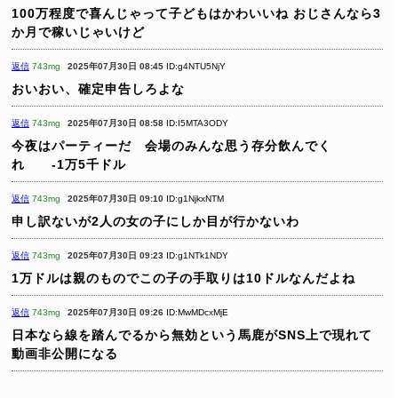
100万程度で喜んじゃって子どもはかわいいね
おじさんなら3
か月で稼いじゃいけど
返信
743mg
2025年07月30日 08:45
ID:g4NTU5NjY
おいおい、確定申告しろよな
返信
743mg
2025年07月30日 08:58
ID:I5MTA3ODY
今夜はパーティーだ 会場のみんな思う存分飲んでく
れ -1万5千ドル
返信
743mg
2025年07月30日 09:10
ID:g1NjkxNTM
申し訳ないが2人の女の子にしか目が行かないわ
返信
743mg
2025年07月30日 09:23
ID:g1NTk1NDY
1万ドルは親のものでこの子の手取りは10ドルなんだよね
返信
743mg
2025年07月30日 09:26
ID:MwMDcxMjE
日本なら線を踏んでるから無効という馬鹿がSNS上で現れて
動画非公開になる