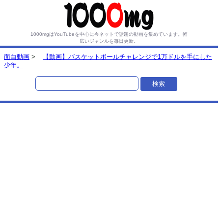
1000mgはYouTubeを中心に今ネットで話題の動画を集めています。
幅
広いジャンルを毎日更新。
面白動画
>
【動画】バスケットボールチャレンジで1万ドルを手にした
少年。