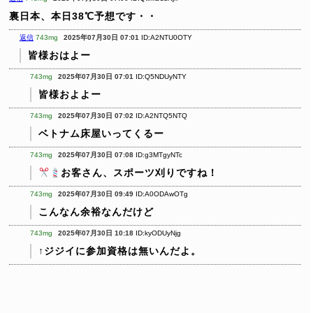
裏日本、本日38℃予想です・・
返信
743mg
2025年07月30日 07:01
ID:A2NTU0OTY
皆様おはよー
743mg
2025年07月30日 07:01
ID:Q5NDUyNTY
皆様およよー
743mg
2025年07月30日 07:02
ID:A2NTQ5NTQ
ベトナム床屋いってくるー
743mg
2025年07月30日 07:08
ID:g3MTgyNTc
お客さん、スポーツ刈りですね！
743mg
2025年07月30日 09:49
ID:A0ODAwOTg
こんなん余裕なんだけど
743mg
2025年07月30日 10:18
ID:kyODUyNjg
↑ジジイに参加資格は無いんだよ。