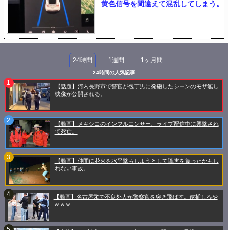
黄色信号を間違えて混乱してしまう。
24時間
1週間
1ヶ月間
24時間の人気記事
【話題】河内長野市で警官が包丁男に発砲したシーンのモザ無し
映像が公開される。
【動画】メキシコのインフルエンサー、ライブ配信中に襲撃され
て死亡。
【動画】仲間に花火を水平撃ちしようとして障害を負ったかもし
れない事故。
【動画】名古屋栄で不良外人が警察官を突き飛ばす。逮捕しろや
ｗｗｗ