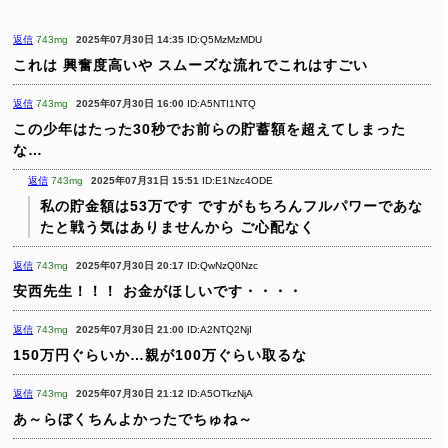
返信
743mg
2025年07月30日 14:35
ID:Q5MzMzMDU
これは 興奮度高いや スムーズな流れでこれはすごい
返信
743mg
2025年07月30日 16:00
ID:A5NTI1NTQ
この少年はたった30秒でお前らの貯蓄額を超えてしまった
な…
返信
743mg
2025年07月31日 15:51
ID:E1Nzc4ODE
私の貯金額は53万です
ですがもちろんフルパワーであな
たと戦う気はありませんから
ご心配なく
返信
743mg
2025年07月30日 20:17
ID:QwNzQ0Nzc
安西先生！！！
お金がほしいです・・・・
返信
743mg
2025年07月30日 21:00
ID:A2NTQ2NjI
150万円ぐらいか…親が100万ぐらい取るな
返信
743mg
2025年07月30日 21:12
ID:A5OTkzNjA
あ～らぼくちんよかったでちゅね～