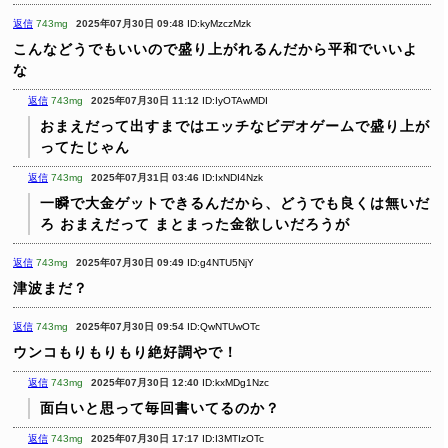
返信
743mg
2025年07月30日 09:48
ID:kyMzczMzk
こんなどうでもいいので盛り上がれるんだから平和でいいよ
な
返信
743mg
2025年07月30日 11:12
ID:IyOTAwMDI
おまえだって出すまではエッチなビデオゲームで盛り上が
ってたじゃん
返信
743mg
2025年07月31日 03:46
ID:IxNDI4Nzk
一瞬で大金ゲットできるんだから、どうでも良くは無いだ
ろ
おまえだって まとまった金欲しいだろうが
返信
743mg
2025年07月30日 09:49
ID:g4NTU5NjY
津波まだ？
返信
743mg
2025年07月30日 09:54
ID:QwNTUwOTc
ウンコもりもりもり絶好調やで！
返信
743mg
2025年07月30日 12:40
ID:kxMDg1Nzc
面白いと思って毎回書いてるのか？
返信
743mg
2025年07月30日 17:17
ID:I3MTIzOTc