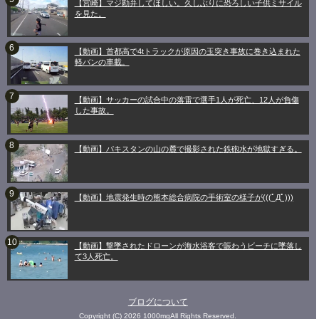
【宮崎】マジ勘弁してほしい。久しぶりに恐ろしい子供ミサイル
を見た。
【動画】首都高で4tトラックが原因の玉突き事故に巻き込まれた
軽バンの車載。
【動画】サッカーの試合中の落雷で選手1人が死亡、12人が負傷
した事故。
【動画】パキスタンの山の麓で撮影された鉄砲水が地獄すぎる。
【動画】地震発生時の熊本総合病院の手術室の様子が(((ﾟДﾟ)))
【動画】撃墜されたドローンが海水浴客で賑わうビーチに墜落し
て3人死亡。
ブログについて
Copyright (C) 2026 1000mgAll Rights Reserved.