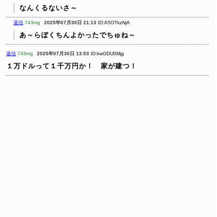
なんくるないさ～
返信
743mg
2025年07月30日 21:13
ID:A5OTkzNjA
あ～らぼくちんよかったでちゅね～
返信
743mg
2025年07月30日 13:53
ID:kwODU0Mjg
１万ドルって１千万円か！ 家が建つ！