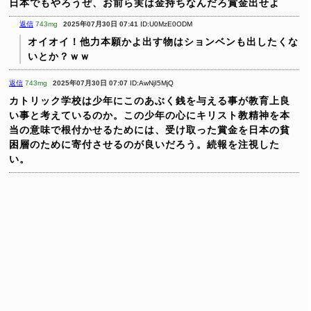
日本でもやろうぜ、お前ら実は金持ちなんだろ賞金出せよ
返信
743mg
2025年07月30日 07:41
ID:U0MzE0ODM
オイオイ！他力本願かよ出す物はションベンも出したくな
いとか？ｗｗ
返信
743mg
2025年07月30日 07:07
ID:AwNjI5MjQ
カトリック学校は少年にこのあぶく銭を与える事が教育上良
い事と考えているのか。この少年の心にキリスト教精神を本
当の意味で根付かせるためには、受け取った賞金を日本の貧
困層のために寄付させるのが良いだろう。続報を注視した
い。