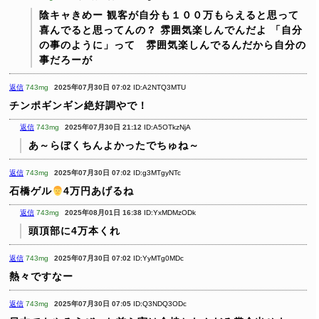
陰キャきめー
観客が自分も１００万もらえると思って
喜んでると思ってんの？
雰囲気楽しんでんだよ
「自分
の事のように」って 雰囲気楽しんでるんだから自分の
事だろーが
返信
743mg
2025年07月30日 07:02
ID:A2NTQ3MTU
チンポギンギン絶好調やで！
返信
743mg
2025年07月30日 21:12
ID:A5OTkzNjA
あ～らぼくちんよかったでちゅね～
返信
743mg
2025年07月30日 07:02
ID:g3MTgyNTc
石橋ゲル
4万円あげるね
返信
743mg
2025年08月01日 16:38
ID:YxMDMzODk
頭頂部に4万本くれ
返信
743mg
2025年07月30日 07:02
ID:YyMTg0MDc
熱々ですなー
返信
743mg
2025年07月30日 07:05
ID:Q3NDQ3ODc