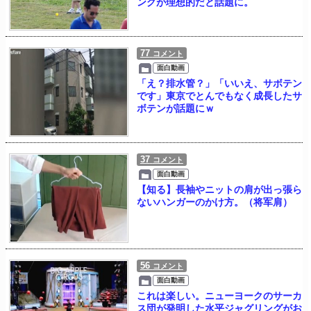
ングが理想的だと話題に。
77
コメント
面白動画
「え？排水管？」「いいえ、サボテン
です」東京でとんでもなく成長したサ
ボテンが話題にｗ
37
コメント
面白動画
【知る】長袖やニットの肩が出っ張ら
ないハンガーのかけ方。（将军肩）
56
コメント
面白動画
これは楽しい。ニューヨークのサーカ
ス団が発明した水平ジャグリングがお