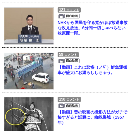
121
コメント
面白動画
NHKから国民を守る党がほぼ放送事故
な政見放送。6分間一切しゃべらない
牧原慶一郎。
59
コメント
面白動画
【動画】これは悲惨（ノ∇`）鮮魚運搬
車が盛大にお漏らししちゃう。
158
コメント
面白動画
【動画】昔の映画の撮影方法がガチで
怖すぎると話題に。蜘蛛巣城（1957
年）