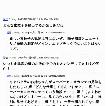
返信
743mg
2025年07月01日 18:24
ID:c1Mjc3MzI
どんな素粒子を検出するか楽しみだね
返信
743mg
2025年07月01日 19:17
ID:AwNTk0MDM
新しい素粒子の観測は特にないぞ。
陽子崩壊とニュート
リノ振動の測定がメイン。エキゾチックでないことはない
けど。
返信
743mg
2025年07月01日 18:25
ID:I1NzE0Njc
いつも金津園の嬢のお股の中でカミオカンデしてますけど何
か？
返信
743mg
2025年07月01日 22:33
ID:M4NDk4NTU
キャバクラのお姉ちゃんがスーパーカミオカンデの見学を
したらしい
嬢「どんな仕事してるんですか？」、客「ス
ーパーカミオカンデっていう施設で･･･」
嬢「（よくわか
んないけど）すごーい、見てみたいﾊｧﾄ」
客「いいよ、特
別に見せてあげる」、嬢「え？」
一般公開されてない場