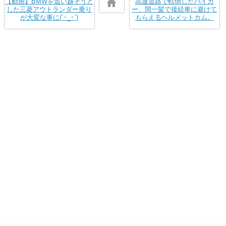
【動画】BMWを追い越そうと
高速道路で転倒したバイカ
した三菱アウトランダー乗り
ー、間一髪で後続車に避けて
が大変な事に(´･_･`)
もらえるヘルメットカム。