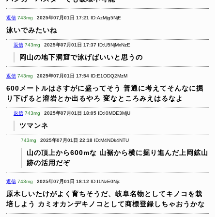
返信
743mg
2025年07月01日 17:21
ID:AzMjg5NjE
泳いでみたいね
返信
743mg
2025年07月01日 17:37
ID:U5NjMxNzE
岡山の地下洞窟で泳げばいいと思うの
返信
743mg
2025年07月01日 17:54
ID:E1ODQ2MzM
600メートルはさすがに盛ってそう
普通に考えてそんなに掘
り下げると溶岩とか出るやろ
変なところみえはるなよ
返信
743mg
2025年07月01日 18:05
ID:I0MDE3MjU
ツマンネ
743mg
2025年07月01日 22:18
ID:M4NDk4NTU
山の頂上から600mな
山裾から横に掘り進んだ上岡鉱山
跡の活用だぞ
返信
743mg
2025年07月01日 18:12
ID:I1NzE0Njc
原木しいたけがよく育ちそうだ、岐阜名物としてキノコを栽
培しよう
カミオカンデキノコとして商標登録しちゃおうかな