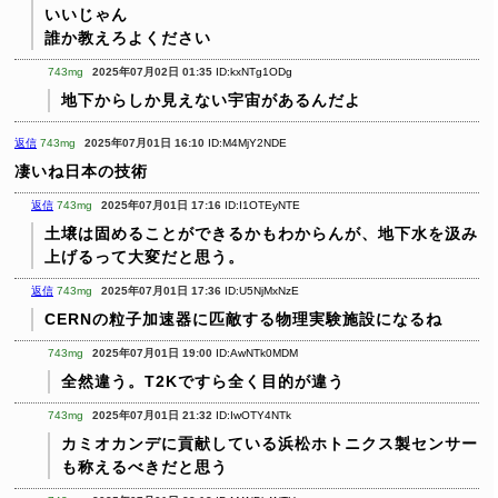
いいじゃん
誰か教えろよください
743mg
2025年07月02日 01:35
ID:kxNTg1ODg
地下からしか見えない宇宙があるんだよ
返信
743mg
2025年07月01日 16:10
ID:M4MjY2NDE
凄いね日本の技術
返信
743mg
2025年07月01日 17:16
ID:I1OTEyNTE
土壌は固めることができるかもわからんが、地下水を汲み
上げるって大変だと思う。
返信
743mg
2025年07月01日 17:36
ID:U5NjMxNzE
CERNの粒子加速器に匹敵する物理実験施設になるね
743mg
2025年07月01日 19:00
ID:AwNTk0MDM
全然違う。T2Kですら全く目的が違う
743mg
2025年07月01日 21:32
ID:IwOTY4NTk
カミオカンデに貢献している浜松ホトニクス製センサー
も称えるべきだと思う