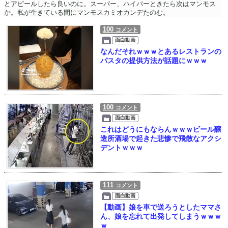
とアピールしたら良いのに。スーパー、ハイパーときたら次はマンモス
か。私が生きている間にマンモスカミオカンデたのむ。
100
コメント
面白動画
なんだそれｗｗｗとあるレストランの
パスタの提供方法が話題にｗｗｗ
100
コメント
面白動画
これはどうにもならんｗｗｗビール醸
造所酒場で起きた悲惨で飛散なアクシ
デントｗｗｗ
111
コメント
面白動画
【動画】娘を車で送ろうとしたママさ
ん、娘を忘れて出発してしまうｗｗｗ
ｗ