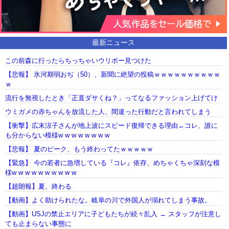
最新ニュース
この前森に行ったらちっちゃいウリボー見つけた
【悲報】 氷河期弱おぢ（50）、新聞に絶望の投稿ｗｗｗｗｗｗｗｗｗｗ
ｗ
流行を無視したとき「正直ダサくね？」ってなるファッション上げてけ
ウミガメの赤ちゃんを放流した人、間違った行動だと言われてしまう
【衝撃】広末涼子さんが地上波にスピード復帰できる理由←コレ、誰に
も分からない模様w w w w w w w w
【悲報】 夏のピーク、もう終わってたｗｗｗｗｗ
【緊急】 今の若者に急増している『コレ』依存、めちゃくちゃ深刻な模
様w w w w w w w w w w
【超朗報】夏、終わる
【動画】よく助けられたな。岐阜の川で外国人が溺れてしまう事故。
【動画】USJの禁止エリアに子どもたちが続々乱入 → スタッフが注意し
ても止まらない事態に