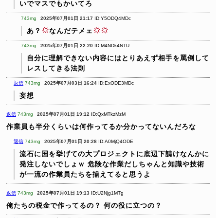
いでマスでもかいてろ
743mg
2025年07月01日 21:17
ID:Y5ODQ4MDc
あ？
なんだテメェ
743mg
2025年07月01日 22:20
ID:M4NDk4NTU
自分に理解できない内容にはとりあえず相手を罵倒して
レスしてきる法則
返信
743mg
2025年07月03日 16:24
ID:ExODE3MDc
妄想
返信
743mg
2025年07月01日 19:12
ID:QxMTkzMzM
作業員も半分くらいは何作ってるか分かってないんだろな
返信
743mg
2025年07月01日 20:28
ID:A0MjQ4ODE
流石に国を挙げての大プロジェクトに底辺下請けなんかに
発注しないでしょｗ
危険な作業だしちゃんと知識や技術
が一流の作業員たちを揃えてると思うよ
返信
743mg
2025年07月01日 19:13
ID:U2Njg1MTg
俺たちの税金で作ってるの？
何の役に立つの？