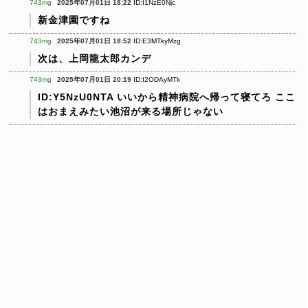
743mg
2025年07月01日 18:22
ID:I1NzE0Njc
新金津園ですね
743mg
2025年07月01日 18:52
ID:E3MTkyMzg
次は、上岡龍太郎カンデ
743mg
2025年07月01日 20:19
ID:I2ODAyMTk
ID:Y5NzU0NTA
いいから精神病院へ帰って寝てろ
ここ
はおまえみたい池沼が来る場所じゃない