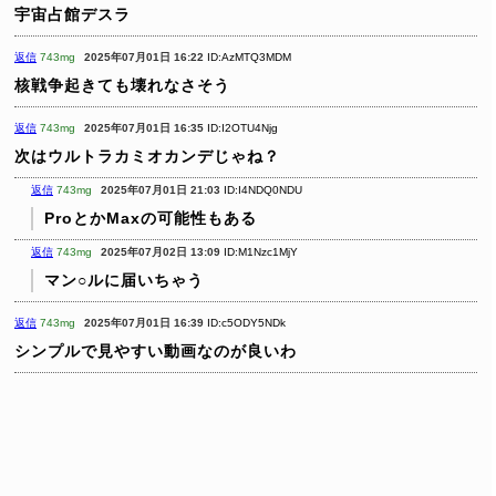
宇宙占館デスラ
返信
743mg
2025年07月01日 16:22
ID:AzMTQ3MDM
核戦争起きても壊れなさそう
返信
743mg
2025年07月01日 16:35
ID:I2OTU4Njg
次はウルトラカミオカンデじゃね？
返信
743mg
2025年07月01日 21:03
ID:I4NDQ0NDU
ProとかMaxの可能性もある
返信
743mg
2025年07月02日 13:09
ID:M1Nzc1MjY
マン○ルに届いちゃう
返信
743mg
2025年07月01日 16:39
ID:c5ODY5NDk
シンプルで見やすい動画なのが良いわ