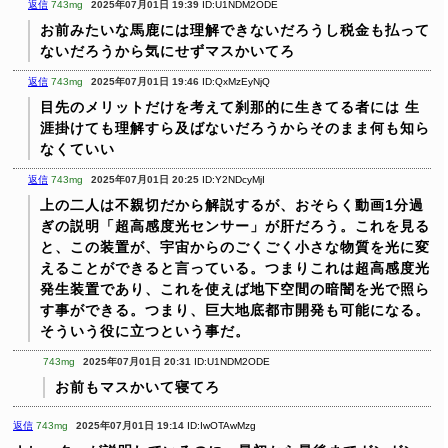
返信
743mg
2025年07月01日 19:39
ID:U1NDM2ODE
お前みたいな馬鹿には理解できないだろうし税金も払って
ないだろうから気にせずマスかいてろ
返信
743mg
2025年07月01日 19:46
ID:QxMzEyNjQ
目先のメリットだけを考えて刹那的に生きてる者には
生
涯掛けても理解すら及ばないだろうからそのまま何も知ら
なくていい
返信
743mg
2025年07月01日 20:25
ID:Y2NDcyMjI
上の二人は不親切だから解説するが、おそらく動画1分過
ぎの説明「超高感度光センサー」が肝だろう。これを見る
と、この装置が、宇宙からのごくごく小さな物質を光に変
えることができると言っている。つまりこれは超高感度光
発生装置であり、これを使えば地下空間の暗闇を光で照ら
す事ができる。つまり、巨大地底都市開発も可能になる。
そういう役に立つという事だ。
743mg
2025年07月01日 20:31
ID:U1NDM2ODE
お前もマスかいて寝てろ
返信
743mg
2025年07月01日 19:14
ID:IwOTAwMzg