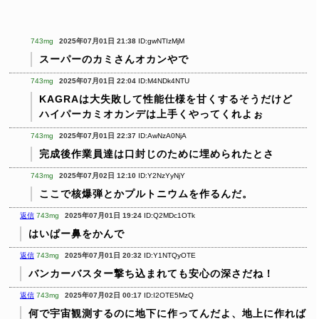
743mg
2025年07月01日 21:38
ID:gwNTIzMjM
スーパーのカミさんオカンやで
743mg
2025年07月01日 22:04
ID:M4NDk4NTU
KAGRAは大失敗して性能仕様を甘くするそうだけど
ハイパーカミオカンデは上手くやってくれよぉ
743mg
2025年07月01日 22:37
ID:AwNzA0NjA
完成後作業員達は口封じのために埋められたとさ
743mg
2025年07月02日 12:10
ID:Y2NzYyNjY
ここで核爆弾とかプルトニウムを作るんだ。
返信
743mg
2025年07月01日 19:24
ID:Q2MDc1OTk
はいぱー鼻をかんで
返信
743mg
2025年07月01日 20:32
ID:Y1NTQyOTE
バンカーバスター撃ち込まれても安心の深さだね！
返信
743mg
2025年07月02日 00:17
ID:I2OTE5MzQ
何で宇宙観測するのに地下に作ってんだよ、地上に作れば