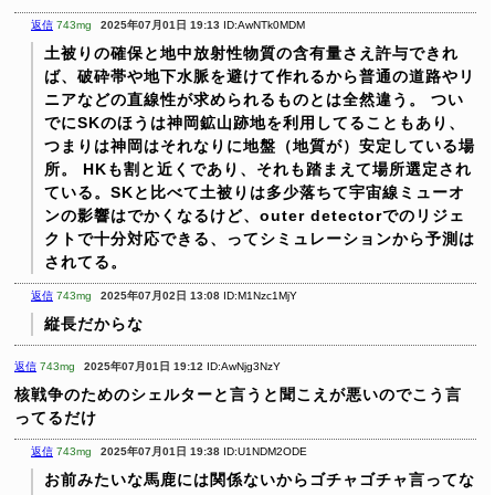
返信
743mg
2025年07月01日 19:13
ID:AwNTk0MDM
土被りの確保と地中放射性物質の含有量さえ許与できれ
ば、破砕帯や地下水脈を避けて作れるから普通の道路やリ
ニアなどの直線性が求められるものとは全然違う。
つい
でにSKのほうは神岡鉱山跡地を利用してることもあり、
つまりは神岡はそれなりに地盤（地質が）安定している場
所。
HKも割と近くであり、それも踏まえて場所選定され
ている。SKと比べて土被りは多少落ちて宇宙線ミューオ
ンの影響はでかくなるけど、outer detectorでのリジェ
クトで十分対応できる、ってシミュレーションから予測は
されてる。
返信
743mg
2025年07月02日 13:08
ID:M1Nzc1MjY
縦長だからな
返信
743mg
2025年07月01日 19:12
ID:AwNjg3NzY
核戦争のためのシェルターと言うと聞こえが悪いのでこう言
ってるだけ
返信
743mg
2025年07月01日 19:38
ID:U1NDM2ODE
お前みたいな馬鹿には関係ないからゴチャゴチャ言ってな