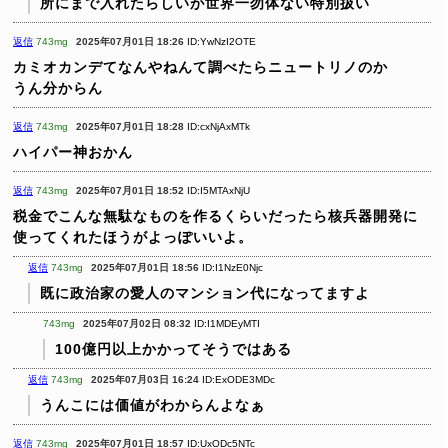
所にまで入れたらしいが世界一勿体ない特別扱い
返信
743mg
2025年07月01日 18:26
ID:YwNzI2OTE
カミオカンデてなんやねんて調べたらニュートリノのか
うん分からん
返信
743mg
2025年07月01日 18:28
ID:cxNjAxMTk
ハイパー神おかん
返信
743mg
2025年07月01日 18:52
ID:I5MTAxNjU
税金でこんな無駄なものを作るくらいだったら核兵器開発に
使ってくれたほうがよっぽいいよ。
返信
743mg
2025年07月01日 18:56
ID:I1NzE0Njc
既に政治家の愛人のマンション代になってますよ
743mg
2025年07月02日 08:32
ID:I1MDEyMTI
100億円以上かかってそうではある
返信
743mg
2025年07月03日 16:24
ID:ExODE3MDc
うんこには価値がわからんよなぁ
返信
743mg
2025年07月01日 18:57
ID:UxODc5NTc