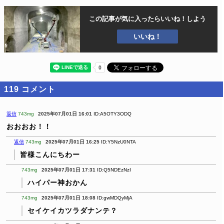
この記事が気に入ったら
いいね！しよう
いいね！
119
コメント
返信
743mg
2025年07月01日 16:01
ID:A5OTY3ODQ
おおおお！！
返信
743mg
2025年07月01日 16:25
ID:Y5NzU0NTA
皆様こんにちわー
743mg
2025年07月01日 17:31
ID:Q5NDEzNzI
ハイパー神おかん
743mg
2025年07月01日 18:08
ID:gwMDQyMjA
セイケイカツラダナンテ？