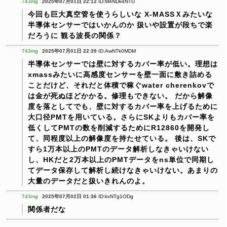
743mg
2025年07月01日 22:12
ID:M4NDk4NTU
今回も巨大真空管を使うらしいな
X-MASSＸみたいな
半導体センサーではいかんのか
扱いや設置が段ちで楽
だろうに
観る波長の関係？
743mg
2025年07月01日 22:39
ID:AwNTk0MDM
半導体センサーでは壁に対するカバー率が低い。理想は
xmassみたいに高感度センサーを壁一面に敷き詰める
ことだけど、それだと体積で稼ぐwater cherenkovで
は金が死ぬほどかかる。修理もできない。
だから解像
度を落としてでも、壁に対するカバー率を上げるために
大口径PMTを用いている。さらにSKよりもカバー率を
低くしてPMTの数を削減するためにR12860を開発し
て、同程度以上の解像度を持たせている。
後は、SKで
すら1万本以上のPMTのデータ解析しなきゃいけない
し、HKだと2万本以上のPMTデータをns単位で同期し
てデータ保存して解析し続けなきゃいけない。あまりの
大量のデータだと扱いきれんのよ。
743mg
2025年07月02日 01:36
ID:kxNTg1ODg
関係者だな