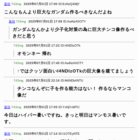
返信
743mg
2025年07月01日 17:00
ID:EzNzQ4MjY
こんなもんより巨大なガンダム作るべきなんだよね
返信
743mg
2025年07月01日 17:08
ID:AwNzA0OTY
ガンダムなんかより少子化対策の為に巨大チンコ像作るべ
きだと思う
743mg
2025年07月01日 17:22
ID:I4NDIzOTk
オモンネー 帰れ
743mg
2025年07月01日 17:45
ID:AwNzA0OTY
↑ではクッソ面白いI4NDIzOTkの巨大像を建てましょう
743mg
2025年07月01日 22:16
ID:M4NDk4NTU
チンコなんぞに子を作る能力はない！
作るならマンコ
像だ
返信
743mg
2025年07月01日 17:05
ID:YxNjYxMTU
今日はハイパー暑いですね。きっと明日はマンモス暑いで
す。
返信
743mg
2025年07月01日 17:14
ID:I1OTEyNTE