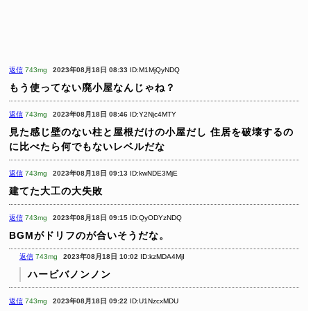
返信
743mg
2023年08月18日 08:33
ID:M1MjQyNDQ
もう使ってない廃小屋なんじゃね？
返信
743mg
2023年08月18日 08:46
ID:Y2Njc4MTY
見た感じ壁のない柱と屋根だけの小屋だし
住居を破壊するの
に比べたら何でもないレベルだな
返信
743mg
2023年08月18日 09:13
ID:kwNDE3MjE
建てた大工の大失敗
返信
743mg
2023年08月18日 09:15
ID:QyODYzNDQ
BGMがドリフのが合いそうだな。
返信
743mg
2023年08月18日 10:02
ID:kzMDA4MjI
ハービバノンノン
返信
743mg
2023年08月18日 09:22
ID:U1NzcxMDU