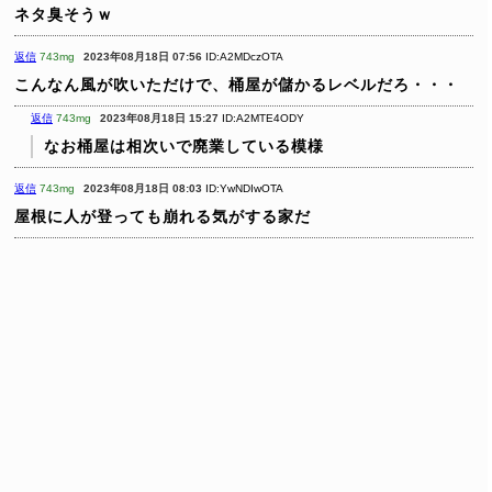
ネタ臭そうｗ
返信
743mg
2023年08月18日 07:56
ID:A2MDczOTA
こんなん風が吹いただけで、桶屋が儲かるレベルだろ・・・
返信
743mg
2023年08月18日 15:27
ID:A2MTE4ODY
なお桶屋は相次いで廃業している模様
返信
743mg
2023年08月18日 08:03
ID:YwNDIwOTA
屋根に人が登っても崩れる気がする家だ