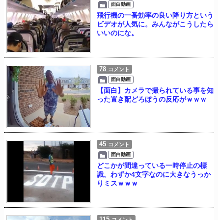
面白動画
飛行機の一番効率の良い降り方という
ビデオが人気に。みんながこうしたら
いいのにな。
78
コメント
面白動画
【面白】カメラで撮られている事を知
った置き配どろぼうの反応がｗｗｗ
45
コメント
面白動画
どこかが間違っている一時停止の標
識。わずか4文字なのに大きなうっか
りミスｗｗｗ
115
コメント