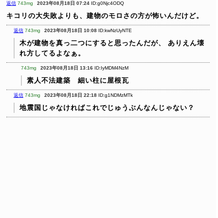
返信
743mg
2023年08月18日 07:24
ID:g0Njc4ODQ
キコリの大失敗よりも、建物のモロさの方が怖いんだけど。
返信
743mg
2023年08月18日 10:08
ID:kwNzUyNTE
木が建物を真っ二つにすると思ったんだが、
ありえん壊
れ方してるよなぁ。
743mg
2023年08月18日 13:16
ID:IyMDM4NzM
素人不法建築 細い柱に屋根瓦
返信
743mg
2023年08月18日 22:18
ID:g1NDMzMTk
地震国じゃなければこれでじゅうぶんなんじゃない？