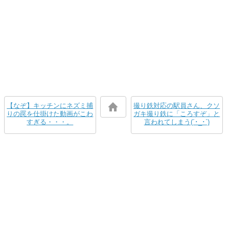
【なぞ】キッチンにネズミ捕
撮り鉄対応の駅員さん、クソ
りの罠を仕掛けた動画がこわ
ガキ撮り鉄に「ころすぞ」と
すぎる・・・。
言われてしまう(´･_･`)