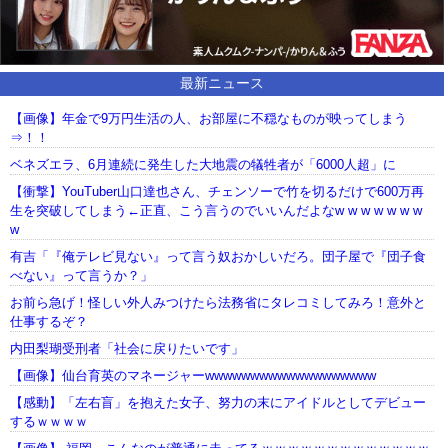
最新ニュース
【画像】年金で9万円生活の人、お部屋に不穏なものが映ってしまう
⇒！！
ベネズエラ、6月連続に発生した大地震の犠牲者が「6000人超」に
【衝撃】YouTuber山口達也さん、チェンソーで竹を切るだけで600万再
生を突破してしまう←正直、こう言うのでいいんだよなw w w w w w w
w
有吉「『俺テレビ見ない』って言う奴おかしいだろ。団子屋で『団子食
べない』って言うか？」
お前ら急げ！怪しい外人みつけたら法務省にタレコミしてみろ！意外と
仕事するぞ？
内田梨瑚受刑者「社会に戻りたいです」
【画像】仙台育英のマネージャーwwwwwwwwwwwwwwwwwww
【感動】「左右盲」を抱えた女子、努力の末にアイドルとしてデビュー
するｗｗｗｗ