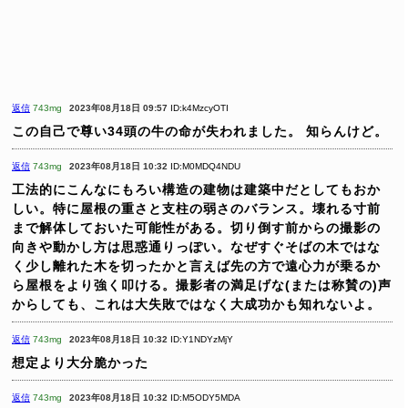
返信
743mg
2023年08月18日 09:57
ID:k4MzcyOTI
この自己で尊い34頭の牛の命が失われました。
知らんけど。
返信
743mg
2023年08月18日 10:32
ID:M0MDQ4NDU
工法的にこんなにもろい構造の建物は建築中だとしてもおか
しい。特に屋根の重さと支柱の弱さのバランス。壊れる寸前
まで解体しておいた可能性がある。切り倒す前からの撮影の
向きや動かし方は思惑通りっぽい。なぜすぐそばの木ではな
く少し離れた木を切ったかと言えば先の方で遠心力が乗るか
ら屋根をより強く叩ける。撮影者の満足げな(または称賛の)声
からしても、これは大失敗ではなく大成功かも知れないよ。
返信
743mg
2023年08月18日 10:32
ID:Y1NDYzMjY
想定より大分脆かった
返信
743mg
2023年08月18日 10:32
ID:M5ODY5MDA