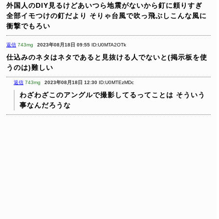
外国人のDIY見るけどあいつら地震がないから釘に頼りすぎ
全部イモつけの釘だより
そりゃ台風で吹っ飛ぶしこんな風に
衝撃でもろい
返信
743mg
2023年08月18日 09:55
ID:U0MTA2OTk
仕込みのネタはネタであると見抜ける人でないと(掲示板を使
うのは)難しい
返信
743mg
2023年08月18日 12:30
ID:U0MTEzMDc
わざわざこのアングルで撮影してるってことは
そういう
事なんだろうな