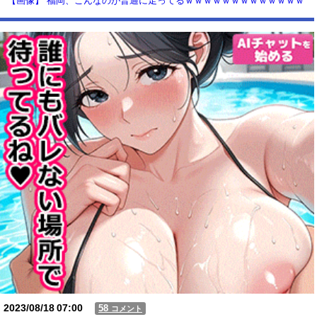
【画像】 福岡、こんなのが普通に走ってるｗｗｗｗｗｗｗｗｗｗｗｗｗ
ｗｗｗ
【動画】USJの禁止エリアに子どもたちが続々乱入 → スタッフが注意し
ても止まらない事態に
Powered by livedoor 相互RSS
2023/08/18
07:00
58
コメント