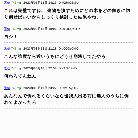
返信
743mg
2023年08月18日 14:13
ID:M2MjQ2MjU
これは完璧ですね。
建物を潰すためにどの木をどの向きに切
り倒せばいいかをじっくり検討した結果やね。
返信
743mg
2023年08月18日 18:06
ID:U1ODQ5OTc
ヨシ！
返信
743mg
2023年08月18日 21:18
ID:g0ODc0NjQ
こんな強度なら近いうちにどうせ崩壊してたやろ
返信
743mg
2023年08月18日 22:58
ID:Y1NjE2NDc
何わろてんねん
返信
743mg
2023年08月19日 23:27
ID:IwMTAyOTk
あんなんで倒れるくらいなら怪我人出る前に無人のうちに倒
れてよかったろ