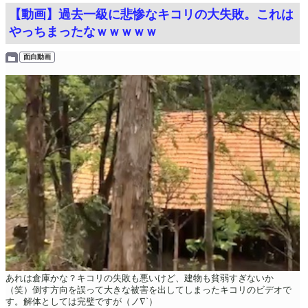
【動画】過去一級に悲惨なキコリの大失敗。これは
やっちまったなｗｗｗｗｗ
面白動画
あれは倉庫かな？キコリの失敗も悪いけど、建物も貧弱すぎないか
（笑）倒す方向を誤って大きな被害を出してしまったキコリのビデオで
す。解体としては完璧ですが（ノ∇`）