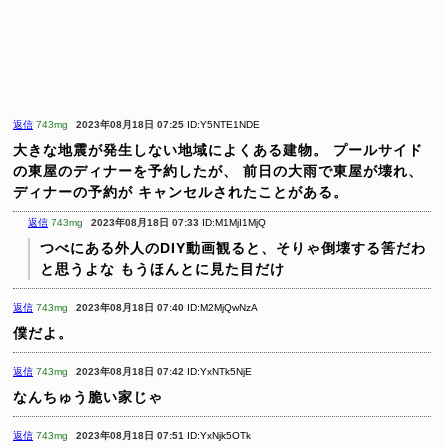
返信
743mg
2023年08月18日 07:25
ID:Y5NTE1NDE
大きな地震が発生しない地域によくある建物。
プールサイド
の東屋のディナーを予約したが、
前日の大雨で東屋が壊れ、
ディナーの予約が
キャンセルされたことがある。
返信
743mg
2023年08月18日 07:33
ID:M1MjI1MjQ
つべにある外人のDIY動画観ると、そりゃ倒壊する筈だわ
と思うよな
もうほんとに見た目だけ
返信
743mg
2023年08月18日 07:40
ID:M2MjQwNzA
僕だよ。
返信
743mg
2023年08月18日 07:42
ID:YxNTk5NjE
なんちゅう脆い家じゃ
返信
743mg
2023年08月18日 07:51
ID:YxNjk5OTk