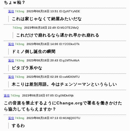
ちょｗ杣？
返信
743mg
2023年08月18日 13:51
ID:QyNTYyNDE
これは家じゃなくて納屋みたいだな
743mg
2023年08月18日 22:49
ID:M1OTE2MzQ
これだけで崩れるなら遅かれ早かれ崩れる
返信
743mg
2023年08月18日 14:00
ID:Y2ODkxOTk
ドミノ倒し誕生の瞬間
返信
743mg
2023年08月18日 20:43
ID:g1MTAxMzA
ピタゴラ系やな
返信
743mg
2023年08月19日 02:39
ID:cwMDI0MTU
木こりは差別用語。今はチェンソーマンというらしい
返信
743mg
2023年08月18日 07:05
ID:g0MDk4Njk
この音楽を禁止するようにChange.orgで署名を働きかけた
ら協力してもらえますか？
返信
743mg
2023年08月18日 07:13
ID:M1MjQ0OTU
するわ