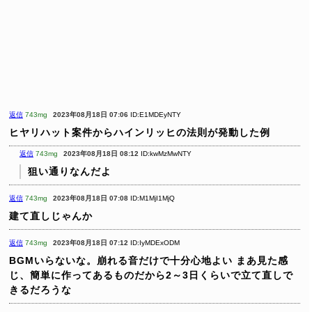
返信
743mg
2023年08月18日 07:06
ID:E1MDEyNTY
ヒヤリハット案件からハインリッヒの法則が発動した例
返信
743mg
2023年08月18日 08:12
ID:kwMzMwNTY
狙い通りなんだよ
返信
743mg
2023年08月18日 07:08
ID:M1MjI1MjQ
建て直しじゃんか
返信
743mg
2023年08月18日 07:12
ID:IyMDExODM
BGMいらないな。崩れる音だけで十分心地よい
まあ見た感
じ、簡単に作ってあるものだから2～3日くらいで立て直しで
きるだろうな