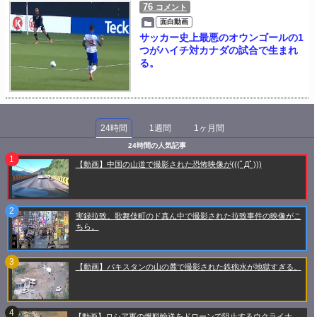
76
コメント
面白動画
サッカー史上最悪のオウンゴールの1
つがハイチ対カナダの試合で生まれ
る。
24時間
1週間
1ヶ月間
24時間の人気記事
【動画】中国の山道で撮影された恐怖映像が(((ﾟДﾟ)))
実録拉致。歌舞伎町のド真ん中で撮影された拉致事件の映像がこ
ちら。
【動画】パキスタンの山の麓で撮影された鉄砲水が地獄すぎる。
【動画】ロシア軍の燃料輸送をドローンで阻止するウクライナ。