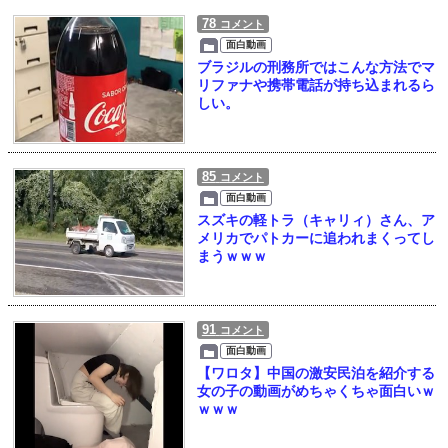
78
コメント
面白動画
ブラジルの刑務所ではこんな方法でマ
リファナや携帯電話が持ち込まれるら
しい。
85
コメント
面白動画
スズキの軽トラ（キャリィ）さん、ア
メリカでパトカーに追われまくってし
まうｗｗｗ
91
コメント
面白動画
【ワロタ】中国の激安民泊を紹介する
女の子の動画がめちゃくちゃ面白いｗ
ｗｗｗ