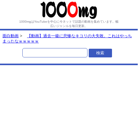
1000mgはYouTubeを中心に今ネットで話題の動画を集めています。
幅
広いジャンルを毎日更新。
面白動画
>
【動画】過去一級に悲惨なキコリの大失敗。これはやっち
まったなｗｗｗｗｗ