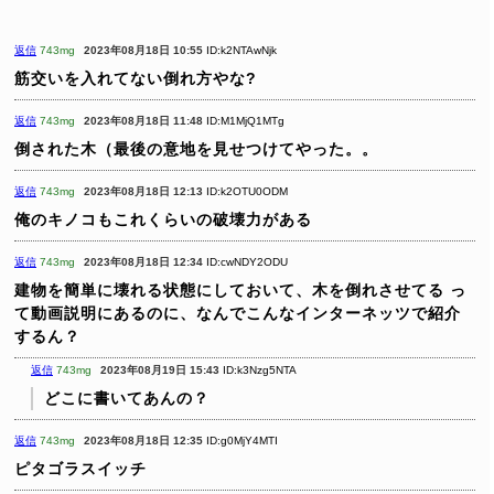
返信
743mg
2023年08月18日 10:55
ID:k2NTAwNjk
筋交いを入れてない倒れ方やな?
返信
743mg
2023年08月18日 11:48
ID:M1MjQ1MTg
倒された木（最後の意地を見せつけてやった。。
返信
743mg
2023年08月18日 12:13
ID:k2OTU0ODM
俺のキノコもこれくらいの破壊力がある
返信
743mg
2023年08月18日 12:34
ID:cwNDY2ODU
建物を簡単に壊れる状態にしておいて、木を倒れさせてる
っ
て動画説明にあるのに、なんでこんなインターネッツで紹介
するん？
返信
743mg
2023年08月19日 15:43
ID:k3Nzg5NTA
どこに書いてあんの？
返信
743mg
2023年08月18日 12:35
ID:g0MjY4MTI
ピタゴラスイッチ