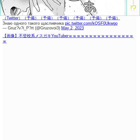
（Twitter）
（予備）
（予備）
（予備）
（予備）
（予備）
（予備）
Знаю одного такого щасливчика
pic.twitter.com/kQSF0Ukwgo
— Gruz?v?i_P?rt (@Gruzovoi3)
May 2, 2023
【画像】不登校系メスガキYouTuberｗｗｗｗｗｗｗｗｗｗｗｗｗｗｗｗ
ｗ