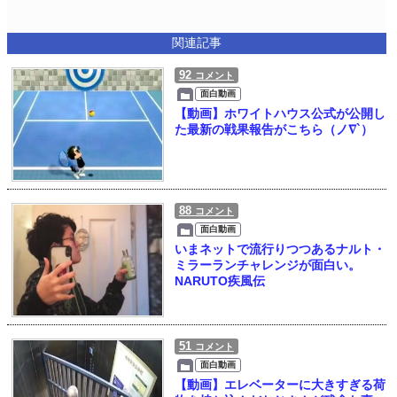
関連記事
92
コメント
面白動画
【動画】ホワイトハウス公式が公開し
た最新の戦果報告がこちら（ノ∇`）
88
コメント
面白動画
いまネットで流行りつつあるナルト・
ミラーランチャレンジが面白い。
NARUTO疾風伝
51
コメント
面白動画
【動画】エレベーターに大きすぎる荷