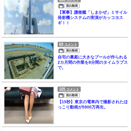
面白動画
【軍事】護衛艦「しまかぜ」ミサイル
発射機システムの実演がカッコヨス
ギ！！
69
コメント
面白動画
自宅の裏庭に大きなプールが作られる
2カ月間の作業を8分間のタイムラプス
で。
105
コメント
面白動画
【15秒】東京の電車内で撮影されたほ
っこり動画が5900万再生。