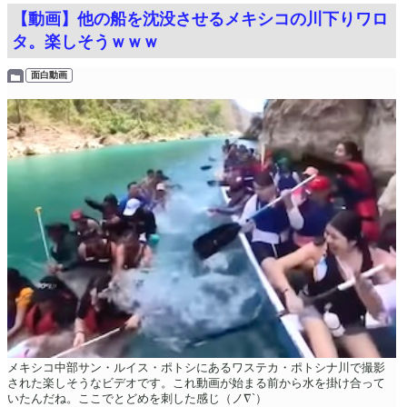
【動画】他の船を沈没させるメキシコの川下りワロ
タ。楽しそうｗｗｗ
面白動画
メキシコ中部サン・ルイス・ポトシにあるワステカ・ポトシナ川で撮影
された楽しそうなビデオです。これ動画が始まる前から水を掛け合って
いたんだね。ここでとどめを刺した感じ（ノ∇`）