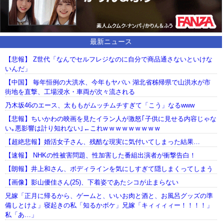
最新ニュース
【悲報】 Z世代「なんでセルフレジなのに自分で商品通さないといけな
いんだ」
【中国】 毎年恒例の大洪水、今年もヤバい 湖北省秭帰県で山洪水が市
街地を直撃、工場浸水・車両が次々流される
乃木坂46のエース、太ももがムッチムチすぎて「こう」なるwww
【悲報】ちいかわの映画を見たイラン人が激怒｢子供に見せる内容じゃな
い｡悪影響は計り知れない｣←これw w w w w w w w w
【超絶悲報】婚活女子さん、残酷な現実に気付いてしまった結果…
【速報】 NHKの性被害問題、性加害した番組出演者が衝撃告白！
【朗報】井上和さん、ボディラインを気にしすぎて隠しまくってしまう
【画像】影山優佳さん(25)、下着姿であたシコが止まらない
兄嫁「正月に帰るから、ゲームと、いいお肉と酒と、お風呂グッズの準
備しとけよ」寝起きの私「知るかボケ」兄嫁「キィィィィー！！！！」
私「あ…」