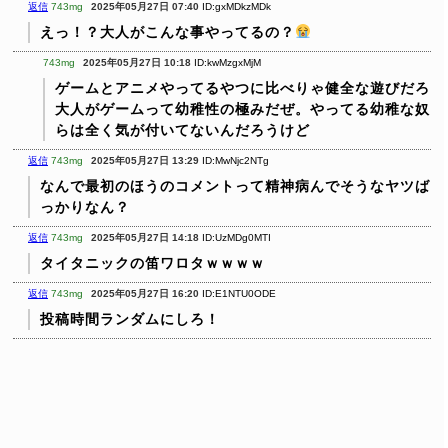
返信
743mg
2025年05月27日 07:40
ID:gxMDkzMDk
えっ！？大人がこんな事やってるの？
743mg
2025年05月27日 10:18
ID:kwMzgxMjM
ゲームとアニメやってるやつに比べりゃ健全な遊びだろ
大人がゲームって幼稚性の極みだぜ。やってる幼稚な奴
らは全く気が付いてないんだろうけど
返信
743mg
2025年05月27日 13:29
ID:MwNjc2NTg
なんで最初のほうのコメントって精神病んでそうなヤツば
っかりなん？
返信
743mg
2025年05月27日 14:18
ID:UzMDg0MTI
タイタニックの笛ワロタｗｗｗｗ
返信
743mg
2025年05月27日 16:20
ID:E1NTU0ODE
投稿時間ランダムにしろ！