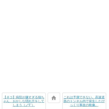
【ネコ】病院が嫌すぎる猫ち
これは予測できない。高速道
ゃん、おかしな隠れ方をして
路のトンネル内で発生したび
しまう（ノ∇`）
っくり事故の映像。