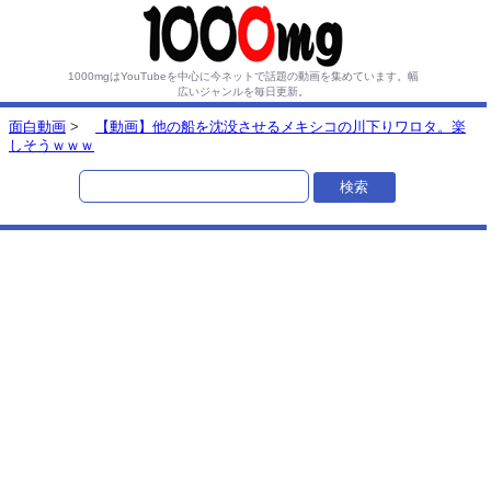
1000mgはYouTubeを中心に今ネットで話題の動画を集めています。
幅
広いジャンルを毎日更新。
面白動画
>
【動画】他の船を沈没させるメキシコの川下りワロタ。楽
しそうｗｗｗ