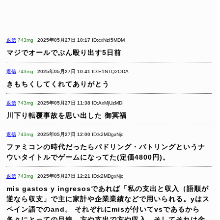
返信
743mg
2025年05月27日 10:17
ID:cxNzI5MDM
マジでオールでぶん殴り出す5日前
返信
743mg
2025年05月27日 10:41
ID:E1NTQ2ODA
きもちくしてくれてありがとう
返信
743mg
2025年05月27日 11:38
ID:AxMjUzMDI
川下り転覆事故を思い出した
御冥福
返信
743mg
2025年05月27日 12:00
ID:k2MDgxNjc
ファミコンの時代だったらパドリング・バトリングというナ
ウいタイトルでゲームになってた(定価4800円)。
返信
743mg
2025年05月27日 12:21
ID:k2MDgxNjc
mis gastos y ingresosであれば「私の支出と収入（語順が
逆なら収支」で主に家計や企業業績などで用いられる。yはス
ペイン語でのand。
それぞれにmisが付いてvsであるから
各々にとっての目線。方や支出で方や収入。そしてそれは金