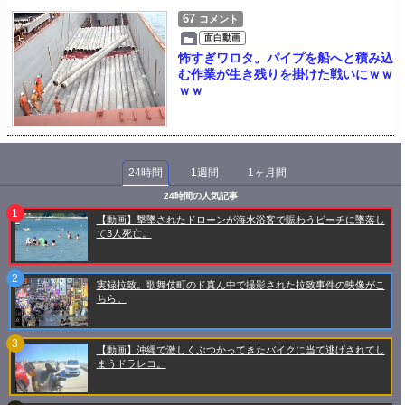
67
コメント
面白動画
怖すぎワロタ。パイプを船へと積み込
む作業が生き残りを掛けた戦いにｗｗ
ｗｗ
24時間
1週間
1ヶ月間
24時間の人気記事
【動画】撃墜されたドローンが海水浴客で賑わうビーチに墜落し
て3人死亡。
実録拉致。歌舞伎町のド真ん中で撮影された拉致事件の映像がこ
ちら。
【動画】沖縄で激しくぶつかってきたバイクに当て逃げされてし
まうドラレコ。