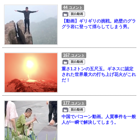
44
コメント
面白動画
【動画】ギリギリの挑戦。絶壁のグラ
グラ岩に登って揺らしてしまう男。
167
コメント
面白動画
重さ1.2トンの五尺玉。ギネスに認定
された世界最大の打ち上げ花火がこれ
だ！
177
コメント
面白動画
中国でパコーン動画。人質事件を一般
人が一瞬で解決してしまう。