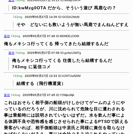
返信
743mg
2025年05月27日 10:21
ID:MxMjc0MTA
ID:kwMzg0OTA
だから、そういう遊び 馬鹿なの？
743mg
2025年05月27日 14:39
ID:I3ODA2MzM
そや どないにも救いようが無い馬鹿でまんねんどすえ
返信
743mg
2025年05月27日 07:48
ID:M0MDEzODM
俺もメキシコ行ってくる
帰ってきたら結婚するんだ
返信
743mg
2025年05月27日 07:58
ID:gxNzU3MTg
俺もメキシコ行ってくる
往復したら結構するんだ
743mg に返信コメ
743mg
2025年05月27日 14:33
ID:A3NTUwNDM
結構する（飛行機運賃）
返信
743mg
2025年05月27日 07:49
ID:Y5MjkzMjk
これはおそらく相手側の船頭がけしかけてゲームのようにや
っているのだろうが、川に沈められて危険な目に遭わされる
事は乗船時には説明されていないはずだ。水を飲んだ事によ
る体調不良や恐怖感を感じさせられた事によるPTSDで訴える
乗客がいれば、相手側船頭は中居氏と同様に責任を取らなけ
ればならないだろう。更には会社ぐるみでこれをやっていた