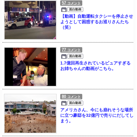
57
コメント
面白動画
【動画】自動運転タクシーを停止させ
ようとして困惑するお巡りさんたち
（笑）
77
コメント
面白動画
1.7億回再生されているピュアすぎる
お姉ちゃんの動画がこちら。
80
コメント
面白動画
アメリカさん、今にも崩れそうな場所
に立つ豪邸を32億円で売りにだしてし
まう。