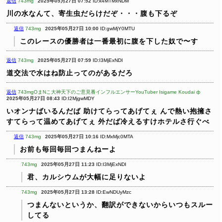
返信
743mg
2025年05月27日 07:52
ID:k4MTMxNDM
川の水なんて、寄生虫だらけだぞ・・・腹も下るぞ
返信
743mg
2025年05月27日 10:00
ID:gwMjY0MTU
このレースの優勝者は一番最初に腹を下した奴で〜す
返信
743mg
2025年05月27日 07:59
ID:I3MjExNDI
道交法で水はね防止ってのがあるだろ
返信
743mgOまNこ大神天下のご意見番インフルエンサーYouTuber Isigame Koudai ф
2025年05月27日 08:43
ID:I2MjgwMDY
いオンナばいるんだば
助けてらってあげてぇ
んで熱い抱擁さ
すてらって温めてあげてぇ
外だば冷えるすけホテルさ行ぐべ
返信
743mg
2025年05月27日 10:16
ID:MxMjc0MTA
お前も毎回毎回つまんねーよ
743mg
2025年05月27日 11:23
ID:I3MjExNDI
君、カルシウムが大幅に足りないよ
743mg
2025年05月27日 13:28
ID:EwNDUyMzc
つまんないというか、翻訳ができないからいつもスルー
してる