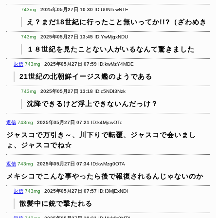
743mg
2025年05月27日 10:30
ID:U0NTcwNTE
え？まだ18世紀に行ったこと無いってか!!?（ざわめき
743mg
2025年05月27日 13:45
ID:YwMjgxNDU
１８世紀を見たことない人がいるなんて驚きました
返信
743mg
2025年05月27日 07:59
ID:kwMzY4MDE
21世紀の北朝鮮イージス艦のようである
743mg
2025年05月27日 13:18
ID:c5NDI3Nzk
沈降できるけど浮上できないんだっけ？
返信
743mg
2025年05月27日 07:21
ID:k4MjcwOTc
ジャスコで万引き～、川下りで転覆、ジャスコで会いまし
ょ、ジャスコでね☆
返信
743mg
2025年05月27日 07:34
ID:kwMzg0OTA
メキシコでこんな事やったら後で報復されるんじゃないのか
返信
743mg
2025年05月27日 07:57
ID:I3MjExNDI
散髪中に銃で撃たれる