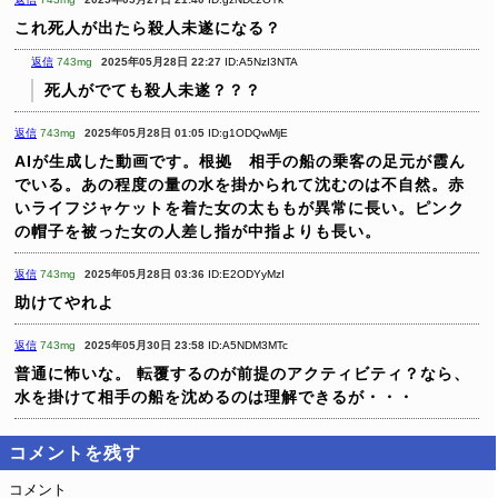
これ死人が出たら殺人未遂になる？
返信
743mg
2025年05月28日 22:27
ID:A5NzI3NTA
死人がでても殺人未遂？？？
返信
743mg
2025年05月28日 01:05
ID:g1ODQwMjE
AIが生成した動画です。根拠 相手の船の乗客の足元が霞ん
でいる。あの程度の量の水を掛かられて沈むのは不自然。赤
いライフジャケットを着た女の太ももが異常に長い。ピンク
の帽子を被った女の人差し指が中指よりも長い。
返信
743mg
2025年05月28日 03:36
ID:E2ODYyMzI
助けてやれよ
返信
743mg
2025年05月30日 23:58
ID:A5NDM3MTc
普通に怖いな。
転覆するのが前提のアクティビティ？なら、
水を掛けて相手の船を沈めるのは理解できるが・・・
コメントを残す
コメント