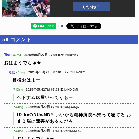
いいね！
58
コメント
返信
743mg
2025年05月27日 07:00
ID:c0NTkzNzY
おはようでちゅ★
返信
743mg
2025年05月27日 07:02
ID:kxODUwNDY
皆様おはよー
743mg
2025年05月27日 07:03
ID:kxNDI5MjI
ベトナム床屋いってくるー
743mg
2025年05月27日 07:29
ID:I4NjUwNjA
ID:kxODUwNDY
いいから精神病院へ帰って寝てろ
お
まえ脳に障害があるんだろ
743mg
2025年05月27日 11:13
ID:czNjMyMDQ
おはようでちゅ★