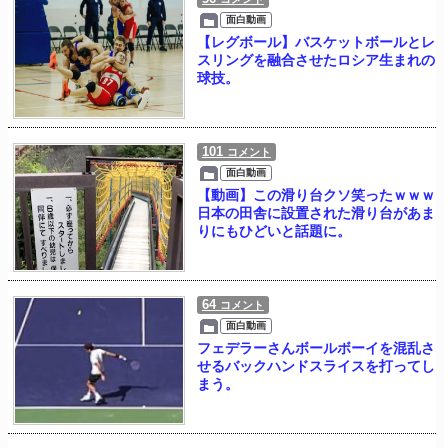
面白動画
【レグボール】バスケットボールとレ
スリングを融合させたロシア生まれの
球技。
101
コメント
面白動画
【動画】この滑り台クソ笑ったｗｗｗ
日本の田舎に設置された滑り台があま
りにもひどいと話題に。
64
コメント
面白動画
フェデラーさんボールボーイを混乱さ
せるバックハンドスライスを打ってし
まう。