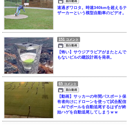
面白動画
速過ぎワロタ。時速340kmを超えるテ
ザーカーという模型自動車のビデオ。
151
コメント
面白動画
【怖い】サウジアラビアがまたとんで
もないビルの建設計画を発表。
65
コメント
面白動画
【動画】サッカーの年間パスポート保
有者向けにドローンを使って試合配信
→AIでボールを自動追尾するはずが終
始ハゲを自動追尾してしまうｗｗ