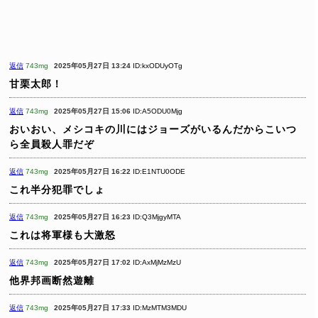
返信
743mg
2025年05月27日 13:24
ID:kxODUyOTg
甘栗太郎！
返信
743mg
2025年05月27日 15:06
ID:A5ODU0Mjg
おいおい、メシコキの川にはジョーズがいるんだからこいつ
ら全員殺人罪だぞ
返信
743mg
2025年05月27日 16:22
ID:E1NTU0ODE
これ半分犯罪でしょ
返信
743mg
2025年05月27日 16:23
ID:Q3MjgyMTA
これは将軍様も大激怒
返信
743mg
2025年05月27日 17:02
ID:AxMjMzMzU
他界邦画断然遊離
返信
743mg
2025年05月27日 17:33
ID:MzMTM3MDU