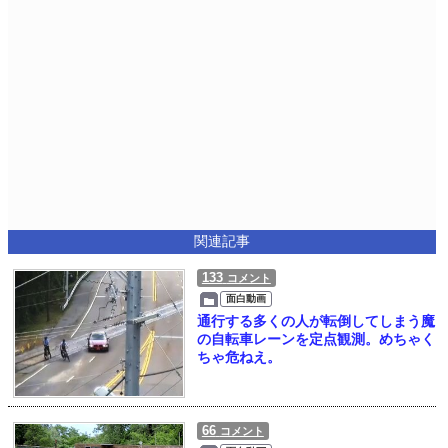
関連記事
133
コメント
面白動画
通行する多くの人が転倒してしまう魔
の自転車レーンを定点観測。めちゃく
ちゃ危ねえ。
66
コメント