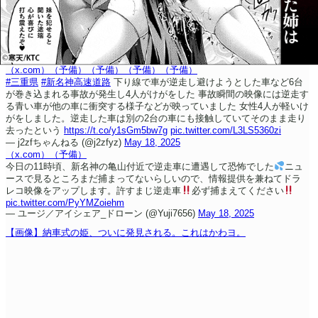
（x.com）
（予備）
（予備）
（予備）
（予備）
#三重県
#新名神高速道路
下り線で車が逆走し避けようとした車など6台
が巻き込まれる事故が発生し4人がけがをした 事故瞬間の映像には逆走す
る青い車が他の車に衝突する様子などが映っていました 女性4人が軽いけ
がをしました。
逆走した車は別の2台の車にも接触していてそのまま走り
去ったという
https://t.co/y1sGm5bw7g
pic.twitter.com/L3LS5360zi
— j2zfちゃんねる (@j2zfyz)
May 18, 2025
（x.com）
（予備）
今日の11時頃、新名神の亀山付近で逆走車に遭遇して恐怖でした
ニュ
ースで見るところまだ捕まってないらしいので、情報提供を兼ねてドラ
レコ映像をアップします。
許すまじ逆走車
必ず捕まえてください
pic.twitter.com/PyYMZoiehm
— ユージ／アイシェア_ドローン (@Yuji7656)
May 18, 2025
【画像】納車式の姫、ついに発見される。これはかわヨ。