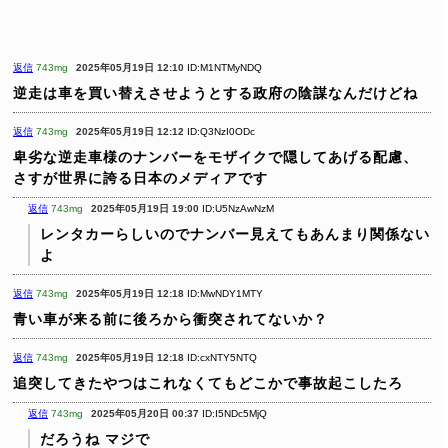
返信
743mg
2025年05月19日 12:10
ID:M1NTMyNDQ
逆走は車を買い替えさせようとする政府の陰謀なんだけどね
返信
743mg
2025年05月19日 12:12
ID:Q3NzI0ODc
卑劣な逆走車様のナンバーをモザイクで隠してあげる配慮、
さすが世界に誇る日本のメディアです
返信
743mg
2025年05月19日 19:00
ID:U5NzAwNzM
レンタカーらしいのでナンバー見えてもあんまり関係ない
よ
返信
743mg
2025年05月19日 12:18
ID:MwNDY1MTY
青い車が来る前に後ろから衝突されてないか？
返信
743mg
2025年05月19日 12:18
ID:cxNTY5NTQ
追突してきたやつはこれなくてもどこかで事故起こしたろ
返信
743mg
2025年05月20日 00:37
ID:I5NDc5MjQ
だろうね
マジで