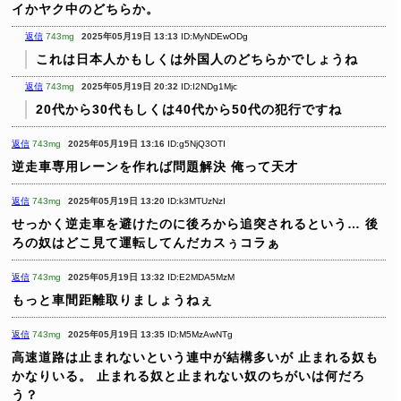
イかヤク中のどちらか。
返信
743mg
2025年05月19日 13:13
ID:MyNDEwODg
これは日本人かもしくは外国人のどちらかでしょうね
返信
743mg
2025年05月19日 20:32
ID:I2NDg1Mjc
20代から30代もしくは40代から50代の犯行ですね
返信
743mg
2025年05月19日 13:16
ID:g5NjQ3OTI
逆走車専用レーンを作れば問題解決
俺って天才
返信
743mg
2025年05月19日 13:20
ID:k3MTUzNzI
せっかく逆走車を避けたのに後ろから追突されるという…
後
ろの奴はどこ見て運転してんだカスぅコラぁ
返信
743mg
2025年05月19日 13:32
ID:E2MDA5MzM
もっと車間距離取りましょうねぇ
返信
743mg
2025年05月19日 13:35
ID:M5MzAwNTg
高速道路は止まれないという連中が結構多いが
止まれる奴も
かなりいる。
止まれる奴と止まれない奴のちがいは何だろ
う？