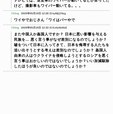
テレビでは、逆走車のワイパーが動いてるとか言ってた
けど、撮影車もワイパー動いてる。。。
743mg
2025年05月19日 12:28
ID:kyMjQ2Nzg
ワイやでおじさん「ワイはパーやで
743mg
2025年05月19日 12:33
ID:EzNzMzMzE
また中国人か姦国人ですか？
日本に悪い影響を与える
民族を…
悪く言う事がなぜ差別になるのでしょうか？
嘘をついて日本に入ってきて、日本を侮辱する人たちを
追い出そうとする考えは差別なのでしょうか？
姦国人
由来の人はウクライナを侵略しようとするロシアを悪く
言う事はおかしいのではないでしょうか？いい加減駆除
したほうが良いのではないのでしょうか？