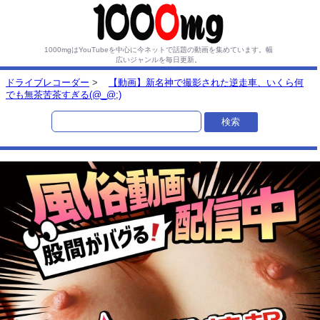
1000mgはYouTubeを中心に今ネットで話題の動画を集めています。
幅
広いジャンルを毎日更新。
ドライブレコーダー
>
【動画】新名神で撮影された逆走車、いくら何
でも無茶苦茶すぎる(@_@;)