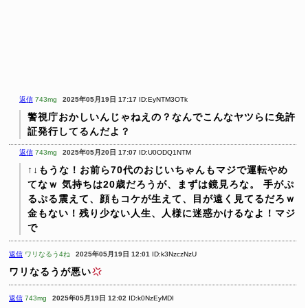
返信
743mg
2025年05月19日 17:17
ID:EyNTM3OTk
警視庁おかしいんじゃねえの？なんでこんなヤツらに免許
証発行してるんだよ？
返信
743mg
2025年05月20日 17:07
ID:U0ODQ1NTM
↑↓もうな！お前ら70代のおじいちゃんもマジで運転やめ
てなｗ
気持ちは20歳だろうが、まずは鏡見ろな。
手がぷ
るぷる震えて、顔もコケが生えて、目が遠く見てるだろｗ
金もない！残り少ない人生、人様に迷惑かけるなよ！マジ
で
返信
ワリなるう4ね
2025年05月19日 12:01
ID:k3NzczNzU
ワリなるうが悪い
返信
743mg
2025年05月19日 12:02
ID:k0NzEyMDI