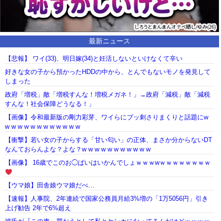
最新ニュース
【悲報】 ワイ(33)、明日嫁(34)と妊活しないといけなくて辛い
好きな女の子から預かったHDDの中から、とんでもないモノを発見して
しまった
政府「増税」敵「増税すんな！増税メガネ！」→政府「減税」敵「減税
すんな！社会保障どうなる！」
【画像】令和最新版の剛力彩芽、ワイらにブッ刺さりまくりと話題にw
w w w w w w w w w w w w
【衝撃】若い女の子からする「甘い匂い」の正体、まさか分からないDT
なんておらんよな？よな？w w w w w w w w w w w
【画像】 16歳でこのお◯ぱいはいかんでしょｗｗｗwｗｗｗｗｗｗｗｗ
【ウマ娘】田舎娘ウマ娘だべ…
【速報】人事院、2年連続で国家公務員月給3%増の「1万5056円」引き
上げ勧告 2年で6%超え