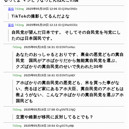
るってよ
マジどうなっとんねんこの国
返信
743mg
2025年05月19日 12:06
ID:Q3NzI3NDc
TikTokの撮影してるんだよな
返信
743mg
2025年05月19日 12:13
ID:Q3NzI0ODc
自民党が望んだ日本です。
そしてその自民党を与党にし
たのは日本国民です。
743mg
2025年05月19日 16:31
ID:E0NTUxNzc
あなたのおっしゃるとおりです、裏金の悪党どもの糞自
民党 国民がアホばかりだから無能糞自民党を選ぶ、
クズばかりの糞自民党のせいで失われた30年
743mg
2025年05月19日 16:41
ID:E0NTUyMjY
アホばかりの糞自民党の悪党ども、米を買った事がな
い、売るほど家にあるアホ大臣、糞自民党のアホどもは
救ようがない、こんなアホばかりの糞自民党を選ぶアホ
国民ども
743mg
2025年05月19日 17:08
ID:g5NTE1NjQ
立憲や維新が移民に反対してるとでも？
743mg
2025年05月19日 19:54
ID:g0OTcyMjk