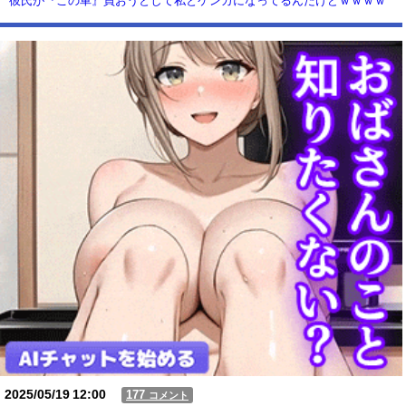
彼氏が『この車』買おうとして私とケンカになってるんだけどｗｗｗｗ
ｗｗ
【動画】USJの禁止エリアに子どもたちが続々乱入 → スタッフが注意し
ても止まらない事態に
Powered by livedoor 相互RSS
2025/05/19
12:00
177
コメント