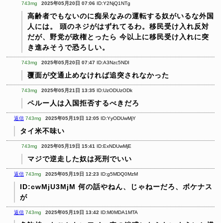
743mg
2025年05月20日 07:06
ID:Y2NjQ1NTg
高齢者でもないのに痴呆なみの運転する奴がいるな外国
人には。
頭のネジがはずれてるわ。移民受け入れ反対
だが、野党が政権とったら
今以上に移民受け入れに突
き進みそうで恐ろしい。
743mg
2025年05月20日 07:47
ID:A3Nzc5NDI
覆面が交通止めなければ追突されなかった
743mg
2025年05月21日 13:35
ID:UzODUzODk
ペルー人は入国拒否するべきだろ
返信
743mg
2025年05月19日 12:05
ID:YyODUwMjY
タイ米不味い
743mg
2025年05月19日 15:41
ID:ExNDUwMjE
マジで逆走した奴は死刑でいい
返信
743mg
2025年05月19日 12:23
ID:g5MDQ0MzM
ID:cwMjU3MjM
何の話やねん、じゃねーだろ、ボケナス
が
返信
743mg
2025年05月19日 13:42
ID:M0MDA1MTA