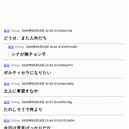
返信
743mg
2025年05月19日 12:32
ID:Q3NzE1NjI
どうせ、また人外だろ
返信
743mg
2025年05月19日 16:42
ID:E0NTUyMjY
シナが南チョン子
返信
743mg
2025年05月19日 12:34
ID:k3NDIyNTU
ボルティセラになりたい
返信
743mg
2025年05月19日 12:35
ID:Q4NjUxNDQ
土人に車貸すなや
返信
743mg
2025年05月19日 12:37
ID:kxNTA1Njg
たのしそうで何より
返信
743mg
2025年05月19日 12:44
ID:E3OTc2MDA
今日は逆走ばっかりだな