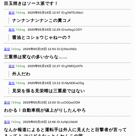
目玉焼きはソース派です！
返信
743mg
2025年05月19日 12:07
ID:g5MTE4MzU
ナンナンナンナンこの糞コメ
返信
743mg
2025年05月19日 12:25
ID:kzNzg1ODY
醤油とコショウじゃねーの？
返信
743mg
2025年05月19日 12:03
ID:Q3NzI3NDc
三重県は変なの多いからな……
返信
743mg
2025年05月19日 12:27
ID:g5MDQzNTk
外人だわ
返信
743mg
2025年05月19日 13:12
ID:MyNDEwODg
見栄を張る見栄晴は三重産ではない
返信
743mg
2025年05月19日 12:03
ID:czODQwODM
わかる！自動車税が値上がりしたんやろ
返信
743mg
2025年05月19日 12:06
ID:AzNjU1MzM
なんか報道によると運転手は外人に見えたと目撃者が言って