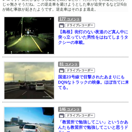
じゃ無さそうだね。この逆走車を避けようとした車が追突するなど計6台
が絡む事故が起きたようです。逆走車はそのまま逃走。
177
コメント
ドライブレコーダー
【島根】街灯のない夜道のど真ん中に
突っ立っていた男性をはねてしまうタ
クシーの車載。
81
コメント
ドライブレコーダー
国道23号線で目撃されたあまりにも
DQNなトラックの映像。ほぼ当てに来
てる。
146
コメント
ドライブレコーダー
「教習所で勉強してこい」というかあ
んたも教習所で勉強してこいと思うド