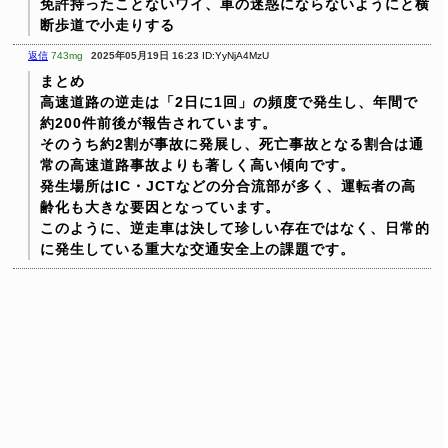
免許持ったことないワイ、車の迷惑にならないようにと横
断歩道で小走りする
返信
743mg
2025年05月19日 16:23
ID:YyNjA4MzU
まとめ
高速道路の逆走は「2日に1回」の頻度で発生し、年間で
約200件前後が報告されています。
そのうち約2割が事故に発展し、死亡事故となる割合は通
常の高速道路事故よりも著しく高い傾向です。
発生場所はIC・JCTなどの分合流部が多く、運転者の高
齢化も大きな要因となっています。
このように、逆走車は決して珍しい存在ではなく、日常的
に発生している重大な交通安全上の課題です。