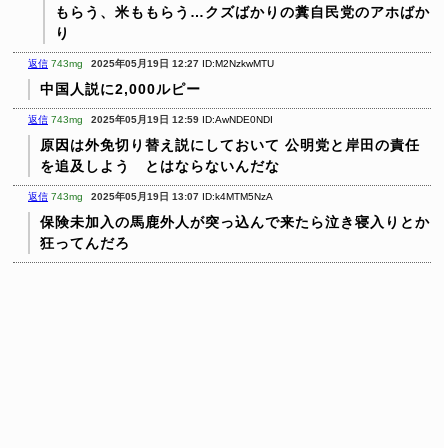
もらう、米ももらう…クズばかりの糞自民党のアホばか
り
返信
743mg
2025年05月19日 12:27
ID:M2NzkwMTU
中国人説に2,000ルピー
返信
743mg
2025年05月19日 12:59
ID:AwNDE0NDI
原因は外免切り替え説にしておいて
公明党と岸田の責任
を追及しよう とはならないんだな
返信
743mg
2025年05月19日 13:07
ID:k4MTM5NzA
保険未加入の馬鹿外人が突っ込んで来たら泣き寝入りとか
狂ってんだろ