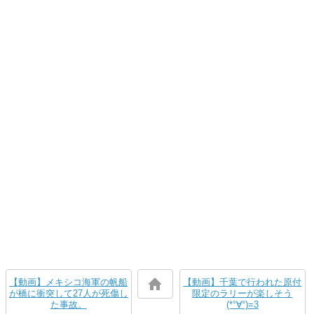
【動画】メキシコ海軍の帆船
【動画】千葉で行われた原付
が橋に衝突して27人が死傷し
限定のラリーが楽しそう
た事故。
(*°∀°)=3