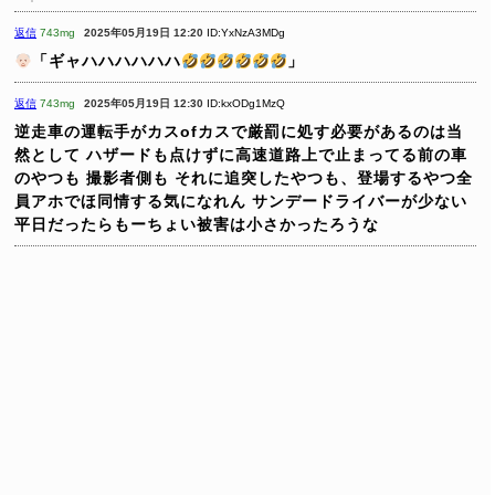
返信
743mg
2025年05月19日 12:20
ID:YxNzA3MDg
「ギャハハハハハハ
」
返信
743mg
2025年05月19日 12:30
ID:kxODg1MzQ
逆走車の運転手がカスofカスで厳罰に処す必要があるのは当
然として
ハザードも点けずに高速道路上で止まってる前の車
のやつも 撮影者側も
それに追突したやつも、登場するやつ全
員アホでほ同情する気になれん
サンデードライバーが少ない
平日だったらもーちょい被害は小さかったろうな