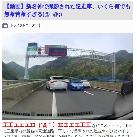
【動画】新名神で撮影された逆走車、いくら何でも
無茶苦茶すぎる(@_@;)
ドライブレコーダー
工工エエエｴｴ（´Д｀）ｴｴエエエ工工
なにこれ・・・。18日
に三重県内の新名神高速道路（下り）で目撃された逆走車がひどいドラ
レコです。衝突しながらも逆走を続けるとか、ただ向きを間違えただけ