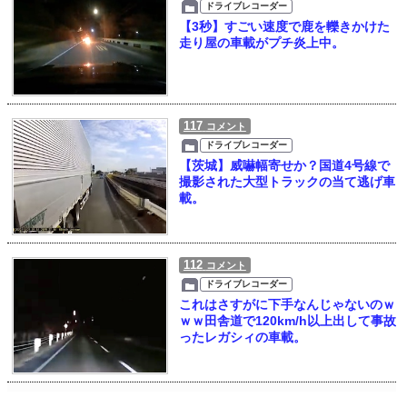
ドライブレコーダー
【3秒】すごい速度で鹿を轢きかけた
走り屋の車載がプチ炎上中。
117
コメント
ドライブレコーダー
【茨城】威嚇幅寄せか？国道4号線で
撮影された大型トラックの当て逃げ車
載。
112
コメント
ドライブレコーダー
これはさすがに下手なんじゃないのｗ
ｗｗ田舎道で120km/h以上出して事故
ったレガシィの車載。