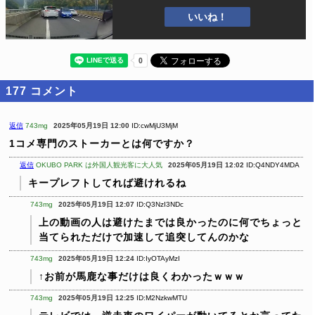
いいね！
177
コメント
返信
743mg
2025年05月19日 12:00
ID:cwMjU3MjM
1コメ専門のストーカーとは何ですか？
返信
OKUBO PARK は外国人観光客に大人気
2025年05月19日 12:02
ID:Q4NDY4MDA
キープレフトしてれば避けれるね
743mg
2025年05月19日 12:07
ID:Q3NzI3NDc
上の動画の人は避けたまでは良かったのに何でちょっと
当てられただけで加速して追突してんのかな
743mg
2025年05月19日 12:24
ID:IyOTAyMzI
↑お前が馬鹿な事だけは良くわかったｗｗｗ
743mg
2025年05月19日 12:25
ID:M2NzkwMTU