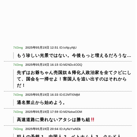
743mg
2025年05月19日 12:51
ID:IxNjcyNjU
もう珍しい光景ではない。今後もっと増えるだろうな…
743mg
2025年05月19日 16:15
ID:M2NDc4ODQ
先ずはお爺ちゃん売国奴＆帰化人政治家を全てクビにし
て、国会を一掃せよ！害国人を追い出すのはそれから
だ！
743mg
2025年05月19日 16:33
ID:E2MTI0MjM
通名禁止から始めよう。
743mg
2025年05月19日 17:59
ID:M2NzkwODM
高速道路に乗れないアタシは勝ち組
743mg
2025年05月19日 20:04
ID:AyNzYwNDk
犯人の予想
1、中国人
2．ベトナム人
3，クルド人