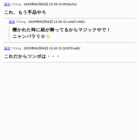
返信
743mg
2025年06月06日 12:39
ID:M5NjIxNzI
これ、もう手品やろ
返信
743mg
2025年06月06日 13:25
ID:cwNDYzMDc
轢かれた時に紙が舞ってるからマジックやで！
ニャンパラリ☆
️
返信
743mg
2025年06月06日 12:42
ID:Q3NTEwMjY
これだからツンボは・・・