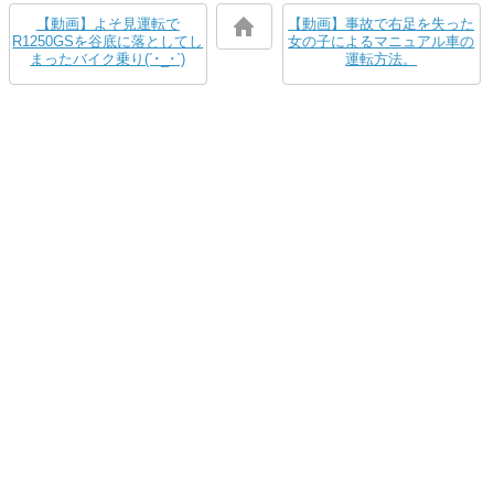
【動画】よそ見運転で
【動画】事故で右足を失った
R1250GSを谷底に落としてし
女の子によるマニュアル車の
まったバイク乗り(´･_･`)
運転方法。