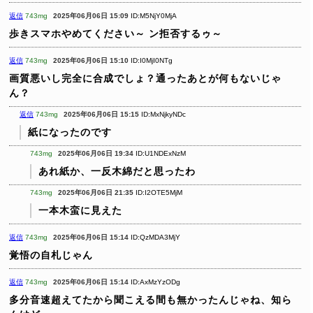
返信
743mg
2025年06月06日 15:09
ID:M5NjY0MjA
歩きスマホやめてください～
ン拒否するゥ～
返信
743mg
2025年06月06日 15:10
ID:I0MjI0NTg
画質悪いし完全に合成でしょ？通ったあとが何もないじゃ
ん？
返信
743mg
2025年06月06日 15:15
ID:MxNjkyNDc
紙になったのです
743mg
2025年06月06日 19:34
ID:U1NDExNzM
あれ紙か、一反木綿だと思ったわ
743mg
2025年06月06日 21:35
ID:I2OTE5MjM
一本木蛮に見えた
返信
743mg
2025年06月06日 15:14
ID:QzMDA3MjY
覚悟の自札じゃん
返信
743mg
2025年06月06日 15:14
ID:AxMzYzODg
多分音速超えてたから聞こえる間も無かったんじゃね、知ら