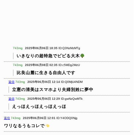
743mg
2025年06月06日 18:35
ID:Q3NzMzMTg
いきなりの超特急でビビる大木
743mg
2025年06月08日 02:35
ID:c5MDg2MzU
比良山麓に生きる自由人です
返信
743mg
2025年06月06日 12:14
ID:Q0MjU4NDM
立憲の清美はスマホより夫婦別姓に夢中
返信
743mg
2025年06月06日 12:29
ID:gwNzQwMTk
えっほえっほえっほえっほ
返信
743mg
2025年06月06日 12:01
ID:Y4ODQ0Njg
ワリなるうもコレで
️