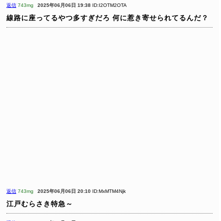
返信
743mg
2025年06月06日 19:38
ID:I2OTM2OTA
線路に座ってるやつ多すぎだろ
何に惹き寄せられてるんだ？
返信
743mg
2025年06月06日 20:10
ID:MxMTM4Njk
江戸むらさき特急～