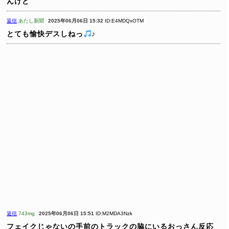
んけど
返信
あたし新聞
2025年06月06日 15:32
ID:E4MDQxOTM
とても愉快デスしねっ
♪
返信
743mg
2025年06月06日 15:51
ID:M2MDA3Nzk
フェイクじゃないの手前のトラックの脇にいるおっさん反応