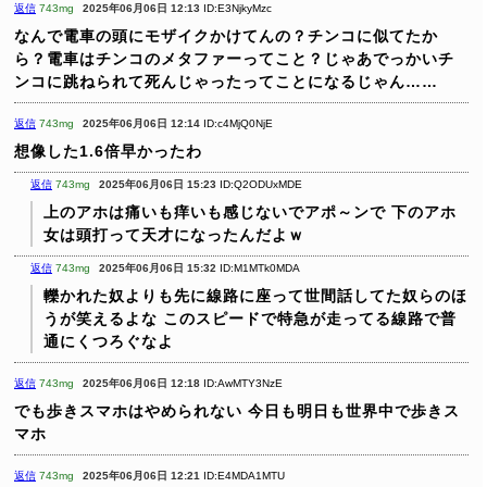
返信
743mg
2025年06月06日 12:13
ID:E3NjkyMzc
なんで電車の頭にモザイクかけてんの？チンコに似てたか
ら？電車はチンコのメタファーってこと？じゃあでっかいチ
ンコに跳ねられて死んじゃったってことになるじゃん……
返信
743mg
2025年06月06日 12:14
ID:c4MjQ0NjE
想像した1.6倍早かったわ
返信
743mg
2025年06月06日 15:23
ID:Q2ODUxMDE
上のアホは痛いも痒いも感じないでアポ～ンで
下のアホ
女は頭打って天才になったんだよｗ
返信
743mg
2025年06月06日 15:32
ID:M1MTk0MDA
轢かれた奴よりも先に線路に座って世間話してた奴らのほ
うが笑えるよな
このスピードで特急が走ってる線路で普
通にくつろぐなよ
返信
743mg
2025年06月06日 12:18
ID:AwMTY3NzE
でも歩きスマホはやめられない
今日も明日も世界中で歩きス
マホ
返信
743mg
2025年06月06日 12:21
ID:E4MDA1MTU