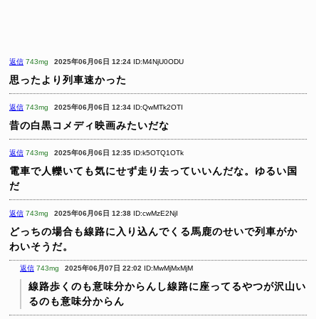
返信
743mg
2025年06月06日 12:24
ID:M4NjU0ODU
思ったより列車速かった
返信
743mg
2025年06月06日 12:34
ID:QwMTk2OTI
昔の白黒コメディ映画みたいだな
返信
743mg
2025年06月06日 12:35
ID:k5OTQ1OTk
電車で人轢いても気にせず走り去っていいんだな。ゆるい国
だ
返信
743mg
2025年06月06日 12:38
ID:cwMzE2NjI
どっちの場合も線路に入り込んでくる馬鹿のせいで列車がか
わいそうだ。
返信
743mg
2025年06月07日 22:02
ID:MwMjMxMjM
線路歩くのも意味分からんし線路に座ってるやつが沢山い
るのも意味分からん