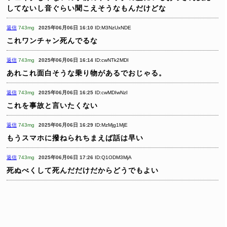
してないし音ぐらい聞こえそうなもんだけどな
返信
743mg
2025年06月06日 16:10
ID:M3NzUxNDE
これワンチャン死んでるな
返信
743mg
2025年06月06日 16:14
ID:cwNTk2MDI
あれこれ面白そうな乗り物があるでおじゃる。
返信
743mg
2025年06月06日 16:25
ID:cwMDIwNzI
これを事故と言いたくない
返信
743mg
2025年06月06日 16:29
ID:MzMjg1MjE
もうスマホに撥ねられちまえば話は早い
返信
743mg
2025年06月06日 17:26
ID:Q1ODM3MjA
死ぬべくして死んだだけだからどうでもよい