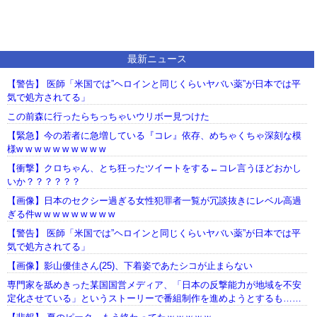
最新ニュース
【警告】 医師「米国では”ヘロインと同じくらいヤバい薬”が日本では平
気で処方されてる」
この前森に行ったらちっちゃいウリボー見つけた
【緊急】今の若者に急増している『コレ』依存、めちゃくちゃ深刻な模
様w w w w w w w w w w
【衝撃】クロちゃん、とち狂ったツイートをする←コレ言うほどおかし
いか？？？？？？
【画像】日本のセクシー過ぎる女性犯罪者一覧が冗談抜きにレベル高過
ぎる件w w w w w w w w w
【警告】 医師「米国では”ヘロインと同じくらいヤバい薬”が日本では平
気で処方されてる」
【画像】影山優佳さん(25)、下着姿であたシコが止まらない
専門家を舐めきった某国国営メディア、「日本の反撃能力が地域を不安
定化させている」というストーリーで番組制作を進めようとするも……