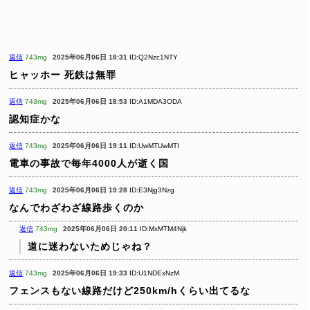
返信
743mg
2025年06月06日 18:31
ID:Q2Nzc1NTY
ヒャッホー
死鉄は無罪
返信
743mg
2025年06月06日 18:53
ID:A1MDA3ODA
認知症かな
返信
743mg
2025年06月06日 19:11
ID:UwMTUwMTI
電車の事故で毎年4000人が逝く国
返信
743mg
2025年06月06日 19:28
ID:E3Njg3Nzg
なんでわざわざ線路歩くのか
返信
743mg
2025年06月06日 20:11
ID:MxMTM4Njk
道に迷わないためじゃね？
返信
743mg
2025年06月06日 19:33
ID:U1NDExNzM
フェンスもない線路だけど250km/hくらい出てるな