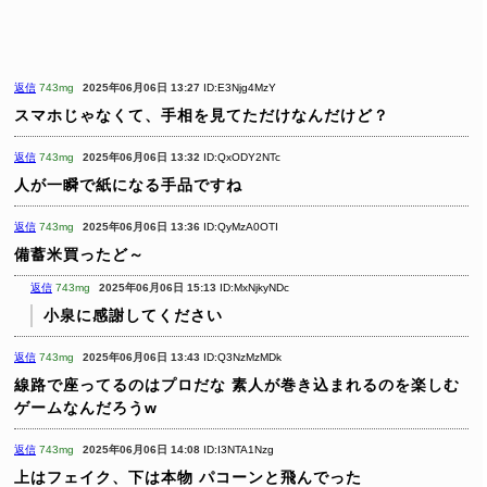
返信
743mg
2025年06月06日 13:27
ID:E3Njg4MzY
スマホじゃなくて、手相を見てただけなんだけど？
返信
743mg
2025年06月06日 13:32
ID:QxODY2NTc
人が一瞬で紙になる手品ですね
返信
743mg
2025年06月06日 13:36
ID:QyMzA0OTI
備蓄米買ったど～
返信
743mg
2025年06月06日 15:13
ID:MxNjkyNDc
小泉に感謝してください
返信
743mg
2025年06月06日 13:43
ID:Q3NzMzMDk
線路で座ってるのはプロだな
素人が巻き込まれるのを楽しむ
ゲームなんだろうw
返信
743mg
2025年06月06日 14:08
ID:I3NTA1Nzg
上はフェイク、下は本物 パコーンと飛んでった