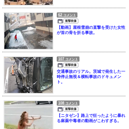
62
コメント
衝撃映像
【動画】屋根雪崩の直撃を受けた女性
が首の骨を折る事故。
107
コメント
衝撃映像
交通事故のリアル。茨城で発生した一
時停止無視＆横転事故のドキュメン
ト。
108
コメント
衝撃映像
【ニタゼン】路上で狂ったように暴れ
る麻薬中毒者の動画がこわすぎる。