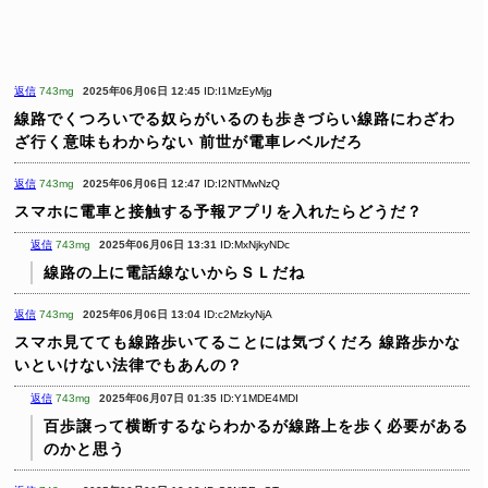
返信
743mg
2025年06月06日 12:45
ID:I1MzEyMjg
線路でくつろいでる奴らがいるのも歩きづらい線路にわざわ
ざ行く意味もわからない
前世が電車レベルだろ
返信
743mg
2025年06月06日 12:47
ID:I2NTMwNzQ
スマホに電車と接触する予報アプリを入れたらどうだ？
返信
743mg
2025年06月06日 13:31
ID:MxNjkyNDc
線路の上に電話線ないからＳＬだね
返信
743mg
2025年06月06日 13:04
ID:c2MzkyNjA
スマホ見てても線路歩いてることには気づくだろ
線路歩かな
いといけない法律でもあんの？
返信
743mg
2025年06月07日 01:35
ID:Y1MDE4MDI
百歩譲って横断するならわかるが線路上を歩く必要がある
のかと思う