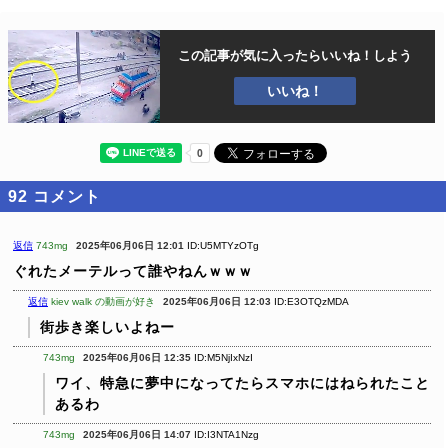
この記事が気に入ったら
いいね！しよう
いいね！
92
コメント
返信
743mg
2025年06月06日 12:01
ID:U5MTYzOTg
ぐれたメーテルって誰やねんｗｗｗ
返信
kiev walk の動画が好き
2025年06月06日 12:03
ID:E3OTQzMDA
街歩き楽しいよねー
743mg
2025年06月06日 12:35
ID:M5NjIxNzI
ワイ、特急に夢中になってたらスマホにはねられたこと
あるわ
743mg
2025年06月06日 14:07
ID:I3NTA1Nzg