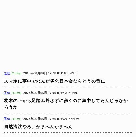
返信
743mg
2025年06月06日 17:48
ID:I1MzE4NTc
スマホに夢中でﾀﾋんだ劣化日本女ならとうの昔に
返信
743mg
2025年06月06日 17:49
ID:c5MTg0NzU
枕木の上から足踏み外さずに歩くのに集中してたんじゃなか
ろうか
返信
743mg
2025年06月06日 17:50
ID:cwNTg5NDM
自然淘汰やろ、かまへんかまへん