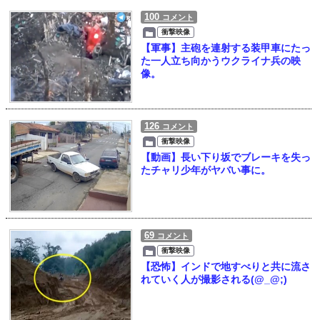
100
コメント
衝撃映像
【軍事】主砲を連射する装甲車にたっ
た一人立ち向かうウクライナ兵の映
像。
126
コメント
衝撃映像
【動画】長い下り坂でブレーキを失っ
たチャリ少年がヤバい事に。
69
コメント
衝撃映像
【恐怖】インドで地すべりと共に流さ
れていく人が撮影される(@_@;)