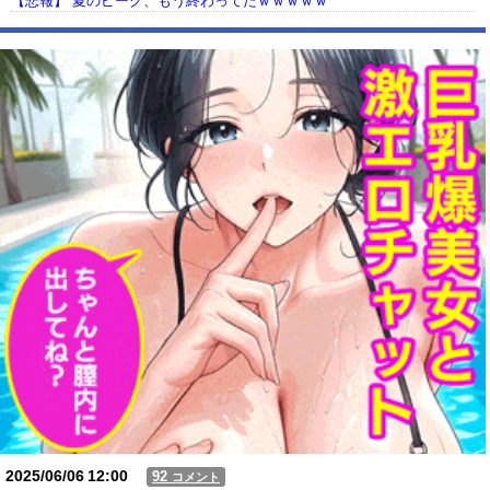
【悲報】 夏のピーク、もう終わってたｗｗｗｗｗ
【動画】USJの禁止エリアに子どもたちが続々乱入 → スタッフが注意し
ても止まらない事態に
Powered by livedoor 相互RSS
2025/06/06
12:00
92
コメント