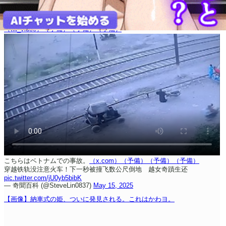
（tw_video）
（予備）
（予備）
（予備）
こちらはベトナムでの事故。
（x.com）
（予備）
（予備）
（予備）
穿越铁轨没注意火车！下一秒被撞飞数公尺倒地 越女奇蹟生还
pic.twitter.com/jU0yb5bibK
— 奇聞百科 (@SteveLin0837)
May 15, 2025
【画像】納車式の姫、ついに発見される。これはかわヨ。