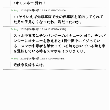
↑オモンネー 帰れ！
743mg
2025年06月06日 15:29
ID:M1MTk0MDA
↑
↑そういえば先頭車両で次の停車駅を案内してくれて
た男の子見なくなったわ。君だったのか。
743mg
2025年06月06日 15:46
ID:M0NDY3NTQ
スマホ中毒者はチンパンジーのオナニーと同じ。チンパ
ンジーにオナニーを教えると1日中夢中にイジってい
る。スマホ中毒者も飯食っている時も歩いている時も車
を運転している時もスマホをイジりまくり。
743mg
2025年06月06日 15:53
ID:AyMjU5NDE
近鉄奈良線やんけ。