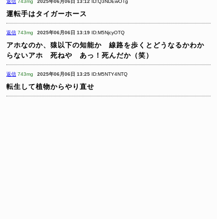
返信
743mg
2025年06月06日 13:12
ID:Q3NDEwOTg
運転手はタイガーホース
返信
743mg
2025年06月06日 13:19
ID:M5NjcyOTQ
アホなのか、猿以下の知能か 線路を歩くとどうなるかわか
らないアホ 死ねや あっ！死んだか（笑）
返信
743mg
2025年06月06日 13:25
ID:M5NTY4NTQ
転生して植物からやり直せ