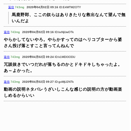
返信
743mg
2020年04月02日 09:16
ID:E4MTM2OTY
馬鹿野郎、ここの奴らはありきたりな救出なんて望んで無
いんだよ
返信
743mg
2020年04月02日 09:16
ID:kxNjUwOTk
やらかしてないやろ。やらかすってのはヘリコプターから婆
さん投げ落とすこと言ってんねんで
返信
743mg
2020年04月02日 09:24
ID:k1MDI3ODU
冗談抜きでいつだれが落ちるのかとドキドキしちゃったよ。
あ～よかった。
返信
743mg
2020年04月02日 09:27
ID:gxMjU2NTk
動画の説明ネタバレうざいしこんな感じの説明の方が動画楽
しめるからいい