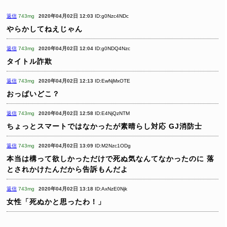
返信
743mg
2020年04月02日 12:03
ID:g0Nzc4NDc
やらかしてねえじゃん
返信
743mg
2020年04月02日 12:04
ID:g0NDQ4Nzc
タイトル詐欺
返信
743mg
2020年04月02日 12:13
ID:EwNjMxOTE
おっぱいどこ？
返信
743mg
2020年04月02日 12:58
ID:E4NjQzNTM
ちょっとスマートではなかったが素晴らし対応
GJ消防士
返信
743mg
2020年04月02日 13:09
ID:M2Nzc1ODg
本当は構って欲しかっただけで死ぬ気なんてなかったのに
落
とされかけたんだから告訴もんだよ
返信
743mg
2020年04月02日 13:18
ID:AxNzE0Njk
女性「死ぬかと思ったわ！」