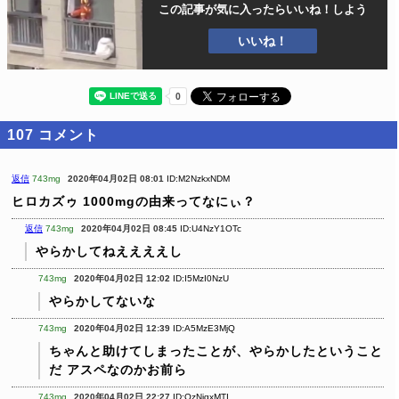
この記事が気に入ったら
いいね！しよう
いいね！
107
コメント
返信
743mg
2020年04月02日 08:01
ID:M2NzkxNDM
ヒロカズゥ
1000mgの由来ってなにぃ？
返信
743mg
2020年04月02日 08:45
ID:U4NzY1OTc
やらかしてねええええし
743mg
2020年04月02日 12:02
ID:I5MzI0NzU
やらかしてないな
743mg
2020年04月02日 12:39
ID:A5MzE3MjQ
ちゃんと助けてしまったことが、やらかしたということ
だ
アスペなのかお前ら
743mg
2020年04月02日 22:27
ID:QzNjgxMTI