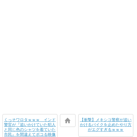
くっそワロタｗｗｗ インド
【衝撃】メキシコ警察が追い
警官が『追いかけていた犯人
かけるバイクを止めたやり方
と同じ色のシャツを着ていた
がエグすぎるｗｗｗ
市民』を間違えてボコる映像