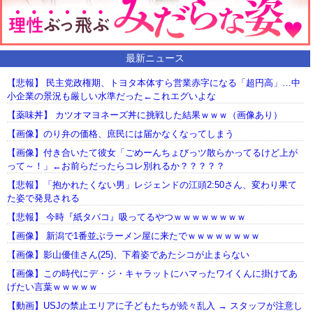
最新ニュース
【悲報】 民主党政権期、トヨタ本体すら営業赤字になる「超円高」…中
小企業の景況も厳しい水準だった←これエグいよな
【薬味丼】 カツオマヨネーズ丼に挑戦した結果ｗｗｗ（画像あり）
【画像】のり弁の価格、庶民には届かなくなってしまう
【画像】付き合いたて彼女「ごめーんちょびっツ散らかってるけど上が
って～！」←お前らだったらコレ別れるか？？？？？
【悲報】「抱かれたくない男」レジェンドの江頭2:50さん、変わり果て
た姿で発見される
【悲報】 今時『紙タバコ』吸ってるやつｗｗｗｗｗｗｗｗ
【画像】 新潟で1番並ぶラーメン屋に来たでｗｗｗｗｗｗｗｗ
【画像】影山優佳さん(25)、下着姿であたシコが止まらない
【画像】この時代にデ・ジ・キャラットにハマったワイくんに掛けてあ
げたい言葉ｗｗｗｗｗ
【動画】USJの禁止エリアに子どもたちが続々乱入 → スタッフが注意し