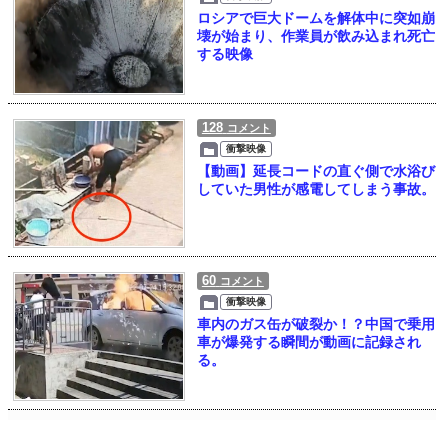
ロシアで巨大ドームを解体中に突如崩
壊が始まり、作業員が飲み込まれ死亡
する映像
128
コメント
衝撃映像
【動画】延長コードの直ぐ側で水浴び
していた男性が感電してしまう事故。
60
コメント
衝撃映像
車内のガス缶が破裂か！？中国で乗用
車が爆発する瞬間が動画に記録され
る。