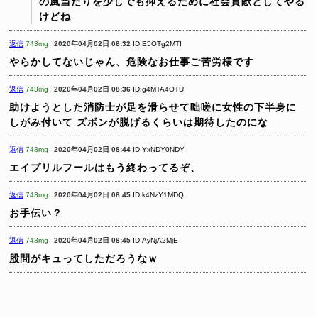
の風当たりを少しでも抑えるために社会貢献としてやる
けどね
返信
743mg
2020年04月02日 08:32
ID:E5OTg2MTI
やらかしてないじゃん、危険なお仕事ご苦労様です
返信
743mg
2020年04月02日 08:36
ID:g4MTA4OTU
助けようとした消防士が足を滑らせて咄嗟に女性の下半身に
しがみ付いて
ズボンが脱げるくらいは期待したのにな
返信
743mg
2020年04月02日 08:44
ID:YxNDY0NDY
エイプリルフールはもう終わってるぞ、
返信
743mg
2020年04月02日 08:45
ID:k4NzY1MDQ
お手伝い？
返信
743mg
2020年04月02日 08:45
ID:AyNjA2MjE
股間がキュってしただろうなｗ