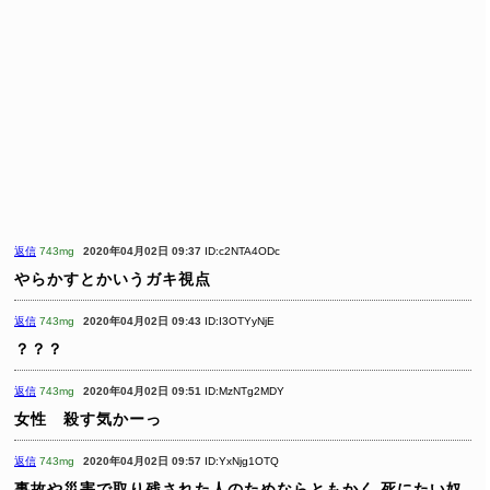
返信
743mg
2020年04月02日 09:37
ID:c2NTA4ODc
やらかすとかいうガキ視点
返信
743mg
2020年04月02日 09:43
ID:I3OTYyNjE
？？？
返信
743mg
2020年04月02日 09:51
ID:MzNTg2MDY
女性 殺す気かーっ
返信
743mg
2020年04月02日 09:57
ID:YxNjg1OTQ
事故や災害で取り残された人のためならともかく
死にたい奴