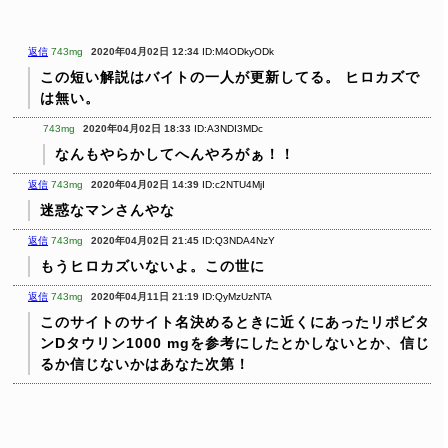
返信
743mg
2020年04月02日 12:34
ID:M4ODkyODk
この短い解説はバイトの一人が更新してる。
ヒロカズで
は無い。
743mg
2020年04月02日 18:33
ID:A3NDI3MDc
なんもやらかしてへんやろがぁ！！
返信
743mg
2020年04月02日 14:39
ID:c2NTU4MjI
迷惑なマンさんやな
返信
743mg
2020年04月02日 21:45
ID:Q3NDA4NzY
もうヒロカズいないよ。この世に
返信
743mg
2020年04月11日 21:19
ID:QyMzUzNTA
このサイトのサイト名決めるときに近くにあったリポビタ
ンDタウリン1000 mgを参考にしたとかしないとか、信じ
るか信じないかはあなた次第！