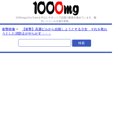
1000mgはYouTubeを中心に今ネットで話題の動画を集めています。
幅
広いジャンルを毎日更新。
衝撃映像
>
【衝撃】高層ビルから自殺しようとする少女 それを救お
うとした消防士がやらかす・・・