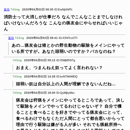
返信
743mg
2020年04月02日 08:30
ID:EwNjI4MTc
消防士って火消しが仕事だろ
なんでこんなことまでしなけれ
ばいけないんだろうな
こんなの猟友会にやらせればいいじゃ
ん
返信
743mg
2020年04月02日 08:41
ID:A5NTcxOTI
あの…猟友会は猪とかの野生動物の駆除をメインにやって
いる所ですが。あなた頭弱いのですか？バカなのね？
743mg
2020年04月02日 09:12
ID:I5MjM5NTg
おまえ、つまんねえ奴ってよく言われない？
743mg
2020年04月02日 14:28
ID:kxNTM4MDQ
頭弱い奴は自分以上の人間が理解できないんだね…
743mg
2020年04月02日 18:00
ID:QyMjkyMzc
猟友会は狩猟をメインにやってるところであって、決し
て駆除をメインでやってるわけじゃないぞ？
自分で獲
ることと食べることを好きでやってる猟友会にとって、
食べるわけでもなくただ人間にとって都合悪いからって
理由で行う駆除は嫌がる人が多い
それでも猟銃所持へ