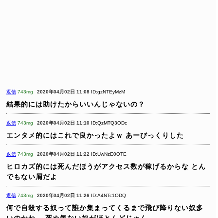
返信
743mg
2020年04月02日 11:08
ID:gzNTEyMzM
結果的には助けたからいいんじゃないの？
返信
743mg
2020年04月02日 11:10
ID:QzMTQ3ODc
エンタメ的にはこれで良かったよｗ
あーびっくりした
返信
743mg
2020年04月02日 11:22
ID:UwNzE0OTE
ヒロカズ的には死んだほうがアクセス数が稼げるからな
とん
でもない屑だよ
返信
743mg
2020年04月02日 11:26
ID:A4NTc1ODQ
何で自殺する奴って誰か集まってくるまで飛び降りない奴多
いのかね。
死ぬ気ない奴がほとんどじゃん