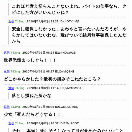
これほど煮え切らんことないよね。バイトの仕事なら、ク
ビにした方がいいんじゃね？
返信
743mg
2020年04月02日 23:27
ID:c4OTY4MjA
安全に確保しなかった、あわやと言いたいんだろうが、や
らかしてはいないわな、飛びついて結局無事確保したんだ
から
返信
743mg
2020年04月02日 08:24
ID:g4NDgzMzE
世界恐慌まっしぐら！！！
返信
743mg
2020年04月02日 08:27
ID:QwMjQ3NjI
どこかやらかした？最初の掴みそこねたところ？
返信
743mg
2020年04月02日 11:14
ID:QyMzMxMzU
落とし損ねた所かな
返信
743mg
2020年04月02日 08:29
ID:EwMDM3MDQ
少女「死んだらどうする！！」
返信
743mg
2020年04月02日 10:37
ID:E5NzA5OTI
それ。
本当に死にそうになって目が覚めたみたいなこと