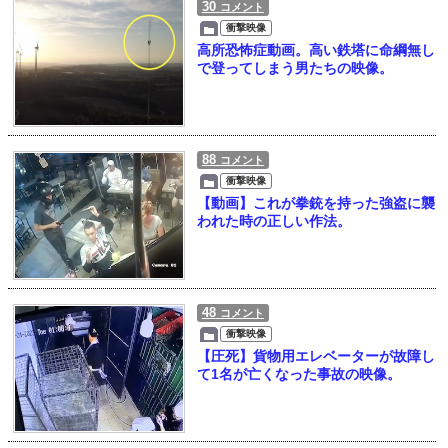
30
コメント
衝撃映像
高所恐怖症動画。高い鉄塔に命綱無し
で登ってしまう男たちの映像。
88
コメント
衝撃映像
【動画】これが拳銃を持った強盗に襲
われた時の正しい作法。
48
コメント
衝撃映像
【圧死】貨物用エレベーターが故障し
て1名が亡くなった事故の映像。