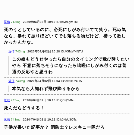
返信
743mg
2020年04月02日 10:19
ID:kzMzEyMTM
死のうとしているのに、必死にしがみ付いてて笑う。死ぬ気
なら、暴れて振りほどいてでも落ちる物だけど、構って欲し
かったんだな。
返信
743mg
2020年04月02日 10:28
ID:M5MzY4NTU
この娘もどうせやったら自分のタイミングで飛び降りたい
やろ
不意に落ちそうになったら咄嗟にしがみ付くのは普
通の反応やと思うわ
返信
743mg
2020年04月02日 13:04
ID:kwNTUzOTA
本気なら人知れず飛び降りるから
返信
743mg
2020年04月02日 10:19
ID:Q5NjY4Nzc
死んだらどうする！
返信
743mg
2020年04月02日 10:22
ID:k0NzU3OTc
子供が書いた記事か？
消防士？レスキュー隊だろ