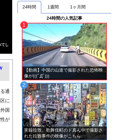
24時間
1週間
1ヶ月間
24時間の人気記事
べてし
ｗ
【動画】中国の山道で撮影された恐怖映
像が(((ﾟДﾟ)))
座る通
成区に
を外国
能性が
実録拉致。歌舞伎町のド真ん中で撮影さ
れた拉致事件の映像がこちら。