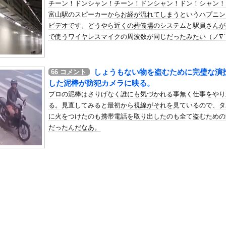
チーン！ドンシャン！チーン！ドンシャン！ドン！シャン！
デンのアニメなんて知らない」8割
富山駅のスピーカーからお経が流れてしまうというハプニン
の机がこの女の子の椅子にされてたらｗｗｗ
ビデオです。どうやら近くの葬儀場のシステムと駅員さんが
、可愛すぎる
で使うワイヤレスマイクの周波数が同じだったみたい（ノ∇`
屈みで完全に見えてる動画が拡散されてしまう…
いう地雷系の女子高生って好きじゃないの？
しょうもない物を盗むために完璧な演
66
コメント
ナンバーワンだ」 熊本地震直後の日本の対応のスピードに世界が衝撃
した泥棒が防犯カメラに映る。
にチン凸したアジア人短小男
、爆笑されてしまうｗｗｗ
プロの泥棒はさりげなく誰にも気づかれる事無く仕事をやり
た嫁。まさかと思い長男のDNA鑑定をするがいいな？と問うと、元嫁...
る。見直してみると最初から視線がそれを見ているので、タ
に火をつけたのも携帯電話を取り出したのも全て盗むための
ロシア軍兵士のHIV感染が2000％急増…ウクライナメディア！
だったんだなあ。
のSNS更新が1週間途絶え、様々な憶測が飛び交う。1週間ぶりの投...
管理フォーーーーム！！！」
の金庫触らないでよ！」キチママ『そこに金庫があったから、開けてみ...
(40)、パンパンすぎてノーバン始球式ならず
配達員さん、ガチでブチギレるｗｗｗｗｗｗｗｗｗｗ
裁かどうかとは分けて」 消費減税「2年後に私の責任で戻す」発言を...
ていた。腹減った！もう待てないよぉ！ → 彼はこんな様子です…