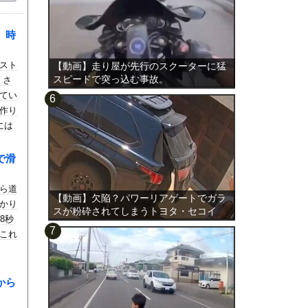
。時
。
スト
【動画】走り屋が先行のスクーターに猛
スピードで突っ込む事故。
。さ
てい
作り
には
ｗ
で滑
ら道
【動画】欠陥？パワーリアゲートでガラ
かり
スが粉砕されてしまうトヨタ・セコイ
8秒
ア。
これ
から