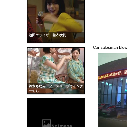
【画像】超清楚系シンガ
【朗報】秋田に日本最大
【動画】石破茂さん、
【動画】女子中学生の
【速報】熊本イオンモ
池田エライザ 着衣横乳
「48時間以内にトラン
Car salesman blo
【衝撃】サカナ山口、
【画像】影山優佳さん
サッカーの選手に落雷
【動画】看護師の男性
【黒歴史】こういう昔
鈴木ちなみ ノースリーブでインナ
韓国人「安貞桓が韓国
ーちら
ケンタッキーとか言う
【画像】このAVが性
【悲報】味噌ラーメン
【中国】男の子が爆竹