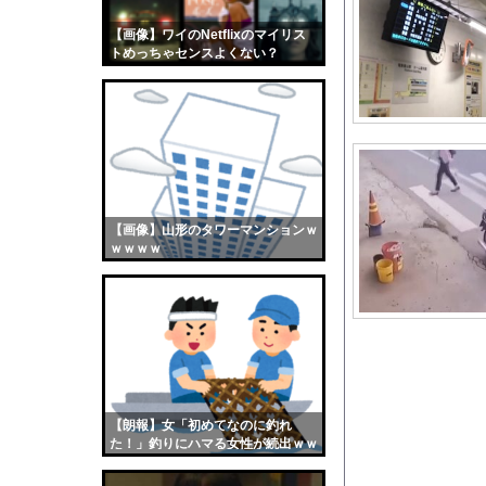
10代「ローゼンメイ
【画像】ワイのNetflixのマイリス
【画像】おまえらくん
トめっちゃセンスよくない？
【画像】この女優さん
wwwwwww
【朗報】齋藤飛鳥、前
【画像】おまえらこう
海外「日本よ、お前が
勇気を出して白人美女
10年もの間浮気して
【画像】山形のタワーマンションｗ
ｗｗｗｗ
ウクライナ侵攻以降、
【配信者】「金バエ」
【画像】女の子「危機
私「ちょっと、人の家
【動画像】上戸彩さん
【激怒】Amazon
【朗報】女「初めてなのに釣れ
【高市首相】「私が総
た！」釣りにハマる女性が続出ｗｗ
ｗ
彼女が彼のご飯を作っ