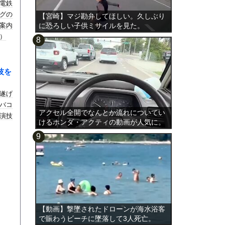
電鉄
グの
【宮崎】マジ勘弁してほしい。久しぶり
案内
に恐ろしい子供ミサイルを見た。
）
技を
遂げ
バコ
アクセル全開でなんとか流れについてい
演技
けるホンダ・アクティの動画が人気に。
【動画】撃墜されたドローンが海水浴客
で賑わうビーチに墜落して3人死亡。