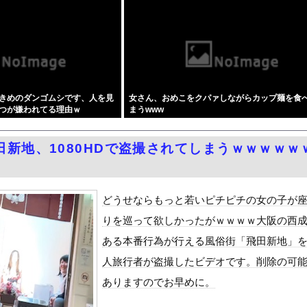
同級生だった男性にストーカーして逮捕 全く親しくないのに20回以...
の「病院船」が医療提供開始、診察と薬剤処方…被災者向け大浴場も！
ヤオコー』【一番お寿司が美味しいと思うスーパー】1位がこちら・・...
市内閣のやり方は強引だ！」支持率下落の理由を指摘 → ﾈｯﾄ「...
ンサー、ライブ配信中に自殺
きめのダンゴムシです、人を見
女さん、おめこをクパァしながらカップ麺を食
ANTZ」がAmazonでなんと全巻100円ｗｗｗｗｗｗ
つが嫌われてる理由ｗ
まうwww
リー×網タイツがスケベ過ぎる！只の痴女だろ・・・
ポつまみ食いする一般人みさき(27)
田新地、1080HDで盗撮されてしまうｗｗｗｗｗ
3号、迷走・・・
』をrawやhitomiを使わずに無料で読む方法│スタジオサウ...
どうよ
どうせならもっと若いピチピチの女の子が
りを巡って欲しかったがｗｗｗｗ大阪の西
ダム「決壊」地元民「公式発表より死者多い！」中国政府「住民拘束！...
ある本番行為が行える風俗街「飛田新地」
代表監督を追及「なぜ負けたのか」
人旅行者が盗撮したビデオです。削除の可
べきか…1万年ぶり史上最大級の火山の兆し＝韓国の反応
ありますのでお早めに。
いた。私が上に物を投げるフリをする → 猫はこうなります…