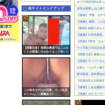
かつて650万部を誇
他サイトピックアップ
女性を殺害し山に捨て
【速報】 中国、ガチ
【画像】 福岡、こん
コテ
【動画】経験の少なそ
リン
【速報】日本共産党、沖
- 固
【悲報】Z世代「なん
定リ
【閲覧注意】地球の裏側ではこんな
ワイ手取り15万正社
ンク
ことが普通に行われてるって信じら
【閲覧注意】麻薬カル
れる？
自動
【悲報】ラッパーさん
更新
お前ら『ペルチェ素子
ツー
株式投資、若年男性の
ル
【広島対巨人14回戦】
【速報】とある魔術の
この有名モデルの写真、マ○コ丸見
【画像】ガチでパワー
えじゃん…（画像あり）
「もう二度と使わない