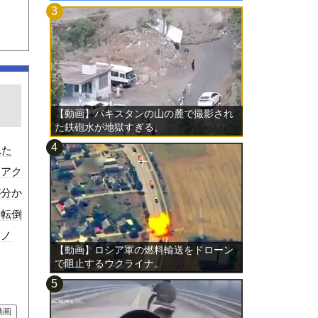
【動画】パキスタンの山の麓で撮影され
た鉄砲水が地獄すぎる。
れた
いアク
が分か
。転倒
（ノ
【動画】ロシア軍の燃料輸送をドローン
で阻止するウクライナ。
動画