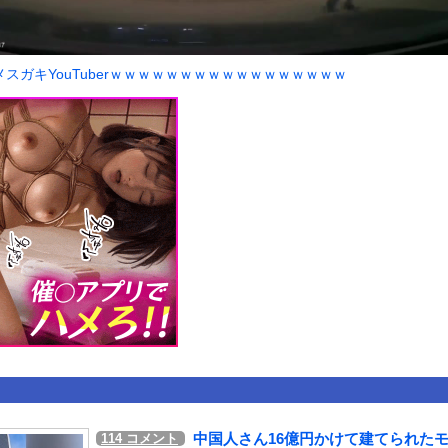
いうＡＶ女優ｗｗｗｗｗｗｗｗｗｗw
ックのり入れたけど出てこないの！！
スガキYouTuberｗｗｗｗｗｗｗｗｗｗｗｗｗｗｗｗｗ
合中の落雷で選手1人が死亡、12人が負傷した事故。
or 相互RSS
g
が管理しています。 RSS設定 更新順130件まで。それ以降の古いも
中国人さん16億円かけて建てられた
114
コメント