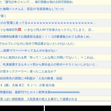
った「週刊少年ジャンプ」、発行部数が初の100万部割れ
た無職ベトナム人、安定の”在留資格なし”だった
で逝く
なのが普通に走ってるｗｗｗｗｗｗｗｗｗｗｗｗｗｗｗｗｗｗｗｗｗｗ...
うな地味巨乳
、いきなり同人AVで生挿入セックスしてしまう。 日...
縄県知事選で公職選挙法違反！！！ 110番通報されても辞全くめ...
でセルフレジなのに自分で商品通さないといけないんだ」
員→副業でウーバーやってるんやが金がない
テルに処刑される男「待って！こんな死に方聞いてない！」⇒ これは...
、札束披露するもネット民から新社会人の初ボーナスくらいしかないと...
の首ネッククーラー』使ったことあるか？
自信喪失の原因に-6割超が「人生の敗者」自認
4（捕） 大城 卓三 6（一） 小濱 佑斗他
禁書目録、最新刊でヒロイン戦争決着wwwwwwwwwwwww
系っぽい病院職員、入院患者の老人を暴行して逮捕される
からな」と某カーシェアの広告を信じた人が絶叫、船が遅れたからバス...