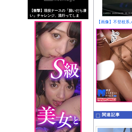
【画像】伊藤舞雪とか
【衝撃】現役ナースの「脱いだら凄
【緊急】肛門にスティ
い」チャレンジ、流行ってしま
お知らせ
う・・・
【画像】不登校系メ
【動画】サッカーの試
Powered by livedo
1000m
このページは
示されません。
関連記事