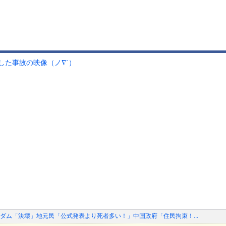
した事故の映像（ノ∇`）
ダム「決壊」地元民「公式発表より死者多い！」中国政府「住民拘束！...