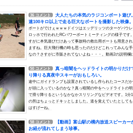
いう自炊最強のメシｗｗｗｗｗｗｗｗ
している。私の知らないスマホで連絡を取り合い、日中会ったりしてい...
大人たちの本気のラジコンボート遊び
36
コメント
う」日本代表GK鈴木彩艶、欧州王者PSG移籍間近に!?超絶プレ...
速100キロ以上で走る巨大なボートを撮影した映像
部ペナフィエルに期限付き移籍していたMF安斎颯馬の復帰を発表 ...
ボートがでけぇｗｗｗドイツはエッデリッツのターゲバウレ
ロッホで行われたRCパワーボートミーティングの様子です
ポつまみ食いする一般人みさき(27)
すがに本気遊びだけあって事故時の救出用ボートも用意され
止まらない友人。会話の最後に毎回「後出し」で自慢を入れてくるよう...
ますね。巨大飛行機の時も思ったのだけどこれってみんな手
マンガアニメある？
なの？さすがに市販されてないよね・・・。動画2の説明欄
中野 6(左)ガルシア vs横浜 【17:45試合開始予定】...
時速150キロ出るって書いてありました。とんでもねえｗｗ
真っ暗闇をヘッドライトの明かりだけ
50
コメント
級のAIデータセンター建設へ 総事業費2兆円、UAEが巨額投資...
り降りる真夜中スキーがおもしろい。
ラン王まで7本差ｗｗｗｗｗｗｗｗｗｗ
途中にガイドランプも設置されているし作られたコースだか
日 8/6/18:00
が頭に入っているのかな？真っ暗闇の中をヘッドライトの明
ノーマルタイプでも下皿はガッチガチがデフォ」←マジで無駄な事やっ...
で滑り降りるというなかなかスリリングなビデオです。1分1
の所はちょっとドキッとしました。道を覚えていたとしても
ったHDDの中から、とんでもないモノを発見してしまった
はすげーね。
緋杏の写真集売上、0.12万部wwwwwwwwww
して見える…」 日本の街頭インタビューに登場した女子高生4人組が...
【動画】富山駅の構内放送スピーカー
58
コメント
山の麓で撮影された鉄砲水が地獄すぎる。
お経が流れてしまう珍事。