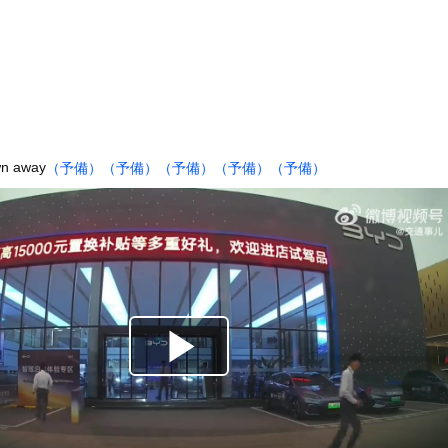
ーソングライター、グラビアが可愛すぎるwwww“虫博士”片田陽...
級のAIデータセンター建設へ 総事業費2兆円、UAEが巨額投資...
減税に猛反対した件を必死に釈明するも更に大炎上wwwww
『チン媚びダンス』が気持ち悪い
ール、爆発の原因は『これ』の可能性
プ大統領が歴史的演説」—— UFO開示を予言し続ける映像作家に...
wn away
（予備）
（予備）
（予備）
（予備）
（予備）
アジカン後藤「BUMPが邦ロックを一変させた」←これｗｗｗｗｗ
(25)、下着姿であたシコが止まらない
、帰らぬ人となる
に男が殴りかかるが…看護師が柔術使いだった
の大学ヤリサーの流出エロ動画（顔出し）が一番抜ける
代表に激怒！『惨憺たる結果、徹底的な刷新が必要だ』と監督や協会を...
唐揚げ屋ｗｗｗｗｗ
癖ブッ刺さりで精子ドクドク作られるわｗｗｗｗ
で行列、出来ない
に点火 マンホールが爆発しふた吹き飛ぶ