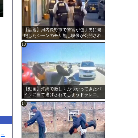
【話題】河内長野市で警官が包丁男に発
砲したシーンのモザ無し映像が公開され
る。
のは表
【動画】沖縄で激しくぶつかってきたバ
イクに当て逃げされてしまうドラレコ。
モニ