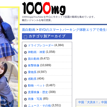
1000mgはYouTubeを中心に今ネットで話題の動画を集めています。
幅広いジャンルを毎日更新。
>
面白動画
BYDのスマートパーキング体験エリアで発生
カテゴリ別アーカイブ
(4,384)
ドライブレコーダー
(1,058)
神動画・神業
(9,472)
面白動画
(10,689)
衝撃映像
(4,597)
乗物系
(404)
感動系
(3,487)
動物・ペット
(308)
貴重映像・歴史
(85)
画像・写真
中国「大洪水！」中国
(3,551)
ニュース・その他