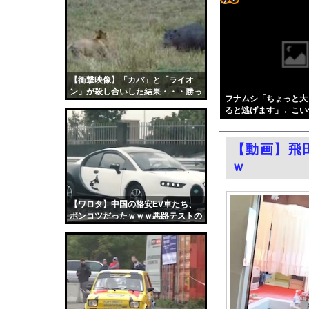
24歳無職女、中学の
コテ
熊本･八代港で自衛隊
リン
2位『イオン』3位『
- 固
【悲報】石破茂さん「高
定リ
【衝撃映像】「カバ」と「ライオ
日本人女性インフルエ
ン」が殺し合いした結果・・・勝っ
ンク
フナムシ「ちょっと大
【朗報】大人気漫画「G
たのは・・・
ると逃げます」←こい
自動
影山優佳、赤ランジェ
更新
同窓会帰りに既婚チ〇
【動画】飛
ツー
【ニュース】 台風1
ｗ
ル
エロ漫画『改変おじさん
レクサスの軽トラとか
【ワロタ】中国の格安EV車たち、
ポンコツだったｗｗｗ悪路テストの
連れて行かれた
動画クッソ笑うｗｗｗ
中国「大洪水！」中国
韓国国会、サッカー前
日本旅行キャンセルす
うちのネコが目の前に