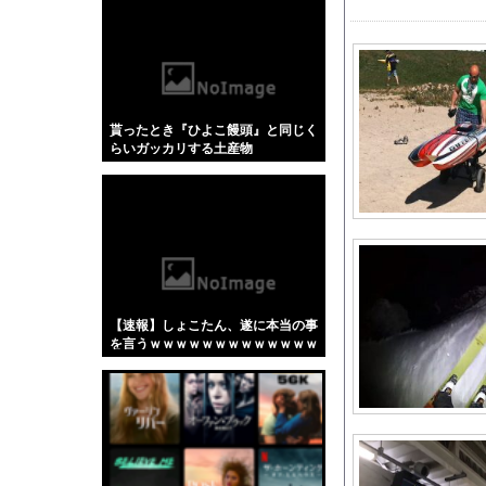
【悲報】「蕎麦」とか
【4/4】嫁が浮気を
フランス人「レベルが違
FC東京、ポルトガル2
貰ったとき『ひよこ饅頭』と同じく
同窓会帰りに既婚チ〇
らいガッカリする土産物
結婚してから惚気話が
最終回で主人公が死ぬ
【阪神スタメン】2(二)
【朗報】秋田に日本最大
大谷翔平くん、ホーム
【試合実況】ヤクルトvs中
【速報】しょこたん、遂に本当の事
4号機ジジイ「どんな
を言うｗｗｗｗｗｗｗｗｗｗｗｗｗ
ｗｗｗｗｗｗ
好きな女の子から預か
CANDYTUNEの村川
海外「日本がキラキラ
【動画】パキスタンの