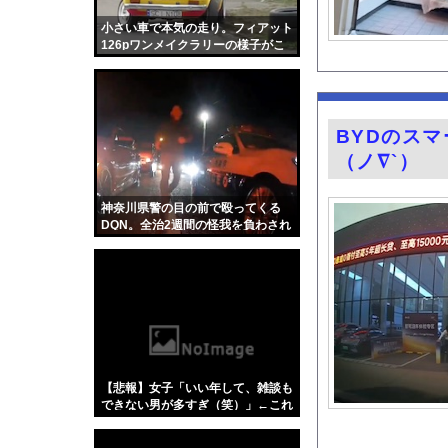
【ファ！？】面接官「
小さい車で本気の走り。フィアット
【画像】磯部花凛(3
126pワンメイクラリーの様子がこ
ちら。
堤礼実アナ 「朗読劇
ハンターハンター強さ
高ぇよ…〈年金月10
BYDのス
登山中、トレッキング
（ノ∇`）
大阪の「ガチでうまいラ
【Xの車窓から】オー
神奈川県警の目の前で殴ってくる
DQN。全治2週間の怪我を負わされ
【画像】福岡、こんな
たバイクの車載。
【悲報】女さん、事故
グラドル小森香乃の1
『君のことが大大大大大
海釣りって何が楽しい
【ポロリ悲話】ネット
【悲報】女子「いい年して、雑談も
【衝撃】「かわいい虫
できない男が多すぎ（笑）」←これ
w w w w w w w w
「アメリカのヤンキー