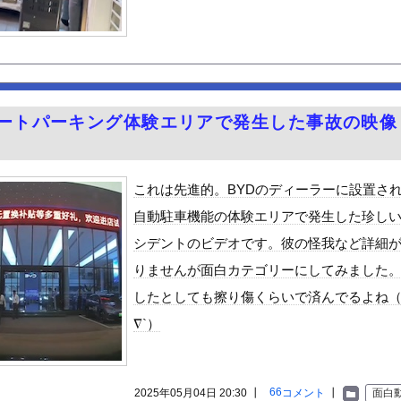
日本に刀鍛冶は何人いるか推定してください」 俺「188人です」 ...
0)、セクシー声優・井口裕香に対抗してしまうwwww
」ヴィジュアル撮影！！【GIF動画あり】
議論ってこれで間違い無いんか？
万円〉74歳おひとりさま男性の悲鳴。「惣菜すら手が出ない」
マートパーキング体験エリアで発生した事故の映像
ポールが体に突き刺さった男性、自力で下山
ーメン」Tier表wwwwwww
ビスかと思ったら野生の炊飯器で草 ほか
これは先進的。BYDのディーラーに設置さ
のが普通に走ってるｗｗｗｗｗｗｗｗｗｗｗｗｗｗｗｗ
自動駐車機能の体験エリアで発生した珍し
（全治4ヶ月半・車は廃車）でぶつけられた相手と付き合ってしまうｗ...
シデントのビデオです。彼の怪我など詳細
8歳になりたてピチピチ可愛すぎボディがたまらんち
りませんが面白カテゴリーにしてみました
好きな100人の彼女』17話感想 須藤育登場！ストイックな野球...
したとしても擦り傷くらいで済んでるよね
の？
∇`）
で拡散してるおっぱいポロリ動画、何故か叩かれる・・・
」ランキング、ついに発表される
がアジア人にケンカを売った結果ｗｗｗ」 ほか
66
2025年05月04日 20:30 ┃
コメント
┃
面白