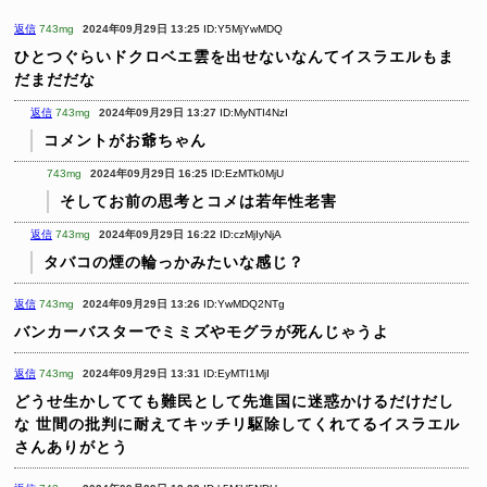
返信
743mg
2024年09月29日 13:25
ID:Y5MjYwMDQ
ひとつぐらいドクロベエ雲を出せないなんてイスラエルもま
だまだだな
返信
743mg
2024年09月29日 13:27
ID:MyNTI4NzI
コメントがお爺ちゃん
743mg
2024年09月29日 16:25
ID:EzMTk0MjU
そしてお前の思考とコメは若年性老害
返信
743mg
2024年09月29日 16:22
ID:czMjIyNjA
タバコの煙の輪っかみたいな感じ？
返信
743mg
2024年09月29日 13:26
ID:YwMDQ2NTg
バンカーバスターでミミズやモグラが死んじゃうよ
返信
743mg
2024年09月29日 13:31
ID:EyMTI1MjI
どうせ生かしてても難民として先進国に迷惑かけるだけだし
な
世間の批判に耐えてキッチリ駆除してくれてるイスラエル
さんありがとう