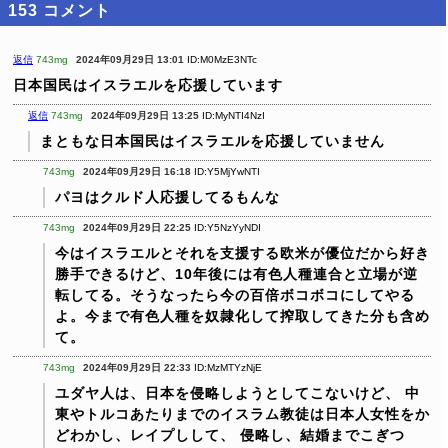
153
コメント
返信
743mg
2024年09月29日 13:01
ID:M0MzE3NTc
日本国民はイスラエルを応援しています
返信
743mg
2024年09月29日 13:25
ID:MyNTI4NzI
まともな日本国民はイスラエルを応援していません
743mg
2024年09月29日 16:18
ID:Y5MjYwNTI
パヨはクルド人応援してるもんな
743mg
2024年09月29日 22:25
ID:Y5NzYyNDI
今はイスラエルとそれを支援する欧米が優位だから好き
勝手できるけど、10年後には有色人種連合と立場が逆
転してる。そうなったら今の百倍ボコボコにしてやる
よ。今まで有色人種を奴隷化して搾取してきた分も含め
て。
743mg
2024年09月29日 22:33
ID:MzMTYzNjE
ユダヤ人は、日本を侵略しようとしてこないけど、
中
東やトルコあたりまでのイスラム教徒は日本人女性をか
どわかし、レイプしして、
侵略し、結婚までこぎつ