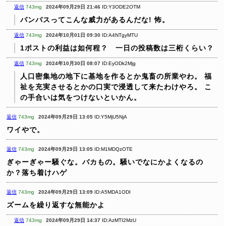
返信
743mg
2024年09月29日 21:46
ID:Y3ODE2OTM
バンバスってこんな威力があるんだな!
怖。
返信
743mg
2024年10月01日 09:30
ID:A4NTgyMTU
1ポストの利益は如何程？ 一日の投稿数は三桁くらい？
返信
743mg
2024年10月30日 08:07
ID:EyODk2Mjg
人口密集地の地下に基地を作るとか鬼畜の所業やわ。
福
祉を充実させるとかの口実で浸透して来たわけやろ。
こ
の手合いは気をつけないといかん。
返信
743mg
2024年09月29日 13:05
ID:Y5MjU5NjA
ワイやで。
返信
743mg
2024年09月29日 13:05
ID:M1MDQzOTE
ぎゃーぎゃー騒ぐな。バカもの。騒いでなにかよくなるの
か？落ち着けハゲ
返信
743mg
2024年09月29日 13:09
ID:A5MDA1ODI
ズームを繰り返すな無能かよ
返信
743mg
2024年09月29日 14:37
ID:AzMTI2MzU