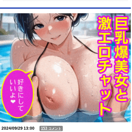
【悲報】 玉川徹さん、警官の発泡での包丁男死亡に「絶対に死刑になら
ない罪なのに警察が死刑にした！」 → 元警官のマジレスがコチラ →
………
【動画】USJの禁止エリアに子どもたちが続々乱入 → スタッフが注意し
ても止まらない事態に
Powered by livedoor 相互RSS
2024/09/29
13:00
153
コメント