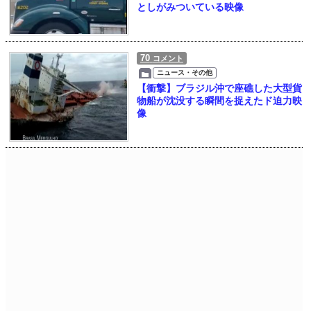
としがみついている映像
70
コメント
ニュース・その他
【衝撃】ブラジル沖で座礁した大型貨
物船が沈没する瞬間を捉えたド迫力映
像