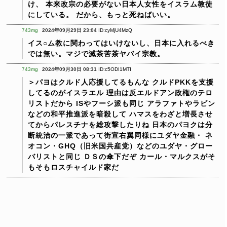
け、
本来改宗の必要がない日本人女性をイスラム教徒
にしている。
だから、もっと死ねばいい。
743mg
2024年09月29日 23:04
ID:cyMjU4MzQ
イス○ム教に関わってはいけないし、日本に入れるべき
では無い。マジで滅茶苦茶ヤバイ宗教。
743mg
2024年09月30日 08:31
ID:c5ODI1MTI
＞パヨはクルド人応援してるもんな
クルドPKKを支援
してるのがイスラエル
理由は反エルドアン政権のテロ
リストだから
ISやフーシ派も同じ
アラファトやラビン
などの和平推進派を暗殺して
ハマスをわざと増長させ
てからパレスチナを総攻撃したりね
日本のパヨクは分
断統治の一派であって街宣右翼同様にユダヤ金融・
ネ
オコン・GHQ（旧米国共産党）などのユダヤ・グロー
バリストと同じ
ＤＳの傘下だぞ
カール・マルクスがそ
もそもロスチャイルド家だ