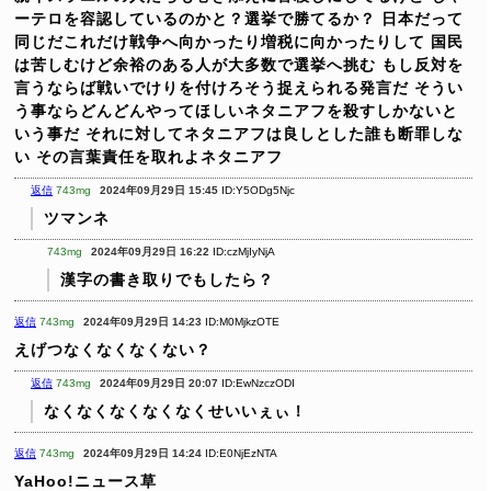
ーテロを容認しているのかと？選挙で勝てるか？
日本だって
同じだこれだけ戦争へ向かったり増税に向かったりして
国民
は苦しむけど余裕のある人が大多数で選挙へ挑む
もし反対を
言うならば戦いでけりを付けろそう捉えられる発言だ
そうい
う事ならどんどんやってほしいネタニアフを殺すしかないと
いう事だ
それに対してネタニアフは良しとした誰も断罪しな
い
その言葉責任を取れよネタニアフ
返信
743mg
2024年09月29日 15:45
ID:Y5ODg5Njc
ツマンネ
743mg
2024年09月29日 16:22
ID:czMjIyNjA
漢字の書き取りでもしたら？
返信
743mg
2024年09月29日 14:23
ID:M0MjkzOTE
えげつなくなくなくない？
返信
743mg
2024年09月29日 20:07
ID:EwNzczODI
なくなくなくなくなくせいいぇぃ！
返信
743mg
2024年09月29日 14:24
ID:E0NjEzNTA
YaHoo!ニュース草