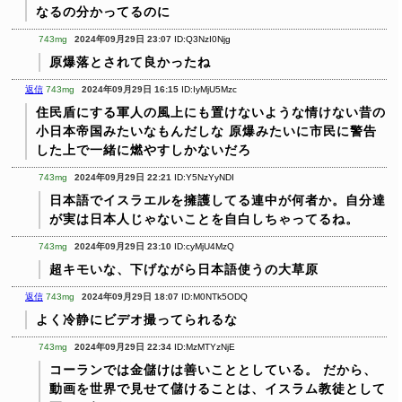
なるの分かってるのに
743mg
2024年09月29日 23:07
ID:Q3NzI0Njg
原爆落とされて良かったね
返信
743mg
2024年09月29日 16:15
ID:IyMjU5Mzc
住民盾にする軍人の風上にも置けないような情けない昔の
小日本帝国みたいなもんだしな
原爆みたいに市民に警告
した上で一緒に燃やすしかないだろ
743mg
2024年09月29日 22:21
ID:Y5NzYyNDI
日本語でイスラエルを擁護してる連中が何者か。自分達
が実は日本人じゃないことを自白しちゃってるね。
743mg
2024年09月29日 23:10
ID:cyMjU4MzQ
超キモいな、下げながら日本語使うの大草原
返信
743mg
2024年09月29日 18:07
ID:M0NTk5ODQ
よく冷静にビデオ撮ってられるな
743mg
2024年09月29日 22:34
ID:MzMTYzNjE
コーランでは金儲けは善いこととしている。
だから、
動画を世界で見せて儲けることは、イスラム教徒として