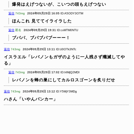
爆発はえげつないが、こいつの頭もえげつない
返信
743mg
2024年09月29日 16:05
ID:A5ODY3OTM
ほんこれ
見ててイライラした
返信
匿名
2024年09月29日 19:31
ID:cxMTM0NTU
ブパパ、ブパブパブーーー！
返信
743mg
2024年09月29日 13:11
ID:U0OTk3NTc
イスラエル「レバノンもガザのように一人残さず殲滅してや
る」
返信
743mg
2024年09月29日 17:02
ID:I4MjQ2MDI
レバノンを蜂の巣にしてカルロスゴーンを炙りだせ
返信
743mg
2024年09月29日 13:12
ID:Y5MjY3MDg
ハさん「いやんバンカー」