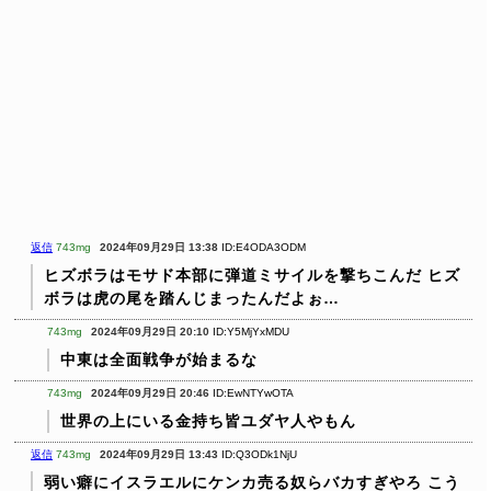
返信
743mg
2024年09月29日 13:38
ID:E4ODA3ODM
ヒズボラはモサド本部に弾道ミサイルを撃ちこんだ
ヒズ
ボラは虎の尾を踏んじまったんだよぉ…
743mg
2024年09月29日 20:10
ID:Y5MjYxMDU
中東は全面戦争が始まるな
743mg
2024年09月29日 20:46
ID:EwNTYwOTA
世界の上にいる金持ち皆ユダヤ人やもん
返信
743mg
2024年09月29日 13:43
ID:Q3ODk1NjU
弱い癖にイスラエルにケンカ売る奴らバカすぎやろ
こう