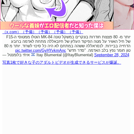
（x.com）
（予備）
（予備）
（予備）
（予備）
יותר מ- 80 פצצות חודרות בונקרים במשקל טונה MK-84 הוטלו ממטוסי ה-F15
של חיל האוויר על מטה הפיקוד העליון של חיזבאללה מתחת לאדמה ברובע
הדחייה בביירות. לנסראללה ששהה במתחם לא היה כל סיכוי לשרוד. יותר מ 80
pic.twitter.com/GyHYvkmAnc
טון חומר נפץ בלב האדמה. "סדר חדש"
— איתי בלומנטל
Itay Blumental (@ItayBlumental)
September 28, 2024
写真1枚で好きな子のアダルトビデオが生成できるサービスが爆誕。