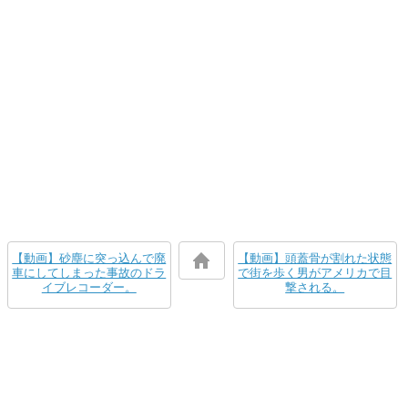
【動画】砂塵に突っ込んで廃
【動画】頭蓋骨が割れた状態
車にしてしまった事故のドラ
で街を歩く男がアメリカで目
イブレコーダー。
撃される。