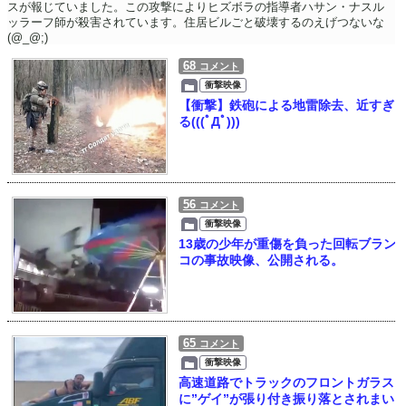
スが報じていました。この攻撃によりヒズボラの指導者ハサン・ナスル
ッラーフ師が殺害されています。住居ビルごと破壊するのえげつないな
(@_@;)
68
コメント
衝撃映像
【衝撃】鉄砲による地雷除去、近すぎ
る(((ﾟДﾟ)))
56
コメント
衝撃映像
13歳の少年が重傷を負った回転ブラン
コの事故映像、公開される。
65
コメント
衝撃映像
高速道路でトラックのフロントガラス
に”ゲイ”が張り付き振り落とされまい