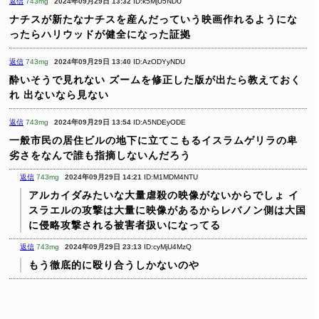
返信
743mg
2024年09月29日 13:32
ID:k5MjU5NDU
ナチスが新たなナチスを産んだっていう映画作れるようにな
ったらハリウッドが健全になった証拠
返信
743mg
2024年09月29日 13:40
ID:AzODYyNDU
酔いそうで見れない
ズームを修正した版が出たら教えておく
れ
出ないなら見ない
返信
743mg
2024年09月29日 13:54
ID:A5NDEyODE
一般市民の居住ビルの地下に立てこもるイスラムゲリラの卑
劣さをなんで誰も指摘しないんだろう
返信
743mg
2024年09月29日 14:21
ID:M1MDM4NTU
アルカイダみたいな大量虐殺の映像がないからでしょ
イ
スラエルの攻撃は大量に映像があるからレバノン側は大国
に侵略攻撃される被害者扱いになってる
返信
743mg
2024年09月29日 23:13
ID:cyMjU4MzQ
もう徹底的に殴り合うしかないのや