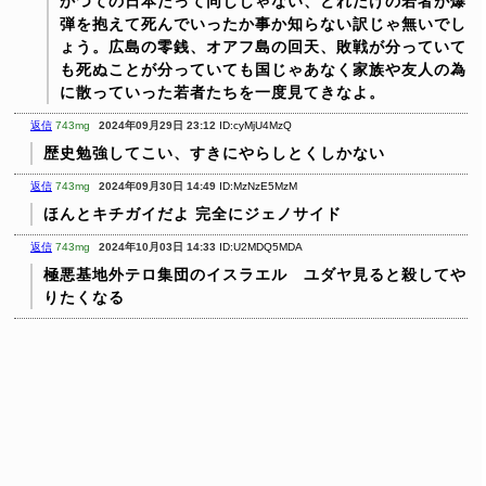
かつての日本だって同じじゃない、どれだけの若者が爆
弾を抱えて死んでいったか事か知らない訳じゃ無いでし
ょう。広島の零銭、オアフ島の回天、敗戦が分っていて
も死ぬことが分っていても国じゃあなく家族や友人の為
に散っていった若者たちを一度見てきなよ。
返信
743mg
2024年09月29日 23:12
ID:cyMjU4MzQ
歴史勉強してこい、すきにやらしとくしかない
返信
743mg
2024年09月30日 14:49
ID:MzNzE5MzM
ほんとキチガイだよ
完全にジェノサイド
返信
743mg
2024年10月03日 14:33
ID:U2MDQ5MDA
極悪基地外テロ集団のイスラエル ユダヤ見ると殺してや
りたくなる