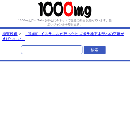
1000mgはYouTubeを中心に今ネットで話題の動画を集めています。
幅
広いジャンルを毎日更新。
衝撃映像
>
【動画】イスラエルが行ったヒズボラ地下本部への空爆が
えげつない。