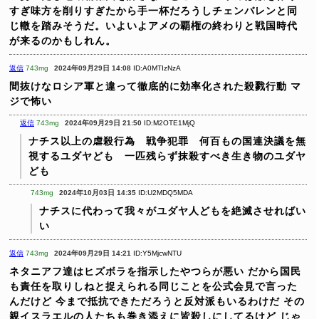
すぎ味方を削りすぎたから手一杯だろうしチェンバレンと同
じ轍を踏みそうだ。いよいよアメの覇権の終わりと戦国時代
が来るのかもしれん。
返信
743mg
2024年09月29日 14:08
ID:A0MTIzNzA
間抜けなロシア軍と違って徹底的に効率化された殺戮行動
マ
ジで怖い
返信
743mg
2024年09月29日 21:50
ID:M2OTE1MjQ
ナチス以上の虐殺行為 戦争犯罪 何百もの国連決議を無
視するユダヤども 一匹残らず抹殺すべき生き物のユダヤ
ども
743mg
2024年10月03日 14:35
ID:U2MDQ5MDA
ナチスに代わって我々がユダヤ人どもを絶滅させればい
い
返信
743mg
2024年09月29日 14:21
ID:Y5MjcwNTU
ネタニアフ達はヒズボラを指示したやつらが悪い
だから国民
も責任を取りしねと捉えられる同じことを公式会見で言った
んだけど
今まで抵抗できただろうと反対派もいるわけだ
その
親イスラエルの人たちも巻き添えに皆殺しにしてるけど
じゃ