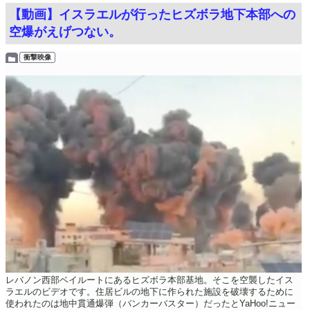
【動画】イスラエルが行ったヒズボラ地下本部への
空爆がえげつない。
衝撃映像
レバノン西部ベイルートにあるヒズボラ本部基地。そこを空襲したイス
ラエルのビデオです。住居ビルの地下に作られた施設を破壊するために
使われたのは地中貫通爆弾（バンカーバスター）だったとYaHoo!ニュー