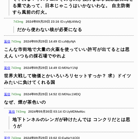
る業であって、日本じゃこうはいかないわな。
自主防衛
すら風前の灯火。
743mg
2024年09月29日 23:16
ID:cyMjU4MzQ
だから使わない核が必要になる
返信
743mg
2024年09月29日 14:49
ID:czMjIyNjA
こんな市街地で大量の火薬を使っていい許可が出てるとは思
えん
いつもの採石場でやれよ
返信
743mg
2024年09月29日 14:49
ID:M0NzY1NjI
世界大戦して物価とかいろいろリセットすっか？
求）ドイツ
みたいに負けてくれる国
返信
743mg
2024年09月29日 14:52
ID:M0Nzc1MDQ
なぜ、煙が茶色いの
返信
743mg
2024年09月30日 03:14
ID:UyMDMwMzc
地下トンネルのレンガが砕けたんでは
コンクリだとは思
うが
返信
743mg
2024年09月29日 15:02
ID:EwNzY4ODI