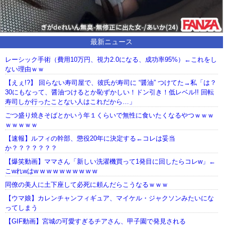
最新ニュース
レーシック手術（費用10万円、視力2.0になる、成功率95%）←これをし
ない理由ｗｗ
【えぇ!?】 回らない寿司屋で、彼氏が寿司に “醤油” つけてた→私「は？
30にもなって、醤油つけるとか恥ずかしい！ドン引き！低レベル!! 回転
寿司しか行ったことない人はこれだから…」
ごつ盛り焼きそばとかいう年１くらいで無性に食いたくなるやつｗｗｗ
ｗｗｗｗｗ
【速報】ルフィの幹部、懲役20年に決定する←コレは妥当
か？？？？？？？
【爆笑動画】ママさん「新しい洗濯機買って1発目に回したらコレw」←
こwれwはw w w w w w w w w w
同僚の美人に土下座して必死に頼んだらこうなるｗｗｗ
【ウマ娘】カレンチャンフィギュア、マイケル・ジャクソンみたいにな
ってしまう
【GIF動画】宮城の可愛すぎるチアさん、甲子園で発見される