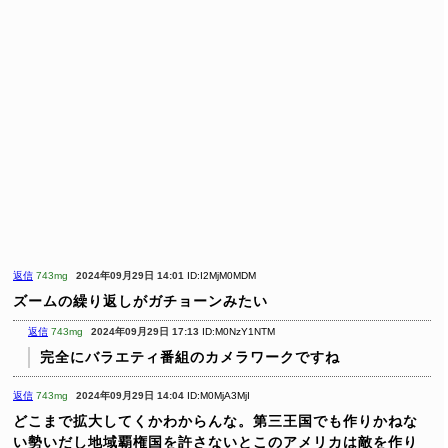
返信
743mg
2024年09月29日 14:01
ID:I2MjM0MDM
ズームの繰り返しがガチョーンみたい
返信
743mg
2024年09月29日 17:13
ID:M0NzY1NTM
完全にバラエティ番組のカメラワークですね
返信
743mg
2024年09月29日 14:04
ID:M0MjA3MjI
どこまで拡大してくかわからんな。第三王国でも作りかねな
い勢いだし地域覇権国を許さないとこのアメリカは敵を作り