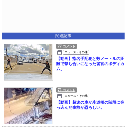
関連記事
77
コメント
ニュース・その他
【動画】指名手配犯と数メートルの距
離で撃ち合いになった警官のボディカ
ム。
71
コメント
ニュース・その他
【動画】超速の車が歩道橋の階段に突
っ込んだ事故が恐ろしい。